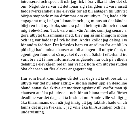
intresserad och speciellt när jag fick höra vilka länder det 
om. Något de sa var att det lönar sig i längden att vara insatt
fadderverksamhet eller elevkår för att bli antagen till utbytet
början stoppade mina drömmar om ett utbyte. Jag hade aldri
engagerat mig i något liknande och jag minns att det kände
börja en helt ny skola, studera på ett helt nytt sätt och des
mig i elevkåren. Tack vare min vän Annie, som jag senare 
göra utbytet tillsammans med, blev jag så småningom indrag
och jag var fadder på två kollon. Andra kollot jag deltog i 
för andra faddrar. Det krävdes bara en ansökan för att bli ko
plötsligt hade mina chanser att bli antagen till utbyte ökat, u
egentligen funderat så mycket över det. Såhär i efterhand tro
varit bra att få mer information angående hur och på vilket 
delaktig i elevkåren redan när vi fick höra om utbytesstudier 
öka chansen att fler elever engagerar sig.
Hur som helst kom dagen då det var dags att ta ett beslut, vi
utbyte var det nu eller aldrig – skolan sätter upp en deadli
bland annat ska skriva ett motiveringsbrev till varför man sj
chansen att åka på utbyte – och för att hinna med alla förbe
deadline var det dags att ta beslutet nu. Annie ville väldigt g
åka tillsammans och när jag insåg att jag faktiskt hade en ch
fanns det ingen tvekan… jag ville åka till Australien och ha
undervisning.