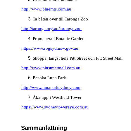
http://www.bluemts.com.au
Ta båten över till Taronga Zoo
http://taronga.org.au/taronga-zoo
Promenera i Botanic Garden
https://www.rbgsyd.nsw.gov.au
Shoppa, längst hela Pitt Street och Pitt Street Mall
http://www.pittstreetmall.com.au
Besöka Luna Park
http://www.lunaparksydney.com
Åka upp i Westfield Tower
https://www.sydneytowereye.com.au
Sammanfattning