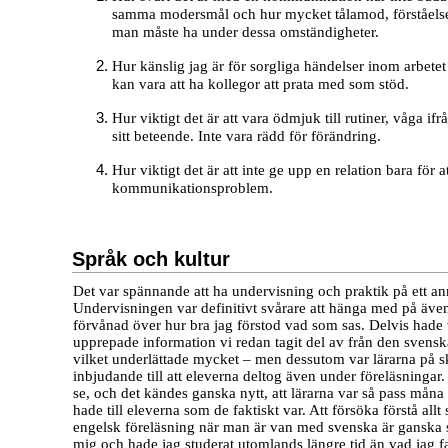
samma modersmål och hur mycket tålamod, förståels
man måste ha under dessa omständigheter.
Hur känslig jag är för sorgliga händelser inom arbetet
kan vara att ha kollegor att prata med som stöd.
Hur viktigt det är att vara ödmjuk till rutiner, våga if
sitt beteende. Inte vara rädd för förändring.
Hur viktigt det är att inte ge upp en relation bara för a
kommunikationsproblem.
Språk och kultur
Det var spännande att ha undervisning och praktik på ett an
Undervisningen var definitivt svårare att hänga med på äve
förvånad över hur bra jag förstod vad som sas. Delvis hade 
upprepade information vi redan tagit del av från den svens
vilket underlättade mycket – men dessutom var lärarna på sk
inbjudande till att eleverna deltog även under föreläsningar. 
se, och det kändes ganska nytt, att lärarna var så pass måna
hade till eleverna som de faktiskt var. Att försöka förstå all
engelsk föreläsning när man är van med svenska är ganska svå
mig och hade jag studerat utomlands längre tid än vad jag f