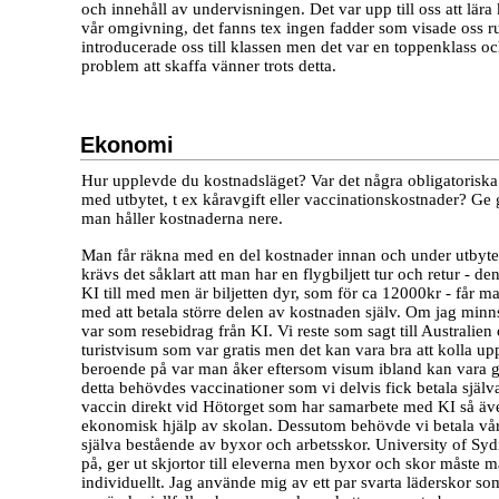
och innehåll av undervisningen. Det var upp till oss att lära
vår omgivning, det fanns tex ingen fadder som visade oss r
introducerade oss till klassen men det var en toppenklass o
problem att skaffa vänner trots detta.
Ekonomi
Hur upplevde du kostnadsläget? Var det några obligatoriska
med utbytet, t ex kåravgift eller vaccinationskostnader? Ge 
man håller kostnaderna nere.
Man får räkna med en del kostnader innan och under utbytet
krävs det såklart att man har en flygbiljett tur och retur - d
KI till med men är biljetten dyr, som för ca 12000kr - får ma
med att betala större delen av kostnaden själv. Om jag minns
var som resebidrag från KI. Vi reste som sagt till Australien
turistvisum som var gratis men det kan vara bra att kolla u
beroende på var man åker eftersom visum ibland kan vara g
detta behövdes vaccinationer som vi delvis fick betala själv
vaccin direkt vid Hötorget som har samarbete med KI så äve
ekonomisk hjälp av skolan. Dessutom behövde vi betala vår
själva bestående av byxor och arbetsskor. University of Sy
på, ger ut skjortor till eleverna men byxor och skor måste m
individuellt. Jag använde mig av ett par svarta läderskor so