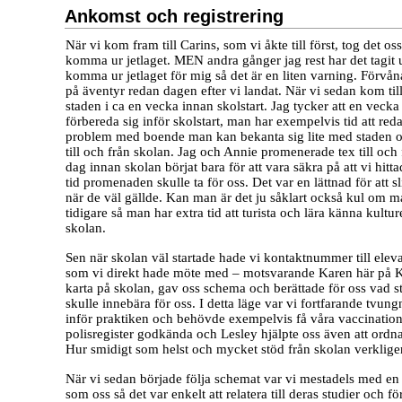
Ankomst och registrering
När vi kom fram till Carins, som vi åkte till först, tog det oss 
komma ur jetlaget. MEN andra gånger jag rest har det tagit 
komma ur jetlaget för mig så det är en liten varning. Förvå
på äventyr redan dagen efter vi landat. När vi sedan kom til
staden i ca en vecka innan skolstart. Jag tycker att en vecka 
förbereda sig inför skolstart, man har exempelvis tid att red
problem med boende man kan bekanta sig lite med staden o
till och från skolan. Jag och Annie promenerade tex till och
dag innan skolan börjat bara för att vara säkra på att vi hitta
tid promenaden skulle ta för oss. Det var en lättnad för att s
när de väl gällde. Kan man är det ju såklart också kul om 
tidigare så man har extra tid att turista och lära känna kult
skolan.
Sen när skolan väl startade hade vi kontaktnummer till elev
som vi direkt hade möte med – motsvarande Karen här på K
karta på skolan, gav oss schema och berättade för oss vad st
skulle innebära för oss. I detta läge var vi fortfarande tvun
inför praktiken och behövde exempelvis få våra vaccinatio
polisregister godkända och Lesley hjälpte oss även att ordna
Hur smidigt som helst och mycket stöd från skolan verklige
När vi sedan började följa schemat var vi mestadels med en
som oss så det var enkelt att relatera till deras studier och