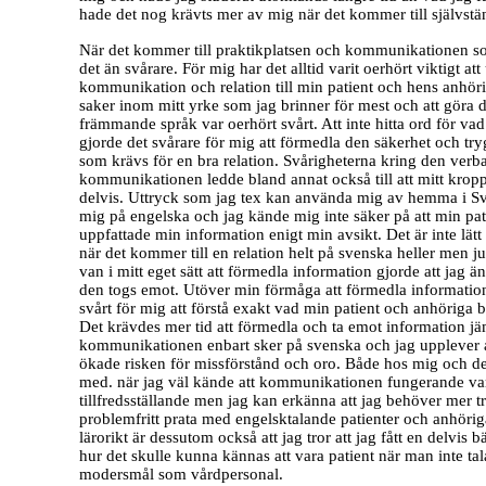
hade det nog krävts mer av mig när det kommer till självstän
När det kommer till praktikplatsen och kommunikationen s
det än svårare. För mig har det alltid varit oerhört viktigt att
kommunikation och relation till min patient och hens anhöri
saker inom mitt yrke som jag brinner för mest och att göra d
främmande språk var oerhört svårt. Att inte hitta ord för vad
gjorde det svårare för mig att förmedla den säkerhet och tryg
som krävs för en bra relation. Svårigheterna kring den verb
kommunikationen ledde bland annat också till att mitt krop
delvis. Uttryck som jag tex kan använda mig av hemma i Sv
mig på engelska och jag kände mig inte säker på att min pa
uppfattade min information enigt min avsikt. Det är inte lätt 
när det kommer till en relation helt på svenska heller men jus
van i mitt eget sätt att förmedla information gjorde att jag ä
den togs emot. Utöver min förmåga att förmedla informatio
svårt för mig att förstå exakt vad min patient och anhöriga b
Det krävdes mer tid att förmedla och ta emot information j
kommunikationen enbart sker på svenska och jag upplever a
ökade risken för missförstånd och oro. Både hos mig och d
med. när jag väl kände att kommunikationen fungerande var
tillfredsställande men jag kan erkänna att jag behöver mer tr
problemfritt prata med engelsktalande patienter och anhör
lärorikt är dessutom också att jag tror att jag fått en delvis b
hur det skulle kunna kännas att vara patient när man inte t
modersmål som vårdpersonal.