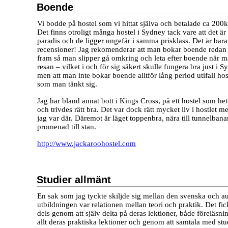
Boende
Vi bodde på hostel som vi hittat själva och betalade ca 200kr
Det finns otroligt många hostel i Sydney tack vare att det är
paradis och de ligger ungefär i samma prisklass. Det är bara
recensioner! Jag rekomenderar att man bokar boende red
fram så man slipper gå omkring och leta efter boende när man
resan – vilket i och för sig säkert skulle fungera bra just i Sy
men att man inte bokar boende alltför lång period utifall host
som man tänkt sig.
Jag har bland annat bott i Kings Cross, på ett hostel som he
och trivdes rätt bra. Det var dock rätt mycket liv i hostlet 
jag var där. Däremot är läget toppenbra, nära till tunnelban
promenad till stan.
http://www.jackaroohostel.com
Studier allmänt
En sak som jag tyckte skiljde sig mellan den svenska och au
utbildningen var relationen mellan teori och praktik. Det fi
dels genom att själv delta på deras lektioner, både föreläsn
allt deras praktiska lektioner och genom att samtala med stu