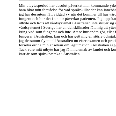
Min utbytesperiod har absolut påverkat min kommande yrkes
bara ökat min förståelse för vad språkskillnader kan inneb
jag har dessutom fått vidgad vy när det kommer till hur vå
fungera och hur det i sin tur påverkar patienten. Jag uppska
utbyte och trots att vårdsystemet i Australien inte skiljer sig a
vårdsystemet i Sverige har en del skillnader fått mig att ytter
kring vad som fungerar och inte. Att se hur andra gör, eller 
fungerar i Australien, kan och har gett mig en större ödmjukhe
jag dessutom flyttat till Australien nu efter examen och preci
försöka ordna min ansökan om legitimation i Australien säge
Tack vare mitt utbyte har jag fått mersmak av landet och k
karriär som sjuksköterska i Australien.