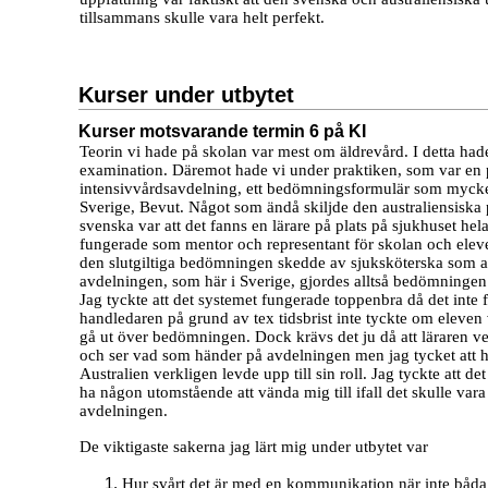
tillsammans skulle vara helt perfekt.
Kurser under utbytet
Kurser motsvarande termin 6 på KI
Teorin vi hade på skolan var mest om äldrevård. I detta had
examination. Däremot hade vi under praktiken, som var en 
intensivvårdsavdelning, ett bedömningsformulär som mycket 
Sverige, Bevut. Något som ändå skiljde den australiensiska 
svenska var att det fanns en lärare på plats på sjukhuset hel
fungerade som mentor och representant för skolan och elevern
den slutgiltiga bedömningen skedde av sjuksköterska som a
avdelningen, som här i Sverige, gjordes alltså bedömningen
Jag tyckte att det systemet fungerade toppenbra då det inte f
handledaren på grund av tex tidsbrist inte tyckte om eleven v
gå ut över bedömningen. Dock krävs det ju då att läraren ve
och ser vad som händer på avdelningen men jag tycket att 
Australien verkligen levde upp till sin roll. Jag tyckte att de
ha någon utomstående att vända mig till ifall det skulle var
avdelningen.
De viktigaste sakerna jag lärt mig under utbytet var
Hur svårt det är med en kommunikation när inte båda 