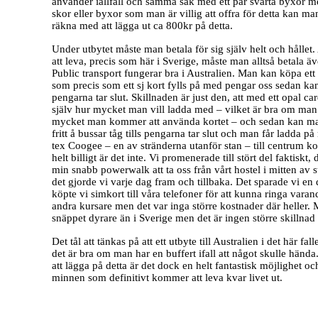
använder iallfall och samma sak med ett par svarta byxor m
skor eller byxor som man är villig att offra för detta kan man
räkna med att lägga ut ca 800kr på detta.
Under utbytet måste man betala för sig själv helt och hållet.
att leva, precis som här i Sverige, måste man alltså betala äv
Public transport fungerar bra i Australien. Man kan köpa ett 
som precis som ett sj kort fylls på med pengar oss sedan kan
pengarna tar slut. Skillnaden är just den, att med ett opal 
själv hur mycket man vill ladda med – vilket är bra om man
mycket man kommer att använda kortet – och sedan kan ma
fritt å bussar tåg tills pengarna tar slut och man får ladda på
tex Coogee – en av stränderna utanför stan – till centrum kos
helt billigt är det inte. Vi promenerade till stört del faktiskt,
min snabb powerwalk att ta oss från vårt hostel i mitten av 
det gjorde vi varje dag fram och tillbaka. Det sparade vi en 
köpte vi simkort till våra telefoner för att kunna ringa varan
andra kursare men det var inga större kostnader där heller. 
snäppet dyrare än i Sverige men det är ingen större skillnad f
Det tål att tänkas på att ett utbyte till Australien i det här fall
det är bra om man har en buffert ifall att något skulle händ
att lägga på detta är det dock en helt fantastisk möjlighet o
minnen som definitivt kommer att leva kvar livet ut.