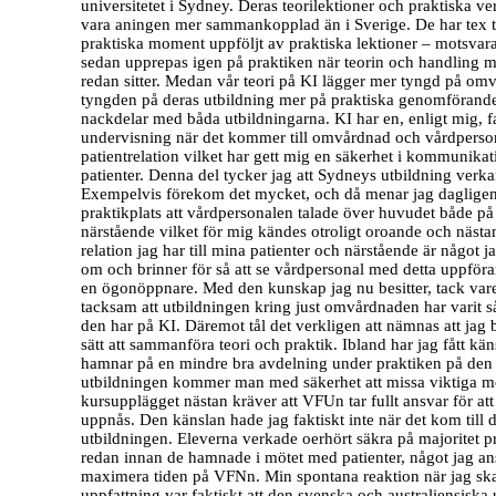
universitetet i Sydney. Deras teorilektioner och praktiska v
vara aningen mer sammankopplad än i Sverige. De har tex te
praktiska moment uppföljt av praktiska lektioner – motsv
sedan upprepas igen på praktiken när teorin och handling m
redan sitter. Medan vår teori på KI lägger mer tyngd på omv
tyngden på deras utbildning mer på praktiska genomföranden
nackdelar med båda utbildningarna. KI har en, enligt mig, f
undervisning när det kommer till omvårdnad och vårdperso
patientrelation vilket har gett mig en säkerhet i kommunik
patienter. Denna del tycker jag att Sydneys utbildning verkar
Exempelvis förekom det mycket, och då menar jag dagligen
praktikplats att vårdpersonalen talade över huvudet både på
närstående vilket för mig kändes otroligt oroande och näst
relation jag har till mina patienter och närstående är något 
om och brinner för så att se vårdpersonal med detta uppför
en ögonöppnare. Med den kunskap jag nu besitter, tack vare
tacksam att utbildningen kring just omvårdnaden har varit 
den har på KI. Däremot tål det verkligen att nämnas att jag
sätt att sammanföra teori och praktik. Ibland har jag fått k
hamnar på en mindre bra avdelning under praktiken på den
utbildningen kommer man med säkerhet att missa viktiga 
kursupplägget nästan kräver att VFUn tar fullt ansvar för at
uppnås. Den känslan hade jag faktiskt inte när det kom till 
utbildningen. Eleverna verkade oerhört säkra på majoritet 
redan innan de hamnade i mötet med patienter, något jag an
maximera tiden på VFNn. Min spontana reaktion när jag sk
uppfattning var faktiskt att den svenska och australiensiska