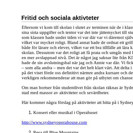
Fritid och sociala aktivteter
Eftersom vi kom till skolan i slutet av terminen när de i klas
sina sista uppgifter och tentor var det inte jättemycket till s
som klassen hade under tiden vi var där var vi däremot självk
vilket var mycket roligt. Bland annat hade de ordnat ett gril
både för lärare och elever, vilket var ett bra tillfälle att lära
skolan. Dessutom var det roligt att få prata och umgås med 
en mer avslappnad nivå. Det är något jag saknar lite från KI
hade de sin avslutningsbal när jag och Annie var där. Vi fick 
– som alla andra – men det var det helt klart värt. Att delta
på det viset förde oss definitivt närmre andra kursare och de
verkligen rekommenderar att man gör på utbytet om chanse
Om man bortser från studentlivet från skolan räknas är Syd
stad med massor av aktiviteter och sevärdheter.
Här kommer några förslag på aktiviteter att hitta på i Sydne
Konsert eller musikal i Operahuset
http://www.sydneyoperahouse.com
Resa till Blue Mountains