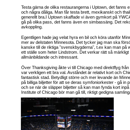
Testa gärna de olika restaurangerna i Uptown, det fanns en
och några dåliga. Man får testa brett, mexikanskt och thai
generellt bra.I Uptown skaffade vi även gymkort på YWCA
gå på olika pass, det fanns även en simbassäng. Det 
avkoppling.
Egentligen hade jag velat hyra en bil och köra utanför Minn
mer av delstaten Minnesota. Det tycker jag man ska försö
kanske till de riktiga "svenskbygderna", t.ex kan man på 
ett ställe som heter Lindstrom. Det verkar rätt så märklig
allmänbildande och intressant.
Över Thanksgiving åkte vi till Chicago med direktflyg från
var verkligen ett bra val. Avståndet är relativt kort och Ch
fantastisk stad. Betydligt större och mer levande än Minnea
på billiga biljetter för att se deras symfoniorkester - gå i
och se när de släpper biljetter så kan man fynda kort inpå 
Institute of Chicago bör man gå till, riktigt gedigna samling