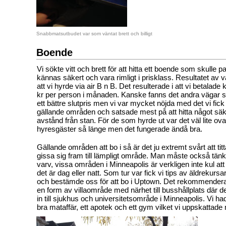
Snabbmatsutbudet var som väntat brett och billigt
Boende
Vi sökte vitt och brett för att hitta ett boende som skulle p
kännas säkert och vara rimligt i prisklass. Resultatet av 
att vi hyrde via air B n B. Det resulterade i att vi betalade
kr per person i månaden. Kanske fanns det andra vägar 
ett bättre slutpris men vi var mycket nöjda med det vi fick t
gällande områden och satsade mest på att hitta något säke
avstånd från stan. För de som hyrde ut var det väl lite ovan
hyresgäster så länge men det fungerade ändå bra.
Gällande områden att bo i så är det ju extremt svårt att tit
gissa sig fram till lämpligt område. Man måste också tänka
varv, vissa områden i Minneapolis är verkligen inte kul att
det är dag eller natt. Som tur var fick vi tips av äldrekurs
och bestämde oss för att bo i Uptown. Det rekommendera
en form av villaområde med närhet till busshållplats där de
in till sjukhus och universitetsområde i Minneapolis. Vi had
bra mataffär, ett apotek och ett gym vilket vi uppskattade