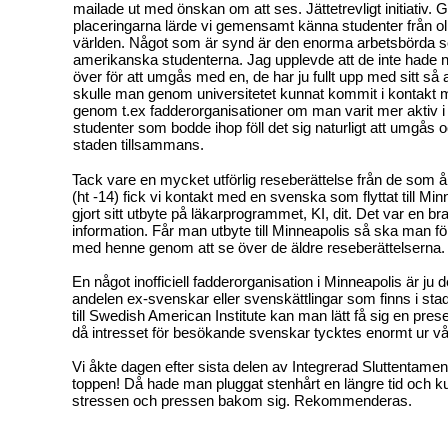
mailade ut med önskan om att ses. Jättetrevligt initiativ.
placeringarna lärde vi gemensamt känna studenter från ol
världen. Något som är synd är den enorma arbetsbörda s
amerikanska studenterna. Jag upplevde att de inte hade nå
över för att umgås med en, de har ju fullt upp med sitt så
skulle man genom universitetet kunnat kommit i kontakt m
genom t.ex fadderorganisationer om man varit mer aktiv i 
studenter som bodde ihop föll det sig naturligt att umgås
staden tillsammans.
Tack vare en mycket utförlig reseberättelse från de som åk
(ht -14) fick vi kontakt med en svenska som flyttat till Minn
gjort sitt utbyte på läkarprogrammet, KI, dit. Det var en bra k
information. Får man utbyte till Minneapolis så ska man f
med henne genom att se över de äldre reseberättelserna.
En något inofficiell fadderorganisation i Minneapolis är ju d
andelen ex-svenskar eller svenskättlingar som finns i sta
till Swedish American Institute kan man lätt få sig en pres
då intresset för besökande svenskar tycktes enormt ur vå
Vi åkte dagen efter sista delen av Integrerad Sluttentamen
toppen! Då hade man pluggat stenhårt en längre tid och k
stressen och pressen bakom sig. Rekommenderas.