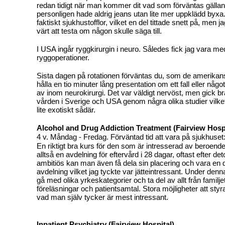
redan tidigt när man kommer dit vad som förväntas gällan
personligen hade aldrig jeans utan lite mer uppklädd byxa. 
faktiskt sjukhustofflor, vilket en del tittade snett på, men ja
värt att testa om någon skulle säga till.
I USA ingår ryggkirurgin i neuro. Således fick jag vara me
ryggoperationer.
Sista dagen på rotationen förväntas du, som de amerikan
hålla en tio minuter lång presentation om ett fall eller någo
av inom neurokirurgi. Det var väldigt nervöst, men gick b
vården i Sverige och USA genom några olika studier vilket
lite exotiskt sådär.
Alcohol
and
Drug
Addiction Treatment (Fairview Hospi
4 v. Måndag - Fredag. Förväntad tid att vara på sjukhuset
En riktigt bra kurs för den som är intresserad av beroend
alltså en avdelning för eftervård i 28 dagar, oftast efter d
ambitiös kan man även få dela sin placering och vara en 
avdelning vilket jag tyckte var jätteintressant. Under denna
gå med olika yrkeskategorier och ta del av allt från familjete
föreläsningar och patientsamtal. Stora möjligheter att styr
vad man själv tycker är mest intressant.
Inpatient Psychiatry (Fairview Hospital)