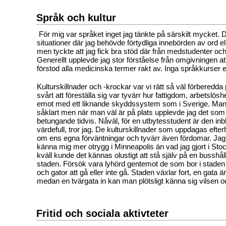
Språk och kultur
För mig var språket inget jag tänkte på särskilt mycket. 
situationer där jag behövde förtydliga innebörden av ord el
men tyckte att jag fick bra stöd där från medstudenter oc
Generellt upplevde jag stor förståelse från omgivningen at
förstod alla medicinska termer rakt av. Inga språkkurser e
Kulturskillnader och -krockar var vi rätt så väl förberedd
svårt att föreställa sig var tyvärr hur fattigdom, arbetslös
emot med ett liknande skyddssystem som i Sverige. Man
såklart men när man väl är på plats upplevde jag det so
betungande tidvis. Nåväl, för en utbytesstudent är den inb
värdefull, tror jag. De kulturskillnader som uppdagas efte
om ens egna förväntningar och tyvärr även fördomar. Ja
känna mig mer otrygg i Minneapolis än vad jag gjort i Sto
kväll kunde det kännas olustigt att stå själv på en busshåll
staden. Försök vara lyhörd gentemot de som bor i stade
och gator att gå eller inte gå. Staden växlar fort, en gata 
medan en tvärgata in kan man plötsligt känna sig vilsen o
Fritid och sociala aktivteter