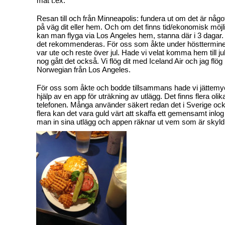
mat t.ex.
Resan till och från Minneapolis: fundera ut om det är något
på väg dit eller hem. Och om det finns tid/ekonomisk möjligh
kan man flyga via Los Angeles hem, stanna där i 3 dagar.
det rekommenderas. För oss som åkte under höstterminen 
var ute och reste över jul. Hade vi velat komma hem till ju
nog gått det också. Vi flög dit med Iceland Air och jag fl
Norwegian från Los Angeles.
För oss som åkte och bodde tillsammans hade vi jättem
hjälp av en app för uträkning av utlägg. Det finns flera oli
telefonen. Många använder säkert redan det i Sverige o
flera kan det vara guld värt att skaffa ett gemensamt inlog
man in sina utlägg och appen räknar ut vem som är skyld