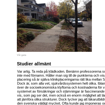
Vår gata
Studier allmänt
Var artig. Ta reda på klädkoden. Benämn professorerna so
inte med förnamn. Håller man sig till de punkterna och visa
placering så är själva klinikplaceringarna rätt lika mellan
Dock är, som alla vet, sjukvårdssystemen helt olika. Ibla
över de socioekonomiska klyftorna och kostnaderna för v
systemet av försäkringar och stämningar är fascinerande 
vis, som jag ser det, men också en enorm möjlighet att lä
att jämföra olika strukturer. Dock tycker jag att läkarutbil
den svenska väldigt mycket. Ofta kunde jag imponeras oc