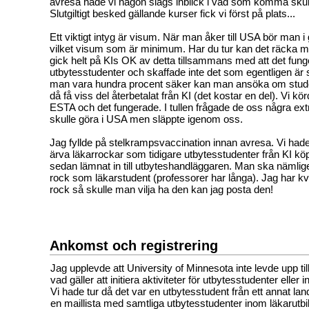
avresa hade vi någon slags inblick i vad som komma skull
Slutgiltigt besked gällande kurser fick vi först på plats...
Ett viktigt intyg är visum. När man åker till USA bör man i 
vilket visum som är minimum. Har du tur kan det räcka m
gick helt på KIs OK av detta tillsammans med att det funger
utbytesstudenter och skaffade inte det som egentligen är 
man vara hundra procent säker kan man ansöka om stud
då få viss del återbetalat från KI (det kostar en del). Vi k
ESTA och det fungerade. I tullen frågade de oss några ext
skulle göra i USA men släppte igenom oss.
Jag fyllde på stelkrampsvaccination innan avresa. Vi hade
ärva läkarrockar som tidigare utbytesstudenter från KI kö
sedan lämnat in till utbyteshandläggaren. Man ska nämlige
rock som läkarstudent (professorer har långa). Jag har k
rock så skulle man vilja ha den kan jag posta den!
Ankomst och registrering
Jag upplevde att University of Minnesota inte levde upp t
vad gäller att initiera aktiviteter för utbytesstudenter eller 
Vi hade tur då det var en utbytesstudent från ett annat l
en maillista med samtliga utbytesstudenter inom läkarutb