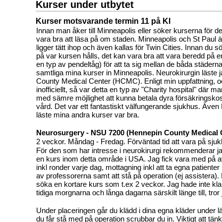
Kurser under utbytet
Kurser motsvarande termin 11 på KI
Innan man åker till Minneapolis eller söker kurserna för d
vara bra att läsa på om staden. Minneapolis och St Paul 
ligger tätt ihop och även kallas för Twin Cities. Innan du s
på var kursen hålls, det kan vara bra att vara beredd på 
en typ av pendeltåg) för att ta sig mellan de båda städerna
samtliga mina kurser in Minneapolis. Neurokirurgin läste
County Medical Center (HCMC). Enligt min uppfattning, o
inofficiellt, så var detta en typ av "Charity hospital" där 
med sämre möjlighet att kunna betala dyra försäkringskos
vård. Det var ett fantastiskt välfungerande sjukhus. Även 
läste mina andra kurser var bra.
Neurosurgery - NSU 7200 (Hennepin County Medical 
2 veckor. Måndag - Fredag. Förväntad tid att vara på sju
För den som har intresse i neurokirurgi rekommenderar ja
en kurs inom detta område i USA. Jag fick vara med på a
inkl ronder varje dag, mottagning inkl att ta egna patiente
av professorerna samt att stå på operation (ej assistera). 
söka en kortare kurs som t.ex 2 veckor. Jag hade inte kla
tidiga morgnarna och långa dagarna särskilt länge till, tror 
Under placeringen går du klädd i dina egna kläder under 
du får stå med på operation scrubbar du in. Viktigt att tänk