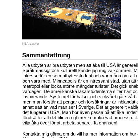
NBA-basket
Sammanfattning
Alla utbyten är bra utbyten men att åka till USA är generellt
Språkmässigt och kulturellt kände jag mig välkommen. M
intresse för en som utbytesstudent och var måna om att ma
och vara med. Minneapolis är en intressant stad, utan att
metropol eller locka större mängder turister. Det gick sna
vardagen. De amerikanska läkarstudenterna sliter hårt och d
inspirerande. Systemet för hälso- och sjukvård går svårt att
men man förstår att pengar och försäkringar är inblandat o
annat sätt än vad man ser i Sverige. Det är generellt väldigt
det fungerar i USA. Man bör även passa på att åka under u
förutsätter att det blir en ngt mer komplicerad process utif
vilja åka över för att arbeta senare. Ta chansen!
Kontakta mig gärna om du vill ha mer information om hur det