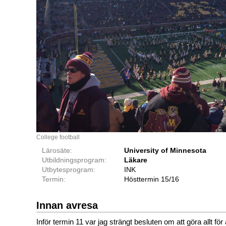
College football
Lärosäte:
University of Minnesota
Utbildningsprogram:
Läkare
Utbytesprogram:
INK
Termin:
Hösttermin 15/16
Innan avresa
Inför termin 11 var jag strängt besluten om att göra allt för