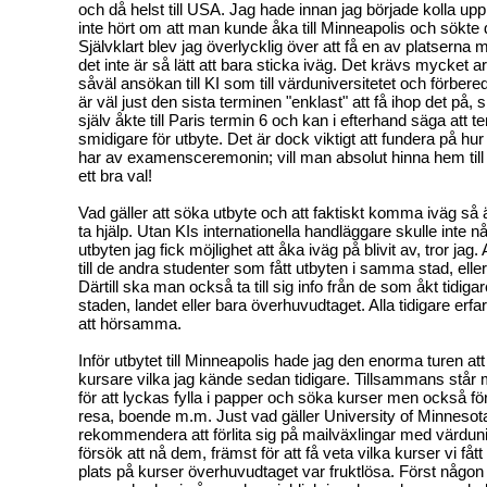
och då helst till USA. Jag hade innan jag började kolla up
inte hört om att man kunde åka till Minneapolis och sökte d
Självklart blev jag överlycklig över att få en av platserna 
det inte är så lätt att bara sticka iväg. Det krävs mycket arbe
såväl ansökan till KI som till värduniversitetet och förbered
är väl just den sista terminen "enklast" att få ihop det på, 
själv åkte till Paris termin 6 och kan i efterhand säga att t
smidigare för utbyte. Det är dock viktigt att fundera på hur
har av examensceremonin; vill man absolut hinna hem till
ett bra val!
Vad gäller att söka utbyte och att faktiskt komma iväg så ä
ta hjälp. Utan KIs internationella handläggare skulle inte n
utbyten jag fick möjlighet att åka iväg på blivit av, tror jag
till de andra studenter som fått utbyten i samma stad, eller
Därtill ska man också ta till sig info från de som åkt tidiga
staden, landet eller bara överhuvudtaget. Alla tidigare erf
att hörsamma.
Inför utbytet till Minneapolis hade jag den enorma turen a
kursare vilka jag kände sedan tidigare. Tillsammans står
för att lyckas fylla i papper och söka kurser men också för
resa, boende m.m. Just vad gäller University of Minnesota
rekommendera att förlita sig på mailväxlingar med värduni
försök att nå dem, främst för att få veta vilka kurser vi fått 
plats på kurser överhuvudtaget var fruktlösa. Först någo