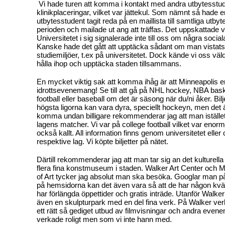
Vi hade turen att komma i kontakt med andra utbytesst
klinikplaceringar, vilket var jättekul. Som nämnt så hade 
utbytesstudent tagit reda på en maillista till samtliga utby
perioden och mailade ut ang att träffas. Det uppskattade 
Universitetet i sig signalerade inte till oss om några sociala
Kanske hade det gått att upptäcka sådant om man vistats
studiemiljöer, t.ex på universitetet. Dock kände vi oss väl
hålla ihop och upptäcka staden tillsammans.
En mycket viktig sak att komma ihåg är att Minneapolis 
idrottsevenemang! Se till att gå på NHL hockey, NBA bas
football eller baseball om det är säsong när du/ni åker. Bilje
högsta ligorna kan vara dyra, speciellt hockeyn, men det ä
komma undan billigare rekommenderar jag att man istället
lagens matcher. Vi var på college football vilket var enorm
också kallt. All information finns genom universitetet ell
respektive lag. Vi köpte biljetter på nätet.
Därtill rekommenderar jag att man tar sig an det kulturella
flera fina konstmuseum i staden. Walker Art Center och Mi
of Art tycker jag absolut man ska besöka. Googlar man p
på hemsidorna kan det även vara så att de har någon kväl
har förlängda öppettider och gratis inträde. Utanför Walker
även en skulpturpark med en del fina verk. På Walker ve
ett rätt så gediget utbud av filmvisningar och andra evene
verkade roligt men som vi inte hann med.