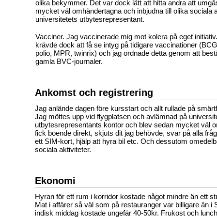
olika bekymmer. Det var dock lätt att hitta andra att umg
mycket väl omhändertagna och inbjudna till olika sociala a
universitetets utbytesrepresentant.
Vacciner. Jag vaccinerade mig mot kolera på eget initiativ.
krävde dock att få se intyg på tidigare vaccinationer (BCG, 
polio, MPR, twinrix) och jag ordnade detta genom att bes
gamla BVC-journaler.
Ankomst och registrering
Jag anlände dagen före kursstart och allt rullade på smärtfri
Jag möttes upp vid flygplatsen och avlämnad på universit
utbytesrepresentants kontor och blev sedan mycket väl 
fick boende direkt, skjuts dit jag behövde, svar på alla frågo
ett SIM-kort, hjälp att hyra bil etc. Och dessutom omedelbar
sociala aktiviteter.
Ekonomi
Hyran för ett rum i korridor kostade något mindre än ett s
Mat i affärer så väl som på restauranger var billigare än i
indisk middag kostade ungefär 40-50kr. Frukost och lunch 