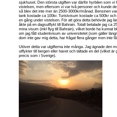
sjukhuset. Den största utgiften var därför hyrbilen som vi
vistelsen, men eftersom vi var två personer och kunde de
så blev det inte mer än 2500-3000kr/månad. Bensinen var sju
tank kostade ca 100kr. Turistvisum kostade ca 500kr oc
en gång under vistelsen. För att göra detta behövde jag l
åkte på en dagsutflykt till Bahrain. Totalt betalade jag ca 
mina visum (inkl flyg till Bahrain), vilket borde ha kunnat bli
om jag fått studentvisum av universitetet (som gäller längre
dom inte gav mig detta, har frågat flera gånger men inte få
Utöver detta var utgifterna inte många. Jag ägnade den me
utflykter till bergen eller havet och tältade en del (vilket är g
precis som i Sverige).