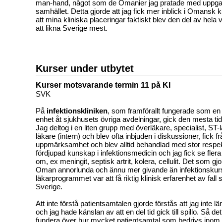
man-hand, något som de Omanier jag pratade med uppgav 
samhället. Detta gjorde att jag fick mer inblick i Omansk k
att mina kliniska placeringar faktiskt blev den del av hel
att likna Sverige mest.
Kurser under utbytet
Kurser motsvarande termin 11 på KI
SVK
På
infektionskliniken
, som framförallt fungerade som en
enhet åt sjukhusets övriga avdelningar, gick den mesta tiden
Jag deltog i en liten grupp med överläkare, specialist, ST-
läkare (intern) och blev ofta inbjuden i diskussioner, fick f
uppmärksamhet och blev alltid behandlad med stor respek
fördjupad kunskap i infektionsmedicin och jag fick se flera f
om, ex meningit, septisk artrit, kolera, cellulit. Det som gj
Oman annorlunda och ännu mer givande än infektionskur
läkarprogrammet var att få riktig klinisk erfarenhet av fall 
Sverige.
Att inte förstå patientsamtalen gjorde förstås att jag inte l
och jag hade känslan av att en del tid gick till spillo. Så det
fundera över hur mycket patientsamtal som bedrivs inom d