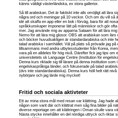
känns väldigt västerländska, ex stora gallerior.
Så till arabiskan. Det är faktiskt inte alls omöjligt att lära s
några ord och meningar på 10 veckor. Och om du vill så är 
idé att skaffa en app eller en bok i förväg, bara för att nosa 
språkkunskaper imponerar lätt på människor och gör ofta at
mer. Jag använde mig av apparna Salaam för att lära mig 
Nemo för att lära mig glosor. OBS att arabiskan som lärs
och böcker huvudsakligen är standardarabiska och inte
talad arabiska i samhället. Väl på plats så prövade jag på 
tillsammans med andra utbytesstudenter från Korea, men 
vara på en alldeles för hög nivå. Därefter fick jag tips om
universitetets sk Language Centre (Institution för engelsk
Denna kurs riktade sig till lärare på denna institution som i
engelskaspråkiga länder, och fokuserade på talad arabiska
(dvs inte standardarabiska). Denna kurs höll helt rätt niv
nybörjare och jag lärde mig mycket!
Fritid och sociala aktivteter
Ett av mina stora mål med resan var klättring. Jag hade a
någon som varit där och klättrat men såg fina bilder på nät
diverse reportage om att klättringen i Oman skulle vara vä
Nästa stycke innehåller en del nördiga uttryck och riktar sig 