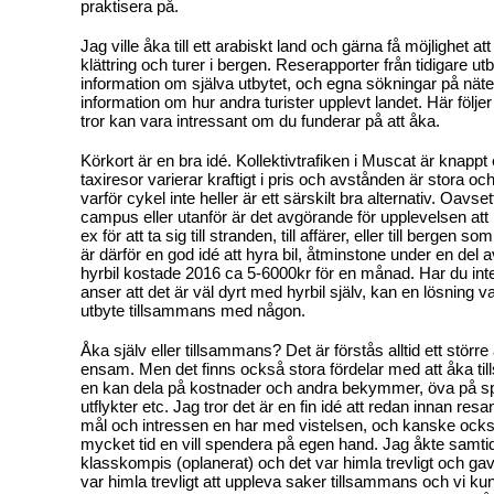
praktisera på.
Jag ville åka till ett arabiskt land och gärna få möjlighet a
klättring och turer i bergen. Reserapporter från tidigare ut
information om själva utbytet, och egna sökningar på näte
information om hur andra turister upplevt landet. Här följer 
tror kan vara intressant om du funderar på att åka.
Körkort är en bra idé. Kollektivtrafiken i Muscat är knappt
taxiresor varierar kraftigt i pris och avstånden är stora och
varför cykel inte heller är ett särskilt bra alternativ. Oavs
campus eller utanför är det avgörande för upplevelsen att 
ex för att ta sig till stranden, till affärer, eller till bergen 
är därför en god idé att hyra bil, åtminstone under en del av
hyrbil kostade 2016 ca 5-6000kr för en månad. Har du inte 
anser att det är väl dyrt med hyrbil själv, kan en lösning v
utbyte tillsammans med någon.
Åka själv eller tillsammans? Det är förstås alltid ett större
ensam. Men det finns också stora fördelar med att åka ti
en kan dela på kostnader och andra bekymmer, öva på sp
utflykter etc. Jag tror det är en fin idé att redan innan resa
mål och intressen en har med vistelsen, och kanske oc
mycket tid en vill spendera på egen hand. Jag åkte samti
klasskompis (oplanerat) och det var himla trevligt och gav
var himla trevligt att uppleva saker tillsammans och vi kun