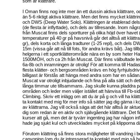
som är klättrare.
I Oman finns nog inte mer än ett dussin aktiva klättrare, 
än 5-6 riktigt aktiva klättrare. Men det finns mycket klättri
och DWS (Deep Water Solo). Klättringen är etablerad del
(de flesta är inflyttade), och dels av tillresande. Inom någ
från Muscat finns dels sportturer på olika höjd över havet 
temperaturer på 40 gr på havsnivå går det alltså att klät
gr), dels korta och långa tradturer (1-25 repl), och dels DW
15m (vissa går att nå till fots, för andra krävs båt). Jag till
helgerna i ett sportklätterområde nära en by som heter H
1500MÖH, och ca 2h från Muscat. Där finns välbultade l
6a-8b och inramningen är otrolig! För att komma till Hadas
flesta klätter- och bergsområden krävs en hög fyrhjulsdriv
billigast är förstås att hänga med andra som har en sådan. 
Muscat var otroligt inbjudande och fina på alla sätt och d
långa timmar ute tillsammans. Jag skulle kunna pladdra p
områden och leder men väljer istället att hänvisa till Fb-
Climbing. Skriv ett inlägg om att du är på g och vill ha klät
ta kontakt med mig för mer info så sätter jag dig gärna i
av klättrarna. Jag vill också säga att det här alltså är aktuel
dig som redan är en aktiv och självgående klättrare. Det fi
kurser att gå, men det är tyvärr ingenting jag har någon in
hade jag sjukt kul och utvecklades mycket på klipporna dä
Förutom klättring så finns stora möjligheter till vandring i 
canyoning (om du är intresserad ta kontakt med mig så h