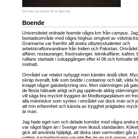
Om man hyr bil kan få se sånt här
Boende
Universitetet ordnade boende några km från campus. Jag 
bostadsområde med några höghus omgivet av vidsträckta v
Grannarna var framför allt andra utbytesstudenter och
arbetskraftsinvandrare från Indien och Pakistan. Områd
affärer, restauranger, frisörsalonger, teknikaffärer, kaféer, bi
rullians startade i soluppgången efter kl 06 och fortsatte ti
midnatt.
Området var relativt nybyggt men kändes ändå slitet. My
skräp överallt, folk som bodde i containrar och tält, vilda 
knappt någon gatubelysning osv. Men stämningen på gata
de flesta hälsade artigt och jag upplevde aldrig stämninge
vill säga bra mycket tryggare än Medborgarplatsen en fre
alla människor som syntes i området var dock män och j
att min erfarenhet och känsla av trygghet präglades mycket
är man.
Jag hade eget rum och delade korridor med några andra s
var något lägre än i Sverige men likaså standarden. Köke
gick att använda hjälpligt, att diska utan varmvatten går
vatten, kackerlackorna var inte fler än en och annan, och