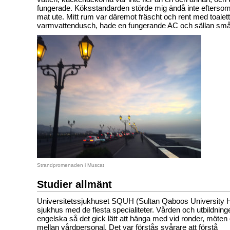
fungerade. Köksstandarden störde mig ändå inte eftersom j
mat ute. Mitt rum var däremot fräscht och rent med toalet
varmvattendusch, hade en fungerande AC och sällan små
Strandpromenaden i Muscat
Studier allmänt
Universitetssjukhuset SQUH (Sultan Qaboos University Hos
sjukhus med de flesta specialiteter. Vården och utbildning
engelska så det gick lätt att hänga med vid ronder, möten
mellan vårdpersonal. Det var förstås svårare att förstå