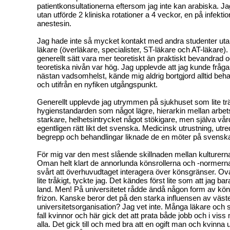
patientkonsultationerna eftersom jag inte kan arabiska. Ja
utan utförde 2 kliniska rotationer a 4 veckor, en på infekti
anestesin.
Jag hade inte så mycket kontakt med andra studenter uta
läkare (överläkare, specialister, ST-läkare och AT-läkare)
generellt sätt vara mer teoretiskt än praktiskt bevandrad
teoretiska nivån var hög. Jag upplevde att jag kunde fr
nästan vadsomhelst, kände mig aldrig bortgjord alltid be
och utifrån en nyfiken utgångspunkt.
Generellt upplevde jag utrymmen på sjukhuset som lite tr
hygienstandarden som något lägre, hierarkin mellan arbe
starkare, helhetsintrycket något stökigare, men själva vå
egentligen rätt likt det svenska. Medicinsk utrustning, ut
begrepp och behandlingar liknade de en möter på svensk
För mig var den mest slående skillnaden mellan kulturern
Oman helt klart de annorlunda könsrollerna och -normern
svårt att överhuvudtaget interagera över könsgränser. Ova
lite tråkigt, tyckte jag. Det kändes först lite som att jag bar
land. Men! På universitetet rådde ändå någon form av kö
frizon. Kanske beror det på den starka influensen av väst
universitetsorganisation? Jag vet inte. Många läkare och st
fall kvinnor och här gick det att prata både jobb och i viss
alla. Det gick till och med bra att en ogift man och kvinna