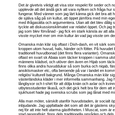
Det är givetvis viktigt att visa stor respekt för seder och 
upplevde att det ändå gick att vara nyfiken och fråga hur 
fungerar. Med vänner som jag lärt känna gick det bra att h
de själva såg på sin kultur, att öppet jämföra med min egen 
med ifrågasätta och argumentera. Utan att det blev dålig 
tyckte att diskussionsklimatet var relativt öppet. Och jag t
jag som blev förvånad - jag fick en stark känsla av att alla
visste mycket mer om min kultur än vad jag visste om de
Omanska män klär sig oftast i Dish-dash, en vit särk som
kroppen utom huvud, hals, händer och fötter. På huvudet b
traditionell huvudbonad (det finns flera varianter). Omans
oftast en svart sk Abaia som täcker kroppen i samma ut
männens klädsel, och utöver den även en Hijab som täck
finns olika andra huvuddukar så som burka och niqab, fär
ansiktsmasker etc, ofta beroende på var i landet en komm
religiös/ kulturell bakgrund. Många Omanska män klär sig
västerländska kläder i mer informella sammanhang. Jag h
långbyxor och t-shirt för att dölja knän och axlar och kvinn
utbytesstudenter likaså, och det gick helt bra för dem att i
sjukhuset hade jag svenska scrubs som jag lånat med mi
Alla man möter, särskilt utanför huvudstaden, är socialt 
inbjudande. Jag uppfattade det som att det är gästens skyl
nej för att inte helt utarma gästfriheten. I Muscat, som är
stad geografiskt, finns dels traditionella områden och de