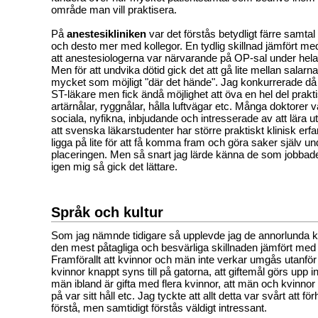
område man vill praktisera.
På
anestesikliniken
var det förstås betydligt färre samta
och desto mer med kollegor. En tydlig skillnad jämfört m
att anestesiologerna var närvarande på OP-sal under hela
Men för att undvika dötid gick det att gå lite mellan salar
mycket som möjligt "där det hände". Jag konkurrerade d
ST-läkare men fick ändå möjlighet att öva en hel del prakti
artärnålar, ryggnålar, hålla luftvägar etc. Många doktorer 
sociala, nyfikna, inbjudande och intresserade av att lära ut.
att svenska läkarstudenter har större praktiskt klinisk erfa
ligga på lite för att få komma fram och göra saker själv un
placeringen. Men så snart jag lärde känna de som jobbad
igen mig så gick det lättare.
Språk och kultur
Som jag nämnde tidigare så upplevde jag de annorlunda
den mest påtagliga och besvärliga skillnaden jämfört med 
Framförallt att kvinnor och män inte verkar umgås utanför f
kvinnor knappt syns till på gatorna, att giftemål görs upp i
män ibland är gifta med flera kvinnor, att män och kvinnor 
på var sitt håll etc. Jag tyckte att allt detta var svårt att förh
förstå, men samtidigt förstås väldigt intressant.