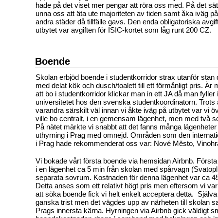
hade på det viset mer pengar att röra oss med. På det sätt
unna oss att äta ute majoriteten av tiden samt åka iväg på d
andra städer då tillfälle gavs. Den enda obligatoriska av
utbytet var avgiften för ISIC-kortet som låg runt 200 CZ.
Boende
Skolan erbjöd boende i studentkorridor strax utanför stan
med delat kök och dusch/toalett till ett förmånligt pris. Är
att bo i studentkorridor klickar man in ett JA då man fyller i
universitetet hos den svenska studentkoordinatorn. Trots a
varandra särskilt väl innan vi åkte iväg på utbytet var vi ö
ville bo centralt, i en gemensam lägenhet, men med två 
På nätet märkte vi snabbt att det fanns många lägenheter t
uthyrning i Prag med omnejd. Områden som den internatio
i Prag hade rekommenderat oss var: Nové Město, Vinohr
Vi bokade vårt första boende via hemsidan Airbnb. Först
i en lägenhet ca 5 min från skolan med spårvagn (Svatop
separata sovrum. Kostnaden för denna lägenhet var ca 4
Detta anses som ett relativt högt pris men eftersom vi v
att söka boende fick vi helt enkelt acceptera detta. Själv
ganska trist men det vägdes upp av närheten till skolan sa
Prags innersta kärna. Hyrningen via Airbnb gick väldigt sm