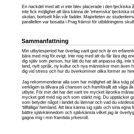
En nackdel med att vi inte blev placerade i den tjeckiska år
inte fick möjlighet att lära känna de ’inhemska’ tjeckiska 
skolan, bortsett från vår fadder. Majoriteten av studenter
parallellen var bosatta i Prag främst för utbildningens skull
Sammanfattning
Min utbytesperiod har överlag varit god och är en erfare
bära med mig för evigt. Inte nog med att du får lära dig 
dig själv som person, hur lätt du har att anpassa dig, inte bar
land, nytt språk, ny kultur och nya människor men även h
dig vid stress och hur du överkommer olika former av hin
Jag rekommenderar alla som har möjlighet att åka iväg på
verkligen ta tillvara på chansen och framförallt att våga åk
utbyte. För min del har det varit tre mycket lärorika måna
mycket gott med sig och som stärkt mig. Du upptäcker 
som betyder något i landet du lämnar och vad du värdesätte
’tillfälliga’ hemland. Att lära känna sig själv och sina egna
bättre självkännedom och självkänsla vilket jag är övert
gagna mig i min framtida yrkesroll.