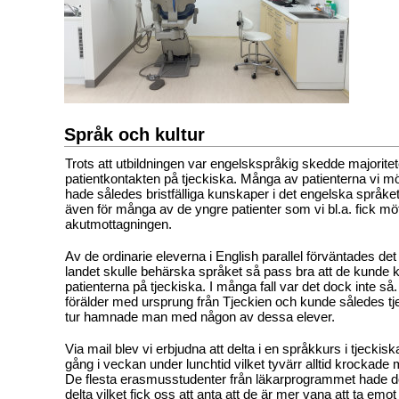
Språk och kultur
Trots att utbildningen var engelskspråkig skedde majorite
patientkontakten på tjeckiska. Många av patienterna vi mö
hade således bristfälliga kunskaper i det engelska språke
även för många av de yngre patienter som vi bl.a. fick mö
akutmottagningen.
Av de ordinarie eleverna i English parallel förväntades det a
landet skulle behärska språket så pass bra att de kund
patienterna på tjeckiska. I många fall var det dock inte så
förälder med ursprung från Tjeckien och kunde således t
tur hamnade man med någon av dessa elever.
Via mail blev vi erbjudna att delta i en språkkurs i tjeckis
gång i veckan under lunchtid vilket tyvärr alltid krockad
De flesta erasmusstudenter från läkarprogrammet hade do
delta vilket fick oss att anta att de är mer vana att ta emo