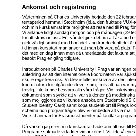
Ankomst och registrering
Vårterminen på Charles University började den 22 februar
tentaperiod hemma i Stockholm (bl.a. den fruktade VUX-t
och min kurskamrat inte möjlighet att resa ned till Prag f
Vi anlände tidigt söndag morgon och på måndagen (29 feb)
för att skriva in oss. För vår del gick det bra att åka ned e
gick väldigt smidigt med boendet. Jag tror dock att det är i
tid innan kursstart man anser att man bör vara på plats. F
det med en dag innan men då underlättade det faktum att
besökt Prag en gång tidigare.
Introduktionen på Charles University i Prag var aningen br
anledning av att den internationella koordinatorn var sjuk
skulle registrera oss. Vi blev istället inskrivna av den inter
koordinatorn för utgående elever som, trots att han var 
trevlig, inte kunde besvara alla våra frågor. Vid inskrivning
dokument som styrkte att vi var studenter på medicinska f
som möjliggjorde att vi kunde ansöka om Student-id (ISIC-
Student Identity Card) samt köpa studentkort till Prags loka
schema och programfrågor blev vi ombedda att via mail 
Vice-chairman för Erasmusstudenter på tandläkarprogra
Då varken jag eller min kurskamrat hade anmält oss till
Programe saknade vi fadder vid ankomst. Vi fick sålede