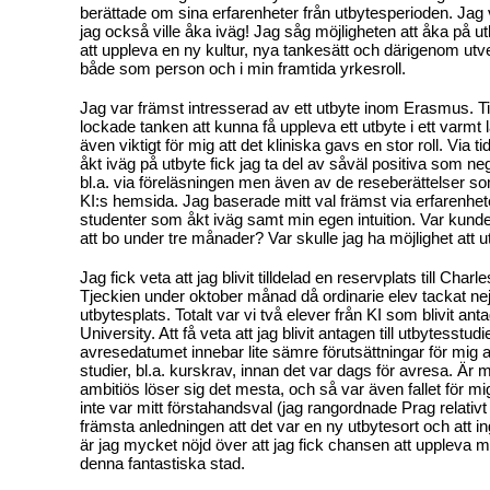
berättade om sina erfarenheter från utbytesperioden. Jag 
jag också ville åka iväg! Jag såg möjligheten att åka på 
att uppleva en ny kultur, nya tankesätt och därigenom ut
både som person och i min framtida yrkesroll.
Jag var främst intresserad av ett utbyte inom Erasmus. Til
lockade tanken att kunna få uppleva ett utbyte i ett varmt
även viktigt för mig att det kliniska gavs en stor roll. Via 
åkt iväg på utbyte fick jag ta del av såväl positiva som ne
bl.a. via föreläsningen men även av de reseberättelser so
KI:s hemsida. Jag baserade mitt val främst via erfarenhete
studenter som åkt iväg samt min egen intuition. Var kunde
att bo under tre månader? Var skulle jag ha möjlighet att u
Jag fick veta att jag blivit tilldelad en reservplats till Charl
Tjeckien under oktober månad då ordinarie elev tackat nej t
utbytesplats. Totalt var vi två elever från KI som blivit anta
University. Att få veta att jag blivit antagen till utbytesstud
avresedatumet innebar lite sämre förutsättningar för mig a
studier, bl.a. kurskrav, innan det var dags för avresa. Är m
ambitiös löser sig det mesta, och så var även fallet för mig
inte var mitt förstahandsval (jag rangordnade Prag relativt
främsta anledningen att det var en ny utbytesort och att ing
är jag mycket nöjd över att jag fick chansen att uppleva m
denna fantastiska stad.