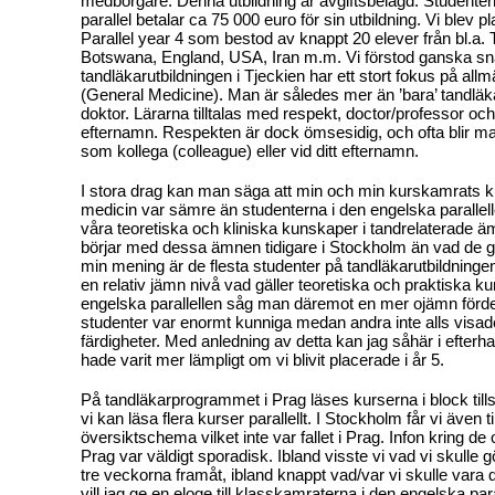
medborgare. Denna utbildning är avgiftsbelagd. Studenter
parallel betalar ca 75 000 euro för sin utbildning. Vi blev p
Parallel year 4 som bestod av knappt 20 elever från bl.a. 
Botswana, England, USA, Iran m.m. Vi förstod ganska sna
tandläkarutbildningen i Tjeckien har ett stort fokus på all
(General Medicine). Man är således mer än ’bara’ tandlä
doktor. Lärarna tilltalas med respekt, doctor/professor och/
efternamn. Respekten är dock ömsesidig, och ofta blir man t
som kollega (colleague) eller vid ditt efternamn.
I stora drag kan man säga att min och min kurskamrats k
medicin var sämre än studenterna i den engelska parallel
våra teoretiska och kliniska kunskaper i tandrelaterade ä
börjar med dessa ämnen tidigare i Stockholm än vad de gö
min mening är de flesta studenter på tandläkarutbildninge
en relativ jämn nivå vad gäller teoretiska och praktiska k
engelska parallellen såg man däremot en mer ojämn förde
studenter var enormt kunniga medan andra inte alls vis
färdigheter. Med anledning av detta kan jag såhär i efterha
hade varit mer lämpligt om vi blivit placerade i år 5.
På tandläkarprogrammet i Prag läses kurserna i block tillsk
vi kan läsa flera kurser parallellt. I Stockholm får vi även till
översiktschema vilket inte var fallet i Prag. Infon kring de 
Prag var väldigt sporadisk. Ibland visste vi vad vi skulle
tre veckorna framåt, ibland knappt vad/var vi skulle vara
vill jag ge en eloge till klasskamraterna i den engelska par