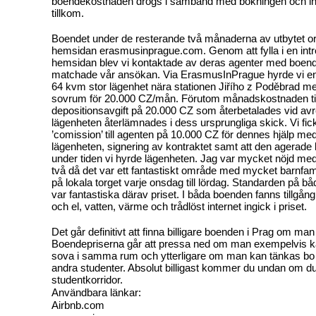
boendekostnaden drogs i samband med bokningen och in
tillkom.
Boendet under de resterande två månaderna av utbytet or
hemsidan erasmusinprague.com. Genom att fylla i en in
hemsidan blev vi kontaktade av deras agenter med boend
matchade vår ansökan. Via ErasmusInPrague hyrde vi en
64 kvm stor lägenhet nära stationen Jiřího z Poděbrad m
sovrum för 20.000 CZ/mån. Förutom månadskostnaden ti
depositionsavgift på 20.000 CZ som återbetalades vid avr
lägenheten återlämnades i dess ursprungliga skick. Vi fic
’comission’ till agenten på 10.000 CZ för dennes hjälp me
lägenheten, signering av kontraktet samt att den agerade
under tiden vi hyrde lägenheten. Jag var mycket nöjd 
två då det var ett fantastiskt område med mycket barnfa
på lokala torget varje onsdag till lördag. Standarden på 
var fantastiska därav priset. I båda boenden fanns tillgång 
och el, vatten, värme och trådlöst internet ingick i priset.
Det går definitivt att finna billigare boenden i Prag om man 
Boendepriserna går att pressa ned om man exempelvis ka
sova i samma rum och ytterligare om man kan tänkas b
andra studenter. Absolut billigast kommer du undan om du v
studentkorridor.
Användbara länkar:
Airbnb.com