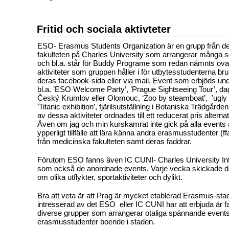
Fritid och sociala aktivteter
ESO- Erasmus Students Organization är en grupp från d
fakulteten på Charles University som arrangerar många soc
och bl.a. står för Buddy Programe som redan nämnts ovan.
aktiviteter som gruppen håller i för utbytesstudenterna br
deras facebook-sida eller via mail. Event som erbjöds und
bl.a. ’ESO Welcome Party’, ’Prague Sightseeing Tour’, dagsu
Český Krumlov eller Olomouc, ‘Zoo by steamboat’, ’ugly t-
’Titanic exhibition’, fjärilsutställning i Botaniska Trädgård
av dessa aktiviteter ordnades till ett reducerat pris alternati
Även om jag och min kurskamrat inte gick på alla events ä
ypperligt tillfälle att lära känna andra erasmusstudenter (f
från medicinska fakulteten samt deras faddrar.
Förutom ESO fanns även IC CUNI- Charles University Int
som också de anordnade events. Varje vecka skickade de
om olika utflykter, sportaktiviteter och dylikt.
Bra att veta är att Prag är mycket etablerad Erasmus-sta
intresserad av det ESO eller IC CUNI har att erbjuda är f
diverse grupper som arrangerar otaliga spännande events 
erasmusstudenter boende i staden.