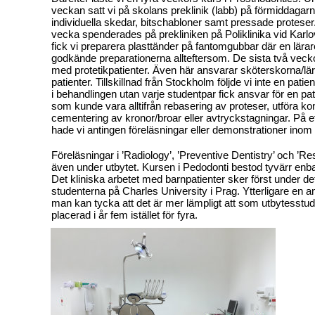
veckan satt vi på skolans preklinik (labb) på förmiddaga
individuella skedar, bitschabloner samt pressade protese
vecka spenderades på prekliniken på Poliklinika vid Karl
fick vi preparera plasttänder på fantomgubbar där en lära
godkände preparationerna allteftersom. De sista två vecko
med protetikpatienter. Även här ansvarar sköterskorna/lärar
patienter. Tillskillnad från Stockholm följde vi inte en patient 
i behandlingen utan varje studentpar fick ansvar för en pa
som kunde vara alltifrån rebasering av proteser, utföra kont
cementering av kronor/broar eller avtryckstagningar. På 
hade vi antingen föreläsningar eller demonstrationer inom
Föreläsningar i ’Radiology’, ’Preventive Dentistry’ och ’Re
även under utbytet. Kursen i Pedodonti bestod tyvärr enba
Det kliniska arbetet med barnpatienter sker först under det
studenterna på Charles University i Prag. Ytterligare en anl
man kan tycka att det är mer lämpligt att som utbytesstude
placerad i år fem istället för fyra.