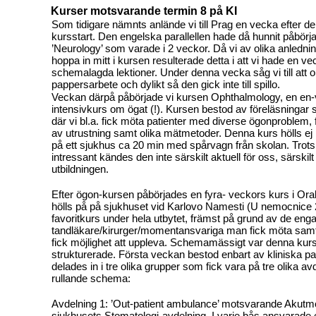
Kurser motsvarande termin 8 på KI
Som tidigare nämnts anlände vi till Prag en vecka efter de
kursstart. Den engelska parallellen hade då hunnit påbörj
’Neurology’ som varade i 2 veckor. Då vi av olika anledni
hoppa in mitt i kursen resulterade detta i att vi hade en v
schemalagda lektioner. Under denna vecka såg vi till att
pappersarbete och dylikt så den gick inte till spillo.
Veckan därpå påbörjade vi kursen Ophthalmology, en en
intensivkurs om ögat (!). Kursen bestod av föreläsningar 
där vi bl.a. fick möta patienter med diverse ögonproblem
av utrustning samt olika mätmetoder. Denna kurs hölls e
på ett sjukhus ca 20 min med spårvagn från skolan. Trots
intressant kändes den inte särskilt aktuell för oss, särskil
utbildningen.
Efter ögon-kursen påbörjades en fyra- veckors kurs i Ora
hölls på på sjukhuset vid Karlovo Namesti (U nemocnice 2
favoritkurs under hela utbytet, främst på grund av de eng
tandläkare/kirurger/momentansvariga man fick möta samt 
fick möjlighet att uppleva. Schemamässigt var denna ku
strukturerade. Första veckan bestod enbart av kliniska p
delades in i tre olika grupper som fick vara på tre olika avd
rullande schema:
Avdelning 1: ’Out-patient ambulance’ motsvarande Akutm
sjukhusets Stomatologi-avdelning. I varje bås ansvarade