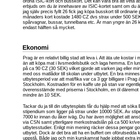
ordna ISIC-kort och busskort. Det kan vara bra att veta at
erbjuds om du är innehavare av ISIC-kortet samt om du ä
jag själv precis fyllt 26 fick jag köpa busskort till ordinarie p
månaders kort kostade 1480 CZ dvs strax under 500 SEK o
spårvagnar, bussar, tunnelbana etc. Är man yngre än 26 k
endast hälften så mycket.
Ekonomi
Prag är en relativt billig stad att leva i. Att äta ute kostar 
än att köpa mat i livsmedelsbutik och laga hemma. En lu
på ca 90 CZ (30 SEK) vilket gjorde att varken jag eller m
med oss matlådor till skolan under utbytet. En bra minnes
utbytesperiod var att mat/fika var ca 3 ggr billigare i Pra
Stockholm. Kostnaden för en kaffe ute på stan var egent
överensstämde med priserna i Stockholm, en öl däremot
mindre än 10 SEK.
Tackar du ja till din utbytesplats får du hjälp med att sök
stipendium som ligger på strax under 10000 SEK. Av stipe
7000 kr innan du åker iväg. Du har även möjlighet att an
via CSN samt ytterligare merkostnadslån på ca 500 kr/ve
utbytesstudier. Enligt min mening räcker dessa pengar go
utbytet. Dock är det bra att ha en buffert om oförutsedda 
uppstå. Både jag och min kurskamrat hade jobbat extra in