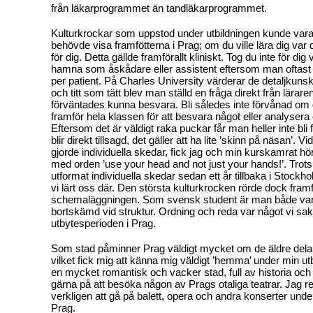
från läkarprogrammet än tandläkarprogrammet.
Kulturkrockar som uppstod under utbildningen kunde vara 
behövde visa framfötterna i Prag; om du ville lära dig var 
för dig. Detta gällde framförallt kliniskt. Tog du inte för dig v
hamna som åskådare eller assistent eftersom man oftast 
per patient. På Charles University värderar de detaljkuns
och titt som tätt blev man ställd en fråga direkt från lära
förväntades kunna besvara. Bli således inte förvånad om 
framför hela klassen för att besvara något eller analysera 
Eftersom det är väldigt raka puckar får man heller inte bl
blir direkt tillsagd, det gäller att ha lite ’skinn på näsan’. Vid e
gjorde individuella skedar, fick jag och min kurskamrat höra 
med orden ’use your head and not just your hands!’. Trots 
utformat individuella skedar sedan ett år tillbaka i Stockho
vi lärt oss där. Den största kulturkrocken rörde dock framf
schemaläggningen. Som svensk student är man både van 
bortskämd vid struktur. Ordning och reda var något vi sa
utbytesperioden i Prag.
Som stad påminner Prag väldigt mycket om de äldre del
vilket fick mig att känna mig väldigt ’hemma’ under min ut
en mycket romantisk och vacker stad, full av historia och
gärna på att besöka någon av Prags otaliga teatrar. Jag
verkligen att gå på balett, opera och andra konserter under
Prag.