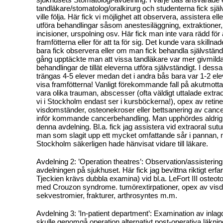
tandläkare/stomatolog/oralkirurg och studenterna fick sj
ville följa. Här fick vi möjlighet att observera, assistera ell
utföra behandlingar såsom anestesiläggning, extraktioner,
incisioner, urspolning osv. Här fick man inte vara rädd för 
framfötterna eller för att ta för sig. Det kunde vara skill
bara fick observera eller om man fick behandla självstän
gång upptäckte man att vissa tandläkare var mer givmilda 
behandlingar de tillät eleverna utföra självständigt. I des
trängas 4-5 elever medan det i andra bås bara var 1-2 el
visa framfötterna! Vanligt förekommande fall på akutmot
vara olika trauman, abscesser (ofta väldigt uttalade extr
vi i Stockholm endast ser i kursböckerna!), opex av retin
visdomständer, osteonekroser eller bettsanering av cance
inför kommande cancerbehandling. Man upphördes aldrig 
denna avdelning. Bl.a. fick jag assistera vid extraoral sutu
man som slagit upp ett mycket omfattande sår i pannan, n
Stockholm säkerligen hade hänvisat vidare till läkare.
Avdelning 2: ’Operation theatres’: Observation/assisterin
avdelningen på sjukhuset. Här fick jag bevittna riktigt erfar
Tjeckien krävs dubbla examina) vid bl.a. LeFort III osteot
med Crouzon syndrome. tumörextirpationer, opex av vis
sekvestromier, frakturer, arthrosyntes m.m.
Avdelning 3: ’In-patient department’: Examination av inla
skulle genomgå operation alternativt post-operativa läknin