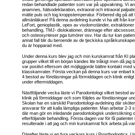
redan behandlade patienter som var på uppvakning. Vi an
anamnes, hälsodeklaration, extraoral och intraoral palpat
mätte puls och tog kroppstemperatur. Förbered dig på at
allmänläkare! På denna avdelning kunde vi ha allt från kon
LeFort, genioplastik, opex av visdomständer, extraktioner
behandling, TMJ- dislokationer, drännage efter abcsesser
och osteosynteser pga tumörer osv. Har du tur kan patien
annat fall blir du beroende av de tjeckiska språkkunskap
du är hopparad med.
Under denna kurs blev jag och min kurskamrat från KI pla
grupper vilket till en början kändes lite tråkigt men då jag 
var positivt eftersom det möjliggjorde bättre kontakt med 
klasskamrater. Första veckan på denna kurs var enbart kl
4 bestod av föreläsningar på förmiddagen och klinik enli
under eftermiddagen.
Nästföljande vecka läste vi Parodontologi vilket bestod 
klinik på förmiddagar och som följdes av föreläsningar un
Skolan har en särskild Parodontologi-avdelning där sköte
ansvarar för att kalla lämpliga patienter. Man arbetar 2-3 
där man gör en inledande parodontologisk undersökning 
efterföljande behandling. Första dagen var för få patienter
resulterade i att jag och min kurskamrat fick arbeta på va
Därefter läste vi en fyra veckors kurs i Prosthodontics. U