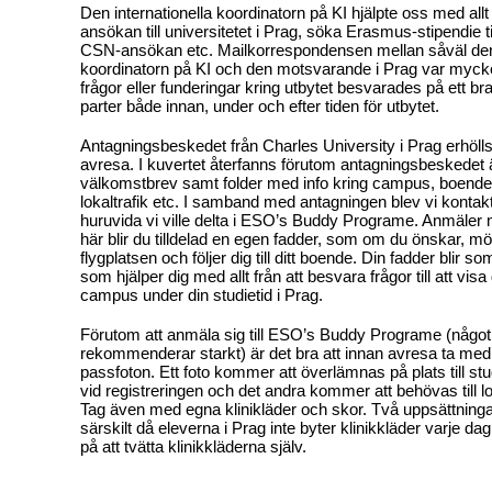
Den internationella koordinatorn på KI hjälpte oss med allt fr
ansökan till universitetet i Prag, söka Erasmus-stipendie ti
CSN-ansökan etc. Mailkorrespondensen mellan såväl den 
koordinatorn på KI och den motsvarande i Prag var mycke
frågor eller funderingar kring utbytet besvarades på ett br
parter både innan, under och efter tiden för utbytet.
Antagningsbeskedet från Charles University i Prag erhöl
avresa. I kuvertet återfanns förutom antagningsbeskedet 
välkomstbrev samt folder med info kring campus, boende,
lokaltrafik etc. I samband med antagningen blev vi kontak
huruvida vi ville delta i ESO’s Buddy Programe. Anmäler 
här blir du tilldelad en egen fadder, som om du önskar, mö
flygplatsen och följer dig till ditt boende. Din fadder blir 
som hjälper dig med allt från att besvara frågor till att visa
campus under din studietid i Prag.
Förutom att anmäla sig till ESO’s Buddy Programe (något
rekommenderar starkt) är det bra att innan avresa ta med
passfoton. Ett foto kommer att överlämnas på plats till st
vid registreringen och det andra kommer att behövas till lok
Tag även med egna klinikläder och skor. Två uppsättningar
särskilt då eleverna i Prag inte byter klinikkläder varje d
på att tvätta klinikkläderna själv.