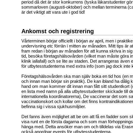
period då det är stor konkurrens (tyska läkarstudenter gör
sommarloven (augusti-oktober) och mellan terminerna (ca. 
är det viktigt att vara ute i god tid!
Ankomst och registrering
Vårterminen börjar officiellt i början av april, men i praktike
undervisning etc förrän i mitten av månaden. Mitt tips är
fram redan i början av månaden för att kunna skriva in sig
tid, besöka företagshälsovården (vilket man måste göra i
klinik iallafall) och se lite av staden. Det arrangeras även
för utbytesstudenterna med extra info (som jag dock inte 
Företagshälsovården ska man själv boka en tid hos (en 
och innan man börjar sin praktik). De kan ibland ha dålig k
hand om man kommer dit innan man fått sitt studentkort (
en lista med namn på alla utbytesstudenter skickade till 
internationella koordinatorerna), De vaccinerar det som 
vaccinationskort och kollar om det finns kontraindikationer
befinna sig i vissa sjukhusmiljöer.
Det fanns även möjlighet att be om att få en fadder som sk
visa runt en de första dagarna och som man förhoppningsv
hänga med. Detta ansöker man om och tilldelas via Era
också anordnar events för utbytesstudenterna.