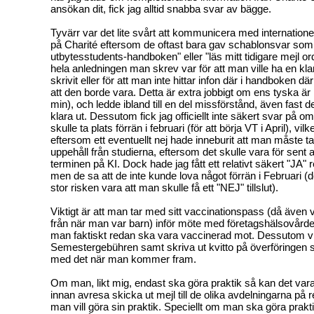
ansökan dit, fick jag alltid snabba svar av bägge.
Tyvärr var det lite svårt att kommunicera med internation
på Charité eftersom de oftast bara gav schablonsvar som "t
utbytesstudents-handboken" eller "läs mitt tidigare mejl ord
hela anledningen man skrev var för att man ville ha en klar
skrivit eller för att man inte hittar infon där i handboken d
att den borde vara. Detta är extra jobbigt om ens tyska är l
min), och ledde ibland till en del missförstånd, även fast de t
klara ut. Dessutom fick jag officiellt inte säkert svar på o
skulle ta plats förrän i februari (för att börja VT i April), vilke
eftersom ett eventuellt nej hade inneburit att man måste ta e
uppehåll från studierna, eftersom det skulle vara för sent 
terminen på KI. Dock hade jag fått ett relativt säkert "JA" 
men de sa att de inte kunde lova något förrän i Februari (d
stor risken vara att man skulle få ett "NEJ" tillslut).
Viktigt är att man tar med sitt vaccinationspass (då även 
från när man var barn) inför möte med företagshälsovårde
man faktiskt redan ska vara vaccinerad mot. Dessutom vikt
Semestergebühren samt skriva ut kvitto på överföringen så 
med det när man kommer fram.
Om man, likt mig, endast ska göra praktik så kan det vara
innan avresa skicka ut mejl till de olika avdelningarna på 
man vill göra sin praktik. Speciellt om man ska göra prak