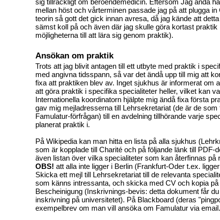
sig tillräckligt om beroendemedicin. Eftersom Jag ändå ha
mellan höst och vårterminen passade jag på att plugga 
teorin så gott det gick innan avresa, då jag kände att detta
sämst koll på och även där jag skulle göra kortast praktik
möjligheterna till att lära sig genom praktik).
Ansökan om praktik
Trots att jag blivit antagen till ett utbyte med praktik i speci
med angivna tidsspann, så var det ändå upp till mig att k
fixa att praktiken blev av. Inget sjukhus är informerat om at
att göra praktik i specifika specialiteter heller, vilket kan va
Internationella koordinatorn hjälpte mig ändå fixa första pr
gav mig mejladresserna till Lehrsekretariat (de är de som
Famulatur-förfrågan) till en avdelning tillhörande varje spec
planerat praktik i.
På Wikipedia kan man hitta en lista på alla sjukhus (Leh
som är kopplade till Charité och på följande länk till PDF
även listan över vilka specialiteter som kan återfinnas på
OBS!
att alla inte ligger i Berlin (Frankfurt-Oder t.ex. ligge
Skicka ett mejl till Lehrsekretariat till de relevanta special
som känns intressanta, och skicka med CV och kopia på 
Bescheinigung (Inskrivnings-bevis: detta dokument får du a
inskrivning på universitetet). På Blackboard (deras "pingpo
exempelbrev om man vill ansöka om Famulatur via email