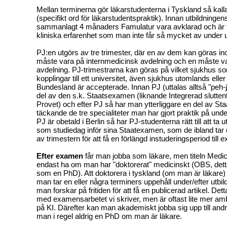
Mellan terminerna gör läkarstudenterna i Tyskland så kal
(specifikt ord för läkarstudentspraktik). Innan utbildningen
sammanlagt 4 månaders Famulatur vara avklarad och är t
kliniska erfarenhet som man inte får så mycket av under u
PJ:en utgörs av tre trimester, där en av dem kan göras in
måste vara på internmedicinsk avdelning och en måste va
avdelning. PJ-trimestrarna kan göras på vilket sjukhus s
kopplingar till ett universitet, även sjukhus utomlands eller
Bundesland är accepterade. Innan PJ (uttalas alltså "peh-
del av den s.k. Staatsexamen (liknande Integrerad slutten
Provet) och efter PJ så har man ytterliggare en del av S
täckande de tre specialiteter man har gjort praktik på und
PJ är obetald i Berlin så har PJ-studenterna rätt till att ta 
som studiedag inför sina Staatexamen, som de ibland tar u
av trimestern för att få en förlängd instuderingsperiod till
Efter examen
får man jobba som läkare, men titeln Medic
endast ha om man har "doktorerat" medicinskt (OBS, det
som en PhD). Att doktorera i tyskland (om man är läkare) i
man tar en eller några terminers uppehåll under/efter utbild
man forskar på fritiden för att få en publicerad artikel. Dett
med examensarbetet vi skriver, men är oftast lite mer amb
på KI. Därefter kan man akademiskt jobba sig upp till andra 
man i regel aldrig en PhD om man är läkare.