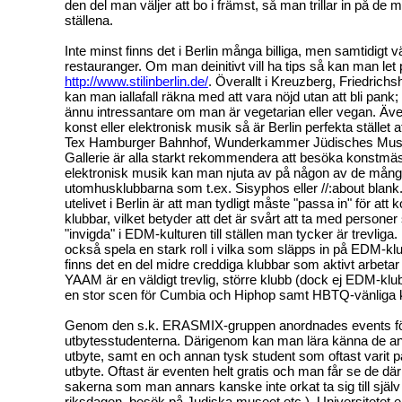
den del man väljer att bo i främst, så man trillar in på de
ställena.
Inte minst finns det i Berlin många billiga, men samtidigt v
restauranger. Om man deinitivt vill ha tips så kan man let
http://www.stilinberlin.de/
. Överallt i Kreuzberg, Friedrich
kan man iallafall räkna med att vara nöjd utan att bli pank
ännu intressantare om man är vegetarian eller vegan. Äv
konst eller elektronisk musik så är Berlin perfekta stället a
Tex Hamburger Bahnhof, Wunderkammer Jüdisches Mu
Gallerie är alla starkt rekommendera att besöka konstmäs
elektronisk musik kan man njuta av på någon av de mån
utomhusklubbarna som t.ex. Sisyphos eller //:about blank
utelivet i Berlin är att man tydligt måste "passa in" för a
klubbar, vilket betyder att det är svårt att ta med persone
"invigda" i EDM-kulturen till ställen man tycker är trevlig
också spela en stark roll i vilka som släpps in på EDM-kl
finns det en del midre creddiga klubbar som aktivt arbetar
YAAM är en väldigt trevlig, större klubb (dock ej EDM-klu
en stor scen för Cumbia och Hiphop samt HBTQ-vänliga k
Genom den s.k. ERASMIX-gruppen anordnades events f
utbytesstudenterna. Därigenom kan man lära känna de a
utbyte, samt en och annan tysk student som oftast varit på 
utbyte. Oftast är eventen helt gratis och man får se de där 
sakerna som man annars kanske inte orkat ta sig till själv 
riksdagen, besök på Judiska museet etc.). Universitetet 