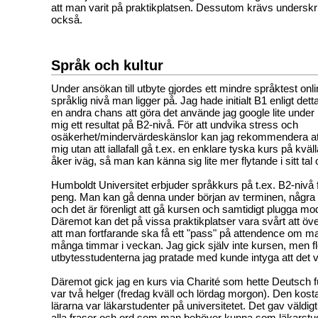
att man varit på praktikplatsen. Dessutom krävs underskri
också.
Språk och kultur
Under ansökan till utbyte gjordes ett mindre språktest onl
språklig nivå man ligger på. Jag hade initialt B1 enligt dett
en andra chans att göra det använde jag google lite under 
mig ett resultat på B2-nivå. För att undvika stress och
osäkerhet/mindervärdeskänslor kan jag rekommendera at
mig utan att iallafall gå t.ex. en enklare tyska kurs på kvä
åker iväg, så man kan känna sig lite mer flytande i sitt tal
Humboldt Universitet erbjuder språkkurs på t.ex. B2-nivå för
peng. Man kan gå denna under början av terminen, några 
och det är förenligt att gå kursen och samtidigt plugga mo
Däremot kan det på vissa praktikplatser vara svårt att öv
att man fortfarande ska få ett "pass" på attendence om man
många timmar i veckan. Jag gick själv inte kursen, men f
utbytesstudenterna jag pratade med kunde intyga att det v
Däremot gick jag en kurs via Charité som hette Deutsch 
var två helger (fredag kväll och lördag morgon). Den kos
lärarna var läkarstudenter på universitetet. Det gav väldig
alla fraser och ord som man behöver kunna som läkarstud