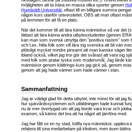
möjligheten att ta träna en massa olika sporter genom
Hoh
Humboldt Universität
, oftast till en billigare summa peng
någon kurs utanför universitetet. OBS att man oftast måste
på terminen för att få en plats.
När det kommer till att lära känna människor så var det (
lättast att lära känna andra utbytesstudenter (genom ER
kan man som svensk utnyttja den "positiva rasism" som ty
och t.ex. hitta folk som vill lära sig svenska att bli vän med
plötsligt mycket mindre pinsamt att man kanske säger lit
ibland också, vilket jag tror gör det svårast att vara sig sj
med folk som pratar tyska som modersmål. Jag lärde känn
människor genom klättrings-kurs jag gick på, genom era
genom att jag hade vänner som hade vänner i stan.
Sammanfattning
Jag är väldigt glad för detta utbytet, inte minst för att jag f
hur sjukvårdssystemen och utbildningen hade kunnat funge
nu är mer övertygad om att jag borde vara kvar och jobba 
examen, så känns det bra att ha något att jämföra med.
Jag har fått se en ny stad, träffa nya människor, uppleva et
relatera till sina medarbetare på kliniken, men även bättr