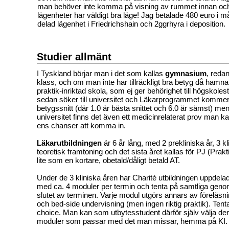
man behöver inte komma på visning av rummet innan och
lägenheter har väldigt bra läge! Jag betalade 480 euro i m
delad lägenhet i Friedrichshain och 2ggrhyra i deposition.
Studier allmänt
I Tyskland börjar man i det som kallas
gymnasium
, reda
klass, och om man inte har tillräckligt bra betyg då hamnar
praktik-inriktad skola, som ej ger behörighet till högskole
sedan söker till universitet och Läkarprogrammet kommer d
betygssnitt (där 1.0 är bästa snittet och 6.0 är sämst) me
universitet finns det även ett medicinrelaterat prov man 
ens chanser att komma in.
Läkarutbildningen
är 6 år lång, med 2 prekliniska år, 3 k
teoretisk framtoning och det sista året kallas för PJ (Prak
lite som en kortare, obetald/dåligt betald AT.
Under de 3 kliniska åren har Charité utbildningen uppdelad
med ca. 4 moduler per termin och tenta på samtliga geno
slutet av terminen. Varje modul utgörs annars av föreläsni
och bed-side undervisning (men ingen riktig praktik). Tentan
choice. Man kan som utbytesstudent därför själv välja de
moduler som passar med det man missar, hemma på KI