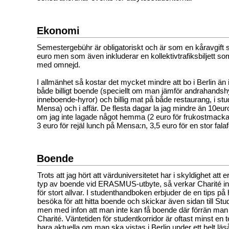
Ekonomi
Semestergebühr är obligatoriskt och är som en kåravgift 
euro men som även inkluderar en kollektivtrafiksbiljett so
med omnejd.
I allmänhet så kostar det mycket mindre att bo i Berlin ä
både billigt boende (speciellt om man jämför andrahandsh
inneboende-hyror) och billig mat på både restaurang, i stu
Mensa) och i affär. De flesta dagar la jag mindre än 10eur
om jag inte lagade något hemma (2 euro för frukostmack
3 euro för rejäl lunch på Mensa:n, 3,5 euro för en stor falafe
Boende
Trots att jag hört att värduniversitetet har i skyldighet att
typ av boende vid ERASMUS-utbyte, så verkar Charité inte
för stort allvar. I studenthandboken erbjuder de en tips 
besöka för att hitta boende och skickar även sidan till 
men med infon att man inte kan få boende där förrän man 
Charité. Väntetiden för studentkorridor är oftast minst en t
bara aktuella om man ska vistas i Berlin under ett helt läså