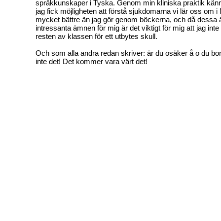
språkkunskaper i Tyska. Genom min kliniska praktik känn
jag fick möjligheten att förstå sjukdomarna vi lär oss om
mycket bättre än jag gör genom böckerna, och då dessa ä
intressanta ämnen för mig är det viktigt för mig att jag i
resten av klassen för ett utbytes skull.
Och som alla andra redan skriver: är du osäker å o du bo
inte det! Det kommer vara värt det!