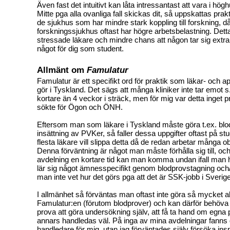
Även fast det intuitivt kan låta intressantast att vara i hög
Mitte pga alla ovanliga fall skickas dit, så uppskattas prak
de sjukhus som har mindre stark koppling till forskning, d
forskningssjukhus oftast har högre arbetsbelastning. Dett
stressade läkare och mindre chans att någon tar sig extra t
något för dig som student.
Allmänt om
Famulatur
Famulatur är ett specifikt ord för praktik som läkar- och 
gör i Tyskland. Det sägs att många kliniker inte tar emot s
kortare än 4 veckor i sträck, men för mig var detta inget 
sökte för Ögon och ÖNH.
Eftersom man som läkare i Tyskland måste göra t.ex. bl
insättning av PVKer, så faller dessa uppgifter oftast på st
flesta läkare vill slippa detta då de redan arbetar många 
Denna förväntning är något man måste förhålla sig till, o
avdelning en kortare tid kan man komma undan ifall man 
lär sig något ämnesspecifikt genom blodprovstagning och/el
man inte vet hur det görs pga att det är SSK-jobb i Sverig
I allmänhet så förväntas man oftast inte göra så mycket ak
Famulatur:en (förutom blodprover) och kan därför behöva p
prova att göra undersökning själv, att få ta hand om egna pa
annars handledas väl. På inga av mina avdelningar fanns 
handledare för mig, utan jag förväntades själv försöka insp