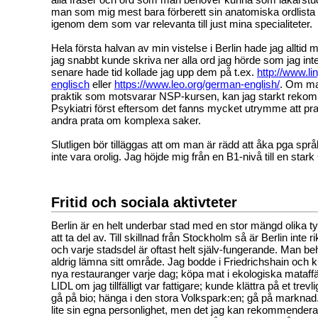
man som mig mest bara förberett sin anatomiska ordlista
igenom dem som var relevanta till just mina specialiteter.
Hela första halvan av min vistelse i Berlin hade jag alltid
jag snabbt kunde skriva ner alla ord jag hörde som jag inte
senare hade tid kollade jag upp dem på t.ex.
http://www.l
englisch
eller
https://www.leo.org/german-english/
. Om ma
praktik som motsvarar NSP-kursen, kan jag starkt rekom
Psykiatri först eftersom det fanns mycket utrymme att pra
andra prata om komplexa saker.
Slutligen bör tilläggas att om man är rädd att åka pga sp
inte vara orolig. Jag höjde mig från en B1-nivå till en stark
Fritid och sociala aktivteter
Berlin är en helt underbar stad med en stor mängd olika typ
att ta del av. Till skillnad från Stockholm så är Berlin inte r
och varje stadsdel är oftast helt själv-fungerande. Man be
aldrig lämna sitt område. Jag bodde i Friedrichshain och 
nya restauranger varje dag; köpa mat i ekologiska mataffä
LIDL om jag tillfälligt var fattigare; kunde klättra på et trevl
gå på bio; hänga i den stora Volkspark:en; gå på marknad.
lite sin egna personlighet, men det jag kan rekommendera 