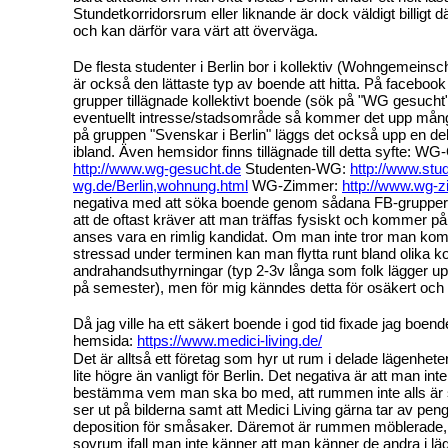
Stundetkorridorsrum eller liknande är dock väldigt billigt 
och kan därför vara värt att överväga.
De flesta studenter i Berlin bor i kollektiv (Wohngemeins
är också den lättaste typ av boende att hitta. På faceboo
grupper tillägnade kollektivt boende (sök på "WG gesucht
eventuellt intresse/stadsområde så kommer det upp mång
på gruppen "Svenskar i Berlin" läggs det också upp en de
ibland. Även hemsidor finns tillägnade till detta syfte: W
http://www.wg-gesucht.de
Studenten-WG:
http://www.stu
wg.de/Berlin,wohnung.html
WG-Zimmer:
http://www.wg-
negativa med att söka boende genom sådana FB-grupper
att de oftast kräver att man träffas fysiskt och kommer på 
anses vara en rimlig kandidat. Om man inte tror man kom
stressad under terminen kan man flytta runt bland olika ko
andrahandsuthyrningar (typ 2-3v långa som folk lägger u
på semester), men för mig känndes detta för osäkert och 
Då jag ville ha ett säkert boende i god tid fixade jag bo
hemsida:
https://www.medici-living.de/
Det är alltså ett företag som hyr ut rum i delade lägenheter
lite högre än vanligt för Berlin. Det negativa är att man inte
bestämma vem man ska bo med, att rummen inte alls är
ser ut på bilderna samt att Medici Living gärna tar av pe
deposition för småsaker. Däremot är rummen möblerade, 
sovrum ifall man inte känner att man känner de andra i läge