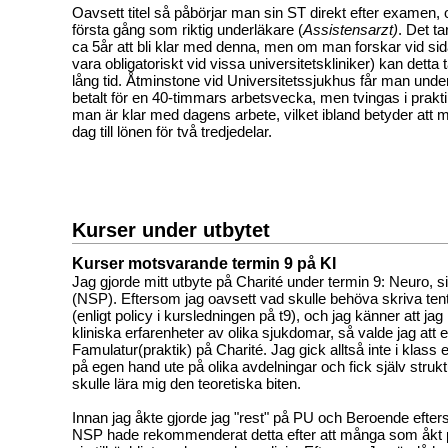
Oavsett titel så påbörjar man sin ST direkt efter examen, 
första gång som riktig underläkare (
Assistensarzt)
. Det ta
ca 5år att bli klar med denna, men om man forskar vid sid
vara obligatoriskt vid vissa universitetskliniker) kan detta t
lång tid. Åtminstone vid Universitetssjukhus får man under
betalt för en 40-timmars arbetsvecka, men tvingas i praktik
man är klar med dagens arbete, vilket ibland betyder att 
dag till lönen för två tredjedelar.
Kurser under utbytet
Kurser motsvarande termin 9 på KI
Jag gjorde mitt utbyte på Charité under termin 9: Neuro, 
(NSP). Eftersom jag oavsett vad skulle behöva skriva ten
(enligt policy i kursledningen på t9), och jag känner att ja
kliniska erfarenheter av olika sjukdomar, så valde jag att 
Famulatur(praktik) på Charité. Jag gick alltså inte i klass 
på egen hand ute på olika avdelningar och fick själv struk
skulle lära mig den teoretiska biten.
Innan jag åkte gjorde jag "rest" på PU och Beroende efte
NSP hade rekommenderat detta efter att många som åkt på