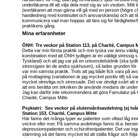
underläkarna till att vilja dela med sig av sin visdom. Mitt ti
överläkaren att man gärna vill gå med en person (högre ch
handledning med kontinuitet och ansvarskänsla) och att ti
kommunicera vad man hoppas att lära sig för färdigheter/t
praktikens gång.
Mina erfarenheter
ÖNH: Tre veckor på Station 113, på Charité, Campus M
Detta var min första praktik och min tyska var ännu väldigt 
kombination med att ÖNH tydligen är en väldigt stressig spec
Tyskland) och att jag var på en universitetsklinik (ska ty
stressigare än de andra sjukhusen), så lades grunden för d
var min sämsta praktik. Trots att jag både fick vara på avd
på mottagning (variationen är jag mycket positiv till) så va
mycket otrevliga och stressade. Det var otroligt svårt att m
att ens berätta om tekniken de använde medans de unders
Jag kan därför inte rekommendera att göra Famulatur p
Charité, Campus Mitte
Psykiatri: Sex veckor på slutenvårdsavdelning (ej tv
Station 153, Charité, Campus Mitte
Här fanns det många typer av patienter som oftast låg inn
veckor eller mer. På samma avdelnings fanns bl.a. beroen
depressionspatienter och schizofrenipatienter. Det var ing
stämning så det fanns mycket tid att ställa frågor och följ