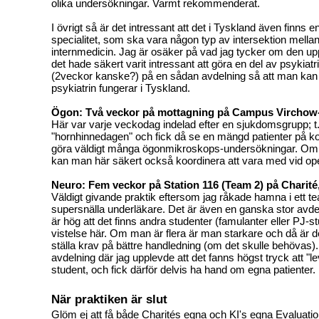
olika undersökningar. Varmt rekommenderat.
I övrigt så är det intressant att det i Tyskland även finns
specialitet, som ska vara någon typ av intersektion mellan
internmedicin. Jag är osäker på vad jag tycker om den u
det hade säkert varit intressant att göra en del av psykiatr
(2veckor kanske?) på en sådan avdelning så att man kan se
psykiatrin fungerar i Tyskland.
Ögon: Två veckor på mottagning på Campus Virchow
Här var varje veckodag indelad efter en sjukdomsgrupp; 
"hornhinnedagen" och fick då se en mängd patienter på kor
göra väldigt många ögonmikroskops-undersökningar. Om
kan man här säkert också koordinera att vara med vid ope
Neuro: Fem veckor på Station 116 (Team 2) på Charit
Väldigt givande praktik eftersom jag råkade hamna i ett 
supersnälla underläkare. Det är även en ganska stor avd
är hög att det finns andra studenter (famulanter eller PJ-s
vistelse här. Om man är flera är man starkare och då är de
ställa krav på bättre handledning (om det skulle behövas)
avdelning där jag upplevde att det fanns högst tryck att "
student, och fick därför delvis ha hand om egna patienter.
När praktiken är slut
Glöm ej att få både Charités egna och KI's egna Evaluatio