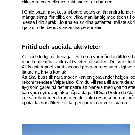
olika strategier eller instruktioner sker dagligen.
I Chile pratar mycket snabbare spanska än andra länder
många slang för olika ord vilka man lär sig med tiden til
dessa i ditt språk. Journalen av dina patienter måste skr
hjälp om det behövs av andra personalen.
Fritid och sociala aktivteter
AT hade ledig på fredagar .Schema var måndag till torsdag 
man kunde göra andra aktiviteter på kvällen. Det var stude
AT,fysioterapuet samt logoped programmen samtidigt som
lättare att knyta kontakt.
Att åka buss till nära staden kan en göra under helgen o
rekommendera Valparaiso. Om du vill resa till andra delar 
flyg som gäller då det är bättre att planera med gott tid eft
kan vara dyra. Jag åkte några dagar till San Pedro de A
också rekommenderas men det olika resor som man måste
upptäcka sandöken kostar pengar men mycket värda.