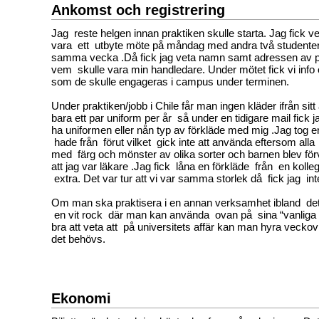
Ankomst och registrering
Jag reste helgen innan praktiken skulle starta. Jag fick vet
vara ett utbyte möte på måndag med andra två studenter
samma vecka .Då fick jag veta namn samt adressen av p
vem skulle vara min handledare. Under mötet fick vi info o
som de skulle engageras i campus under terminen.
Under praktiken/jobb i Chile får man ingen kläder ifrån sitt
bara ett par uniform per år så under en tidigare mail fick ja
ha uniformen eller nån typ av förkläde med mig .Jag tog e
hade från förut vilket gick inte att använda eftersom all
med färg och mönster av olika sorter och barnen blev för
att jag var läkare .Jag fick låna en förkläde från en kol
extra. Det var tur att vi var samma storlek då fick jag in
Om man ska praktisera i en annan verksamhet ibland det
en vit rock där man kan använda ovan på sina “vanliga “
bra att veta att på universitets affär kan man hyra vecko
det behövs.
Ekonomi