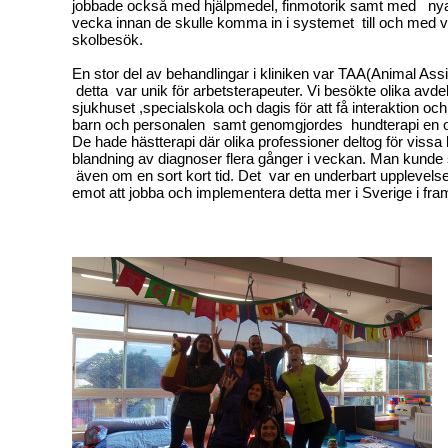
jobbade också med hjälpmedel, finmotorik samt med nya
vecka innan de skulle komma in i systemet till och med 
skolbesök.
En stor del av behandlingar i kliniken var TAA(Animal As
detta var unik för arbetsterapeuter. Vi besökte olika avde
sjukhuset ,specialskola och dagis för att få interaktion o
barn och personalen samt genomgjordes hundterapi en oc
De hade hästterapi där olika professioner deltog för viss
blandning av diagnoser flera gånger i veckan. Man kunde
även om en sort kort tid. Det var en underbart upplevels
emot att jobba och implementera detta mer i Sverige i fra