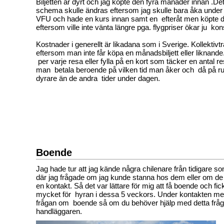
Biljetten är dyrt och jag köpte den fyra månader innan .Det 
schema skulle ändras eftersom jag skulle bara åka unde
VFU och hade en kurs innan samt en efteråt men köpte
eftersom ville inte vänta längre pga. flygpriser ökar ju ko
Kostnader i generellt är likadana som i Sverige. Kollektivtra
eftersom man inte får köpa en månadsbiljett eller liknande
per varje resa eller fylla på en kort som täcker en antal re
man betala beroende på vilken tid man åker och då på ru
dyrare än de andra tider under dagen.
Boende
Jag hade tur att jag kände några chilenare från tidigare s
där jag frågade om jag kunde stanna hos dem eller om de 
en kontakt. Så det var lättare för mig att få boende och fick
mycket för hyran i dessa 5 veckors. Under kontakten me
frågan om boende så om du behöver hjälp med detta fråga 
handläggaren.