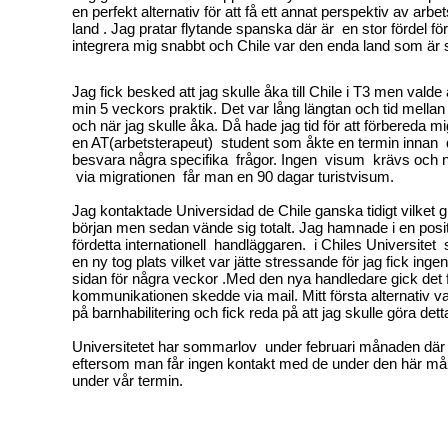
en perfekt alternativ för att få ett annat perspektiv av arbet
land . Jag pratar flytande spanska där är en stor fördel fö
integrera mig snabbt och Chile var den enda land som är
Jag fick besked att jag skulle åka till Chile i T3 men valde
min 5 veckors praktik. Det var lång längtan och tid mellan 
och när jag skulle åka. Då hade jag tid för att förbereda 
en AT(arbetsterapeut) student som åkte en termin innan dä
besvara några specifika frågor. Ingen visum krävs och
via migrationen får man en 90 dagar turistvisum.
Jag kontaktade Universidad de Chile ganska tidigt vilket gi
början men sedan vände sig totalt. Jag hamnade i en posi
fördetta internationell handläggaren. i Chiles Universitet 
en ny tog plats vilket var jätte stressande för jag fick inge
sidan för några veckor .Med den nya handledare gick det 
kommunikationen skedde via mail. Mitt första alternativ var
på barnhabilitering och fick reda på att jag skulle göra det
Universitetet har sommarlov under februari månaden där d
eftersom man får ingen kontakt med de under den här m
under vår termin.