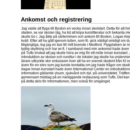
Ankomst och registrering
Jag valde att flyga till Boston en vecka innan skolstart. Detta för att hin
staden, se var skolan låg, ha tid att köpa kurslitteratur och bekanta 
skulle bo i. Jag åkte på vårterminen och ankom till Boston, Logan Airpo
kväll. Efter att ha gått igenom tullen, som fö. gick väldigt smidigt om 
tillgängliga, tog jag en taxi till mitt boende i Medford. Flygplatsen är
tydlig skyltning och har wi-fi. I samband med min ankomst hade även
på Tufts önskat att jag skulle höra av mig för ett möte innan kursstart.
introduktion av skolan och rundtur i de lokaler jag skulle ha undervi
lärare uttryckte stor entusiasm över att ha en svensk student från KI 
även för en elev som jag kunde kontakta om jag hade frågor om studier
dagar innan kursstart hade även International Center en introduktionst
information gällande visum, sjukvård och dyl. på universitetet. Träff
gemensam middag på en närliggande restaurang som Tufts. Det kan var
på detta dels för informationen, men också för umgänget.