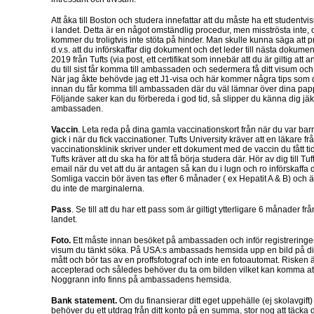
Att åka till Boston och studera innefattar att du måste ha ett studentvi
i landet. Detta är en något omständlig procedur, men misströsta inte,
kommer du troligtvis inte stöta på hinder. Man skulle kunna säga att 
d.v.s. att du införskaffar dig dokument och det leder till nästa dokumen
2019 från Tufts (via post, ett certifikat som innebär att du är giltig att 
du till sist får komma till ambassaden och sedermera få ditt visum och 
När jag åkte behövde jag ett J1-visa och här kommer några tips som 
innan du får komma till ambassaden där du väl lämnar över dina pap
Följande saker kan du förbereda i god tid, så slipper du känna dig jä
ambassaden.
Vaccin
. Leta reda på dina gamla vaccinationskort från när du var barn,
gick i när du fick vaccinationer. Tufts University kräver att en läkare f
vaccinationsklinik skriver under ett dokument med de vaccin du fått t
Tufts kräver att du ska ha för att få börja studera där. Hör av dig till T
email när du vet att du är antagen så kan du i lugn och ro införskaffa 
Somliga vaccin bör även tas efter 6 månader ( ex Hepatit A & B) och är
du inte de marginalerna.
Pass
. Se till att du har ett pass som är giltigt ytterligare 6 månader fr
landet.
Foto.
Ett måste innan besöket på ambassaden och inför registreringen
visum du tänkt söka. På USA:s ambassads hemsida upp en bild på di
mått och bör tas av en proffsfotograf och inte en fotoautomat. Risken är 
accepterad och således behöver du ta om bilden vilket kan komma att
Noggrann info finns på ambassadens hemsida.
Bank statement.
Om du finansierar ditt eget uppehälle (ej skolavgift)
behöver du ett utdrag från ditt konto på en summa, stor nog att täcka d