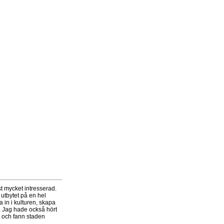
st mycket intresserad.
a utbytet på en hel
a in i kulturen, skapa
. Jag hade också hört
e och fann staden