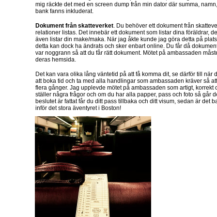
mig räckte det med en screen dump från min dator där summa, nam
bank fanns inkluderat.
Dokument från skatteverket
. Du behöver ett dokument från skatteve
relationer listas. Det innebär ett dokument som listar dina föräldrar, d
även listar din make/maka. När jag åkte kunde jag göra detta på plats
detta kan dock ha ändrats och sker enbart online. Du får då dokum
var noggrann så att du får rätt dokument. Mötet på ambassaden måst
deras hemsida.
Det kan vara olika lång väntetid på att få komma dit, se därför till när
att boka tid och ta med alla handlingar som ambassaden kräver så att
flera gånger. Jag upplevde mötet på ambassaden som artigt, korrekt o
ställer några frågor och om du har alla papper, pass och foto så går de
beslutet är fattat får du ditt pass tillbaka och ditt visum, sedan är det b
inför det stora äventyret i Boston!