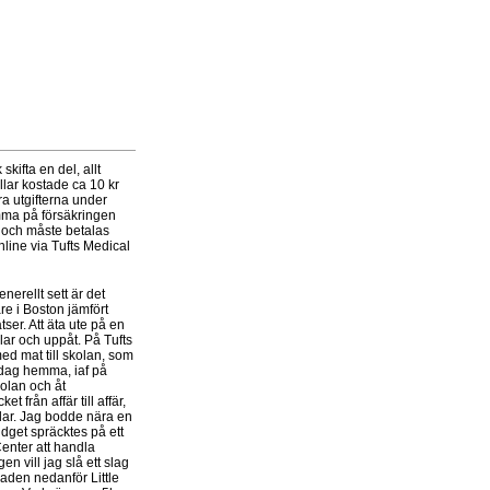
skifta en del, allt
llar kostade ca 10 kr
ora utgifterna under
mma på försäkringen
a och måste betalas
nline via Tufts Medical
nerellt sett är det
re i Boston jämfört
ser. Att äta ute på en
lar och uppåt. På Tufts
med mat till skolan, som
ddag hemma, iaf på
kolan och åt
från affär till affär,
lar. Jag bodde nära en
dget spräcktes på ett
Center att handla
n vill jag slå ett slag
aden nedanför Little