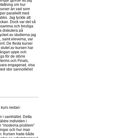
ingar gjorde att jag
pfattning om hur
r kurser än vad som
per parallellt med
abbs. Jag tyckte att
eckan. Dock var det så
lpsamma och trevliga
ga diskutera på
cket av studierna jag
 samt eleverna, var
t. De flesta kurser
 slutet av kursen har
a ångan uppe och
gs för de större
dterms och Finals,
tt vara engagerad, visa
ed stor sannolikhet
je kurs nedan:
 i samhället. Detta
äldre individen i
ch “moderna problem”
ningar och hur man
för. Kursen hade både