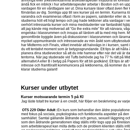
anhöriga eller yrkesverksamma arbetsterapeuter inbjudna till föreläsn
ändå fick en inblick i hur arbetsterapeuter arbetar i Boston och en up
vardagen för en vårdtagare ser ut. Dina kursare läser oftast även fle
förväntas av dig. Somliga upp till sex kurser på en termin. Kurserna lö
varandra och examineras oftast i form av papers, salstentor eller sk. l
studierna höll ett högt tempo och jag hade lektioner alla vardagar i v
oerhört intressanta kurser och mina medstudenter var fantastiskt hjä
att jag kände mig motiverad att ”Go the extra mile” för att närvara, vå
engelska i klassrummen och insupa all lärdom att ta med mig hem. My
genomförde byggde även på diskussioner i klassrummen och lärarna,
mycket uppmuntrande och intresserade av min åsikt som utbytesstuden
har Midterms och Finals, vilket innebär att halvvägs in i kursen, samt i
du ett tentativt moment som är betygssgrundande. Ett tips är att håll
planera dina studieveckor så att du inte hamnar efter när det väl är da
tentorna. När jag studerade vid Tufts behövde jag ha 77 % rätt på Mi
alternativt A eller B i betyg på Papers för att bli godkänd. Ett tips är a
intresse och framförallt kommunicera på lektionerna, då kommer du m
klarar studierna galant!
Kurser under utbytet
Kurser motsvarande termin 5 på KI
Jag läste totalt tre kurser á en credit, här följer en beskrivning av var
OTS 229 Older Adult :
En kurs som behandlar den äldre populationen
med fokus på sociala, psykologiska och funktionella aspekter på den 
samhället. Samtal gällande åldrande och genus, sexuell läggning o
som den åldrande generationen idag ställs inför togs upp på föreläs
som arbetsterapeut kan möta detta och de problem klienten ställs in