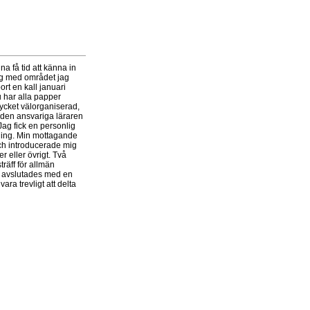
na få tid att känna in
mig med området jag
rt en kall januari
du har alla papper
 mycket välorganiserad,
 den ansvariga läraren
 Jag fick en personlig
sning. Min mottagande
och introducerade mig
 eller övrigt. Två
räff för allmän
en avslutades med en
a trevligt att delta