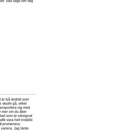
tyver. Vad sägs om 5kg
är två distrikt som
 skulle gå, vilket
transportera sig med
tar mer om du åker
tad som är välsignat
ik vara helt inställd.
tt promenera.
variera. Jag lärde