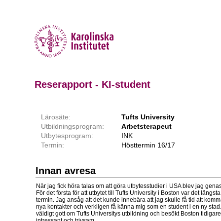
Reserapport - KI-student
Lärosäte:
Tufts University
Utbildningsprogram:
Arbetsterapeut
Utbytesprogram:
INK
Termin:
Hösttermin 16/17
Innan avresa
När jag fick höra talas om att göra utbytesstudier i USA blev jag gena
För det första för att utbytet till Tufts University i Boston var det längst
termin. Jag ansåg att det kunde innebära att jag skulle få tid att komm
nya kontakter och verkligen få känna mig som en student i en ny stad
väldigt gott om Tufts Universitys utbildning och besökt Boston tidigar
intressant och trivsam.