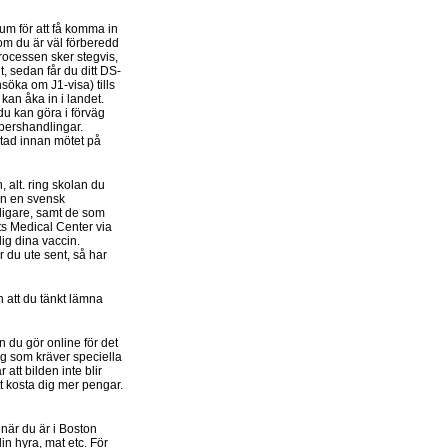
sum för att få komma in
 om du är väl förberedd
processen sker stegvis,
t, sedan får du ditt DS-
ansöka om J1-visa) tills
kan åka in i landet.
du kan göra i förväg
pershandlingar.
ktad innan mötet på
 alt. ring skolan du
rån en svensk
idigare, samt de som
ufts Medical Center via
dig dina vaccin.
 du ute sent, så har
ån att du tänkt lämna
 du gör online för det
g som kräver speciella
att bilden inte blir
 kosta dig mer pengar.
 när du är i Boston
in hyra, mat etc. För