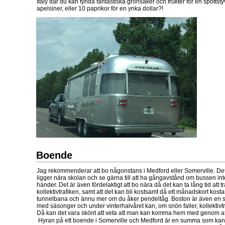
Italy där du kan fynda fantastiska grönsaker och frukter för en spotts
apelsiner, eller 10 paprikor för en ynka dollar?!
Boende
Jag rekommenderar att bo någonstans i Medford eller Somerville. Det 
ligger nära skolan och se gärna till att ha gångavstånd om bussen inte
händer. Det är även fördelaktigt att bo nära då det kan ta lång tid att 
kollektivtrafiken, samt att det kan bli kostsamt då ett månadskort kos
tunnelbana och ännu mer om du åker pendeltåg. Boston är även en s
med säsonger och under vinterhalvåret kan, om snön faller, kollektivtraf
Då kan det vara skönt att veta att man kan komma hem med genom a
Hyran på ett boende i Somerville och Medford är en summa som kan 