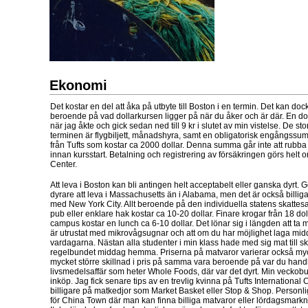
Ekonomi
Det kostar en del att åka på utbyte till Boston i en termin. Det kan dock 
beroende på vad dollarkursen ligger på när du åker och är där. En do
när jag åkte och gick sedan ned till 9 kr i slutet av min vistelse. De st
terminen är flygbiljett, månadshyra, samt en obligatorisk engångssu
från Tufts som kostar ca 2000 dollar. Denna summa går inte att rubb
innan kursstart. Betalning och registrering av försäkringen görs helt o
Center.
Att leva i Boston kan bli antingen helt acceptabelt eller ganska dyrt. Ge
dyrare att leva i Massachusetts än i Alabama, men det är också billiga
med New York City. Allt beroende på den individuella statens skattesat
pub eller enklare hak kostar ca 10-20 dollar. Finare krogar från 18 dol
campus kostar en lunch ca 6-10 dollar. Det lönar sig i längden att ta 
är utrustat med mikrovågsugnar och att om du har möjlighet laga mi
vardagarna. Nästan alla studenter i min klass hade med sig mat till s
regelbundet middag hemma. Priserna på matvaror varierar också mycket 
mycket större skillnad i pris på samma vara beroende på var du hand
livsmedelsaffär som heter Whole Foods, där var det dyrt. Min veckobu
inköp. Jag fick senare tips av en trevlig kvinna på Tufts International 
billigare på matkedjor som Market Basket eller Stop & Shop. Personlige
för China Town där man kan finna billiga matvaror eller lördagsmarkn