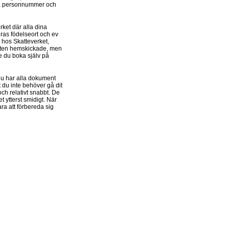
n, personnummer och
rket där alla dina
eras födelseort och ev
 hos Skatteverket,
enten hemskickade, men
e du boka själv på
 du har alla dokument
 du inte behöver gå dit
ch relativt snabbt. De
t ytterst smidigt. När
ara att förbereda sig