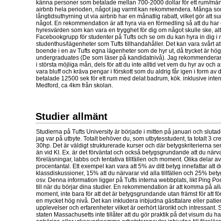
känna personer som betalade mellan 700-2000 dollar för ett rum/mån
airbnb hela perioden, något jag varmt kan rekommendera. Många so
långtidsuthyrning ut via airbnb har en månatlig rabatt, vilket gör at
något. En rekommendation är att hyra via en förmedling så att du har 
hyresvärden som kan vara en trygghet för dig om något skulle ske, alte
Facebookgrupp för studenter på Tufts och se om du kan hyra in dig i 
studenthus/lägenheter som Tufts tillhandahåller. Det kan vara svårt att 
boende i en av Tufts egna lägenheter som de hyr ut, då trycket är högt
undergraduates (De som läser på kandidatnivå). Jag rekommenderar a
i största möjliga mån, dels för att du inte alltid vet vem du hyr av och
vara bluff och kräva pengar i förskott som du aldrig får igen i form av 
betalade 12500 sek för ett rum med delat badrum, kök. inklusive inter
Medford, ca 4km från skolan.
Studier allmänt
Studierna på Tufts University är började i mitten på januari och slutad
jag var på utbyte. Totalt behöver du, som utbytesstudent, ta totalt 3 cr
30hp. Det är väldigt strukturerade kurser och där betygskriterierna s
än vid KI. Ex. är det förväntat och också betygsgrundande att du närv
föreläsningar, labbs och tentativa tillfällen och moment. Olika delar av
procentantal. Ett exempel kan vara att 5% av ditt betyg innefattar att du
klassdiskussioner, 15% att du närvarar vid alla tillfällen och 25% bet
osv. Denna information ligger på Tufts interna webbplats, likt Ping P
till när du börjar dina studier. En rekommendation är att komma på a
moment, inte bara för att det är betygsgrundande utan främst för att f
en mycket hög nivå. Det kan inkludera inbjudna gästtalare eller pati
upplevelser och erfarenheter vilket är oerhört lärorikt och intressant. S
staten Massachusetts inte tillåter att du gör praktik på det visum du har