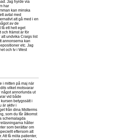
ad. Jag hyrde via
m har
t summan kan minska
ett avtal med
rnativt att gå med i en
något av de
få ett helt eget
 och främst är för
tt undvika Craigs list
 att annonserna kan
depositioner etc. Jag
net och tv i West
e i mitten på maj när
edits vilket motsvarar
er något annorlunda ut
arar vid både
 kursen betygssätt i
 är aktiv i
yget från dina Midterms
ong, som du får åtkomst
lla schemalagda
öreläsningarna håller
enter som berättar om
peciellt eftersom att
. Att få möta patienter,