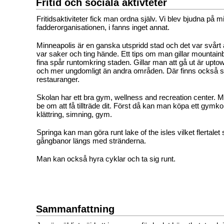
Fritid och sociala aktivteter
Fritidsaktiviteter fick man ordna själv. Vi blev bjudna på
fadderorganisationen, i fanns inget annat.
Minneapolis är en ganska utspridd stad och det var svårt a
var saker och ting hände. Ett tips om man gillar mountainbi
fina spår runtomkring staden. Gillar man att gå ut är upto
och mer ungdomligt än andra områden. Där finns också 
restauranger.
Skolan har ett bra gym, wellness and recreation center. 
be om att få tillträde dit. Först då kan man köpa ett gymkor
klättring, simning, gym.
Springa kan man göra runt lake of the isles vilket flertalet
gångbanor längs med stränderna.
Man kan också hyra cyklar och ta sig runt.
Sammanfattning