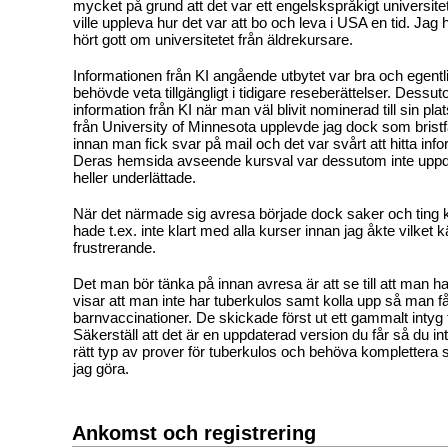
mycket på grund att det var ett engelskspråkigt universitet
ville uppleva hur det var att bo och leva i USA en tid. Ja
hört gott om universitetet från äldrekursare.
Informationen från KI angående utbytet var bra och egentl
behövde veta tillgängligt i tidigare reseberättelser. Dessu
information från KI när man väl blivit nominerad till sin pla
från University of Minnesota upplevde jag dock som bristfäl
innan man fick svar på mail och det var svårt att hitta info
Deras hemsida avseende kursval var dessutom inte uppdat
heller underlättade.
När det närmade sig avresa började dock saker och ting 
hade t.ex. inte klart med alla kurser innan jag åkte vilket k
frustrerande.
Det man bör tänka på innan avresa är att se till att man ha
visar att man inte har tuberkulos samt kolla upp så man fåt
barnvaccinationer. De skickade först ut ett gammalt intyg f
Säkerställ att det är en uppdaterad version du får så du in
rätt typ av prover för tuberkulos och behöva komplettera
jag göra.
Ankomst och registrering