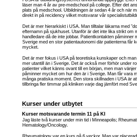
läser man 4 år av pre-medschool på college. Efter det 
plats på medschool. Utbildningen är sedan 4 år och när 
direkt in på recidency vilket motsvarar vår specialistutbild
Det är mer hierarkiskt i USA. Man tilltalar läkarna med "d
efternamn på sjukhuset. Utanför är det inte lika strikt om 
handledare då de inte jobbar. Patientkontakten påminner
Sverige med en stor patientautonomi där patienterna får ko
mycket.
Det är mer fokus i USA på teoretiska kunskaper och man
mer utantill än i Sverige. Det är också mer förhör under r
patienter vilket känns ovant till en början, men man vänjer
påminner mycket om hur den är i Sverige. Man får vara
många pratiska moment. Den stora skillnaden i USA är at
tillbringa fler timmar på kliniken varje dag jämfört med Sve
Kurser under utbytet
Kurser motsvarande termin 11 på KI
Jag läste två kurser under min tid i Minneapolis; Rheuma
Hematology/Oncology.
Rheumatology var en kurs på 6 veckor. Man var placerad