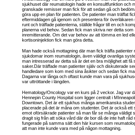
sjukhuset där reumatologin hade en konsultfunktion och 
granskade remisser man fick för att sedan gå och bedöm
göra upp en plan för patienten. De patienter man träffat f
eftermiddagen gå igenom och presentera för överläkaren
runt och träffade patienterna, ställde frågor till en och ko
planerna vid behov. Sedan fick man skriva ner detta som et
inremitterande. Om det var behov av att tömma en led ell
kortisoninjektion fick man göra detta.
Man hade också mottagning där man fick träffa patienter 
sjukdomar inom reumatologin, även väldigt ovanliga sys
man intresserad av detta så är det en bra möjlighet att få
saker.Där träffade man patienter själv och diskuterade s
handledare som kom med sina åsikter och sedan fick m
Dagarna var långa och oftast kunde man vara på sjukhuse
var uttröttande i längden.
Hematology/Oncology var en kurs på 2 veckor. Jag var d
Hennepin County Hospital som ligger centralt i MInneapolis
Downtown. Det är ett sjukhus många amerikanska studente
placerade på det är måna om studenter. Det är också ett
emot oförsäkrade patienter så man får se många väldigt 
dragit sig från att söka vård där de bor då de inte haft råd
fungerade på samma sätt den här kursen som reumatolog
att man inte kunde vara med på någon mottagning.