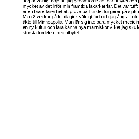
Jag är väldigt nöjd att jag genomförde det här utbytet och j
mycket av det inför min framtida läkarkarriär. Det var tuff
är en bra erfarenhet att prova på hur det fungerar på sju
Men 8 veckor på klinik gick väldigt fort och jag ångrar int
åkte till Minneapolis. Man lär sig inte bara mycket medici
en ny kultur och lära känna nya människor vilket jag skul
största fördelen med utbytet.