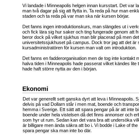
Vi landade i Minneapolis helgen innan kursstart. Det var 
man två dagar på sig att flytta in. Ta reda på hur man enklas
staden och ta reda på var man ska när kursen börjar.
Det fanns ingen introduktionskurs, man slängdes ut i ver
och fick lära sig hur saker och ting fungerade genom att f
beror dock på vilket sjukhus man blir placerad på men dett
universitetssjukhuset på campus. Dock tror jag att det är 
kursadministratören för kursen man valt om introduktion.
Det fanns en fadderorganisation men de tog inte kontakt 
halva tiden i Minneapolis hade passerat vilket kändes lite 
hade haft större nytta av den i början.
Ekonomi
Det var generellt sett ganska dyrt att leva i Minneapolis. S
delvis på vad Dollarn står i men mat, boende och transpor
hemma i Sverige. Ett sätt att spara pengar på är att inte b
boende under hela vistelsen då det finns annonser och e
som hyr ut rum. Sedan kan det vara bra att undersöka v
är billigare men ända säkra att bo i. Vi bodde i Lake of the
spara pengar ska man inte bo där.