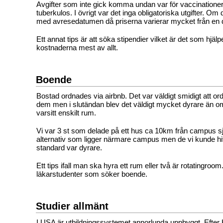
Avgifter som inte gick komma undan var för vaccinationer 
tuberkulos. I övrigt var det inga obligatoriska utgifter. Om d
med avresedatumen då priserna varierar mycket från en da
Ett annat tips är att söka stipendier vilket är det som hjälper
kostnaderna mest av allt.
Boende
Bostad ordnades via airbnb. Det var väldigt smidigt att o
dem men i slutändan blev det väldigt mycket dyrare än 
varsitt enskilt rum.
Vi var 3 st som delade på ett hus ca 10km från campus sj
alternativ som ligger närmare campus men de vi kunde hit
standard var dyrare.
Ett tips ifall man ska hyra ett rum eller två är rotatingroom
läkarstudenter som söker boende.
Studier allmänt
I USA är utbildningssystemet annorlunda uppbyggt. Efter