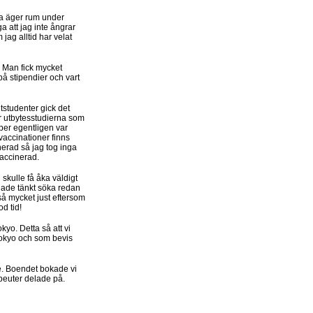
sa äger rum under
 att jag inte ångrar
jag alltid har velat
. Man fick mycket
å stipendier och vart
tstudenter gick det
r utbytesstudierna som
pper egentligen var
vaccinationer finns
erad så jag tog inga
 vaccinerad.
 skulle få åka väldigt
 hade tänkt söka redan
så mycket just eftersom
od tid!
okyo. Detta så att vi
 Tokyo och som bevis
nde. Boendet bokade vi
apeuter delade på.