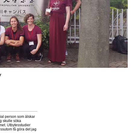
y
cial person som älskar
ag skulle söka
met. Utbytesstudier
essutom få göra det jag