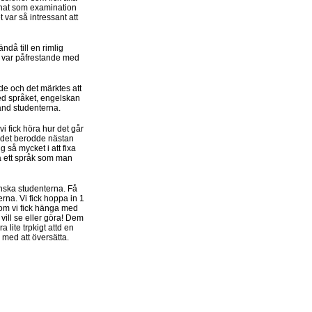
annat som examination
 var så intressant att
då till en rimlig
t var påfrestande med
de och det märktes att
 med språket, engelskan
and studenterna.
vi fick höra hur det går
h det berodde nästan
så mycket i att fixa
 på ett språk som man
nska studenterna. Få
erna. Vi fick hoppa in 1
e om vi fick hänga med
 vill se eller göra! Dem
 lite trpkigt attd en
ed att översätta.