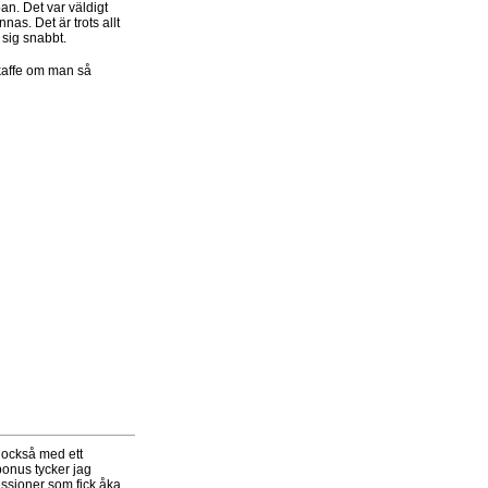
pan. Det var väldigt
nnas. Det är trots allt
sig snabbt.
 kaffe om man så
 också med ett
 bonus tycker jag
fessioner som fick åka