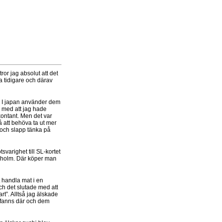
ror jag absolut att det
na tidigare och därav
. I japan använder dem
m med att jag hade
kontant. Men det var
å att behöva ta ut mer
 och slapp tänka på
svarighet till SL-kortet
ckholm. Där köper man
t handla mat i en
och det slutade med att
t”. Alltså jag älskade
t fanns där och dem