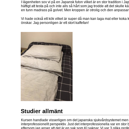
I lägenheten sov vi på en Japansk futon vilket är en stor tradition i Ja
häftigt att testa på och inte alls så hårt som jag trodde att det skulle kä
en tunn madrass på golvet. Men kroppen är otrolig och den anpassar 
Vi hade också ett kök vilket är super då man kan laga mat eller koka
önskar. Jag personligen är ett stort kaffefan!
Studier allmänt
Kursen handlade visserligen om det japanska sjukvårdsystemet men
interprofessionellt perspektiv. Just det interprofessionella var en stor
eftersom jag anser att det är en sak som KI saknar. Vi var 3 olika pro