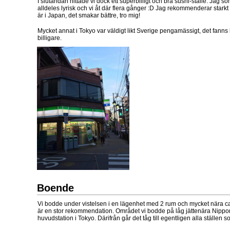
I slutändan hittade vi dock ett superbilligt och bra sushi-ställe. Jag s
alldeles lyrisk och vi åt där flera gånger :D Jag rekommenderar starkt
är i Japan, det smakar bättre, tro mig!
Mycket annat i Tokyo var väldigt likt Sverige pengamässigt, det fanns
billigare.
Boende
Vi bodde under vistelsen i en lägenhet med 2 rum och mycket nära ca
är en stor rekommendation. Området vi bodde på låg jättenära Nippori 
huvudstation i Tokyo. Därifrån går det tåg till egentligen alla ställen s