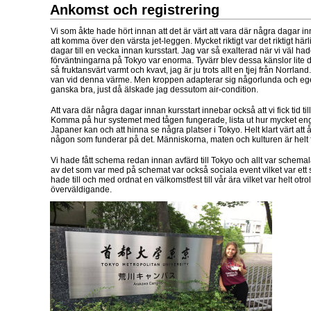
Ankomst och registrering
Vi som åkte hade hört innan att det är värt att vara där några dagar i
att komma över den värsta jet-leggen. Mycket riktigt var det riktigt här
dagar till en vecka innan kursstart. Jag var så exalterad när vi väl h
förväntningarna på Tokyo var enorma. Tyvärr blev dessa känslor lite 
så fruktansvärt varmt och kvavt, jag är ju trots allt en tjej från Norrland.
van vid denna värme. Men kroppen adapterar sig någorlunda och ege
ganska bra, just då älskade jag dessutom air-condition.
Att vara där några dagar innan kursstart innebar också att vi fick tid till a
Komma på hur systemet med tågen fungerade, lista ut hur mycket en
Japaner kan och att hinna se några platser i Tokyo. Helt klart värt att å
någon som funderar på det. Människorna, maten och kulturen är helt 
Vi hade fått schema redan innan avfärd till Tokyo och allt var schemal
av det som var med på schemat var också sociala event vilket var ett st
hade till och med ordnat en välkomstfest till vår ära vilket var helt otr
överväldigande.