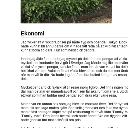
Ekonomi
Jag tycker att vi fick bra priser på både flyg och boende i Tokyo. Dock t
hade kunnat bli ännu bättre om vi hade fått reda på att vi blivit antag
kunnat boka tidigare. Hur som helst gick det bra.
Innan jag åkte funderade jag mycket på det hör med pengar att växla
mycket mer kontanter ön vi gör i Sverige. Jag kände mig lite obekvä
växlat så mycket pengar, kanske för att man inte är van vid att ha det 
helt klart värt det. Valutan för att växla blev bättre och du kommer änd
när man väl är där. Nu hade jag ändå en bra buffert i början av resan
detta.
Mycket pengar gick faktiskt åt till resor inom Tokyo. Det finns ingen mot
där man betalar en månadsavgitt och sen får åka runt om i hela Sto
ett kort som man laddar med pengar som dras efter varje resa.
Maten var en annan sak som jag blev lite chockad över. Det är dyrt at
matbutik och laga maten själv. Speciellt grönsaker och frukt var dyrt 
man oftast antingen köpte mat på restaurang eller vår kära ”Family-Mar
”Family-Mart”! Den fanns överallt och hade öppet 24h om dygnet. All
hade ganska bra mat också till bra pris.