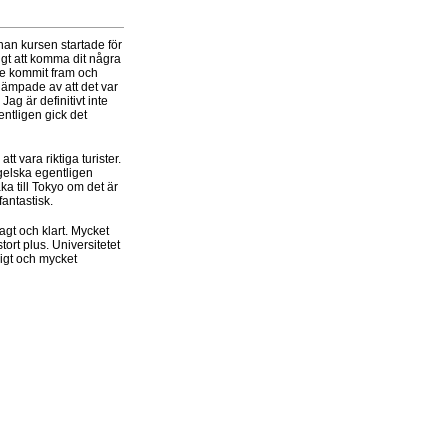
nnan kursen startade för
ligt att komma dit några
ade kommit fram och
dämpade av att det var
 Jag är definitivt inte
ntligen gick det
tt vara riktiga turister.
gelska egentligen
ka till Tokyo om det är
fantastisk.
agt och klart. Mycket
ort plus. Universitetet
oligt och mycket