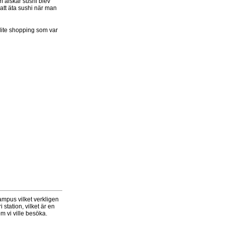
om älskar sushi blev
 att äta sushi när man
 lite shopping som var
mpus vilket verkligen
station, vilket är en
om vi ville besöka.