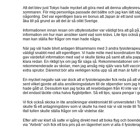
Att det blev just Tokyo hade mycket att göra med att denna utbytesre
sommaren. För mig personliga passade det bättre och jag kan lätt säga
någonting. Det var egentligen bara en bonus att Japan är ett land som 
åka till på grund av att det är så olikt Sverige.
Informationen innan resan om utbytesstudier var väldigt bra att gå på
information om hur man ansöker samt vad som krävs. Lite tips också p
man kan ställa fler frågor om man hade några.
När jag väl hade blivit antagen tillsammans med 3 andra fysioterapeu
väldigt snabbt med allt egentligen. Vi hade möte med koordinatorn fö
gav värdefull information med vad vi skulle tänka på samt att alla pa
klara redan. En riktigt lyx om jag får säga så. Rekommendationer om 
rekommenderade av skolan, men jag ansåg mig själv vara fullt vaccin
extra sprutor. Däremot bör alla verkligen kolla upp så att man är fullt
En mycket negativ sak var dock att vi fysioterapeuter fick reda på att vi
sent vilket gjorde att alla ansökningsdatum till de stipendier som jag
hade gått ut. Dessutom kan jag tycka att resebidagen från KI inte var 
det endast täckte cirka halva flygbiljetten. Så ett tips, spara pengar i g
Vi fick också skicka in lite ansökningar elektroniskt till universitetet i T
skulle få ett antagningsbrev som vi skulle ha med när vi väl reste till
ifall tullen skulle ställa frågor om vår vistelse där.
Efter allt var klart så satte vi igång direkt med att boka flyg och boe
via ”Airbnb” och fick ett bra pris på en lägenhet som vi alla 4 fysioter