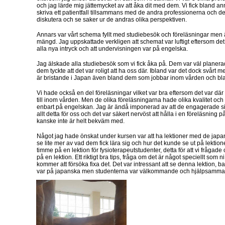
och jag lärde mig jättemycket av att åka dit med dem. Vi fick bland 
skriva ett patientfall tillsammans med de andra professionerna och det
diskutera och se saker ur de andras olika perspektiven.
Annars var vårt schema fyllt med studiebesök och föreläsningar men än
mängd. Jag uppskattade verkligen att schemat var luftigt eftersom de
alla nya intryck och att undervisningen var på engelska.
Jag älskade alla studiebesök som vi fick åka på. Dem var väl planera
dem tyckte att det var roligt att ha oss där. Ibland var det dock svårt
är bristande i Japan även bland dem som jobbar inom vården och bl
Vi hade också en del föreläsningar vilket var bra eftersom det var där 
till inom vården. Men de olika föreläsningarna hade olika kvalitet oc
enbart på engelskan. Jag är ändå imponerad av att de engagerade sig 
allt detta för oss och det var säkert nervöst att hålla i en föreläsning
kanske inte är helt bekväm med.
Något jag hade önskat under kursen var att ha lektioner med de japa
se lite mer av vad dem fick lära sig och hur det kunde se ut på lektion
timme på en lektion för fysioterapeutstudenter, detta för att vi frågad
på en lektion. Ett riktigt bra tips, fråga om det är något speciellt som ni
kommer att försöka fixa det. Det var intressant att se denna lektion, bara
var på japanska men studenterna var välkommande och hjälpsamma m