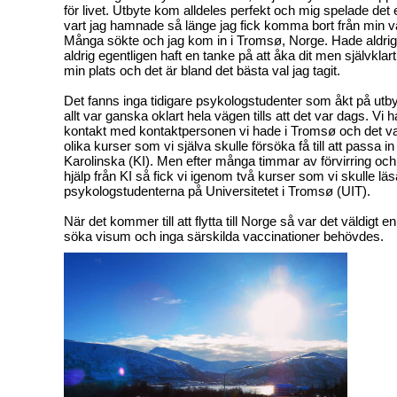
för livet. Utbyte kom alldeles perfekt och mig spelade det e
vart jag hamnade så länge jag fick komma bort från min v
Många sökte och jag kom in i Tromsø, Norge. Hade aldrig 
aldrig egentligen haft en tanke på att åka dit men självklart
min plats och det är bland det bästa val jag tagit.
Det fanns inga tidigare psykologstudenter som åkt på utby
allt var ganska oklart hela vägen tills att det var dags. Vi h
kontakt med kontaktpersonen vi hade i Tromsø och det va
olika kurser som vi själva skulle försöka få till att passa in
Karolinska (KI). Men efter många timmar av förvirring och
hjälp från KI så fick vi igenom två kurser som vi skulle l
psykologstudenterna på Universitetet i Tromsø (UIT).
När det kommer till att flytta till Norge så var det väldigt e
söka visum och inga särskilda vaccinationer behövdes.