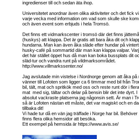
ingredienser till och sedan äta ihop.
Universitetet anordnar även olika aktiviteter och det fick 
varje vecka med information om vad som skulle ske ko
och även event som erbjuds i hela Tromsö.
Det finns ett vidmarkscenter i tromsö där det finns jätte
(huskys) att klappa. Det är gratis att bara åka dit och kla
hundarna. Man kan även åka släde efter hundar på vintert
husky-café på sommartid där man kan klappa valpar. Varj
det här stället öppet hus då man kan boka bussplats dit oc
släd-tur och vandra runt på vildmarksområdet.
http://www.villmarkssenter.no/
Jag avslutade min vistelse i Nordnorge genom att åka på
vänner till Lofoten som ligger ca 6 timmar med bil från Tr
bil, tält, mat och spritkök med oss och reste runt dör i fle
mat med sig, tältar och delar på bensin blir det inte dyrt. I
absolut vackraste platserna jag någonsin sett. Är man i T
så är Lofoten nästan ett måste, det var magiskt och en d
tillbaka dit!
Vi hade tur då en vän jag träffade i Norge har bil. Behöver
finns flera olika hemsidor att besöka.
Ett exempel på hemsida är https://www.avis.se/