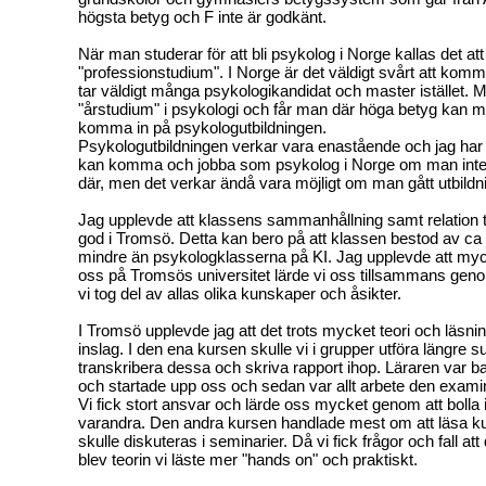
högsta betyg och F inte är godkänt.
När man studerar för att bli psykolog i Norge kallas det at
"professionstudium". I Norge är det väldigt svårt att komm
tar väldigt många psykologikandidat och master istället. 
"årstudium" i psykologi och får man där höga betyg kan 
komma in på psykologutbildningen.
Psykologutbildningen verkar vara enastående och jag har 
kan komma och jobba som psykolog i Norge om man inte g
där, men det verkar ändå vara möjligt om man gått utbildn
Jag upplevde att klassens sammanhållning samt relation til
god i Tromsö. Detta kan bero på att klassen bestod av ca 5
mindre än psykologklasserna på KI. Jag upplevde att myc
oss på Tromsös universitet lärde vi oss tillsammans gen
vi tog del av allas olika kunskaper och åsikter.
I Tromsö upplevde jag att det trots mycket teori och läsni
inslag. I den ena kursen skulle vi i grupper utföra längre su
transkribera dessa och skriva rapport ihop. Läraren var 
och startade upp oss och sedan var allt arbete den exami
Vi fick stort ansvar och lärde oss mycket genom att bolla
varandra. Den andra kursen handlade mest om att läsa ku
skulle diskuteras i seminarier. Då vi fick frågor och fall att
blev teorin vi läste mer "hands on" och praktiskt.