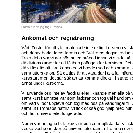
Första bilden jag tog i Tromsö
Ankomst och registrering
Vårt fönster för utbytet matchade inte riktigt kurserna vi s
och därav hade deras termin och "välkomstdagar" redan va
Trots detta var vi där nästan en månad innan vi skulle sät
då distanskurser för att få ihop poängen för terminen. Dett
då vi fick tid att lära känna de vi bodde med och komma i 
samt utforska ön. Så ett tips är att vara där i alla fall någr
kursstart men det går såklart att komma direkt till starten o
annat under kurserna.
Vi använde oss inte av faddrar eller liknande men alla på
samt kurskamrater var som faddrar och tog väl hand om 
om vad vi bör uppleva och tog med oss på vandringar till 
samt ut i Tromsös nattliv. Vi fick också god hjälp med hu
och hur universitetet fungerade.
När vi var antagna fick blev vi med i en mejllista där vi fick
vecka vad som sker på universitetet samt i Tromsö i övri