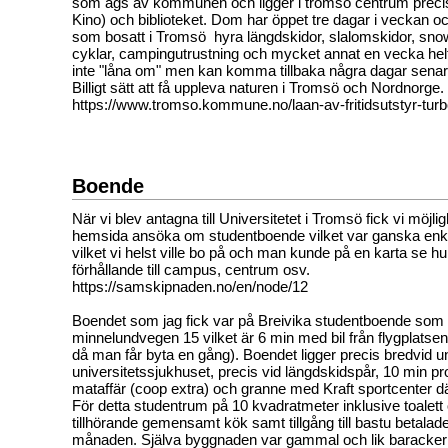
som ägs av kommunen och ligger i tromsö centrum precis
Kino) och biblioteket. Dom har öppet tre dagar i veckan 
som bosatt i Tromsö hyra längdskidor, slalomskidor, sno
cyklar, campingutrustning och mycket annat en vecka hel
inte "låna om" men kan komma tillbaka några dagar senar
Billigt sätt att få uppleva naturen i Tromsö och Nordnorge.
https://www.tromso.kommune.no/laan-av-fritidsutstyr-tur
Boende
När vi blev antagna till Universitetet i Tromsö fick vi möjlig
hemsida ansöka om studentboende vilket var ganska enkel
vilket vi helst ville bo på och man kunde på en karta se hur 
förhållande till campus, centrum osv.
https://samskipnaden.no/en/node/12
Boendet som jag fick var på Breivika studentboende som 
minnelundvegen 15 vilket är 6 min med bil från flygplats
då man får byta en gång). Boendet ligger precis bredvid u
universitetssjukhuset, precis vid längdskidspår, 10 min p
mataffär (coop extra) och granne med Kraft sportcenter d
För detta studentrum på 10 kvadratmeter inklusive toalet
tillhörande gemensamt kök samt tillgång till bastu betalade
månaden. Själva byggnaden var gammal och lik baracker