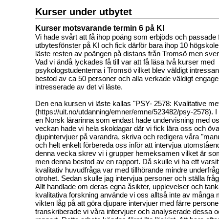
Kurser under utbytet
Kurser motsvarande termin 6 på KI
Vi hade svårt att få ihop poäng som erbjöds och passade f
utbytesfönster på KI och fick därför bara ihop 10 högsko
läste resten av poängen på distans från Tromsö men sve
Vad vi ändå lyckades få till var att få läsa två kurser med
psykologstudenterna i Tromsö vilket blev väldigt intressa
bestod av ca 50 personer och alla verkade väldigt engag
intresserade av det vi läste.
Den ena kursen vi läste kallas "PSY- 2578: Kvalitative me
(https://uit.no/utdanning/emner/emne/523482/psy-2578). I
en Norsk lärarinna som endast hade undervisning med o
veckan hade vi hela skoldagar där vi fick lära oss och öva
djupintervjuer på varandra, skriva och redigera våra "manus
och helt enkelt förbereda oss inför att intervjua utomståen
denna vecka skrev vi i grupper hemeksamen vilket är s
men denna bestod av en rapport. Då skulle vi ha ett varsi
kvalitativ huvudfråga var med tillhörande mindre underfråg
otrohet. Sedan skulle jag intervjua personer och ställa fråg
Allt handlade om deras egna åsikter, upplevelser och tank
kvalitativa forskning använde vi oss alltså inte av många
vikten låg på att göra djupare intervjuer med färre person
transkriberade vi våra intervjuer och analyserade dessa 