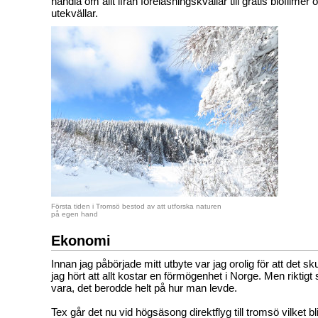
handla om allt ifrån föreläsningskvällar till gratis biofilmer
utekvällar.
Första tiden i Tromsö bestod av att utforska naturen
på egen hand
Ekonomi
Innan jag påbörjade mitt utbyte var jag orolig för att det skul
jag hört att allt kostar en förmögenhet i Norge. Men riktigt
vara, det berodde helt på hur man levde.
Tex går det nu vid högsäsong direktflyg till tromsö vilket bl