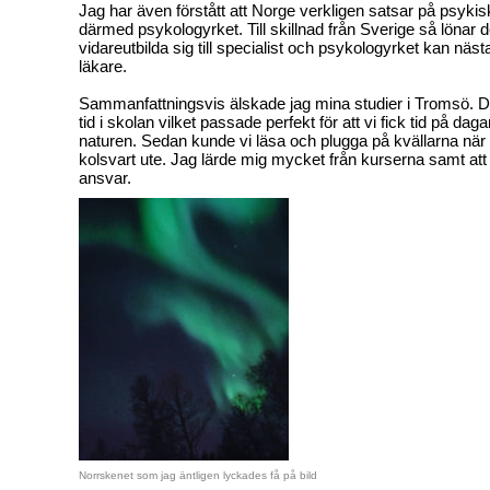
Jag har även förstått att Norge verkligen satsar på psyki
därmed psykologyrket. Till skillnad från Sverige så lönar d
vidareutbilda sig till specialist och psykologyrket kan näs
läkare.
Sammanfattningsvis älskade jag mina studier i Tromsö. D
tid i skolan vilket passade perfekt för att vi fick tid på da
naturen. Sedan kunde vi läsa och plugga på kvällarna när
kolsvart ute. Jag lärde mig mycket från kurserna samt att 
ansvar.
Norrskenet som jag äntligen lyckades få på bild