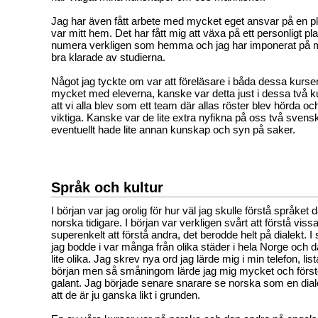
Jag har även fått arbete med mycket eget ansvar på en pl
var mitt hem. Det har fått mig att växa på ett personligt 
numera verkligen som hemma och jag har imponerat på m
bra klarade av studierna.
Något jag tyckte om var att föreläsare i båda dessa kurse
mycket med eleverna, kanske var detta just i dessa två ku
att vi alla blev som ett team där allas röster blev hörda och
viktiga. Kanske var de lite extra nyfikna på oss två sven
eventuellt hade lite annan kunskap och syn på saker.
Språk och kultur
I början var jag orolig för hur väl jag skulle förstå språket d
norska tidigare. I början var verkligen svårt att förstå vi
superenkelt att förstå andra, det berodde helt på dialekt. I
jag bodde i var många från olika städer i hela Norge och d
lite olika. Jag skrev nya ord jag lärde mig i min telefon, list
början men så småningom lärde jag mig mycket och förs
galant. Jag började senare snarare se norska som en dial
att de är ju ganska likt i grunden.