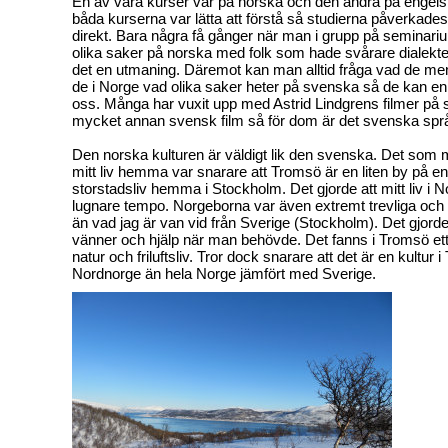
En av våra kurser var på norska och den andra på engels
båda kurserna var lätta att förstå så studierna påverkades
direkt. Bara några få gånger när man i grupp på seminariu
olika saker på norska med folk som hade svårare dialekt
det en utmaning. Däremot kan man alltid fråga vad de men
de i Norge vad olika saker heter på svenska så de kan enke
oss. Många har vuxit upp med Astrid Lindgrens filmer på 
mycket annan svensk film så för dom är det svenska språ
Den norska kulturen är väldigt lik den svenska. Det som m
mitt liv hemma var snarare att Tromsö är en liten by på e
storstadsliv hemma i Stockholm. Det gjorde att mitt liv i No
lugnare tempo. Norgeborna var även extremt trevliga oc
än vad jag är van vid från Sverige (Stockholm). Det gjorde d
vänner och hjälp när man behövde. Det fanns i Tromsö ett 
natur och friluftsliv. Tror dock snarare att det är en kultur
Nordnorge än hela Norge jämfört med Sverige.