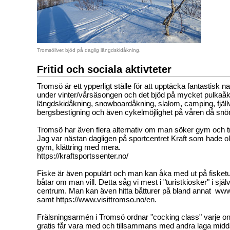
Tromsölivet bjöd på daglig längdskidåkning.
Fritid och sociala aktivteter
Tromsö är ett ypperligt ställe för att upptäcka fantastisk na
under vinter/vårsäsongen och det bjöd på mycket pulkaåk
längdskidåkning, snowboardåkning, slalom, camping, fjäll
bergsbestigning och även cykelmöjlighet på våren då snö
Tromsö har även flera alternativ om man söker gym och t
Jag var nästan dagligen på sportcentret Kraft som hade ol
gym, klättring med mera.
https://kraftsportssenter.no/
Fiske är även populärt och man kan åka med ut på fisket
båtar om man vill. Detta såg vi mest i "turistkiosker" i sj
centrum. Man kan även hitta båtturer på bland annat www.
samt https://www.visittromso.no/en.
Frälsningsarmén i Tromsö ordnar "cocking class" varje 
gratis får vara med och tillsammans med andra laga mi