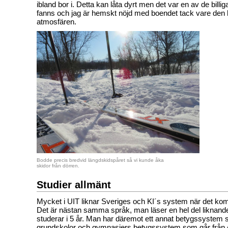
ibland bor i. Detta kan låta dyrt men det var en av de bil
fanns och jag är hemskt nöjd med boendet tack vare den 
atmosfären.
Bodde precis bredvid längdskidspåret så vi kunde åka
skidor från dörren.
Studier allmänt
Mycket i UIT liknar Sveriges och KI´s system när det komme
Det är nästan samma språk, man läser en hel del liknan
studerar i 5 år. Man har däremot ett annat betygssystem 
grundskolor och gymnasiers betygssystem som går från A t