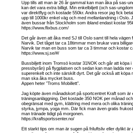
Upp tills att man är 26 år gammal kan man åka på sas-un
kan det vara extra billigt. Min enkelbiljett (och sas-ungdoms
var direktflyg och kostade 550kr. Andra resor jag fick bet
upp till 1000kr enkel väg och med mellanlandning i Oslo. Ju
även bussar från Stockholm som ibland endast kostar 95kr
https://www.flixbus.com/
Det går även att åka med SJ till Oslo samt till hela vägen f
Narvik. Det tåget tar ca 18timmar men brukar vara billigar
Narvik tar man en buss som tar ca 3 timmar och kostar c
https://www.sj.se/#/
Bussbiljett inom Tromsö kostar 31NOK och går att köpa i 
pressbyrån) på flygplatsen och sedan kan man ladda ner e
superenkelt och inte särskilt dyrt. Det går också att köp
man ska åka mycket buss.
Appen heter "Troms Mobillett".
Jag köpte även månadskort på sportcentret Kraft som är 
träningsanläggning. Det kostade 350 NOK per månad och 
obegränsat med gym, klättring med mera och olika träni
styrka, jympa, yoga mm. Där fick man även gratis frukos
man tränade tidigt på morgonen.
https://kraftsportssenter.no/
Ett starkt tips om man är sugen på friluftsliv eller dylikt är