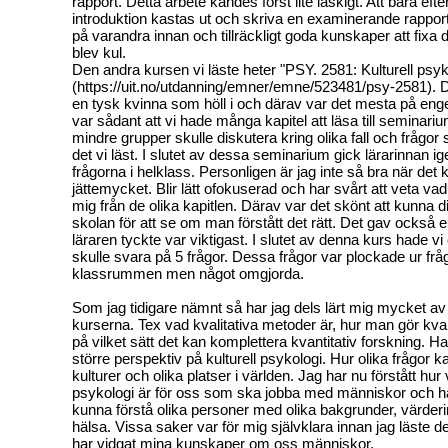
rapport. Detta arbete kändes först lite läskigt. Att bara ef
introduktion kastas ut och skriva en examinerande rapport
på varandra innan och tillräckligt goda kunskaper att fixa d
blev kul.
Den andra kursen vi läste heter "PSY. 2581: Kulturell psyk
(https://uit.no/utdanning/emner/emne/523481/psy-2581). 
en tysk kvinna som höll i och därav var det mesta på eng
var sådant att vi hade många kapitel att läsa till seminarium
mindre grupper skulle diskutera kring olika fall och fråg
det vi läst. I slutet av dessa seminarium gick lärarinnan 
frågorna i helklass. Personligen är jag inte så bra när det k
jättemycket. Blir lätt ofokuserad och har svårt att veta va
mig från de olika kapitlen. Därav var det skönt att kunna d
skolan för att se om man förstått det rätt. Det gav också e
läraren tyckte var viktigast. I slutet av denna kurs hade vi
skulle svara på 5 frågor. Dessa frågor var plockade ur frågo
klassrummen men något omgjorda.
Som jag tidigare nämnt så har jag dels lärt mig mycket av i
kurserna. Tex vad kvalitativa metoder är, hur man gör kval
på vilket sätt det kan komplettera kvantitativ forskning. Har
större perspektiv på kulturell psykologi. Hur olika frågor kan
kulturer och olika platser i världen. Jag har nu förstått hur vi
psykologi är för oss som ska jobba med människor och häl
kunna förstå olika personer med olika bakgrunder, värder
hälsa. Vissa saker var för mig självklara innan jag läste 
har vidgat mina kunskaper om oss människor.