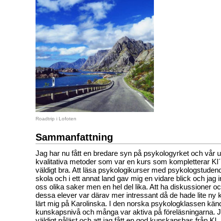
Roadtrip i Lofoten
Sammanfattning
Jag har nu fått en bredare syn på psykologyrket och vår ut
kvalitativa metoder som var en kurs som kompletterar KI´
väldigt bra. Att läsa psykologikurser med psykologstuden
skola och i ett annat land gav mig en vidare blick och jag i
oss olika saker men en hel del lika. Att ha diskussioner 
dessa elever var därav mer intressant då de hade lite ny
lärt mig på Karolinska. I den norska psykologklassen kän
kunskapsnivå och många var aktiva på föreläsningarna. 
väldigt påläst och att jag fått en god kunskapsbas från KI.