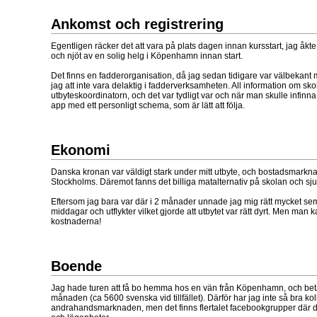
Ankomst och registrering
Egentligen räcker det att vara på plats dagen innan kursstart, jag åkte 
och njöt av en solig helg i Köpenhamn innan start.
Det finns en fadderorganisation, då jag sedan tidigare var välbeka
jag att inte vara delaktig i fadderverksamheten. All information om skol
utbyteskoordinatorn, och det var tydligt var och när man skulle infinn
app med ett personligt schema, som är lätt att följa.
Ekonomi
Danska kronan var väldigt stark under mitt utbyte, och bostadsmarknad
Stockholms. Däremot fanns det billiga matalternativ på skolan och s
Eftersom jag bara var där i 2 månader unnade jag mig rätt mycket se
middagar och utflykter vilket gjorde att utbytet var rätt dyrt. Men man 
kostnaderna!
Boende
Jag hade turen att få bo hemma hos en vän från Köpenhamn, och be
månaden (ca 5600 svenska vid tillfället). Därför har jag inte så bra kol
andrahandsmarknaden, men det finns flertalet facebookgrupper där 