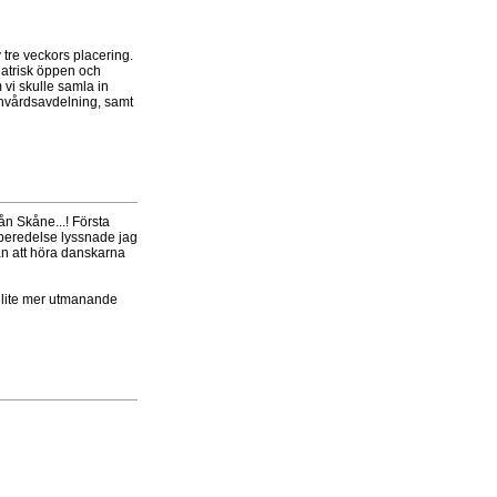
 tre veckors placering.
iatrisk öppen och
 vi skulle samla in
tenvårdsavdelning, samt
ån Skåne...! Första
rberedelse lyssnade jag
an att höra danskarna
r lite mer utmanande
!