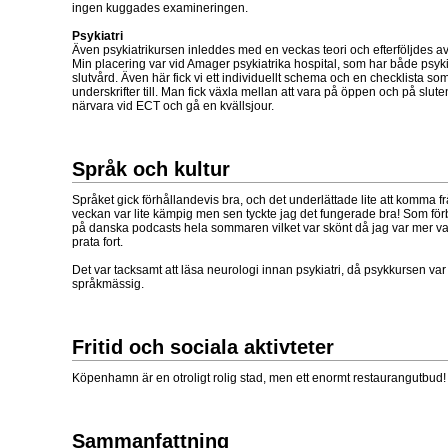
ingen kuggades examineringen.
Psykiatri
Även psykiatrikursen inleddes med en veckas teori och efterföljdes av
Min placering var vid Amager psykiatrika hospital, som har både psyk
slutvård. Även här fick vi ett individuellt schema och en checklista som
underskrifter till. Man fick växla mellan att vara på öppen och på slu
närvara vid ECT och gå en kvällsjour.
Språk och kultur
Språket gick förhållandevis bra, och det underlättade lite att komma fr
veckan var lite kämpig men sen tyckte jag det fungerade bra! Som fö
på danska podcasts hela sommaren vilket var skönt då jag var mer v
prata fort.
Det var tacksamt att läsa neurologi innan psykiatri, då psykkursen va
språkmässig.
Fritid och sociala aktivteter
Köpenhamn är en otroligt rolig stad, men ett enormt restaurangutbud
Sammanfattning