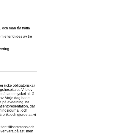
, och man får träffa
 efterföljdes av tre
cering.
er (icke obligatoriska)
gshospitalet. Vi blev
erlättade mycket att få
hov. Varje dag hade
da på avdelning, ha
tientpresentation, där
gningsjournal, och
orikt och gjorde att vi
patient tillsammans och
ver vara påläst, men