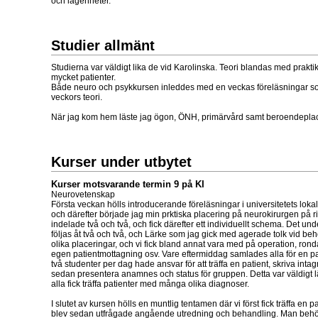
och lägenheter.
Studier allmänt
Studierna var väldigt lika de vid Karolinska. Teori blandas med praktik
mycket patienter.
Både neuro och psykkursen inleddes med en veckas föreläsningar som
veckors teori.
När jag kom hem läste jag ögon, ÖNH, primärvård samt beroendepla
Kurser under utbytet
Kurser motsvarande termin 9 på KI
Neurovetenskap
Första veckan hölls introducerande föreläsningar i universitetets lokal
och därefter började jag min prktiska placering på neurokirurgen på ri
indelade två och två, och fick därefter ett individuellt schema. Det und
följas åt två och två, och Lärke som jag gick med agerade tolk vid be
olika placeringar, och vi fick bland annat vara med på operation, ron
egen patientmottagning osv. Vare eftermiddag samlades alla för en pa
två studenter per dag hade ansvar för att träffa en patient, skriva inta
sedan presentera anamnes och status för gruppen. Detta var väldigt lär
alla fick träffa patienter med många olika diagnoser.
I slutet av kursen hölls en muntlig tentamen där vi först fick träffa en 
blev sedan utfrågade angående utredning och behandling. Man behö