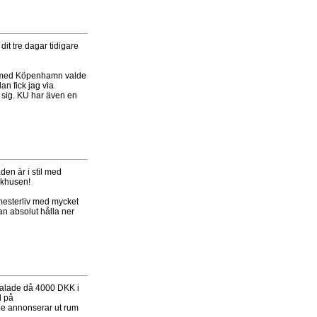
dit tre dagar tidigare
nt med Köpenhamn valde
an fick jag via
a sig. KU har även en
en är i stil med
jukhusen!
mesterliv med mycket
kan absolut hålla ner
talade då 4000 DKK i
l på
de annonserar ut rum