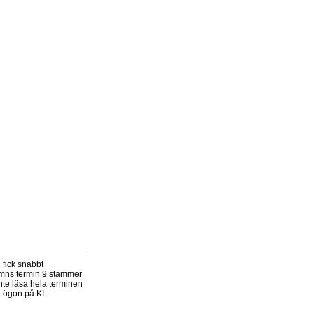
 fick snabbt
amns termin 9 stämmer
nte läsa hela terminen
h ögon på KI.