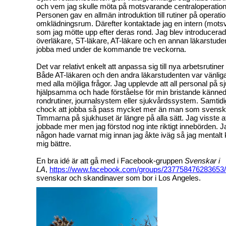
och vem jag skulle möta på motsvarande centraloperation
Personen gav en allmän introduktion till rutiner på operati
omklädningsrum. Därefter kontaktade jag en intern (mots
som jag mötte upp efter deras rond. Jag blev introducerad
överläkare, ST-läkare, AT-läkare och en annan läkarstude
jobba med under de kommande tre veckorna.
Det var relativt enkelt att anpassa sig till nya arbetsrutiner
Både AT-läkaren och den andra läkarstudenten var vänliga
med alla möjliga frågor. Jag upplevde att all personal på s
hjälpsamma och hade förståelse för min bristande känne
rondrutiner, journalsystem eller sjukvårdssystem. Samtidig
chock att jobba så pass mycket mer än man som svensk 
Timmarna på sjukhuset är längre på alla sätt. Jag visste 
jobbade mer men jag förstod nog inte riktigt innebörden. J
någon hade varnat mig innan jag åkte iväg så jag mentalt
mig bättre.
En bra idé är att gå med i Facebook-gruppen
Svenskar i
LA
,
https://www.facebook.com/groups/237758476283653/
svenskar och skandinaver som bor i Los Angeles.