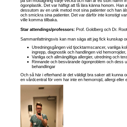
på sin mottagning varje vecka och han är ett stort namn i
ögonplastik. Det var häftigt att få lära känna honom. Han
dessutom av en unik metod mot sina patienter och han ä
och smickra sina patienter. Det var därför inte konstigt varf
ville komma tillbaka.
Star attendings/professors:
Prof. Goldberg och Dr. Ro
Sammanfattningsvis kan man säga att jag fick kunskap 
Utredningsgången vid tjocktarmscancer, vanliga kol
ingrepp, diagnostik och handlingen vid hemorrojder, f
Vanliga och allmängiltiga allergier, utredning och ter
Rinnande och besvärande ögonproblem och dess u
behandlingar
Och så här i efterhand är det väldigt bra saker att kunna 
en vårdcentral för vem har inte en hemorrojd, allergi eller e