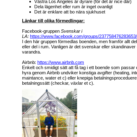
Västra Los Angeles är dyrare (för det är nice där)
Dela lägenhet eller rum är inget ovanligt
Det är enklare att bo nära sjukhuset
Länkar till olika förmedlingar:
Facebook-gruppen
Svenskar i
LA:
https://www.facebook.com/groups/237758476283653/
I den här gruppen förmedlas boenden, men framför allt del 
eller del i rum. Vanligen är det svenskar eller skandinaver s
varandra.
Airbnb:
https://www.airbnb.com
Enkelt och smidigt sätt att få tag i ett boende som passar
hyra genom Airbnb undviker konstiga avgifter (heating, inter
maintance, water et c) eller knepiga betalningsproceduerer
betalningssätt (checkar, växlar et c).