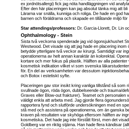
ex jordnötsallergi) fick jag nöta handläggningen vid anafy
Efter den här placeringen kan jag absolut tänka mig att bli 
Lärarna var snälla, kunniga och roliga. De hade en god 
barnen och föräldrarna och skapade en tillåtande miljö fö
Star attendings/professors:
Dr. Garcia-Llorett, Dr. Lin o
Ophthalmology - Stein
Sista två veckorna spenderade jag vid ögonsjukhushet S
Westwood. Det visade sig att jag hade en placering inom 
betydde ytterligare två veckor av kirurgi. Samtidigt var i
operationerna av helt annan karaktär än kolorektal. Opera
kortare och mer fokus på plastik. Hälften av alla patienter
kosmetisk indikation vilket vi som svenska läkarstudenter
för. En del av verksamheten var dessutom injektionsbehan
och Botox i estetiskt syfte.
Placeringen gav stor insikt kring vanliga tillstånd så som 
svullnade ögon, röda ögon, dubbelseende och trauma/defo
Graves eller Blow-out frakturer). Teamet och personalen v
väldigt enkla att arbeta med. Jag gjorde flera ögonunders
rapportera fynd och slutförde undersökningen med en spec
stå med och assistera på operationerna, om än ganska b
kraven på resultaten var skyhöga eftersom hälften av ing
kosmetiska. Det hade jag inte förstått först, men det visad
Goldberg var en riktig stjärna. Han hade flera kändisar (al