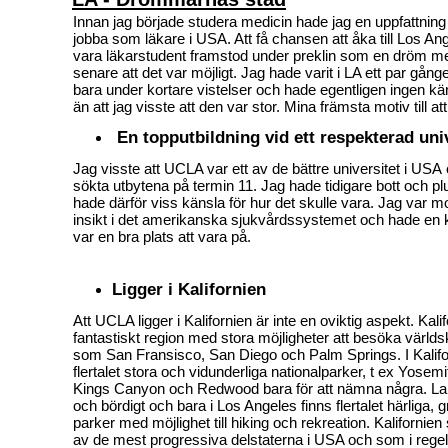
Innan jag började studera medicin hade jag en uppfattning
jobba som läkare i USA. Att få chansen att åka till Los An
vara läkarstudent framstod under preklin som en dröm me
senare att det var möjligt. Jag hade varit i LA ett par gång
bara under kortare vistelser och hade egentligen ingen kä
än att jag visste att den var stor. Mina främsta motiv till 
En topputbildning vid ett respekterad univ
Jag visste att UCLA var ett av de bättre universitet i USA
sökta utbytena på termin 11. Jag hade tidigare bott och p
hade därför viss känsla för hur det skulle vara. Jag var mo
insikt i det amerikanska sjukvårdssystemet och hade en 
var en bra plats att vara på.
Ligger i Kalifornien
Att UCLA ligger i Kalifornien är inte en oviktig aspekt. Kali
fantastiskt region med stora möjligheter att besöka värld
som San Fransisco, San Diego och Palm Springs. I Kalifo
flertalet stora och vidunderliga nationalparker, t ex Yosem
Kings Canyon och Redwood bara för att nämna några. La
och bördigt och bara i Los Angeles finns flertalet härliga, 
parker med möjlighet till hiking och rekreation. Kalifornien
av de mest progressiva delstaterna i USA och som i regel a