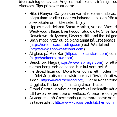
bilen och tog del av Los Angeles mat-, kultur-, tränings- och
eftersom. Tips på saker att göra:
Hike i Runyon Canyon kan varmt rekommenderas.
några timmar eller under en halvdag. Utsikten från t
spektakulär som klientelet. Enjoy!
Upplev stadsdelarna Santa Monica, Venice, West H
Westwood village, Brentwood, Studio city, Silverlak
Downtown, Hollywood, Beverly Hills and the list goe
Bra vintage hittar du på bland annat på Crossroads
(
https://crossroadstrading.com
) och Wasteland
(
http://www.shopwasteland.com
).
Ät glass på Milk Bar (
https://milkbarstore.com
) och
(
https://saltandstraw.com
)
Besök Six Flags (
https://www.sixflags.com
) för att
största berg- och dalbanor. Hur kul som helst!
the Broad hittar du i Downtown och är ett modernt
Inträdet är gratis men måste bokas i förväg för att 
sidan (
https://www.thebroad.org
). Här är konstverk
färgglada. Parkering finns längst ner i huset.
Grand Central Market är ett perfekt lunchställe när
Ett hav av extremt bra streetfood. Affordable och ge
Ät veganskt på Crossroads (ja, samma namn som
vintagestället).
http://www.crossroadskitchen.com