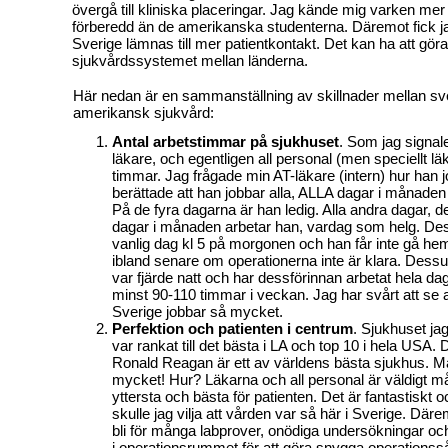
övergå till kliniska placeringar. Jag kände mig varken mer
förberedd än de amerikanska studenterna. Däremot fick jag
Sverige lämnas till mer patientkontakt. Det kan ha att gör
sjukvårdssystemet mellan länderna.
Här nedan är en
sammanställning av skillnader mellan s
amerikansk sjukvård:
Antal arbetstimmar på sjukhuset
.
Som jag signaler
läkare, och egentligen all personal (men speciellt l
timmar. Jag frågade min AT-läkare (intern) hur han
berättade att han jobbar alla, ALLA dagar i månaden
På de fyra dagarna är han ledig. Alla andra dagar, de
dagar i månaden arbetar han, vardag som helg. De
vanlig dag kl 5 på morgonen och han får inte gå hem
ibland senare om operationerna inte är klara. Dessu
var fjärde natt och har dessförinnan arbetat hela d
minst 90-110 timmar i veckan. Jag har svårt att se a
Sverige jobbar så mycket.
Perfektion och patienten i centrum
.
Sjukhuset jag
var rankat till det bästa i LA och top 10 i hela USA. 
Ronald Reagan är ett av världens bästa sjukhus. M
mycket! Hur? Läkarna och all personal är väldigt m
yttersta och bästa för patienten. Det är fantastiskt
skulle jag vilja att vården var så här i Sverige. Där
bli för många
labprover,
onödiga
undersökningar oc
i operationsrummet för att göra snygga operationsså