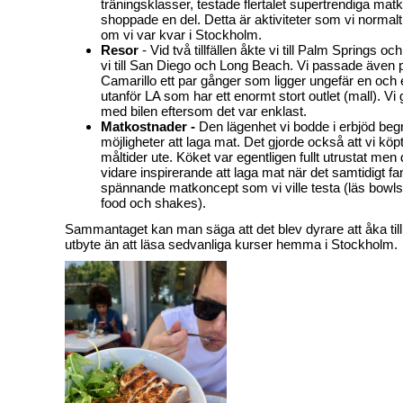
träningsklasser, testade flertalet supertrendiga ma
shoppade en del. Detta är aktiviteter som vi normalt 
om vi var kvar i Stockholm.
Resor
- Vid två tillfällen åkte vi till Palm Springs och v
vi till San Diego och Long Beach. Vi passade även på 
Camarillo ett par gånger som ligger ungefär en och
utanför LA som har ett enormt stort outlet (mall). Vi 
med bilen eftersom det var enklast.
Matkostnader -
Den lägenhet vi bodde i erbjöd be
möjligheter att laga mat. Det gjorde också att vi kö
måltider ute. Köket var egentligen fullt utrustat men 
vidare inspirerande att laga mat när det samtidigt 
spännande matkoncept som vi ville testa (läs bowls,
food och shakes).
Sammantaget kan man säga att det blev dyrare att åka til
utbyte än att läsa sedvanliga kurser hemma i Stockholm.