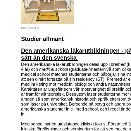
Photoville LA
Studier allmänt
Den amerikanska läkarutbildningen - på
sätt än den svenska
Den amerikanska läkarutbildningen delas upp i
premed
(k
4 år) och
medical school
(graduate-/masternivå som också 
medical school matchas studenterna och påbörjar sina int
att sen direkt fortsätta på sin residency (ST). Premed är e
med inriktning mot medicin, biologi och andra naturveten
Karaktären är ungefär som vår motsvarighet till preklin o
är framför allt teoretisk. Dessutom läser studenterna mer 
ämnen så som amerikansk historia och språk eftersom det 
som läser på universitet. Beroende på betyg och andra pr
amerikanska studenter in till med school, och i regel är d
in.
Med school har ett uteslutande kliniskt fokus. Första två å
kliniska föreläsningar och seminarium för att sen mot de s