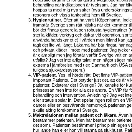
behandling när indikationen är tveksam. Jag har bliv
hoppas ta med mig nya saker (nya undersökningstek
resonera och vissa tankesätt) hem till Sverige.
Hygienrutiner.
Efter att ha varit i Köpenhamn, Ind
framstår Sverige som rätt nitiska när det kommer till
bör det finnas generella och robusta hygienrutiner (
sterila kläder, verktyg och dukar vid operation, sprit
använda handskar et c) i vården men ibland kan jag
tagit det lite väl långt. Läkarna här bär ringar, har n
och privata kläder i möte med patienter. Jag tycker e
är olämpligt men jag förstår varför Sverige valt en 
utfallet? Jag vet inte ärligt talat, men något säger mi
extrema i jämförelse med t ex Danmark och USA (
fullgoda sjukvårdssystem.)
VIP-patient.
Yes, ni hörde rätt! Det finns VIP-patient
Important Patients. Det betyder just det, att de är vi
patienter. Existerar det i Sverige? Ja, kanske för ku
prinsessan men inte för alla oss andra. En VIP får för
behandling och intervention. Anledning? Jag vet int
eller status spelar in. Det spelar ingen roll om en VI
cancer eller en besvärande hemorrojd, patienten ge
skulle aldrig förekomma i Sverige.
Maktrelationen mellan patient och läkare
.
Även h
bestämmer patienten. Men här bestämmer patiente
det som). Patienten bestämmer i princip sin egen vår
hur länge han eller hon vill stanna på sjukhuset. Pa