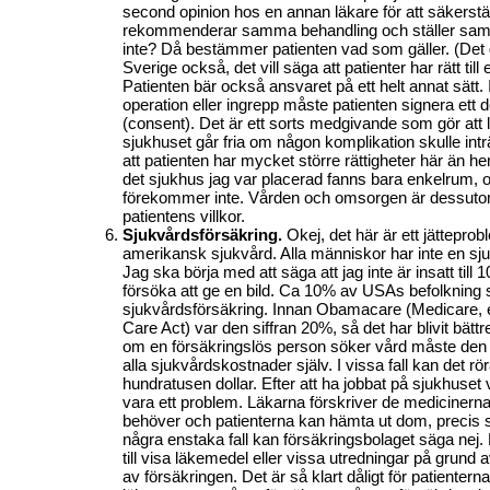
second opinion hos en annan läkare för att säkerstäl
rekommenderar samma behandling och ställer sa
inte? Då bestämmer patienten vad som gäller. (Det gäl
Sverige också, det vill säga att patienter har rätt til
Patienten bär också ansvaret på ett helt annat sätt. 
operation eller ingrepp måste patienten signera ett
(consent). Det är ett sorts medgivande som gör att
sjukhuset går fria om någon komplikation skulle intr
att patienten har mycket större rättigheter här än 
det sjukhus jag var placerad
fanns bara
enkelrum, o
förekommer inte. Vården och omsorgen är dessut
patientens villkor.
Sjukvårdsförsäkring.
Okej, det här är ett jättepr
amerikansk sjukvård. Alla människor har inte en sj
Jag ska börja med att säga att jag inte är insatt til
försöka att ge en bild. Ca 10% av USAs befolkning
sjukvårdsförsäkring. Innan Obamacare (Medicare, el
Care Act) var den siffran 20%, så det har blivit bättr
om en försäkringslös person söker vård måste den 
alla sjukvårdskostnader själv. I vissa fall kan det rö
hundratusen dollar. Efter att ha jobbat på sjukhuset 
vara ett problem. Läkarna förskriver de medicinerna
behöver och patienterna kan hämta ut dom, precis s
några enstaka fall kan försäkringsbolaget säga nej. 
till visa läkemedel eller vissa utredningar på grund a
av försäkringen. Det är så klart dåligt för patienterna