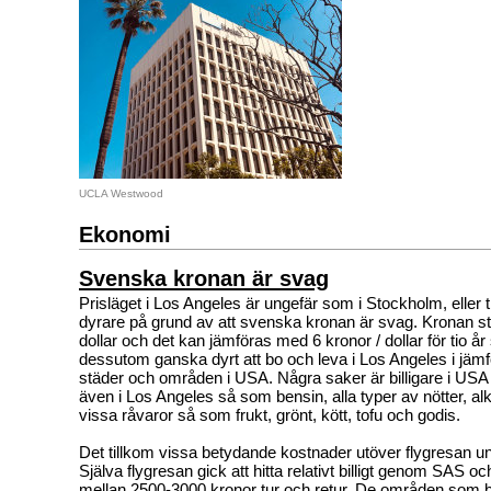
UCLA Westwood
Ekonomi
Svenska kronan är svag
Prisläget i Los Angeles är ungefär som i Stockholm, eller ti
dyrare på grund av att svenska kronan är svag. Kronan sto
dollar och det kan jämföras med 6 kronor / dollar för tio år
dessutom ganska dyrt att bo och leva i Los Angeles i jäm
städer och områden i USA. Några saker är billigare i USA 
även i Los Angeles så som bensin, alla typer av nötter, a
vissa råvaror så som frukt, grönt, kött, tofu och godis.
Det tillkom vissa betydande kostnader utöver flygresan un
Själva flygresan gick att hitta relativt billigt genom SAS 
mellan 2500-3000 kronor tur och retur. De områden som bidr