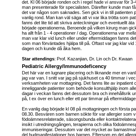
det. Kl 06 började ronden och i regel hade vi ansvar för 3-
man presenterade för specialisten. Därefter kunde man f
det var någon som saknades. Sen gick vi in till patienten
vanlig rond. Man kan väl säga att vi var lika trötta som pat
fanns det lite tid att skriva anteckningar och eventuellt äta
började operationerna. Beroende på vilken kirurg man g
ha allt från 1 - 4 operationer / dag. Operationerna var me
man var klar vid lunch eller under eftermiddagen fanns det
som man förväntades hjälpa till på. Oftast var jag klar vid
dagen och kunde då åka hem.
Star attendings
: Prof. Kazanjian, Dr. Lin och Dr. Kwaan
Pediatric Allergy/Immunodeficency
Det här var en lugnare placering och liknande mer en van
jag var van. I snitt var jag på sjukhuset ca 40 timmar i 
verksamheten var mottagning. Det fanns lite av inpatient c
inneliggande patienter som behövde konsulthjälp inom allerg
dagar i veckan fanns det dessutom bra och innehållsrik un
på, t ex över en lunch eller ett par timmar på eftermiddag
En vanlig dag började kl 08 på mottagningen och första pa
08.30. Besvären som barnen sökte för var allergier som va
födoämnesrelaterade, säsongsbunda eller kontaktrelatera
insikt i utredningsgången, terapierna och olika födoämnes
immuniseringar. Dessutom var det mycket av barnastma/-
del hudmanifestationer hos barnen. Eftersom en del allergi