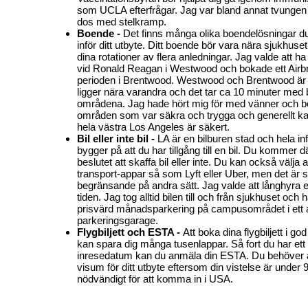
som UCLA efterfrågar. Jag var bland annat tvungen a
dos med stelkramp.
Boende -
Det finns många olika boendelösningar du
inför ditt utbyte. Ditt boende bör vara nära sjukhuset
dina rotationer av flera anledningar. Jag valde att ha
vid Ronald Reagan i Westwood och bokade ett Airb
perioden i Brentwood. Westwood och Brentwood ä
ligger nära varandra och det tar ca 10 minuter med b
områdena. Jag hade hört mig för med vänner och b
områden som var säkra och trygga och generellt k
hela västra Los Angeles är säkert.
Bil eller inte bil -
LA är en bilburen stad och hela in
bygger på att du har tillgång till en bil. Du kommer dä
beslutet att skaffa bil eller inte. Du kan också välja 
transport-appar så som Lyft eller Uber, men det är s
begränsande på andra sätt. Jag valde att långhyra e
tiden. Jag tog alltid bilen till och från sjukhuset och 
prisvärd månadsparkering på campusområdet i ett 
parkeringsgarage.
Flygbiljett och ESTA -
Att boka dina flygbiljett i go
kan spara dig många tusenlappar. Så fort du har ett
inresedatum kan du anmäla din ESTA. Du behöver all
visum för ditt utbyte eftersom din vistelse är under
nödvändigt för att komma in i USA.