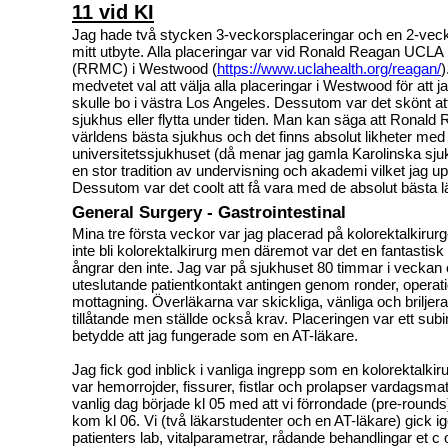
11 vid KI
Jag hade två stycken 3-veckorsplaceringar och en 2-vec
mitt utbyte. Alla placeringar var vid Ronald Reagan UCLA
(RRMC) i Westwood (
https://www.uclahealth.org/reagan/
)
medvetet val att välja alla placeringar i Westwood för att ja
skulle bo i västra Los Angeles. Dessutom var det skönt at
sjukhus eller flytta under tiden. Man kan säga att Ronald 
världens bästa sjukhus och det finns absolut likheter med
universitetssjukhuset (då menar jag gamla Karolinska sjuk
en stor tradition av undervisning och akademi vilket jag up
Dessutom var det coolt att få vara med de absolut bästa l
General Surgery - Gastrointestinal
Mina tre första veckor var jag placerad på kolorektalkir
inte bli kolorektalkirurg men däremot var det en fantastisk
ångrar den inte. Jag var på sjukhuset 80 timmar i veckan
uteslutande patientkontakt antingen genom ronder, operati
mottagning. Överläkarna var skickliga, vänliga och briljera
tillåtande men ställde också krav. Placeringen var ett subi
betydde att jag fungerade som en AT-läkare.
Jag fick god inblick i vanliga ingrepp som en kolorektalki
var hemorrojder, fissurer, fistlar och prolapser vardagsmat
vanlig dag började kl 05 med att vi förrondade (pre-rounds
kom kl 06. Vi (två läkarstudenter och en AT-läkare) gick i
patienters lab, vitalparametrar, rådande behandlingar et 