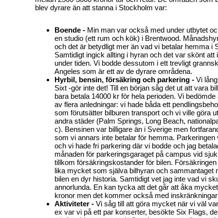
blev dyrare än att stanna i Stockholm var:
Boende -
Min man var också med under utbytet och 
en studio (ett rum och kök) i Brentwood. Månadshy
och det är betydligt mer än vad vi betalar hemma i
Samtidigt ingick allting i hyran och det var skönt att 
under tiden. Vi bodde dessutom i ett trevligt granns
Angeles som är ett av de dyrare områdena.
Hyrbil, bensin, försäkring och parkering -
Vi lån
Sixt -gör inte det! Till en början såg det ut att vara bil
bara betala 14000 kr för hela perioden. Vi bedömde a
av flera anledningar: vi hade båda ett pendlingsbeho
som förutsätter bilburen transport och vi ville göra utf
andra städer (Palm Springs, Long Beach, nationalpa
c). Bensinen var billigare än i Sverige men fortfara
som vi annars inte betalar för hemma. Parkeringen var
och vi hade fri parkering där vi bodde och jag betala
månaden för parkeringsgaraget på campus vid sju
tillkom försäkringskostander för bilen. Försäkringen
lika mycket som själva bilhyran och sammantaget 
bilen en dyr historia. Samtidigt vet jag inte vad vi sku
annorlunda. En kan tycka att det går att åka mycke
kronor men det kommer också med inskränkningar 
Aktiviteter -
Vi såg till att göra mycket när vi väl va
ex var vi på ett par konserter, besökte Six Flags, de