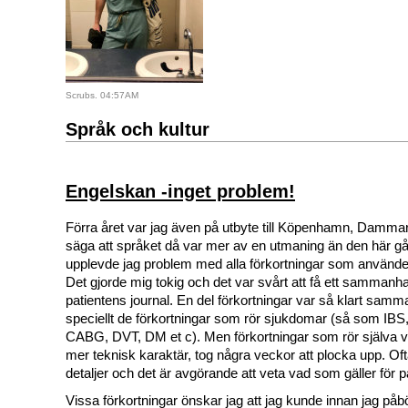
Scrubs. 04:57AM
Språk och kultur
Engelskan -inget problem!
Förra året var jag även på utbyte till Köpenhamn,
Dammark
säga att språket då var mer av en utmaning än den här g
upplevde jag problem med alla förkortningar som använde
Det gjorde mig tokig och det var svårt att få ett sammanha
patientens journal. En del förkortningar var så klart sam
speciellt de förkortningar som rör sjukdomar (så som IB
CABG, DVT, DM et c). Men förkortningar som rör själva 
mer teknisk karaktär, tog några veckor att plocka upp. Ofta
detaljer och det är avgörande att veta vad som gäller för p
Vissa förkortningar önskar jag att jag kunde innan jag på