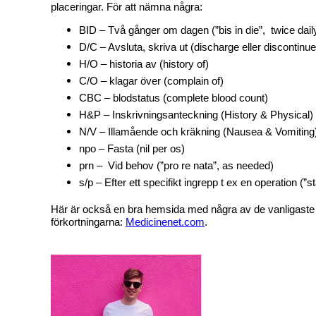
placeringar. För att nämna några:
BID – Två gånger om dagen (”bis in die”, twice dail
D/C – Avsluta, skriva ut (discharge eller discontinue
H/O – historia av (history of)
C/O – klagar över (complain of)
CBC – blodstatus (complete blood count)
H&P – Inskrivningsanteckning (History & Physical)
N/V – Illamående och kräkning (Nausea & Vomiting
npo – Fasta (nil per os)
prn – Vid behov (”pro re nata”, as needed)
s/p – Efter ett specifikt ingrepp t ex en operation (”s
Här är också en bra hemsida med några av de vanligaste
förkortningarna:
Medicinenet.com
.