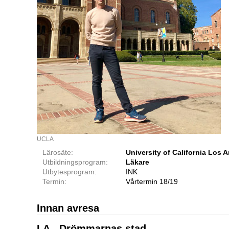
UCLA
Lärosäte:
University of California Los
Utbildningsprogram:
Läkare
Utbytesprogram:
INK
Termin:
Vårtermin 18/19
Innan avresa
LA - Drömmarnas stad