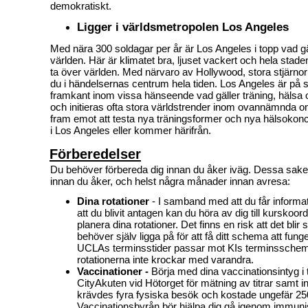
demokratiskt.
Ligger i världsmetropolen Los Angeles
Med nära 300 soldagar per år är Los Angeles i topp vad gäl
världen. Här är klimatet bra, ljuset vackert och hela staden
ta över världen. Med närvaro av Hollywood, stora stjärnor
du i händelsernas centrum hela tiden. Los Angeles är på sä
framkant inom vissa hänseende vad gäller träning, hälsa 
och initieras ofta stora världstrender inom ovannämnda 
fram emot att testa nya träningsformer och nya hälsokon
i Los Angeles eller kommer härifrån.
Förberedelser
Du behöver förbereda dig innan du åker iväg. Dessa saker
innan du åker, och helst några månader innan avresa:
Dina rotationer
- I samband med att du får inform
att du blivit antagen kan du höra av dig till kurskoord
planera dina rotationer. Det finns en risk att det blir 
behöver själv ligga på för att få ditt schema att funger
UCLAs terminsstider passar mot KIs terminsschem
rotationerna inte krockar med varandra.
Vaccinationer -
Börja med dina vaccinationsintyg i t
CityAkuten vid Hötorget för mätning av titrar samt i
krävdes fyra fysiska besök och kostade ungefär 250
Vaccinationsbyrån bör hjälpa dig gå igenom immuni