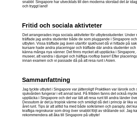
snabbt Singapore har utvecklats till den moderna storstad det är idag. 
och tryggt land!
Fritid och sociala aktivteter
Det arrangerades inga sociala aktiviteter för utbytesstudenter. Under
träffade jag andra studenter både de som pluggande i Singapore oc
utbyten. Vissa träffade jag även utanför sjukhuset då vi hittade på sa
kursare hade andra placeringar och träffade där andra studenter och p
känna många nya vänner. Det finns mycket att upptäcka i Singapore, a
museer, att vandra i djungel och häftiga rooftop barer! Efter placerin
innan examen och vi passade då på att resa runt i Asien.
Sammanfattning
Jag tyckte utbytet i Singapore var jätteroligt! Praktiken var lärorik oc
sjukvården fungerar i ett annat land. På fritiden fanns det också myck
upptäcka i Singapore och det var lätt att resa runt till andra länder öv
Dessutom är det ju tropisk värme och smidigt då det i princip är lika 
året runt. Tips är att alltid ha med både solkrämen och paraply, det 
kraftiga regnskurar som drog över snabbt följt av strålande sol. Jag k
rekommendera att åka till Singapore på utbyte!