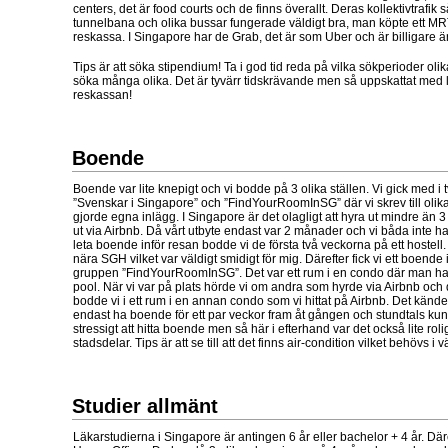
centers, det är food courts och de finns överallt. Deras kollektivtrafik
tunnelbana och olika bussar fungerade väldigt bra, man köpte ett MRT
reskassa. I Singapore har de Grab, det är som Uber och är billigare ä
Tips är att söka stipendium! Ta i god tid reda på vilka sökperioder oli
söka många olika. Det är tyvärr tidskrävande men så uppskattat med li
reskassan!
Boende
Boende var lite knepigt och vi bodde på 3 olika ställen. Vi gick med i
”Svenskar i Singapore” och ”FindYourRoomInSG” där vi skrev till oli
gjorde egna inlägg. I Singapore är det olagligt att hyra ut mindre än 
ut via Airbnb. Då vårt utbyte endast var 2 månader och vi båda inte ha
leta boende inför resan bodde vi de första två veckorna på ett hostell. 
nära SGH vilket var väldigt smidigt för mig. Därefter fick vi ett boende i
gruppen ”FindYourRoomInSG”. Det var ett rum i en condo där man hade
pool. När vi var på plats hörde vi om andra som hyrde via Airbnb och 
bodde vi i ett rum i en annan condo som vi hittat på Airbnb. Det kändes
endast ha boende för ett par veckor fram åt gången och stundtals ku
stressigt att hitta boende men så här i efterhand var det också lite roligt
stadsdelar. Tips är att se till att det finns air-condition vilket behövs i 
Studier allmänt
Läkarstudierna i Singapore är antingen 6 år eller bachelor + 4 år. Där