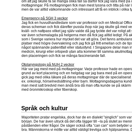
om att jag skulle få se många olika fall så därför fick jag vara med på 
mottagningar. På mottagningen fick man mest lyssna och titta på när 
men de var alltid välkomnande och intressant att få en inblick i olika 
Emergency på SGH 3 veckor
Jag fick en huvudhandledare som var professor och en Medical Officer a
deras scheman och fick därefter pussla ihop när jag skulle gå med ve
kväll- och nattpass vilket jag själv valde då jag tyckte det var roligt a
var även schemalagda på helgerna men då fick jag alltid ledigt. På a
som i Sverige variera hur mycket det var att göra. Det fanns ambula
platser med högre övervakning och jag fick gå fritt emellan och de ti
något spännande patientfall eller statusfynd. I Singapore delar man i
medicin, kirurgi eller ortopedi utan alla kommer till samma akutmottag
den placeringen och fick se många fascinerande fall.
Otolaryngology på NUH 2 veckor
Här var jag mest med på mottagningar. Varje professor hade en ope
grund av kort placering och en helgdag var jag bara med på en oper
gick jag med olika läkare på deras mottagningar där de specialiserat 
ex. onkologi, hörselnedsättning eller barn. Mottagningsdagarna kun
man mest satt bredvid men ändå bra då man ofta kunde se på skärm 
med öronmikroskop eller fiberskop.
Språk och kultur
Majoriteten pratar engelska, dock har de en dialekt ”singlich” som var li
början. De har även utryck då det ofta lägger till –la på slutet av men
påståenden eller frågor. De säger också ofta ”can can” som betyder ung
bra. Människorna vi mötte var alltid väldigt trevliga och hjälpsamma. 