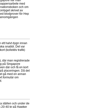
 Singapore var man
el pappersarbete med
ccinationsboken och om
intyget skrivet av
med blodprover för Hep
ör genomgången
h ett halvt dygn innan
nska snabbt. Det var
rt (kollektiv trafik)
), där man registrerade
ing på Singapore
även där och få en kort
 på placeringen. Då det
ället gå med en annan
ort formulär om
t.
lika ställen och under de
fta 20-40 kr på Hawker