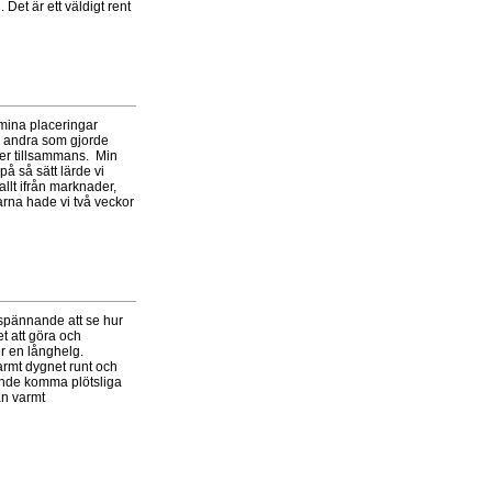
Det är ett väldigt rent
 mina placeringar
h andra som gjorde
ker tillsammans. Min
å så sätt lärde vi
llt ifrån marknader,
garna hade vi två veckor
h spännande att se hur
et att göra och
er en långhelg.
varmt dygnet runt och
kunde komma plötsliga
an varmt