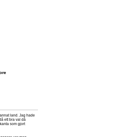
ore
tt annat land. Jag hade
då ett bra val då
kanta som gjort