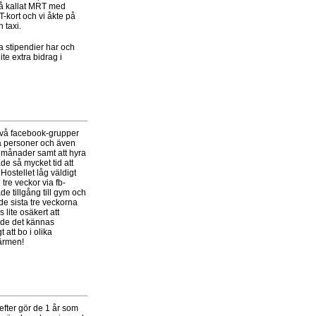
 så kallat MRT med
-kort och vi åkte på
n taxi.
ka stipendier har och
te extra bidrag i
 två facebook-grupper
ka personer och även
3 månader samt att hyra
de så mycket tid att
Hostellet låg väldigt
 tre veckor via fb-
 tillgång till gym och
de sista tre veckorna
 lite osäkert att
nde det kännas
 att bo i olika
värmen!
efter gör de 1 år som