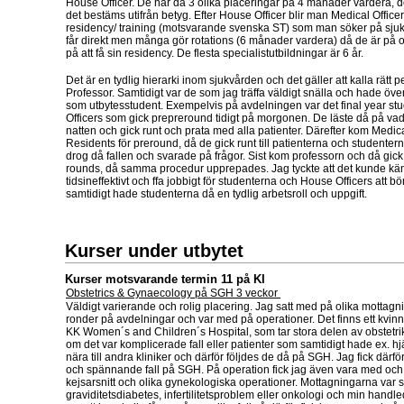
House Officer. De har då 3 olika placeringar på 4 månader vardera, 
det bestäms utifrån betyg. Efter House Officer blir man Medical Offic
residency/ training (motsvarande svenska ST) som man söker på sju
får direkt men många gör rotations (6 månader vardera) då de är på ol
på att få sin residency. De flesta specialistutbildningar är 6 år.
Det är en tydlig hierarki inom sjukvården och det gäller att kalla rätt 
Professor. Samtidigt var de som jag träffa väldigt snälla och hade 
som utbytesstudent. Exempelvis på avdelningen var det final year s
Officers som gick prepreround tidigt på morgonen. De läste då på va
natten och gick runt och prata med alla patienter. Därefter kom Medica
Residents för preround, då de gick runt till patienterna och studente
drog då fallen och svarade på frågor. Sist kom professorn och då gick 
rounds, då samma procedur upprepades. Jag tyckte att det kunde kän
tidsineffektivt och ffa jobbigt för studenterna och House Officers att bö
samtidigt hade studenterna då en tydlig arbetsroll och uppgift.
Kurser under utbytet
Kurser motsvarande termin 11 på KI
Obstetrics & Gynaecology på SGH 3 veckor
Väldigt varierande och rolig placering. Jag satt med på olika mottagn
ronder på avdelningar och var med på operationer. Det finns ett kvin
KK Women´s and Children´s Hospital, som tar stora delen av obstetr
om det var komplicerade fall eller patienter som samtidigt hade ex. hjä
nära till andra kliniker och därför följdes de då på SGH. Jag fick därfö
och spännande fall på SGH. På operation fick jag även vara med och 
kejsarsnitt och olika gynekologiska operationer. Mottagningarna var s
graviditetsdiabetes, infertilitetsproblem eller onkologi och min hand