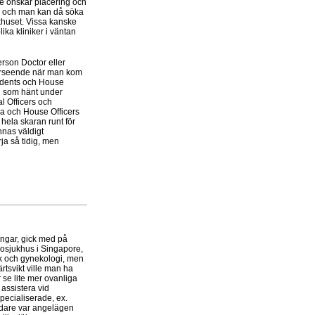
de önskar placering och
er och man kan då söka
khuset. Vissa kanske
ika kliniker i väntan
person Doctor eller
överseende när man kom
tudents och House
d som hänt under
l Officers och
rna och House Officers
hela skaran runt för
nas väldigt
rja så tidig, men
ingar, gick med på
nosjukhus i Singapore,
ik och gynekologi, men
rtsvikt ville man ha
r se lite mer ovanliga
assistera vid
pecialiserade, ex.
ledare var angelägen