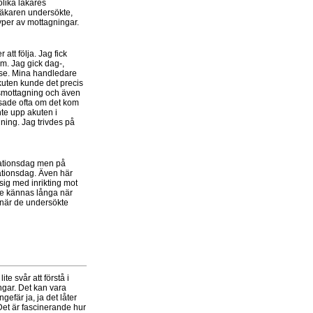
olika läkares
läkaren undersökte,
typer av mottagningar.
tt följa. Jag fick
m. Jag gick dag-,
tt se. Mina handledare
kuten kunde det precis
nsmottagning och även
psade ofta om det kom
nte upp akuten i
ning. Jag trivdes på
rationsdag men på
ationsdag. Även här
sig med inrikting mot
de kännas långa när
när de undersökte
te svår att förstå i
ingar. Det kan vara
efär ja, ja det låter
Det är fascinerande hur