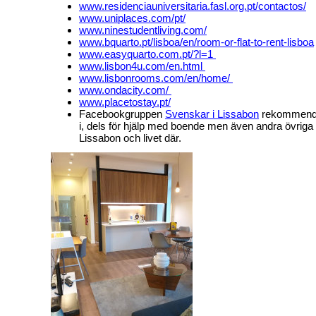
www.residenciauniversitaria.fasl.org.pt/contactos/
www.uniplaces.com/pt/
www.ninestudentliving.com/
www.bquarto.pt/lisboa/en/room-or-flat-to-rent-lisboa
www.easyquarto.com.pt/?l=1
www.lisbon4u.com/en.html
www.lisbonrooms.com/en/home/
www.ondacity.com/
www.placetostay.pt/
Facebookgruppen
Svenskar i Lissabon
rekommender
i, dels för hjälp med boende men även andra övriga 
Lissabon och livet där.