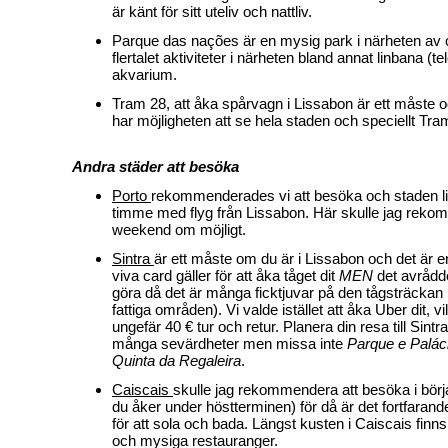
är känt för sitt uteliv och nattliv.
Parque das nações är en mysig park i närheten a
flertalet aktiviteter i närheten bland annat linbana (t
akvarium.
Tram 28, att åka spårvagn i Lissabon är ett måste 
har möjligheten att se hela staden och speciellt Tra
Andra städer att besöka
Porto
rekommenderades vi att besöka och staden li
timme med flyg från Lissabon. Här skulle jag rek
weekend om möjligt.
Sintra
är ett måste om du är i Lissabon och det är e
viva card gäller för att åka tåget dit
MEN
det avråddes
göra då det är många ficktjuvar på den tågsträcka
fattiga områden). Vi valde istället att åka Uber dit, v
ungefär 40 € tur och retur. Planera din resa till Sintra
många sevärdheter men missa inte
Parque e Palác
Quinta da Regaleira
.
Caiscais
skulle jag rekommendera att besöka i börj
du åker under höstterminen) för då är det fortfarande 
för att sola och bada. Längst kusten i Caiscais finns 
och mysiga restauranger.