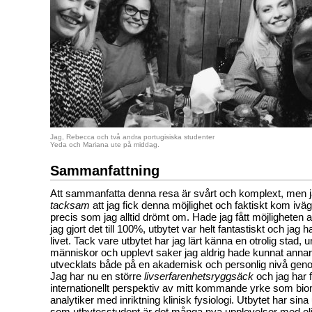
Jag, Rebecca och två andra portugisiska studenter
Yeda och Mariana ute på middag.
Sammanfattning
Att sammanfatta denna resa är svårt och komplext, men j
tacksam
att jag fick denna möjlighet och faktiskt kom iväg
precis som jag alltid drömt om. Hade jag fått möjligheten 
jag gjort det till 100%, utbytet var helt fantastiskt och jag h
livet. Tack vare utbytet har jag lärt känna en otrolig stad, 
människor och upplevt saker jag aldrig hade kunnat annar
utvecklats både på en akademisk och personlig nivå ge
Jag har nu en större
livserfarenhetsryggsäck
och jag har f
internationellt perspektiv av mitt kommande yrke som bi
analytiker med inriktning klinisk fysiologi. Utbytet har sin
som utbytesstudent är det många nya upplevelser med oli