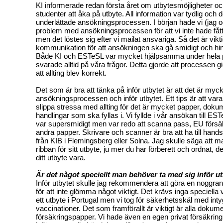
KI informerade redan första året om utbytesmöjligheter oc
studenter att åka på utbyte. All information var tydlig och d
underlättade ansökningsprocessen. I början hade vi (jag o
problem med ansökningsprocessen för att vi inte hade fått 
men det löstes sig efter vi mailat ansvariga. Så det är vik
kommunikation för att ansökningen ska gå smidigt och hinn
Både KI och ESTeSL var mycket hjälpsamma under hela
svarade alltid på våra frågor. Detta gjorde att processen 
att allting blev korrekt.
Det som är bra att tänka på inför utbytet är att det är myc
ansökningsprocessen och inför utbytet. Ett tips är att vara u
slippa stressa med allting för det är mycket papper, dok
handlingar som ska fyllas i. Vi fyllde i vår ansökan till EST
var supersmidigt men var redo att scanna pass, EU försä
andra papper. Skrivare och scanner är bra att ha till hands
från KIB i Flemingsberg eller Solna. Jag skulle säga att ma
ribban för sitt utbyte, ju mer du har förberett och ordnat,
ditt utbyte vara.
Är det något speciellt man behöver ta med sig inför u
Inför utbytet skulle jag rekommendera att göra en noggran
för att inte glömma något viktigt. Det krävs inga speciella 
ett utbyte i Portugal men vi tog för säkerhetsskäl med int
vaccinationer. Det som framförallt är viktigt är alla dokum
försäkringspapper. Vi hade även en egen privat försäkrin