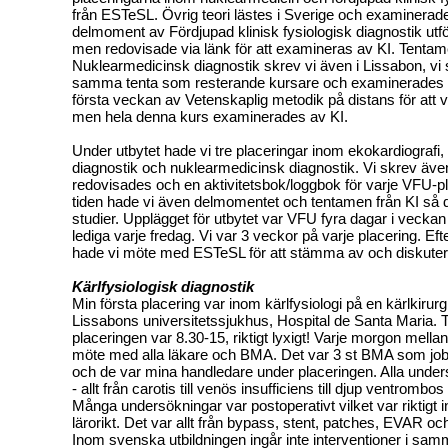
från ESTeSL. Övrig teori lästes i Sverige och examinerade
delmoment av Fördjupad klinisk fysiologisk diagnostik utfö
men redovisade via länk för att examineras av KI. Tentam
Nuklearmedicinsk diagnostik skrev vi även i Lissabon, vi
samma tenta som resterande kursare och examinerades av
första veckan av Vetenskaplig metodik på distans för att v
men hela denna kurs examinerades av KI.
Under utbytet hade vi tre placeringar inom ekokardiografi, 
diagnostik och nuklearmedicinsk diagnostik. Vi skrev även 
redovisades och en aktivitetsbok/loggbok för varje VFU-p
tiden hade vi även delmomentet och tentamen från KI så de
studier. Upplägget för utbytet var VFU fyra dagar i veckan
lediga varje fredag. Vi var 3 veckor på varje placering. Eft
hade vi möte med ESTeSL för att stämma av och diskuter
Kärlfysiologisk diagnostik
Min första placering var inom kärlfysiologi på en kärlkirur
Lissabons universitetssjukhus, Hospital de Santa Maria. T
placeringen var 8.30-15, riktigt lyxigt! Varje morgon mella
möte med alla läkare och BMA. Det var 3 st BMA som jo
och de var mina handledare under placeringen. Alla under
- allt från carotis till venös insufficiens till djup ventrombo
Många undersökningar var postoperativt vilket var riktigt 
lärorikt. Det var allt från bypass, stent, patches, EVAR och
Inom svenska utbildningen ingår inte interventioner i sam