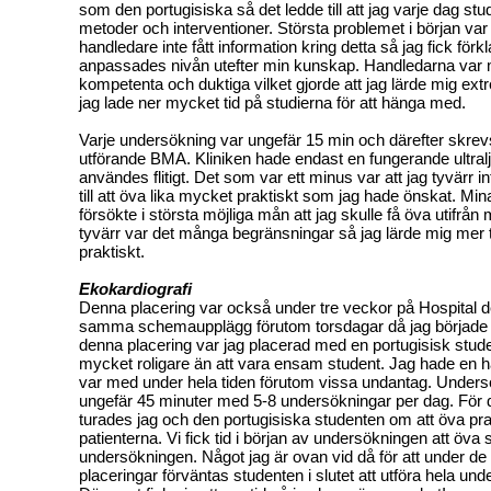
som den portugisiska så det ledde till att jag varje dag stu
metoder och interventioner. Största problemet i början var
handledare inte fått information kring detta så jag fick för
anpassades nivån utefter min kunskap. Handledarna var
kompetenta och duktiga vilket gjorde att jag lärde mig e
jag lade ner mycket tid på studierna för att hänga med.
Varje undersökning var ungefär 15 min och därefter skrev
utförande BMA. Kliniken hade endast en fungerande ultr
användes flitigt. Det som var ett minus var att jag tyvärr i
till att öva lika mycket praktiskt som jag hade önskat. Mi
försökte i största möjliga mån att jag skulle få öva utifrå
tyvärr var det många begränsningar så jag lärde mig mer t
praktiskt.
Ekokardiografi
Denna placering var också under tre veckor på Hospital 
samma schemaupplägg förutom torsdagar då jag började 
denna placering var jag placerad med en portugisisk stude
mycket roligare än att vara ensam student. Jag hade en 
var med under hela tiden förutom vissa undantag. Unders
ungefär 45 minuter med 5-8 undersökningar per dag. För 
turades jag och den portugisiska studenten om att öva pra
patienterna. Vi fick tid i början av undersökningen att öv
undersökningen. Något jag är ovan vid då för att under 
placeringar förväntas studenten i slutet att utföra hela un