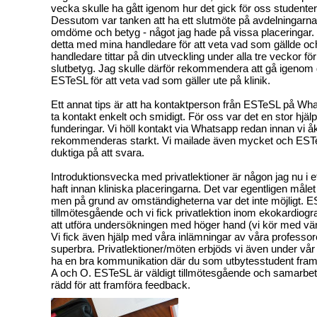
vecka skulle ha gått igenom hur det gick för oss studenter,
Dessutom var tanken att ha ett slutmöte på avdelningarna 
omdöme och betyg - något jag hade på vissa placeringar.
detta med mina handledare för att veta vad som gällde o
handledare tittar på din utveckling under alla tre veckor för
slutbetyg. Jag skulle därför rekommendera att gå igenom 
ESTeSL för att veta vad som gäller ute på klinik.
Ett annat tips är att ha kontaktperson från ESTeSL på Wha
ta kontakt enkelt och smidigt. För oss var det en stor hjälp 
funderingar. Vi höll kontakt via Whatsapp redan innan vi åk
rekommenderas starkt. Vi mailade även mycket och ESTe
duktiga på att svara.
Introduktionsvecka med privatlektioner är någon jag nu i e
haft innan kliniska placeringarna. Det var egentligen måle
men på grund av omständigheterna var det inte möjligt. E
tillmötesgående och vi fick privatlektion inom ekokardiogra
att utföra undersökningen med höger hand (vi kör med vän
Vi fick även hjälp med våra inlämningar av våra professore
superbra. Privatlektioner/möten erbjöds vi även under vår 
ha en bra kommunikation där du som utbytesstudent framfö
A och O. ESTeSL är väldigt tillmötesgående och samarbetsv
rädd för att framföra feedback.