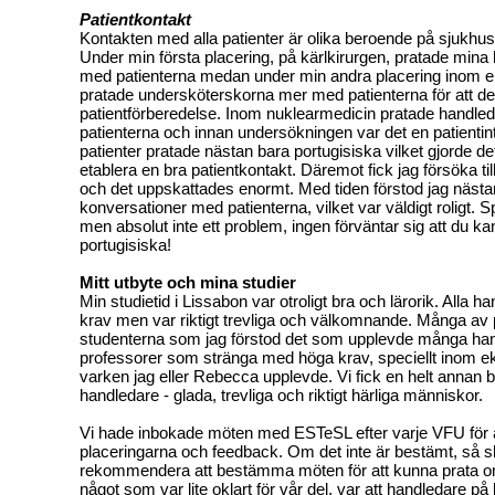
Patientkontakt
Kontakten med alla patienter är olika beroende på sjukhus
Under min första placering, på kärlkirurgen, pratade min
med patienterna medan under min andra placering inom e
pratade undersköterskorna mer med patienterna för att de 
patientförberedelse. Inom nuklearmedicin pratade handl
patienterna och innan undersökningen var det en patientint
patienter pratade nästan bara portugisiska vilket gjorde det
etablera en bra patientkontakt. Däremot fick jag försöka till
och det uppskattades enormt. Med tiden förstod jag nästa
konversationer med patienterna, vilket var väldigt roligt. S
men absolut inte ett problem, ingen förväntar sig att du ka
portugisiska!
Mitt utbyte och mina studier
Min studietid i Lissabon var otroligt bra och lärorik. Alla 
krav men var riktigt trevliga och välkomnande. Många av 
studenterna som jag förstod det som upplevde många ha
professorer som stränga med höga krav, speciellt inom ek
varken jag eller Rebecca upplevde. Vi fick en helt annan b
handledare - glada, trevliga och riktigt härliga människor.
Vi hade inbokade möten med ESTeSL efter varje VFU för a
placeringarna och feedback. Om det inte är bestämt, så sk
rekommendera att bestämma möten för att kunna prata om
något som var lite oklart för vår del, var att handledare på 