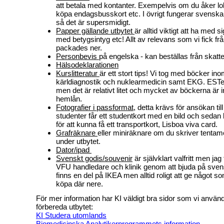
att betala med kontanter. Exempelvis om du åker lok
köpa endagsbusskort etc. I övrigt fungerar svenska b
så det är supersmidigt.
Papper gällande utbytet
är alltid viktigt att ha med 
med betygsintyg etc! Allt av relevans som vi fick fr
packades ner.
Personbevis
på engelska - kan beställas från skatt
Hälsodeklarationen
Kurslitteratur
är ett stort tips! Vi tog med böcker in
kärldiagnostik och nuklearmedicin samt EKG. ESTeSL
men det är relativt litet och mycket av böckerna är int
hemlån.
Fotografier i passformat
, detta krävs för ansökan ti
studenter får ett studentkort med en bild och sedan
för att kunna få ett transportkort, Lisboa viva card.
Grafräknare
eller miniräknare om du skriver tentam
under utbytet.
Dator/ipad
Svenskt godis/
souvenir
är självklart valfritt men jag
VFU handledare och klinik genom att bjuda på svens
finns en del på IKEA men alltid roligt att ge något som
köpa där nere.
För mer information har KI väldigt bra sidor som vi använd
förbereda utbytet:
KI Studera utomlands
Biomedicinska Analytikerprogrammets information