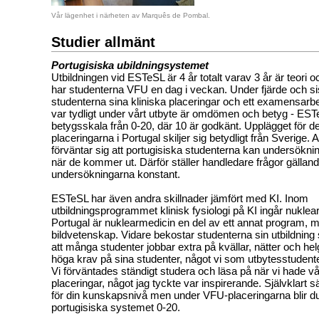
Vår lägenhet i närheten av Marquês de Pombal.
Studier allmänt
Portugisiska ubildningsystemet
Utbildningen vid ESTeSL är 4 år totalt varav 3 år är teori o
har studenterna VFU en dag i veckan. Under fjärde och sis
studenterna sina kliniska placeringar och ett examensar
var tydligt under vårt utbyte är omdömen och betyg - EST
betygsskala från 0-20, där 10 är godkänt. Upplägget för de
placeringarna i Portugal skiljer sig betydligt från Sverige. 
förväntar sig att portugisiska studenterna kan undersöknin
när de kommer ut. Därför ställer handledare frågor gällan
undersökningarna konstant.
ESTeSL har även andra skillnader jämfört med KI. Inom
utbildningsprogrammet klinisk fysiologi på KI ingår nukle
Portugal är nuklearmedicin en del av ett annat program, 
bildvetenskap. Vidare bekostar studenterna sin utbildning 
att många studenter jobbar extra på kvällar, nätter och hel
höga krav på sina studenter, något vi som utbytesstudent
Vi förväntades ständigt studera och läsa på när vi hade vå
placeringar, något jag tyckte var inspirerande. Självklart sä
för din kunskapsnivå men under VFU-placeringarna blir d
portugisiska systemet 0-20.