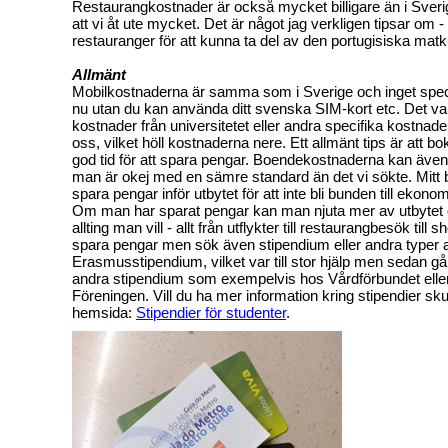
Restaurangkostnader är också mycket billigare än i Sverige,
att vi åt ute mycket. Det är något jag verkligen tipsar om - 
restauranger för att kunna ta del av den portugisiska matk
Allmänt
Mobilkostnaderna är samma som i Sverige och inget speci
nu utan du kan använda ditt svenska SIM-kort etc. Det var
kostnader från universitetet eller andra specifika kostnader
oss, vilket höll kostnaderna nere. Ett allmänt tips är att boka
god tid för att spara pengar. Boendekostnaderna kan även
man är okej med en sämre standard än det vi sökte. Mitt bä
spara pengar inför utbytet för att inte bli bunden till ekonom
Om man har sparat pengar kan man njuta mer av utbytet o
allting man vill - allt från utflykter till restaurangbesök till sh
spara pengar men sök även stipendium eller andra typer av
Erasmusstipendium, vilket var till stor hjälp men sedan gå
andra stipendium som exempelvis hos Vårdförbundet elle
Föreningen. Vill du ha mer information kring stipendier sk
hemsida:
Stipendier för studenter
.