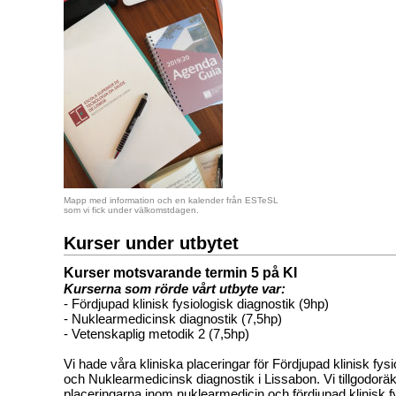
Mapp med information och en kalender från ESTeSL
som vi fick under välkomstdagen.
Kurser under utbytet
Kurser motsvarande termin 5 på KI
Kurserna som rörde vårt utbyte var:
- Fördjupad klinisk fysiologisk diagnostik (9hp)
- Nuklearmedicinsk diagnostik (7,5hp)
- Vetenskaplig metodik 2 (7,5hp)
Vi hade våra kliniska placeringar för Fördjupad klinisk fys
och Nuklearmedicinsk diagnostik i Lissabon. Vi tillgodor
placeringarna inom nuklearmedicin och fördjupad klinisk f