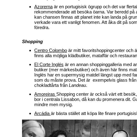
Azorerna
är en portugisisk ögrupp och det var flerta
rekommenderade att besöka öarna. Var beredd på at
kan chansen finnas att planet inte kan landa på grun
verkade vara ett vanligt fenomen. Att åka dit på so
föredra.
Shopping
Centro Colombo
är mitt favoritshoppingcenter och är
finns alla möjliga klädbutiker, mataffär och restaura
El Corte Inglés
är en annan shoppinggalleria med an
butiker (mer märkesbutiker) och även här finns mata
Inglés har en supermysig matdel längst upp med fa
som du måste prova. Det är exempelvis glass frå
chokladtårta från
Landeau
.
Amoreiras
Shopping center är också värt ett besök,
bor i centrala Lissabon, då kan du promenera dit. Gal
mindre men mysig.
Arcádia
är bästa stället att köpa lite finare portugisi