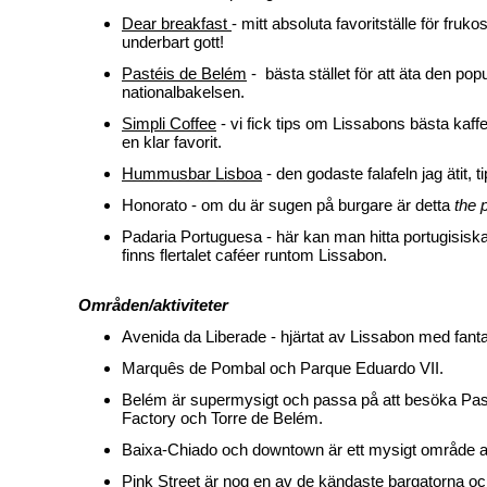
Dear breakfast
- mitt absoluta favoritställe för fruko
underbart gott!
Pastéis de Belém
- bästa stället för att äta den pop
nationalbakelsen.
Simpli Coffee
- vi fick tips om Lissabons bästa kaffe
en klar favorit.
Hummusbar Lisboa
- den godaste falafeln jag ätit, ti
Honorato - om du är sugen på burgare är detta
the p
Padaria Portuguesa - här kan man hitta portugisisk
finns flertalet caféer runtom Lissabon.
Områden/aktiviteter
Avenida da Liberade - hjärtat av Lissabon med fanta
Marquês de Pombal och Parque Eduardo VII.
Belém är supermysigt och passa på att besöka Pas
Factory och Torre de Belém.
Baixa-Chiado och downtown är ett mysigt område att
Pink Street är nog en av de kändaste bargatorna oc