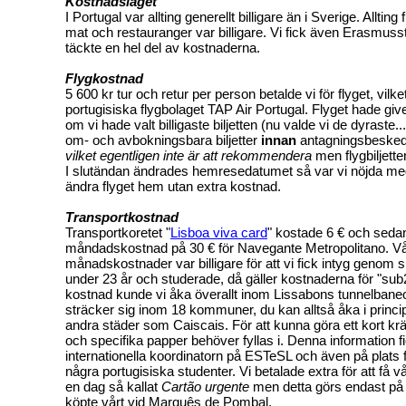
Kostnadsläget
I Portugal var allting generellt billigare än i Sverige. Allting f
mat och restauranger var billigare. Vi fick även Erasmusst
täckte en hel del av kostnaderna.
Flygkostnad
5 600 kr tur och retur per person betalde vi för flyget, vi
portugisiska flygbolaget TAP Air Portugal. Flyget hade givet
om vi hade valt billigaste biljetten (nu valde vi de dyraste..
om- och avbokningsbara biljetter
innan
antagningsbesked
vilket egentligen inte är att rekommendera
men flygbiljette
I slutändan ändrades hemresedatumet så var vi nöjda med
ändra flyget hem utan extra kostnad.
Transportkostnad
Transportkoretet "
Lisboa viva card
" kostade 6 € och seda
måndadskostnad på 30 € för Navegante Metropolitano. Vå
månadskostnader var billigare för att vi fick intyg genom sk
under 23 år och studerade, då gäller kostnaderna för "sub
kostnad kunde vi åka överallt inom Lissabons tunnelbane
sträcker sig inom 18 kommuner, du kan alltså åka i princip ö
andra städer som Caiscais. För att kunna göra ett kort krä
och specifika papper behöver fyllas i. Denna information fi
internationella koordinatorn på ESTeSL och även på plats fi
några portugisiska studenter. Vi betalade extra för att få vå
en dag så kallat
Cartão urgente
men detta görs endast på v
köpte vårt vid Marquês de Pombal.