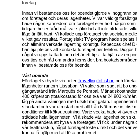
företag.
Innan vi bestämdes oss för boendet gjorde vi noggrann 
om företaget och deras lägenheter. Vi var väldigt försiktiga j
hade någon kännedom om företaget eller hört någon som 
tidigare heller. Vårt mål var självklart att inte bli lurade, vi
läge är lätt hänt. Vi kollade upp företaget via sociala med
vilket gav resultat. Portugisiskt TV-program hade spelats 
och allmänt verkade ingenting konstigt. Rebeccas chef Di
han hjälpte oss att kontakta företaget per telefon. Diogos h
något vi uppskattade och det är ett tips - ta hjälp av en po
oss tips och råd om andra hemsidor, bra bostadsområden
innan vi bestämde oss för boende.
Vårt boende
Företaget vi hyrde via heter
TravellingToLisbon
och företa
lägenheter runtom Lissabon. Vi valde som sagt att bo ung
gångavstånd från Marquês de Pombal. Månadskostnaden 
400 kr/person (totalkostand för oss två var 24 800 kr/mån
låg på andra våningen med utsikt mot gatan. Lägenheten
standard och var utrustad med allt från tvättmaskin, disk
conditioner till köksutrustning. Varje vecka hade vi även
städade hela lägenheten. Vi älskade vår lägenhet och skul
rekommendera att hyra via företaget. Vi fick under någr
vår tvättmaskin, något företaget löste direkt och det var ve
kunna få hjälp med att lösa problemet.