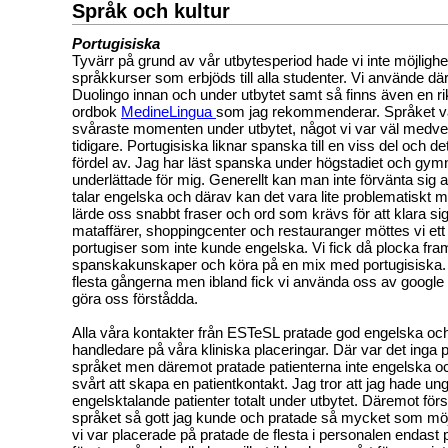
Språk och kultur
Portugisiska
Tyvärr på grund av vår utbytesperiod hade vi inte möjlighe
språkkurser som erbjöds till alla studenter. Vi använde d
Duolingo innan och under utbytet samt så finns även en ri
ordbok
MedineLingua
som jag rekommenderar. Språket va
svåraste momenten under utbytet, något vi var väl medv
tidigare. Portugisiska liknar spanska till en viss del och de
fördel av. Jag har läst spanska under högstadiet och gymna
underlättade för mig. Generellt kan man inte förvänta sig a
talar engelska och därav kan det vara lite problematiskt m
lärde oss snabbt fraser och ord som krävs för att klara sig
mataffärer, shoppingcenter och restauranger möttes vi ett 
portugiser som inte kunde engelska. Vi fick då plocka fra
spanskakunskaper och köra på en mix med portugisiska.
flesta gångerna men ibland fick vi använda oss av google t
göra oss förstådda.
Alla våra kontakter från ESTeSL pratade god engelska oc
handledare på våra kliniska placeringar. Där var det inga
språket men däremot pratade patienterna inte engelska oc
svårt att skapa en patientkontakt. Jag tror att jag hade un
engelsktalande patienter totalt under utbytet. Däremot förs
språket så gott jag kunde och pratade så mycket som möj
vi var placerade på pratade de flesta i personalen endast 