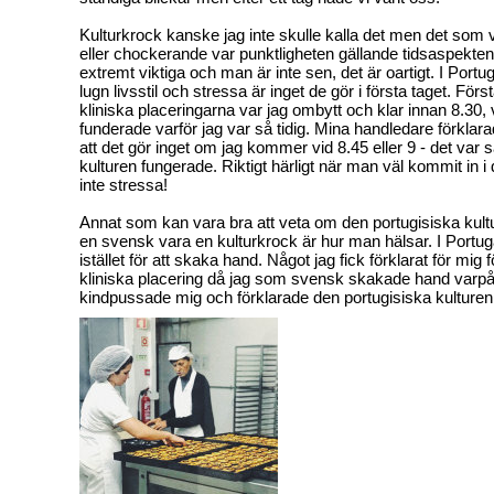
Kulturkrock kanske jag inte skulle kalla det men det som v
eller chockerande var punktligheten gällande tidsaspekte
extremt viktiga och man är inte sen, det är oartigt. I Portu
lugn livsstil och stressa är inget de gör i första taget. Fö
kliniska placeringarna var jag ombytt och klar innan 8.30, 
funderade varför jag var så tidig. Mina handledare förklara
att det gör inget om jag kommer vid 8.45 eller 9 - det var 
kulturen fungerade. Riktigt härligt när man väl kommit in i d
inte stressa!
Annat som kan vara bra att veta om den portugisiska kultur
en svensk vara en kulturkrock är hur man hälsar. I Port
istället för att skaka hand. Något jag fick förklarat för mig
kliniska placering då jag som svensk skakade hand varp
kindpussade mig och förklarade den portugisiska kulturen