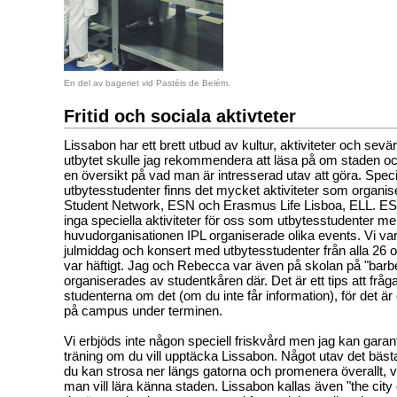
En del av bageriet vid Pastéis de Belém.
Fritid och sociala aktivteter
Lissabon har ett brett utbud av kultur, aktiviteter och sevä
utbytet skulle jag rekommendera att läsa på om staden och 
en översikt på vad man är intresserad utav att göra. Specie
utbytesstudenter finns det mycket aktiviteter som organ
Student Network, ESN och Erasmus Life Lisboa, ELL. E
inga speciella aktiviteter för oss som utbytesstudenter m
huvudorganisationen IPL organiserade olika events. Vi va
julmiddag och konsert med utbytesstudenter från alla 26 oli
var häftigt. Jag och Rebecca var även på skolan på "bar
organiserades av studentkåren där. Det är ett tips att fråg
studenterna om det (om du inte får information), för det är e
på campus under terminen.
Vi erbjöds inte någon speciell friskvård men jag kan garant
träning om du vill upptäcka Lissabon. Något utav det bäst
du kan strosa ner längs gatorna och promenera överallt, vi
man vill lära känna staden. Lissabon kallas även "the city 