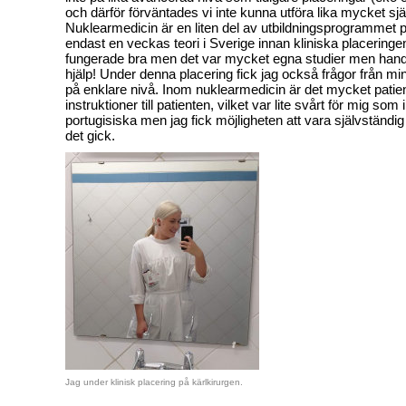
och därför förväntades vi inte kunna utföra lika mycket sjä
Nuklearmedicin är en liten del av utbildningsprogrammet 
endast en veckas teori i Sverige innan kliniska placeringen
fungerade bra men det var mycket egna studier men handle
hjälp! Under denna placering fick jag också frågor från 
på enklare nivå. Inom nuklearmedicin är det mycket patie
instruktioner till patienten, vilket var lite svårt för mig som 
portugisiska men jag fick möjligheten att vara självständ
det gick.
Jag under klinisk placering på kärlkirurgen.