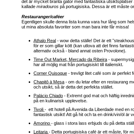
det är mycket branta gator med fantastiska utsiktsplatser
kallade
miradouros
på portugisiska. Dessa är ett måste o
Restauranger/caféer
Egentligen skulle denna lista kunna vara hur lång som hel
ut mina absoluta favoriter som man bara inte får missa!
Athalo Real
- wow detta ställe! Det är ett "steakhou
för er som gillar kött (kan utlova att det finns fantas
alternativ också - bland annat osten Provolone).
Time Out Market, Mercado da Ribeira
- supermysig
har all möjlig mat från portugisiskt till italienskt.
Corner Quisoque
- trevligt litet café som är perfekt 
Chapitô à Mesa
- om du letar efter en restaurang m
och utsikt, så är detta det perfekta stället.
Palácio Chiado
- Extremt god mat och häftig inrednin
på en kulinarisk upplevelse.
Tivoli
- ett hotell på Avenida da Liberdade med en r
fantastisk utsikt! Att gå hit och ta en drink/vin/öl är v
Amorino
- glass i stora lass erbjuds du på detta ställ
Leitaria
- Detta portugisiska café är ett måste, för mi