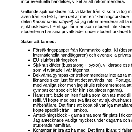
inför eventuella händelser, vilket är att rekommendera.
Gällande sjukhuskläder fick vi kläder från KI som vi tog m
även från ESTeSL, men det är mer en "klänning/förkläde" 
delen
Kurser under utbytet
) så jag rekommenderar att ta
sjukhuskläder. I Portugal får man som student inte kläder 
studenterna har sina privatkläder under studentförklädet
Saker att ta med:
Försäkringspapper
från Kammarkollegiet, KI (dessa
internationella handläggaren) och eventuella privata
EU sjukförsäkringskort
Sjukhuskläder
(bussarong + byxor), vi klarade oss f
som vi tvättade i vår lägenhet.
Bekväma gympaskor
(rekommenderar inte att ta med
liknande skor, just för att det används inte i Portuga
med vanliga skor men jag skulle rekommendera att
gympaskor speciellt för kliniska placeringarna).
Handsprit
, både en liten flaska som kan tas med til
refill. Vi köpte med oss två flaskor av sjukhushand
ml/behållare. Det finns att köpa på vanliga mataffä
köpte specifikt från Hemköp.
Anteckningsblock
- gärna små som får plats i fickorn
Jag antecknade väldigt mycket under dagarna och
studerade hemifrån.
Kontanter
är bra att ha med! Det finns ibland tillfälle