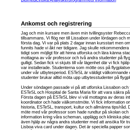
Ankomst och registrering
Jag och min kursare men även min tvillingsyster Rebecca
tillsammans. Vi flög ner till Lissabon under lördagen och
första dag. Vi var på plats 2 dagar innan kursstart men o
funnits hade vi åkt ner tidigare. Jag skulle rekommendera 
tidigt som möjligt för att hinna utforska och lära känna sta
mottagna av vår professor och två andra studenter på flygp
gulligt. Sedan fick vi skjuts till vår lägenhet där vi fick hjälp 
var installerade. Studenterna som mötte oss på flygplatse
under vår utbytesperiod. ESTeSL är väldigt välkomnande
studenter brukar alltid möta upp utbytesstudenter på flygp
Under söndagen passade vi på att utforska Lissabon och v
ESTeSL och Hospital de Santa Maria för att vara säkra på at
Första dagen på ESTeSL blev vi väl mottagna av deras int
koordinator och hade välkomstmöte. Vi fick information 
historia, ESTeSL, transport, kultur och allmänna tips/råd. 
möte med vår professor som hade rundtur på skolan och se
information kring våra scheman, upplägg och kliniska place
även hjälp av några andra studenter med att ansöka för tr
Lisboa viva card under dagen. Det är speciella papper som