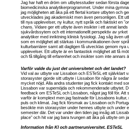
Jag har haft en dröm om utbytesstudier sedan första dag
biomedicinska analytikerprogrammet. Under mina gymnas
jag möjligheten att åka på ett flertal kortare utbyten och
utvecklades jag akademiskt men även personligen. Ett utb
till nya upplevelser, ny kultur, nytt språk och faktiskt en "
on
chans. Vidare ger ett utbyte även insikter i ett annat lands
sjukvårdssytem och ett internationellt perspektiv av yrke
analytiker med inriktning klinisk fysiologi. Jag såg även u
som en möjlighet att stärkas i kommunikationen över spr
kulturbarriärer samt att dagligen få utvecklas genom nya
upplevelser. Ett utbyte är en fantastisk möjlighet att få m
och få tillgång till erfarenhet och insikter som inte annars ä
Varför valde du just det universitetet och det landet?
Vid val av utbyte var Lissabon och ESTeSL ett självklart v
storasyster gjorde sitt utbyte i Lissabon för några år sedan
mycket nöjd. Alla andra studenter jag fick kontakt med som
Lissabon var supernöjda och rekommenderade utbytet. Det
feedback om ESTeSL och Lissabon, något jag föll för. Att 
varför är komplext men jag fastnade för Lissabons kultur,
puls och klimat. Jag fick försmak av Lissabon och Portuga
besökte min storasyster under hennes utbyte och under en
semester där. Det var under den tiden jag insåg att Lissab
place" och hit var jag bara tvungen att åka på utbyte om ja
Information från KI och partneruniversitet, ESTeSL