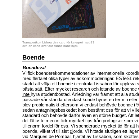
Transportkort Lisboa viva card för kategorin sub23
och en karta över alla tunnelbanelinjer.
Boende
Boendeval
Vi fick boenderekommendationer av internationella koord
med flertalet olika typer av ackommoderingar. ESTeSL 
starkt att
välja ett boende i centrala Lissabon
för uppleva 
bästa sätt. Efter mycket research och letande av boende vald
inte
hyra studentbostad. Anledning var främst att alla st
passade vår standard endast kunde hyras en termin eller ett
blev problematiskt eftersom vi endast behövde boende i 9
sedan antagningsbeskedet kom bestämt oss för att vi vill
standard och behövde därför även en större budget. Att le
det lättaste men vi fick mycket tips från portugiser som vi 
till enorm fördel för oss. Vi spenderade mycket tid för att h
boende, vilket vi till sist gjorde. Vi hittade slutligen ett läge
vid
Marquês de Pombal
, hjärtat av Lissabon, som sköttes 