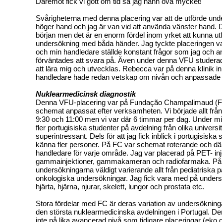
Däremot fick vi gott om tid så jag hann öva mycket!
Svårigheterna med denna placering var att de utförde u
höger hand och jag är van vid att använda vänster hand. D
början men det är en enorm fördel inom yrket att kunna ut
undersökning med båda händer. Jag tyckte placeringen va
och min handledare ställde konstant frågor som jag och a
förväntades att svara på. Även under denna VFU studerad
att lära mig och utvecklas. Rebecca var på denna klinik 
handledare hade redan vetskap om nivån och anpassade d
Nuklearmedicinsk diagnostik
Denna VFU-placering var på Fundação Champalimaud (FC
schemat anpassat efter verksamheten. Vi började allt från 
9:30 och 11:00 men vi var där 6 timmar per dag. Under mi
fler portugisiska studenter på avdelning från olika universit
superintressant. Dels för att jag fick inblick i portugisisk
känna fler personer. På FC var schemat roterande och där
handledare för varje område. Jag var placerad på PET- inj
gammainjektioner, gammakameran och radiofarmaka. På
undersökningarna väldigt varierande allt från pediatriska pat
onkologiska undersökningar. Jag fick vara med på unders
hjärta, hjärna, njurar, skelett, lungor och prostata etc.
Stora fördelar med FC är deras variation av undersökninga
den största nuklearmedicinska avdelningen i Portugal. De
inte på lika avancerad nivå som tidigare placeringar (eko 