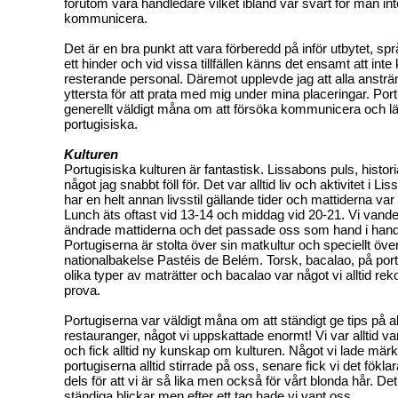
förutom våra handledare vilket ibland var svårt för man in
kommunicera.
Det är en bra punkt att vara förberedd på inför utbytet, 
ett hinder och vid vissa tillfällen känns det ensamt att in
resterande personal. Däremot upplevde jag att alla ansträng
yttersta för att prata med mig under mina placeringar. Por
generellt väldigt måna om att försöka kommunicera och l
portugisiska.
Kulturen
Portugisiska kulturen är fantastisk. Lissabons puls, histo
något jag snabbt föll för. Det var alltid liv och aktivitet i L
har en helt annan livsstil gällande tider och mattiderna var
Lunch äts oftast vid 13-14 och middag vid 20-21. Vi vand
ändrade mattiderna och det passade oss som hand i han
Portugiserna är stolta över sin matkultur och speciellt öve
nationalbakelse Pastéis de Belém. Torsk, bacalao, på portu
olika typer av maträtter och bacalao var något vi alltid 
prova.
Portugiserna var väldigt måna om att ständigt ge tips på ak
restauranger, något vi uppskattade enormt! Vi var alltid 
och fick alltid ny kunskap om kulturen. Något vi lade märke 
portugiserna alltid stirrade på oss, senare fick vi det föklar
dels för att vi är så lika men också för vårt blonda hår. D
ständiga blickar men efter ett tag hade vi vant oss.