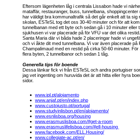
Eftersom lägenheten låg i centrala Lissabon hade vi närhet ti
mataffär, restauranger, buss, tunnelbana, shoppingcente
har väldigt bra kommunaltrafik så det går enkelt att ta sig r
skolan, ESTeSL tog det oss 30-40 minuter och för att kom
tunnelbanan med ett byte och sedan gå i 10 minuter eller ta
sjukhusen vi var placerade på för VFU var det olika restid. 
Santa Maria där vi båda hade 2 placeringar hade vi ungef
och vi åkte dit med tunnelbana. Vi var även placerade p
Champalimaud med en restid på cirka 50-60 minuter. För att
flera byten, 2 tunnelbanor och sedan 1 tåg.
Generella tips för boende
Dessa länkar fick vi från ESTeSL och andra portugiser s
jag vet ingenting om huruvida det är att hitta eller hyra b
sidor.
www.ipl.pt/alojamento
www.anjaf.pt/en/index.php
www.custojusto.pt/portugal
www.studyinlisbon.pt/en/alojamento/
www.esnlisboa.org/housing
www.erasmuslisboa.com/#get-a-room
www.erasmuslifelisboa.com/#ell-housing
www.facebook.com/ELL.Housing/
www.collegiate-ac.pt/en/