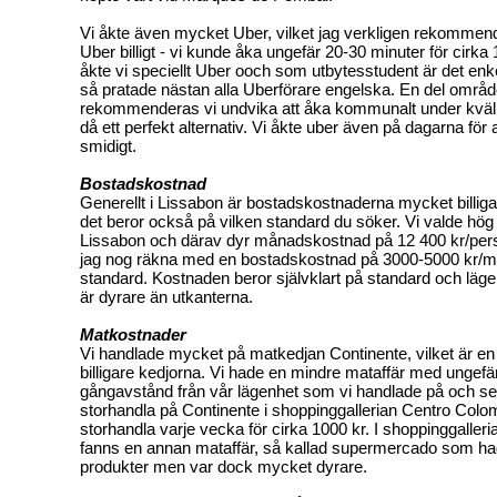
Vi åkte även mycket Uber, vilket jag verkligen rekommend
Uber billigt - vi kunde åka ungefär 20-30 minuter för cirka
åkte vi speciellt Uber ooch som utbytesstudent är det enk
så pratade nästan alla Uberförare engelska. En del områ
rekommenderas vi undvika att åka kommunalt under kväl
då ett perfekt alternativ. Vi åkte uber även på dagarna för 
smidigt.
Bostadskostnad
Generellt i Lissabon är bostadskostnaderna mycket billig
det beror också på vilken standard du söker. Vi valde hög 
Lissabon och därav dyr månadskostnad på 12 400 kr/pers
jag nog räkna med en bostadskostnad på 3000-5000 kr/m
standard. Kostnaden beror självklart på standard och läge
är dyrare än utkanterna.
Matkostnader
Vi handlade mycket på matkedjan Continente, vilket är en
billigare kedjorna. Vi hade en mindre mataffär med ungefä
gångavstånd från vår lägenhet som vi handlade på och s
storhandla på Continente i shoppinggallerian Centro Colo
storhandla varje vecka för cirka 1000 kr. I shoppinggalleri
fanns en annan mataffär, så kallad supermercado som ha
produkter men var dock mycket dyrare.