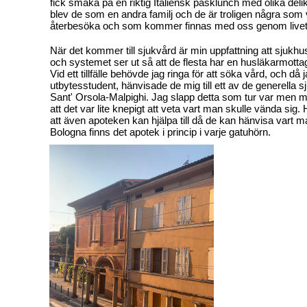
fick smaka på en riktig Italiensk påsklunch med olika deli
blev de som en andra familj och de är troligen några so
återbesöka och som kommer finnas med oss genom livet
När det kommer till sjukvård är min uppfattning att sjukhus
och systemet ser ut så att de flesta har en husläkarmottag
Vid ett tillfälle behövde jag ringa för att söka vård, och då 
utbytesstudent, hänvisade de mig till ett av de generella
Sant' Orsola-Malpighi. Jag slapp detta som tur var men m
att det var lite knepigt att veta vart man skulle vända sig. H
att även apoteken kan hjälpa till då de kan hänvisa vart ma
Bologna finns det apotek i princip i varje gatuhörn.