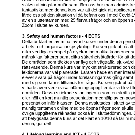
självskattningsformulär samt lära oss hur man administr
fantastiska med denna kurs var att det gick att applicera 
lärde oss på den situation vi då befann oss i med Covid-
av en sluttentamen med 29 flervalsfrågor och en öppen skri
Zoom i slutet av kursen.
3. Safety and human factors - 4 ECTS
Detta är klart en av mina favoritkurser under denna period
arbets- och organisationspsykologi. Kursen gick ut på att v
olika verkliga exempel på olyckor inom olika koncerner 
mänskliga faktorer samt olika säkerhetsåtgärder för att de
De områden som täcktes var flyg och vägtrafik, sjukvård 
rättsväsende. Denna kurs var mycket strukturerad och de
lektionerna var väl planerade. Läraren hade en mer intera
elever svara på frågor under föreläsningarnas gång samt 
med sig som fanns tillhands för frågor. Kursen gick ut på
vi hade även veckovisa inlämningsuppgifter där vi blev till
områden. Dessa skickade vi antingen in som en skriftlig 
eller höll en kort muntlig presentation medhjälp av en pow
presentation inför klassen. Denna avslutades i slutet av 
muntlig tentamen online med tre öppna frågor som skulle
övriga uppgifterna räknades också in i slutbedömningen.
att betygsätta denna kurs är det klart en 10/10 så får ni möj
denna, gör det!
4. Lifelong learning and ICT - 4 ECTS