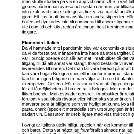
man skulle studera på via en app vid namn OLS, i vårt fa
gjordes både innan avresa och sedan när man var tillbaka
info exakt vad som skulle göras fick vi via mail då ansökan 
gjord. Ett tips är att även ansöka om andra stipendier. Här 
bollen och lyckades inte bli nominerad till andra stipendier. 
ute i god tid och kika redan året innan, helst terminen inna
tidigare.
Ekonomin i Italien
Då vi hamnade mitt i pandemin blev vår ekonomiska situat
då vi de första två månaderna inte hade så stora utgifter. 
var i princip boende och såklart mat i matbutiker då det v
tillgång till då allt annat var stängt. Ibland beställde vi 
levererades till dörren. Det man får vara beredd på är at
kan vara höga i Bologna speciellt innanför murarna i stan. V
kan bli aningen billigare om man väljer att bo en bit utanfö
exempelvis i Cesena. För oss var det värt att lägga penga
för att få möjligheten att bo centralt i Bologna. Mer om dett
fliken boende. Matkostnader generellt i matbutiker är relati
förutom vissa lokala råvaror eller inhemska varumärken.
matvaror som är billigare som var härligt att kunna lyxa til
pasta, chark (speciellt mortadella som ursprungligen är f
såklart vin. Dessutom är det billigare med viss frukt och g
I övrigt är Italiens uteliv billigt, speciellt när det kommer t
och barer. Detta var något jag framförallt saknade när jag k