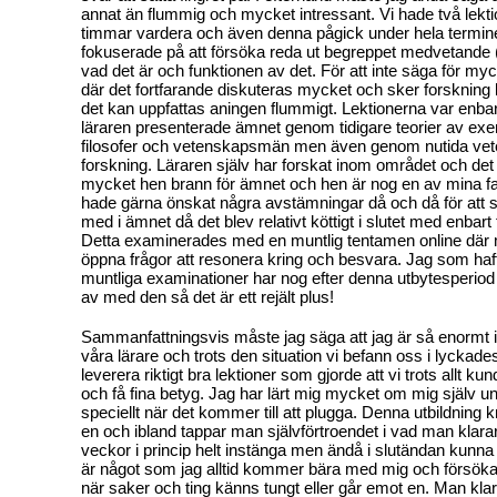
annat än flummig och mycket intressant. Vi hade två lekti
timmar vardera och även denna pågick under hela termin
fokuserade på att försöka reda ut begreppet medvetande 
vad det är och funktionen av det. För att inte säga för mycke
där det fortfarande diskuteras mycket och sker forskning 
det kan uppfattas aningen flummigt. Lektionerna var enbar
läraren presenterade ämnet genom tidigare teorier av exe
filosofer och vetenskapsmän men även genom nutida vet
forskning. Läraren själv har forskat inom området och de
mycket hen brann för ämnet och hen är nog en av mina favor
hade gärna önskat några avstämningar då och då för att 
med i ämnet då det blev relativt köttigt i slutet med enbart 
Detta examinerades med en muntlig tentamen online där 
öppna frågor att resonera kring och besvara. Jag som haft
muntliga examinationer har nog efter denna utbytesperiod
av med den så det är ett rejält plus!
Sammanfattningsvis måste jag säga att jag är så enormt
våra lärare och trots den situation vi befann oss i lyckades 
leverera riktigt bra lektioner som gjorde att vi trots allt k
och få fina betyg. Jag har lärt mig mycket om mig själv u
speciellt när det kommer till att plugga. Denna utbildning
en och ibland tappar man självförtroendet i vad man klarar 
veckor i princip helt instänga men ändå i slutändan kunna 
är något som jag alltid kommer bära med mig och försöka
när saker och ting känns tungt eller går emot en. Man kl