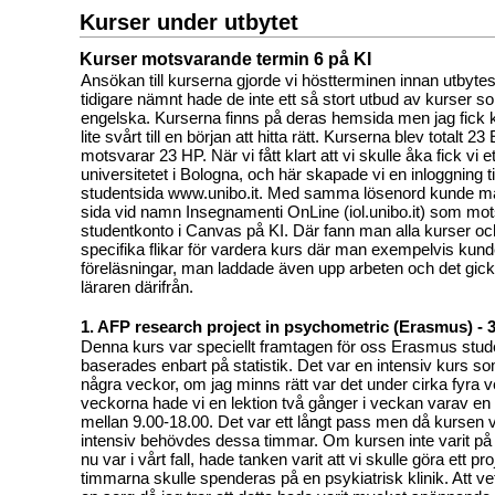
Kurser under utbytet
Kurser motsvarande termin 6 på KI
Ansökan till kurserna gjorde vi höstterminen innan utbyt
tidigare nämnt hade de inte ett så stort utbud av kurser s
engelska. Kurserna finns på deras hemsida men jag fick k
lite svårt till en början att hitta rätt. Kurserna blev totalt
motsvarar 23 HP. När vi fått klart att vi skulle åka fick vi 
universitetet i Bologna, och här skapade vi en inloggning ti
studentsida www.unibo.it. Med samma lösenord kunde ma
sida vid namn Insegnamenti OnLine (iol.unibo.it) som mot
studentkonto i Canvas på KI. Där fann man alla kurser oc
specifika flikar för vardera kurs där man exempelvis kunde
föreläsningar, man laddade även upp arbeten och det gick
läraren därifrån.
1. AFP research project in psychometric (Erasmus) -
Denna kurs var speciellt framtagen för oss Erasmus stud
baserades enbart på statistik. Det var en intensiv kurs so
några veckor, om jag minns rätt var det under cirka fyra v
veckorna hade vi en lektion två gånger i veckan varav en 
mellan 9.00-18.00. Det var ett långt pass men då kursen 
intensiv behövdes dessa timmar. Om kursen inte varit på
nu var i vårt fall, hade tanken varit att vi skulle göra ett 
timmarna skulle spenderas på en psykiatrisk klinik. Att vet