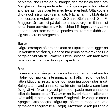
parkerna inne i stan där vi hängde den mesta av tiden hete
Margherita. Här spenderade vi många dagar och kvällar
andra erasmusstudenter med lekar eller fest. Ofta köpte a
dricka och så umgicks man där. Några namn på kända tor
spenderade mycket av tiden är Santo Stefano och San F
Maggiore är namnet på det stora huvudtorget mitt inne i s
annat hade utombusbio. Alla klubbar i Bologna var tyvärr
senare under sommaren öppnades en utomhusklubb vid
låg vid Giardini Margherita.
Barer
Några exempel på bra drinkhak är Lupulus (som ligger nä
universitetsområdet), Habana bar (finns flera omkring i B
bargatan vid Via del Pratello. I hela Bologna kan man äve
osterior där man kan ta sig en aperitivo.
Mat
Italien är som många vet kända för sin mat och det var fö
i Italien och jag kan inte annat än att hålla med om detta. I
hitta riktigt bra restauranger och som jag uppskattar ändå
Bologna är bland annat kända för sin mortadella som komm
övrigt åt vi såklart mycket pizza och pasta men unnade 
olika delikatessostar. Två av mina favoriträtter i Italien s
två skaldjurspastor vid namn Spaghetti alle vongole med
Spaghetti allo scoglio. Några tips på restauranger är: Oste
gärna deras tagliatelle al Ragù), Mozzabella (en pizzeria d