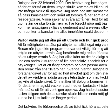
Bologna den 22 februari 2020. Det behövs nog inte säga
så för att förstå att detta utbyte skulle komma att bli en u
inte många skulle få uppleva. Jag hade nog inte räknat med
så pass känslosamt och svårt att försöka få ner som en 
reseberättelse. Vissa saker är svåra att få ner i text för 
utomstående ska förstå men jag har försökt göra mitt bäst
kommer antagligen skilja sig gentemot andra elevers utby
och rubrikerna kanske inte alltid innehåller exakt det som
Varför valde jag att åka på ett utbyte och hur gick pro
Att få möjligheten att åka på utbyte har alltid legat mig var
Redan när jag sökte programmet var det viktigt för mig a
erbjöd en utbytestermin. Jag bestämde mig redan från start
på ett utbyte termin 6. Jag har alltid känt att det är viktigt 
uppleva andra kulturer och få lite perspektiv, speciellt för
psykologer. Det är ett långt program och det passar även b
liten break från ens tillvaro här i Sverige. Varför Bologna b
förstahandsval var för att jag hört mycket gott om den st
det ett av världens äldsta universitetsstäder som jag tyc
jag ville åt studentlivet. Om ni åker till Bologna kommer ni
för det är en magiskt vacker stad med en fantastisk histor
måste åka dit för att verkligen uppleva. Jag hade dessutom 
Italien tidigare och detta kanske skulle bli den enda möjligh
kunna bo i just Italien en längre period.
Det krävdes lite förberedelse då jag tidigt fick höra att bet