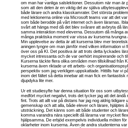
om man har vanliga salslektioner. Dessutom när man är p
som att den delen är en viktig del av själva utbytesupplevel
både lärare och andra klasskamrater. Det största problem
med lektionerna online via Microsoft teams var att det var
som både berodde på vårt internet och även lärarnas. Ibl
svårt att hänga med då det blev svårare att avbryta då lär
samma interaktion med eleverna. Dessutom då många av 
många praktiska moment var vissa av kurserna tvungna a
Min upplevelse av detta är att kurserna blev mer teoretis
aningen tyngre om man jämför med vilken information vi f
över oss på KI. Det positiva är att trots detta lyckades lä
mycket intressanta och de var oerhört inspirerande och t
Kurserna täckte flera olika områden men tillskillnad från 
kurserna även riktade ur ett arbets- och organisationspsy
perspektiv som jag verkligen uppskattade. Hittills har vi p
inom det fältet så detta innebar att man fick en fantastisk m
djupdyka lite mer.
Ur ett studiesyfte har denna situation för oss som utbytes
medfört mycket negativt, trots det tycker jag att det änd
fint. Trots att allt var på distans har jag nog aldrig tidigar
gemenskap och att alla, både elever och lärare, hjälptes åt
utsträckning. Det känns som att både studenter och lära
komma varandra nära speciellt då lärarna var mycket flex
hjälpsamma. De erbjöd exempelvis individuella möten för a
oklarheter inom kurserna. Även de andra studenterna va