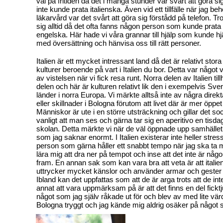
väl på fritiden då det i många stunder var svårt att göra 
inte kunde prata italienska. Även vid ett tillfälle när jag b
läkarvård var det svårt att göra sig förstådd på telefon. Tro
sig alltid då det ofta fanns någon person som kunde prata l
engelska. Här hade vi våra grannar till hjälp som kunde hjäl
med översättning och hänvisa oss till rätt personer.
Italien är ett mycket intressant land då det är relativt stor
kulturer beroende på vart i Italien du bor. Detta var något v
av vistelsen när vi fick resa runt. Norra delen av Italien til
delen och här är kulturen relativt lik den i exempelvis Sve
länder i norra Europa. Vi märkte alltså inte av några direk
eller skillnader i Bologna förutom att livet där är mer öppet
Människor är ute i en större utsträckning och gillar det soci
vanligt att man ses och gärna tar sig en aperitivo en tisdag 
skolan. Detta märkte vi när de väl öppnade upp samhället
som jag saknar enormt. I Italien existerar inte heller stre
person som gärna håller ett snabbt tempo när jag ska ta 
lära mig att dra ner på tempot och inse att det inte är någ
fram. En annan sak som kan vara bra att veta är att italie
uttrycker mycket känslor och använder armar och gester n
Ibland kan det uppfattas som att de är arga trots att de int
annat att vara uppmärksam på är att det finns en del fickt
något som jag själv råkade ut för och blev av med lite värd
Bologna tryggt och jag kände mig aldrig osäker på något s