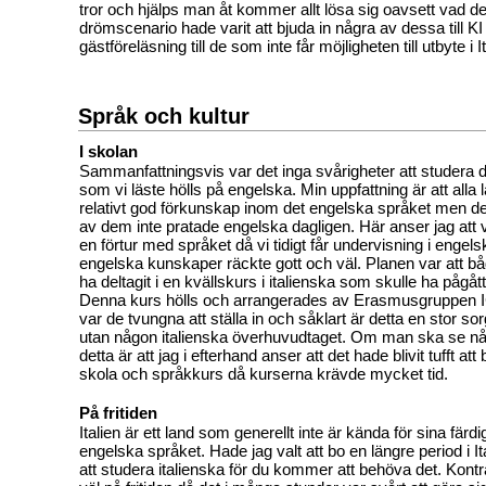
tror och hjälps man åt kommer allt lösa sig oavsett vad det
drömscenario hade varit att bjuda in några av dessa till KI
gästföreläsning till de som inte får möjligheten till utbyte i It
Språk och kultur
I skolan
Sammanfattningsvis var det inga svårigheter att studera d
som vi läste hölls på engelska. Min uppfattning är att alla
relativt god förkunskap inom det engelska språket men de
av dem inte pratade engelska dagligen. Här anser jag att v
en förtur med språket då vi tidigt får undervisning i engel
engelska kunskaper räckte gott och väl. Planen var att båd
ha deltagit i en kvällskurs i italienska som skulle ha pågått
Denna kurs hölls och arrangerades av Erasmusgruppen 
var de tvungna att ställa in och såklart är detta en stor s
utan någon italienska överhuvudtaget. Om man ska se nå
detta är att jag i efterhand anser att det hade blivit tufft a
skola och språkkurs då kurserna krävde mycket tid.
På fritiden
Italien är ett land som generellt inte är kända för sina färd
engelska språket. Hade jag valt att bo en längre period i It
att studera italienska för du kommer att behöva det. Kont