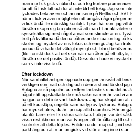
man inte fick gick vi ibland ut och tog kortare promenader 
för att få frisk luft och för att inte bli helt tokig. Jag som i
lyckades beta av en och annan serie på Netflix och SVT P
nämnt fick vi även möjligheten att umgås några gånger m
vi fick ändå lite mänsklig kontakt. Tipset här som jag vill 
försöka skapa sig bra rutiner så att man hittar aktiviteter
sysselsätta sig med något annat som stimulerar en. Tyv
trött på kvällarna då denna påfrestande situation tog på kr
skolan tog mycket av ens fokus och energi. Jag kan trots
period då vi hade det väldigt mysigt och ibland behöver ma
(lite ironiskt dock att det sker när man åker på ett utbyte
försöka se det positivt ändå). Dessutom hade vi mycket r
som vi inte visste då.
Efter lockdown
När samhället äntligen öppnade upp igen är svårt att beskr
verkligen som natt och dag och i denna stund förstod jag 
Bologna är så populärt och vilken fantastisk stad det är. Jag
något sätt uppskattade de små sakerna mer än vad vi an
ha gjort om det inte varit lockdown. Jag har skojat om att 
på ett koutsläpp, ungefär samma typ av lyckorus. Bologn
har mycket uteliv, du är i princip alltid utomhus. Här um
utanför barer eller fik i stora sällskap. I början var det såkl
vissa restriktioner man var tvungen att förhålla sig till oc
kontroller att detta följdes. Fritiden under maj och juni be
parkhäng och att man umgicks vid större torg inne i stan.