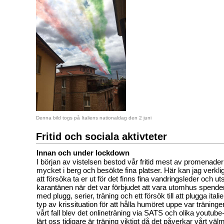
Denna bild togs på Italiens nationaldag den 2 juni
Fritid och sociala aktivteter
Innan och under lockdown
I början av vistelsen bestod vår fritid mest av promenade
mycket i berg och besökte fina platser. Här kan jag ver
att försöka ta er ut för det finns fina vandringsleder och ut
karantänen när det var förbjudet att vara utomhus spende
med plugg, serier, träning och ett försök till att plugga ita
typ av krissituation för att hålla humöret uppe var träninge
vårt fall blev det onlineträning via SATS och olika youtub
lärt oss tidigare är träning viktigt då det påverkar vårt väl