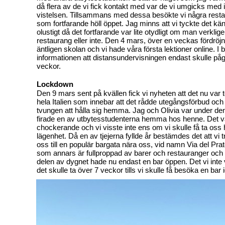
då flera av de vi fick kontakt med var de vi umgicks med i
vistelsen. Tillsammans med dessa besökte vi några rest
som fortfarande höll öppet. Jag minns att vi tyckte det k
olustigt då det fortfarande var lite otydligt om man verklig
restaurang eller inte. Den 4 mars, över en veckas fördröjn
äntligen skolan och vi hade våra första lektioner online. I b
informationen att distansundervisningen endast skulle pågå
veckor.
Lockdown
Den 9 mars sent på kvällen fick vi nyheten att det nu var t
hela Italien som innebar att det rådde utegångsförbud och
tvungen att hålla sig hemma. Jag och Olivia var under de
firade en av utbytesstudenterna hemma hos henne. Det va
chockerande och vi visste inte ens om vi skulle få ta oss h
lägenhet. Då en av tjejerna fyllde år bestämdes det att vi tro
oss till en populär bargata nära oss, vid namn Via del Pra
som annars är fullproppad av barer och restauranger och 
delen av dygnet hade nu endast en bar öppen. Det vi inte v
det skulle ta över 7 veckor tills vi skulle få besöka en bar 