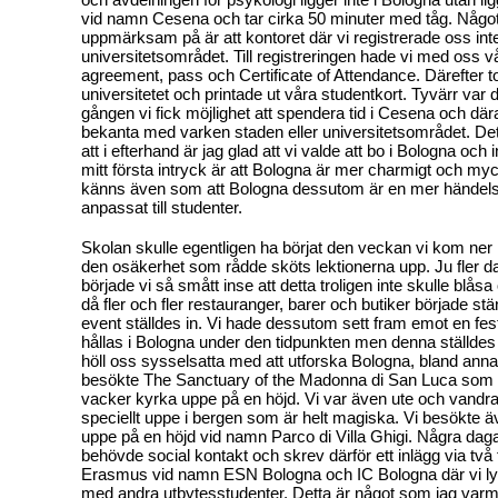
vid namn Cesena och tar cirka 50 minuter med tåg. Något
uppmärksam på är att kontoret där vi registrerade oss inte
universitetsområdet. Till registreringen hade vi med oss v
agreement, pass och Certificate of Attendance. Därefter tog
universitetet och printade ut våra studentkort. Tyvärr var
gången vi fick möjlighet att spendera tid i Cesena och dära
bekanta med varken staden eller universitetsområdet. Det
att i efterhand är jag glad att vi valde att bo i Bologna och
mitt första intryck är att Bologna är mer charmigt och my
känns även som att Bologna dessutom är en mer händels
anpassat till studenter.
Skolan skulle egentligen ha börjat den veckan vi kom ne
den osäkerhet som rådde sköts lektionerna upp. Ju fler 
började vi så smått inse att detta troligen inte skulle blås
då fler och fler restauranger, barer och butiker började s
event ställdes in. Vi hade dessutom sett fram emot en fes
hållas i Bologna under den tidpunkten men denna ställdes t
höll oss sysselsatta med att utforska Bologna, bland anna
besökte The Sanctuary of the Madonna di San Luca som ä
vacker kyrka uppe på en höjd. Vi var även ute och vandr
speciellt uppe i bergen som är helt magiska. Vi besökte 
uppe på en höjd vid namn Parco di Villa Ghigi. Några dagar
behövde social kontakt och skrev därför ett inlägg via två
Erasmus vid namn ESN Bologna och IC Bologna där vi ly
med andra utbytesstudenter. Detta är något som jag va