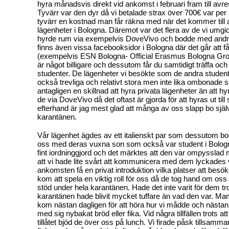
hyra månadsvis direkt vid ankomst i februari fram till avre
Tyvärr var den dyr då vi betalade strax över 700€ var per
tyvärr en kostnad man får räkna med när det kommer till 
lägenheter i Bologna. Däremot var det flera av de vi um
hyrde rum via exempelvis DoveVivo och bodde med andra
finns även vissa facebooksidor i Bologna där det går att 
(exempelvis ESN Bologna- Official Erasmus Bologna Grou
är något billigare och dessutom får du samtidigt träffa 
studenter. De lägenheter vi besökte som de andra student
också trevliga och relativt stora men inte lika ombonade s
antagligen en skillnad att hyra privata lägenheter än att 
de via DoveVivo då det oftast är gjorda för att hyras ut till 
efterhand är jag mest glad att många av oss slapp bo sjä
karantänen.
Vår lägenhet ägdes av ett italienskt par som dessutom 
oss med deras vuxna son som också var student i Bolog
fint iordninggjord och det märktes att den var ompysslad 
att vi hade lite svårt att kommunicera med dem lyckades vi 
ankomsten få en privat introduktion vilka platser att besö
kom att spela en viktig roll för oss då de tog hand om os
stöd under hela karantänen. Hade det inte varit för dem tro
karantänen hade blivit mycket tuffare än vad den var. Ma
kom nästan dagligen för att höra hur vi mådde och nästan 
med sig nybakat bröd eller fika. Vid några tillfällen trots att 
tillåtet bjöd de över oss på lunch. Vi firade påsk tillsa