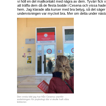
vi höll en del mailkontakt med några av dem. Tyvärr fick vi
att träffa dem då de flesta bodde i Cesena och vissa hade 
hem. Jag klarade alla kurser med bra betyg, så det säger 
undervisningen var mycket bra. Mer om detta under nästa 
Den enda bild jag har från Cesena utanför
avdelningen för psykologi där vi skulle haft våra
lektioner.