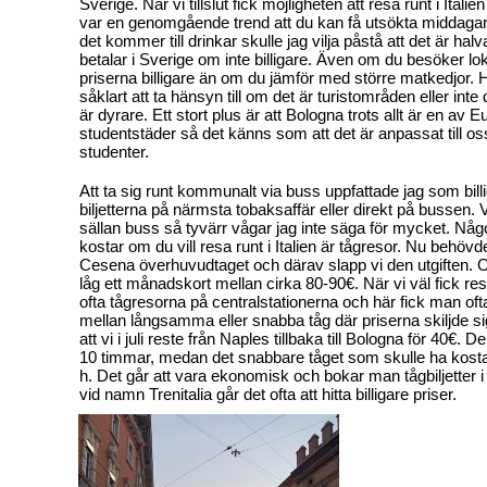
Sverige. När vi tillslut fick möjligheten att resa runt i Italie
var en genomgående trend att du kan få utsökta middagar
det kommer till drinkar skulle jag vilja påstå att det är ha
betalar i Sverige om inte billigare. Även om du besöker lok
priserna billigare än om du jämför med större matkedjor. H
såklart att ta hänsyn till om det är turistområden eller inte 
är dyrare. Ett stort plus är att Bologna trots allt är en av 
studentstäder så det känns som att det är anpassat till os
studenter.
Att ta sig runt kommunalt via buss uppfattade jag som billi
biljetterna på närmsta tobaksaffär eller direkt på bussen. 
sällan buss så tyvärr vågar jag inte säga för mycket. Nå
kostar om du vill resa runt i Italien är tågresor. Nu behövde v
Cesena överhuvudtaget och därav slapp vi den utgiften. 
låg ett månadskort mellan cirka 80-90€. När vi väl fick res
ofta tågresorna på centralstationerna och här fick man oft
mellan långsamma eller snabba tåg där priserna skiljde si
att vi i juli reste från Naples tillbaka till Bologna för 40€.
10 timmar, medan det snabbare tåget som skulle ha kostat
h. Det går att vara ekonomisk och bokar man tågbiljetter i
vid namn Trenitalia går det ofta att hitta billigare priser.