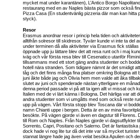
mycket mat under karantänen), L’Antico Borgo Napolitano
restaurang med en av Naples bästa pizzor som också finn
Pizza Casa (En studentvänlig pizzeria där man kan hitta p
styck).
Resor
Erasmus anordnar resor i princip hela tiden och aktiviteter
alltifrån solresor till skidresor. Tyvärr kunde vi inte ta de
under terminen då alla aktiviteter via Erasmus fick ställas 
öppnade upp ju lättare blev det att resa runt och i maj kun
iväg och vår första resa blev till Cesenatico utanför Rimini
tillsammans med ett stort gäng andra studenter och bodde
hotell nära stranden. Som tidigare nämnt är det smidigt att
tåg och det finns många fina platser omkring Bologna att 
juni åkte både jag och Olivia hem men valde att åka tillbaka
slutet av juni och spenderade nästan ytterligare en månad 
denna period passade vi på att ta igen allt vi missat och k
Italien med de vi lärt känna i Bologna. Det härliga var att
andra studenter som vi umgåtts med som också reste run
upp på vägen. Vårt första stopp blev Toscana där vi bodde 
namn Chianti uppe i bergen. Detta är en av mina favoritpl
besökte. På vägen gjorde vi även en dagstur till Florens. D
till Rom och Naples. Från Naples gjorde vi dagsutflykter ti
Sorrento, Capri, Positano och Salerno. Det är fantastiska 
dock hade vi nog lite tur då det inte var så mycket turiste
stannat längre hade jag även velat besöka Apulien och den