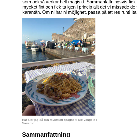
som också verkar helt magiskt. Sammanfattningsvis fick 
mycket fint och fick ta igen i princip allt det vi missade de
karantän. Om ni har ni möjlighet, passa på att res runt! Ita
Här äter jag då min favoriträtt spaghetti alle vongole i
Sorrento
Sammanfattning