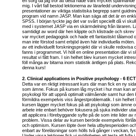
en sorg då jag tror att detta hade varit mycket spännande
mig. I vårt fall bestod lektionerna av lärarledd undervisn
presentationer av viktiga statistiska begrepp samt guidning 
program vid namn JASP. Man kan säga att det är en enkla
SPSS. I början tyckte jag det var svårt speciellt då vi sku
med i systemet JASP via en skärmdelning från läraren. L
samtidigt av word där hen klippte och klistrade och skrev 
var mycket pedagogisk och hade ett fantastiskt tålamod 
man inte förstod samt erbjöd även här individuella möten
av ett individuellt forskningsprojekt där vi skulle redovis
fanns i programmet. Vi höll en online presentation där vi 
resultat vi fått fram. I sin helhet blev kursen mycket intress
föll många av bitarna inom statistik äntligen på plats. 
denna kurs!
2. Clinical applications in Positive psychology - 6 EC
Detta var en riktigt intressant kurs där man fick en ny sid
som ämne. Fokus på kursen låg mycket i hur man kan an
psykologi för att uppnå optimalt välmående samt hur den kan
förmildra exempelvis viss ångestproblematik. I sin helhet
kursen lägger mycket fokus på att psykologi som ämne oc
arbete inte enbart behöver fokusera på sjuka individer uta
att applicera i förebyggande syfte på de som inte lider av
problem. Vissa delar av kursen berörde exempelvis förlåte
och optimism. Kursen löpte över hela utbytesperioden och 
enbart av föreläsningar som hölls två gånger i veckan, fy
Under vissa lektioner fick vi möjligheten att testa att fylla 