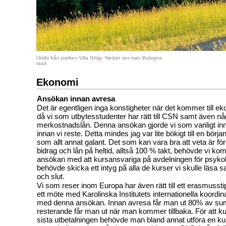
Utsikt från parken Villa Ghigi. Nedan ser man Bologna
stad.
Ekonomi
Ansökan innan avresa
Det är egentligen inga konstigheter när det kommer till 
då vi som utbytesstudenter har rätt till CSN samt även n
merkostnadslån. Denna ansökan gjorde vi som vanligt inn
innan vi reste. Detta mindes jag var lite bökigt till en börj
som allt annat galant. Det som kan vara bra att veta är för at
bidrag och lån på heltid, alltså 100 % takt, behövde vi kom
ansökan med att kursansvariga på avdelningen för psykol
behövde skicka ett intyg på alla de kurser vi skulle läsa 
och slut.
Vi som reser inom Europa har även rätt till ett erasmusst
ett möte med Karolinska Institutets internationella koordina
med denna ansökan. Innan avresa får man ut 80% av s
resterande får man ut när man kommer tillbaka. För att k
sista utbetalningen behövde man bland annat utföra en ku