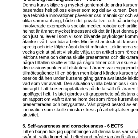
Denna kurs skiljde sig mycket gentemot de andra kurser
baserades helt på oss elever som tog del av kursen. Den
nya tekniska innovationer påverkar oss människor och vå
olika sammanhang, både i det privata livet och på arbetspl
involverade exempelvis sociala medier, robotar och artificiel
helhet är ämnet mycket intressant då det är i just denna pe
och just nu lever i som vi som blivande psykologer komm
åtanke i vårt framtida arbete. Min åsikt är dock att kursen
spretig och inte följde något direkt mönster. Lektionerna 
vecka gick ut på att vi skulle välja ut en artikel som rö
lektions tema och denna skulle presenteras och diskuteras
några tillfällen skulle vi titta på några filmer och vi skulle 
diskussionspunkter att diskutera. Läraren var engagerad 
tillmötesgående till en början men ibland kändes kursen t
oseriös då hen under kursens gång gärna avslutade lektio
vad som var avsatt. Den situation vi alla befann oss i kan 
bidragit till att kursen uppfattades på detta sätt då läraren
upplägget helt. I slutet gjordes ett grupparbete på distans 
en rapport om valfritt ämne inom det som rörde kursmåle
presenterades och betygsattes. Vårt projekt bestod av en
innovation som skulle minska stress på arbetsplatser gen
aktivitet.
5. Self-awareness and consciousness - 6 ECTS
Till en början fick jag uppfattningen att denna kurs var små
svår att sätta fingret på. I efterhand måste jag ändå säga at