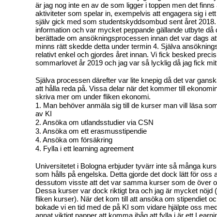
är jag nog inte en av de som ligger i toppen men det finn
aktiviteter som spelar in, exempelvis att engagera sig i et
själv gick med som studentskyddsombud sent året 2018.
information och var mycket peppande gällande utbyte då
berättade om ansökningsprocessen innan det var dags at
minns rätt skedde detta under termin 4. Själva ansöknin
relativt enkel och gjordes året innan. Vi fick besked preci
sommarlovet år 2019 och jag var så lycklig då jag fick mit
Själva processen därefter var lite knepig då det var ga
att hålla reda på. Vissa delar när det kommer till ekonom
skriva mer om under fliken ekonomi.
1. Man behöver anmäla sig till de kurser man vill läsa s
av KI
2. Ansöka om utlandsstudier via CSN
3. Ansöka om ett erasmusstipendie
4. Ansöka om försäkring
4. Fylla i ett learning agreement
Universitetet i Bologna erbjuder tyvärr inte så många kur
som hålls på engelska. Detta gjorde det dock lätt för oss at
dessutom visste att det var samma kurser som de över o
Dessa kurser var dock riktigt bra och jag är mycket nöjd
fliken kurser). När det kom till att ansöka om stipendiet o
bokade vi en tid med de på KI som vidare hjälpte oss med 
annat viktigt papper att komma ihåg att fylla i är ett Lea