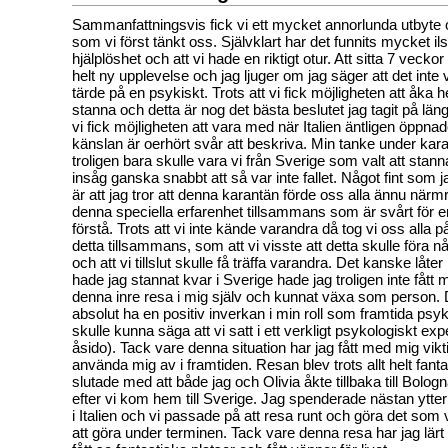
Sammanfattningsvis fick vi ett mycket annorlunda utbyte o
som vi först tänkt oss. Självklart har det funnits mycket i
hjälplöshet och att vi hade en riktigt otur. Att sitta 7 vecko
helt ny upplevelse och jag ljuger om jag säger att det inte 
tärde på en psykiskt. Trots att vi fick möjligheten att åka 
stanna och detta är nog det bästa beslutet jag tagit på läng
vi fick möjligheten att vara med när Italien äntligen öppn
känslan är oerhört svår att beskriva. Min tanke under kara
troligen bara skulle vara vi från Sverige som valt att stan
insåg ganska snabbt att så var inte fallet. Något fint som j
är att jag tror att denna karantän förde oss alla ännu närm
denna speciella erfarenhet tillsammans som är svårt för 
förstå. Trots att vi inte kände varandra då tog vi oss alla 
detta tillsammans, som att vi visste att detta skulle föra n
och att vi tillslut skulle få träffa varandra. Det kanske låter
hade jag stannat kvar i Sverige hade jag troligen inte fått m
denna inre resa i mig själv och kunnat växa som person
absolut ha en positiv inverkan i min roll som framtida psy
skulle kunna säga att vi satt i ett verkligt psykologiskt e
åsido). Tack vare denna situation har jag fått med mig vikt
använda mig av i framtiden. Resan blev trots allt helt fanta
slutade med att både jag och Olivia åkte tillbaka till Bolo
efter vi kom hem till Sverige. Jag spenderade nästan ytterl
i Italien och vi passade på att resa runt och göra det som vi
att göra under terminen. Tack vare denna resa har jag lärt