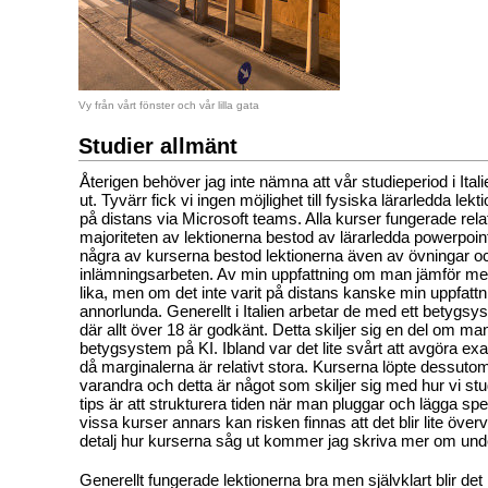
Vy från vårt fönster och vår lilla gata
Studier allmänt
Återigen behöver jag inte nämna att vår studieperiod i Ita
ut. Tyvärr fick vi ingen möjlighet till fysiska lärarledda lekti
på distans via Microsoft teams. Alla kurser fungerade rela
majoriteten av lektionerna bestod av lärarledda powerpoint
några av kurserna bestod lektionerna även av övningar 
inlämningsarbeten. Av min uppfattning om man jämför med 
lika, men om det inte varit på distans kanske min uppfattni
annorlunda. Generellt i Italien arbetar de med ett betygs
där allt över 18 är godkänt. Detta skiljer sig en del om m
betygsystem på KI. Ibland var det lite svårt att avgöra e
då marginalerna är relativt stora. Kurserna löpte dessutom
varandra och detta är något som skiljer sig med hur vi stu
tips är att strukturera tiden när man pluggar och lägga speci
vissa kurser annars kan risken finnas att det blir lite över
detalj hur kurserna såg ut kommer jag skriva mer om unde
Generellt fungerade lektionerna bra men självklart blir de