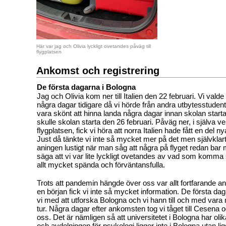
Här var jag och Olivia lyckligt ovetandes påväg till
flygplatsen
Ankomst och registrering
De första dagarna i Bologna
Jag och Olivia kom ner till Italien den 22 februari. Vi val
några dagar tidigare då vi hörde från andra utbytesstudent
vara skönt att hinna landa några dagar innan skolan start
skulle skolan starta den 26 februari. Påväg ner, i själva ver
flygplatsen, fick vi höra att norra Italien hade fått en del ny
Just då tänkte vi inte så mycket mer på det men självklar
aningen lustigt när man såg att några på flyget redan ba
säga att vi var lite lyckligt ovetandes av vad som komma sk
allt mycket spända och förväntansfulla.
Trots att pandemin hängde över oss var allt fortfarande ani
en början fick vi inte så mycket information. De första d
vi med att utforska Bologna och vi hann till och med var
tur. Några dagar efter ankomsten tog vi tåget till Cesena 
oss. Det är nämligen så att universitetet i Bologna har 
och avdelningen för psykologi ligger inte i Bologna utan lig