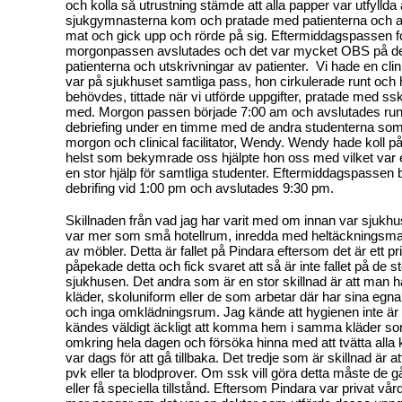
och kolla så utrustning stämde att alla papper var utfyllda
sjukgymnasterna kom och pratade med patienterna och att
mat och gick upp och rörde på sig. Eftermiddagspassen fo
morgonpassen avslutades och det var mycket OBS på d
patienterna och utskrivningar av patienter. Vi hade en clini
var på sjukhuset samtliga pass, hon cirkulerade runt och hjä
behövdes, tittade när vi utförde uppgifter, pratade med s
med. Morgon passen började 7:00 am och avslutades ru
debriefing under en timme med de andra studenterna som
morgon och clinical facilitator, Wendy. Wendy hade koll p
helst som bekymrade oss hjälpte hon oss med vilket var e
en stor hjälp för samtliga studenter. Eftermiddagspassen
debrifing vid 1:00 pm och avslutades 9:30 pm.
Skillnaden från vad jag har varit med om innan var sjukh
var mer som små hotellrum, inredda med heltäckningsma
av möbler. Detta är fallet på Pindara eftersom det är ett pr
påpekade detta och fick svaret att så är inte fallet på de
sjukhusen. Det andra som är en stor skillnad är att man h
kläder, skoluniform eller de som arbetar där har sina egn
och inga omklädningsrum. Jag kände att hygienen inte är
kändes väldigt äckligt att komma hem i samma kläder so
omkring hela dagen och försöka hinna med att tvätta alla 
var dags för att gå tillbaka. Det tredje som är skillnad är at
pvk eller ta blodprover. Om ssk vill göra detta måste de g
eller få speciella tillstånd. Eftersom Pindara var privat vå