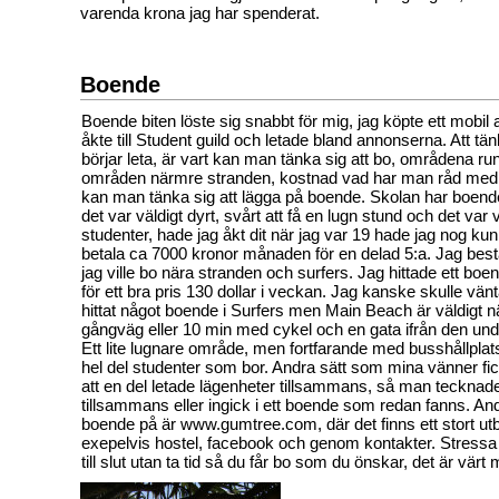
varenda krona jag har spenderat.
Boende
Boende biten löste sig snabbt för mig, jag köpte ett mob
åkte till Student guild och letade bland annonserna. Att t
börjar leta, är vart kan man tänka sig att bo, områdena run
områden närmre stranden, kostnad vad har man råd med
kan man tänka sig att lägga på boende. Skolan har boend
det var väldigt dyrt, svårt att få en lugn stund och det va
studenter, hade jag åkt dit när jag var 19 hade jag nog kun
betala ca 7000 kronor månaden för en delad 5:a. Jag best
jag ville bo nära stranden och surfers. Jag hittade ett b
för ett bra pris 130 dollar i veckan. Jag kanske skulle vän
hittat något boende i Surfers men Main Beach är väldigt n
gångväg eller 10 min med cykel och en gata ifrån den und
Ett lite lugnare område, men fortfarande med busshållplat
hel del studenter som bor. Andra sätt som mina vänner fi
att en del letade lägenheter tillsammans, så man tecknade
tillsammans eller ingick i ett boende som redan fanns. Andr
boende på är www.gumtree.com, där det finns ett stort u
exepelvis hostel, facebook och genom kontakter. Stressa i
till slut utan ta tid så du får bo som du önskar, det är värt