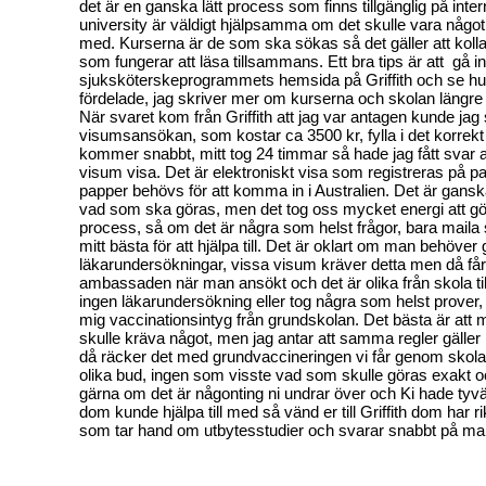
det är en ganska lätt process som finns tillgänglig på intern
university är väldigt hjälpsamma om det skulle vara någo
med. Kurserna är de som ska sökas så det gäller att kolla
som fungerar att läsa tillsammans. Ett bra tips är att gå i
sjuksköterskeprogrammets hemsida på Griffith och se hur
fördelade, jag skriver mer om kurserna och skolan längre 
När svaret kom från Griffith att jag var antagen kunde jag 
visumsansökan, som kostar ca 3500 kr, fylla i det korrekt
kommer snabbt, mitt tog 24 timmar så hade jag fått svar att
visum visa. Det är elektroniskt visa som registreras på pa
papper behövs för att komma in i Australien. Det är gans
vad som ska göras, men det tog oss mycket energi att gör
process, så om det är några som helst frågor, bara maila 
mitt bästa för att hjälpa till. Det är oklart om man behöver
läkarundersökningar, vissa visum kräver detta men då få
ambassaden när man ansökt och det är olika från skola til
ingen läkarundersökning eller tog några som helst prove
mig vaccinationsintyg från grundskolan. Det bästa är att
skulle kräva något, men jag antar att samma regler gäller 
då räcker det med grundvaccineringen vi får genom skol
olika bud, ingen som visste vad som skulle göras exakt o
gärna om det är någonting ni undrar över och Ki hade tyvä
dom kunde hjälpa till med så vänd er till Griffith dom har ri
som tar hand om utbytesstudier och svarar snabbt på mai