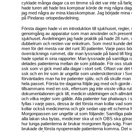
cyklade många dagar ca en timme så det var inte så farlig
hade turen att hade bra kompisar körde de mig några daga
jag med några av mina klasskompisar. Jag började mina 
på Pindaras ortopedavdelning.
Första dagen hade vi en introduktion till sjukhuset, regler,
genomgång av apparatur som man använder och presenta
sjukhuset. Avdelningen jag hade praktik på hade 28 rum, v
dubbelrum och resten var enkelrum. Som mest kunde det 
men för det mesta var det runt 30 patienter. Varje pass bör
överräcknings rummet, där man lyssnade på band till fö
hade spelat in sina rapporter. Man lyssnade på samtliga 
delades patienterna mellan de som jobbade. För oss stude
ssk som vi gick med alla dagar i stort sett. Oftast var det 
ssk och en Inr som är ungefär som undersköterskor i Sv
förväntades man ha tre patienter själv, och då skulle man 
hela passet. Första tre dagarna följde jag med och gjorde 
tillsammans med en ssk, eftersom jag inte visste vilka ru
dokumentationen gick till, medicin utdelningen och allmän
och vilka regler som gällde. Alla patienter har phatways 
fyllas i varje pass, dessa är det första man kollar vad s
kollar också medicinerna och gör sedan upp ett schema f
Morgonpassen ser ungefär ut som följande: Samtliga pati
alla lakan ska bytas, mediciner ska ut och OBS ska göra
hur tunga patienterna är brukar morgonen flyga iväg. Fram
brukade de första nyopererade patienterna komma. Det