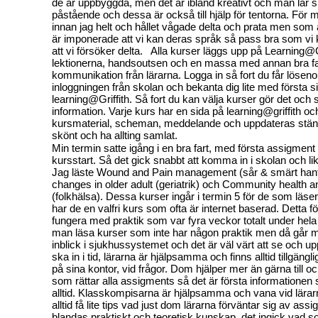
de är uppbyggda, men det är ibland kreativt och man lär s
påstående och dessa är också till hjälp för tentorna. För mi
innan jag helt och hållet vågade delta och prata men som 
är imponerade att vi kan deras språk så pass bra som vi
att vi försöker delta. Alla kurser läggs upp på Learning@Gr
lektionerna, handsoutsen och en massa med annan bra fa
kommunikation från lärarna. Logga in så fort du får lösenord
inloggningen från skolan och bekanta dig lite med första 
learning@Griffith. Så fort du kan välja kurser gör det och
information. Varje kurs har en sida på learning@griffith och 
kursmaterial, scheman, meddelande och uppdateras ständi
skönt och ha allting samlat.
Min termin satte igång i en bra fart, med första assigment
kursstart. Så det gick snabbt att komma in i skolan och lik
Jag läste Wound and Pain management (sår & smärt hante
changes in older adult (geriatrik) och Community health an
(folkhälsa). Dessa kurser ingår i termin 5 för de som läser
har de en valfri kurs som ofta är internet baserad. Detta för
fungera med praktik som var fyra veckor totalt under hela 
man läsa kurser som inte har någon praktik men då går 
inblick i sjukhussystemet och det är väl värt att se och 
ska in i tid, lärarna är hjälpsamma och finns alltid tillgängli
på sina kontor, vid frågor. Dom hjälper mer än gärna till o
som rättar alla assigments så det är första informationen
alltid. Klasskompisarna är hjälpsamma och vana vid lära
alltid få lite tips vad just dom lärarna förväntar sig av ass
blandas praktiskt och teoretisk kunskap, det ingick vad s