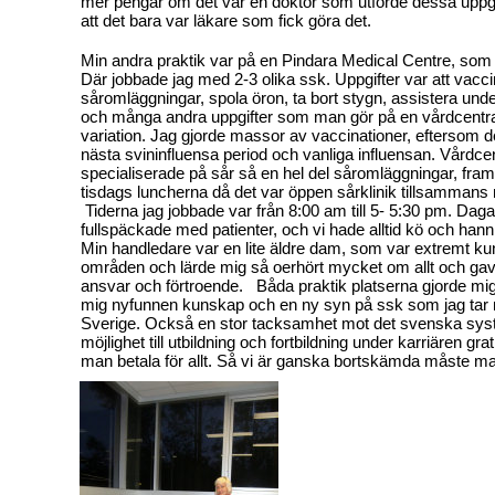
mer pengar om det var en doktor som utförde dessa uppgif
att det bara var läkare som fick göra det.
Min andra praktik var på en Pindara Medical Centre, som 
Där jobbade jag med 2-3 olika ssk. Uppgifter var att vacci
såromläggningar, spola öron, ta bort stygn, assistera und
och många andra uppgifter som man gör på en vårdcentral 
variation. Jag gjorde massor av vaccinationer, eftersom d
nästa svininfluensa period och vanliga influensan. Vårdcent
specialiserade på sår så en hel del såromläggningar, framf
tisdags luncherna då det var öppen sårklinik tillsammans
Tiderna jag jobbade var från 8:00 am till 5- 5:30 pm. Dag
fullspäckade med patienter, och vi hade alltid kö och han
Min handledare var en lite äldre dam, som var extremt k
områden och lärde mig så oerhört mycket om allt och gav 
ansvar och förtroende. Båda praktik platserna gjorde mig
mig nyfunnen kunskap och en ny syn på ssk som jag tar me
Sverige. Också en stor tacksamhet mot det svenska sy
möjlighet till utbildning och fortbildning under karriären grati
man betala för allt. Så vi är ganska bortskämda måste 