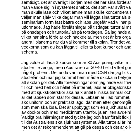
samtidigt, det är ovanligt i början men det har sina fördelar
man vande sig in i systemet snabbt, det som var svårt var
man skulle läsa och vilket ämne man skulle koncentrera si
väljer man själv vilka dagar man vill lägga sina turtorials 
seminarium form fast bättre och labs ungefär vad vi har
utformade. Jag hade föreläsningar på tisdagar, turtorial me
på onsdagen och turtorial/lab på torsdagen. Så jag hade all
vilket har sina fördelar och nackdelar, men det är bra org
ändra i planerna när du väl kommer till skolan. Tror det var
veckorna som du kan lägga till eller ta bort kurser och änd
schema.
Jag valde att läsa 3 kurser som är 30 Aus poäng vilket 
studier i Sverige, men i Australien är 30-40 heltid vilket gör 
något problem. Det ända var innan med CSN där jag fick
studielån och när jag kommit hem måste skicka in betygen s
att skolan gör det. Alla föreläsningar som jag hade var friv
till och med helt och hållet på internet, labs är obligatorisk
med att sjuksköterskor ska ha x antal kliniska timmar oc
är det labsen som står för dessa. Labsen är i lab rummet, 
skoluniform och är praktiskt lagd, där man efter genomgång
som man ska lösa. Det är uppbyggt som en sjukhussal, m
av dockor och med medicinrum utanför, ja en liten avdelnin
Väldigt bra inlärningsmetod tyckte jag och framförallt fick 
till det Australiensiska sjukhussystemet. Alla turtorial är in
men det är rekommenderat att gå på dessa och det är olika