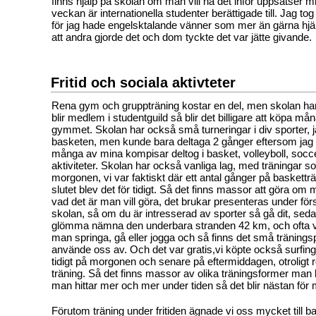
finns hjälp på skolan om man vill ha det inför uppsatser 
veckan är internationella studenter berättigade till. Jag tog 
för jag hade engelsktalande vänner som mer än gärna hjä
att andra gjorde det och dom tyckte det var jätte givande.
Fritid och sociala aktivteter
Rena gym och gruppträning kostar en del, men skolan ha
blir medlem i studentguild så blir det billigare att köpa må
gymmet. Skolan har också små turneringar i div sporter, 
basketen, men kunde bara deltaga 2 gånger eftersom jag
många av mina kompisar deltog i basket, volleyboll, socc
aktiviteter. Skolan har också vanliga lag, med träningar s
morgonen, vi var faktiskt där ett antal gånger på baskettr
slutet blev det för tidigt. Så det finns massor att göra om
vad det är man vill göra, det brukar presenteras under för
skolan, så om du är intresserad av sporter så gå dit, seda
glömma nämna den underbara stranden 42 km, och ofta vin
man springa, gå eller jogga och så finns det små träning
använde oss av. Och det var gratis,vi köpte också surfin
tidigt på morgonen och senare på eftermiddagen, otroligt r
träning. Så det finns massor av olika träningsformer man
man hittar mer och mer under tiden så det blir nästan för
Förutom träning under fritiden ägnade vi oss mycket till b