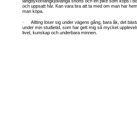
långbyxor/långkjol/långa shorts och en piké som köps i 
och uppsatt hår. Kan vara bra att ta med om man har hem
man köpa.
· Allting löser sig under vägens gång, bara åk, det bästa 
under min studietid, som har gett mig så mycket upplevels
livet, kunskap och underbara minnen.