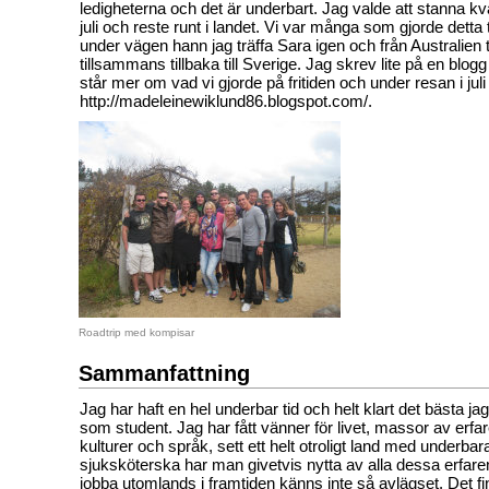
ledigheterna och det är underbart. Jag valde att stanna kvar
juli och reste runt i landet. Vi var många som gjorde dett
under vägen hann jag träffa Sara igen och från Australien 
tillsammans tillbaka till Sverige. Jag skrev lite på en blog
står mer om vad vi gjorde på fritiden och under resan i jul
http://madeleinewiklund86.blogspot.com/.
Roadtrip med kompisar
Sammanfattning
Jag har haft en hel underbar tid och helt klart det bästa jag
som student. Jag har fått vänner för livet, massor av erf
kulturer och språk, sett ett helt otroligt land med underb
sjuksköterska har man givetvis nytta av alla dessa erfare
jobba utomlands i framtiden känns inte så avlägset. Det fi