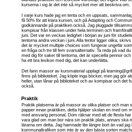
kurserna i sig är det inte så mycket mer att beskriva om.
I varje kurs hade jag en tenta och en uppsats, sammanla
få 50% för att klara kursen, och på Adapting och Communit
godkännande på praktiken också. Jag pluggade tillsam
kompisar från klassen under hela terminen och framförallt 
juni. Det var en veckas ledighet i början av juni för studie
tentorna andra veckan i juni. Alla tentor ligger olika, skrivs
det är mycket multiple choices som fungerar ungefär som
en fråga och tre till fem svarsalternativ. Ta reda på vad du
med dig för saker till tentorna, det är speciella pennor och
ha ett bra lexikon med dig, det kan underlätta.
Det fann massor av kursmaterial upplagt på learning@grif
finns på biblioteket. Jag köpte inga böcker, men jag gör ald
heller, utan lånar på biblioteket och av kompisar och det 
också.
Praktik
Praktik platserna är på massor av olika platser och man s
papper innan praktiken, detta hjälper skolan en med om m
med ansvarig personal. Dom räknar med att de flesta har
vara glad om man bor nära sin praktik plats, annars ska
lärarna om detta. Jag hamnade lite längre bort än vad jag
kommunaltrafiken som inte är av den bästa sorten matcha