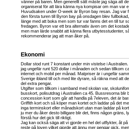
vänner på baren. Men generellt sätt måste jag säga att det
organiserat för att lära känna nya kompisar om man var 
Huvudsaken under O-week är Byron bay resan. Jag var fö
den första turen till Byron bay på onsdagen blev fullbokad, 
länge med att boka men som tur var fanns det en till tur 
fredagen. Byron var ett bra alternativ även om det kostad
men man lärde snabbt att känna flera utbytesstudenter, s
rekommenderar jag att man åker på.
Ekonomi
Dollar stod runt 7 konstant under min vistelse i Australien
jag ungefär runt 520 dollar i månaden och sedan tillkom ca 6
internet och mobil per månad. Matpriser är i ungefär sam
Sverige ibland till och med lite dyrare, så räkna med att 
del extra pengar.
Utgifter som tillkom i samband med skolan var, skoluniform
busskort, polisutdrag i Australien ca 45. Bussresorna blir b
concession kort som går att handla på 7eleven, det är bara 
Griffith kort och så köper man kortet och laddar på det me
inga terminskort eller månadskort utan man laddar på kor
ju mer du åker desto billigare blir det, finns någon gräns, 
förstå hur det gick till riktigt.
Jag kan också säga att vi gjorde en hel del utflykter, åt p
reste på loven vilket gjorde att ännu mer pengar gick, men