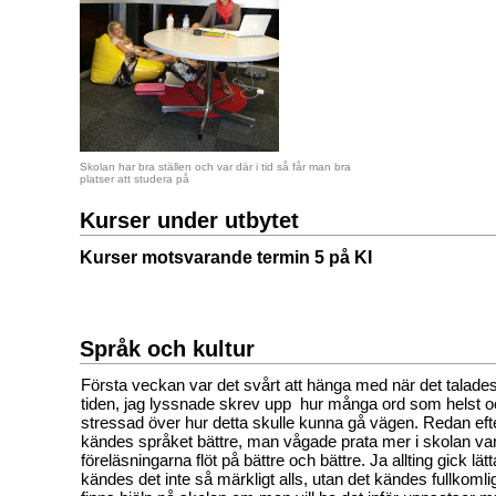
Skolan har bra ställen och var där i tid så får man bra
platser att studera på
Kurser under utbytet
Kurser motsvarande termin 5 på KI
Språk och kultur
Första veckan var det svårt att hänga med när det talade
tiden, jag lyssnade skrev upp hur många ord som helst o
stressad över hur detta skulle kunna gå vägen. Redan ef
kändes språket bättre, man vågade prata mer i skolan var
föreläsningarna flöt på bättre och bättre. Ja allting gick lätt
kändes det inte så märkligt alls, utan det kändes fullkomli