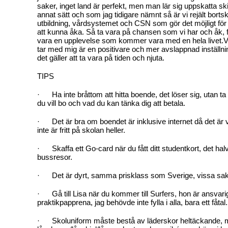
saker, inget land är perfekt, men man lär sig uppskatta ski
annat sätt och som jag tidigare nämnt så är vi rejält bor
utbildning, vårdsystemet och CSN som gör det möjligt för
att kunna åka. Så ta vara på chansen som vi har och åk,
vara en upplevelse som kommer vara med en hela livet.Va
tar med mig är en positivare och mer avslappnad inställning 
det gäller att ta vara på tiden och njuta.
TIPS
· Ha inte bråttom att hitta boende, det löser sig, utan ta t
du vill bo och vad du kan tänka dig att betala.
· Det är bra om boendet är inklusive internet då det är v
inte är fritt på skolan heller.
· Skaffa ett Go-card när du fått ditt studentkort, det halv
bussresor.
· Det är dyrt, samma prisklass som Sverige, vissa sak
· Gå till Lisa när du kommer till Surfers, hon är ansvarig
praktikpapprena, jag behövde inte fylla i alla, bara ett fåtal.
· Skoluniform måste bestå av läderskor heltäckande, m