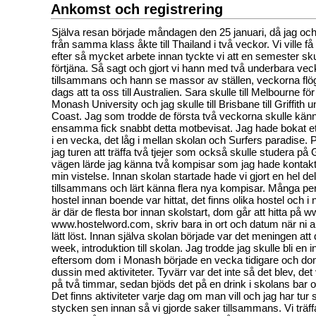
Ankomst och registrering
Själva resan började måndagen den 25 januari, då jag oc
från samma klass åkte till Thailand i två veckor. Vi ville få
efter så mycket arbete innan tyckte vi att en semester skul
förtjäna. Så sagt och gjort vi hann med två underbara veck
tillsammans och hann se massor av ställen, veckorna flög
dags att ta oss till Australien. Sara skulle till Melbourne fö
Monash University och jag skulle till Brisbane till Griffith 
Coast. Jag som trodde de första två veckorna skulle känn
ensamma fick snabbt detta motbevisat. Jag hade bokat ett
i en vecka, det låg i mellan skolan och Surfers paradise. 
jag turen att träffa två tjejer som också skulle studera på 
vägen lärde jag känna två kompisar som jag hade kontak
min vistelse. Innan skolan startade hade vi gjort en hel de
tillsammans och lärt känna flera nya kompisar. Många p
hostel innan boende var hittat, det finns olika hostel och i
är där de flesta bor innan skolstart, dom går att hitta på 
www.hostelword.com, skriv bara in ort och datum när ni a
lätt löst. Innan själva skolan började var det meningen att
week, introduktion till skolan. Jag trodde jag skulle bli en
eftersom dom i Monash började en vecka tidigare och do
dussin med aktiviteter. Tyvärr var det inte så det blev, det
på två timmar, sedan bjöds det på en drink i skolans bar o
Det finns aktiviteter varje dag om man vill och jag har tu
stycken sen innan så vi gjorde saker tillsammans. Vi träff