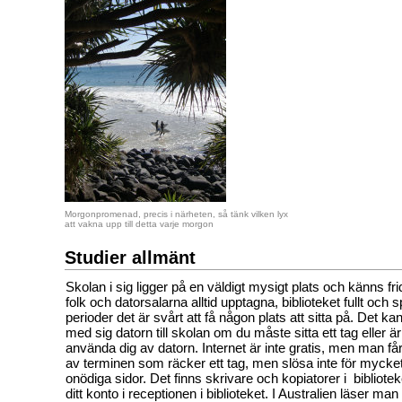
Morgonpromenad, precis i närheten, så tänk vilken lyx
att vakna upp till detta varje morgon
Studier allmänt
Skolan i sig ligger på en väldigt mysigt plats och känns fri
folk och datorsalarna alltid upptagna, biblioteket fullt och s
perioder det är svårt att få någon plats att sitta på. Det kan
med sig datorn till skolan om du måste sitta ett tag eller ä
använda dig av datorn. Internet är inte gratis, men man får 
av terminen som räcker ett tag, men slösa inte för mycke
onödiga sidor. Det finns skrivare och kopiatorer i bibliote
ditt konto i receptionen i biblioteket. I Australien läser man