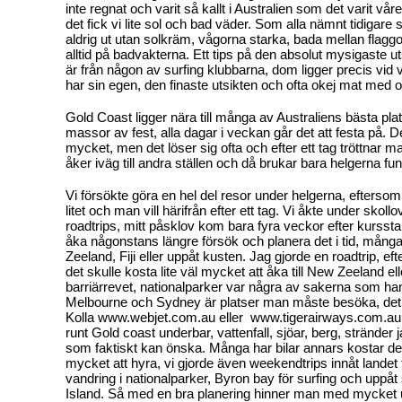
inte regnat och varit så kallt i Australien som det varit vå
det fick vi lite sol och bad väder. Som alla nämnt tidigare 
aldrig ut utan solkräm, vågorna starka, bada mellan flagg
alltid på badvakterna. Ett tips på den absolut mysigaste u
är från någon av surfing klubbarna, dom ligger precis vid v
har sin egen, den finaste utsikten och ofta okej mat med o
Gold Coast ligger nära till många av Australiens bästa pla
massor av fest, alla dagar i veckan går det att festa på. Det 
mycket, men det löser sig ofta och efter ett tag tröttnar 
åker iväg till andra ställen och då brukar bara helgerna fu
Vi försökte göra en hel del resor under helgerna, efterso
litet och man vill härifrån efter ett tag. Vi åkte under skoll
roadtrips, mitt påsklov kom bara fyra veckor efter kurssta
åka någonstans längre försök och planera det i tid, mån
Zeeland, Fiji eller uppåt kusten. Jag gjorde en roadtrip, ef
det skulle kosta lite väl mycket att åka till New Zeeland elle
barriärrevet, nationalparker var några av sakerna som h
Melbourne och Sydney är platser man måste besöka, det fin
Kolla www.webjet.com.au eller www.tigerairways.com.au,
runt Gold coast underbar, vattenfall, sjöar, berg, stränder j
som faktiskt kan önska. Många har bilar annars kostar det i
mycket att hyra, vi gjorde även weekendtrips innåt landet 
vandring i nationalparker, Byron bay för surfing och uppå
Island. Så med en bra planering hinner man med mycket 