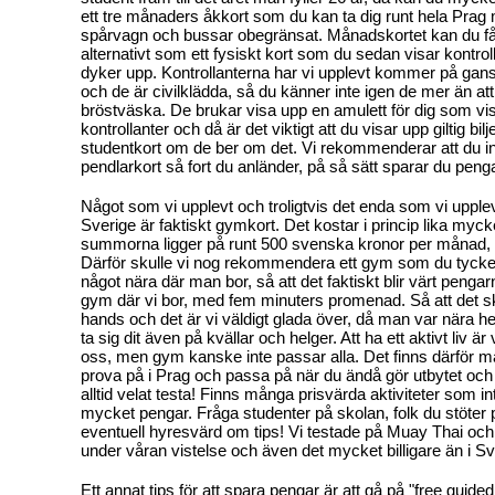
ett tre månaders åkkort som du kan ta dig runt hela Prag
spårvagn och bussar obegränsat. Månadskortet kan du f
alternativt som ett fysiskt kort som du sedan visar kontrol
dyker upp. Kontrollanterna har vi upplevt kommer på gansk
och de är civilklädda, så du känner inte igen de mer än at
bröstväska. De brukar visa upp en amulett för dig som vis
kontrollanter och då är det viktigt att du visar upp giltig bilj
studentkort om de ber om det. Vi rekommenderar att du in
pendlarkort så fort du anländer, på så sätt sparar du pen
Något som vi upplevt och troligtvis det enda som vi upplev
Sverige är faktiskt gymkort. Det kostar i princip lika myck
summorna ligger på runt 500 svenska kronor per månad,
Därför skulle vi nog rekommendera ett gym som du tycke
något nära där man bor, så att det faktiskt blir värt pengarn
gym där vi bor, med fem minuters promenad. Så att det sku
hands och det är vi väldigt glada över, då man var nära 
ta sig dit även på kvällar och helger. Att ha ett aktivt liv är v
oss, men gym kanske inte passar alla. Det finns därför må
prova på i Prag och passa på när du ändå gör utbytet och
alltid velat testa! Finns många prisvärda aktiviteter som i
mycket pengar. Fråga studenter på skolan, folk du stöter p
eventuell hyresvärd om tips! Vi testade på Muay Thai och
under våran vistelse och även det mycket billigare än i S
Ett annat tips för att spara pengar är att gå på "free guided 