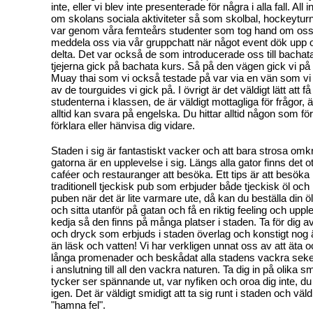
inte, eller vi blev inte presenterade för några i alla fall. All 
om skolans sociala aktiviteter så som skolbal, hockeyturn
var genom våra femteårs studenter som tog hand om os
meddela oss via vår gruppchatt när något event dök upp o
delta. Det var också de som introducerade oss till bachat
tjejerna gick på bachata kurs. Så på den vägen gick vi på
Muay thai som vi också testade på var via en vän som vi
av de tourguides vi gick på. I övrigt är det väldigt lätt att 
studenterna i klassen, de är väldigt mottagliga för frågor,
alltid kan svara på engelska. Du hittar alltid någon som fö
förklara eller hänvisa dig vidare.
Staden i sig är fantastiskt vacker och att bara strosa om
gatorna är en upplevelse i sig. Längs alla gator finns det o
caféer och restauranger att besöka. Ett tips är att besöka
traditionell tjeckisk pub som erbjuder både tjeckisk öl oc
puben när det är lite varmare ute, då kan du beställa din ö
och sitta utanför på gatan och få en riktig feeling och uppl
kedja så den finns på många platser i staden. Ta för dig a
och dryck som erbjuds i staden överlag och konstigt nog är
än läsk och vatten! Vi har verkligen unnat oss av att äta o
långa promenader och beskådat alla stadens vackra seke
i anslutning till all den vackra naturen. Ta dig in på olika
tycker ser spännande ut, var nyfiken och oroa dig inte, du h
igen. Det är väldigt smidigt att ta sig runt i staden och väldi
"hamna fel".