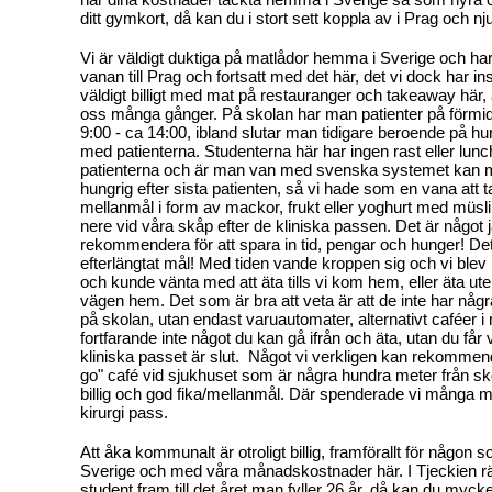
ditt gymkort, då kan du i stort sett koppla av i Prag och njut
Vi är väldigt duktiga på matlådor hemma i Sverige och ha
vanan till Prag och fortsatt med det här, det vi dock har inse
väldigt billigt med mat på restauranger och takeaway här, 
oss många gånger. På skolan har man patienter på förmid
9:00 - ca 14:00, ibland slutar man tidigare beroende på h
med patienterna. Studenterna här har ingen rast eller lun
patienterna och är man van med svenska systemet kan ma
hungrig efter sista patienten, så vi hade som en vana att
mellanmål i form av mackor, frukt eller yoghurt med müsl
nere vid våra skåp efter de kliniska passen. Det är något j
rekommendera för att spara in tid, pengar och hunger! Det b
efterlängtat mål! Med tiden vande kroppen sig och vi blev i
och kunde vänta med att äta tills vi kom hem, eller äta u
vägen hem. Det som är bra att veta är att de inte har nå
på skolan, utan endast varuautomater, alternativt caféer 
fortfarande inte något du kan gå ifrån och äta, utan du får v
kliniska passet är slut. Något vi verkligen kan rekommender
go" café vid sjukhuset som är några hundra meter från 
billig och god fika/mellanmål. Där spenderade vi många 
kirurgi pass.
Att åka kommunalt är otroligt billig, framförallt för någo
Sverige och med våra månadskostnader här. I Tjeckien
student fram till det året man fyller 26 år, då kan du myck