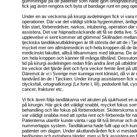
gummiringar på de patienter som hade gjort ortognatkirurgi o
fick jag även rengöra och byta ut bandage runt en peg ope
Under en av veckorna på kirurgi avdelningen fick vi vara
operationer. Där var det väldigt strikta hygienrutiner, äntlige
från start, förberedelser, narkos, intubering, operation där 
assistera. Det var häpnadsväckande att få se detta live. 
upplevelse vi sent kommer att glömma! Skillnaden mella
tjeckiska tandläkarutbildningen är till största del att de i Tj
mycket mer om allmänmedicin och hela kroppen då de läs
medicinskt fakultet, alltså tillsammans med läkarna. De är
om hela kroppen och känner till många tillstånd. Dessuto
tid på kirurgi avdelningen redan från andra året på utbild
tre veckor det fjärde året och fyra veckor femte året på ut
Däremot är vi i Sverige mer kunniga rent kliniskt, då vi ä
tandvård än de i Tjeckien. Under kirurgi assistansen fick vi
olycksfall, ortognatkirurgi (Le forte I, III), pedodonti fall, cy
cancer, frakturer etc.
Vi fick även följa tandläkarna vid akuten på sjukhuset en 
på kirurgin. Här gick det väldigt snabbt, mycket fokus so
behandling och lite fokus på förberedelser. Sköterskorna
var väldigt snabba med att sprita rent och förbereda för nä
Patienterna utanför kunde vänta i upp till två timmar och 
nummerlapps system. Tandläkarna hade fullt upp och ku
patienter om dagen. Under akuttandvården fick vi mestad
bedövning och extrahera tänder, men vi fick assistera en h