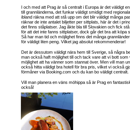
I och med att Prag är så centralt i Europa är det väldigt enk
till grannländerna, det funkar väldigt smidigt med regional
ibland räkna med att stå upp om det blir väldigt många p
räknar de inte antalet biljetter per sittplats, här är det i princ
det finns ståplatser. Jag åkte bla till Slovakien och fick s
för att det inte fanns sittplatser, dock går det bra att köpa 
Så har man tid och möjlighet finns det många grannländ
för väldigt liten peng. Vilket jag absolut rekommenderar!
Det är dessutom väldigt nära hem till Sverige, så några 
man också haft möjlighet till och tack vare att vi bott som v
möjlighet att ha vänner som stannat över. Men vill man u
också hitta väldigt bra hotell för bra pris, vilket vi också gj
förmåner via Booking.com och du kan bo väldigt centralt
Vill man planera en väns möhippa så är Prag en fantastisk
också!