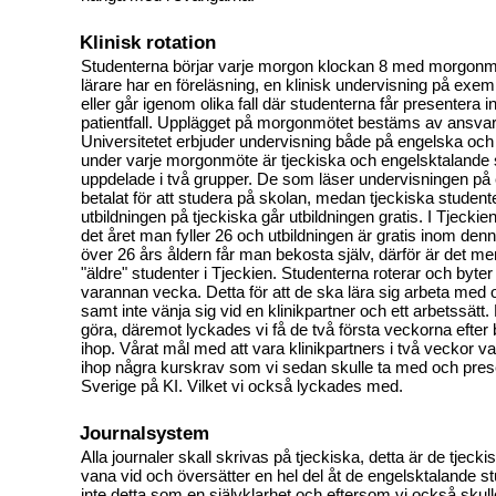
Klinisk rotation
Studenterna börjar varje morgon klockan 8 med morgonm
lärare har en föreläsning, en klinisk undervisning på exem
eller går igenom olika fall där studenterna får presentera i
patientfall. Upplägget på morgonmötet bestäms av ansvari
Universitetet erbjuder undervisning både på engelska och
under varje morgonmöte är tjeckiska och engelsktalande 
uppdelade i två grupper. De som läser undervisningen på
betalat för att studera på skolan, medan tjeckiska studen
utbildningen på tjeckiska går utbildningen gratis. I Tjeckien
det året man fyller 26 och utbildningen är gratis inom denn
över 26 års åldern får man bekosta själv, därför är det me
"äldre" studenter i Tjeckien. Studenterna roterar och byter 
varannan vecka. Detta för att de ska lära sig arbeta med 
samt inte vänja sig vid en klinikpartner och ett arbetssätt.
göra, däremot lyckades vi få de två första veckorna efte
ihop. Vårat mål med att vara klinikpartners i två veckor var 
ihop några kurskrav som vi sedan skulle ta med och pre
Sverige på KI. Vilket vi också lyckades med.
Journalsystem
Alla journaler skall skrivas på tjeckiska, detta är de tjeck
vana vid och översätter en hel del åt de engelsktalande st
inte detta som en självklarhet och eftersom vi också skull