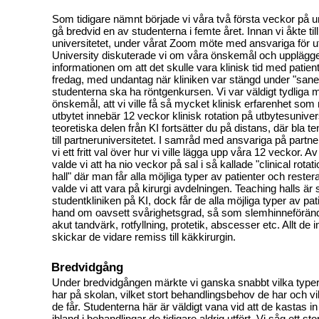
Som tidigare nämnt började vi våra två första veckor på un
gå bredvid en av studenterna i femte året. Innan vi åkte til
universitetet, under vårat Zoom möte med ansvariga för u
University diskuterade vi om våra önskemål och upplägget
informationen om att det skulle vara klinisk tid med patien
fredag, med undantag när kliniken var stängd under "sane
studenterna ska ha röntgenkursen. Vi var väldigt tydliga 
önskemål, att vi ville få så mycket klinisk erfarenhet som 
utbytet innebär 12 veckor klinisk rotation på utbytesunive
teoretiska delen från KI fortsätter du på distans, där bla t
till partneruniversitetet. I samråd med ansvariga på partne
vi ett fritt val över hur vi ville lägga upp våra 12 veckor. 
valde vi att ha nio veckor på sal i så kallade "clinical rota
hall" där man får alla möjliga typer av patienter och reste
valde vi att vara på kirurgi avdelningen. Teaching halls är
studentkliniken på KI, dock får de alla möjliga typer av pa
hand om oavsett svårighetsgrad, så som slemhinneförändr
akut tandvärk, rotfyllning, protetik, abscesser etc. Allt de
skickar de vidare remiss till käkkirurgin.
Bredvidgång
Under bredvidgången märkte vi ganska snabbt vilka typer
har på skolan, vilket stort behandlingsbehov de har och vil
de får. Studenterna här är väldigt vana vid att de kastas in
ibland i behandlingar de tidigare aldrig utfört. Vi såg ett sto