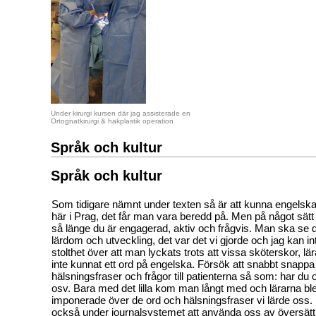
Under kirurgi kursen där jag assisterade en
Ortognatkirurgi & hakplastik operation
Språk och kultur
Språk och kultur
Som tidigare nämnt under texten så är att kunna engelska 
här i Prag, det får man vara beredd på. Men på något sätt 
så länge du är engagerad, aktiv och frågvis. Man ska se 
lärdom och utveckling, det var det vi gjorde och jag kan i
stolthet över att man lyckats trots att vissa sköterskor, lä
inte kunnat ett ord på engelska. Försök att snabbt snappa
hälsningsfraser och frågor till patienterna så som: har du 
osv. Bara med det lilla kom man långt med och lärarna ble
imponerade över de ord och hälsningsfraser vi lärde oss.
också under journalsystemet att använda oss av översä