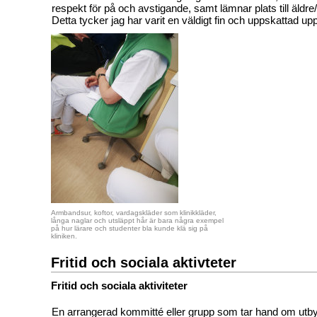
respekt för på och avstigande, samt lämnar plats till äldre
Detta tycker jag har varit en väldigt fin och uppskattad up
Armbandsur, koftor, vardagskläder som klinikkläder,
långa naglar och utsläppt hår är bara några exempel
på hur lärare och studenter bla kunde klä sig på
kliniken.
Fritid och sociala aktivteter
Fritid och sociala aktiviteter
En arrangerad kommitté eller grupp som tar hand om utby