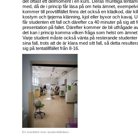
det oftast ett delmoment i en kurs. Deras muntliga tentamin
med, då de i princip får läsa på om hela ämnet, exempelvi
kommer till provtillfället finns det också en klädkod, där kil
kostym och tjejerna klänning, kjol eller byxor och kavaj. Und
får studenten ett fall och därefter ca 40 minuter på sig att
presentation på fallet. Därefter kommer de bli utfrågade a
det kan i princip komma vilken fråga som helst om ämnet o
Varje student måste också vänta på resterande studente
sina fall, trots att de är klara med sitt fall, så detta resulter
sig på tentatillfället från 8-16.
En överblick över studentkliniken.