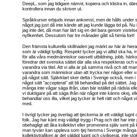
DeepL, som jag tidigare nämnt, kopiera och klistra in, däre
kontrollera innan du skriver ut.
Språkkurser erbjuds innan ankomst, men de hålls unde
något jag just då inte kände att jag kunde lägga tid på. Nu 
jag inte det, då man har lärt sig en del bara genom vistel
nyfikenhet. Dessutom har tre månader gått så himla fort!
Den främsta kulturella skillnaden jag märkt av här är hier
som är väldigt tydlig. Respekt tycker jag vi alltid ska ha, 
för alla våra medmänniskor oavsett utbildning, jobb, härko
föredrar det svenska sättet där alla ska respekteras och vi t
varandra via titel. Att vi alla är på samma nivå och att m
varandra som människor utan att trycka ner någon eller 
på något sätt. Självklart sker detta i Sverige också, men i
något sätt "accepterat" att bli behandlad på det sättet. Jag
många inte vågar säga ifrån, utan bär istället på rädsla elle
vi duktigare på att säga ifrån när något inte känns okej, e
behandlar oss illa, vilket jag tycker är helt rätt och något v
med.
I övrigt tycker jag överlag att tjeckerna är ett väldigt lugn
folk. Jag har känt mig väldigt trygg i Prag och det har inte
obehagligt att åka kollektivt eller promenera själv sent på
man tyvärr kan uppleva som tjej hemma i Sverige många 
kollektivtrafiken är det väldigt lugnt och civiliserat, inte s