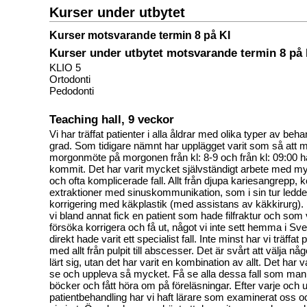
Kurser under utbytet
Kurser motsvarande termin 8 på KI
Kurser under utbytet motsvarande termin 8 på 
KLIO 5
Ortodonti
Pedodonti
Teaching hall, 9 veckor
Vi har träffat patienter i alla åldrar med olika typer av be
grad. Som tidigare nämnt har upplägget varit som så att m
morgonmöte på morgonen från kl: 8-9 och från kl: 09:00 h
kommit. Det har varit mycket självständigt arbete med my
och ofta komplicerade fall. Allt från djupa kariesangrepp,
extraktioner med sinuskommunikation, som i sin tur ledde t
korrigering med käkplastik (med assistans av käkkirurg). E
vi bland annat fick en patient som hade filfraktur och som 
försöka korrigera och få ut, något vi inte sett hemma i S
direkt hade varit ett specialist fall. Inte minst har vi träffat
med allt från pulpit till abscesser. Det är svårt att välja nå
lärt sig, utan det har varit en kombination av allt. Det har va
se och uppleva så mycket. Få se alla dessa fall som man 
böcker och fått höra om på föreläsningar. Efter varje och 
patientbehandling har vi haft lärare som examinerat oss och