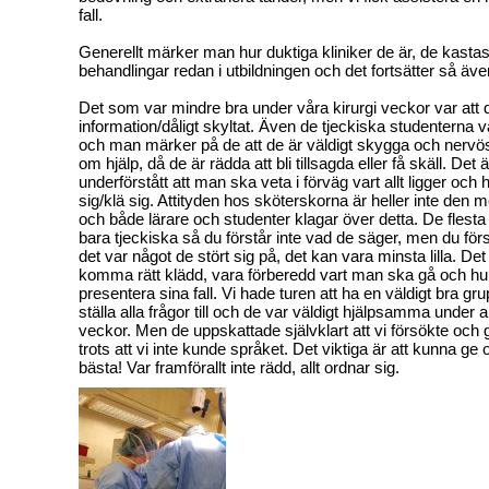
fall.
Generellt märker man hur duktiga kliniker de är, de kastas
behandlingar redan i utbildningen och det fortsätter så även
Det som var mindre bra under våra kirurgi veckor var att d
information/dåligt skyltat. Även de tjeckiska studenterna va
och man märker på de att de är väldigt skygga och nervös
om hjälp, då de är rädda att bli tillsagda eller få skäll. Det ä
underförstått att man ska veta i förväg vart allt ligger oc
sig/klä sig. Attityden hos sköterskorna är heller inte den
och både lärare och studenter klagar över detta. De flest
bara tjeckiska så du förstår inte vad de säger, men du fö
det var något de stört sig på, det kan vara minsta lilla. Det ä
komma rätt klädd, vara förberedd vart man ska gå och h
presentera sina fall. Vi hade turen att ha en väldigt bra g
ställa alla frågor till och de var väldigt hjälpsamma under a
veckor. Men de uppskattade självklart att vi försökte och 
trots att vi inte kunde språket. Det viktiga är att kunna ge 
bästa! Var framförallt inte rädd, allt ordnar sig.