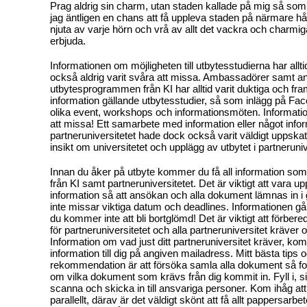
Prag aldrig sin charm, utan staden kallade på mig så som a
jag äntligen en chans att få uppleva staden på närmare hå
njuta av varje hörn och vrå av allt det vackra och charmig
erbjuda.
Informationen om möjligheten till utbytesstudierna har allt
också aldrig varit svåra att missa. Ambassadörer samt an
utbytesprogrammen från KI har alltid varit duktiga och fra
information gällande utbytesstudier, så som inlägg på Face
olika event, workshops och informationsmöten. Information
att missa! Ett samarbete med information eller något in
partneruniversitetet hade dock också varit väldigt uppskatt
insikt om universitetet och upplägg av utbytet i partneruniv
Innan du åker på utbyte kommer du få all information so
från KI samt partneruniversitetet. Det är viktigt att vara u
information så att ansökan och alla dokument lämnas in i 
inte missar viktiga datum och deadlines. Informationen gå
du kommer inte att bli bortglömd! Det är viktigt att förber
för partneruniversitetet och alla partneruniversitet kräver
Information om vad just ditt partneruniversitet kräver, k
information till dig på angiven mailadress. Mitt bästa tips 
rekommendation är att försöka samla alla dokument så fo
om vilka dokument som krävs från dig kommit in. Fyll i, s
scanna och skicka in till ansvariga personer. Kom ihåg att 
parallellt, därav är det väldigt skönt att få allt pappersarbet