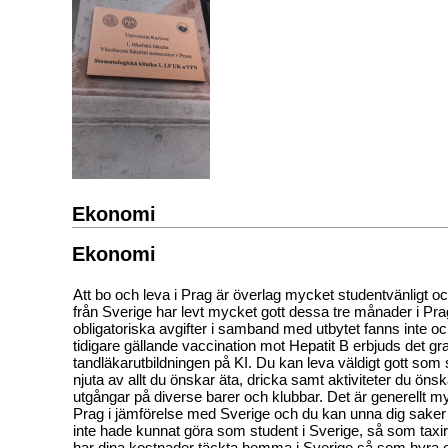
Ekonomi
Ekonomi
Att bo och leva i Prag är överlag mycket studentvänligt o
från Sverige har levt mycket gott dessa tre månader i Pr
obligatoriska avgifter i samband med utbytet fanns inte 
tidigare gällande vaccination mot Hepatit B erbjuds det gra
tandläkarutbildningen på KI. Du kan leva väldigt gott som 
njuta av allt du önskar äta, dricka samt aktiviteter du öns
utgångar på diverse barer och klubbar. Det är generellt myc
Prag i jämförelse med Sverige och du kan unna dig sake
inte hade kunnat göra som student i Sverige, så som taxi
har dina kostnader täckta hemma i Sverige så som hyra