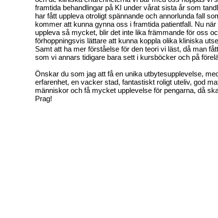
framtida behandlingar på KI under vårat sista år som tandl
har fått uppleva otroligt spännande och annorlunda fall s
kommer att kunna gynna oss i framtida patientfall. Nu när 
uppleva så mycket, blir det inte lika främmande för oss och
förhoppningsvis lättare att kunna koppla olika kliniska utse
Samt att ha mer förståelse för den teori vi läst, då man fåt
som vi annars tidigare bara sett i kursböcker och på förel
Önskar du som jag att få en unika utbytesupplevelse, me
erfarenhet, en vacker stad, fantastiskt roligt uteliv, god mat
människor och få mycket upplevelse för pengarna, då ska d
Prag!