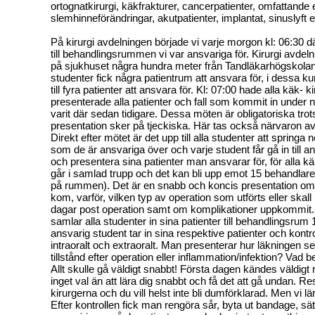
ortognatkirurgi, käkfrakturer, cancerpatienter, omfattande 
slemhinneförändringar, akutpatienter, implantat, sinuslyft 
På kirurgi avdelningen började vi varje morgon kl: 06:30 dä
till behandlingsrummen vi var ansvariga för. Kirurgi avdeln
på sjukhuset några hundra meter från Tandläkarhögskolan 
studenter fick några patientrum att ansvara för, i dessa k
till fyra patienter att ansvara för. Kl: 07:00 hade alla käk- 
presenterade alla patienter och fall som kommit in under n
varit där sedan tidigare. Dessa möten är obligatoriska trots 
presentation sker på tjeckiska. Här tas också närvaron av 
Direkt efter mötet är det upp till alla studenter att springa ne
som de är ansvariga över och varje student får gå in till a
och presentera sina patienter man ansvarar för, för alla k
går i samlad trupp och det kan bli upp emot 15 behandlare
på rummen). Det är en snabb och koncis presentation om 
kom, varför, vilken typ av operation som utförts eller skal
dagar post operation samt om komplikationer uppkommit.
samlar alla studenter in sina patienter till behandlingsrum 
ansvarig student tar in sina respektive patienter och kontro
intraoralt och extraoralt. Man presenterar hur läkningen ser
tillstånd efter operation eller inflammation/infektion? Vad
Allt skulle gå väldigt snabbt! Första dagen kändes väldigt
inget val än att lära dig snabbt och få det att gå undan. Re
kirurgerna och du vill helst inte bli dumförklarad. Men vi l
Efter kontrollen fick man rengöra sår, byta ut bandage, sä