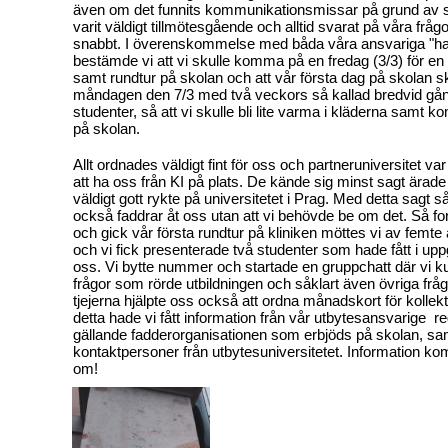
även om det funnits kommunikationsmissar på grund av 
varit väldigt tillmötesgående och alltid svarat på våra fråg
snabbt. I överenskommelse med båda våra ansvariga "ha
bestämde vi att vi skulle komma på en fredag (3/3) för en
samt rundtur på skolan och att vår första dag på skolan sk
måndagen den 7/3 med två veckors så kallad bredvid gå
studenter, så att vi skulle bli lite varma i kläderna samt k
på skolan.
Allt ordnades väldigt fint för oss och partneruniversitet var
att ha oss från KI på plats. De kände sig minst sagt ärade
väldigt gott rykte på universitetet i Prag. Med detta sagt 
också faddrar åt oss utan att vi behövde be om det. Så for
och gick vår första rundtur på kliniken möttes vi av femte
och vi fick presenterade två studenter som hade fått i uppg
oss. Vi bytte nummer och startade en gruppchatt där vi ku
frågor som rörde utbildningen och såklart även övriga fr
tjejerna hjälpte oss också att ordna månadskort för kollekt
detta hade vi fått information från vår utbytesansvarige 
gällande fadderorganisationen som erbjöds på skolan, sa
kontaktpersoner från utbytesuniversitetet. Information k
om!