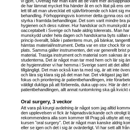
vi gjort. Överlag har man känt att de varit mer avslappnad
de har lämnat mycket fria händer åt en och litat på ens 
lett till att man utvecklat ett självförtroende och känt sig me
behandling. Förhoppningsvis kommer detta gynna oss oc
styrka i framtida behandlingar. Det som varit mindre bra på
hygienen och dess rutiner. Hur handskar och munskydd 
oacceptabelt i Sverige och hade aldrig tolererats. Man h
munskydd under hela dagen och handskarna byts sällan 
princip överallt, både i patientens mun, på bänkar, tangen
hämtas material/instrument. Detta var en stor chock för o
plats. Samma gäller instrumenten, det var generellt brist 
material. Trasiga instrument och material som saknas är 
studenterna. Det är något man tar med hem och lär sig ä
de hygienrutiner vi har hemma i Sverige samt att det alltid
tillgängligt. Det man också kan ta med sig, är att inte öve
och lära sig klara sig på det man har. Det viktigast jag lärt
fokus och prioritering är patientbehandlingen, inte förarbete
väldigt duktiga på att förbereda, duka upp osv. Här är de
patientbehandlingen, allt annat runtomkring ska gå kvickt
Oral surgery, 3 veckor
Att vara på kirurgi avdelning är något som jag alltid kom
den upplevelsen vi fick är häpnadsväckande och otroligt lä
rekommendera alla som kommer till Prag på utbyte att reg
kursen "oral surgery". Det är något man kanske aldrig ko
eller se igen och det i sig är ovärderligt. Vi har sett allt från