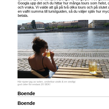
Googla upp det och du hittar hur många tours som helst, de
och vraka. Vi valde att gå på två olika tours och på slute
en valfri summa till turistguiden, så du väljer själv hur my
betala.
Här njuter jag av solen, underbar utsikt & en otroligt
god cider för endast 20 SEK!
Boende
Boende