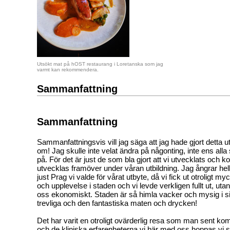
Utsökt mat på hOST restaurang i Loretanska som jag
varmt kan rekommendera.
Sammanfattning
Sammanfattning
Sammanfattningsvis vill jag säga att jag hade gjort detta 
om! Jag skulle inte velat ändra på någonting, inte ens alla 
på. För det är just de som bla gjort att vi utvecklats och 
utvecklas framöver under våran utbildning. Jag ångrar helle
just Prag vi valde för vårat utbyte, då vi fick ut otroligt my
och upplevelse i staden och vi levde verkligen fullt ut, uta
oss ekonomiskt. Staden är så himla vacker och mysig i s
trevliga och den fantastiska maten och drycken!
Det har varit en otroligt ovärderlig resa som man sent k
och de kliniska erfarenheterna vi bär med oss hoppas vi s