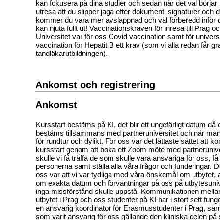
kan fokusera på dina studier och sedan när det väl börjar 
utresa att du slipper jaga efter dokument, signaturer och 
kommer du vara mer avslappnad och väl förberedd inför di
kan njuta fullt ut! Vaccinationskraven för inresa till Prag 
Universitet var för oss Covid vaccination samt för univers
vaccination för Hepatit B ett krav (som vi alla redan får gr
tandläkarutbildningen).
Ankomst och registrering
Ankomst
Kursstart bestäms på KI, det blir ett ungefärligt datum då 
bestäms tillsammans med partneruniversitet och när man 
för rundtur och dylikt. För oss var det lättaste sättet at
kursstart genom att boka ett Zoom möte med partneruniver
skulle vi få träffa de som skulle vara ansvariga för oss, få
personerna samt ställa alla våra frågor och funderingar. De
oss var att vi var tydliga med våra önskemål om utbytet, 
om exakta datum och förväntningar på oss på utbytesunive
inga missförstånd skulle uppstå. Kommunikationen mellan
utbytet i Prag och oss studenter på KI har i stort sett funge
en ansvarig koordinator för Erasmusstudenter i Prag, sam
som varit ansvarig för oss gällande den kliniska delen på