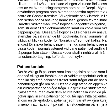
tillsammans i två veckor hade vi ingen vi kunde förlita os
oss av ett översättningsprogram som heter DeepL. Myck
användbart program som översätter ganska mycket text 
bättre än Google translate. Vi kopierade och klistrade in 
och sedan bad vi ansvarig lärare läsa igenom texten inn
Därefter skriver man ut två kopior av daganteckningarna, en
som student till din dokumentation samt en kopia som ska 
pappersjournal. Dessa två kopior skall signeras av ansvar
stämplas på sal innan de blir godkända. Innan journalen sk
viktigt att klicka i koder för "försäkring" som det kallas. Pa
endast för själva behandlingen, men du som behandlare m
vissa koder i journalsystemet vid varje patientbehandling f
få pengar från staten. Dessa koder skall innehålla allt från
tandstensborttagning, kofferdam och dylikt.
Patientkontakt
Det är väldigt få patienter som kan engelska och de som 
är ändå viktigt att försöka, det är väldigt respektfullt och
man lär sig små hälsnings fraser samt frågor om de har o
behandlingen går bra osv. Det är viktigt att ha en öppen
din klinikpartner och våga fråga. De tjeckiska studenterna 
hjälpsamma, men även dem är inte heller alla kunniga på
bokar själv in sina patienter och du får själv hitta patient
åt oss en del endodonti patienter som var ett av våra kur
vi genom att fråga runt på sal, från studenterna på femte å