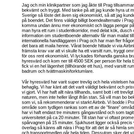
Jag och min klinikpartner som jag åkte till Prag tillsamma
bekvämt och tryggt. Med tanke på att jag kunde hyra ut 
Sverige så löste det även sig ekonomiskt, så att jag kun
på boendet. Det finns väldigt billigt boendealternativ i Pra
komma undan ännu mer ekonomiskt och lägga pengar på
man hyra ett rum i studentkorridor, med delat kök, dusch o
information om studentboende alternativ får man mailat till
internationella handläggaren i Prag och har man fler frågo
det bara att maila henne. Vårat boende hittade vi via Airb
främsta krav var att vi skulle ha ett varsitt rum, tryggt om
för oss rent ekonomiskt. Vi lyckades förhandla ganska br
hyresvärd och kom ner till 4500 SEK per person för hela
fick vi en hel lägenhet (tillhörande ett hus), med varsitt ru
badrum och tvättmaskin/torktumlare.
Vår hyresvärd har varit super trevlig och hela vistelsen h
behaglig. Vi har känt att det varit väldigt bekvämt och pris
vi gjort. Vi har haft allt nära tillhands, samt bott i ett trevli
naturen, men inte heller långt ifrån stan. Så vill man bo 
som vi, så rekommenderar vi starkt Airbnb. Vi bodde i Pra
område som tydligen rankas som ett av de "finare" områ
har vi haft endast tre minuters gångavstånd och som tagit o
universitetet på ca 20 minuter. Till stan har vi oftast promen
spårvagnen på 15 minuter. Sjukhuset ligger också precis
överlag så känns allt nära i Prag för att det är så himla smid
och transportmedlen går hela tiden. Dessutom sker det väl