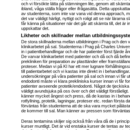
och vi försökte lätta på stämningen lite, genom att skämt
ibland, våga ställa frågor eller ifrågasätta. Detta uppskat
av studenterna, som inte var vana vid denna approach, me
det var väldigt härligt, nyttigt och roligt att se när lärarn
får känna på situationer när det går att skämta till, det är i
uppskattar det.
Likheter och skillnader mellan utbildningssys
De stora skillnaderna mellan utbildningen i Prag och den vi
klinikarbetet på sal. Studenterna i Prag på Charles Univers
in i patientbehandlingar och de har patienter först fjärde år
De varvar klinikarbetet med patienter och då och då befin
prekliniken för preparation av plasttänder eller framställan
proteser. Medan vi på KI har ett mer lugnare förhållnings
till patientarbetet och vi kastas inte direkt in i behandlinga
undersökningar på våra patienter på sal och innan vi får ut
endodonti måste vi klara prekliniska kurser innan vi får fo
patienter avseende protetik/endodonti. Något de tjeckiska
väldigt avundsjuka på oss över och det väldigt förståeligt.
känner mycket ångest och press, då de kastas in i behan
rotfyllning, protetik, lagningar, proteser etc. redan första d
förväntas från studenterna att de ska vara mycket påläst
de kommer till sal. Man känner av pressen som förväntas f
Deras tentamina skiljer sig också från våra då de i princip 
kurser muntligt. Det är vid enstaka kurser de tentas av teo