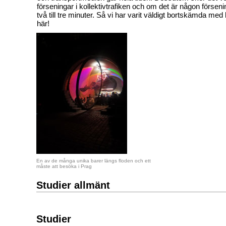
förseningar i kollektivtrafiken och om det är någon förseni
två till tre minuter. Så vi har varit väldigt bortskämda med 
här!
En av de många unika barer längs floden och ett
måste att besöka i Prag
Studier allmänt
Studier