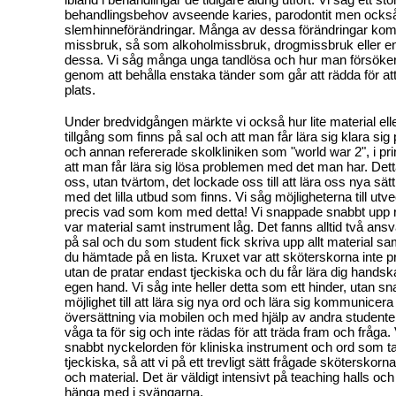
behandlingsbehov avseende karies, parodontit men också 
slemhinneförändringar. Många av dessa förändringar kom 
missbruk, så som alkoholmissbruk, drogmissbruk eller e
dessa. Vi såg många unga tandlösa och hur man försöke
genom att behålla enstaka tänder som går att rädda för att
plats.
Under bredvidgången märkte vi också hur lite material ell
tillgång som finns på sal och att man får lära sig klara si
och annan refererade skolkliniken som "world war 2", i p
att man får lära sig lösa problemen med det man har. Det
oss, utan tvärtom, det lockade oss till att lära oss nya sät
med det lilla utbud som finns. Vi såg möjligheterna till utv
precis vad som kom med detta! Vi snappade snabbt upp ru
var material samt instrument låg. Det fanns alltid två ans
på sal och du som student fick skriva upp allt material s
du hämtade på en lista. Kruxet var att sköterskorna inte p
utan de pratar endast tjeckiska och du får lära dig hands
egen hand. Vi såg inte heller detta som ett hinder, utan s
möjlighet till att lära sig nya ord och lära sig kommunicer
översättning via mobilen och med hjälp av andra studenter.
våga ta för sig och inte rädas för att träda fram och fråga
snabbt nyckelorden för kliniska instrument och ord som t
tjeckiska, så att vi på ett trevligt sätt frågade sköterskorn
och material. Det är väldigt intensivt på teaching halls oc
hänga med i svängarna.