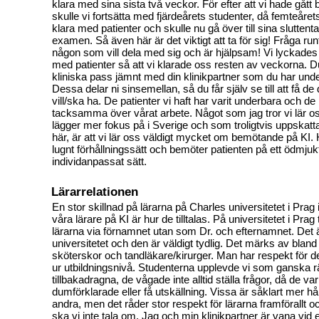
klara med sina sista två veckor. För efter att vi hade gått
skulle vi fortsätta med fjärdeårets studenter, då femteåret
klara med patienter och skulle nu gå över till sina slutten
examen. Så även här är det viktigt att ta för sig! Fråga runt,
någon som vill dela med sig och är hjälpsam! Vi lyckade
med patienter så att vi klarade oss resten av veckorna. D
kliniska pass jämnt med din klinikpartner som du har unde
Dessa delar ni sinsemellan, så du får själv se till att få d
vill/ska ha. De patienter vi haft har varit underbara och de 
tacksamma över vårat arbete. Något som jag tror vi lär os
lägger mer fokus på i Sverige och som troligtvis uppskatt
här, är att vi lär oss väldigt mycket om bemötande på KI.
lugnt förhållningssätt och bemöter patienten på ett ödmjuk
individanpassat sätt.
Lärarrelationen
En stor skillnad på lärarna på Charles universitetet i Prag
våra lärare på KI är hur de tilltalas. På universitetet i Prag t
lärarna via förnamnet utan som Dr. och efternamnet. Det ä
universitetet och den är väldigt tydlig. Det märks av bland
sköterskor och tandläkare/kirurger. Man har respekt för 
ur utbildningsnivå. Studenterna upplevde vi som ganska 
tillbakadragna, de vågade inte alltid ställa frågor, då de var
dumförklarade eller få utskällning. Vissa är såklart mer 
andra, men det råder stor respekt för lärarna framförallt o
ska vi inte tala om. Jag och min klinikpartner är vana vi