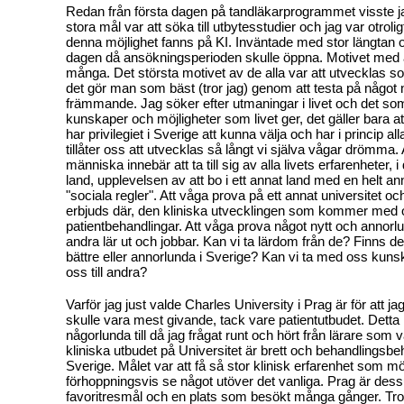
Redan från första dagen på tandläkarprogrammet visste ja
stora mål var att söka till utbytesstudier och jag var otrolig
denna möjlighet fanns på KI. Inväntade med stor längtan o
dagen då ansökningsperioden skulle öppna. Motivet med
många. Det största motivet av de alla var att utvecklas
det gör man som bäst (tror jag) genom att testa på något 
främmande. Jag söker efter utmaningar i livet och det so
kunskaper och möjligheter som livet ger, det gäller bara att
har privilegiet i Sverige att kunna välja och har i princip a
tillåter oss att utvecklas så långt vi själva vågar drömma
människa innebär att ta till sig av alla livets erfarenheter, i 
land, upplevelsen av att bo i ett annat land med en helt an
"sociala regler". Att våga prova på ett annat universitet o
erbjuds där, den kliniska utvecklingen som kommer med 
patientbehandlingar. Att våga prova något nytt och annorlun
andra lär ut och jobbar. Kan vi ta lärdom från de? Finns de
bättre eller annorlunda i Sverige? Kan vi ta med oss kun
oss till andra?
Varför jag just valde Charles University i Prag är för att ja
skulle vara mest givande, tack vare patientutbudet. Detta
någorlunda till då jag frågat runt och hört från lärare som va
kliniska utbudet på Universitet är brett och behandlingsbeh
Sverige. Målet var att få så stor klinisk erfarenhet som möj
förhoppningsvis se något utöver det vanliga. Prag är des
favoritresmål och en plats som besökt många gånger. Trot