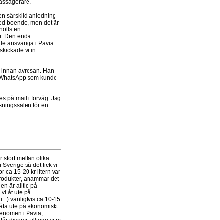
assagerare.
en särskild anledning
 med boende, men det är
 hölls en
vi. Den enda
v de ansvariga i Pavia
 skickade vi in
ag innan avresan. Han
på WhatsApp som kunde
es på mail i förväg. Jag
läsningssalen för en
r stort mellan olika
 Sverige så det fick vi
 ca 15-20 kr litern var
produkter, anammar det
en är alltid på
vi åt ute på
...) vanligtvis ca 10-15
l äta ute på ekonomiskt
 fenomen i Pavia,
 får diverse tilltugg som