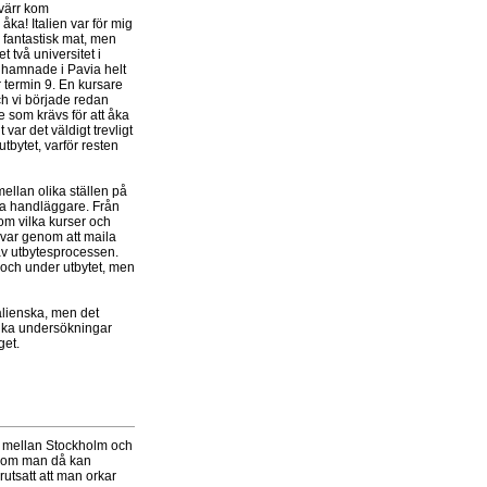
yvärr kom
ka! Italien var för mig
h fantastisk mat, men
et två universitet i
ag hamnade i Pavia helt
r termin 9. En kursare
och vi började redan
e som krävs för att åka
 var det väldigt trevligt
utbytet, varför resten
mellan olika ställen på
lla handläggare. Från
n om vilka kurser och
 svar genom att maila
 av utbytesprocessen.
e och under utbytet, men
talienska, men det
ifika undersökningar
get.
mar mellan Stockholm och
ersom man då kan
tsatt att man orkar