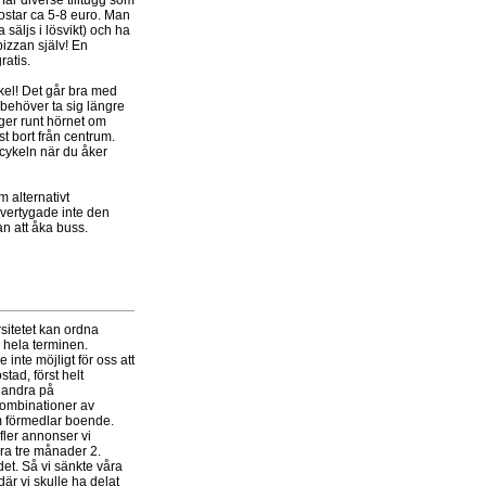
kostar ca 5-8 euro. Man
 säljs i lösvikt) och ha
pizzan själv! En
atis.
ykel! Det går bra med
n behöver ta sig längre
gger runt hörnet om
t bort från centrum.
 cykeln när du åker
 alternativt
övertygade inte den
an att åka buss.
rsitetet kan ordna
 hela terminen.
inte möjligt för oss att
tad, först helt
n andra på
kombinationer av
som förmedlar boende.
 fler annonser vi
ara tre månader 2.
det. Så vi sänkte våra
är vi skulle ha delat