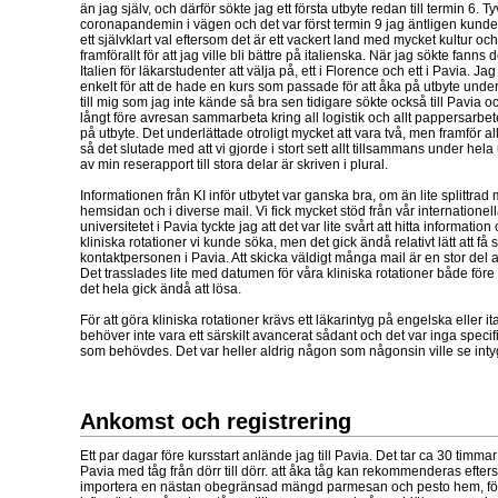
än jag själv, och därför sökte jag ett första utbyte redan till termin 6. T
coronapandemin i vägen och det var först termin 9 jag äntligen kunde å
ett självklart val eftersom det är ett vackert land med mycket kultur oc
framförallt för att jag ville bli bättre på italienska. När jag sökte fanns d
Italien för läkarstudenter att välja på, ett i Florence och ett i Pavia. J
enkelt för att de hade en kurs som passade för att åka på utbyte unde
till mig som jag inte kände så bra sen tidigare sökte också till Pavia 
långt före avresan sammarbeta kring all logistik och allt pappersarbet
på utbyte. Det underlättade otroligt mycket att vara två, men framför allt
så det slutade med att vi gjorde i stort sett allt tillsammans under hela 
av min reserapport till stora delar är skriven i plural.
Informationen från KI inför utbytet var ganska bra, om än lite splittrad 
hemsidan och i diverse mail. Vi fick mycket stöd från vår internatione
universitetet i Pavia tyckte jag att det var lite svårt att hitta informatio
kliniska rotationer vi kunde söka, men det gick ändå relativt lätt att få
kontaktpersonen i Pavia. Att skicka väldigt många mail är en stor del
Det trasslades lite med datumen för våra kliniska rotationer både för
det hela gick ändå att lösa.
För att göra kliniska rotationer krävs ett läkarintyg på engelska eller i
behöver inte vara ett särskilt avancerat sådant och det var inga spec
som behövdes. Det var heller aldrig någon som någonsin ville se inty
Ankomst och registrering
Ett par dagar före kursstart anlände jag till Pavia. Det tar ca 30 tim
Pavia med tåg från dörr till dörr. att åka tåg kan rekommenderas eft
importera en nästan obegränsad mängd parmesan och pesto hem, föru