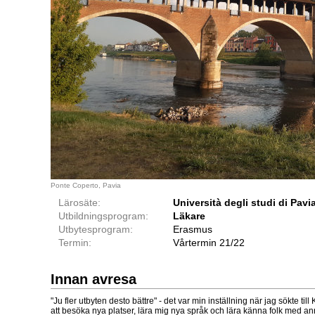
Ponte Coperto, Pavia
Lärosäte:
Università degli studi di Pavi
Utbildningsprogram:
Läkare
Utbytesprogram:
Erasmus
Termin:
Vårtermin 21/22
Innan avresa
"Ju fler utbyten desto bättre" - det var min inställning när jag sökte till 
att besöka nya platser, lära mig nya språk och lära känna folk med a