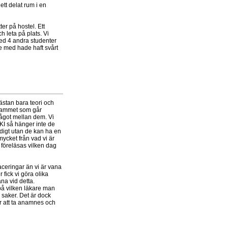
ett delat rum i en
er på hostel. Ett
h leta på plats. Vi
med 4 andra studenter
de med hade haft svårt
nästan bara teori och
grammet som går
 något mellan dem. Vi
 KI så hänger inte de
idigt utan de kan ha en
mycket från vad vi är
a föreläsas vilken dag
aceringar än vi är vana
 fick vi göra olika
na vid detta.
på vilken läkare man
a saker. Det är dock
r att ta anamnes och