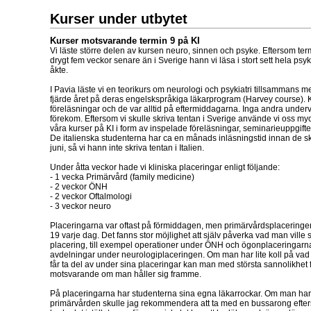
Kurser under utbytet
Kurser motsvarande termin 9 på KI
Vi läste större delen av kursen neuro, sinnen och psyke. Eftersom term
drygt fem veckor senare än i Sverige hann vi läsa i stort sett hela psy
åkte.
I Pavia läste vi en teorikurs om neurologi och psykiatri tillsammans 
fjärde året på deras engelskspråkiga läkarprogram (Harvey course).
föreläsningar och de var alltid på eftermiddagarna. Inga andra under
förekom. Eftersom vi skulle skriva tentan i Sverige använde vi oss myc
våra kurser på KI i form av inspelade föreläsningar, seminarieuppgift
De italienska studenterna har ca en månads inläsningstid innan de skri
juni, så vi hann inte skriva tentan i Italien.
Under åtta veckor hade vi kliniska placeringar enligt följande:
- 1 vecka Primärvård (family medicine)
- 2 veckor ÖNH
- 2 veckor Oftalmologi
- 3 veckor neuro
Placeringarna var oftast på förmiddagen, men primärvårdsplaceringen
19 varje dag. Det fanns stor möjlighet att själv påverka vad man ville
placering, till exempel operationer under ÖNH och ögonplaceringarna 
avdelningar under neurologiplaceringen. Om man har lite koll på vad 
får ta del av under sina placeringar kan man med största sannolikhet f
motsvarande om man håller sig framme.
På placeringarna har studenterna sina egna läkarrockar. Om man har
primärvården skulle jag rekommendera att ta med en bussarong efte