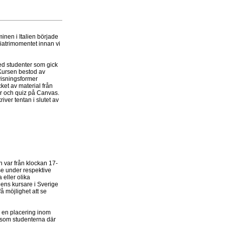
inen i Italien började
kiatrimomentet innan vi
med studenter som gick
 Kursen bestod av
visningsformer
ket av material från
er och quiz på Canvas.
ver tentan i slutet av
 var från klockan 17-
 se under respektive
eller olika
ens kursare i Sverige
å möjlighet att se
 en placering inom
rsom studenterna där