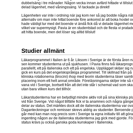
dubbelsäng i tre månader. Någon vecka innan avfärd hittade vi tillslut 
delad lägenhet, med våningssäng. Vi tackade ja direkt!
Lägenheten var inte i ordning när jag kom ner så jag bodde några nätt
alternativ om man inte hittat boende före ankomst är att boka hostel oc
hade väldigt tur med det boende vi ändå fick då vi delade lägenhet 
vilket var supermysigt. Pavia är en studentstad och de flesta vi prata
att hitta boende, men det löser sig alltid tillslut!
Studier allmänt
Läkarprogrammet i Italien är 6 år. Liksom i Sverige är de första åren 
sen kommer studenterna ut på sjukhusen. I Pavia finns två läkarpro
parallellt, ett på italienska och ett på engelska. Upplägget skiljer sig
gick en kurs på det engelskspråkiga programmet. Till skillnad från på
kliniska rotationerna (tirocini) ihop med teorin studenterna läser samt
placering inom ett helt annat område. Föreläsningarna skiljer inte så 
vana vid i Sverige, bortsett från att det inte står i schemat vad som sk
utan bara vilken kurs det tillhör.
Läkarstudenterna har en betydligt mindre aktiv roll på sina kliniska pl
vid från Sverige. Vid något tillfälle fick vi ta anamnes och några gånger
delar av status. Det märktes dock att de italienska studenterna var ova
Daganteckningar och remisser skrevs aldrig av studenter. Beroende 
går med kan man nog precis som i Sverige ta egna initiativ till att gör
ingenting någon av de italienska studenterna jag gick med gjorde. Fö
status krävs ju också ganska goda kunskaper i Italienska.