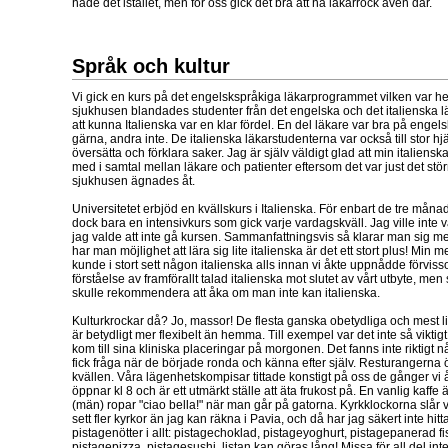
hade det istället, men för oss gick det bra att ha läkarrock även där.
Språk och kultur
Vi gick en kurs på det engelskspråkiga läkarprogrammet vilken var he
sjukhusen blandades studenter från det engelska och det italienska
att kunna Italienska var en klar fördel. En del läkare var bra på engel
gärna, andra inte. De italienska läkarstudenterna var också till stor hjäl
översätta och förklara saker. Jag är själv väldigt glad att min italiensk
med i samtal mellan läkare och patienter eftersom det var just det stö
sjukhusen ägnades åt.
Universitetet erbjöd en kvällskurs i Italienska. För enbart de tre månad
dock bara en intensivkurs som gick varje vardagskväll. Jag ville inte
jag valde att inte gå kursen. Sammanfattningsvis så klarar man sig 
har man möjlighet att lära sig lite italienska är det ett stort plus! Min
kunde i stort sett någon italienska alls innan vi åkte uppnådde förvi
förståelse av framförallt talad italienska mot slutet av vårt utbyte, men
skulle rekommendera att åka om man inte kan italienska.
Kulturkrockar då? Jo, massor! De flesta ganska obetydliga och mest lit
är betydligt mer flexibelt än hemma. Till exempel var det inte så viktig
kom till sina kliniska placeringar på morgonen. Det fanns inte riktigt 
fick fråga när de började ronda och känna efter själv. Resturangerna
kvällen. Våra lägenhetskompisar tittade konstigt på oss de gånger vi 
öppnar kl 8 och är ett utmärkt ställe att äta frukost på. En vanlig kaffe 
(män) ropar "ciao bella!" när man går på gatorna. Kyrkklockorna slår 
sett fler kyrkor än jag kan räkna i Pavia, och då har jag säkert inte hitta
pistagenötter i allt: pistagechoklad, pistageyoghurt, pistagepanerad fi
pistagepizza, pistagesushi, listan kan göras lång! Missa för all del in