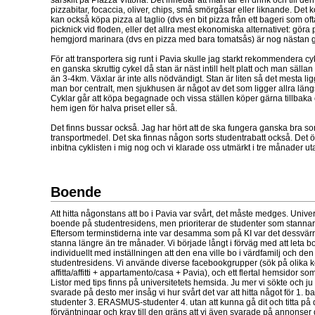
pizzabitar, focaccia, oliver, chips, små smörgåsar eller liknande. Det 
kan också köpa pizza al taglio (dvs en bit pizza från ett bageri som ofta
picknick vid floden, eller det allra mest ekonomiska alternativet: göra 
hemgjord marinara (dvs en pizza med bara tomatsås) är nog nästan gr
För att transportera sig runt i Pavia skulle jag starkt rekommendera c
en ganska skruttig cykel då stan är näst intill helt platt och man sälla
än 3-4km. Växlar är inte alls nödvändigt. Stan är liten så det mesta li
man bor centralt, men sjukhusen är något av det som ligger allra längs
Cyklar går att köpa begagnade och vissa ställen köper gärna tillbaka
hem igen för halva priset eller så.
Det finns bussar också. Jag har hört att de ska fungera ganska bra som
transportmedel. Det ska finnas någon sorts studentrabatt också. Det 
inbitna cyklisten i mig nog och vi klarade oss utmärkt i tre månader ut
Boende
Att hitta någonstans att bo i Pavia var svårt, det måste medges. Unive
boende på studentresidens, men prioriterar de studenter som stannar
Eftersom terminstiderna inte var desamma som på KI var det dessvärre 
stanna längre än tre månader. Vi började långt i förväg med att leta bos
individuellt med inställningen att den ena ville bo i värdfamilj och de
studentresidens. Vi använde diverse facebookgrupper (sök på olika 
affitta/affitti + appartamento/casa + Pavia), och ett flertal hemsidor 
Listor med tips finns på universitetets hemsida. Ju mer vi sökte och ju
svarade på desto mer insåg vi hur svårt det var att hitta något för 1. b
studenter 3. ERASMUS-studenter 4. utan att kunna gå dit och titta på 
förväntningar och krav till den gräns att vi även svarade på annonser d