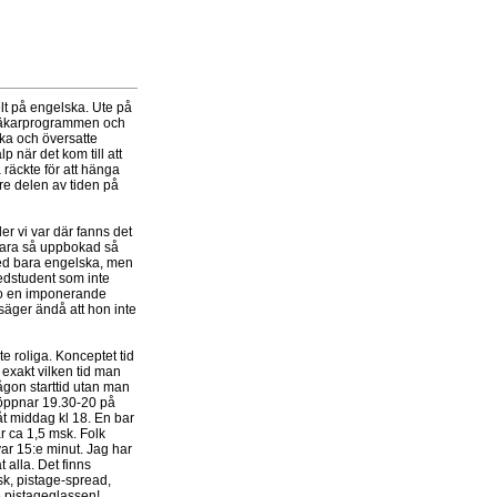
lt på engelska. Ute på
 läkarprogrammen och
ska och översatte
p när det kom till att
a räckte för att hänga
rre delen av tiden på
er vi var där fanns det
 vara så uppbokad så
med bara engelska, men
 medstudent som inte
sso en imponerande
 säger ändå att hon inte
e roliga. Konceptet tid
t exakt vilken tid man
någon starttid utan man
 öppnar 19.30-20 på
åt middag kl 18. En bar
är ca 1,5 msk. Folk
var 15:e minut. Jag har
t alla. Det finns
sk, pistage-spread,
te pistageglassen!