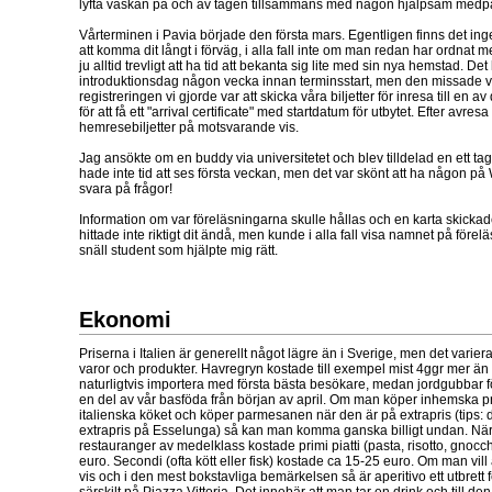
lyfta väskan på och av tågen tillsammans med någon hjälpsam medp
Vårterminen i Pavia började den första mars. Egentligen finns det ing
att komma dit långt i förväg, i alla fall inte om man redan har ordnat
ju alltid trevligt att ha tid att bekanta sig lite med sin nya hemstad. Det
introduktionsdag någon vecka innan terminsstart, men den missade 
registreringen vi gjorde var att skicka våra biljetter för inresa till en a
för att få ett "arrival certificate" med startdatum för utbytet. Efter avresa
hemresebiljetter på motsvarande vis.
Jag ansökte om en buddy via universitetet och blev tilldelad en ett t
hade inte tid att ses första veckan, men det var skönt att ha någon 
svara på frågor!
Information om var föreläsningarna skulle hållas och en karta skickad
hittade inte riktigt dit ändå, men kunde i alla fall visa namnet på före
snäll student som hjälpte mig rätt.
Ekonomi
Priserna i Italien är generellt något lägre än i Sverige, men det variera
varor och produkter. Havregryn kostade till exempel mist 4ggr mer än i
naturligtvis importera med första bästa besökare, medan jordgubbar för
en del av vår basföda från början av april. Om man köper inhemska 
italienska köket och köper parmesanen när den är på extrapris (tips: d
extrapris på Esselunga) så kan man komma ganska billigt undan. När 
restauranger av medelklass kostade primi piatti (pasta, risotto, gnocchi
euro. Secondi (ofta kött eller fisk) kostade ca 15-25 euro. Om man vil
vis och i den mest bokstavliga bemärkelsen så är aperitivo ett utbrett
särskilt på Piazza Vittoria. Det innebär att man tar en drink och till den