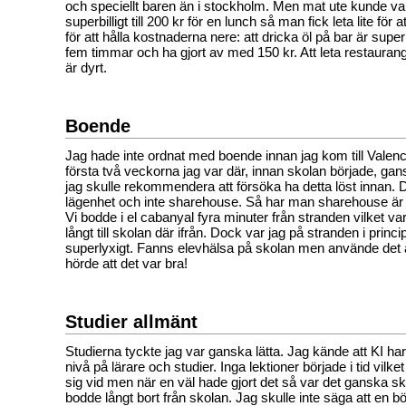
och speciellt baren än i stockholm. Men mat ute kunde var
superbilligt till 200 kr för en lunch så man fick leta lite för 
för att hålla kostnaderna nere: att dricka öl på bar är superb
fem timmar och ha gjort av med 150 kr. Att leta restaurang
är dyrt.
Boende
Jag hade inte ordnat med boende innan jag kom till Valenci
första två veckorna jag var där, innan skolan började, ga
jag skulle rekommendera att försöka ha detta löst innan. 
lägenhet och inte sharehouse. Så har man sharehouse är d
Vi bodde i el cabanyal fyra minuter från stranden vilket va
långt till skolan där ifrån. Dock var jag på stranden i princi
superlyxigt. Fanns elevhälsa på skolan men använde det a
hörde att det var bra!
Studier allmänt
Studierna tyckte jag var ganska lätta. Jag kände att KI har
nivå på lärare och studier. Inga lektioner började i tid vilket 
sig vid men när en väl hade gjort det så var det ganska s
bodde långt bort från skolan. Jag skulle inte säga att en bör