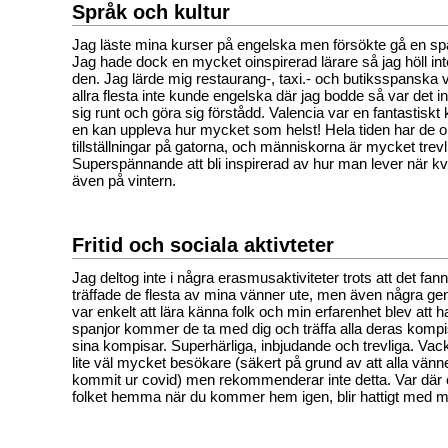
Språk och kultur
Jag läste mina kurser på engelska men försökte gå en s
Jag hade dock en mycket oinspirerad lärare så jag höll in
den. Jag lärde mig restaurang-, taxi.- och butiksspanska
allra flesta inte kunde engelska där jag bodde så var det i
sig runt och göra sig förstådd. Valencia var en fantastiskt 
en kan uppleva hur mycket som helst! Hela tiden har de ol
tillställningar på gatorna, och människorna är mycket trevl
Superspännande att bli inspirerad av hur man lever när k
även på vintern.
Fritid och sociala aktivteter
Jag deltog inte i några erasmusaktiviteter trots att det fa
träffade de flesta av mina vänner ute, men även några g
var enkelt att lära känna folk och min erfarenhet blev att h
spanjor kommer de ta med dig och träffa alla deras komp
sina kompisar. Superhärliga, inbjudande och trevliga. Vac
lite väl mycket besökare (säkert på grund av att alla vänn
kommit ur covid) men rekommenderar inte detta. Var dä
folket hemma när du kommer hem igen, blir hattigt med