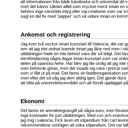
att informationen från både karolinska och universitat de va
men det känns såklart alltid som mycket meck innan en s
behövs inga särskilda intyg eller vaccinationer som var 
sagt en del fix med "papper" och så vidare innan en kom
Ankomst och registrering
Jag kom två veckor innan kursstart till Valencia, det var
iom att jag inte ordnat boende innan jag åkte ned men i relat
utbildningen hade en inte behövt vara där så tidigt. Det fa
introföreläsning några dagar innan kursstart som var online
delen på spanska hehe. Här blev jag lite orolig att jag inte s
som behövde göras, men det visade sig vara i princip sa
som vi fått ut på mail. Det fanns en fadderorganisation s
men efter det så såg jag dem aldrig igen. Det gjorde dock in
att hitta på universitetsområdet och att förstå upplägget på
Ekonomi
Det fanns en anmälningsavgift på några euro, men förutom
inga kostnader för just utbildningen. Med csn och erasmu
jag mig i valencia. Fick även ett stipendium från carl levins 
rekommenderar verkligen att söka stipendium. Det var bill