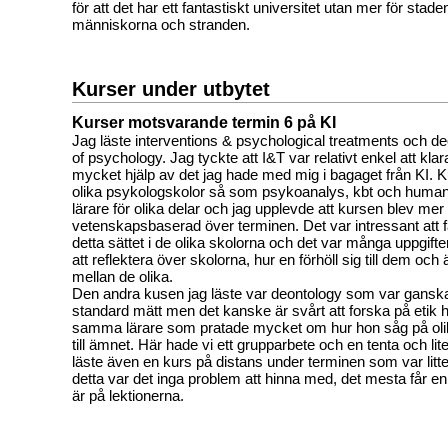
för att det har ett fantastiskt universitet utan mer för stad
människorna och stranden.
Kurser under utbytet
Kurser motsvarande termin 6 på KI
Jag läste interventions & psychological treatments och de
of psychology. Jag tyckte att I&T var relativt enkel att klar
mycket hjälp av det jag hade med mig i bagaget från KI. 
olika psykologskolor så som psykoanalys, kbt och human
lärare för olika delar och jag upplevde att kursen blev me
vetenskapsbaserad över terminen. Det var intressant att f
detta sättet i de olika skolorna och det var många uppgift
att reflektera över skolorna, hur en förhöll sig till dem och
mellan de olika.
Den andra kusen jag läste var deontology som var gansk
standard mätt men det kanske är svårt att forska på etik 
samma lärare som pratade mycket om hur hon såg på olika
till ämnet. Här hade vi ett grupparbete och en tenta och li
läste även en kurs på distans under terminen som var litte
detta var det inga problem att hinna med, det mesta får
är på lektionerna.