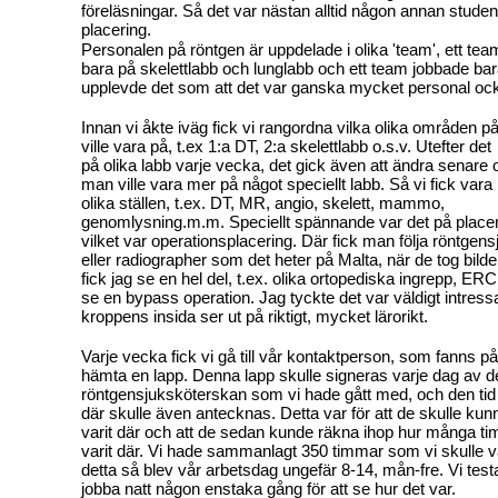
föreläsningar. Så det var nästan alltid någon annan studen
placering.
Personalen på röntgen är uppdelade i olika 'team', ett tea
bara på skelettlabb och lunglabb och ett team jobbade ba
upplevde det som att det var ganska mycket personal oc
Innan vi åkte iväg fick vi rangordna vilka olika områden p
ville vara på, t.ex 1:a DT, 2:a skelettlabb o.s.v. Utefter de
på olika labb varje vecka, det gick även att ändra senar
man ville vara mer på något speciellt labb. Så vi fick vara 
olika ställen, t.ex. DT, MR, angio, skelett, mammo,
genomlysning.m.m. Speciellt spännande var det på placeri
vilket var operationsplacering. Där fick man följa röntgen
eller radiographer som det heter på Malta, när de tog bilde
fick jag se en hel del, t.ex. olika ortopediska ingrepp, ER
se en bypass operation. Jag tyckte det var väldigt intressa
kroppens insida ser ut på riktigt, mycket lärorikt.
Varje vecka fick vi gå till vår kontaktperson, som fanns p
hämta en lapp. Denna lapp skulle signeras varje dag av d
röntgensjuksköterskan som vi hade gått med, och den tid
där skulle även antecknas. Detta var för att de skulle kun
varit där och att de sedan kunde räkna ihop hur många t
varit där. Vi hade sammanlagt 350 timmar som vi skulle 
detta så blev vår arbetsdag ungefär 8-14, mån-fre. Vi test
jobba natt någon enstaka gång för att se hur det var.