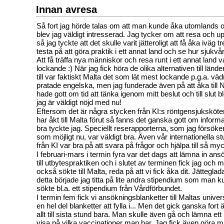
Innan avresa
Så fort jag hörde talas om att man kunde åka utomlands o
blev jag väldigt intresserad. Jag tycker om att resa och 
så jag tyckte att det skulle varit jätteroligt att få åka iväg
testa på att göra praktik i ett annat land och se hur sjukvå
Att få träffa nya människor och resa runt i ett annat land v
lockande :) När jag fick höra de olika alternativen till lä
till var faktiskt Malta det som lät mest lockande p.g.a. väd
pratade engelska, men jag funderade även på att åka till N
hade gott om tid att tänka igenom mitt beslut och till slut b
jag är väldigt nöjd med nu!
Eftersom det är några stycken från KI:s röntgensjukskö
har åkt till Malta förut så fanns det ganska gott om informa
bra tyckte jag. Speciellt reserapporterna, som jag försöke
som möjligt nu, var väldigt bra. Även vår internationella s
från KI var bra på att svara på frågor och hjälpa till så m
I februari-mars i termin fyra var det dags att lämna in an
till utbytespraktiken och i slutet av terminen fick jag och
också sökte till Malta, reda på att vi fick åka dit. Jätteglada
detta började jag titta på lite andra stipendium som man k
sökte bl.a. ett stipendium från Vårdförbundet.
I termin fem fick vi ansökningsblanketter till Maltas univer
en hel del blanketter att fylla i... Men det gick ganska fort
allt till sista stund bara. Man skulle även gå och lämna ett 
visa på vilka vaccinationer man har. Jag fick även göra mi