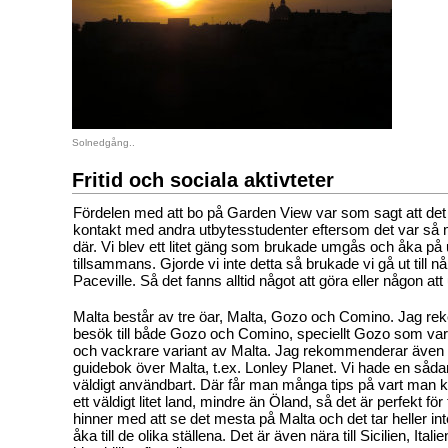
Solnedgång..
Fritid och sociala aktivteter
Fördelen med att bo på Garden View var som sagt att det va
kontakt med andra utbytesstudenter eftersom det var s
där. Vi blev ett litet gäng som brukade umgås och åka på 
tillsammans. Gjorde vi inte detta så brukade vi gå ut till nå
Paceville. Så det fanns alltid något att göra eller någon a
Malta består av tre öar, Malta, Gozo och Comino. Jag r
besök till både Gozo och Comino, speciellt Gozo som va
och vackrare variant av Malta. Jag rekommenderar även 
guidebok över Malta, t.ex. Lonley Planet. Vi hade en såda
väldigt användbart. Där får man många tips på vart man k
ett väldigt litet land, mindre än Öland, så det är perfekt f
hinner med att se det mesta på Malta och det tar heller inte
åka till de olika ställena. Det är även nära till Sicilien, Ita