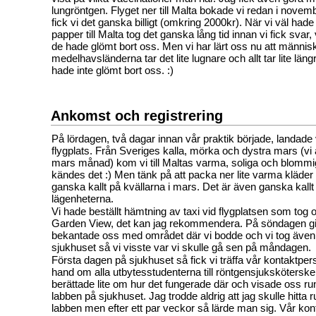
lungröntgen. Flyget ner till Malta bokade vi redan i novem
fick vi det ganska billigt (omkring 2000kr). När vi väl hade 
papper till Malta tog det ganska lång tid innan vi fick svar,
de hade glömt bort oss. Men vi har lärt oss nu att männis
medelhavsländerna tar det lite lugnare och allt tar lite längr
hade inte glömt bort oss. :)
Ankomst och registrering
På lördagen, två dagar innan vår praktik började, landade
flygplats. Från Sveriges kalla, mörka och dystra mars (vi 
mars månad) kom vi till Maltas varma, soliga och blommi
kändes det :) Men tänk på att packa ner lite varma kläder 
ganska kallt på kvällarna i mars. Det är även ganska kallt 
lägenheterna.
Vi hade beställt hämtning av taxi vid flygplatsen som tog o
Garden View, det kan jag rekommendera. På söndagen gic
bekantade oss med området där vi bodde och vi tog även 
sjukhuset så vi visste var vi skulle gå sen på måndagen.
Första dagen på sjukhuset så fick vi träffa vår kontaktpe
hand om alla utbytesstudenterna till röntgensjuksköters
berättade lite om hur det fungerade där och visade oss run
labben på sjukhuset. Jag trodde aldrig att jag skulle hitta run
labben men efter ett par veckor så lärde man sig. Vår ko