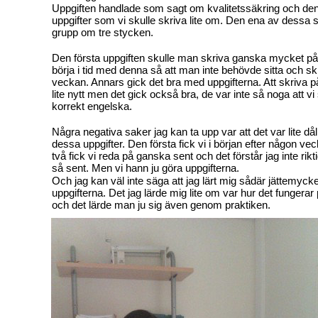
Uppgiften handlade som sagt om kvalitetssäkring och den i
uppgifter som vi skulle skriva lite om. Den ena av dessa s
grupp om tre stycken.
Den första uppgiften skulle man skriva ganska mycket på 
börja i tid med denna så att man inte behövde sitta och skri
veckan. Annars gick det bra med uppgifterna. Att skriva p
lite nytt men det gick också bra, de var inte så noga att vi
korrekt engelska.
Några negativa saker jag kan ta upp var att det var lite dål
dessa uppgifter. Den första fick vi i början efter någon v
två fick vi reda på ganska sent och det förstår jag inte riktig
så sent. Men vi hann ju göra uppgifterna.
Och jag kan väl inte säga att jag lärt mig sådär jättemycket
uppgifterna. Det jag lärde mig lite om var hur det fungerar
och det lärde man ju sig även genom praktiken.