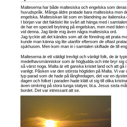
Malteserna har både maltesiska och engelska som deras
huvudspråk. Många äldre pratade bara maltesiska men de
engelska. Maltesiskan lät som en blandning av italienska
I början var det faktiskt lite svårt att hänga med i samtal
de har en speciell brytning på engelskan, men med tiden
vid denna. Jag lärde mig även några maltesiska ord.
Jag tyckte att det kändes som att de föredrog att prata ma
kunde man känna sig lite utanför eftersom de oftast prat
sjukhusen. Men kom man in i samtalen skiftade de till en
Malteserna är ett väldigt trevligt och vänligt folk, de är typ
medelhavsmänniskor som är högljudda och inte bryr sig o
så värst noga. Malta är ett ganska kristet land och att gå
vanligt. Påsken var den största högtiden på Malta. Vi var 
typ parad som de hade på långfredagen, det var en dyste
dagen och folket i paraden hade klätt ut sig till olika kristn
även omkring på stora tunga statyer, bl.a. Jesus sista mål
bordet. Det var intressant att se.