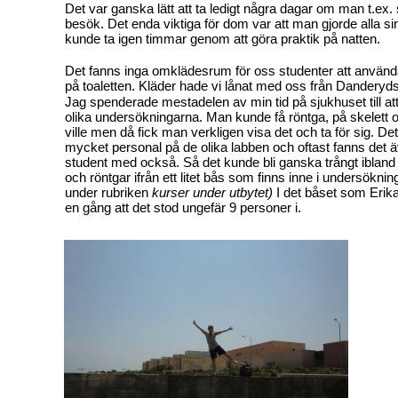
Det var ganska lätt att ta ledigt några dagar om man t.ex. 
besök. Det enda viktiga för dom var att man gjorde alla s
kunde ta igen timmar genom att göra praktik på natten.
Det fanns inga omklädesrum för oss studenter att använd
på toaletten. Kläder hade vi lånat med oss från Danderyd
Jag spenderade mestadelen av min tid på sjukhuset till at
olika undersökningarna. Man kunde få röntga, på skelett
ville men då fick man verkligen visa det och ta för sig. Det
mycket personal på de olika labben och oftast fanns det 
student med också. Så det kunde bli ganska trångt ibland
och röntgar ifrån ett litet bås som finns inne i undersökni
under rubriken
kurser under utbytet)
I det båset som Erika
en gång att det stod ungefär 9 personer i.