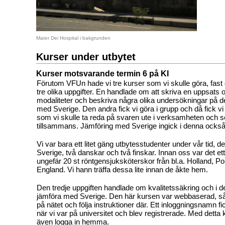
Mater Dei Hospital i bakgrunden
Kurser under utbytet
Kurser motsvarande termin 6 på KI
Förutom VFUn hade vi tre kurser som vi skulle göra, fas
tre olika uppgifter. En handlade om att skriva en uppsats o
modaliteter och beskriva några olika undersökningar på 
med Sverige. Den andra fick vi göra i grupp och då fick vi l
som vi skulle ta reda på svaren ute i verksamheten och 
tillsammans. Jämföring med Sverige ingick i denna också
Vi var bara ett litet gäng utbytesstudenter under vår tid, de
Sverige, två danskar och två finskar. Innan oss var det et
ungefär 20 st röntgensjuksköterskor från bl.a. Holland, Por
England. Vi hann träffa dessa lite innan de åkte hem.
Den tredje uppgiften handlade om kvalitetssäkring och i d
jämföra med Sverige. Den här kursen var webbaserad, så
på nätet och följa instruktioner där. Ett inloggningsnamn fi
när vi var på universitet och blev registrerade. Med dett
även logga in hemma.