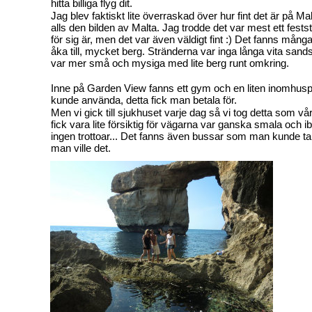
hitta billiga flyg dit.
Jag blev faktiskt lite överraskad över hur fint det är på Mal
alls den bilden av Malta. Jag trodde det var mest ett feststä
för sig är, men det var även väldigt fint :) Det fanns mång
åka till, mycket berg. Stränderna var inga långa vita san
var mer små och mysiga med lite berg runt omkring.
Inne på Garden View fanns ett gym och en liten inomhu
kunde använda, detta fick man betala för.
Men vi gick till sjukhuset varje dag så vi tog detta som 
fick vara lite försiktig för vägarna var ganska smala och i
ingen trottoar... Det fanns även bussar som man kunde ta 
man ville det.