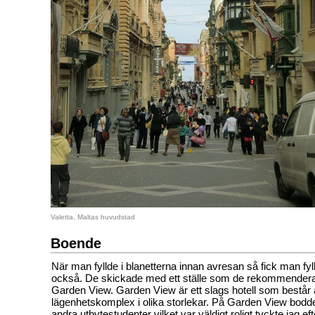
Valetta, Maltas huvudstad
Boende
När man fyllde i blanetterna innan avresan så fick man fyll
också. De skickade med ett ställe som de rekommenderad
Garden View. Garden View är ett slags hotell som bestå
lägenhetskomplex i olika storlekar. På Garden View bod
andra utbytestudenter vilket var väldigt roligt tyckte jag e