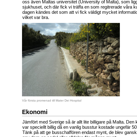
oss även Maltas universitet (University of Malta), som ligg
sjukhuset, och där fick vi träffa en som regitrerade våra k
dagen kändes det som att vi fick väldigt mycket informati
vilket var bra.
Vår första promenad till Mater Dei Hospital
Ekonomi
Jämfört med Sverige så är allt lite billigare på Malta. Den k
var speciellt billig då en vanlig busstur kostade ungefär 50
Tänk på att ge busschaffören endast mynt, de blev ganska