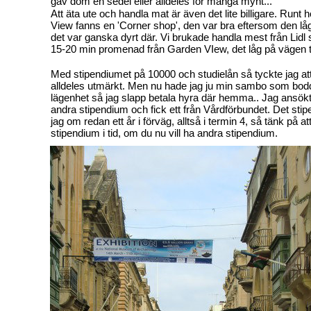
gav dom en sedel eller alldeles för många mynt...
Att äta ute och handla mat är även det lite billigare. Runt
View fanns en 'Corner shop', den var bra eftersom den lå
det var ganska dyrt där. Vi brukade handla mest från Lidl
15-20 min promenad från Garden VIew, det låg på vägen ti
Med stipendiumet på 10000 och studielån så tyckte jag at
alldeles utmärkt. Men nu hade jag ju min sambo som bodd
lägenhet så jag slapp betala hyra där hemma.. Jag ansök
andra stipendium och fick ett från Vårdförbundet. Det sti
jag om redan ett år i förväg, alltså i termin 4, så tänk på at
stipendium i tid, om du nu vill ha andra stipendium.