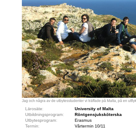
Jag och några av de utbytesstudenter vi träffade på Malta, på en utflykt t
Lärosäte:
University of Malta
Utbildningsprogram:
Röntgensjuksköterska
Utbytesprogram:
Erasmus
Termin:
Vårtermin 10/11