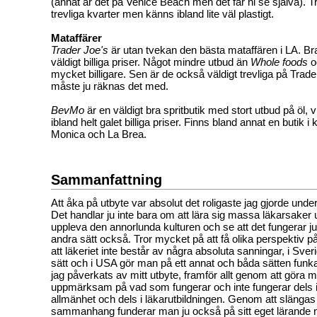
(annat är det på Venice Beach men det får ni se själva). T
trevliga kvarter men känns ibland lite väl plastigt.
Mataffärer
Trader Joe's
är utan tvekan den bästa mataffären i LA. Bra
väldigt billiga priser. Något mindre utbud än
Whole foods
o
mycket billigare. Sen är de också väldigt trevliga på Trade
måste ju räknas det med.
BevMo
är en väldigt bra spritbutik med stort utbud på öl, vin
ibland helt galet billiga priser. Finns bland annat en butik 
Monica och La Brea.
Sammanfattning
Att åka på utbyte var absolut det roligaste jag gjorde under
Det handlar ju inte bara om att lära sig massa läkarsaker
uppleva den annorlunda kulturen och se att det fungerar ju
andra sätt också. Tror mycket på att få olika perspektiv på 
att läkeriet inte består av några absoluta sanningar, i Sve
sätt och i USA gör man på ett annat och båda sätten funkar
jag påverkats av mitt utbyte, framför allt genom att göra 
uppmärksam på vad som fungerar och inte fungerar dels i
allmänhet och dels i läkarutbildningen. Genom att slängas 
sammanhang funderar man ju också på sitt eget lärande nå