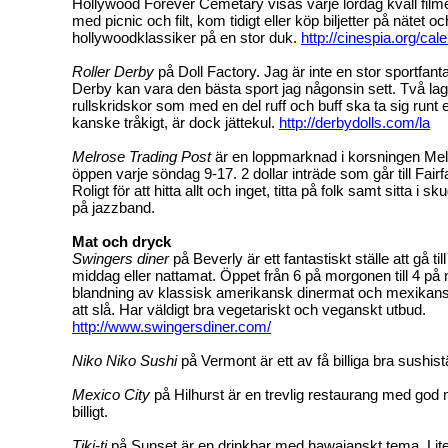
Hollywood Forever Cemetary visas varje lördag kväll filmer 
med picnic och filt, kom tidigt eller köp biljetter på nätet o
hollywoodklassiker på en stor duk.
http://cinespia.org/cal
Roller Derby
på Doll Factory. Jag är inte en stor sportfant
Derby kan vara den bästa sport jag någonsin sett. Två lag 
rullskridskor som med en del ruff och buff ska ta sig runt 
kanske tråkigt, är dock jättekul.
http://derbydolls.com/la
Melrose Trading Post
är en loppmarknad i korsningen Mel
öppen varje söndag 9-17. 2 dollar inträde som går till Fair
Roligt för att hitta allt och inget, titta på folk samt sitta i
på jazzband.
Mat och dryck
Swingers diner
på Beverly är ett fantastiskt ställe att gå till
middag eller nattamat. Öppet från 6 på morgonen till 4 på
blandning av klassisk amerikansk dinermat och mexikans
att slå. Har väldigt bra vegetariskt och veganskt utbud.
http://www.swingersdiner.com/
Niko Niko Sushi
på Vermont är ett av få billiga bra sushistä
Mexico City
på Hilhurst är en trevlig restaurang med go
billigt.
Tiki-ti
på Sunset är en drinkbar med hawaianskt tema. Li