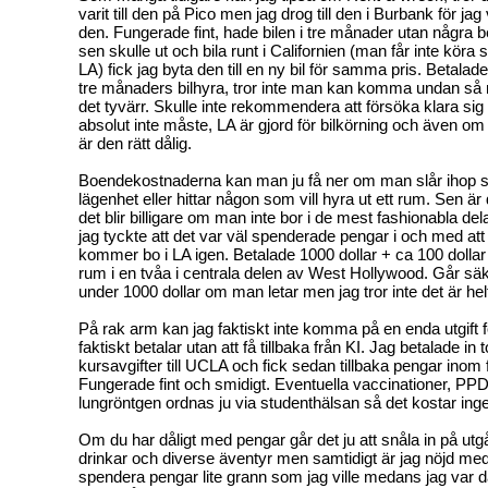
varit till den på Pico men jag drog till den i Burbank för jag 
den. Fungerade fint, hade bilen i tre månader utan några
sen skulle ut och bila runt i Californien (man får inte köra s
LA) fick jag byta den till en ny bil för samma pris. Betalade
tre månaders bilhyra, tror inte man kan komma undan så m
det tyvärr. Skulle inte rekommendera att försöka klara sig
absolut inte måste, LA är gjord för bilkörning och även om d
är den rätt dålig.
Boendekostnaderna kan man ju få ner om man slår ihop s
lägenhet eller hittar någon som vill hyra ut ett rum. Sen är d
det blir billigare om man inte bor i de mest fashionabla d
jag tyckte att det var väl spenderade pengar i och med att 
kommer bo i LA igen. Betalade 1000 dollar + ca 100 dollar i u
rum i en tvåa i centrala delen av West Hollywood. Går sä
under 1000 dollar om man letar men jag tror inte det är helt
På rak arm kan jag faktiskt inte komma på en enda utgift 
faktiskt betalar utan att få tillbaka från KI. Jag betalade in t
kursavgifter till UCLA och fick sedan tillbaka pengar inom
Fungerade fint och smidigt. Eventuella vaccinationer, PPD
lungröntgen ordnas ju via studenthälsan så det kostar inge
Om du har dåligt med pengar går det ju att snåla in på utg
drinkar och diverse äventyr men samtidigt är jag nöjd med
spendera pengar lite grann som jag ville medans jag var 