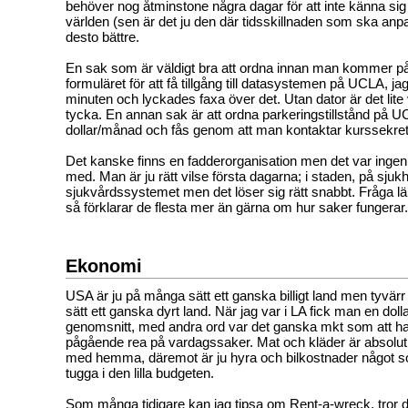
behöver nog åtminstone några dagar för att inte känna sig h
världen (sen är det ju den där tidsskillnaden som ska anpass
desto bättre.
En sak som är väldigt bra att ordna innan man kommer på pl
formuläret för att få tillgång till datasystemen på UCLA, jag 
minuten och lyckades faxa över det. Utan dator är det lite 
tycka. En annan sak är att ordna parkeringstillstånd på U
dollar/månad och fås genom att man kontaktar kurssekrete
Det kanske finns en fadderorganisation men det var ingen 
med. Man är ju rätt vilse första dagarna; i staden, på sjuk
sjukvårdssystemet men det löser sig rätt snabbt. Fråga l
så förklarar de flesta mer än gärna om hur saker fungerar.
Ekonomi
USA är ju på många sätt ett ganska billigt land men tyvärr
sätt ett ganska dyrt land. När jag var i LA fick man en dolla
genomsnitt, med andra ord var det ganska mkt som att ha
pågående rea på vardagssaker. Mat och kläder är absolut b
med hemma, däremot är ju hyra och bilkostnader något so
tugga i den lilla budgeten.
Som många tidigare kan jag tipsa om Rent-a-wreck, tror de