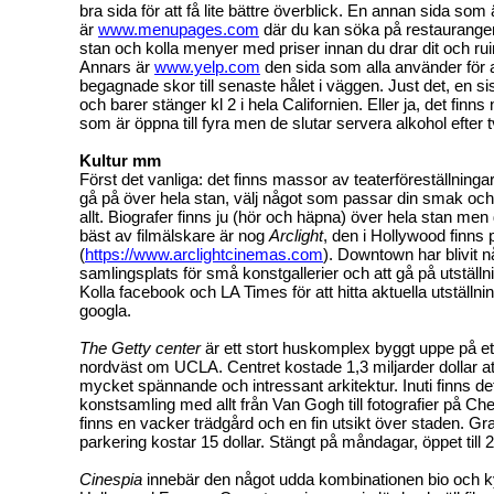
bra sida för att få lite bättre överblick. En annan sida som
är
www.menupages.com
där du kan söka på restauranger 
stan och kolla menyer med priser innan du drar dit och ruin
Annars är
www.yelp.com
den sida som alla använder för att
begagnade skor till senaste hålet i väggen. Just det, en si
och barer stänger kl 2 i hela Californien. Eller ja, det finns
som är öppna till fyra men de slutar servera alkohol efter t
Kultur mm
Först det vanliga: det finns massor av teaterföreställninga
gå på över hela stan, välj något som passar din smak och 
allt. Biografer finns ju (hör och häpna) över hela stan men
bäst av filmälskare är nog
Arclight
, den i Hollywood finns
(
https://www.arclightcinemas.com
). Downtown har blivit 
samlingsplats för små konstgallerier och att gå på utställni
Kolla facebook och LA Times för att hitta aktuella utställnin
googla.
The Getty
center
är ett stort huskomplex byggt uppe på et
nordväst om UCLA. Centret kostade 1,3 miljarder dollar a
mycket spännande och intressant arkitektur. Inuti finns d
konstsamling med allt från Van Gogh till fotografier på C
finns en vacker trädgård och en fin utsikt över staden. Gr
parkering kostar 15 dollar. Stängt på måndagar, öppet till 
Cinespia
innebär den något udda kombinationen bio och k