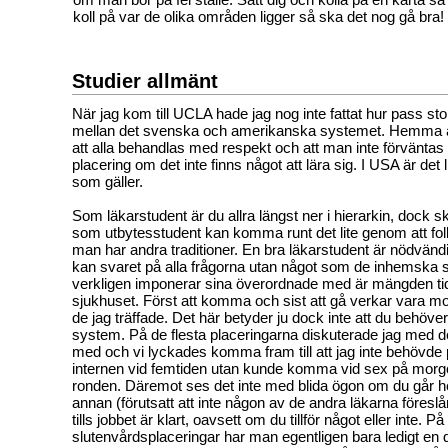
koll på var de olika områden ligger så ska det nog gå bra!
Studier allmänt
När jag kom till UCLA hade jag nog inte fattat hur pass stor
mellan det svenska och amerikanska systemet. Hemma ä
att alla behandlas med respekt och att man inte förväntas
placering om det inte finns något att lära sig. I USA är det l
som gäller.
Som läkarstudent är du allra längst ner i hierarkin, dock s
som utbytesstudent kan komma runt det lite genom att folk
man har andra traditioner. En bra läkarstudent är nödvänd
kan svaret på alla frågorna utan något som de inhemska 
verkligen imponerar sina överordnade med är mängden tid 
sjukhuset. Först att komma och sist att gå verkar vara mot
de jag träffade. Det här betyder ju dock inte att du behö
system. På de flesta placeringarna diskuterade jag med de
med och vi lyckades komma fram till att jag inte behövde
internen vid femtiden utan kunde komma vid sex på morgo
ronden. Däremot ses det inte med blida ögon om du går 
annan (förutsatt att inte någon av de andra läkarna föreslår
tills jobbet är klart, oavsett om du tillför något eller inte. På
slutenvårdsplaceringar har man egentligen bara ledigt en 