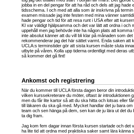
jobba in en del pengar för att ha råd och dels att jag hade 
tidsschema. I och med att alla som är inskrivna på termin 
examen missade jag inte festen med mina vänner samtidi
hade pengar och tid för att resa runt i USA efter att kursern
KI var väldigt hjälpsamma och det var lätt att ordna i och m
uppehåll men jag behövde inte ha någon plats att komma ti
inte absolut känner att du vill bli klar på månaden som det
rekommenderar jag det här sättet varmt. Enda saken att 
UCLA:s terminstider gör att sista kursen måste sluta innan 
utbyte på våren. Kolla upp tiderna ordentligt med deras 
så kommer det gå fint!
Ankomst och registrering
När du kommer till UCLA första dagen beror din introdukt
vilken kurssekreterare du möter, oftast är introduktionen
men du får lite kartor så att du ska hitta och lotsas eller 
till läkaren du ska gå med. Mycket handlar det ju bara om att hi
team och sen hänga på dem, sen kan de ju lära ut det du b
ta dig fram.
Jag kom fem dagar innan första kursen startade och det va
ha lite tid att ordna med praktiska saker samt lära känna 