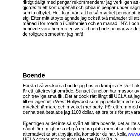
riktigt dåligt med pengar rekommenderar jag verkligen att
gjorde: ta ett kort uppehåll och jobba in pengar under någr
sen ta utbytet. Helt klart värt att ha så mycket pengar att
sig. Efter mitt utbyte ägnade jag också två månader till att
månad i för roadtrip i Californien och en månad i NY. I och 
behövde vara hemma en viss tid och hade pengar var det 
de roligare semestrar jag haft!
Boende
Första två veckorna bodde jag hos en kompis i Silver Lake
är ett jättetrevligt område, Sunset Junction har massor av
och trevliga små fik. Det är dock rätt långt till UCLA så jag 
till en lägenhet i West Hollywood som jag delade med en 
mycket närmare och mycket mer party. För ett rum med 
denna trea betalade jag 1100 dollar, ett bra pris för att vara
Egentligen är det inte så svårt att hitta boende, det är lite s
något för rimligt pris och på en bra plats men absolut inte 
alternativet är att utnyttja alla kontakter du har, kolla
www.c
UCLA community housing site, the Daily Bruin