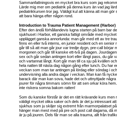
Sammanfattningsvis en mycket bra kurs som jag rekom
Lärde mig mer om pediatrik på denna kurs än vad jag lärd
pediatrikkursen tror jag. Väldigt kul att känna att man gör sk
att bara hänga efter någon rond.
Introduction to Trauma Patient Management (Harbor)
Efter den ändå förhållandevis lugna starten på barn bar det 
sjukhuset i Harbor, ett ganska fattigt område med mycket
upplägget ganska annorlunda: man går med ett av tre tr
finns en eller två interns, en junior resident och en senior 
går till så att man går jour var tredje dygn, pre-call börja
morgonen och går till kanske ett-två på dagen. Jourdagen
sex och går sedan antingen kort eller långt pass, du går v
och vartannat långt. Kort går man till ca sju på kvällen oc
hela natten till nästa dag någon gång efter lunch. Du har en
veckan som man tar antingen på lördag eller söndag i och
undervisning alla andra dagar i veckan. Man kan få nyckel t
barack där man kan sova, hade det och uttnyttjade några 
jourer för några timmars sömn för att sen orkar köra hem. 
inte riskera somna bakom ratten!
Som du kanske förstår är det en rätt krävande kurs men 
väldigt mycket olika saker och dels är det ju intressant att
sjukhus som ju skiljer sig extremt från marmorpalatset p
hänger man mest med på pre och post call dagarna, då m
är ju på jouren. Dels får man se alla trauma, allt från trafiko