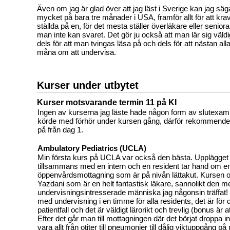
Även om jag är glad över att jag läst i Sverige kan jag säga 
mycket på bara tre månader i USA, framför allt för att krav
ställda på en, för det mesta ställer överläkare eller seniora 
man inte kan svaret. Det gör ju också att man lär sig väld
dels för att man tvingas läsa på och dels för att nästan alla
måna om att undervisa.
Kurser under utbytet
Kurser motsvarande termin 11 på KI
Ingen av kurserna jag läste hade någon form av slutexami
körde med förhör under kursen gång, därför rekommender
på från dag 1.
Ambulatory Pediatrics (UCLA)
Min första kurs på UCLA var också den bästa. Upplägget 
tillsammans med en intern och en resident tar hand om e
öppenvårdsmottagning som är på nivån lättakut. Kursen 
Yazdani som är en helt fantastisk läkare, sannolikt den m
undervisningsintresserade människa jag någonsin träffat! 
med undervisning i en timme för alla residents, det är för
patientfall och det är väldigt lärorikt och trevlig (bonus är a
Efter det går man till mottagningen där det börjat droppa in
vara allt från otiter till pneumonier till dålig viktuppgång på 