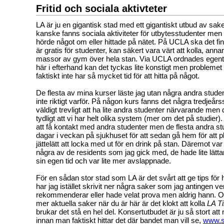
Fritid och sociala aktivteter
LA är ju en gigantisk stad med ett gigantiskt utbud av sake
kanske fanns sociala aktiviteter för utbytesstudenter men 
hörde något om eller hittade på nätet. På UCLA ska det f
är gratis för studenter, kan säkert vara värt att kolla, annar
massor av gym över hela stan. Via UCLA ordnades egentli
här i efterhand kan det tyckas lite konstigt men problemet 
faktiskt inte har så mycket tid för att hitta på något.
De flesta av mina kurser läste jag utan några andra student
inte riktigt varför. På någon kurs fanns det några tredjeårs
väldigt trevligt att ha lite andra studenter närvarande men 
tydligt att vi har helt olika system (mer om det på studier)
att få kontakt med andra studenter men de flesta andra st
dagar i veckan på sjukhuset för att sedan gå hem för att p
jättelätt att locka med ut för en drink på stan. Däremot va
några av de residents som jag gick med, de hade lite lättar
sin egen tid och var lite mer avslappnade.
För en sådan stor stad som LA är det svårt att ge tips för
har jag istället skrivit ner några saker som jag antingen ve
rekommenderar eller hade velat prova men aldrig hann. Om d
mer aktuella saker när du är här är det klokt att kolla
LA T
brukar det stå en hel del. Konsertutbudet är ju så stort att
innan man faktiskt hittar det där bandet man vill se,
www.s