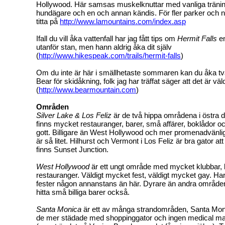
Hollywood. Här samsas muskelknuttar med vanliga tränin
hundägare och en och annan kändis. För fler parker och n
titta på
http://www.lamountains.com/index.asp
Ifall du vill åka vattenfall har jag fått tips om
Hermit Falls
en
utanför stan, men hann aldrig åka dit själv
(
http://www.hikespeak.com/trails/hermit-falls
)
Om du inte är här i smällhetaste sommaren kan du åka två
Bear för skidåkning, folk jag har träffat säger att det är väl
(
http://www.bearmountain.com
)
Områden
Silver Lake & Los Feliz
är de två hippa områdena i östra d
finns mycket restauranger, barer, små affärer, boklådor o
gott. Billigare än West Hollywood och mer promenadvänlig
är så litet. Hilhurst och Vermont i Los Feliz är bra gator att 
finns Sunset Junction.
West Hollywood
är ett ungt område med mycket klubbar, 
restauranger. Väldigt mycket fest, väldigt mycket gay. Har i
fester någon annanstans än här. Dyrare än andra områden
hitta små billiga barer också.
Santa Monica
är ett av många strandområden, Santa Moni
de mer städade med shoppinggator och ingen medical mar