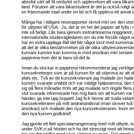
absolut värt att få ombytet och upplevelsen att vara läkars
land. Förutom att vara läkarstudent är det ju också roligt a
en främmande stad under en tid och få uppleva ett annat la
Många har i tidigare reserapporter skrivit mkt om den st
för utbyten till USA. Ja, det är en hel del papper att fylla i
inte så farligt. Läs bara igenom instruktionerna noggrannt,
internationella studievägledaren om du inte förstår något oc
har en extra upplaga ifall det blir något strul med kurser
att det är olika bestämmelser på de olika utbytesuniversit
kursare kanske kan komma in med ansökan mkt senare m
papprena men det är bara så det är.
Innan du skickar in papprena rekommenderar jag verkligen 
kurssekreterare som är på kursen för att stämma av att d
plats etc. Två av de kurssekreterare jag mailade (en had
kurser) svarade snabbt och var väldigt hjälpsamma, den t
sig på flera månader trots att jag mailade och ringde flera g
slut svarade informerade hon mig bara om att kursen var f
händer, ge inte upp hoppet! Jag fick henne att maila vidare
kurssekreteraren på mitt andrahandsval (man skriver två 
ansökan) och mailade den nya kurssekreteraren. Inom en
den nya kursen godkänd!
Jag gjorde ett litet specialarrangemang med mitt utbyte, istä
under SVK:n på hösten och ha det stressigt med att hinna
tog jag det istället med start i början av mars. Det gjorde 