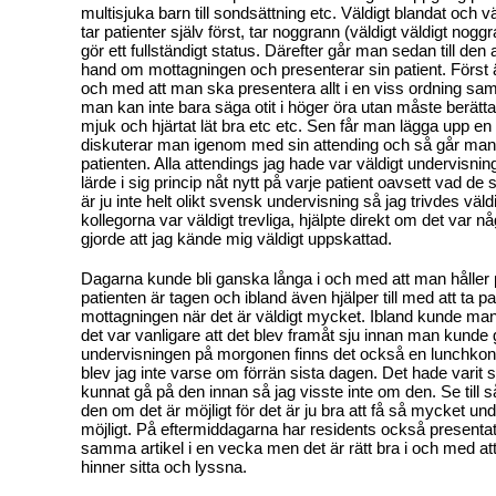
multisjuka barn till sondsättning etc. Väldigt blandat och vä
tar patienter själv först, tar noggrann (väldigt väldigt no
gör ett fullständigt status. Därefter går man sedan till den
hand om mottagningen och presenterar sin patient. Först är 
och med att man ska presentera allt i en viss ordning samt
man kan inte bara säga otit i höger öra utan måste berätt
mjuk och hjärtat lät bra etc etc. Sen får man lägga upp e
diskuterar man igenom med sin attending och så går man i
patienten. Alla attendings jag hade var väldigt undervis
lärde i sig princip nåt nytt på varje patient oavsett vad de
är ju inte helt olikt svensk undervisning så jag trivdes väl
kollegorna var väldigt trevliga, hjälpte direkt om det var nå
gjorde att jag kände mig väldigt uppskattad.
Dagarna kunde bli ganska långa i och med att man håller på
patienten är tagen och ibland även hjälper till med att ta pa
mottagningen när det är väldigt mycket. Ibland kunde m
det var vanligare att det blev framåt sju innan man kunde
undervisningen på morgonen finns det också en lunchko
blev jag inte varse om förrän sista dagen. Det hade varit 
kunnat gå på den innan så jag visste inte om den. Se till så
den om det är möjligt för det är ju bra att få så mycket u
möjligt. På eftermiddagarna har residents också presentati
samma artikel i en vecka men det är rätt bra i och med att 
hinner sitta och lyssna.