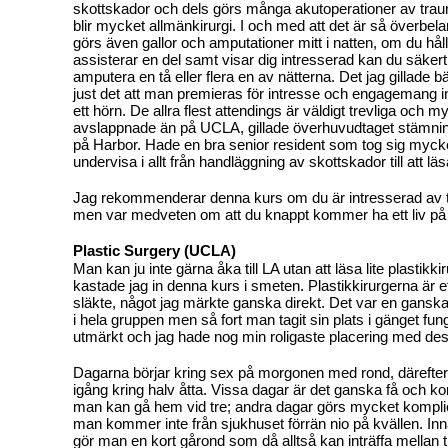
skottskador och dels görs många akutoperationer av tra
blir mycket allmänkirurgi. I och med att det är så överbel
görs även gallor och amputationer mitt i natten, om du hå
assisterar en del samt visar dig intresserad kan du säkert
amputera en tå eller flera en av nätterna. Det jag gillade
just det att man premieras för intresse och engagemang int
ett hörn. De allra flest attendings är väldigt trevliga och 
avslappnade än på UCLA, gillade överhuvudtaget stämni
på Harbor. Hade en bra senior resident som tog sig mycket t
undervisa i allt från handläggning av skottskador till att lä
Jag rekommenderar denna kurs om du är intresserad av t
men var medveten om att du knappt kommer ha ett liv på 
Plastic Surgery (UCLA)
Man kan ju inte gärna åka till LA utan att läsa lite plastikki
kastade jag in denna kurs i smeten. Plastikkirurgerna är e
släkte, något jag märkte ganska direkt. Det var en gansk
i hela gruppen men så fort man tagit sin plats i gänget fun
utmärkt och jag hade nog min roligaste placering med de
Dagarna börjar kring sex på morgonen med rond, därefter 
igång kring halv åtta. Vissa dagar är det ganska få och ko
man kan gå hem vid tre; andra dagar görs mycket komplic
man kommer inte från sjukhuset förrän nio på kvällen. I
gör man en kort gårond som då alltså kan inträffa mellan t