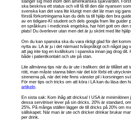
slänger sig med inom den amerikanska sjukvården. Förs
ska beskriva ett status och vill få till den där nyansen so
svenska kan det vara lite klurigt men det lär man sig gans
förstå förkortningarna kan du dels ta till hjälp den bra gui
av en tidigare-KI student och dels googla fram lite guider p
en språkkurs i medicinsk engelska, har hört gott om den 
plats! Du överlever utan men det är ju skönt med lite hjäl
Om du kan spanska ska du vara riktigt glad för det komm
nytta av. LA är ju i det närmast tvåspråkigt och något jag 
att jag inte tog en kvällskurs i spanska innan jag drog dit
både i patientkontakt och ute på stan.
Lite allmänna tips när du är ute i trafiken: det är tillåtet a
rött, man måste stanna bilen när det kör förbi ett utryckn
sirenerna på, när det inte finns vänster pil i korsningen s
För mer tips och tricks om att köra i LA kan du läsa den h
artikeln
.
En sista sak: Kom ihåg att dricksa! I USA är minimilönen jä
dessa servitriser lever på sin dricks. 20% är standard, om 
25%. På många ställen lägger de till dricks på 20% om man ä
sällskapet. När man är ute och dricker drinkar brukar man
per drink.