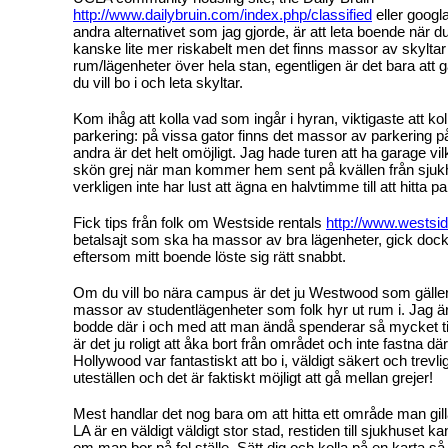
http://www.dailybruin.com/index.php/classified
eller googl
andra alternativet som jag gjorde, är att leta boende när du
kanske lite mer riskabelt men det finns massor av skyltar
rum/lägenheter över hela stan, egentligen är det bara att 
du vill bo i och leta skyltar.
Kom ihåg att kolla vad som ingår i hyran, viktigaste att kol
parkering: på vissa gator finns det massor av parkering 
andra är det helt omöjligt. Jag hade turen att ha garage vilk
skön grej när man kommer hem sent på kvällen från sjuk
verkligen inte har lust att ägna en halvtimme till att hitta p
Fick tips från folk om Westside rentals
http://www.westsi
betalsajt som ska ha massor av bra lägenheter, gick dock
eftersom mitt boende löste sig rätt snabbt.
Om du vill bo nära campus är det ju Westwood som gäller,
massor av studentlägenheter som folk hyr ut rum i. Jag är 
bodde där i och med att man ändå spenderar så mycket ti
är det ju roligt att åka bort från området och inte fastna d
Hollywood var fantastiskt att bo i, väldigt säkert och trev
uteställen och det är faktiskt möjligt att gå mellan grejer!
Mest handlar det nog bara om att hitta ett område man gil
LA är en väldigt väldigt stor stad, restiden till sjukhuset kan
om man bor på fel ställe. Sätt dig och kolla på en karta s