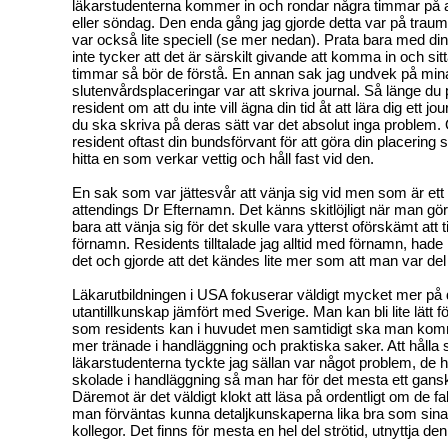
läkarstudenterna kommer in och rondar några timmar på a
eller söndag. Den enda gång jag gjorde detta var på tra
var också lite speciell (se mer nedan). Prata bara med din
inte tycker att det är särskilt givande att komma in och sitt
timmar så bör de förstå. En annan sak jag undvek på min
slutenvårdsplaceringar var att skriva journal. Så länge du
resident om att du inte vill ägna din tid åt att lära dig ett 
du ska skriva på deras sätt var det absolut inga problem. 
resident oftast din bundsförvant för att göra din placering 
hitta en som verkar vettig och håll fast vid den.
En sak som var jättesvår att vänja sig vid men som är ett må
attendings Dr Efternamn. Det känns skitlöjligt när man gö
bara att vänja sig för det skulle vara ytterst oförskämt att 
förnamn. Residents tilltalade jag alltid med förnamn, had
det och gjorde att det kändes lite mer som att man var del 
Läkarutbildningen i USA fokuserar väldigt mycket mer på 
utantillkunskap jämfört med Sverige. Man kan bli lite lätt fö
som residents kan i huvudet men samtidigt ska man komma
mer tränade i handläggning och praktiska saker. Att hål
läkarstudenterna tyckte jag sällan var något problem, de har 
skolade i handläggning så man har för det mesta ett gansk
Däremot är det väldigt klokt att läsa på ordentligt om de fa
man förväntas kunna detaljkunskaperna lika bra som sin
kollegor. Det finns för mesta en hel del strötid, utnyttja den