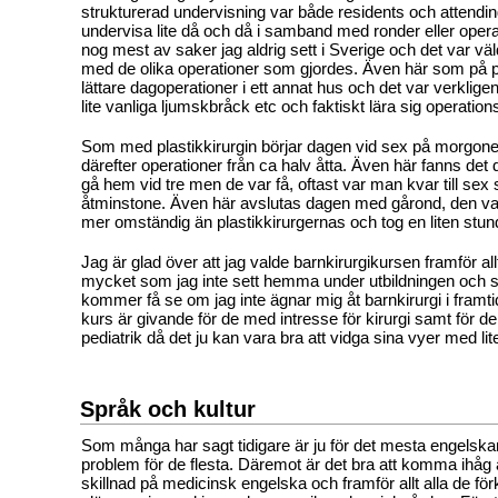
strukturerad undervisning var både residents och attendin
undervisa lite då och då i samband med ronder eller opera
nog mest av saker jag aldrig sett i Sverige och det var v
med de olika operationer som gjordes. Även här som på pl
lättare dagoperationer i ett annat hus och det var verkligen 
lite vanliga ljumskbråck etc och faktiskt lära sig operation
Som med plastikkirurgin börjar dagen vid sex på morgon
därefter operationer från ca halv åtta. Även här fanns det
gå hem vid tre men de var få, oftast var man kvar till sex 
åtminstone. Även här avslutas dagen med gårond, den va
mer omständig än plastikkirurgernas och tog en liten stun
Jag är glad över att jag valde barnkirurgikursen framför allt
mycket som jag inte sett hemma under utbildningen och sa
kommer få se om jag inte ägnar mig åt barnkirurgi i framti
kurs är givande för de med intresse för kirurgi samt för d
pediatrik då det ju kan vara bra att vidga sina vyer med lit
Språk och kultur
Som många har sagt tidigare är ju för det mesta engelskan
problem för de flesta. Däremot är det bra att komma ihåg a
skillnad på medicinsk engelska och framför allt alla de fö