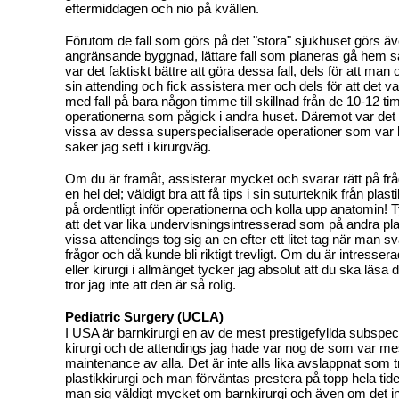
eftermiddagen och nio på kvällen.
Förutom de fall som görs på det "stora" sjukhuset görs äv
angränsande byggnad, lättare fall som planeras gå hem 
var det faktiskt bättre att göra dessa fall, dels för att man
sin attending och fick assistera mer och dels för att det 
med fall på bara någon timme till skillnad från de 10-12 t
operationerna som pågick i andra huset. Däremot var det vä
vissa av dessa superspecialiserade operationer som var b
saker jag sett i kirurgväg.
Om du är framåt, assisterar mycket och svarar rätt på fråg
en hel del; väldigt bra att få tips i sin suturteknik från plas
på ordentligt inför operationerna och kolla upp anatomin! 
att det var lika undervisningsintresserad som på andra p
vissa attendings tog sig an en efter ett litet tag när man s
frågor och då kunde bli riktigt trevligt. Om du är intressera
eller kirurgi i allmänget tycker jag absolut att du ska läsa
tror jag inte att den är så rolig.
Pediatric Surgery (UCLA)
I USA är barnkirurgi en av de mest prestigefyllda subspec
kirurgi och de attendings jag hade var nog de som var me
maintenance av alla. Det är inte alls lika avslappnat som 
plastikkirurgi och man förväntas prestera på topp hela tide
man sig väldigt mycket om barnkirurgi och även om det i