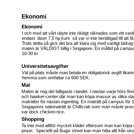
Ekonomi
Ekonomi
I och med att vårt ubyte inte rikitigt räknades som ett vanli
endast läser 7,5 hp kurs så var vi inte berättigad till att 
Trots detta så gick det bra att klara sig med vanligt bidrag
maten är VÄLDIGT billig i Singapore. En måltid på campu
10-30 kr.
Universitetsavgifter
Väl på plats måste man betala en obligatorisk avgift likan
hemma som omfattar ca 600 SEK.
Mat
Maten är nog det billigaste i landet. I nästan varje hörs fin
och hawker-center där man kan köpa massor av olika sla
maträtter för nästan ingenting. En maträtt på campus för 
Singapores nationalrätt är Chillicrab som man måste prova
var dock chicken-rice.
Shopping
Ta inte med alltför mycket kläder eftersom man kan köpa my
priser. Speciellt på Bugis street kan man hitta allt från skor