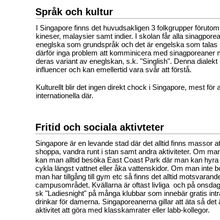
Språk och kultur
I Singapore finns det huvudsakligen 3 folkgrupper förutom
kineser, malaysier samt indier. I skolan får alla sinagporea
eneglska som grundspråk och det är engelska som talas i
därför inga problem att komminicera med sinagporeaner m
deras variant av eneglskan, s.k. "Singlish". Denna dialekt
influencer och kan emellertid vara svår att förstå.
Kulturellt blir det ingen direkt chock i Singapore, mest för 
internationella där.
Fritid och sociala aktivteter
Singapore är en levande stad där det alltid finns massor a
shoppa, vandra runt i stan samt andra aktiviteter. Om man 
kan man alltid besöka East Coast Park där man kan hyr
cykla längst vattnet eller åka vattenskidor. Om man inte b
man har tillgång till gym etc så finns det alltid motsvarand
campusområdet. Kvällarna är oftast livliga och på onsda
sk "Ladiesnight" på många klubbar som innebär gratis intr
drinkar för damerna. Singaporeanerna gillar att äta så det 
aktivitet att göra med klasskamrater eller labb-kollegor.