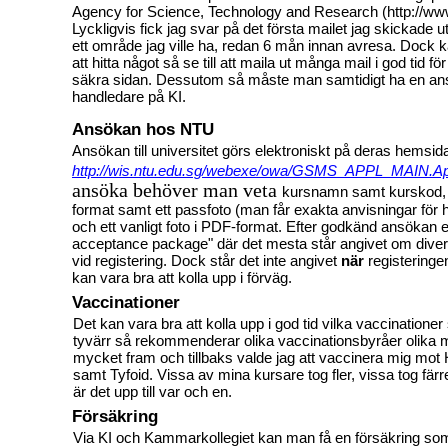
Agency for Science, Technology and Research (http://www
Lyckligvis fick jag svar på det första mailet jag skickade 
ett område jag ville ha, redan
6 mån innan avresa. Dock ka
att hitta något så se till att maila ut många mail i god tid fö
säkra sidan. Dessutom så måste man samtidigt ha en ans
handledare på KI.
Ansökan hos NTU
Ansökan till universitet görs elektroniskt på deras hemsid
http://wis.ntu.edu.sg/webexe/owa/GSMS_APPL_MAIN.A
ansöka behöver man veta
kursnamn samt kurskod, 
format samt ett passfoto (man får exakta anvisningar för h
och ett vanligt foto i PDF-format. Efter godkänd ansökan e
acceptance package" där det mesta står angivet om divers
vid registering. Dock står det inte angivet
när
registeringe
kan vara bra att kolla upp i förväg.
Vaccinationer
Det kan vara bra att kolla upp i god tid vilka vaccination
tyvärr så rekommenderar olika vaccinationsbyråer olika m
mycket fram och tillbaks valde jag att vaccinera mig mo
samt Tyfoid. Vissa av mina kursare tog fler, vissa tog fär
är det upp till var och en.
Försäkring
Via KI och Kammarkollegiet kan man få en försäkring so