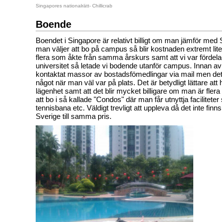
Singapores nationalrätt- Chillicrab
Boende
Boendet i Singapore är relativt billigt om man jämför me
man väljer att bo på campus så blir kostnaden extremt lite
flera som åkte från samma årskurs samt att vi var fördela
universitet så letade vi bodende utanför campus. Innan a
kontaktat massor av bostadsfömedlingar via mail men det va
något när man väl var på plats. Det är betydligt lättare att h
lägenhet samt att det blir mycket billigare om man är flera
att bo i så kallade "Condos" där man får utnyttja facilitete
tennisbana etc. Väldigt trevligt att uppleva då det inte finn
Sverige till samma pris.