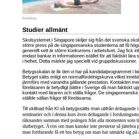
Poolhäng
Studier allmänt
Skolsystemet i Singapore skiljer sig från det svenska sko
större press på de singaporeanska studenterna att få hög
generellt sett är större konkurrens i arbetslivet. Jag fick in
endast bankar in informationen istället för att faktiskt lära 
i helhet. Detta märkte jag speciellt vid gruppdiskussione
Betygsskalan är lik den vi har på kandidatprogrammet i bi
Betyget sätts enligt en normalfördelnigskurva vilket innebä
järmförs med varandra gällande prestation. Kontakten me
föreläsaren är betydligt bättre i Sverige då man faktiskt u
kontakt med läraren och ställa frågor. De singaporeanska
ställde sällan frågor till föreläsarna.
Till skillnad från KI så betygssätts man utifrån
deltagande i
seminarier och i denna kurs även deltagande i forskningsstud
räknandes samman med poängen från alla momenten som till
slutbetyget. Även om man kanske inte presterar så jättebra 
man fortfarande få ett bra betyg om man har utmärkt sig på