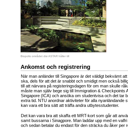
Biopolis området där ASTAR håller till
Ankomst och registrering
När man anländer till Singapore är det väldigt bekvämt att 
ska, dels för att det är snabbt och smidigt men också billig
till att närvara på registeringsdagen för om man skulle r
måste man själv bege sig till Immigration & Checkpoints A
Singapore (ICA) och ansöka om studentvisa och det tar 
extra tid. NTU anordnar aktiviteter för alla nyanländande 
kan vara ett bra sätt att träffa andra utbytesstudenter.
Det kan vara bra att skaffa ett MRT-kort som går att anv
samt bussarna i Sinagpore. Man laddar upp med en valf
och sedan betalar du endast för den sträcka du åker per r