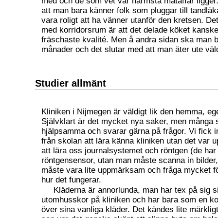
med och de som vet var närmsta mataffär ligger. D
att man bara känner folk som pluggar till tandläk
vara roligt att ha vänner utanför den kretsen. De
med korridorsrum är att det delade köket kanske i
fräschaste kvalité. Men å andra sidan ska man b
månader och det slutar med att man äter ute väld
Studier allmänt
Kliniken i Nijmegen är väldigt lik den hemma, ege
Självklart är det mycket nya saker, men många 
hjälpsamma och svarar gärna på frågor. Vi fick i
från skolan att lära känna kliniken utan det var up
att lära oss journalsystemet och röntgen (de har i
röntgensensor, utan man måste scanna in bilder,
måste vara lite uppmärksam och fråga mycket för
hur det fungerar.
Kläderna är annorlunda, man har tex på sig s
utomhusskor på kliniken och har bara som en k
över sina vanliga kläder. Det kändes lite märklig