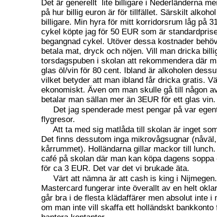
Det är generellt
lite billigare i Nederländerna me
på hur billig euron är för tillfället. Särskilt alkoh
billigare. Min hyra för mitt korridorsrum låg på 
cykel köpte jag för 50 EUR som är standardprise
begangnad cykel. Utöver dessa kostnader behö
betala mat, dryck och nöjen. Vill man dricka billi
torsdagspuben i skolan att rekommendera där ma
glas öl/vin för 80 cent. Ibland är alkoholen des
vilket betyder att man ibland får dricka gratis. Vä
ekonomiskt. Även om man skulle gå till någon av
betalar man sällan mer än 3EUR för ett glas vin.
Det jag spenderade mest pengar på var egent
flygresor.
Att ta med sig matlåda till skolan är inget so
Det finns dessutom inga mikrovågsugnar (nåväl, 
kårrummet). Holländarna gillar mackor till lunch. 
café på skolan där man kan köpa dagens soppa
för ca 3 EUR. Det var det vi brukade äta.
Värt att nämna är att cash is king i Nijmegen
Mastercard fungerar inte överallt av en helt okla
går bra i de flesta klädaffärer men absolut inte i
om man inte vill skaffa ett holländskt bankkonto 