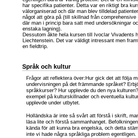
har specifika patienter. Detta var en riktigt bra ku
välorganiserad och där man blev tilldelad patien
något att göra på (till skillnad från comprehensive c
där man i princip bara satt med undersökningar o
enstaka lagning).
Dessutom åkte hela kursen till Ivoclar Vivadents 
Liechtenstein. Det var väldigt intressant men framf
en fieldtrip.
Språk och kultur
Frågor att reflektera över:Hur gick det att följa m
undervisningen på det främmande språket? Erbj
språkkurser? Hur upplevde du den nya kulturen
exempel på kulturskillnader och eventuella kult
upplevde under utbytet.
Holländska är inte så svårt att förstå i skrift, ma
läsa lite och förstå sammanhanget. Befolkninge
kända för att kunna bra engelska, och detta stä
inte vi hade några språkliga problem egentligen. 