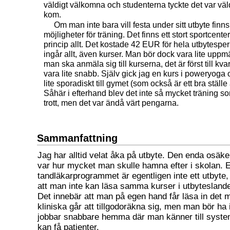
väldigt välkomna och studenterna tyckte det var väldig
kom.
Om man inte bara vill festa under sitt utbyte finn
möjligheter för träning. Det finns ett stort sportcente
princip allt. Det kostade 42 EUR för hela utbytespe
ingår allt, även kurser. Man bör dock vara lite upp
man ska anmäla sig till kurserna, det är först till k
vara lite snabb. Själv gick jag en kurs i poweryoga
lite sporadiskt till gymet (som också är ett bra ställe a
Såhär i efterhand blev det inte så mycket träning so
trott, men det var ändå värt pengarna.
Sammanfattning
Jag har alltid velat åka på utbyte. Den enda osäk
var hur mycket man skulle hamna efter i skolan. E
tandläkarprogrammet är egentligen inte ett utbyte
att man inte kan läsa samma kurser i utbyteslan
Det innebär att man på egen hand får läsa in det 
kliniska går att tillgodoräkna sig, men man bör ha
jobbar snabbare hemma där man känner till system
kan få patienter.