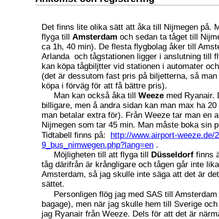
Det finns lite olika sätt att åka till Nijmegen på. 
flyga till
Amsterdam
och sedan ta tåget till Nijm
ca 1h, 40 min). De flesta flygbolag åker till Ams
Arlanda
och tågstationen ligger i anslutning till
kan köpa tågbiljtter vid stationen i automater och
(det är dessutom fast pris på biljetterna, så man
köpa i förväg för att få bättre pris).
Man kan också åka till
Weeze
med Ryanair. D
billigare, men å andra sidan kan man max ha 2
man betalar extra för). Från Weeze tar man en airp
Nijmegen som tar 45 min. Man måste boka sin pla
Tidtabell finns på:
http://www.airport-weeze.de/2
9_bus_nimwegen.php?lang=en
.
Möjligheten till att flyga till
Düsseldorf
finns 
tåg därifrån är krångligare och tågen går inte lik
Amsterdam, så jag skulle inte säga att det är de
sättet.
Personligen flög jag med SAS till Amsterdam 
bagage), men när jag skulle hem till Sverige och
jag Ryanair från Weeze. Dels för att det är närmar