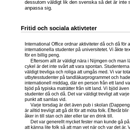
dessutom väldigt lik den svenska så det är inte s
anpassa sig.
Fritid och sociala aktivteter
International Office ordnar aktiviteter då och då för a
internationella studenter på universitetet. Vi åkte te
för en billig peng.
Eftersom allt är väldigt nära i Nijmgen och man lät
cykel är det inte svårt att vara spontan. Studenterna
väldigt trevliga och roliga att umgås med. Vi var tota
utbytesstudenter på tandläkarprogrammet och hade 
internationell middag, där en person från ett land v
bjöd på typiska maträtter från sitt land. Vi bjöd äve
studenter då och då. Det var väldigt trevligt att varj
punkt att samlas vid.
Varje torsdag är det även pub i skolan (Dappeng
är alltid trevligt att gå dit för att möta folk. Efteråt bli
åker in till stan och äter eller tar en drink till.
Det var generellt mycket fester man kunde gå på,
att känna lite folk så att man vet när och var det är. V