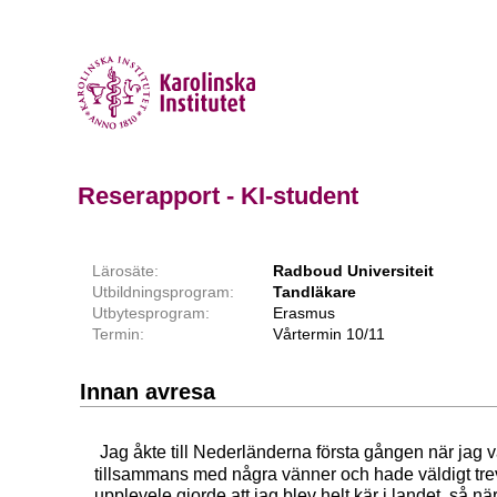
Reserapport - KI-student
Lärosäte:
Radboud Universiteit
Utbildningsprogram:
Tandläkare
Utbytesprogram:
Erasmus
Termin:
Vårtermin 10/11
Innan avresa
Jag åkte till Nederländerna första gången när jag v
tillsammans med några vänner och hade väldigt trevl
upplevele gjorde att jag blev helt kär i landet, så när 