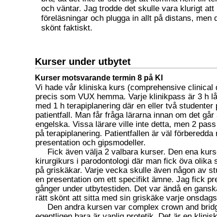
och väntar. Jag trodde det skulle vara klurigt att
föreläsningar och plugga in allt på distans, men
skönt faktiskt.
Kurser under utbytet
Kurser motsvarande termin 8 på KI
Vi hade vår kliniska kurs (comprehensive clinical 
precis som VUX hemma. Varje klinikpass är 3 h lå
med 1 h terapiplanering där en eller två studenter 
patientfall. Man får fråga lärarna innan om det går 
engelska. Vissa lärare ville inte detta, men 2 pass
på terapiplanering. Patientfallen är väl förberedd
presentation och gipsmodeller.
Fick även välja 2 valbara kurser. Den ena kur
kirurgikurs i parodontologi där man fick öva olika 
på griskäkar. Varje vecka skulle även någon av st
en presentation om ett specifikt ämne. Jag fick pr
gånger under utbytestiden. Det var ändå en gansk
rätt skönt att sitta med sin griskäke varje onsda
Den andra kursen var complex crown and brid
egentligen bara är vanlig protetik. Det är en klini