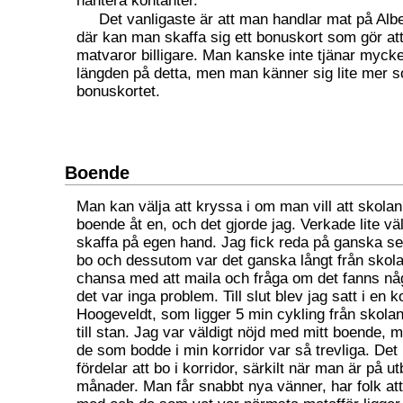
hantera kontanter.
Det vanligaste är att man handlar mat på Albe
där kan man skaffa sig ett bonuskort som gör at
matvaror billigare. Man kanske inte tjänar mycke
längden på detta, men man känner sig lite mer 
bonuskortet.
Boende
Man kan välja att kryssa i om man vill att skola
boende åt en, och det gjorde jag. Verkade lite väl
skaffa på egen hand. Jag fick reda på ganska sen
bo och dessutom var det ganska långt från skola
chansa med att maila och fråga om det fanns nå
det var inga problem. Till slut blev jag satt i en ko
Hoogeveldt, som ligger 5 min cykling från skola
till stan. Jag var väldigt nöjd med mitt boende, 
de som bodde i min korridor var så trevliga. Det 
fördelar att bo i korridor, särkilt när man är på ut
månader. Man får snabbt nya vänner, har folk at