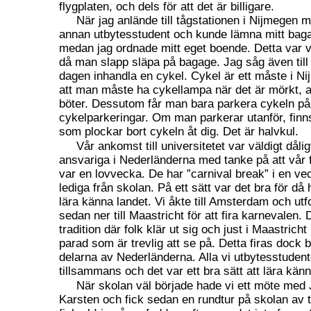
flygplaten, och dels för att det är billigare.
När jag anlände till tågstationen i Nijmegen m
annan utbytesstudent och kunde lämna mitt bag
medan jag ordnade mitt eget boende. Detta var vä
då man slapp släpa på bagage. Jag såg även till 
dagen inhandla en cykel. Cykel är ett måste i N
att man måste ha cykellampa när det är mörkt, 
böter. Dessutom får man bara parkera cykeln på
cykelparkeringar. Om man parkerar utanför, finns
som plockar bort cykeln åt dig. Det är halvkul.
Vår ankomst till universitetet var väldigt dåli
ansvariga i Nederländerna med tanke på att vår 
var en lovvecka. De har ”carnival break” i en ve
lediga från skolan. På ett sätt var det bra för då h
lära känna landet. Vi åkte till Amsterdam och ut
sedan ner till Maastricht för att fira karnevalen. 
tradition där folk klär ut sig och just i Maastrich
parad som är trevlig att se på. Detta firas dock 
delarna av Nederländerna. Alla vi utbytesstudente
tillsammans och det var ett bra sätt att lära kän
När skolan väl började hade vi ett möte med
Karsten och fick sedan en rundtur på skolan av t