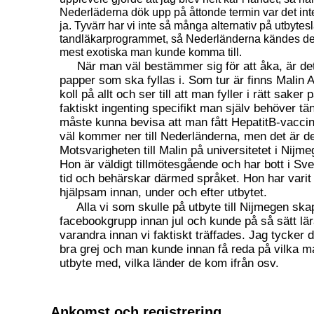
Nederläderna dök upp på åttonde termin var det inte
ja. Tyvärr har vi inte så många alternativ på utbyte
tandläkarprogrammet, så Nederländerna kändes d
mest exotiska man kunde komma till.
När man väl bestämmer sig för att åka, är det
papper som ska fyllas i. Som tur är finns Malin 
koll på allt och ser till att man fyller i rätt saker p
faktiskt ingenting specifikt man själv behöver t
måste kunna bevisa att man fått HepatitB-vacci
väl kommer ner till Nederländerna, men det är d
Motsvarigheten till Malin på universitetet i Nijm
Hon är väldigt tillmötesgående och har bott i Sv
tid och behärskar därmed språket. Hon har varit 
hjälpsam innan, under och efter utbytet.
Alla vi som skulle på utbyte till Nijmegen sk
facebookgrupp innan jul och kunde på så sätt lä
varandra innan vi faktiskt träffades. Jag tycker d
bra grej och man kunde innan få reda på vilka m
utbyte med, vilka länder de kom ifrån osv.
Ankomst och registrering