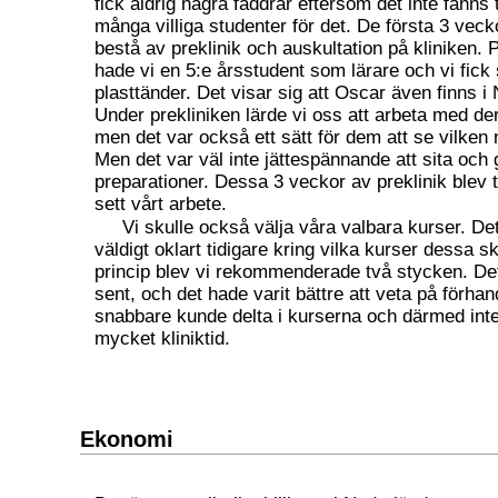
fick aldrig några faddrar eftersom det inte fanns ti
många villiga studenter för det. De första 3 veck
bestå av preklinik och auskultation på kliniken. 
hade vi en 5:e årsstudent som lärare och vi fick 
plasttänder. Det visar sig att Oscar även finns i
Under prekliniken lärde vi oss att arbeta med de
men det var också ett sätt för dem att se vilken 
Men det var väl inte jättespännande att sita och g
preparationer. Dessa 3 veckor av preklinik blev til
sett vårt arbete.
Vi skulle också välja våra valbara kurser. De
väldigt oklart tidigare kring vilka kurser dessa sk
princip blev vi rekommenderade två stycken. Det
sent, och det hade varit bättre att veta på förha
snabbare kunde delta i kurserna och därmed inte
mycket kliniktid.
Ekonomi