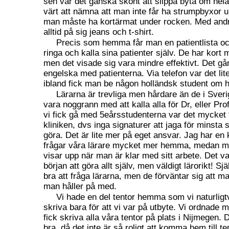
sen var det ganska skönt att slippa byta om hela
värt att nämna att man inte får ha strumpbyxor 
man måste ha kortärmat under rocken. Med andra
alltid på sig jeans och t-shirt.
Precis som hemma får man en patientlista 
ringa och kalla sina patienter själv. De har kort
men det visade sig vara mindre effektivt. Det går
engelska med patienterna. Via telefon var det lit
ibland fick man be någon holländsk student om h
Lärarna är trevliga men hårdare än de i Sve
vara noggrann med att kalla alla för Dr, eller Pr
vi fick gå med 5eårsstudenterna var det mycket f
kliniken, dvs inga signaturer att jaga för minsta
göra. Det är lite mer på eget ansvar. Jag har en 
frågar våra lärare mycket mer hemma, medan m
visar upp när man är klar med sitt arbete. Det var
början att göra allt själv, men väldigt lärorikt! Sjä
bra att fråga lärarna, men de förväntar sig att m
man håller på med.
Vi hade en del tentor hemma som vi naturligtv
skriva bara för att vi var på utbyte. Vi ordnade 
fick skriva alla våra tentor på plats i Nijmegen. D
bra, då det inte är så roligt att komma hem till t