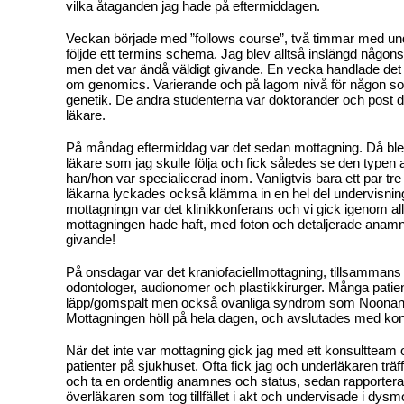
vilka åtaganden jag hade på eftermiddagen.
Veckan började med ”follows course”, två timmar med u
följde ett termins schema. Jag blev alltså inslängd någons
men det var ändå väldigt givande. En vecka handlade det
om genomics. Varierande och på lagom nivå för någon so
genetik. De andra studenterna var doktorander och post do
läkare.
På måndag eftermiddag var det sedan mottagning. Då blev 
läkare som jag skulle följa och fick således se den typen
han/hon var specialicerad inom. Vanligtvis bara ett par tr
läkarna lyckades också klämma in en hel del undervisning
mottagningn var det klinikkonferans och vi gick igenom al
mottagningen hade haft, med foton och detaljerade anam
givande!
På onsdagar var det kraniofaciellmottagning, tillsammans
odontologer, audionomer och plastikkirurger. Många pati
läpp/gomspalt men också ovanliga syndrom som Noona
Mottagningen höll på hela dagen, och avslutades med ko
När det inte var mottagning gick jag med ett konsultteam 
patienter på sjukhuset. Ofta fick jag och underläkaren träff
och ta en ordentlig anamnes och status, sedan rapporterade
överläkaren som tog tillfället i akt och undervisade i dysm