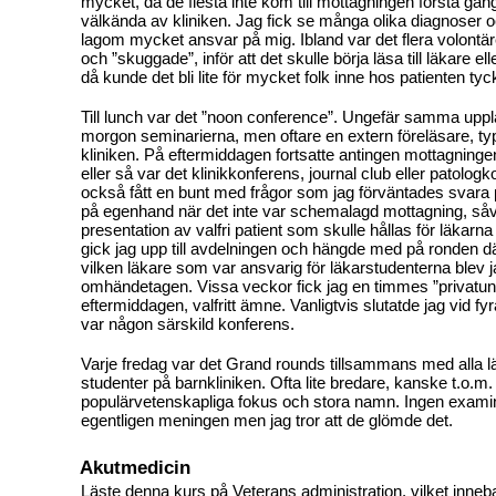
mycket, då de flesta inte kom till mottagningen första gån
välkända av kliniken. Jag fick se många olika diagnoser oc
lagom mycket ansvar på mig. Ibland var det flera volont
och ”skuggade”, inför att det skulle börja läsa till läkare el
då kunde det bli lite för mycket folk inne hos patienten tyc
Till lunch var det ”noon conference”. Ungefär samma upp
morgon seminarierna, men oftare en extern föreläsare, ty
kliniken. På eftermiddagen fortsatte antingen mottagning
eller så var det klinikkonferens, journal club eller patolo
också fått en bunt med frågor som jag förväntades svara
på egenhand när det inte var schemalagd mottagning, så
presentation av valfri patient som skulle hållas för läkarna
gick jag upp till avdelningen och hängde med på ronden d
vilken läkare som var ansvarig för läkarstudenterna blev 
omhändetagen. Vissa veckor fick jag en timmes ”privatun
eftermiddagen, valfritt ämne. Vanligtvis slutatde jag vid fy
var någon särskild konferens.
Varje fredag var det Grand rounds tillsammans med alla l
studenter på barnkliniken. Ofta lite bredare, kanske t.o.m.
populärvetenskapliga fokus och stora namn. Ingen examin
egentligen meningen men jag tror att de glömde det.
Akutmedicin
Läste denna kurs på Veterans administration, vilket inneba