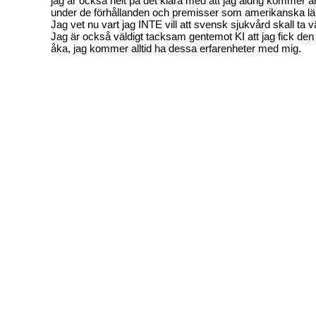
jag är också helt på det klara med att jag aldrig kommer 
under de förhållanden och premisser som amerikanska läk
Jag vet nu vart jag INTE vill att svensk sjukvård skall ta 
Jag är också väldigt tacksam gentemot KI att jag fick den 
åka, jag kommer alltid ha dessa erfarenheter med mig.