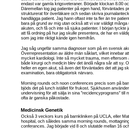
endast var gamla krigsveteraner. Började klockan 8.00 och
Däremellan tog jag patienter på egen hand, förväntades 
strukturerat för överläkare och sedan skriva journalantec
handlägga patient. Jag hann oftast inte ta fler än tre patien
bara på grund av mig utan också att vi var väldigt många
akuten, och få och inte så sjuka patienter. I början tyckte j
att få ordning på hur jag skulle presentera, de har en väldig
som jag inte riktigt kände igen hemifrån.
Jag såg ungefär samma diagnoser som på en svensk aku
Överrepresentation av äldre män såklart, vilket innebar att
mycket kardiologi. Inte så mycket trauma, men eftersom 
både kirurgi och medicin blev det ändå några sår att sy. 
heller en egen akut, så även det förväntades det att jag sk
examination, bara obligatorisk närvaro.
Morning rounds och noon conferences precis som på bar
bjöds det på lunch istället för frukost. Sjukhusen använde
undervisning för att sälja in sina ”recidencyprograms” till 
ofta är ganska påkostade.
Medicinsk Genetik
Också 3 veckors kurs på barnkliniken på UCLA, eller Matt
hospital, och således samma morning rounds, mottagnin
conferances. Jag började vid 8 och slutatde mellan 16 o