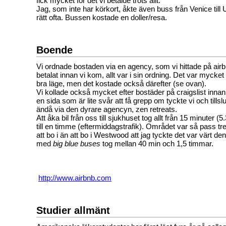
fick mycket för det vi betalde trots allt.
Jag, som inte har körkort, åkte även buss från Venice ti
rätt ofta. Bussen kostade en doller/resa.
Boende
Vi ordnade bostaden via en agency, som vi hittade på air
betalat innan vi kom, allt var i sin ordning. Det var mycke
bra läge, men det kostade också därefter (se ovan).
Vi kollade också mycket efter bostäder på craigslist innan
en sida som är lite svår att få grepp om tyckte vi och tillsl
ändå via den dyrare agencyn, zen retreats.
Att åka bil från oss till sjukhuset tog allt från 15 minuter 
till en timme (eftermiddagstrafik). Området var så pass tre
att bo i än att bo i Westwood att jag tyckte det var värt de
med
big blue buses
tog mellan 40 min och 1,5 timmar.
http://www.airbnb.com
Studier allmänt