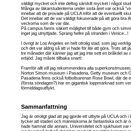
väldigt mycket och inte deltog särskilt mycket i något stud
Många av läkarstudenterna under sista året var också "visi
innebar att de provade på UCLA inför att de eventuellt skul
Det innebar att de var väldigt fokuserade på att göra bra if
veckorna som de var där.
På campus fanns säkert möjlighet till både gym och simn
inget jag utnyttjade. Sprang hellre på stranden i Venice...!
I övrigt är Los Angeles en helt otrolig stad, som jag verk
och det var aldrig så att vi hade för lite att göra. Trots att
tre månader där känner jag att jag inte sett en bråkdel av
erbjöd. Jag måste tillbaka snart!
Framför allt vill jag rekommendera alla superkonstmus
Norton Simon museum i Pasadena, Getty museum och Gett
Pasadena finns också fotbollsarenan Rose Bowl, där de 
(första söndagen?) har en gigantisk loppmarknad som ver
förmiddagsutflykt.
Sammanfattning
Jag är otroligt glad att jag gjorde ett utbyte på UCLA och 
tycker att staden och människorna är fantastiska och är 
hade hamnat där annars. Universitetet och sjukhuset var v