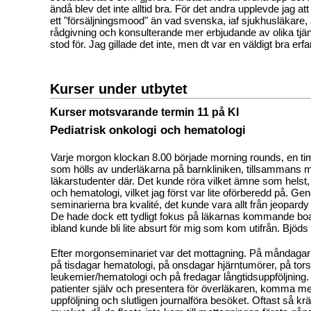
ändå blev det inte alltid bra. För det andra upplevde jag at
ett "försäljningsmood" än vad svenska, iaf sjukhusläkare, 
rådgivning och konsulterande mer erbjudande av olika tjä
stod för. Jag gillade det inte, men dt var en väldigt bra erfa
Kurser under utbytet
Kurser motsvarande termin 11 på KI
Pediatrisk onkologi och hematologi
Varje morgon klockan 8.00 började morning rounds, en t
som hölls av underläkarna på barnkliniken, tillsammans m
läkarstudenter där. Det kunde röra vilket ämne som helst, 
och hematologi, vilket jag först var lite oförberedd på. Gene
seminarierna bra kvalité, det kunde vara allt från jeopardy t
De hade dock ett tydligt fokus på läkarnas kommande boa
ibland kunde bli lite absurt för mig som kom utifrån. Bjöds a
Efter morgonseminariet var det mottagning. På måndagar
på tisdagar hematologi, på onsdagar hjärntumörer, på tor
leukemier/hematologi och på fredagar långtidsuppföljning.
patienter själv och presentera för överläkaren, komma me
uppföljning och slutligen journalföra besöket. Oftast så kr