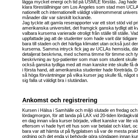
lägga mycket energi och tid på USMLE förstås. Jag hade 
klara föreställningar om Los Angeles som stad men UCLA 
nationellt och internationellt väldigt välrenommerat universit
månader där var särskilt lockande.
Jag tyckte att gamla reserapporter var ett stort stöd vid pr
amerikanska universitet, det framgick ganska tydligt att kv
valbara kurserna varierade otroligt från ställe till ställe. 
uppfattade jag att de studenter som hade varit där tidigare 
bara till staden och det härliga klimatet utan också just d
kurserna. Samma intryck fick jag av UCLAs hemsida, där 
detaljerat beskrivna, med schema timme för timme och ty
beskrivning av typ-patienter som man som student skulle f
också ganska tydliga med att man kanske inte skulle få 
i första hand, att amerikanska studenter hade företräda. D
så höga förväntningar på vilka kurser jag skulle få, någo
sig falla ut väldigt bra i slutändan.
Ankomst och registrering
Kursen i Hälsa i Samhälle och miljö slutade en fredag och 
lördagmorgon, för att landa på LAX vid 20-tiden lördagkväl
en dag innan våra kurser började, vilket kanske var lite väl
eftersom vi hade hyrt ett hus som var betalat och klart, o
bara var att hämta ut på flygplatsen så var de mesta praktik
ordning och det enda vi behövde göra söndagen innan kurs