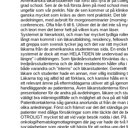
Amerikanska läkarstudenter har först läst fyra år på colle
grad school. Sen är de två första åren på med school mest
ungefär som vår preklin. När de sen kommer ut på kliniken
ganska mycket som krävs av dem rent praktiskt. Det blir
avdelningen, med avbrott för morgonseminarier (morning 
conferences. Ofta från 6 till 6. Utöver det är det inte så m
och teori men det beror helt på vilken kurs man läser.
Systemet är hierarkiskt, och man har mycket tydliga rolle
långt man kommit i sin läkarutbildning, residency, fellowsh
att greppa som svensk tycker jag och det var rätt mycket 
läkarna från de amerikanska studenternas sida. En enda 
systemet är dock att man HELA TIDEN blir undervisad a
längre" i utbildningen. Som fjärdeårsstudent förväntas du 
tredjeårsstudenterna och de äldre residentsen håller ofta i
både varandra och "interns" och läkarstudenter. Generellt 
läkare och studenter hade en annan, mer villig inställning ti
Läkarna tog sig alltid tid att förklara, och kanske hålla en 
ett relevant ämne på eftermiddagarna utöver att gå igeno
handläggande av patienterna. Även läkarstudenterna förv
presentationer för de andra på avdelningen, läkare och stu
väldigt bra inlärningstillfälle och möjlighet att öva på att hå
Patientkontakterna såg ganska anorlunda ut från de man är
olika anledningar. Först och främst var det det ständiga 
patienter med dåliga försäkringar som inte täckte det de 
OTROLIGT mycket tid att vid varje besök rodda i det. På
onkologi/hematologmottagningen där jag var hade de två h
socialarbetare som gjorde sitt bästa för att ordna upp det f