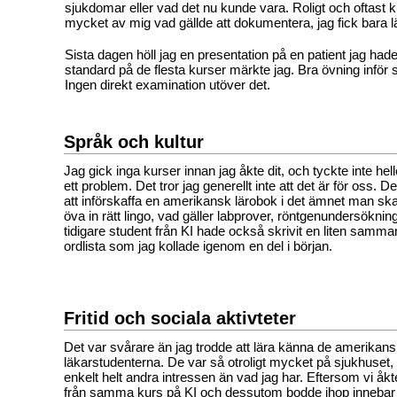
sjukdomar eller vad det nu kunde vara. Roligt och oftast 
mycket av mig vad gällde att dokumentera, jag fick bara l
Sista dagen höll jag en presentation på en patient jag hade 
standard på de flesta kurser märkte jag. Bra övning inför 
Ingen direkt examination utöver det.
Språk och kultur
Jag gick inga kurser innan jag åkte dit, och tyckte inte hell
ett problem. Det tror jag generellt inte att det är för oss. D
att införskaffa en amerikansk lärobok i det ämnet man sk
öva in rätt lingo, vad gäller labprover, röntgenundersöknin
tidigare student från KI hade också skrivit en liten samma
ordlista som jag kollade igenom en del i början.
Fritid och sociala aktivteter
Det var svårare än jag trodde att lära känna de amerikan
läkarstudenterna. De var så otroligt mycket på sjukhuset,
enkelt helt andra intressen än vad jag har. Eftersom vi åk
från samma kurs på KI och dessutom bodde ihop innebar 