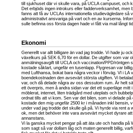
till sjukhuset där vi skulle vara, på UCLA campuset, och ko
Det erbjöds ingen introkurs eller fadderverksamhet, men b
fanns att få av UCLAs internationella studievägledare så 
administrativt ansvariga på vart och en av kurserna. Info
sulle befinna oss första dagen hade vi fått via mail långt ti
Ekonomi
Generellt var allt billigare än vad jag trodde. Vi hade ju oc
växelkurs på SEK 6,70 för en dollar. De utgifter som var ob
anmälningsavgift till UCLA och vaccination/PPD/röntgen s
kostade såklart, ungefär en tusenlapp. Flygresan var billig
med Lufthansa, bokat bara några veckor i förväg. Vl i LA 
boendekostnaden den avsevärt största utgiften. Vi betala
var, och då delade några av oss dessutom rum. Är helt säk
ett överpris, men å andra sidan var det ett superläge mitt i
möblerat, internet, liten trädgård med uteplats och bubbelpo
ordnat tills att vi kom. Sen var det bilen, som vi delade på
kostade den mig ungefär 2500 kr i månaden inkl bensin, vi
under vad jag trodde det skulle gå på. Vi hyrde via rent a 
ok, men det behöver inte vara avsevärt mycket dyrare at
annanstans.
Vi la ganska mycket pengar på att äta ute och handla på
som sagt så var dollarn låg och maten generellt billig, varfö