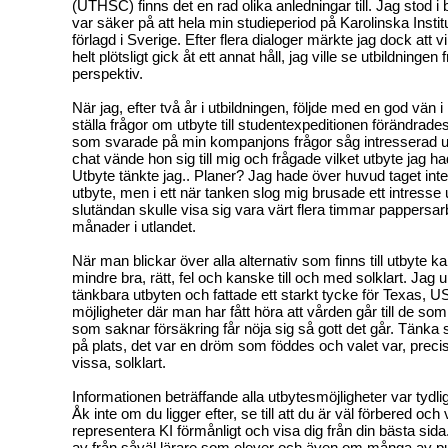
(UTHSC) finns det en rad olika anledningar till. Jag stod i
var säker på att hela min studieperiod på Karolinska Instit
förlagd i Sverige. Efter flera dialoger märkte jag dock att vi
helt plötsligt gick åt ett annat håll, jag ville se utbildningen 
perspektiv.
När jag, efter två år i utbildningen, följde med en god vän 
ställa frågor om utbyte till studentexpeditionen förändrades
som svarade på min kompanjons frågor såg intresserad ut
chat vände hon sig till mig och frågade vilket utbyte jag h
Utbyte tänkte jag.. Planer? Jag hade över huvud taget int
utbyte, men i ett när tanken slog mig brusade ett intresse
slutändan skulle visa sig vara värt flera timmar pappersar
månader i utlandet.
När man blickar över alla alternativ som finns till utbyte k
mindre bra, rätt, fel och kanske till och med solklart. Jag 
tänkbara utbyten och fattade ett starkt tycke för Texas, U
möjligheter där man har fått höra att vården går till de som
som saknar försäkring får nöja sig så gott det går. Tänka si
på plats, det var en dröm som föddes och valet var, precis
vissa, solklart.
Informationen beträffande alla utbytesmöjligheter var tydli
Åk inte om du ligger efter, se till att du är väl förbered och 
representera KI förmånligt och visa dig från din bästa sida. 
av från såväl lärare som elever och även om många av p