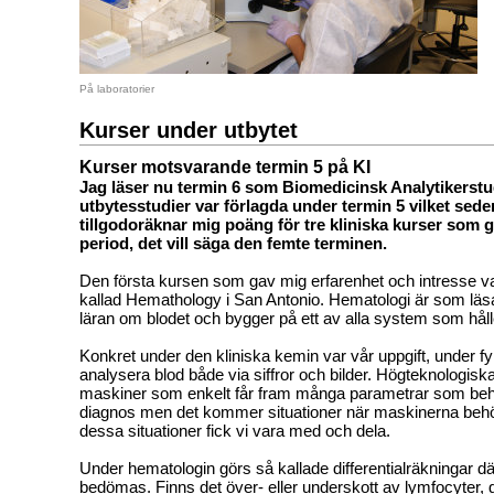
På laboratorier
Kurser under utbytet
Kurser motsvarande termin 5 på KI
Jag läser nu termin 6 som Biomedicinsk Analytikerstu
utbytesstudier var förlagda under termin 5 vilket sede
tillgodoräknar mig poäng för tre kliniska kurser som g
period, det vill säga den femte terminen.
Den första kursen som gav mig erfarenhet och intresse va
kallad Hemathology i San Antonio. Hematologi är som läs
läran om blodet och bygger på ett av alla system som håller
Konkret under den kliniska kemin var vår uppgift, under fy
analysera blod både via siffror och bilder. Högteknologiska
maskiner som enkelt får fram många parametrar som behöv
diagnos men det kommer situationer när maskinerna behö
dessa situationer fick vi vara med och dela.
Under hematologin görs så kallade differentialräkningar dä
bedömas. Finns det över- eller underskott av lymfocyter, 