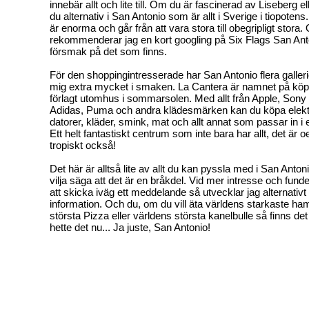
innebär allt och lite till. Om du är fascinerad av Liseberg 
du alternativ i San Antonio som är allt i Sverige i tiopoten
är enorma och går från att vara stora till obegripligt stora
rekommenderar jag en kort googling på Six Flags San An
försmak på det som finns.
För den shoppingintresserade har San Antonio flera gallerio
mig extra mycket i smaken. La Cantera är namnet på kö
förlagt utomhus i sommarsolen. Med allt från Apple, Sony
Adidas, Puma och andra klädesmärken kan du köpa elektr
datorer, kläder, smink, mat och allt annat som passar in i e
Ett helt fantastiskt centrum som inte bara har allt, det är 
tropiskt också!
Det här är alltså lite av allt du kan pyssla med i San Anton
vilja säga att det är en bråkdel. Vid mer intresse och funde
att skicka iväg ett meddelande så utvecklar jag alternativt lä
information. Och du, om du vill äta världens starkaste ha
största Pizza eller världens största kanelbulle så finns det
hette det nu... Ja juste, San Antonio!