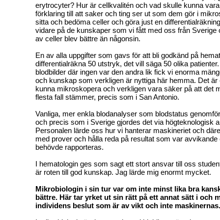
erytrocyter? Hur är cellkvalitén och vad skulle kunna var
förklaring till att saker och ting ser ut som dem gör i mi
sitta och bedöma celler och göra just en differentialräkni
vidare på de kunskaper som vi fått med oss från Sverige
av celler blev bättre än någonsin.
En av alla uppgifter som gavs för att bli godkänd på hemat
differentialräkna 50 utstryk, det vill säga 50 olika patien
blodbilder där ingen var den andra lik fick vi enorma män
och kunskap som verkligen är nyttiga här hemma. Det är e
kunna mikroskopera och verkligen vara säker på att det 
flesta fall stämmer, precis som i San Antonio.
Vanliga, mer enkla blodanalyser som blodstatus genomfö
och precis som i Sverige gjordes det via högteknologisk a
Personalen lärde oss hur vi hanterar maskineriet och däreft
med prover och hålla reda på resultat som var avvikande
behövde rapporteras.
I hematologin ges som sagt ett stort ansvar till oss stude
är roten till god kunskap. Jag lärde mig enormt mycket.
Mikrobiologin i sin tur var om inte minst lika bra kans
bättre. Här tar yrket ut sin rätt på ett annat sätt i och 
individens beslut som är av vikt och inte maskinernas