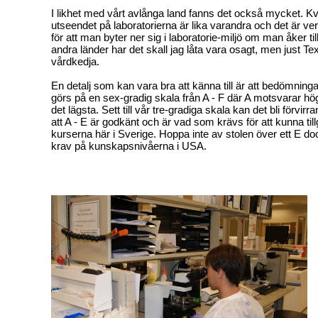
I likhet med vårt avlånga land fanns det också mycket. Kv
utseendet på laboratorierna är lika varandra och det är ver
för att man byter ner sig i laboratorie-miljö om man åker ti
andra länder har det skall jag låta vara osagt, men just Tex
vårdkedja.
En detalj som kan vara bra att känna till är att bedömning
görs på en sex-gradig skala från A - F där A motsvarar hö
det lägsta. Sett till vår tre-gradiga skala kan det bli förvi
att A - E är godkänt och är vad som krävs för att kunna til
kurserna här i Sverige. Hoppa inte av stolen över ett E do
krav på kunskapsnivåerna i USA.