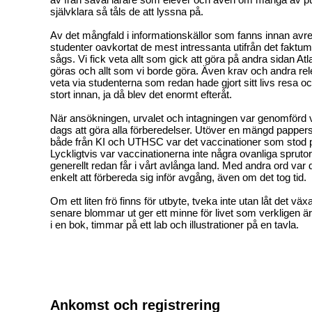
självklara så tåls de att lyssna på.
Av det mångfald i informationskällor som fanns innan avre
studenter oavkortat de mest intressanta utifrån det faktum 
sågs. Vi fick veta allt som gick att göra på andra sidan Atl
göras och allt som vi borde göra. Även krav och andra rele
veta via studenterna som redan hade gjort sitt livs resa o
stort innan, ja då blev det enormt efteråt.
När ansökningen, urvalet och intagningen var genomförd va
dags att göra alla förberedelser. Utöver en mängd pappe
både från KI och UTHSC var det vaccinationer som stod
Lyckligtvis var vaccinationerna inte några ovanliga spruto
generellt redan får i vårt avlånga land. Med andra ord var 
enkelt att förbereda sig inför avgång, även om det tog tid.
Om ett liten frö finns för utbyte, tveka inte utan låt det v
senare blommar ut ger ett minne för livet som verkligen är
i en bok, timmar på ett lab och illustrationer på en tavla.
Ankomst och registrering