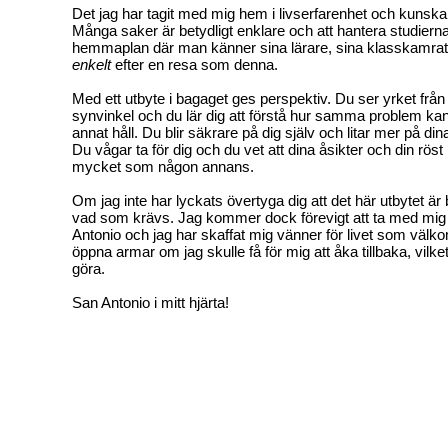
Det jag har tagit med mig hem i livserfarenhet och kunskap
Många saker är betydligt enklare och att hantera studierna
hemmaplan där man känner sina lärare, sina klasskamrate
enkelt
efter en resa som denna.
Med ett utbyte i bagaget ges perspektiv. Du ser yrket frå
synvinkel och du lär dig att förstå hur samma problem kan 
annat håll. Du blir säkrare på dig själv och litar mer på d
Du vågar ta för dig och du vet att dina åsikter och din röst
mycket som någon annans.
Om jag inte har lyckats övertyga dig att det här utbytet är 
vad som krävs. Jag kommer dock förevigt att ta med mig m
Antonio och jag har skaffat mig vänner för livet som väl
öppna armar om jag skulle få för mig att åka tillbaka, vilk
göra.
San Antonio i mitt hjärta!