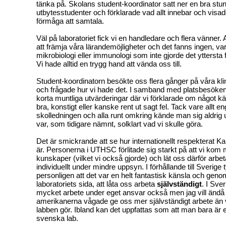
tänka på. Skolans student-koordinator satt ner en bra st
utbytesstudenter och förklarade vad allt innebar och visa
förmåga att samtala.
Väl på laboratoriet fick vi en handledare och flera vänner. Al
att främja våra lärandemöjligheter och det fanns ingen, va
mikrobiologi eller immunologi som inte gjorde det yttersta f
Vi hade alltid en trygg hand att vända oss till.
Student-koordinatorn besökte oss flera gånger på våra kli
och frågade hur vi hade det. I samband med platsbesöken 
korta muntliga utvärderingar där vi förklarade om något k
bra, konstigt eller kanske rent ut sagt fel. Tack vare allt
skolledningen och alla runt omkring kände man sig aldrig
var, som tidigare nämnt, solklart vad vi skulle göra.
Det är smickrande att se hur internationellt respekterat Kar
är. Personerna i UTHSC förlitade sig starkt på att vi kom
kunskaper (vilket vi också gjorde) och lät oss därför arb
individuellt under mindre uppsyn. I förhållande till Sverige 
personligen att det var en helt fantastisk känsla och geno
laboratoriets sida, att låta oss arbeta
självständigt
. I Sver
mycket arbete under eget ansvar också men jag vill ändå 
amerikanerna vågade ge oss mer självständigt arbete än
labben gör. Ibland kan det uppfattas som att man bara är
svenska lab.