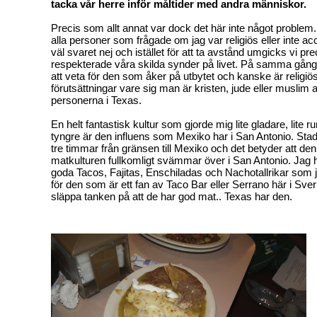
tacka vår herre inför måltider med andra människor.
Precis som allt annat var dock det här inte något problem.
alla personer som frågade om jag var religiös eller inte a
väl svaret nej och istället för att ta avstånd umgicks vi p
respekterade våra skilda synder på livet. På samma gång
att veta för den som åker på utbytet och kanske är religiös
förutsättningar vare sig man är kristen, jude eller musli
personerna i Texas.
En helt fantastisk kultur som gjorde mig lite gladare, lite r
tyngre är den influens som Mexiko har i San Antonio. Stad
tre timmar från gränsen till Mexiko och det betyder att d
matkulturen fullkomligt svämmar över i San Antonio. Jag ha
goda Tacos, Fajitas, Enschiladas och Nachotallrikar som j
för den som är ett fan av Taco Bar eller Serrano här i Sveri
släppa tanken på att de har god mat.. Texas har den.