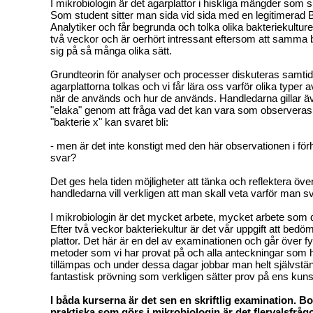
I mikrobiologin är det agarplattor i hiskliga mängder som 
Som student sitter man sida vid sida med en legitimerad
Analytiker och får begrunda och tolka olika bakteriekulture
två veckor och är oerhört intressant eftersom att samma 
sig på så många olika sätt.
Grundteorin för analyser och processer diskuteras samti
agarplattorna tolkas och vi får lära oss varför olika typer 
när de används och hur de används. Handledarna gillar äve
"elaka" genom att fråga vad det kan vara som observeras 
"bakterie x" kan svaret bli:
- men är det inte konstigt med den här observationen i förhål
svar?
Det ges hela tiden möjligheter att tänka och reflektera öv
handledarna vill verkligen att man skall veta varför man 
I mikrobiologin är det mycket arbete, mycket arbete som d
Efter två veckor bakteriekultur är det vår uppgift att bedö
plattor. Det här är en del av examinationen och går över fy
metoder som vi har provat på och alla anteckningar som ha
tillämpas och under dessa dagar jobbar man helt självstän
fantastisk prövning som verkligen sätter prov på ens kun
I båda kurserna är det sen en skriftlig examination. Bo
praktiska som görs i mikrobiologin är det flervalsfrågo