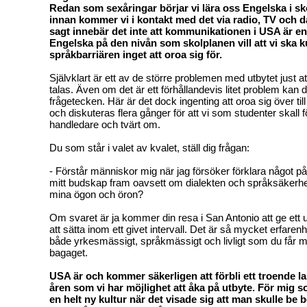
Redan som sexåringar börjar vi lära oss Engelska i sk
innan kommer vi i kontakt med det via radio, TV och d
sagt innebär det inte att kommunikationen i USA är e
Engelska på den nivån som skolplanen vill att vi ska 
språkbarriären inget att oroa sig för.
Självklart är ett av de större problemen med utbytet just at
talas. Även om det är ett förhållandevis litet problem kan 
frågetecken. Här är det dock ingenting att oroa sig över till t
och diskuteras flera gånger för att vi som studenter skall 
handledare och tvärt om.
Du som står i valet av kvalet, ställ dig frågan:
- Förstår människor mig när jag försöker förklara något 
mitt budskap fram oavsett om dialekten och språksäkerhe
mina ögon och öron?
Om svaret är ja kommer din resa i San Antonio att ge ett 
att sätta inom ett givet intervall. Det är så mycket erfare
både yrkesmässigt, språkmässigt och livligt som du får m
bagaget.
USA är och kommer säkerligen att förbli ett troende
åren som vi har möjlighet att åka på utbyte. För mig s
en helt ny kultur när det visade sig att man skulle be