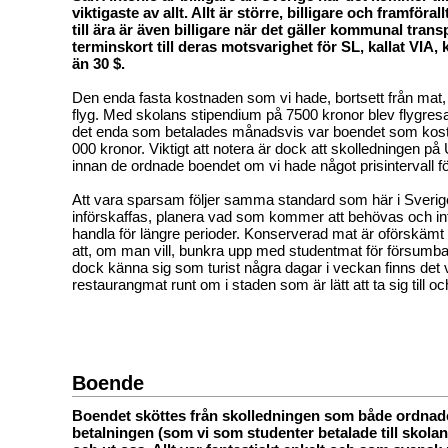
viktigaste av allt. Allt är större, billigare och framföra
till ära är även billigare när det gäller kommunal trans
terminskort till deras motsvarighet för SL, kallat VIA,
än 30 $.
Den enda fasta kostnaden som vi hade, bortsett från mat
flyg. Med skolans stipendium på 7500 kronor blev flygres
det enda som betalades månadsvis var boendet som kos
000 kronor. Viktigt att notera är dock att skolledningen 
innan de ordnade boendet om vi hade något prisintervall f
Att vara sparsam följer samma standard som här i Sverig
införskaffas, planera vad som kommer att behövas och inte 
handla för längre perioder. Konserverad mat är oförskämt b
att, om man vill, bunkra upp med studentmat för försumba
dock känna sig som turist några dagar i veckan finns det v
restaurangmat runt om i staden som är lätt att ta sig till oc
Boende
Boendet sköttes från skolledningen som både ordnad
betalningen (som vi som studenter betalade till skola