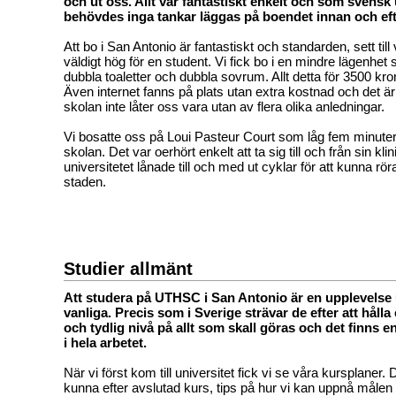
och ut oss. Allt var fantastiskt enkelt och som svensk
behövdes inga tankar läggas på boendet innan och eft
Att bo i San Antonio är fantastiskt och standarden, sett till
väldigt hög för en student. Vi fick bo i en mindre lägenhe
dubbla toaletter och dubbla sovrum. Allt detta för 3500 kr
Även internet fanns på plats utan extra kostnad och det ä
skolan inte låter oss vara utan av flera olika anledningar.
Vi bosatte oss på Loui Pasteur Court som låg fem minute
skolan. Det var oerhört enkelt att ta sig till och från sin kl
universitetet lånade till och med ut cyklar för att kunna röra
staden.
Studier allmänt
Att studera på UTHSC i San Antonio är en upplevelse 
vanliga. Precis som i Sverige strävar de efter att hålla
och tydlig nivå på allt som skall göras och det finns e
i hela arbetet.
När vi först kom till universitet fick vi se våra kursplaner. 
kunna efter avslutad kurs, tips på hur vi kan uppnå målen