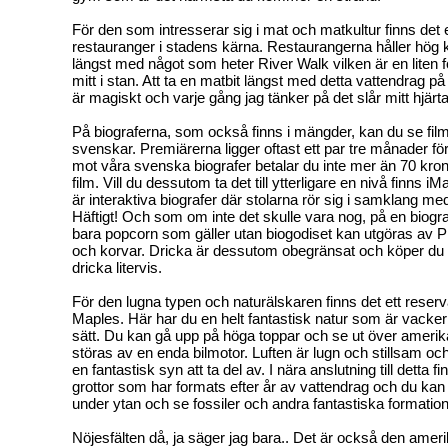
För den som intresserar sig i mat och matkultur finns det 
restauranger i stadens kärna. Restaurangerna håller hög k
längst med något som heter River Walk vilken är en liten f
mitt i stan. Att ta en matbit längst med detta vattendrag på
är magiskt och varje gång jag tänker på det slår mitt hjärta
På biograferna, som också finns i mängder, kan du se film
svenskar. Premiärerna ligger oftast ett par tre månader före
mot våra svenska biografer betalar du inte mer än 70 krono
film. Vill du dessutom ta det till ytterligare en nivå finns 
är interaktiva biografer där stolarna rör sig i samklang me
Häftigt! Och som om inte det skulle vara nog, på en biogra
bara popcorn som gäller utan biogodiset kan utgöras av Pi
och korvar. Dricka är dessutom obegränsat och köper du t
dricka litervis.
För den lugna typen och naturälskaren finns det ett reser
Maples. Här har du en helt fantastisk natur som är vacker o
sätt. Du kan gå upp på höga toppar och se ut över amerik
störas av en enda bilmotor. Luften är lugn och stillsam och
en fantastisk syn att ta del av. I nära anslutning till detta f
grottor som har formats efter år av vattendrag och du kan 
under ytan och se fossiler och andra fantastiska formation
Nöjesfälten då, ja säger jag bara.. Det är också den ameri