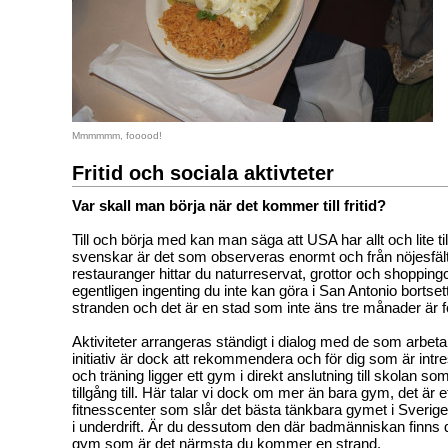
Mmmmmm, fooood!
Fritid och sociala aktivteter
Var skall man börja när det kommer till fritid?
Till och börja med kan man säga att USA har allt och lite til
svenskar är det som observeras enormt och från nöjesfält
restauranger hittar du naturreservat, grottor och shopping
egentligen ingenting du inte kan göra i San Antonio bortsett
stranden och det är en stad som inte äns tre månader är f
Aktiviteter arrangeras ständigt i dialog med de som arbetar
initiativ är dock att rekommendera och för dig som är intr
och träning ligger ett gym i direkt anslutning till skolan som
tillgång till. Här talar vi dock om mer än bara gym, det är e
fitnesscenter som slår det bästa tänkbara gymet i Sverige,
i underdrift. Är du dessutom den där badmänniskan finns d
gym som är det närmsta du kommer en strand.