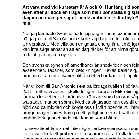
Att vara med vid kursstart är A och O. Hur lång tid s
även efter är dock en fråga som man bör ställa sig sjä
dag innan man ger sig ut i verksamheten i sitt utbyte?
mig.
När jag lämnade Sverige hade jag dagen innan examinerats
när jag kom till San Antonio skulle jag dagen efter infinna 
Universitetet. Med vilja och en gnutta energi är allt möjligt
kan inte säga annat än att en dag räcker för att hinna gör
redo att påbörja en ny kurs.
Den svenska synen på amerikaner är snedvriden och fela
avseenden. Texaner, som befolkningen i Texas kallar sig, 
människor än amerikaner utifrån det vi har känt och upple
När vi kom till San Antonio sent på lördagskvällen i börja
2011 möttes vi av en i skolledningen, läraren i Mikrobiolog
får man leta efter och människokännare som han var såg 
två saker, mat och sömn. Med ett skjutsade han oss till 
bjöd oss på middag och körde oss till vårt boende. All info
morgondagen lades fram på ett tydligt och enkelt sätt oc
omhändertagandet hade inte kunnat vara bättre.
I universitetet fanns det inte någon fadderorganisation s
Detta var dock ett problem som snarare går att kalla för en
Personerna som vi placerades med under arbetsdagarna, 