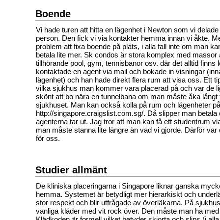
Boende
Vi hade turen att hitta en lägenhet i Newton som vi dela
person. Den fick vi via kontakter hemma innan vi åkte. Me
problem att fixa boende på plats, i alla fall inte om man ka
betala lite mer. Sk condos är stora komplex med massor
tillhörande pool, gym, tennisbanor osv. där det alltid finns 
kontaktade en agent via mail och bokade in visningar (inna
lägenhet) och han hade direkt flera rum att visa oss. Ett tip
vilka sjukhus man kommer vara placerad på och var de li
skönt att bo nära en tunnelbana om man måste åka långt f
sjukhuset. Man kan också kolla på rum och lägenheter p
http://singapore.craigslist.com.sg/. Då slipper man betala
agenterna tar ut. Jag tror att man kan få ett studentrum v
man måste stanna lite längre än vad vi gjorde. Därför var d
för oss.
Studier allmänt
De kliniska placeringarna i Singapore liknar ganska mycke
hemma. Systemet är betydligt mer hierarkiskt och underlä
stor respekt och blir utfrågade av överläkarna. På sjukh
vanliga kläder med vit rock över. Den måste man ha med s
Klädkoden är formell vilket betyder skjorta och slips (i alla