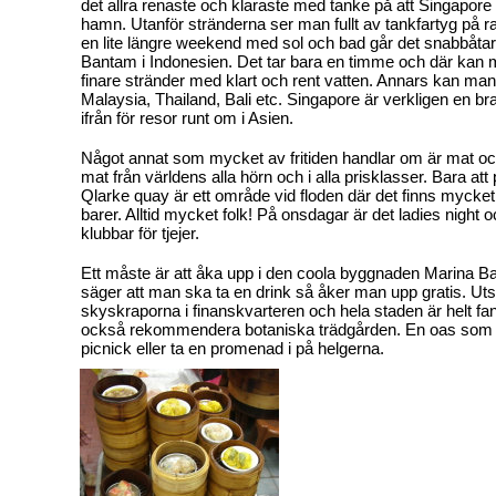
det allra renaste och klaraste med tanke på att Singapore
hamn. Utanför stränderna ser man fullt av tankfartyg på r
en lite längre weekend med sol och bad går det snabbåtar t
Bantam i Indonesien. Det tar bara en timme och där kan ma
finare stränder med klart och rent vatten. Annars kan man ta
Malaysia, Thailand, Bali etc. Singapore är verkligen en bra
ifrån för resor runt om i Asien.
Något annat som mycket av fritiden handlar om är mat och 
mat från världens alla hörn och i alla prisklasser. Bara att
Qlarke quay är ett område vid floden där det finns mycke
barer. Alltid mycket folk! På onsdagar är det ladies night o
klubbar för tjejer.
Ett måste är att åka upp i den coola byggnaden Marina
säger att man ska ta en drink så åker man upp gratis. Utsi
skyskraporna i finanskvarteren och hela staden är helt fa
också rekommendera botaniska trädgården. En oas som
picnick eller ta en promenad i på helgerna.