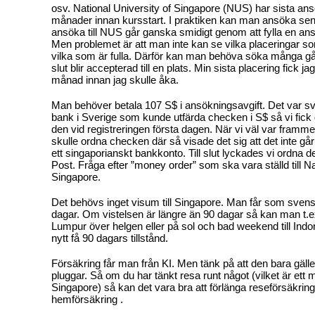
osv. National University of Singapore (NUS) har sista a
månader innan kursstart. I praktiken kan man ansöka sen
ansöka till NUS går ganska smidigt genom att fylla en ans
Men problemet är att man inte kan se vilka placeringar so
vilka som är fulla. Därför kan man behöva söka många gån
slut blir accepterad till en plats. Min sista placering fick 
månad innan jag skulle åka.
Man behöver betala 107 S$ i ansökningsavgift. Det var svå
bank i Sverige som kunde utfärda checken i S$ så vi fick
den vid registreringen första dagen. När vi väl var framm
skulle ordna checken där så visade det sig att det inte gå
ett singaporianskt bankkonto. Till slut lyckades vi ordna d
Post. Fråga efter ”money order” som ska vara ställd till Na
Singapore.
Det behövs inget visum till Singapore. Man får som svens
dagar. Om vistelsen är längre än 90 dagar så kan man t.ex
Lumpur över helgen eller på sol och bad weekend till Indon
nytt få 90 dagars tillstånd.
Försäkring får man från KI. Men tänk på att den bara gäller
pluggar. Så om du har tänkt resa runt något (vilket är ett 
Singapore) så kan det vara bra att förlänga reseförsäkrin
hemförsäkring .