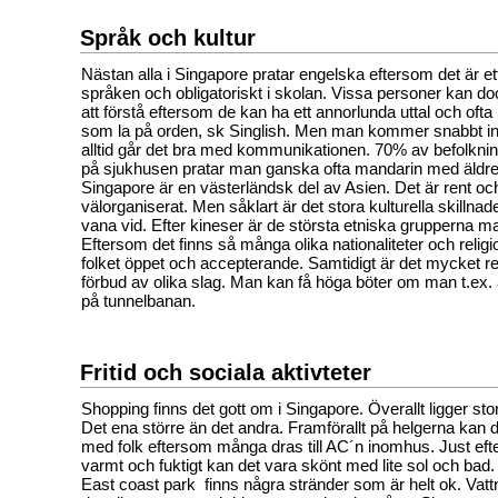
Språk och kultur
Nästan alla i Singapore pratar engelska eftersom det är ett 
språken och obligatoriskt i skolan. Vissa personer kan d
att förstå eftersom de kan ha ett annorlunda uttal och ofta
som la på orden, sk Singlish. Men man kommer snabbt in 
alltid går det bra med kommunikationen. 70% av befolknin
på sjukhusen pratar man ganska ofta mandarin med äldre 
Singapore är en västerländsk del av Asien. Det är rent och
välorganiserat. Men såklart är det stora kulturella skillnade
vana vid. Efter kineser är de största etniska grupperna ma
Eftersom det finns så många olika nationaliteter och religio
folket öppet och accepterande. Samtidigt är det mycket r
förbud av olika slag. Man kan få höga böter om man t.ex. ä
på tunnelbanan.
Fritid och sociala aktivteter
Shopping finns det gott om i Singapore. Överallt ligger st
Det ena större än det andra. Framförallt på helgerna kan det
med folk eftersom många dras till AC´n inomhus. Just eft
varmt och fuktigt kan det vara skönt med lite sol och bad
East coast park finns några stränder som är helt ok. Vatt