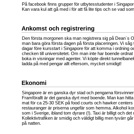
På facebook finns grupper för utbytesstudenter i Singap
Kan vara kul att gå med i för att få lite tips och se vad so
Ankomst och registrering
Den första morgonen ska man registrera sig på Dean´s O
man bara göra första dagen på första placeringen. Vi såg ti
dagar före kursstart i Singapore för att komma i ordning 
checken till universitetet. Om man inte har boende ordnat
boka in visningar med agenter. Vi köpte direkt tunnelba
ladda på med pengar allt eftersom, mycket smidigt!
Ekonomi
Singapore är en ganska dyr stad och pengarna försvinner
Framförallt är det ganska dyrt med boende. Man kan hitta bi
mat för ca 25-30 SEK på food courts och hawker center
restauranger är priserna ungefär som hemma. Alkohol ko
som i Sverige, ibland tom dyrare (!). Taxi är billigt och det 
Kollektivtrafiken är smidig och väldigt billig men tyvärr gå
på natten.