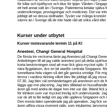
för killar och kjol/byxor och blus för tjejer. Vården i Sing
ett helt annat sätt än i Sverige. Patienterna betalar själva f
undersökningar, provtagningar och mediciner. Det var int
jobbigt att se dessa skillnader. Tyvärr var många kroniskt 
sämre än i Sverige då de inte hade råd att söka vård eller 
Kurser under utbytet
Kurser motsvarande termin 11 på KI
Anestesi, Changi General Hospital
De första tre veckorna läste jag Anestesi på Changi Gener
Anledningen till att jag valde anestesi just på detta sjukhus
korta beskrivningen stod att man fick göra mycket själv. S
nära flygplatsen, dvs en bit utanför centrala Singapore. M
tunnelbana hela vägen så det går ganska smidigt. För mig
timme i vardera riktning vilket blev lite jobbigt då jag viss
07.30. Jag blev väl omhändertagen på anestesin och de frå
lägga upp min placering. Jag blev tilldelad en huvudhandl
även gå med andra de dagar hon inte var där. Ibland fick
för kliniken som var mycket trevlig och undervisande. Jag 
var ok att ta lite ledigt om jag ville uppleva Singapore och 
Den mesta tiden spenderade jag på operation. Jag fick se
även utföra vissa moment själv, som intubering, larynxm