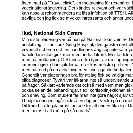
även med på ”Travel clinic”, en mottagning för resenärer,
vaccinationsrådgivning. Det kändes relevant och var väld
kan absolut rekommendera att läsa infektion på TTSH. Alla
trevliga och jag fick se mycket intressanta och annorlunda
Hud, National Skin Centre
Min sista placering var på hud på National Skin Centre. Det
anslutning till Tan Tock Seng Hospital, dvs ganska central
vi varsitt schema och en handledare. Jag såg inte så my
handledare utan gick mer med andra läkare. Mesta delen a
med på mottagning. Det fanns olika typer av mottagningar, 
immunologiska hudsjukdomar eller kosmetiska problem. Vi
med på rond på en avdelning med inneliggande hudpatient
Generellt var placeringen bra för att jag fick se väldigt m
olika diagnoser. Tyvärr var läkarna inte så undervisande
på frågor. Såklart varierade det också med vem man gick 
också se en del behandlingar, t.ex. kortisoninjektioner, sk
och shaving. Som student får man inte göra något själv uta
I hudplaceringen ingår också en dag per vecka på en mot
Dit kom bl.a. legala prostituerade för att undersöka sig. De
men hemskt att möta på så nära håll.