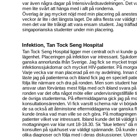
var även några dagar på Intensivvårdsavdelningen. Det var
men lite svårt att hänga med i allt på ronderna.
Överlag är jag mycket nöjd med min placering på anestesi
veckor är lite i det längsta laget. De allra flesta var väldig
men det var lite tråkigt att vara ensam student. Jag träffa
singaporianska studenter under min placering.
Infektion, Tan Tock Seng Hospital
Tan Tock Seng Hospital ligger mer centralt och vi kunde gå 
lägenhet. Placeringen på infektion var intressant. Sjukd
ganska annorlunda ifrån Sverige. Jag fick se mycket trop
infektionssjukdomar och mycket HIV-patienter. På morgon
Varje vecka var man placerad på en ny avdelning. Innan
läste jag på patienterna och ibland fick jag en speciell pat
följa lite närmare och dra på ronden. Men som student ha
ansvar utan förväntas mest följa med och ibland svara på 
ronden var det ofta något möte eller undervisningstillfäll
de övriga studenterna. På eftermiddagarna gick jag på mot
konsultationsärenden. Vi fick varsitt schema när vi börja
de sa också att åtminstone eftermiddagarna var ganska f
kunde önska vad man ville se och göra. På mottagningen
patienter vilket var intressant. Ibland kunde det bli väldigt
mottagningen var klar runt 18-18.30. Sk ”blue letters” då
konsulten på sjukhuset var väldigt spännande. Då kunde
olika diagnoser och följa med i deras diskussioner. Utöver 