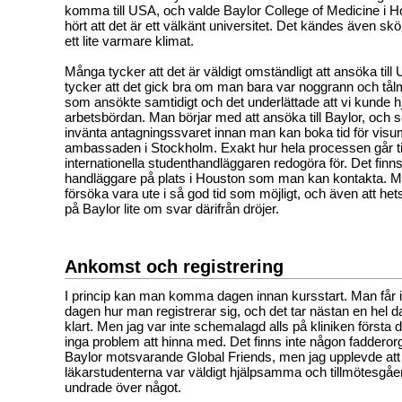
komma till USA, och valde Baylor College of Medicine i Ho
hört att det är ett välkänt universitet. Det kändes även skö
ett lite varmare klimat.
Många tycker att det är väldigt omständligt att ansöka til
tycker att det gick bra om man bara var noggrann och tålm
som ansökte samtidigt och det underlättade att vi kunde 
arbetsbördan. Man börjar med att ansöka till Baylor, och
invänta antagningssvaret innan man kan boka tid för vis
ambassaden i Stockholm. Exakt hur hela processen går ti
internationella studenthandläggaren redogöra för. Det finn
handläggare på plats i Houston som man kan kontakta. Mitt
försöka vara ute i så god tid som möjligt, och även att he
på Baylor lite om svar därifrån dröjer.
Ankomst och registrering
I princip kan man komma dagen innan kursstart. Man får in
dagen hur man registrerar sig, och det tar nästan en hel dag
klart. Men jag var inte schemalagd alls på kliniken första 
inga problem att hinna med. Det finns inte någon fadderor
Baylor motsvarande Global Friends, men jag upplevde at
läkarstudenterna var väldigt hjälpsamma och tillmötesg
undrade över något.