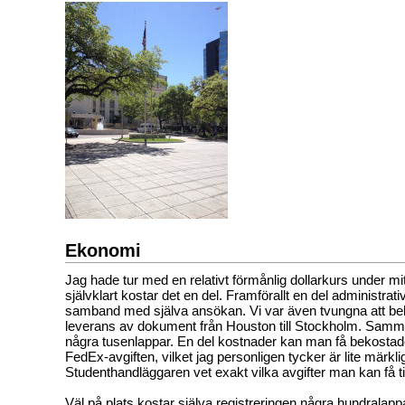
Ekonomi
Jag hade tur med en relativt förmånlig dollarkurs under mi
självklart kostar det en del. Framförallt en del administrati
samband med själva ansökan. Vi var även tvungna att b
leverans av dokument från Houston till Stockholm. Samma
några tusenlappar. En del kostnader kan man få bekostade
FedEx-avgiften, vilket jag personligen tycker är lite märklig
Studenthandläggaren vet exakt vilka avgifter man kan få t
Väl på plats kostar själva registreringen några hundrala