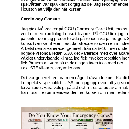
sjukvården var självklart sorglig att se. Jag rekommenderar
Houston att välja den här kursen!
Cardiology Consult
Jag gick två veckor på CCU (Coronary Care Unit, motsv 
veckor med kardiolog-konsult-teamet. På CCU fick jag ta
patienter som jag presenterade på ronden varje morgon
konsultverksamheten, fast där skedde ronden i en mindre
Arbetstiderna varierade, generellt från ca 8-16, men und
började vi ronda redan 6.30, det varierade med överläkaren
väldigt undervisande klimat, jag fick mycket repetition ino
fick förutom att vara på avdelningen även följa med ner til
t.ex. STEMI-larm, arrytmier osv.
Det var generellt en bra men något krävande kurs.
Kardiol
kompetativ specialitet i USA, och jag upplevde att jag so
förväntades vara väldigt påläst och intresserad av ämnet. 
framförallt rekommendera den här kursen om man redan gi