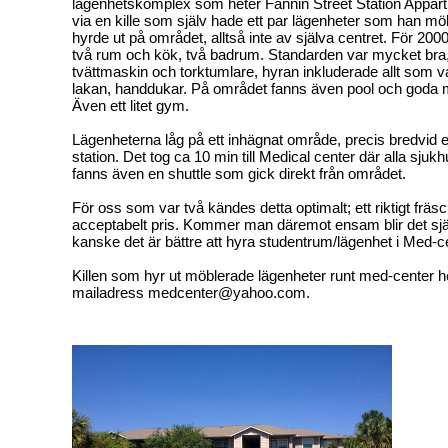
lägenhetskomplex som heter Fannin Street Station Appart
via en kille som själv hade ett par lägenheter som han m
hyrde ut på området, alltså inte av själva centret. För 2
två rum och kök, två badrum. Standarden var mycket bra,
tvättmaskin och torktumlare, hyran inkluderade allt som vat
lakan, handdukar. På området fanns även pool och goda mö
Även ett litet gym.
Lägenheterna låg på ett inhägnat område, precis bredvid e
station. Det tog ca 10 min till Medical center där alla sjukh
fanns även en shuttle som gick direkt från området.
För oss som var två kändes detta optimalt; ett riktigt fräsch
acceptabelt pris. Kommer man däremot ensam blir det själ
kanske det är bättre att hyra studentrum/lägenhet i Med-c
Killen som hyr ut möblerade lägenheter runt med-center h
mailadress medcenter@yahoo.com.