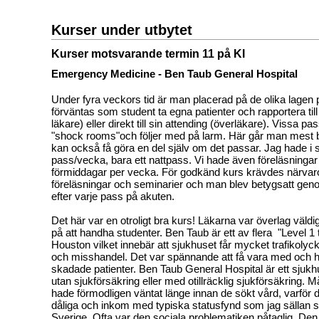
Kurser under utbytet
Kurser motsvarande termin 11 på KI
Emergency Medicine - Ben Taub General Hospital
Under fyra veckors tid är man placerad på de olika lagen
förväntas som student ta egna patienter och rapportera till
läkare) eller direkt till sin attending (överläkare). Vissa 
"shock rooms"och följer med på larm. Här går man mest
kan också få göra en del själv om det passar. Jag hade i s
pass/vecka, bara ett nattpass. Vi hade även föreläsningar
förmiddagar per vecka. För godkänd kurs krävdes närvaro
föreläsningar och
seminarier
och man blev betygsatt geno
efter varje pass på akuten.
Det här var en otroligt bra kurs! Läkarna var överlag väldig
på att handha studenter. Ben Taub är ett av flera "Level 1
Houston vilket innebär att sjukhuset får mycket trafikolyc
och misshandel. Det var spännande att få vara med och 
skadade patienter.
Ben Taub General Hospital är ett sjuk
utan sjukförsäkring eller med otillräcklig sjukförsäkring. 
hade förmodligen väntat länge innan de sökt vård, varför de
dåliga och inkom med typiska statusfynd som jag sällan se
Sverige. Ofta var den sociala problematiken påtaglig. De