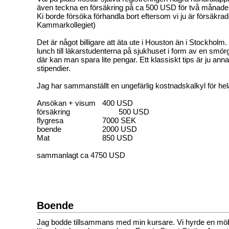
även teckna en försäkring på ca 500 USD för två månader. 
Ki borde försöka förhandla bort eftersom vi ju är försäkrad
Kammarkollegiet)
Det är något billigare att äta ute i Houston än i Stockholm
lunch till läkarstudenterna på sjukhuset i form av en smörg
där kan man spara lite pengar. Ett klassiskt tips är ju ann
stipendier.
Jag har sammanställt en ungefärlig kostnadskalkyl för hel
Ansökan + visum
400 USD
försäkring
500 USD
flygresa
7000 SEK
boende
2000 USD
Mat
850 USD
sammanlagt ca 4750 USD
Boende
Jag bodde tillsammans med min kursare. Vi hyrde en möbl