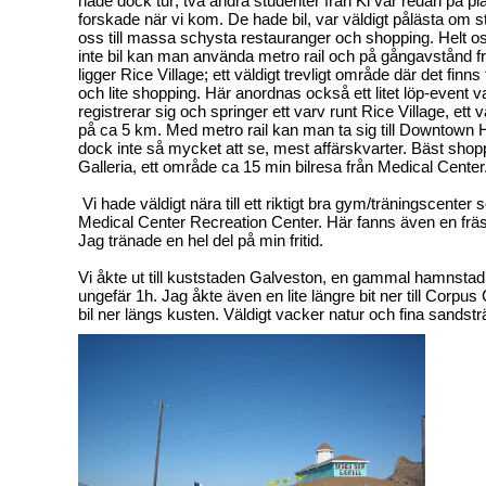
hade dock tur; två andra studenter från Ki var redan på pl
forskade när vi kom. De hade bil, var väldigt pålästa om 
oss till massa schysta restauranger och shopping. Helt o
inte bil kan man använda metro rail och på gångavstånd f
ligger Rice Village; ett väldigt trevligt område där det finns
och lite shopping. Här anordnas också ett litet löp-event v
registrerar sig och springer ett varv runt Rice Village, ett vä
på ca 5 km. Med metro rail kan man ta sig till Downtown H
dock inte så mycket att se, mest affärskvarter. Bäst shopp
Galleria, ett område ca 15 min bilresa från Medical Center
Vi hade väldigt nära till ett riktigt bra gym/träningscenter
Medical Center Recreation Center. Här fanns även en fr
Jag tränade en hel del på min fritid.
Vi åkte ut till kuststaden Galveston, en gammal hamnstad v
ungefär 1h. Jag åkte även en lite längre bit ner till Corpus
bil ner längs kusten. Väldigt vacker natur och fina sandstr