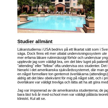
Studier allmänt
Läkarstudierna i USA bedrivs på ett likartat sätt som i Sve
säga. Dock finns ett mer uttalat undervisningssystem ute p
mer erfarna läkare rutinmässigt förhör och undervisar yngr
upplevde jag som väldigt bra, om det blev lugnt på patient
"attending" eller "fellow" ofta undervisa oss studenter. Det
hierarki i det amerikanska sjukvårdssystemet, där man gene
en något formellare ton gentemot överläkarna (attendings
aldrig att det blev obekvämt för mig på något sätt, och i pri
överläkare var väldigt trevliga och lätta att ha att göra me
Jag var imponerad av de amerikanska studenterna; de ja
bara läst två år med-school men var väldigt pålästa teoret
kliniskt. Kul att se.