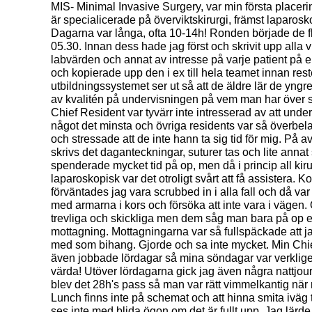
MIS- Minimal Invasive Surgery, var min första placer
är specialicerade på överviktskirurgi, främst laparosk
Dagarna var långa, ofta 10-14h! Ronden började de fl
05.30. Innan dess hade jag först och skrivit upp alla v
labvärden och annat av intresse på varje patient på en
och kopierade upp den i ex till hela teamet innan re
utbildningssystemet ser ut så att de äldre lär de yng
av kvalitén på undervisningen på vem man har över s
Chief Resident var tyvärr inte intresserad av att under
något det minsta och övriga residents var så överbe
och stressade att de inte hann ta sig tid för mig. På 
skrivs det daganteckningar, suturer tas och lite anna
spenderade mycket tid på op, men då i princip all kiru
laparoskopisk var det otroligt svårt att få assistera. K
förväntades jag vara scrubbed in i alla fall och då var 
med armarna i kors och försöka att inte vara i vägen.
trevliga och skickliga men dem såg man bara på op e
mottagning. Mottagningarna var så fullspäckade att j
med som bihang. Gjorde och sa inte mycket. Min Chief 
även jobbade lördagar så mina söndagar var verklig
värda! Utöver lördagarna gick jag även några nattjou
blev det 28h's pass så man var rätt vimmelkantig nä
Lunch finns inte på schemat och att hinna smita iväg 
ses inte med blida ögon om det är fullt upp. Jag lärd