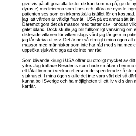
givetvis på att göra alla tester de kan komma på, ge de 
dyraste) medicinerna som finns och utföra de nyaste ing
patienten ses som en inkomstkälla istället för en kostnad
jag att vården är väldigt framåt i USA på ett annat sätt ä
Däremot görs det då massor med tester osv i onödan vil
galet ibland. Dock skulle jag blir fullkomligt vansinnig om 
dikterade vilkoren för vilken slags vård jag får ge min pati
jag får skriva ut osv. Det är också otroligt i mina ögon att 
massor med människor som inte har råd med sina medicine
uppsöka sjukvård pga att de inte har råd.
Som blivande kirurg i USA offrar du otroligt mycket av ditt s
yrke. Jag träffade Residents som hade småbarn hemma d
ett fåtal timmar i veckan eftersom de spenderade så stor 
sjukhuset. I mina ögon skulle det inte vara värt det så därfö
kunna bo i Sverige och ha möjligheten till ett liv vid sidan
karriär.