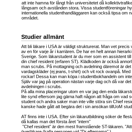
att inte hamna för långt från universitetet då kollektivtrafi
långsam och avstånden stora. Vissa studentföreningar h
internationella studenthandläggaren kan också tipsa om nå
området.
Studier allmänt
Att bli läkare i USA är väldigt strukturerat. Man vet preci
av en för varje år i karriären. De har en helt annan hierarki
Sverige. Som läkarstudent är du mer som en assistent til
din chief resident (erfaren ST). Klädkoden är också annor
man scrubs. På mottagning och avdelning däremot är det v
vardagskläder (ej jeans, t-shirt) och vit rock ovanpå. Med
rockar! Dessa kan man köpa i studentbokhandeln om inte d
Själv var jag på operation nästan varje dag och då var det
avdelningen i scrubs.
På alla mina placeringar utom en var jag den enda läkarst
lite synd eftersom jag gärna haft någon att fråga om vad 
student och andra saker man inte ville störa sin Chief re
kanske hade gått att begära det i sin ansökan tillUoM stu
AT finns inte i USA. Efter sin läkarutbildning söker de fles
då kallas man det första året "intern"
"Chef resident" är den mest framstående ST-läkaren. "At
överläkare (kalla personen vid "Dr efternamn" )