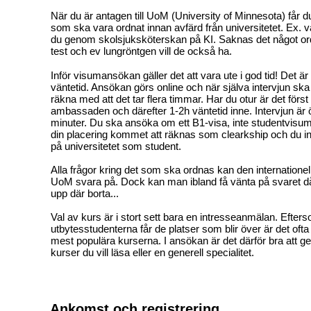
När du är antagen till UoM (University of Minnesota) får du 
som ska vara ordnat innan avfärd från universitetet. Ex. v
du genom skolsjuksköterskan på KI. Saknas det något or
test och ev lungröntgen vill de också ha.
Inför visumansökan gäller det att vara ute i god tid! Det ä
väntetid. Ansökan görs online och när själva intervjun ska
räkna med att det tar flera timmar. Har du otur är det först
ambassaden och därefter 1-2h väntetid inne. Intervjun är
minuter. Du ska ansöka om ett B1-visa, inte studentvisum
din placering kommet att räknas som clearkship och du int
på universitetet som student.
Alla frågor kring det som ska ordnas kan den internatione
UoM svara på. Dock kan man ibland få vänta på svaret då 
upp där borta...
Val av kurs är i stort sett bara en intresseanmälan. Efter
utbytesstudenterna får de platser som blir över är det ofta 
mest populära kurserna. I ansökan är det därför bra att ge 
kurser du vill läsa eller en generell specialitet.
Ankomst och registrering