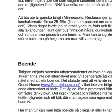
fick heller inget stipendie som tidigare studenter fått frå
den möjligheten finns INNAN ansöka om det är så att din
det.
Att äta ute är ganska billigt i Minneapolis. Restaurangen 
lunchalternativ för ca 25-45kr (finns tom popcorn om du s
det!). Vissa dagar levde jag på gratis yoghurt, frukt och fi
alla läkarlounger. Runt campus finns det några jourlivsbu
och runt samma prisnivå som hemma. Man kan ta sig lite lä
större butikerna på helgerna om man vill variera sig.
Boende
Tidigare erbjöds svenska utbytesstudenter att hyra en lä
Tyvärr finns inte det alternativet mer. Vi spenderade åtski
nätet med att leta boende. Det slutade med att vi hyrde in
Guest House (
www.Facultyhouse.net
) vilket inte var billi
enda alternativet vi hade. Det låg ca 15min promenad från
området dinkytown. Det ingick frukost och trådlöst intern
tvättmöjligheter och ett kök där man lagade sina egna mid
hade tv.
Har man tur kan man hitta boende på craigslist eller likn