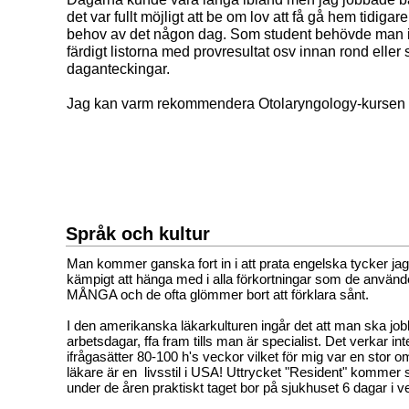
det var fullt möjligt att be om lov att få gå hem tidigar
behov av det någon dag. Som student behövde man in
färdigt listorna med provresultat osv innan rond eller 
daganteckingar.
Jag kan varm rekommendera Otolaryngology-kursen fö
Språk och kultur
Man kommer ganska fort in i att prata engelska tycker ja
kämpigt att hänga med i alla förkortningar som de använd
MÅNGA och de ofta glömmer bort att förklara sånt.
I den amerikanska läkarkulturen ingår det att man ska jo
arbetsdagar, ffa fram tills man är specialist. Det verkar i
ifrågasätter 80-100 h's veckor vilket för mig var en stor om
läkare är en livsstil i USA! Uttrycket "Resident" kommer 
under de åren praktiskt taget bor på sjukhuset 6 dagar i 