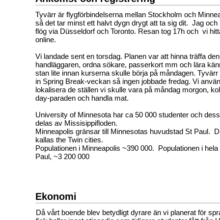
Tyvärr är flygförbindelserna mellan Stockholm och Minnea
så det tar minst ett halvt dygn drygt att ta sig dit. Jag o
flög via Düsseldorf och Toronto. Resan tog 17h och vi hitta
online.
Vi landade sent en torsdag. Planen var att hinna träffa den 
handläggaren, ordna sökare, passerkort mm och lära kä
stan lite innan kurserna skulle börja på måndagen. Tyvärr
in Spring Break-veckan så ingen jobbade fredag. Vi använde 
lokalisera de ställen vi skulle vara på måndag morgon, kol
day-paraden och handla mat.
University of Minnesota har ca 50 000 studenter och de
delas av Missisippifloden.
Minneapolis gränsar till Minnesotas huvudstad St Paul. D
kallas the Twin cities.
Populationen i Minneapolis ~390 000. Populationen i hela 
Paul, ~3 200 000
Ekonomi
Då vårt boende blev betydligt dyrare än vi planerat för sp