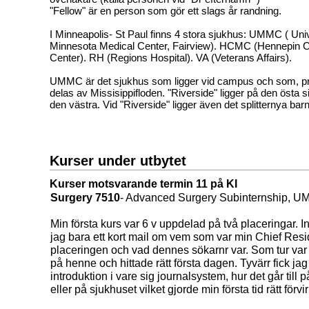
"Fellow" är en person som gör ett slags år randning.
I Minneapolis- St Paul finns 4 stora sjukhus: UMMC ( Univ
Minnesota Medical Center, Fairview). HCMC (Hennepin 
Center). RH (Regions Hospital). VA (Veterans Affairs).
UMMC är det sjukhus som ligger vid campus och som, p
delas av Missisippifloden. "Riverside" ligger på den östa
den västra. Vid "Riverside" ligger även det splitternya bar
Kurser under utbytet
Kurser motsvarande termin 11 på KI
Surgery 7510
- Advanced Surgery Subinternship, 
Min första kurs var 6 v uppdelad på två placeringar. Inf
jag bara ett kort mail om vem som var min Chief Resi
placeringen och vad dennes sökarnr var. Som tur var 
på henne och hittade rätt första dagen. Tyvärr fick ja
introduktion i vare sig journalsystem, hur det går till
eller på sjukhuset vilket gjorde min första tid rätt förvi