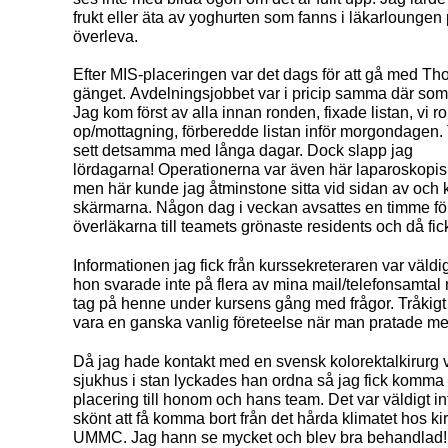
frukt eller äta av yoghurten som fanns i läkarloungen p
överleva.
Efter MIS-placeringen var det dags för att gå med Tho
gänget. Avdelningsjobbet var i pricip samma där som
Jag kom först av alla innan ronden, fixade listan, vi 
op/mottagning, förberedde listan inför morgondagen. T
sett detsamma med långa dagar. Dock slapp jag
lördagarna! Operationerna var även här laparoskop
men här kunde jag åtminstone sitta vid sidan av och k
skärmarna. Någon dag i veckan avsattes en timme fö
överläkarna till teamets grönaste residents och då f
Informationen jag fick från kurssekreteraren var väldigt
hon svarade inte på flera av mina mail/telefonsamtal n
tag på henne under kursens gång med frågor. Tråkigt
vara en ganska vanlig företeelse när man pratade m
Då jag hade kontakt med en svensk kolorektalkirurg v
sjukhus i stan lyckades han ordna så jag fick komma
placering till honom och hans team. Det var väldigt i
skönt att få komma bort från det hårda klimatet hos k
UMMC. Jag hann se mycket och blev bra behandlad!