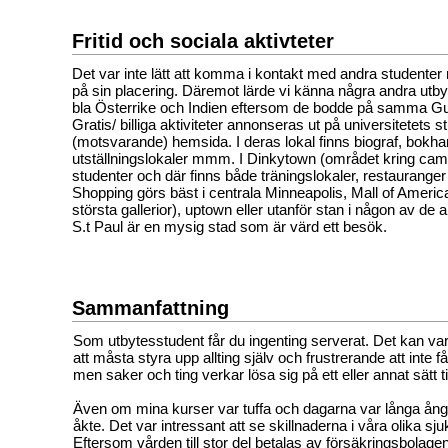
Fritid och sociala aktivteter
Det var inte lätt att komma i kontakt med andra studenter
på sin placering. Däremot lärde vi känna några andra utby
bla Österrike och Indien eftersom de bodde på samma G
Gratis/ billiga aktiviteter annonseras ut på universitetets 
(motsvarande) hemsida. I deras lokal finns biograf, bokhan
utställningslokaler mmm. I Dinkytown (området kring cam
studenter och där finns både träningslokaler, restauranger
Shopping görs bäst i centrala Minneapolis, Mall of Americ
största gallerior), uptown eller utanför stan i någon av de
S.t Paul är en mysig stad som är värd ett besök.
Sammanfattning
Som utbytesstudent får du ingenting serverat. Det kan v
att måsta styra upp allting själv och frustrerande att inte 
men saker och ting verkar lösa sig på ett eller annat sätt til
Även om mina kurser var tuffa och dagarna var långa ångra
åkte. Det var intressant att se skillnaderna i våra olika s
Eftersom vården till stor del betalas av försäkringsbolag