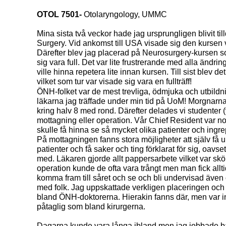
OTOL 7501-
Otolaryngology, UMMC
Mina sista två veckor hade jag ursprungligen blivit til
Surgery. Vid ankomst till USA visade sig den kursen v
Därefter blev jag placerad på Neurosurgery-kursen 
sig vara full. Det var lite frustrerande med alla ändrin
ville hinna repetera lite innan kursen. Till sist blev 
vilket som tur var visade sig vara en fullträff!
ÖNH-folket var de mest trevliga, ödmjuka och utbildn
läkarna jag träffade under min tid på UoM! Morgnarna 
kring halv 8 med rond. Därefter delades vi studenter (
mottagning eller operation. Vår Chief Resident var no
skulle få hinna se så mycket olika patienter och ingr
På mottagningen fanns stora möjligheter att själv få
patienter och få saker och ting förklarat för sig, oavse
med. Läkaren gjorde allt pappersarbete vilket var skön
operation kunde de ofta vara trångt men man fick alltid t
komma fram till såret och se och bli undervisad även o
med folk. Jag uppskattade verkligen placeringen och
bland ÖNH-doktorerna. Hierakin fanns där, men var int
påtaglig som bland kirurgerna.
Dagarna kunde vara långa ibland men jag jobbade b