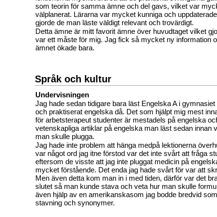
som teorin för samma ämne och del gavs, vilket var myck
välplanerat. Lärarna var mycket kunniga och uppdaterade 
gjorde de man läste väldigt relevant och trovärdigt.
Detta ämne är mitt favorit ämne över huvudtaget vilket gj
var ett måste för mig. Jag fick så mycket ny information o
ämnet ökade bara.
Språk och kultur
Undervisningen
Jag hade sedan tidigare bara läst Engelska A i gymnasiet
och praktiserat engelska då. Det som hjälpt mig mest innan 
för arbetsterapeut studenter är mestadels på engelska och
vetenskapliga artiklar på engelska man läst sedan innan var
man skulle plugga.
Jag hade inte problem att hänga medpå lektionerna överh
var något ord jag itne förstod var det inte svårt att fråga st
eftersom de visste att jag inte pluggat medicin på engelsk
mycket förstående. Det enda jag hade svårt för var att sk
Men även detta kom man in i med tiden, därför var det bra 
slutet så man kunde stava och veta hur man skulle formule
även hjälp av en amerikanskasom jag bodde bredvid som
stavning och synonymer.