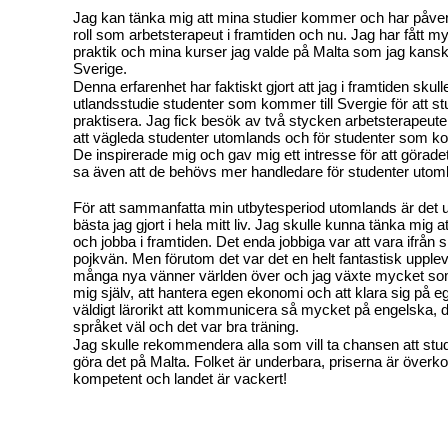
Jag kan tänka mig att mina studier kommer och har påve
roll som arbetsterapeut i framtiden och nu. Jag har fått 
praktik och mina kurser jag valde på Malta som jag kanske 
Sverige.
Denna erfarenhet har faktiskt gjort att jag i framtiden skull
utlandsstudie studenter som kommer till Svergie för att s
praktisera. Jag fick besök av två stycken arbetsterapeu
att vägleda studenter utomlands och för studenter som ko
De inspirerade mig och gav mig ett intresse för att görade
sa även att de behövs mer handledare för studenter utom
För att sammanfatta min utbytesperiod utomlands är det 
bästa jag gjort i hela mitt liv. Jag skulle kunna tänka mig a
och jobba i framtiden. Det enda jobbiga var att vara ifrån s
pojkvän. Men förutom det var det en helt fantastisk uppl
många nya vänner världen över och jag växte mycket som
mig själv, att hantera egen ekonomi och att klara sig på 
väldigt lärorikt att kommunicera så mycket på engelska, 
språket väl och det var bra träning.
Jag skulle rekommendera alla som vill ta chansen att stu
göra det på Malta. Folket är underbara, priserna är överko
kompetent och landet är vackert!