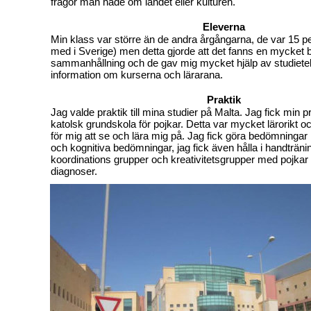
frågor man hade om landet eller kulturen.
Eleverna
Min klass var större än de andra årgångarna, de var 15 per
med i Sverige) men detta gjorde att det fanns en mycket 
sammanhållning och de gav mig mycket hjälp av studiete
information om kurserna och lärarana.
Praktik
Jag valde praktik till mina studier på Malta. Jag fick min p
katolsk grundskola för pojkar. Detta var mycket lärorikt o
för mig att se och lära mig på. Jag fick göra bedömningar 
och kognitiva bedömningar, jag fick även hålla i handträni
koordinations grupper och kreativitetsgrupper med pojkar i
diagnoser.