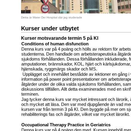
Detta är Mater Dei Hospital där jag studerade
Kurser under utbytet
Kurser motsvarande termin 5 på KI
Conditions of human disfunction
Denna kurs var på 4 poäng och hölls av rektorn för arbet
studenterna. Den handlade om arbetsterapeutiska åtgärder
sjukdoms förhållanden. Dessa förhållanden inkluderade, f
amputationer, brännskador, KOL, hjärt och kärlsjukdomar,
hjärnskada, ryggmärgs skador och MS.
Upplägget och innehållet bestådde av lektioner en gång 
information på power point presentationer om arbetsterape
åtgärder under de olika valda sjukdoms förhållanden, sa
diskussions tillfällen. Allt detta examinerades med en skriftl
terminen.
Jag tycker denna kurs var mycket intressant och lärorik
och mycket att läsa. Den var med djupgående än vad m
kursen var från termin 3 på KI. Den byggde på mer om 
rehabiliterings fas och åtgärder, vilket var mycket lärorikt.
Occupational Therapy Practice in Geriatrics
Denna kurs var på 4 poäng den med. Kursen innehöll mest