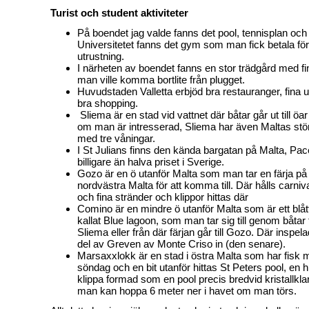
Turist och student aktiviteter
På boendet jag valde fanns det pool, tennisplan och 
Universitetet fanns det gym som man fick betala fö
utrustning.
I närheten av boendet fanns en stor trädgård med fi
man ville komma bortlite från plugget.
Huvudstaden Valletta erbjöd bra restauranger, fina u
bra shopping.
Sliema är en stad vid vattnet där båtar går ut till öa
om man är intresserad, Sliema har även Maltas st
med tre våningar.
I St Julians finns den kända bargatan på Malta, Pace
billigare än halva priset i Sverige.
Gozo är en ö utanför Malta som man tar en färja på
nordvästra Malta för att komma till. Där hålls carniva
och fina stränder och klippor hittas där
Comino är en mindre ö utanför Malta som är ett blå
kallat Blue lagoon, som man tar sig till genom båtar
Sliema eller från där färjan går till Gozo. Där inspe
del av Greven av Monte Criso in (den senare).
Marsaxxlokk är en stad i östra Malta som har fisk 
söndag och en bit utanför hittas St Peters pool, en
klippa formad som en pool precis bredvid kristallklar
man kan hoppa 6 meter ner i havet om man törs.