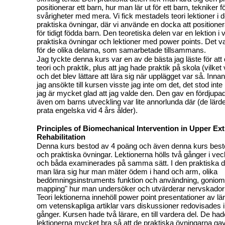
positionerar ett barn, hur man lär ut för ett barn, tekniker 
svårigheter med mera. Vi fick mestadels teori lektioner i 
praktiska övningar, där vi använde en docka att positione
för tidigt födda barn. Den teoretiska delen var en lektion
praktiska övningar och lektioner med power points. Det var
för de olika delarna, som samarbetade tillsammans.
Jag tyckte denna kurs var en av de bästa jag läste för at
teori och praktik, plus att jag hade praktik på skola (vilket 
och det blev lättare att lära sig när upplägget var så. Innan
jag ansökte till kursen visste jag inte om det, det stod int
jag är mycket glad att jag valde den. Den gav en fördjup
även om barns utveckling var lite annorlunda där (de lärd
prata engelska vid 4 års ålder).
Principles of Biomechanical Intervention in Upper Ex
Rehabilitation
Denna kurs bestod av 4 poäng och även denna kurs besto
och praktiska övningar. Lektionerna hölls två gånger i vec
och båda examinerades på samma sätt. I den praktiska d
man lära sig hur man mäter ödem i hand och arm, olika
bedömningsinstruments funktion och användning, goniome
mapping" hur man undersöker och utvärderar nervskador 
Teori lektionerna innehöll power point presentationer av lä
om vetenskapliga artiklar vars diskussioner redovisades i
gånger. Kursen hade två lärare, en till vardera del. De had
lektionerna mycket bra så att de praktiska övningarna 