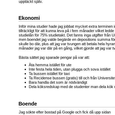
upptäckt själv.
Ekonomi
Inför mina studier hade jag jobbat mycket extra terminen i
tillräckligt för att kunna leva på i fem månader vilket ledde ti
studielån för 75% studietakt. Det fanns inga utgifter från Un
men boendet jag valde begärde en depositions summa för a
skulle bo där, plus att jag var tvungen att betala hela hyra
månader jag var där på en gång, vilket gjorde att jag var tv
Bästa sättet jag sparade pengar på var att:
Äta hemma istället för ute
Inte festa hela tiden, utan plugga och sova istället
Ta bussen istället för taxi
Ta Recidense bussen (gratis) till och från Universite
Bara handla det som är nödvändigt
Dela köksredskap med de studenter man dela kök
Boende
Jag sökte efter bostad på Google och fick då upp sidan