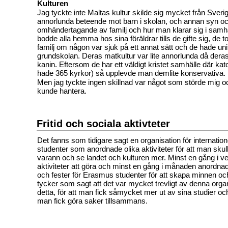
Kulturen
Jag tyckte inte Maltas kultur skilde sig mycket från Sverig
annorlunda beteende mot barn i skolan, och annan syn o
omhändertagande av familj och hur man klarar sig i samhäl
bodde alla hemma hos sina föräldrar tills de gifte sig, de 
familj om någon var sjuk på ett annat sätt och de hade uni
grundskolan. Deras matkultur var lite annorlunda då deras 
kanin. Eftersom de har ett väldigt kristet samhälle där kat
hade 365 kyrkor) så upplevde man demlite konservativa.
Men jag tyckte ingen skillnad var något som störde mig o
kunde hantera.
Fritid och sociala aktivteter
Det fanns som tidigare sagt en organisation för internati
studenter som anordnade olika aktiviteter för att man skul
varann och se landet och kulturen mer. Minst en gång i v
aktiviteter att göra och minst en gång i månaden anordnade
och fester för Erasmus studenter för att skapa minnen oc
tycker som sagt att det var mycket trevligt av denna organ
detta, för att man fick såmycket mer ut av sina studier oc
man fick göra saker tillsammans.