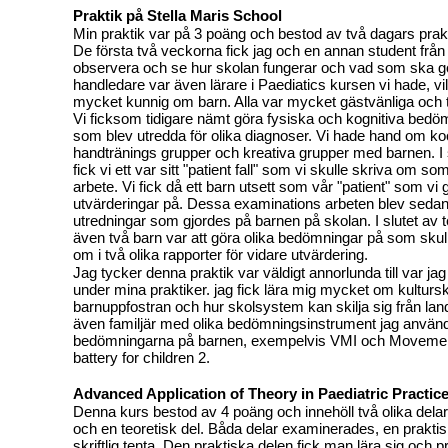
Praktik på Stella Maris School
Min praktik var på 3 poäng och bestod av två dagars prakt
De första två veckorna fick jag och en annan student från
observera och se hur skolan fungerar och vad som ska g
handledare var även lärare i Paediatics kursen vi hade, vi
mycket kunnig om barn. Alla var mycket gästvänliga och t
Vi ficksom tidigare nämt göra fysiska och kognitiva bedö
som blev utredda för olika diagnoser. Vi hade hand om ko
handtränings grupper och kreativa grupper med barnen. I 
fick vi ett var sitt "patient fall" som vi skulle skriva om 
arbete. Vi fick då ett barn utsett som vår "patient" som vi 
utvärderingar på. Dessa examinations arbeten blev sedan
utredningar som gjordes på barnen på skolan. I slutet av t
även två barn var att göra olika bedömningar på som sku
om i två olika rapporter för vidare utvärdering.
Jag tycker denna praktik var väldigt annorlunda till var jag 
under mina praktiker. jag fick lära mig mycket om kulturski
barnuppfostran och hur skolsystem kan skilja sig från land 
även familjär med olika bedömningsinstrument jag använ
bedömningarna på barnen, exempelvis VMI och Moveme
battery for children 2.
Advanced Application of Theory in Paediatric Practic
Denna kurs bestod av 4 poäng och innehöll två olika delar,
och en teoretisk del. Båda delar examinerades, en praktis
skriftlig tenta. Den praktiska delen fick man lära sig och 