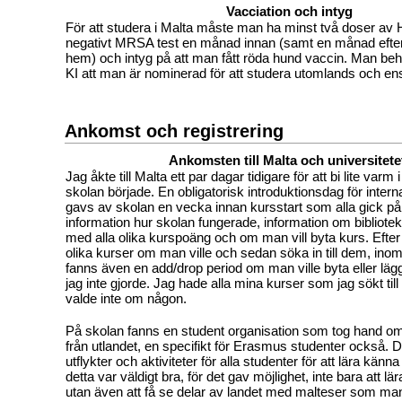
Vacciation och intyg
För att studera i Malta måste man ha minst två doser av H
negativt MRSA test en månad innan (samt en månad efte
hem) och intyg på att man fått röda hund vaccin. Man beh
KI att man är nominerad för att studera utomlands och e
Ankomst och registrering
Ankomsten till Malta och universitete
Jag åkte till Malta ett par dagar tidigare för att bi lite varm
skolan började. En obligatorisk introduktionsdag för intern
gavs av skolan en vecka innan kursstart som alla gick på
information hur skolan fungerade, information om bibliote
med alla olika kurspoäng och om man vill byta kurs. Efter
olika kurser om man ville och sedan söka in till dem, inom
fanns även en add/drop period om man ville byta eller lägga 
jag inte gjorde. Jag hade alla mina kurser som jag sökt till
valde inte om någon.
På skolan fanns en student organisation som tog hand o
från utlandet, en specifikt för Erasmus studenter också. De
utflykter och aktiviteter för alla studenter för att lära kän
detta var väldigt bra, för det gav möjlighet, inte bara att l
utan även att få se delar av landet med malteser som ma