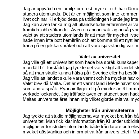
Jag är uppväxt i en familj som rest mycket och har därmed 
studera utomlands. Det är en möjlighet som inte kommer
livet och när KI erbjöd detta på utbildningen kunde jag inte
Jag kan även tänka mig att utlandsstudie erfarenhet är väld
framtida jobb sökandet. Även en annan sak jag ansåg va
valet av att studera utomlands är att man får mycket livse
hade innan inte bott hemifrån och att komma till ett nytt la
träna på engelska språket och att vara självständig var my
Valet av universitet
Jag ville gå ett universitet som hade bra språk kunskaper 
man lätt blir förstådd. jag tyckte det var viktigt att landet 
så att man skulle kunna hälsa på i Sverige eller ha besök f
Jag ville att landet skulle vara varmt och ha mycket hav o
Valet blev då Malta. Det är ett varmt land i Medelhavet s
som andra språk. Ryanair flyger dit på mindre än 4 timma
verkade lockande. Jag träffade även en student som hade
Maltas universitet året innan mig vilket gjorde mitt val myc
Möjligheter från universiteterna
Jag tyckte att studie möjligheterna var mycket bra från b
universitet. Man fick klar information från KI under utbild
möjligheter för studier utomlands både från lärare och ele
mycket gästvänliga och informativa från universitetet i Mal