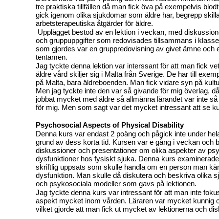
tre praktiska tillfällen då man fick öva på exempelvis blo
gick igenom olika sjukdomar som äldre har, begrepp skill
arbetsterapeutiska åtgärder för äldre.
Upplägget bestod av en lektion i veckan, med diskussion
och gruppuppgifter som redovisades tillsammans i klass
som gjordes var en gruppredovisning av givet ämne och en
tentamen.
Jag tyckte denna lektion var interssant för att man fick 
äldre vård skiljer sig i Malta från Sverige. De har till exe
på Malta, bara äldreboenden. Man fick vidare syn på kultu
Men jag tyckte inte den var så givande för mig överlag, då
jobbat mycket med äldre så allmänna lärandet var inte så
för mig. Men som sagt var det mycket intressant att se kul
Psychosocial Aspects of Physical Disability
Denna kurs var endast 2 poäng och pågick inte under hel
grund av dess korta tid. Kursen var e gång i veckan och 
diskussioner och presentationer om olika aspekter av ps
dysfunktioner hos fysiskt sjuka. Denna kurs examinera
skriftlig uppsats som skulle handla om en person man k
dysfunktion. Man skulle då diskutera och beskriva olika
och psykosociala modeller som gavs på lektionen.
Jag tyckte denna kurs var intressant för att man inte fok
aspekt mycket inom vården. Läraren var mycket kunnig o
vilket gjorde att man fick ut mycket av lektionerna och di