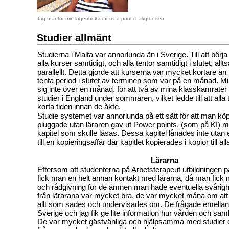
Jag utanför min lägenhetsdörr med pool i bakgrunden
Studier allmänt
Studierna i Malta var annorlunda än i Sverige. Till att bö
alla kurser samtidigt, och alla tentor samtidigt i slutet, allt
parallellt. Detta gjorde att kurserna var mycket kortare ä
tenta period i slutet av terminen som var på en månad. Mi
sig inte över en månad, för att två av mina klasskamrater 
studier i England under sommaren, vilket ledde till att alla 
korta tiden innan de åkte.
Studie systemet var annorlunda på ett sätt för att man kö
pluggade utan läraren gav ut Power points, (som på KI) m
kapitel som skulle läsas. Dessa kapitel lånades inte utan
till en kopieringsaffär där kapitlet kopierades i kopior till all
Lärarna
Eftersom att studenterna på Arbetsterapeut utbildningen p
fick man en helt annan kontakt med lärarna, då man fick me
och rådgivning för de ämnen man hade eventuella svårighe
från lärarana var mycket bra, de var mycket måna om att j
allt som sades och undervisades om. De frågade emellanåt
Sverige och jag fik ge lite information hur vården och samh
De var mycket gästvänliga och hjälpsamma med studier 