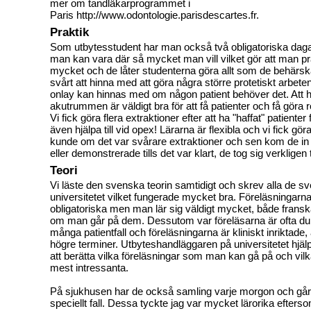
mer om tandläkarprogrammet i
Paris
http://www.odontologie.parisdescartes.fr.
Praktik
Som utbytesstudent har man också två obligatoriska daga
man kan vara där så mycket man vill vilket gör att man pr
mycket och de låter studenterna göra allt som de behärsk
svårt att hinna med att göra några större protetiskt arbeten,
onlay kan hinnas med om någon patient behöver det. Att hjäl
akutrummen är väldigt bra för att få patienter och få göra r
Vi fick göra flera extraktioner efter att ha "haffat" patiente
även hjälpa till vid opex! Lärarna är flexibla och vi fick gör
kunde om det var svårare extraktioner och sen kom de i
eller demonstrerade tills det var klart, de tog sig verkligen 
Teori
Vi läste den svenska teorin samtidigt och skrev alla de s
universitetet vilket fungerade mycket bra. Föreläsningarna
obligatoriska men man lär sig väldigt mycket, både fransk
om man går på dem. Dessutom var föreläsarna är ofta duk
många patientfall och föreläsningarna är kliniskt inriktade,
högre terminer. Utbyteshandläggaren på universitetet hjälp
att berätta vilka föreläsningar som man kan gå på och vi
mest intressanta.
På sjukhusen har de också samling varje morgon och gå
speciellt fall. Dessa tyckte jag var mycket lärorika efters