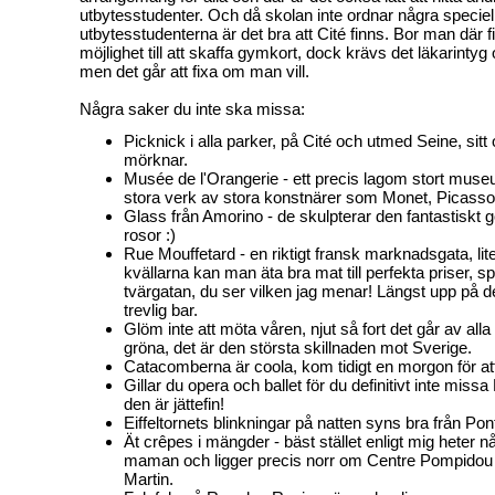
utbytesstudenter. Och då skolan inte ordnar några speciella
utbytesstudenterna är det bra att Cité finns. Bor man där 
möjlighet till att skaffa gymkort, dock krävs det läkarintyg
men det går att fixa om man vill.
Några saker du inte ska missa:
Picknick i alla parker, på Cité och utmed Seine, sitt o
mörknar.
Musée de l'Orangerie - ett precis lagom stort mus
stora verk av stora konstnärer som Monet, Picasso,
Glass från Amorino - de skulpterar den fantastiskt
rosor :)
Rue Mouffetard - en riktigt fransk marknadsgata, lite
kvällarna kan man äta bra mat till perfekta priser, sp
tvärgatan, du ser vilken jag menar! Längst upp på d
trevlig bar.
Glöm inte att möta våren, njut så fort det går av al
gröna, det är den största skillnaden mot Sverige.
Catacomberna är coola, kom tidigt en morgon för att
Gillar du opera och ballet för du definitivt inte miss
den är jättefin!
Eiffeltornets blinkningar på natten syns bra från Pon
Ät crêpes i mängder - bäst stället enligt mig heter n
maman och ligger precis norr om Centre Pompidou
Martin.