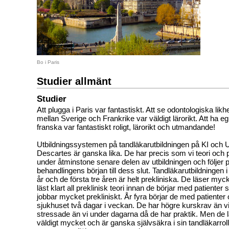
Bo i Paris
Studier allmänt
Studier
Att plugga i Paris var fantastiskt. Att se odontologiska likh
mellan Sverige och Frankrike var väldigt lärorikt. Att ha e
franska var fantastiskt roligt, lärorikt och utmandande!
Utbildningssystemen på tandläkarutbildningen på KI och U
Descartes är ganska lika. De har precis som vi teori och p
under åtminstone senare delen av utbildningen och följer p
behandlingens början till dess slut. Tandläkarutbildningen 
år och de första tre åren är helt prekliniska. De läser myck
läst klart all preklinisk teori innan de börjar med patienter
jobbar mycket prekliniskt. År fyra börjar de med patienter
sjukhuset två dagar i veckan. De har högre kurskrav än v
stressade än vi under dagarna då de har praktik. Men de l
väldigt mycket och är ganska självsäkra i sin tandläkarrol