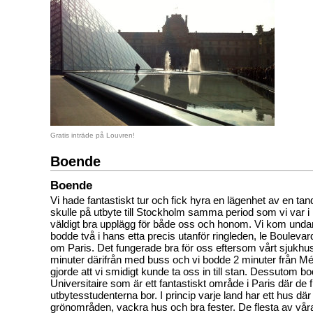
Gratis inträde på Louvren!
Boende
Boende
Vi hade fantastiskt tur och fick hyra en lägenhet av en t
skulle på utbyte till Stockholm samma period som vi var i 
väldigt bra upplägg för både oss och honom. Vi kom undan v
bodde två i hans etta precis utanför ringleden, le Boulevar
om Paris. Det fungerade bra för oss eftersom vårt sjukhus
minuter därifrån med buss och vi bodde 2 minuter från Métr
gjorde att vi smidigt kunde ta oss in till stan. Dessutom bo
Universitaire som är ett fantastiskt område i Paris där de f
utbytesstudenterna bor. I princip varje land har ett hus där
grönområden, vackra hus och bra fester. De flesta av vå