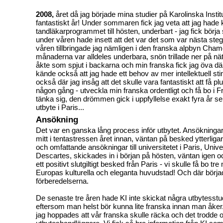
2008,
året då jag började mina studier på Karolinska Institu
fantastiskt år!
Under sommaren fick jag veta att jag hade 
tandläkarprogrammet till hösten, underbart - jag fick börj
under våren hade insett att det var det som var nästa steg i
våren tillbringade jag nämligen i den franska alpbyn Cha
månaderna var alldeles underbara, snön trillade ner på nä
åkte som spjut i backarna och min franska fick jag öva d
kände också att jag hade ett behov av mer intellektuell st
också där jag insåg att det skulle vara fantastiskt att få pl
någon gång - utveckla min franska ordentligt och få bo i F
tänka sig, den drömmen gick i uppfyllelse exakt fyra år s
utbyte i Paris...
Ansökning
Det var en ganska lång process inför utbytet. Ansökningar t
mitt i tentastressen året innan, väntan på besked ytterli
och omfattande ansökningar till universitetet i Paris, Unive
Descartes, skickades in i början på hösten, väntan igen och 
ett positivt slutgiltigt besked från Paris - vi skulle få bo tr
Europas kulturella och eleganta huvudstad! Och där börja
förberedelserna.
De senaste tre åren hade KI inte skickat några utbytesstude
eftersom man helst bör kunna lite franska innan man åker
jag hoppades att vår franska skulle räcka och det trodde 