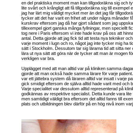
en del praktiska moment man kan tillgodoräkna sig och ty
lite svårt och krångligt att få tillgodoräkna sig till exempel 
jag har lärt mig väldigt mycket mer än det jag får tillgodo
tycker att det har varit en frihet att under några månader f
kurskrav eftersom jag då har gjort sådant som jag uppska
tillexempel gjort ganska många fyllningar, men speciellt fic
tog nere i Paris eftersom vi inte hade krav på oss att hinn
antal. Detta gjorde att jag fick tid att testa nya tekniker o
varje moment i lugn och ro, något jag inte tycker mig ha 
sätt i Stockholm. Dessutom tar sig lärarna tid att sitta ner
lära ut nya sätt att göra när de tycker att man är mogen för
verkligen var bra.
Upplägget med att man alltid var på kliniken samma daga
gjorde att man också hade samma lärare för varje patient.
var ett jättebra system då läraren alltid var insatt i varje pa
gick smidigt eftersom de själva alltid hade varit med och b
Varje specialitet var dessutom alltid representerad på klini
godkännas av respektive specialist. Detta kunde vara lite 
men samtidigt väldigt bra eftersom det alltid fanns till exe
plats och utbildningen blev därför på en hög nivå inom varje