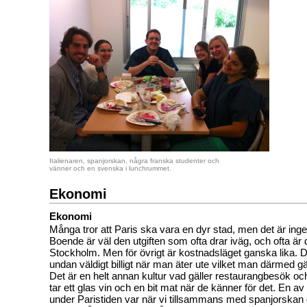
Italienaren, spanjorskan, några franska studenter och
vänner och en svenska i lunchrummet.
Ekonomi
Ekonomi
Många tror att Paris ska vara en dyr stad, men det är inget
Boende är väl den utgiften som ofta drar iväg, och ofta är
Stockholm. Men för övrigt är kostnadsläget ganska lika. 
undan väldigt billigt när man äter ute vilket man därmed 
Det är en helt annan kultur vad gäller restaurangbesök och
tar ett glas vin och en bit mat när de känner för det. En a
under Paristiden var när vi tillsammans med spanjorskan g