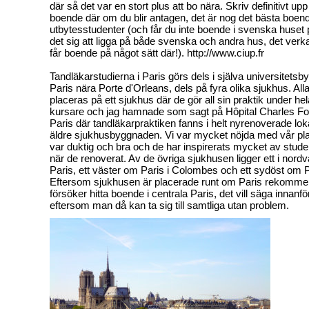
där så det var en stort plus att bo nära. Skriv definitivt upp d
boende där om du blir antagen, det är nog det bästa boende
utbytesstudenter (och får du inte boende i svenska huset 
det sig att ligga på både svenska och andra hus, det verka
får boende på något sätt där!). http://www.ciup.fr
Tandläkarstudierna i Paris görs dels i själva universitets
Paris nära Porte d'Orleans, dels på fyra olika sjukhus. All
placeras på ett sjukhus där de gör all sin praktik under hel
kursare och jag hamnade som sagt på Hôpital Charles Foi
Paris där tandläkarpraktiken fanns i helt nyrenoverade lok
äldre sjukhusbyggnaden. Vi var mycket nöjda med vår pla
var duktig och bra och de har inspirerats mycket av stude
när de renoverat. Av de övriga sjukhusen ligger ett i nordv
Paris, ett väster om Paris i Colombes och ett sydöst om Pa
Eftersom sjukhusen är placerade runt om Paris rekommen
försöker hitta boende i centrala Paris, det vill säga innanfö
eftersom man då kan ta sig till samtliga utan problem.