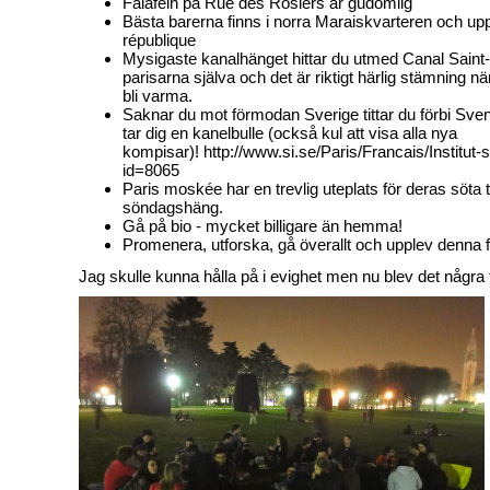
Falafeln på Rue des Rosiers är gudomlig
Bästa barerna finns i norra Maraiskvarteren och upp
république
Mysigaste kanalhänget hittar du utmed Canal Saint-
parisarna själva och det är riktigt härlig stämning nä
bli varma.
Saknar du mot förmodan Sverige tittar du förbi Sven
tar dig en kanelbulle (också kul att visa alla nya
kompisar)!
http://www.si.se/Paris/Francais/Institut-
id=8065
Paris moskée har en trevlig uteplats för deras söta te
söndagshäng.
Gå på bio - mycket billigare än hemma!
Promenera, utforska, gå överallt och upplev denna f
Jag skulle kunna hålla på i evighet men nu blev det några tip