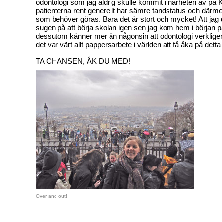
odontologi som jag aldrig skulle kommit i närheten av på KI
patienterna rent generellt har sämre tandstatus och därm
som behöver göras. Bara det är stort och mycket! Att jag
sugen på att börja skolan igen sen jag kom hem i början p
dessutom känner mer än någonsin att odontologi verkligen ä
det var värt allt pappersarbete i världen att få åka på detta
TA CHANSEN, ÅK DU MED!
Over and out!