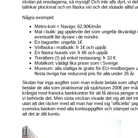
skolan på onsdagarna, så mysigt! Och inte alls dyrt, vi de
tallrikar plockmat och en flaska vin och det slutade alltid
Några exempel:
Métro-kort = Navigo: 62,90€/mån
Mat i butik: jag upplevde det som ungefär likvärdigt i
eventuellt lite dyrare i de mindre.
En baguette: ungefär 1€
Vinflaska i matbutik: fr 1€ och uppåt
En flaska husets vin: fr 6€ och uppåt
Trerätters (!) på enkel restaurang: fr 10 €
Mobilkort: väldigt lika priser som i Sverige
Museum: alla statliga är gratis för EU-medborgare u
flesta övriga har reducerat pris för alla under 26 år.
Skolan har inga avgifter som man måste betala som utbyte
betalar de alla som praktiserar på sjukhusen 200€ per mån
krångla med franska bankkonton för att få dessa pengar e
vi behövde det. Men sista veckan visade det sig att det in
utan att det räcker med att man har med sig "officiella" pa
svenska banken med alla kontouppgifter och stämpel och
att det är ditt konto.