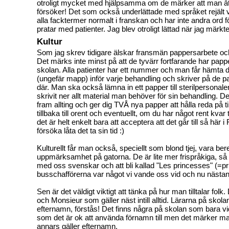
otroligt mycket med hjälpsamma om de märker att man å
försöker!
Det som också underlättade med språket rejält 
alla facktermer normalt i franskan och har inte andra ord 
pratar med patienter. Jag blev otroligt lättad när jag märkt
Kultur
Som jag skrev tidigare älskar fransmän pappersarbete och
Det märks inte minst på att de tyvärr fortfarande har papp
skolan. Alla patienter har ett nummer och man får hämta d
(ungefär mapp) inför varje behandling och skriver på de 
där. Man ska också lämna in ett papper till sterilpersonal
skrivit ner allt material man behöver för sin behandling. 
fram allting och ger dig TVÅ nya papper att hålla reda på t
tillbaka till orent och eventuellt, om du har något rent kvar t
det är helt enkelt bara att acceptera att det går till så här 
försöka låta det ta sin tid :)
Kulturellt får man också, speciellt som blond tjej, vara bere
uppmärksamhet på gatorna. De är lite mer frispråkiga, så 
med oss svenskar och att bli kallad "Les princesses" (=p
busschafförerna var något vi vande oss vid och nu nästan
Sen är det väldigt viktigt att tänka på hur man tilltalar fo
och Monsieur som gäller näst intill alltid. Lärarna på skol
efternamn, förstås! Det finns några på skolan som bara vid
som det är ok att använda förnamn till men det märker m
annars gäller efternamn.