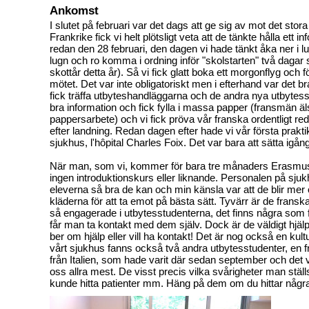
Ankomst
I slutet på februari var det dags att ge sig av mot det stor
Frankrike fick vi helt plötsligt veta att de tänkte hålla ett 
redan den 28 februari, den dagen vi hade tänkt åka ner i lug
lugn och ro komma i ordning inför "skolstarten" två dagar 
skottår detta år). Så vi fick glatt boka ett morgonflyg och fö
mötet. Det var inte obligatoriskt men i efterhand var det bra
fick träffa utbyteshandläggarna och de andra nya utbytesst
bra information och fick fylla i massa papper (fransmän 
pappersarbete) och vi fick pröva vår franska ordentligt r
efter landning.
Redan dagen efter hade vi vår första prakti
sjukhus, l'hôpital Charles Foix. Det var bara att sätta igån
När man, som vi, kommer för bara tre månaders Erasmus 
ingen introduktionskurs eller liknande. Personalen på sju
eleverna så bra de kan och min känsla var att de blir mer
kläderna för att ta emot på bästa sätt. Tyvärr är de fransk
så engagerade i utbytesstudenterna, det finns några som
får man ta kontakt med dem själv. Dock är de väldigt hj
ber om hjälp eller vill ha kontakt! Det är nog också en kultu
vårt sjukhus fanns också två andra utbytesstudenter, en 
från Italien, som hade varit där sedan september och det 
oss allra mest. De visst precis vilka svårigheter man ställs
kunde hitta patienter mm. Häng på dem om du hittar några p