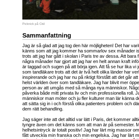
Picknick på Cité
Sammanfattning
Jag är så glad att jag tog den här möjligheten! Det har varit 
känns som att jag kommer ha sommarlov sex månader iställ
trots att jag har gått i skolan i Paris tre av dessa. Att bara f
några månader har gjort att jag har en helt annan kraft inför
är taggad och sugen på att börja igen. Att få se hur lika vi
som tandläkare trots att det är två helt olika länder har ver
inspirerande och jag har nu på riktigt förstått att det går a
helst världen över som tandläkare. Jag har blivit mer öpp
person av att umgås med så många nya människor. Nå
påverka både mitt privata liv och min professionella roll. Jag
människor man möter och ju fler kulturer man lär känna des
att sätta sig in i och förstå olika patienters problem och 
dem rätt behandling.
Jag säger inte att det alltid var lätt i Paris, det kommer all
tyngre även om det känns som att man är på semester. M
helhetsintryck är totalt positiv! Jag har lärt mig massor om
fått utveckla min franska och min engelska. Jag har lärt 