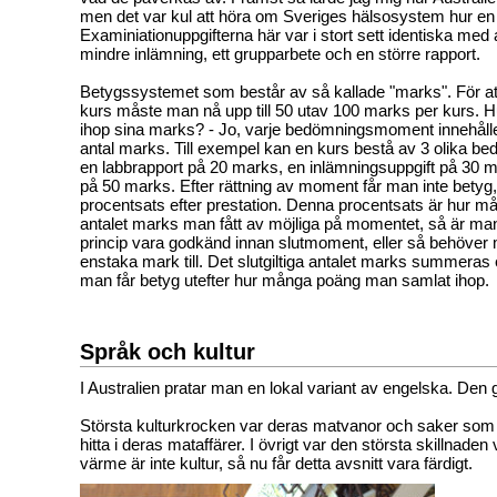
men det var kul att höra om Sveriges hälsosystem hur en
Examiniationuppgifterna här var i stort sett identiska med 
mindre inlämning, ett grupparbete och en större rapport.
Betygssystemet som består av så kallade "marks". För at
kurs måste man nå upp till 50 utav 100 marks per kurs. 
ihop sina marks? - Jo, varje bedömningsmoment innehålle
antal marks. Till exempel kan en kurs bestå av 3 olika 
en labbrapport på 20 marks, en inlämningsuppgift på 30 m
på 50 marks. Efter rättning av moment får man inte betyg,
procentsats efter prestation. Denna procentsats är hur m
antalet marks man fått av möjliga på momentet, så är ma
princip vara godkänd innan slutmoment, eller så behöver
enstaka mark till. Det slutgiltiga antalet marks summeras
man får betyg utefter hur många poäng man samlat ihop.
Språk och kultur
I Australien pratar man en lokal variant av engelska. Den gå
Största kulturkrocken var deras matvanor och saker som
hitta i deras mataffärer. I övrigt var den största skillnad
värme är inte kultur, så nu får detta avsnitt vara färdigt.