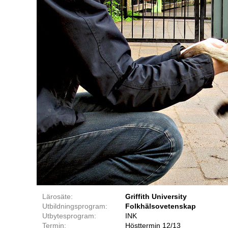
Lärosäte:
Griffith University
Utbildningsprogram:
Folkhälsovetenskap
Utbytesprogram:
INK
Termin:
Hösttermin 12/13