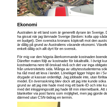
Ekonomi
Australien är ett land som är generellt dyrare än Sverige. 
ha gissat när jag lämnade Sverige (lärdom: kolla upp såda
en budget). Den svenska kronans köpkraft mot den austra
är dålig på grund av Australiens växande ekonomi. Växelku
enkelt dålig och allt dyrt för en svensk.
För mig var den högsta återkommande kostnaden boend
Därefter maten följt av kostnader för lokaltrafik. I övrigt 
kostnaderna nere till önskad nivå och det var inga obligat
från universitetets sida. Många av utbytesstudenterna sökt
ha råd med att leva i landet. Löneläget ligger högre än i Sv
drygade ut kassan ordentligt. Jag jobbade inte, utan förli
medel. En överraskning blev dock att jag inte kunde sök
grund av att jag inte hade med mig ett bank-ID och inte k
med det inloggningssätt jag hade till min internetbank. Att 
blanketter via post fanns som möjlighet, men jag gjorde de
därmed utan CSN-bidrag en termin.