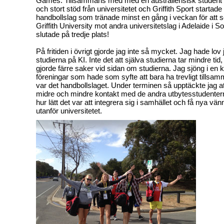
Games. Tillsammans med med en australiensisk student 
och stort stöd från universitetet och Griffith Sport startade 
handbollslag som tränade minst en gång i veckan för att s
Griffith University mot andra universitetslag i Adelaide i So
slutade på tredje plats!
På fritiden i övrigt gjorde jag inte så mycket. Jag hade lov
studierna på KI. Inte det att själva studierna tar mindre tid, 
gjorde färre saker vid sidan om studierna. Jag sjöng i en k
föreningar som hade som syfte att bara ha trevligt tills
var det handbollslaget. Under terminen så upptäckte jag att
midre och mindre kontakt med de andra utbytesstudentern
hur lätt det var att integrera sig i samhället och få nya vä
utanför universitetet.