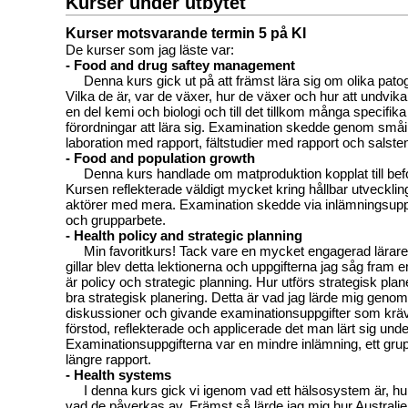
Kurser under utbytet
Kurser motsvarande termin 5 på KI
De kurser som jag läste var:
- Food and drug saftey management
Denna kurs gick ut på att främst lära sig om olika pato
Vilka de är, var de växer, hur de växer och hur att undvik
en del kemi och biologi och till det tillkom många specifika
förordningar att lära sig. Examination skedde genom små
laboration med rapport, fältstudier med rapport och salsten
- Food and population growth
Denna kurs handlade om matproduktion kopplat till befol
Kursen reflekterade väldigt mycket kring hållbar utveckling
aktörer med mera. Examination skedde via inlämningsuppg
och grupparbete.
- Health policy and strategic planning
Min favoritkurs! Tack vare en mycket engagerad lärare 
gillar blev detta lektionerna och uppgifterna jag såg fram 
är policy och strategic planning. Hur utförs strategisk pla
bra strategisk planering. Detta är vad jag lärde mig genom
diskussioner och givande examinationsuppgifter som krä
förstod, reflekterade och applicerade det man lärt sig und
Examinationsuppgifterna var en mindre inlämning, ett gru
längre rapport.
- Health systems
I denna kurs gick vi igenom vad ett hälsosystem är, hu
vad de påverkas av. Främst så lärde jag mig hur Australi