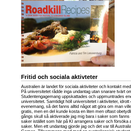
Fritid och sociala aktivteter
Australien är landet för sociala aktiviteter och kontakt m
På universitetet rådde inga undantag utan snarare tvärt o
Studentengagemang uppskattades och uppmuntrades en
universitetet. Samtidigt höll universitetet i aktiviteter, idrot
evenemang, så det fanns alltid något att göra om man vill
gratis, men en del kunde kosta en liten men oftast obetydli
gångs skull så aktiverade jag mig bara i saker som fanns
saker istället som här på KI arrangera saker och försöka 
saker. Men ett undantag gjorde jag och det var till Australi