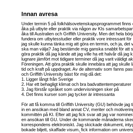
Innan avresa
Under termin 5 på folkhälsovetenskapsprogrammet finns de
åka på utbyte eller praktik via någon av KIs samarbetspar
åka till Australien och Griffith University. Men det hela bö
fundera om utbytesstudier eller praktik vore intressant f
jag skulle kunna tänka mig att göra en termin, och ja, det
ska man välja? Jag bestämde mig ganska snabbt för att s
göra praktik då jag kände att jag ville ha ett halvår då jag k
lugnare jämfört mot tidigare terminer då jag varit väldigt 
Föreningen. Att göra praktik skulle innebära att jag skull
tid och kraft på uppdraget. Av de alternativ som fanns pa
och Griffith University bäst för mig då det:
1. Ligger långt från Sverige
2. Har ett behagligt klimat och bra badvattentemperaturer
3. Jag förstår språket som undervisningen sker på
4. Det finns kurser som jag tycker är intressanta
För att få komma till Griffith University (GU) behövde jag t
in en ansökan med bland annat CV, meriter och motivering t
kommittén på KI. Efter att jag fick svar att jag var nomine
en ansökan till GU. Under de kommande månaderna ske
korrespondens elektroniskt. Jag skickade dokument, intyg
bokade biljett, skaffade visum, fick information om univer