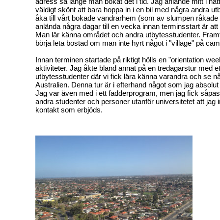
adress så länge man bokat det i tid. Jag anlände mitt i nat
väldigt skönt att bara hoppa in i en bil med några andra u
åka till vårt bokade vandrarhem (som av slumpen råkade
anlända några dagar till en vecka innan terminsstart är a
Man lär känna området och andra utbytesstudenter. Framf
börja leta bostad om man inte hyrt något i "village" på cam
Innan terminen startade på riktigt hölls en "orientation we
aktiviteter. Jag åkte bland annat på en tredagarstur med et
utbytesstudenter där vi fick lära känna varandra och se n
Australien. Denna tur är i efterhand något som jag absolut 
Jag var även med i ett fadderprogram, men jag fick såpa
andra studenter och personer utanför universitetet att jag
kontakt som erbjöds.