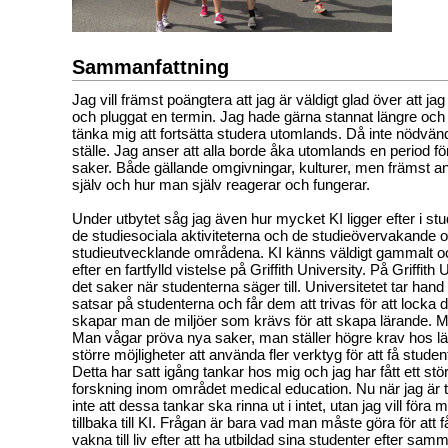
Sammanfattning
Jag vill främst poängtera att jag är väldigt glad över att ja
och pluggat en termin. Jag hade gärna stannat längre och
tänka mig att fortsätta studera utomlands. Då inte nödvä
ställe. Jag anser att alla borde åka utomlands en period f
saker. Både gällande omgivningar, kulturer, men främst an
själv och hur man själv reagerar och fungerar.
Under utbytet såg jag även hur mycket KI ligger efter i st
de studiesociala aktiviteterna och de studieövervakande 
studieutvecklande områdena. KI känns väldigt gammalt och
efter en fartfylld vistelse på Griffith University. På Griffith
det saker när studenterna säger till. Universitetet tar han
satsar på studenterna och får dem att trivas för att locka d
skapar man de miljöer som krävs för att skapa lärande. M
Man vågar pröva nya saker, man ställer högre krav hos lä
större möjligheter att använda fler verktyg för att få student
Detta har satt igång tankar hos mig och jag har fått ett stö
forskning inom området medical education. Nu när jag är tillb
inte att dessa tankar ska rinna ut i intet, utan jag vill föra
tillbaka till KI. Frågan är bara vad man måste göra för att få
vakna till liv efter att ha utbildad sina studenter efter sam