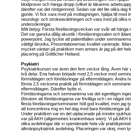
blodprover och hänga dropp (vilket är läkarens arbetsuppgi
därefter var det röntgenrond. Sedan var det lite olika dag f
gjorde. Vi fick vara med på mottagningen, hjälpa till med i
neurologi- och strokeavdelningen och vara med på olika 
undersökningar.
Mitt betyg:
Första föreläsningsveckan var svår att hänga m
Det var ganska dålig akustik i föreläsningssalen och ibla
powerpoint. Jag tyckte att patientfallen under seminariern
väldigt lärorika. Presentationernas kvalitet varierade. Ibland
mycket väntan på praktiken men annars är jag på det hel
placering på Göttlicher Heiland.
Psykiatri
Psykiatrikursen var även den fem veckor lång. Även här v
två delar. Ena halvan började med 2,5 veckor med semina
förmiddagen och föreläsningar på eftermiddagen. Andra h
första 2,5 veckorna praktik på förmiddagen och seminarie
eftermiddagen. Därefter bytte vi.
Föreläsningarna och seminarierna var det egentligen ingen
(förutom att föreläsningarna var frivilliga och i en något st
flesta föreläsningar/seminarier höll god kvalitet, men jag t
att koncentrera mig en hel dag med bara föreläsningar på 
Under praktiken var en del utplacerade på mindre sjukhus
var på AKH (allgemeines krankenhaus wien). Vi på AKH b
olika avdelningar där vi spenderade hela vår praktikperiod
allmänpsykiatrisk avdelning. Placeringen var okej, men tyv