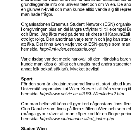
grundläggande info om universitetet och om Wien. De ano
en glühwein-kväll och man kunde alltid vända sig till repr
man hade frågor.
Organisationen Erasmus Student Network (ESN) organisera
i omgivningen plus en del längre utflykter till till exempel
och Brno. Jag åkte med på deras skidresa till Kaprun/Zell
otroligt roligt. Den anordnas varje termin och jag kan st
att åka. Det finns även varje vecka ESN-partys som man
hemsida:
http://uni-wien.esnaustria.org/
Varje tisdag var det medicinarkväll på den irländska baren
kunde man köpa öl billigt och umgås med andra studente
annat folk också såklart). Mycket trevligt!
Sport
För den som är idrottsintresserad finns ett stort utbud kur
Universitätssportsinstitut Wien. Kurser i alltifrån simning t
hemsida:
http://www.univie.ac.at/USI-Wien/index2.htm
Om man hellre vill köpa ett gymkort någonstans finns flera 
Club Danube som finns på flera ställen i Wien och som e
(många gym kräver att man köper kort för en längre perio
hemsida:
http://www.clubdanube.at/cd_index.php
Staden Wien