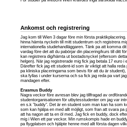
Ankomst och registrering
Jag kom till Wien 3 dagar före min första praktikplacering. 
hinna hämta nyckeln till mitt studentrum och registrera m
internationella studiehandläggaren. Tänk pa att komma dit 
vardag före det att du pabörjar din placering/kurs till ditt f
kan registrera dig/hämta ut bostadsnyckel (eftersom detta 
helgen). När jag registrerade mig fick jag betala 17 euro i 
Därefter fick jag ett student-id som är viktigt att halla reda 
pa kliniska placeringarna som bevis för att du är student
ska fyllas i under kurserna och sa fick jag reda pa vart ja
mandagen efter.
Erasmus Buddy
Nagra veckor före avresan blev jag tillfragad av ordföra
studentorganisationen för utbytesstudenter om jag var intr
en s.k "buddy". Det är en student som man kan ha som k
som kan hjälpa en med allt möjligt, som fran att svara pa pr
att ha nagon att ta en öl med. Jag fick en buddy, dock efter
mig i Wien ett par veckor. Min rumskompis hade en bud
pa flygplatsen och hjälpte henne med allt första dagen vilk