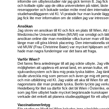
infomöte om utbytesstudier när jag gick termin 8. Jag fick
och kollade själv upp de olika universiteten på nätet, läst
reserapporter och bokade sedan möte med den internation
studiehandläggaren vid KI. Vi pratade hur man kunde lägg
jag fick lite mer information om de ställen jag var intresse
Ansökan
Jag skrev en ansökan till KI och fick en plats till Wien. Att s
Medizinische Universität Wien (MUW) var smidigt och lätt
ansökan online där man meddelar vilka kurser man vill lä
länge man vill göra klinisk placering. Den internationella 
vid MUW (Frau Christrine Baier) var mycket hjälpsam och
hade man nagra funderingar var det bara att fraga.
Varför Wien?
Det fanns flera anledningar till att jag sökte utbyte. Jag vil
möjligheten att uppleva ett annat land, en annan kultur, ett
sjukvardssystem och lära mig prata tyska bättre. Jag tänkt
skulle utveckla mig som person och även ge mig ett pers
och min utbildning vid KI. Jag valde att aka till Wien för att 
nagonstans där man pratade tyska. Berlin tyckte jag verka
Heidelberg för litet sa därför fick det bli Wien i Österrike, 
som jag före utbytet hade mycket begränsade kunskape
verkade det enkelt att planera studieupplägget för ett utbyt
Vaccinationer/intyg
För studier pa MedUni Wien krävdes inga särskilda vaccina