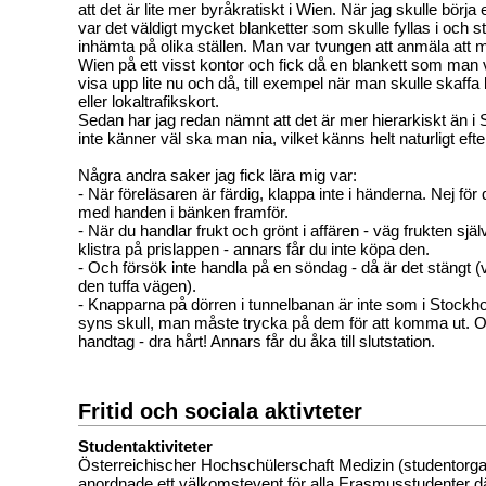
att det är lite mer byråkratiskt i Wien. När jag skulle börja e
var det väldigt mycket blanketter som skulle fyllas i och 
inhämta på olika ställen. Man var tvungen att anmäla att
Wien på ett visst kontor och fick då en blankett som man 
visa upp lite nu och då, till exempel när man skulle skaffa l
eller lokaltrafikskort.
Sedan har jag redan nämnt att det är mer hierarkiskt än i
inte känner väl ska man nia, vilket känns helt naturligt efte
Några andra saker jag fick lära mig var:
- När föreläsaren är färdig, klappa inte i händerna. Nej fö
med handen i bänken framför.
- När du handlar frukt och grönt i affären - väg frukten sj
klistra på prislappen - annars får du inte köpa den.
- Och försök inte handla på en söndag - då är det stängt (vi
den tuffa vägen).
- Knapparna på dörren i tunnelbanan är inte som i Stockho
syns skull, man måste trycka på dem för att komma ut. Oc
handtag - dra hårt! Annars får du åka till slutstation.
Fritid och sociala aktivteter
Studentaktiviteter
Österreichischer Hochschülerschaft Medizin (studentorg
anordnade ett välkomstevent för alla Erasmusstudenter d