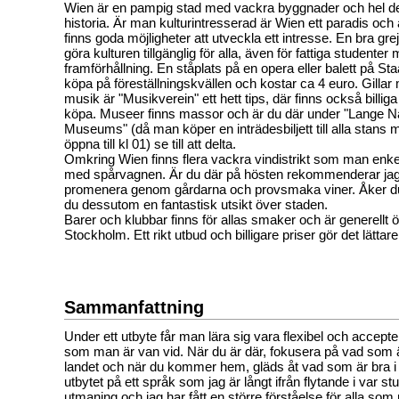
Wien är en pampig stad med vackra byggnader och hel del
historia. Är man kulturintresserad är Wien ett paradis och 
finns goda möjligheter att utveckla ett intresse. En bra grej
göra kulturen tillgänglig för alla, även för fattiga studenter
framförhållning. En ståplats på en opera eller balett på S
köpa på föreställningskvällen och kostar ca 4 euro. Gillar
musik är "Musikverein" ett hett tips, där finns också billiga s
köpa. Museer finns massor och är du där under "Lange N
Museums" (då man köper en inträdesbiljett till alla stans
öppna till kl 01) se till att delta.
Omkring Wien finns flera vackra vindistrikt som man enkelt 
med spårvagnen. Är du där på hösten rekommenderar jag v
promenera genom gårdarna och provsmaka viner. Åker du 
du dessutom en fantastisk utsikt över staden.
Barer och klubbar finns för allas smaker och är generellt 
Stockholm. Ett rikt utbud och billigare priser gör det lättare 
Sammanfattning
Under ett utbyte får man lära sig vara flexibel och acceptera
som man är van vid. När du är där, fokusera på vad som är
landet och när du kommer hem, gläds åt vad som är bra i 
utbytet på ett språk som jag är långt ifrån flytande i var st
utmaning och jag har fått en större förståelse för alla so