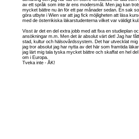
av ett språk som inte är ens modersmål. Men jag kan trots a
mycket bättre nu än för ett par månader sedan. En sak s
göra utbyte i Wien var att jag fick möjligheten att läsa ku
med de österrikiska läkarstudenterna vilket var väldigt kul
Visst är det en del extra jobb med att fixa en studieplan o
ansökningar m.m. Men det är absolut värt det! Jag har få
stad, kultur och hälsovårdssystem. Det har utvecklat mi
jag tror absolut jag har nytta av det här som framtida läk
jag lärt mig tala tyska mycket bättre och skaffat en hel de
om i Europa.
Tveka inte - ÅK!