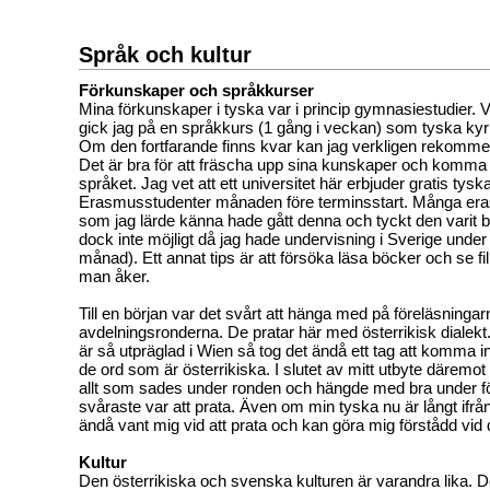
Språk och kultur
Förkunskaper och språkkurser
Mina förkunskaper i tyska var i princip gymnasiestudier. 
gick jag på en språkkurs (1 gång i veckan) som tyska kyrk
Om den fortfarande finns kvar kan jag verkligen rekomme
Det är bra för att fräscha upp sina kunskaper och komma in
språket. Jag vet att ett universitet här erbjuder gratis tysk
Erasmusstudenter månaden före terminsstart. Många er
som jag lärde känna hade gått denna och tyckt den varit br
dock inte möjligt då jag hade undervisning i Sverige unde
månad). Ett annat tips är att försöka läsa böcker och se f
man åker.
Till en början var det svårt att hänga med på föreläsninga
avdelningsronderna. De pratar här med österrikisk dialek
är så utpräglad i Wien så tog det ändå ett tag att komma in 
de ord som är österrikiska. I slutet av mitt utbyte däremot f
allt som sades under ronden och hängde med bra under f
svåraste var att prata. Även om min tyska nu är långt ifrån
ändå vant mig vid att prata och kan göra mig förstådd vid de 
Kultur
Den österrikiska och svenska kulturen är varandra lika.