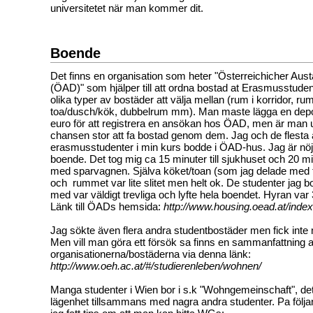
universitetet när man kommer dit.
Boende
Det finns en organisation som heter "Österreichicher Aus
(ÖAD)" som hjälper till att ordna bostad at Erasmusstudent
olika typer av bostäder att välja mellan (rum i korridor, 
toa/dusch/kök, dubbelrum mm). Man maste lägga en depo
euro för att registrera en ansökan hos ÖAD, men är man ut
chansen stor att fa bostad genom dem. Jag och de flesta
erasmusstudenter i min kurs bodde i ÖAD-hus. Jag är nö
boende. Det tog mig ca 15 minuter till sjukhuset och 20 min
med sparvagnen. Själva köket/toan (som jag delade med tv
och rummet var lite slitet men helt ok. De studenter jag 
med var väldigt trevliga och lyfte hela boendet. Hyran va
Länk till ÖADs hemsida:
http://www.housing.oead.at/inde
Jag sökte även flera andra studentbostäder men fick inte
Men vill man göra ett försök sa finns en sammanfattning a
organisationerna/bostäderna via denna länk:
http://www.oeh.ac.at/#/studierenleben/wohnen/
Manga studenter i Wien bor i s.k "Wohngemeinschaft", det 
lägenhet tillsammans med nagra andra studenter. Pa följ