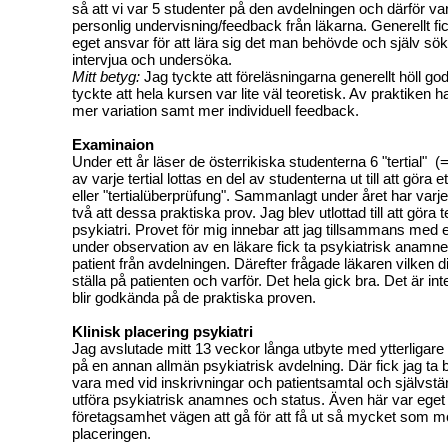
så att vi var 5 studenter på den avdelningen och därför var 
personlig undervisning/feedback från läkarna. Generellt f
eget ansvar för att lära sig det man behövde och själv sök
intervjua och undersöka.
Mitt betyg:
Jag tyckte att föreläsningarna generellt höll go
tyckte att hela kursen var lite väl teoretisk. Av praktiken h
mer variation samt mer individuell feedback.
Examinaion
Under ett år läser de österrikiska studenterna 6 "tertial" (
av varje tertial lottas en del av studenterna ut till att göra e
eller "tertialüberprüfung". Sammanlagt under året har varj
två att dessa praktiska prov. Jag blev utlottad till att göra t
psykiatri. Provet för mig innebar att jag tillsammans med
under observation av en läkare fick ta psykiatrisk anamn
patient från avdelningen. Därefter frågade läkaren vilken d
ställa på patienten och varför. Det hela gick bra. Det är i
blir godkända på de praktiska proven.
Klinisk placering psykiatri
Jag avslutade mitt 13 veckor långa utbyte med ytterligare
på en annan allmän psykiatrisk avdelning. Där fick jag ta
vara med vid inskrivningar och patientsamtal och självstä
utföra psykiatrisk anamnes och status. Även här var eget i
företagsamhet vägen att gå för att få ut så mycket som mö
placeringen.