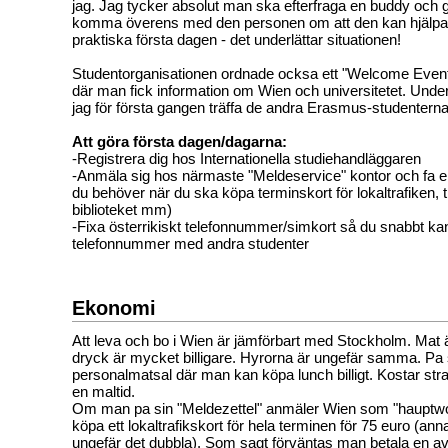
jag. Jag tycker absolut man ska efterfraga en buddy och 
komma överens med den personen om att den kan hjälpa 
praktiska första dagen - det underlättar situationen!
Studentorganisationen ordnade ocksa ett "Welcome Event
där man fick information om Wien och universitetet. Under
jag för första gangen träffa de andra Erasmus-studenterna
Att göra första dagen/dagarna:
-Registrera dig hos Internationella studiehandläggaren
-Anmäla sig hos närmaste "Meldeservice" kontor och fa 
du behöver när du ska köpa terminskort för lokaltrafiken, ti
biblioteket mm)
-Fixa österrikiskt telefonnummer/simkort så du snabbt ka
telefonnummer med andra studenter
Ekonomi
Att leva och bo i Wien är jämförbart med Stockholm. Mat är 
dryck är mycket billigare. Hyrorna är ungefär samma. Pa 
personalmatsal där man kan köpa lunch billigt. Kostar stra
en maltid.
Om man pa sin "Meldezettel" anmäler Wien som "hauptw
köpa ett lokaltrafikskort för hela terminen för 75 euro (ann
ungefär det dubbla). Som sagt förväntas man betala en avgi