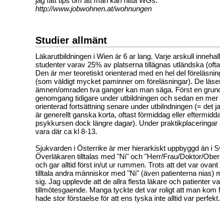
jag fatt tips om att man kan hitta WGs:
http://www.jobwohnen.at/wohnungen
Studier allmänt
Läkarutbildningen i Wien är 6 ar lang. Varje arskull innehal
studenter varav 25% av platserna tillägnas utländska (ofta
Den är mer teoretiskt orienterad med en hel del föreläsni
(som väldigt mycket paminner om föreläsningar). De läser
ämnen/omraden tva ganger kan man säga. Först en grun
genomgang tidigare under utbildningen och sedan en mer 
orienterad fortsättning senare under utbilndningen (= det j
är generellt ganska korta, oftast förmiddag eller eftermidd
psykkursen dock längre dagar). Under praktikplaceringar ä
vara där ca kl 8-13.
Sjukvarden i Österrike är mer hierarkiskt uppbyggd än i S
Överläkaren tilltalas med "Ni" och "Herr/Frau/Doktor/Obera
och gar alltid först in/ut ur rummen. Trots att det var ovant t
tilltala andra människor med "Ni" (även patienterna nias
sig. Jag upplevde att de allra flesta läkare och patienter va
tillmötesgaende. Manga tyckte det var roligt att man kom 
hade stor förstaelse för att ens tyska inte alltid var perfekt.