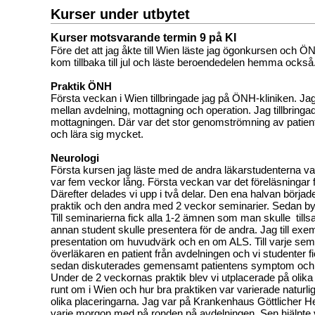
Kurser under utbytet
Kurser motsvarande termin 9 på KI
Före det att jag åkte till Wien läste jag ögonkursen och 
kom tillbaka till jul och läste beroendedelen hemma också
Praktik ÖNH
Första veckan i Wien tillbringade jag på ÖNH-kliniken. Jag
mellan avdelning, mottagning och operation. Jag tillbringa
mottagningen. Där var det stor genomströmning av patien
och lära sig mycket.
Neurologi
Första kursen jag läste med de andra läkarstudenterna va
var fem veckor lång. Första veckan var det föreläsningar 
Därefter delades vi upp i två delar. Den ena halvan börja
praktik och den andra med 2 veckor seminarier. Sedan byt
Till seminarierna fick alla 1-2 ämnen som man skulle ti
annan student skulle presentera för de andra. Jag till exem
presentation om huvudvärk och en om ALS. Till varje se
överläkaren en patient från avdelningen och vi studenter 
sedan diskuterades gemensamt patientens symptom och
Under de 2 veckornas praktik blev vi utplacerade på olik
runt om i Wien och hur bra praktiken var varierade naturli
olika placeringarna. Jag var på Krankenhaus Göttlicher He
varje morgon med på ronden på avdelningen. Sen hjälpte v