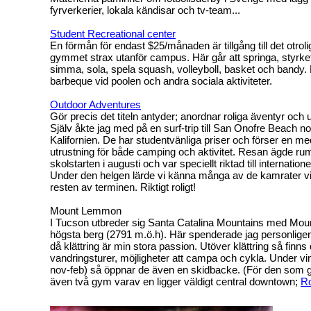
fyrverkerier, lokala kändisar och tv-team...
Student Recreational center
En förmån för endast $25/månaden är tillgång till det otroli
gymmet strax utanför campus. Här går att springa, styrke
simma, sola, spela squash, volleyboll, basket och bandy
barbeque vid poolen och andra sociala aktiviteter.
Outdoor Adventures
Gör precis det titeln antyder; anordnar roliga äventyr och ut
Själv åkte jag med på en surf-trip till San Onofre Beach 
Kalifornien. De har studentvänliga priser och förser en m
utrustning för både camping och aktivitet. Resan ägde rum
skolstarten i augusti och var speciellt riktad till internatione
Under den helgen lärde vi känna många av de kamrater 
resten av terminen. Riktigt roligt!
Mount Lemmon
I Tucson utbreder sig Santa Catalina Mountains med M
högsta berg (2791 m.ö.h). Här spenderade jag personligen
då klättring är min stora passion. Utöver klättring så finns d
vandringsturer, möjligheter att campa och cykla. Under vi
nov-feb) så öppnar de även en skidbacke. (För den som gill
även två gym varav en ligger väldigt central downtown;
R