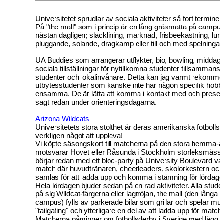
Universitetet sprudlar av sociala aktiviteter så fort termin
På "the mall" som i princip är en lång gräsmatta på camp
nästan dagligen; slacklining, marknad, frisbeekastning, l
pluggande, solande, dragkamp eller till och med spelninga
UA Buddies som arrangerar utflykter, bio, bowling, midda
sociala tillställningar för nytillkomna studenter tillsamma
studenter och lokalinvånare. Detta kan jag varmt rekomm
utbytesstudenter som kanske inte har någon specifik hobb
ensamma. De är lätta att komma i kontakt med och prese
sagt redan under orienteringsdagarna.
Arizona Wildcats
Universitetets stora stolthet är deras amerikanska fotbolls
verkligen något att uppleva!
Vi köpte säsongskort till matcherna på den stora hemma
motsvarar Hovet eller Råsunda i Stockholm storleksmässig
börjar redan med ett bloc-party på University Boulevard v
match där huvudtränaren, cheerleaders, skolorkestern o
samlas för att ladda upp och komma i stämning för lörda
Hela lördagen bjuder sedan på en rad aktiviteter. Alla studen
på sig Wildcat-färgerna eller lagtröjan, the mall (den långa
campus) fylls av parkerade bilar som grillar och spelar mu
"tailgating" och ytterligare en del av att ladda upp för matc
Matcherna påminner om fotbollsderby i Sverige med lägg t