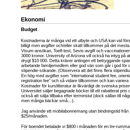
Ekonomi
Budget
Kostnaderna är många vid ett utbyte och USA kan vid förs
billigt men avgifter och/eller skatt tillkommer på det mesta
Visum-ansökan, Toefl-test, Sevis-avgift och vaccinatione
3000 kronor. University of Arizona vill också ha intyg på at
drygt $10 000. Detta kräver antingen ett betryggande spa
arbetande familjemedlem eller god vän som går i god för dig,
stipendie-sökande. (Observera att det finns flera stipendi
En hög med avgifter som "international student fee, orienta
registration fee" och så vidare tillkommer och kan variera
Kostnader för kurslitteratur är likvärdigt de svenska prise
Universitet säljer begagnade böcker till ett rabatterat pri
också att sälja tillbaka efter terminslut (dock sällan till 
men många bäckar små…).
Jag använde ett mobilabonnemang utan bindningstid från
$25/månaden.
För boendet betalade vi $800 i månaden för en tre-rummare 