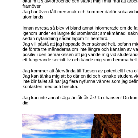
ökat mitt självförtroende och stärkt mig i mitt mål att arbeta
framöver.
Jag har även fått mersmak och kommer därför söka vidar
utomlands.
Innan avresa så blev vi bland annat informerade om de f
igenom under en längre tid utomlands; smekmånad, sakn
sedan nytändning sådär lagom till hemfärd.
Jag vill påstå att jag hoppade över saknad helt, befann
de första tre månaderna om inte längre och känslan av va
positiv i den bemärkelsen att jag vande mig vid studerande
ett fungerande socialt liv och kände mig som hemma helt
Jag kommer att återvända till Tucson av potentiellt flera ol
Jag kan tänka mig att bo där en tid och kanske studera 
inte blir fallet så har jag flera nyfunna vänner som jag definit
kontakten med och besöka.
Jag kan inte annat säga än åk åk åk! Ta chansen! Du k
dig!