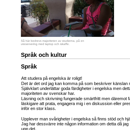
Så här bedrevs majoriteten av studierna, på en
uteservering med laptop och iskaffe.
Språk och kultur
Språk
Att studera på engelska är roligt!
Det är det ord jag kan komma på som beskriver känslan 
Självklart underlättar goda färdigheter i engelska men det
majoriteten av svenskar har.
Läsning och skrivning fungerade smärtfritt men däremot fan
läskigare att prata, engagera mig i en diskussion eller pr
inför en stor klass.
Upplever man svårigheter i engelska så finns stöd och hjäl
Jag har dessvärre inte någon information om detta då jag s
upp det.