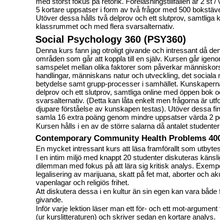
med störst fokus på retorik. Föreläsningstillfällen är 2 st / 
5 kortare uppsatser i form av två frågor med 500 bokstä
Utöver dessa hålls två delprov och ett slutprov, samtliga k
klassrummet och med flera svarsalternativ.
Social Psychology 360 (PSY360)
Denna kurs fann jag otroligt givande och intressant då d
områden som går att koppla till en själv. Kursen går igeno
samspelet mellan olika faktorer som påverkar människor
handlingar, människans natur och utveckling, det sociala 
betydelse samt grupp-processer i samhället. Kunskapern
delprov och ett slutprov, samtliga online med öppen bok o
svarsalternativ. (Detta kan låta enkelt men frågorna är ut
djupare förståelse av kunskapen testas). Utöver dessa fin
samla 16 extra poäng genom mindre uppsatser värda 2 p
Kursen hålls i en av de större salarna då antalet studenter
Contemporary Community Health Problems 40
En mycket intressant kurs att läsa framförallt som utbyte
I en intim miljö med knappt 20 studenter diskuteras känsli
dilemman med fokus på att lära sig kritisk analys. Exem
legalisering av marijuana, skatt på fet mat, aborter och akut
vapenlagar och religiös frihet.
Att diskutera dessa i en kultur än sin egen kan vara både
givande.
Inför varje lektion läser man ett för- och ett mot-argumen
(ur kurslitteraturen) och skriver sedan en kortare analys.