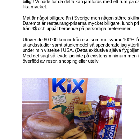
billigt! Vi hade tur då detta kan jämföras med ett rum på
lika mycket.
Mat är något billigare än i Sverige men någon större skillna
Däremot är restaurang-priserna mycket billigare, lunch pr
från 4$ och uppåt beroende på personliga preferenser.
Utöver de 60 000 kronor från csn som motsvarar 100% lå
utlandsstudier samt studiemedel så spenderade jag ytterl
under min vistelse i USA. (Detta exklusive själva flygbiljet
Med det sagt så levde jag inte på existensminimum men int
överflöd av resor, shopping eller uteliv.