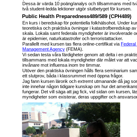
Dessa är värda 10 poäng/analys och tillsammans med tv
två student-ledda lektioner utgör slutbetyget för kursen.
Public Health Preparedness489/589 (CPH489)
En kurs i beredskap för potentiella folkhälsohot. Under k
teoretiska och praktiska övningar i katastrofberedskap av
skala. Lokala samt federala myndigheter är involverade 
är epidemier, naturkatastrofer och terroristattacker.
Parallellt med kursen tas flera online-certifikat via
Federa
Management Agency
(FEMA).
Vi sedan testa våra färdigheter genom att delta i en prakt
tillsammans med lokala myndigheter där målet var att va
invånare mot influensa inom tre timmar.
Utöver den praktiska övningen hålls flera seminarium sam
ett slutprov, båda i klassrummet med öppna frågor.
Jag fann kursen lärorik och extremt utmanande då jag so
inte innehar någon tidigare kunskap om hur det amerika
fungerar. Det vill säga att jag fick, vid sidan om kursen, l
myndigheter som existerar, deras uppgifter och ansvars