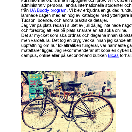
kursinformation, lämna in uppgifter och prov. Vi fick även tr
administrativ personal, andra internationella studenter oc
från
UA Buddy program
. Vi blev erbjudna en guidad rund
lämnade dagen med en hög av kataloger med ytterligare 
Tucson, boende, och andra praktiska detaljer.
Jag var på plats redan i slutet av juli då jag inte hade någ
och föredrog att leta på plats snarare än att söka online.
Det är mycket som ska ordnas och dagarna innan skolst
men värdefulla. Det tog en dryg vecka innan jag kände att
uppfattning om hur lokaltrafiken fungerar, var närmaste ga
mataffärer ligger. Jag rekommenderar att köpa en cykel! 
campus, online eller på second-hand butiken
Bicas
förhåll