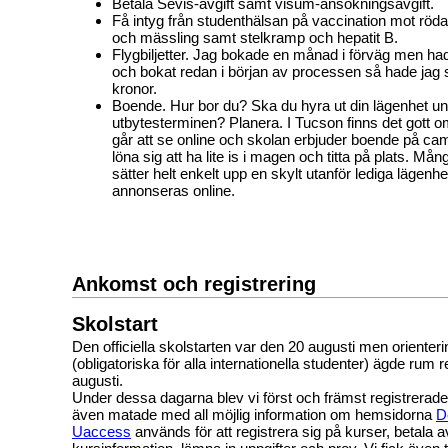
Betala Sevis-avgift samt visum-ansökningsavgift.
Få intyg från studenthälsan på vaccination mot röd
och mässling samt stelkramp och hepatit B.
Flygbiljetter. Jag bokade en månad i förväg men had
och bokat redan i början av processen så hade jag 
kronor.
Boende. Hur bor du? Ska du hyra ut din lägenhet u
utbytesterminen? Planera. I Tucson finns det gott 
går att se online och skolan erbjuder boende på c
löna sig att ha lite is i magen och titta på plats. Må
sätter helt enkelt upp en skylt utanför lediga lägenh
annonseras online.
Ankomst och registrering
Skolstart
Den officiella skolstarten var den 20 augusti men oriente
(obligatoriska för alla internationella studenter) ägde rum 
augusti.
Under dessa dagarna blev vi först och främst registrerad
även matade med all möjlig information om hemsidorna
D
Uaccess
används för att registrera sig på kurser, betala 