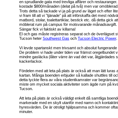
en sprudlande gata med trevliga affärer och restauranger
kostade $800/månaden (delat på två) men var omöblerad
Trots detta så tackade vi ja på grund av läget och efter l
vi fram till att vi "tjänade" på att införskaffa det mest nö
matbord, stolar, toalettartiklar, bestick etc. då detta gick a
möblerat rum på campus för motsvarande månadsavgift.
Sängar fick vi faktiskt av killarna!
El och gas måste registreras separat och de överlägset st
Tucson heter
Southwest Gas
och
Tucson Electric Power
.
Vi levde spartanskt men trivsamt och absolut fungerande f
De problem vi hade under tiden var främst oregelbundet 
mindre gasläcka (låter värre än vad det var, åtgjärdades 
kackerlackor.
Fördelen med att leta på plats är också att man lätt luras
kartan. Många boenden erbjuder så kallade shuttles till o
detta tyckte flera av våra studentkamrater var begränsan
miste om mycket sociala aktiviteter som ägde rum på kväll
Tucson.
Att leta på plats är också väldigt enkelt då samtliga boen
markerade med en skylt utanför med namn och kontaktinfo
hyresvärden. De är otroligt hjälpsamma och kommer ofta
minuter.