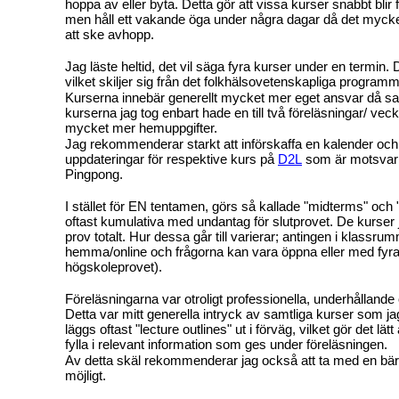
hoppa av eller byta. Detta gör att vissa kurser snabbt blir fu
men håll ett vakande öga under några dagar då det mycke
att ske avhopp.
Jag läste heltid, det vil säga fyra kurser under en termin
vilket skiljer sig från det folkhälsovetenskapliga program
Kurserna innebär generellt mycket mer eget ansvar då sa
kurserna jag tog enbart hade en till två föreläsningar/ vec
mycket mer hemuppgifter.
Jag rekommenderar starkt att införskaffa en kalender och 
uppdateringar för respektive kurs på
D2L
som är motsvarig
Pingpong.
I stället för EN tentamen, görs så kallade "midterms" och 
oftast kumulativa med undantag för slutprovet. De kurser 
prov totalt. Hur dessa går till varierar; antingen i klassrum
hemma/online och frågorna kan vara öppna eller med fyra a
högskoleprovet).
Föreläsningarna var otroligt professionella, underhållande
Detta var mitt generella intryck av samtliga kurser som ja
läggs oftast "lecture outlines" ut i förväg, vilket gör det lätt
fylla i relevant information som ges under föreläsningen.
Av detta skäl rekommenderar jag också att ta med en bä
möjligt.