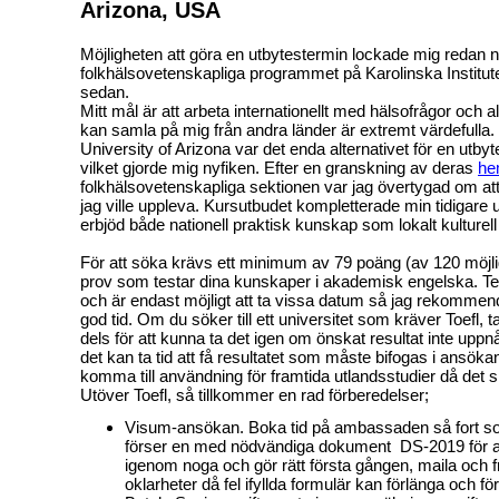
Arizona, USA
Möjligheten att göra en utbytestermin lockade mig redan när
folkhälsovetenskapliga programmet på Karolinska Institutet
sedan.
Mitt mål är att arbeta internationellt med hälsofrågor och al
kan samla på mig från andra länder är extremt värdefulla.
University of Arizona var det enda alternativet för en utby
vilket gjorde mig nyfiken. Efter en granskning av deras
he
folkhälsovetenskapliga sektionen var jag övertygad om att
jag ville uppleva. Kursutbudet kompletterade min tidigare u
erbjöd både nationell praktisk kunskap som lokalt kulturell
För att söka krävs ett minimum av 79 poäng (av 120 möjl
prov som testar dina kunskaper i akademisk engelska. Te
och är endast möjligt att ta vissa datum så jag rekommende
god tid. Om du söker till ett universitet som kräver Toefl, t
dels för att kunna ta det igen om önskat resultat inte uppn
det kan ta tid att få resultatet som måste bifogas i ansök
komma till användning för framtida utlandsstudier då det s
Utöver Toefl, så tillkommer en rad förberedelser;
Visum-ansökan. Boka tid på ambassaden så fort so
förser en med nödvändiga dokument DS-2019 för 
igenom noga och gör rätt första gången, maila och fr
oklarheter då fel ifyllda formulär kan förlänga och f