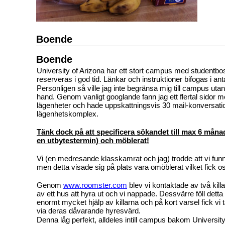
Boende
Boende
University of Arizona har ett stort campus med studentb
reserveras i god tid. Länkar och instruktioner bifogas i an
Personligen så ville jag inte begränsa mig till campus uta
hand. Genom vanligt googlande fann jag ett flertal sidor m
lägenheter och hade uppskattningsvis 30 mail-konversati
lägenhetskomplex.
Tänk dock på att specificera sökandet till max 6 månad
en utbytestermin) och möblerat!
Vi (en medresande klasskamrat och jag) trodde att vi funn
men detta visade sig på plats vara omöblerat vilket fick o
Genom
www.roomster.com
blev vi kontaktade av två kill
av ett hus att hyra ut och vi nappade. Dessvärre föll dett
enormt mycket hjälp av killarna och på kort varsel fick vi
via deras dåvarande hyresvärd.
Denna låg perfekt, alldeles intill campus bakom Universi