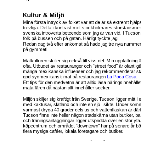
Kultur & Miljö
Mina första intryck av folket var att de är så extremt hj
trevliga. Detta i kontrast mot stockholmares storstadsment
svenska introverta beteende som jag är van vid. I Tucso
folk på bussen och på gatan. Härligt tyckte jag!
Redan dag två efter ankomst så hade jag tre nya nummer til
på gymmet!
Matkulturen skiljer sig också till viss del. Min uppfattning är
ofta. Utbudet av restauranger och "street food" är ofantlig
många mexikanska influenser och jag rekommenderar stark
god sydmexikansk mat på restaurangen
La Poca Cosa
.
Ett tips för den medvetna är att alltid läsa näringsinnehåll
mataffären då nästan allt innehåller socker.
Miljön skiljer sig kraftigt från Sverige. Tucson ligger mitt 
med kaktusar, slätland och inte en sjö i sikte. Under som
varmast dryga 40 grader celsius och vattenflaskan är därf
Tucson finns inte heller någon stadskärna utan butiker, ba
och träningsanläggningar ligger utspridda över en stor yta
köpcentrum och området "downtown" har på senare år bö
flera mysiga caféer, lokala företagare och butiker.