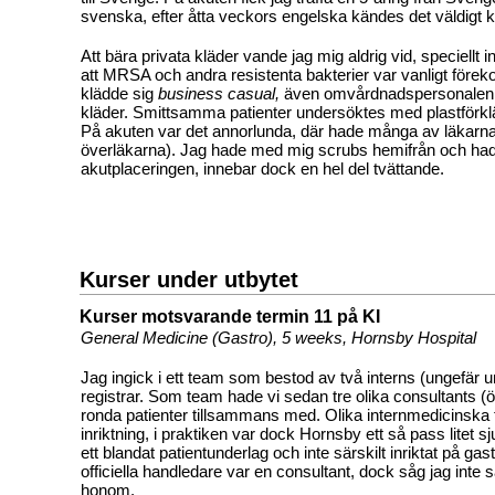
svenska, efter åtta veckors engelska kändes det väldigt k
Att bära privata kläder vande jag mig aldrig vid, speciellt 
att MRSA och andra resistenta bakterier var vanligt för
klädde sig
business casual,
även omvårdnadspersonalen h
kläder. Smittsamma patienter undersöktes med plastförk
På akuten var det annorlunda, där hade många av läkarna
överläkarna). Jag hade med mig scrubs hemifrån och had
akutplaceringen, innebar dock en hel del tvättande.
Kurser under utbytet
Kurser motsvarande termin 11 på KI
General Medicine (Gastro), 5 weeks, Hornsby Hospital
Jag ingick i ett team som bestod av två interns (ungefär 
registrar. Som team hade vi sedan tre olika consultants (ö
ronda patienter tillsammans med. Olika internmedicinska
inriktning, i praktiken var dock Hornsby ett så pass litet s
ett blandat patientunderlag och inte särskilt inriktat på gas
officiella handledare var en consultant, dock såg jag inte
honom.