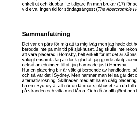
enkelt ut och klubbar lite tidigare än man brukar (17) för s
vid elva. Ingen tid för söndagsångest (
The Abercrombie Ho
Sammanfattning
Det var en pärs för mig att ta mig iväg men jag hade det he
berodde inte på min tid på sjukhuset. Jag skulle inte re
att vara placerad i Hornsby, helt enkelt för att det är såpas
väldigt ensamt. Jag är dock glad att jag gjorde akutplaceri
också anledningen till att jag hamnade just i Hornsby.
Hur en placering blir är väldigt beroende av handledare, s
och så var det i Sydney. Men hamnar man fel så går det oft
alternativ lösning. Skillnaden med att ha en dålig placering
ha en i Sydney är att när du lämnar sjukhuset kan du trilla
på stranden och vifta med tårna. Och då är allt glömt och f