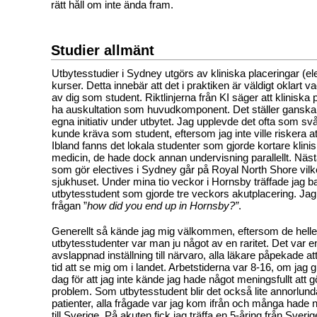
rätt håll om inte ända fram.
Studier allmänt
Utbytesstudier i Sydney utgörs av kliniska placeringar (el
kurser. Detta innebär att det i praktiken är väldigt oklart 
av dig som student. Riktlinjerna från KI säger att kliniska 
ha auskultation som huvudkomponent. Det ställer ganska
egna initiativ under utbytet. Jag upplevde det ofta som svå
kunde kräva som student, eftersom jag inte ville riskera a
Ibland fanns det lokala studenter som gjorde kortare klini
medicin, de hade dock annan undervisning parallellt. Näst
som gör electives i Sydney går på Royal North Shore vilke
sjukhuset. Under mina tio veckor i Hornsby träffade jag 
utbytesstudent som gjorde tre veckors akutplacering. Jag 
frågan ”
how did you end up in Hornsby?”
.
Generellt så kände jag mig välkommen, eftersom de heller
utbytesstudenter var man ju något av en raritet. Det var 
avslappnad inställning till närvaro, alla läkare påpekade at
tid att se mig om i landet. Arbetstiderna var 8-16, om jag 
dag för att jag inte kände jag hade något meningsfullt att g
problem. Som utbytesstudent blir det också lite annorlunda 
patienter, alla frågade var jag kom ifrån och många hade
till Sverige. På akuten fick jag träffa en 5-åring från Sveri