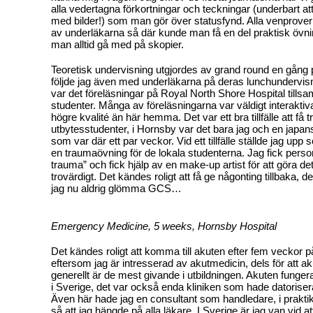
alla vedertagna förkortningar och teckningar (underbart a
med bilder!) som man gör över statusfynd. Alla venprove
av underläkarna så där kunde man få en del praktisk övn
man alltid gå med på skopier.
Teoretisk undervisning utgjordes av grand round en gång
följde jag även med underläkarna på deras lunchundervis
var det föreläsningar på Royal North Shore Hospital till
studenter. Många av föreläsningarna var väldigt interaktiv
högre kvalité än här hemma. Det var ett bra tillfälle att få t
utbytesstudenter, i Hornsby var det bara jag och en japa
som var där ett par veckor. Vid ett tillfälle ställde jag upp 
en traumaövning för de lokala studenterna. Jag fick perso
trauma” och fick hjälp av en make-up artist för att göra de
trovärdigt. Det kändes roligt att få ge någonting tillbaka
jag nu aldrig glömma GCS…
Emergency Medicine, 5 weeks, Hornsby Hospital
Det kändes roligt att komma till akuten efter fem veckor p
eftersom jag är intresserad av akutmedicin, dels för att a
generellt är de mest givande i utbildningen. Akuten fungera
i Sverige, det var också enda kliniken som hade datoriser
Även här hade jag en consultant som handledare, i prakti
så att jag hängde på alla läkare. I Sverige är jag van vid att