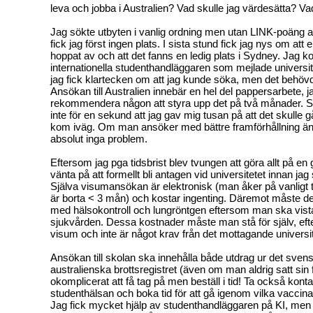
leva och jobba i Australien? Vad skulle jag värdesätta? Va
Jag sökte utbyten i vanlig ordning men utan LINK-poäng a
fick jag först ingen plats. I sista stund fick jag nys om att
hoppat av och att det fanns en ledig plats i Sydney. Jag 
internationella studenthandläggaren som mejlade universi
jag fick klartecken om att jag kunde söka, men det behöv
Ansökan till Australien innebär en hel del pappersarbete, j
rekommendera någon att styra upp det på två månader. Sa
inte för en sekund att jag gav mig tusan på att det skulle gå 
kom iväg. Om man ansöker med bättre framförhållning än 
absolut inga problem.
Eftersom jag pga tidsbrist blev tvungen att göra allt på en
vänta på att formellt bli antagen vid universitetet innan ja
Själva visumansökan är elektronisk (man åker på vanligt 
är borta < 3 mån) och kostar ingenting. Däremot måste d
med hälsokontroll och lungröntgen eftersom man ska vis
sjukvården. Dessa kostnader måste man stå för själv, eft
visum och inte är något krav från det mottagande universit
Ansökan till skolan ska innehålla både utdrag ur det sve
australienska brottsregistret (även om man aldrig satt sin
okomplicerat att få tag på men beställ i tid! Ta också kon
studenthälsan och boka tid för att gå igenom vilka vaccina
Jag fick mycket hjälp av studenthandläggaren på KI, men