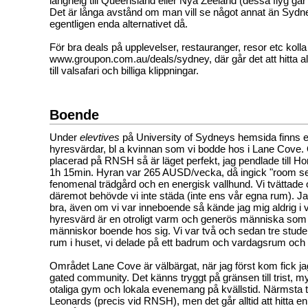
långhelg till Queensland eller Nya Zeeland (dessa flyg går att
Det är långa avstånd om man vill se något annat än Sydney
egentligen enda alternativet då.
För bra deals på upplevelser, restauranger, resor etc kolla
www.groupon.com.au/deals/sydney, där går det att hitta all
till valsafari och billiga klippningar.
Boende
Under
elevtives
på University of Sydneys hemsida finns e
hyresvärdar, bl a kvinnan som vi bodde hos i Lane Cove
placerad på RNSH så är läget perfekt, jag pendlade till Ho
1h 15min. Hyran var 265 AUSD/vecka, då ingick "room se
fenomenal trädgård och en energisk vallhund. Vi tvättade
däremot behövde vi inte städa (inte ens vår egna rum). Jag
bra, även om vi var inneboende så kände jag mig aldrig i
hyresvärd är en otroligt varm och generös människa som 
människor boende hos sig. Vi var två och sedan tre stud
rum i huset, vi delade på ett badrum och vardagsrum oc
Området Lane Cove är välbärgat, när jag först kom fick j
gated community. Det känns tryggt på gränsen till trist, my
otaliga gym och lokala evenemang på kvällstid. Närmsta t
Leonards (precis vid RNSH), men det går alltid att hitta e