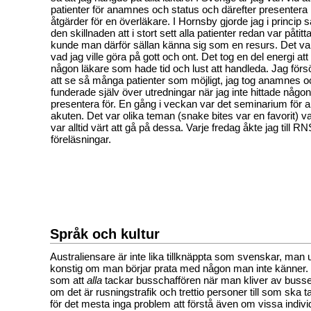
patienter för anamnes och status och därefter presentera 
åtgärder för en överläkare. I Hornsby gjorde jag i princi
den skillnaden att i stort sett alla patienter redan var påtitt
kunde man därför sällan känna sig som en resurs. Det var 
vad jag ville göra på gott och ont. Det tog en del energi att 
någon läkare som hade tid och lust att handleda. Jag förs
att se så många patienter som möjligt, jag tog anamnes o
funderade själv över utredningar när jag inte hittade någon
presentera för. En gång i veckan var det seminarium för a
akuten. Det var olika teman (snake bites var en favorit) v
var alltid värt att gå på dessa. Varje fredag åkte jag till R
föreläsningar.
Språk och kultur
Australiensare är inte lika tillknäppta som svenskar, man 
konstig om man börjar prata med någon man inte känner.
som att
alla
tackar busschaffören när man kliver av bussen
om det är rusningstrafik och trettio personer till som ska 
för det mesta inga problem att förstå även om vissa indivi