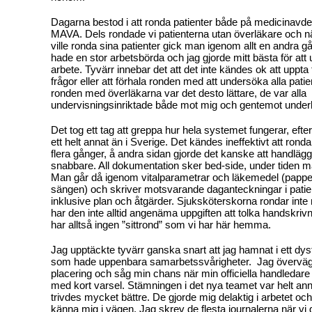
Dagarna bestod i att ronda patienter både på medicinavd
MAVA. Dels rondade vi patienterna utan överläkare och 
ville ronda sina patienter gick man igenom allt en andra 
hade en stor arbetsbörda och jag gjorde mitt bästa för att 
arbete. Tyvärr innebar det att det inte kändes ok att uppta 
frågor eller att förhala ronden med att undersöka alla pati
ronden med överläkarna var det desto lättare, de var alla
undervisningsinriktade både mot mig och gentemot under
Det tog ett tag att greppa hur hela systemet fungerar, eft
ett helt annat än i Sverige. Det kändes ineffektivt att ron
flera gånger, å andra sidan gjorde det kanske att handläg
snabbare. All dokumentation sker bed-side, under tiden m
Man går då igenom vitalparametrar och läkemedel (papper
sängen) och skriver motsvarande daganteckningar i patie
inklusive plan och åtgärder. Sjuksköterskorna rondar inte
har den inte alltid angenäma uppgiften att tolka handskrivn
har alltså ingen ”sittrond” som vi har här hemma.
Jag upptäckte tyvärr ganska snart att jag hamnat i ett dys
som hade uppenbara samarbetssvårigheter.
Jag överväg
placering och såg min chans när min officiella handledare 
med kort varsel. Stämningen i det nya teamet var helt an
trivdes mycket bättre. De gjorde mig delaktig i arbetet och 
känna mig i vägen. Jag skrev de flesta journalerna när vi g