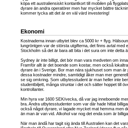
köpa ett australiensiskt kontantkort till mobilen på flygplats
dyrare än andra operatörer men har mycket bättre täcknin
kommer tycka att det är en väl värd investering!
Ekonomi
Kostnaderna innan utbytet blev ca 5000 kr + flyg. Hälso
lungröntgen var de största utgifterna, det finns avtal med e
Stockholm så det är bara att bita i det sura om inte detta 
Sydney är inte billigt, det bör man vara medveten om inn
Framför allt är det boende som kostar, men också lokaltraf
dyrare än i Sverige. Bor man nära sjukhuset som man är p
dessa kostnader mindre, samtidigt åker man mer generellt
se sig omkring. Som utbytesstudent är man heller inte ber
studentbiljett, många struntar i det och sätter hoppet till 
kontrollanter.
Min hyra var 1600 SEK/vecka, då var jag inneboende men 
bra. Andra utbytesstudenter som var där hade hittat billig
också något dyrare, vi lagade mycket mat hemma men de
än man är van vid. Alkohol var nog det enda som är billiga
När man ändå har tagit sig ända till Australien kan det vara