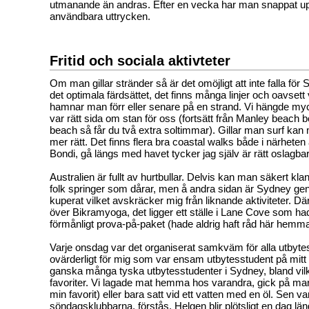
utmanande än andras. Efter en vecka har man snappat u
användbara uttrycken.
Fritid och sociala aktivteter
Om man gillar stränder så är det omöjligt att inte falla för 
det optimala färdsättet, det finns många linjer och oavsett
hamnar man förr eller senare på en strand. Vi hängde myc
var rätt sida om stan för oss (fortsätt från Manley beach bor
beach så får du två extra soltimmar). Gillar man surf ka
mer rätt. Det finns flera bra coastal walks både i närhete
Bondi, gå längs med havet tycker jag själv är rätt oslagbar
Australien är fullt av hurtbullar. Delvis kan man säkert klan
folk springer som dårar, men å andra sidan är Sydney gene
kuperat vilket avskräcker mig från liknande aktiviteter. D
över Bikramyoga, det ligger ett ställe i Lane Cove som had
förmånligt prova-på-paket (hade aldrig haft råd här hemm
Varje onsdag var det organiserat samkväm för alla utbyte
ovärderligt för mig som var ensam utbytesstudent på mitt
ganska många tyska utbytesstudenter i Sydney, bland vilk
favoriter. Vi lagade mat hemma hos varandra, gick på ma
min favorit) eller bara satt vid ett vatten med en öl. Sen var
söndagsklubbarna, förstås. Helgen blir plötsligt en dag län