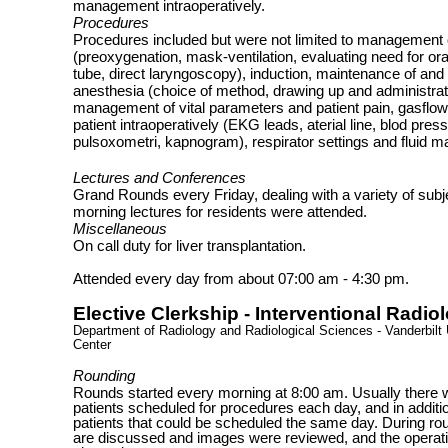
management intraoperatively.
Procedures
Procedures included but were not limited to management 
(preoxygenation, mask-ventilation, evaluating need for ora
tube, direct laryngoscopy), induction, maintenance of a
anesthesia (choice of method, drawing up and administrat
management of vital parameters and patient pain, gasflows
patient intraoperatively (EKG leads, aterial line, blod press
pulsoxometri, kapnogram), respirator settings and fluid 
Lectures and Conferences
Grand Rounds every Friday, dealing with a variety of subj
morning lectures for residents were attended.
Miscellaneous
On call duty for liver transplantation.
Attended every day from about 07:00 am - 4:30 pm.
Elective Clerkship - Interventional Radiol
Department of Radiology and Radiological Sciences - Vanderbilt 
Center
Rounding
Rounds started every morning at 8:00 am. Usually there w
patients scheduled for procedures each day, and in additio
patients that could be scheduled the same day. During rou
are discussed and images were reviewed, and the operat