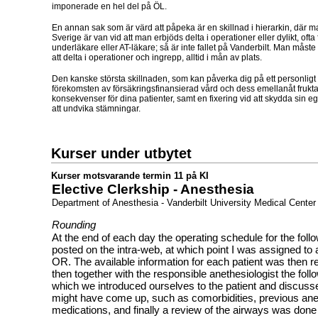
imponerade en hel del på ÖL.
En annan sak som är värd att påpeka är en skillnad i hierarkin, där m
Sverige är van vid att man erbjöds delta i operationer eller dylikt, oft
underläkare eller AT-läkare; så är inte fallet på Vanderbilt. Man måste 
att delta i operationer och ingrepp, alltid i mån av plats.
Den kanske största skillnaden, som kan påverka dig på ett personligt 
förekomsten av försäkringsfinansierad vård och dess emellanåt fruk
konsekvenser för dina patienter, samt en fixering vid att skydda sin e
att undvika stämningar.
Kurser under utbytet
Kurser motsvarande termin 11 på KI
Elective Clerkship - Anesthesia
Department of Anesthesia - Vanderbilt University Medical Center
Rounding
At the end of each day the operating schedule for the fol
posted on the intra-web, at which point I was assigned to 
OR. The available information for each patient was then re
then together with the responsible anethesiologist the follo
which we introduced ourselves to the patient and discuss
might have come up, such as comorbidities, previous ane
medications, and finally a review of the airways was done 