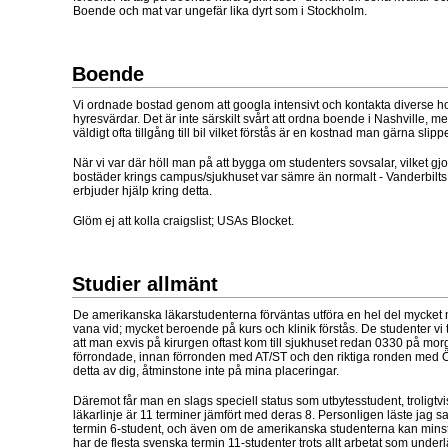
Boende och mat var ungefär lika dyrt som i Stockholm.
Boende
Vi ordnade bostad genom att googla intensivt och kontakta diverse ho
hyresvärdar. Det är inte särskilt svårt att ordna boende i Nashville, 
väldigt ofta tillgång till bil vilket förstås är en kostnad man gärna slippe
När vi var där höll man på att bygga om studenters sovsalar, vilket gjo
bostäder krings campus/sjukhuset var sämre än normalt - Vanderbilt
erbjuder hjälp kring detta.
Glöm ej att kolla craigslist; USAs Blocket.
Studier allmänt
De amerikanska läkarstudenterna förväntas utföra en hel del mycket 
vana vid; mycket beroende på kurs och klinik förstås. De studenter vi 
att man exvis på kirurgen oftast kom till sjukhuset redan 0330 på mor
förrondade, innan förronden med AT/ST och den riktiga ronden med ÖL
detta av dig, åtminstone inte på mina placeringar.
Däremot får man en slags speciell status som utbytesstudent, troligtvis 
läkarlinje är 11 terminer jämfört med deras 8. Personligen läste jag
termin 6-student, och även om de amerikanska studenterna kan minst
har de flesta svenska termin 11-studenter trots allt arbetat som underl