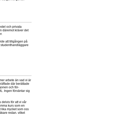
stel och privata
men däremot kräver det
r.
rde att tillgången på
s studenthandläggare
mer arbete än vad vi är
träffade där berättade
gonen och för-
. Ingen förväntar sig
delvis för att vi vår
 samma kurs som en
 lika mycket som oss
äkare redan, vilket