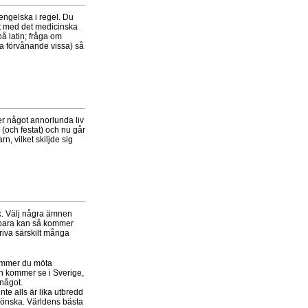
engelska i regel. Du
rt med det medicinska
på latin; fråga om
ta förvånande vissa) så
er något annorlunda liv
 (och festat) och nu går
n, vilket skiljde sig
k. Välj några ämnen
 bara kan så kommer
riva särskilt många
ommer du möta
n kommer se i Sverige,
 något.
e alls är lika utbredd
 önska. Världens bästa