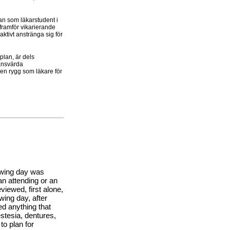
an som läkarstudent i
a framför vikarierande
aktivt anstränga sig för
plan, är dels
tansvärda
gen rygg som läkare för
lowing day was
an attending or an
viewed, first alone,
wing day, after
ed anything that
stesia, dentures,
to plan for