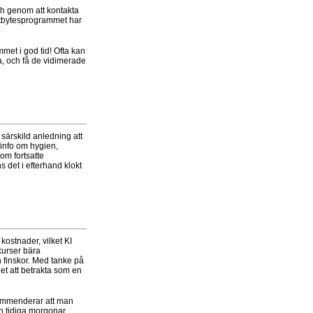
ch genom att kontakta
 utbytesprogrammet har
met i god tid! Ofta kan
a, och få de vidimerade
 särskild anledning att
 info om hygien,
om fortsatte
 det i efterhand klokt
 kostnader, vilket KI
kurser bära
h finskor. Med tanke på
et att betrakta som en
ekommenderar att man
h tidiga morgonar.