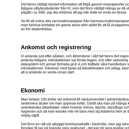
Det fanns väldigt mycket information att tillgå genom reserapporter o
tidigare utbytesstudenter från KI, som det finns väldigt många av då
pågått i ca 30år; jag ska erkänna att jag inte läste en enda av dessa.
Se till att ordna alla vaccinationspapper från barnvaccinationsprogram
man behöva kontakta sin gamla skola eller dylikt för att få ut pappren
av KIs studenthälsa.
Ankomst och registrering
Vi anlände just efter påsken, och åtminstone i vårt fall fanns det ingen
anlända tidigare; introduktionen var första dagen, och efter sedvanlig
datasystem och annan formalia gick vi och träffade våra handledare s
introduktionen. Däremot, med tanke på tidsskillnaden och jetlag, känns
att vi anlände en vecka innan start.
Ekonomi
Man betalar 100 dollar vid ankomst till värduniversitet i administrativa
sedermera täcker om man uppvisar kvitto. Därtill ska man på många 
amerikanska läkarkläder, vilket innebär chinos, skjorta, slips/fluga oc
hygienen och att man kanske inte vill bära med sig kläderna hem är d
möjlig utgift.
Det finns en rätt väl utbyggd kommunaltrafik i Nashville, men jag r
försöker få tag på boende nära sjukhuset - det kan bli sena kvällar oc