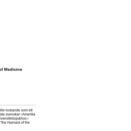
of Medicine
ille lockande som ett
esta svenskar i Amerika
iversitetssjukhus i
r "the Harvard of the