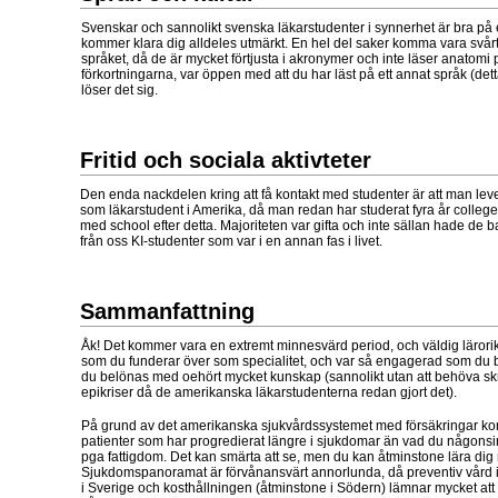
Svenskar och sannolikt svenska läkarstudenter i synnerhet är bra på 
kommer klara dig alldeles utmärkt. En hel del saker komma vara svå
språket, då de är mycket förtjusta i akronymer och inte läser anatomi 
förkortningarna, var öppen med att du har läst på ett annat språk (det
löser det sig.
Fritid och sociala aktivteter
Den enda nackdelen kring att få kontakt med studenter är att man lev
som läkarstudent i Amerika, då man redan har studerat fyra år college
med school efter detta. Majoriteten var gifta och inte sällan hade de bar
från oss KI-studenter som var i en annan fas i livet.
Sammanfattning
Åk! Det kommer vara en extremt minnesvärd period, och väldig lärori
som du funderar över som specialitet, och var så engagerad som du
du belönas med oehört mycket kunskap (sannolikt utan att behöva sk
epikriser då de amerikanska läkarstudenterna redan gjort det).
På grund av det amerikanska sjukvårdssystemet med försäkringar k
patienter som har progredierat längre i sjukdomar än vad du någonsi
pga fattigdom. Det kan smärta att se, men du kan åtminstone lära dig
Sjukdomspanoramat är förvånansvärt annorlunda, då preventiv vård int
i Sverige och kosthållningen (åtminstone i Södern) lämnar mycket att