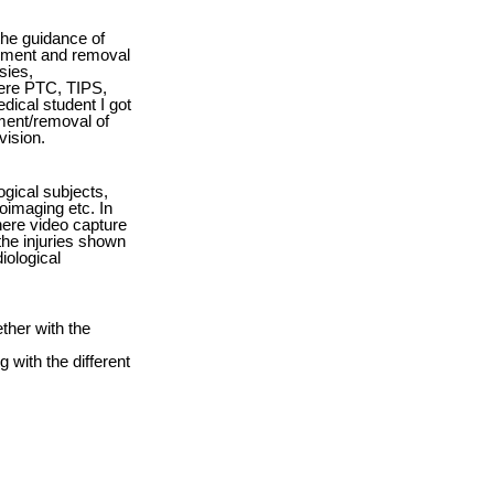
the guidance of
ement and removal
sies,
ere PTC, TIPS,
dical student I got
ement/removal of
vision.
gical subjects,
oimaging etc. In
ere video capture
he injuries shown
ological
ther with the
with the different