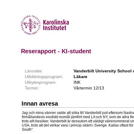
Reserapport - KI-student
Lärosäte:
Vanderbilt University School 
Utbildningsprogram:
Läkare
Utbytesprogram:
INK
Termin:
Vårtermin 12/13
Innan avresa
Jag och mina vänner valde att söka till Vanderbilt just eftersom Nashv
förhållandevis exotiskt resmål jämfört med LA och NY, som de allra fl
trots allt besöker. Vanderbilt är dessutom ett väldigt välrenommerat un
USA, trots att det verkar vara i princip okänt i Sverige. Kallas oftast fö
South".