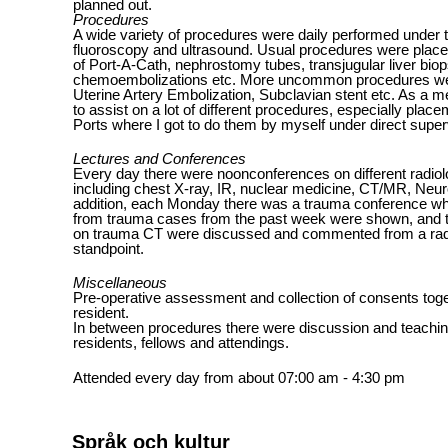
planned out.
Procedures
A wide variety of procedures were daily performed under 
fluoroscopy and ultrasound. Usual procedures were plac
of Port-A-Cath, nephrostomy tubes, transjugular liver biop
chemoembolizations etc. More uncommon procedures w
Uterine Artery Embolization, Subclavian stent etc. As a me
to assist on a lot of different procedures, especially plac
Ports where I got to do them by myself under direct super
Lectures and Conferences
Every day there were noonconferences on different radiolo
including chest X-ray, IR, nuclear medicine, CT/MR, Neur
addition, each Monday there was a trauma conference wh
from trauma cases from the past week were shown, and t
on trauma CT were discussed and commented from a radi
standpoint.
Miscellaneous
Pre-operative assessment and collection of consents toge
resident.
In between procedures there were discussion and teaching 
residents, fellows and attendings.
Attended every day from about 07:00 am - 4:30 pm
Språk och kultur