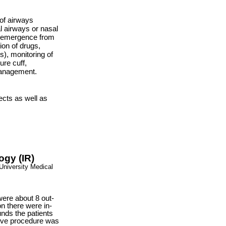
of airways
l airways or nasal
nd emergence from
ion of drugs,
), monitoring of
ure cuff,
management.
ects as well as
ogy (IR)
University Medical
ere about 8 out-
n there were in-
nds the patients
ive procedure was