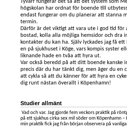
Tyvärr fungerar det så att det system som M
högskolan har ordnat för boende till utbyte
endast fungerar om du planerar att stanna m
termin.
Därför är det viktigt att vara ute i god tid för
bostad, kolla alla möjliga hemsidor och dra in
kontakter du kan ha. Själv lyckades jag få e
en på sjukhuset i Köge, vars kompis syster el
liknande hade en tvåa att hyra ut.
Var också beredd på att ditt boende kanske in
precis där du har tänkt dig, men äger du en cyk
att cykla så att du känner för att hyra en cyke
dig runt nästan överallt i Köpenhamn!
Studier allmänt
Vad och var. Jag gjorde fem veckors praktik på rön
på ett sjukhus cirka sex mil söder om Köpenhamn –
min praktik fick jag från början observera på vanliga