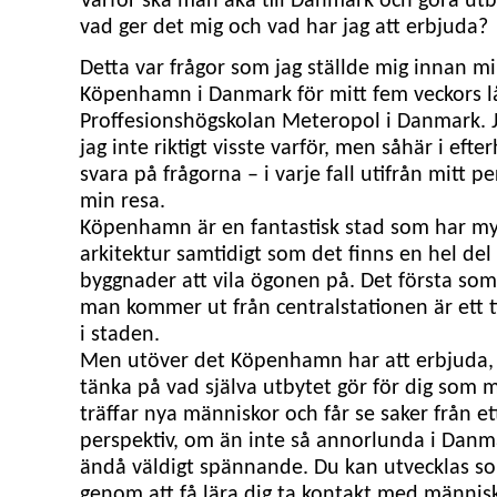
Varför ska man åka till Danmark och göra utb
vad ger det mig och vad har jag att erbjuda?
Detta var frågor som jag ställde mig innan min
Köpenhamn i Danmark för mitt fem veckors l
Proffesionshögskolan Meteropol i Danmark. 
jag inte riktigt visste varför, men såhär i eft
svara på frågorna – i varje fall utifrån mitt p
min resa.
Köpenhamn är en fantastisk stad som har myc
arkitektur samtidigt som det finns en hel de
byggnader att vila ögonen på. Det första so
man kommer ut från centralstationen är ett ti
i staden.
Men utöver det Köpenhamn har att erbjuda, ä
tänka på vad själva utbytet gör för dig som 
träffar nya människor och får se saker från e
perspektiv, om än inte så annorlunda i Dan
ändå väldigt spännande. Du kan utvecklas 
genom att få lära dig ta kontakt med människ