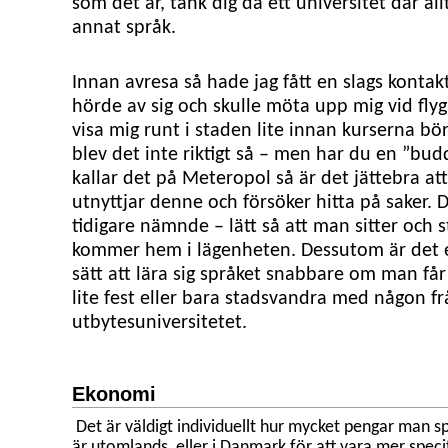
som det är, tänk dig då ett universitet där all
annat språk.
Innan avresa så hade jag fått en slags konta
hörde av sig och skulle möta upp mig vid fly
visa mig runt i staden lite innan kurserna bö
blev det inte riktigt så – men har du en ”bu
kallar det på Meteropol så är det jättebra at
utnyttjar denne och försöker hitta på saker. D
tidigare nämnde – lätt så att man sitter och 
kommer hem i lägenheten. Dessutom är det et
sätt att lära sig språket snabbare om man får
lite fest eller bara stadsvandra med någon f
utbytesuniversitetet.
Ekonomi
Det är väldigt individuellt hur mycket pengar man 
är utomlands, eller i Danmark för att vara mer speci