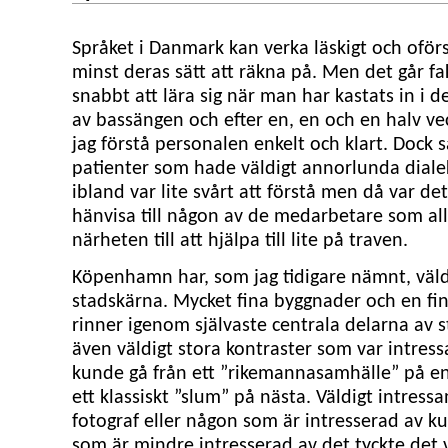
Språket i Danmark kan verka läskigt och oförst
minst deras sätt att räkna på. Men det går fa
snabbt att lära sig när man har kastats in i 
av bassängen och efter en, en och en halv v
jag förstå personalen enkelt och klart. Dock 
patienter som hade väldigt annorlunda dial
ibland var lite svårt att förstå men då var det
hänvisa till någon av de medarbetare som allt
närheten till att hjälpa till lite på traven.
Köpenhamn har, som jag tidigare nämnt, väldi
stadskärna. Mycket fina byggnader och en fi
rinner igenom självaste centrala delarna av 
även väldigt stora kontraster som var intres
kunde gå från ett ”rikemannasamhälle” på en t
ett klassiskt ”slum” på nästa. Väldigt intressa
fotograf eller någon som är intresserad av ku
som är mindre intresserad av det tyckte det