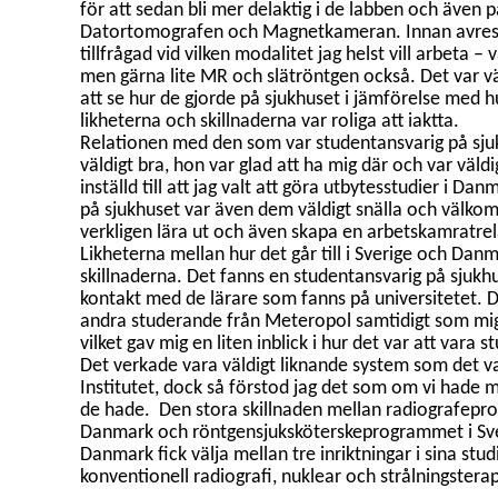
för att sedan bli mer delaktig i de labben och även p
Datortomografen och Magnetkameran. Innan avresa
tillfrågad vid vilken modalitet jag helst vill arbeta –
men gärna lite MR och slätröntgen också. Det var vä
att se hur de gjorde på sjukhuset i jämförelse med hu
likheterna och skillnaderna var roliga att iaktta.
Relationen med den som var studentansvarig på sju
väldigt bra, hon var glad att ha mig där och var väldi
inställd till att jag valt att göra utbytesstudier i Da
på sjukhuset var även dem väldigt snälla och välkom
verkligen lära ut och även skapa en arbetskamratre
Likheterna mellan hur det går till i Sverige och Danm
skillnaderna. Det fanns en studentansvarig på sjuk
kontakt med de lärare som fanns på universitetet. 
andra studerande från Meteropol samtidigt som mig
vilket gav mig en liten inblick i hur det var att vara 
Det verkade vara väldigt liknande system som det va
Institutet, dock så förstod jag det som om vi hade 
de hade.
Den stora skillnaden mellan radiografepr
Danmark och röntgensjuksköterskeprogrammet i Sver
Danmark fick välja mellan tre inriktningar i sina stud
konventionell radiografi, nuklear och strålningsterap