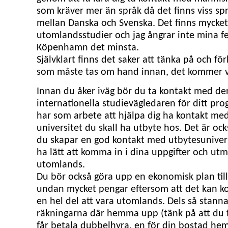
som kräver mer än språk då det finns viss sp
mellan Danska och Svenska. Det finns mycket
utomlandsstudier och jag ångrar inte mina f
Köpenhamn det minsta.
Självklart finns det saker att tänka på och fö
som måste tas om hand innan, det kommer vi 
Innan du åker iväg bör du ta kontakt med de
internationella studievägledaren för ditt pr
har som arbete att hjälpa dig ha kontakt me
universitet du skall ha utbyte hos. Det är ocks
du skapar en god kontakt med utbytesuniversi
ha lätt att komma in i dina uppgifter och ut
utomlands.
Du bör också göra upp en ekonomisk plan till
undan mycket pengar eftersom att det kan k
en hel del att vara utomlands. Dels så stanna
räkningarna där hemma upp (tänk på att du
får betala dubbelhyra, en för din bostad hem