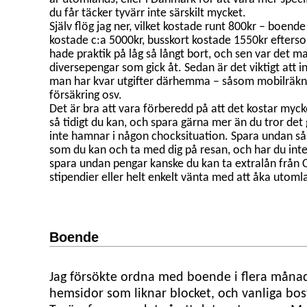
du får täcker tyvärr inte särskilt mycket.
Själv flög jag ner, vilket kostade runt 800kr – boen
kostade c:a 5000kr, busskort kostade 1550kr efterso
hade praktik på låg så långt bort, och sen var det ma
diversepengar som gick åt. Sedan är det viktigt att 
man har kvar utgifter därhemma – såsom mobilräkni
försäkring osv.
Det är bra att vara förberedd på att det kostar myck
så tidigt du kan, och spara gärna mer än du tror det 
inte hamnar i någon chocksituation. Spara undan s
som du kan och ta med dig på resan, och har du inte
spara undan pengar kanske du kan ta extralån från 
stipendier eller helt enkelt vänta med att åka utoml
Boende
Jag försökte ordna med boende i flera månad
hemsidor som liknar blocket, och vanliga bos