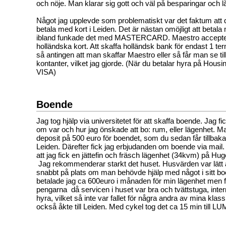
och nöje. Man klarar sig gott och väl på besparingar och 
Något jag upplevde som problematiskt var det faktum att de
betala med kort i Leiden. Det är nästan omöjligt att betal
ibland funkade det med MASTERCARD. Maestro accept
holländska kort. Att skaffa holländsk bank för endast 1 te
så antingen att man skaffar Maestro eller så får man se till 
kontanter, vilket jag gjorde. (När du betalar hyra på Housi
VISA)
Boende
Jag tog hjälp via universitetet fö
r att skaffa boende. Jag fick
om var och hur jag önskade att bo: rum, eller lägenhet. M
deposit på 500 euro för boendet, som du sedan får tillbak
Leiden. Därefter fick jag erbjudanden om boende via mail
att jag fick en jättefin och fräsch lägenhet (34kvm) på Hug
Jag rekommenderar starkt det huset. Husvärden var lätt a
snabbt på plats om man behövde hjälp med något i sitt b
betalade jag ca 600euro i månaden för min lägenhet men f
pengarna då servicen i huset var bra och tvättstuga, intern
hyra, vilket så inte var fallet för några andra av mina kl
också åkte till Leiden. Med cykel tog det ca 15 min till L