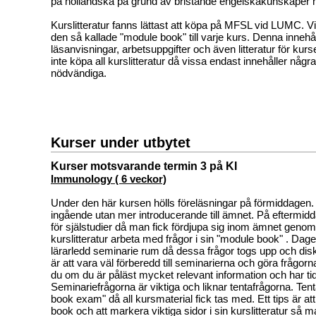
på holländska på grund av bristande engelskakunskaper h
Kurslitteratur fanns lättast att köpa på MFSL vid LUMC. Vik
den så kallade "module book" till varje kurs. Denna inneh
läsanvisningar, arbetsuppgifter och även litteratur för ku
inte köpa all kurslitteratur då vissa endast innehåller någr
nödvändiga.
Kurser under utbytet
Kurser motsvarande termin 3 på KI
Immunology ( 6 veckor)
Under den här kursen hölls föreläsningar på förmiddagen.
ingående utan mer introducerande till ämnet. På eftermidda
för själstudier då man fick fördjupa sig inom ämnet genom
kurslitteratur arbeta med frågor i sin "module book" . Dag
lärarledd seminarie rum då dessa frågor togs upp och disk
är att vara väl förberedd till seminarierna och göra frågorna
du om du är påläst mycket relevant information och har tid 
Seminariefrågorna är viktiga och liknar tentafrågorna. Ten
book exam" då all kursmaterial fick tas med. Ett tips är a
book och att markera viktiga sidor i sin kurslitteratur så ma