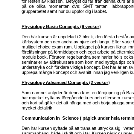
för resten av klassen. Betyget du får från denna kurs är et
på de olika momenten dvs: SMT tentan, labbrappor
grupparbetet samt hur du uppför dig i labbet.
Physiology Basic Concepts (6 veckor)
Den här kursen är uppdelad i 2 block, den första består av
kärlsystem och den andra av njure och lunga. Efter varje
multipel choice exam rum. Upplägget på kursen liknar 
föreläsningar på förmiddagen och eget arbete på eftermi
module book. Förutom regelbundna seminarier hölls också f
seminarier av äldrekursare som kom med nyttiga tips oc
understryka och förklara viktiga koncept. Det här är en sv
upprepa många koncept och avsnitt innan jag verkligen k
Physiology Advanced Concepts (2 veckor)
Som namnet antyder är denna kurs en fördjupning på Ba
har mycket nytta av föregående kurs och eftersom kursen 
och kort så gäller det att hänga med och börja plugga ome
mycket detaljrik.
Communication in Science ( pågick under hela termi
Den här kursen syftade på att träna att uttrycka sig i vete
sammanhang, både i skrift och i tal. Kursen pågick under