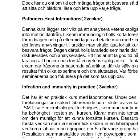
Dock har du ont om tid och många frågor att besvara så det f
att sitta och bläddra, läsa och leta upp varje fråga.
Pathogen-Host Interactions( 2veckor)
Denna kurs lägger stor vikt på att analysera vetenskapliga
information därifrån. Liksom immunologin hölls korta förel
förmiddagen och på eftermiddagen arbetade man med sin
det fanns anvisningar till artiklar man skulle läsa för att 
besvara frågor. Dagen därpå hölls lärarledd seminarie där 
diskuterades och analyserades. Ett tips är att ta god tid på
lära dig att hantera och förstå en vetenskaplig artikel. Te
exam där frågorna är baserade på artiklar, där du själv sk
resultat från olika experiment och dra slutsatser. Var förbe
seminarierna och fokusera på det som tas upp där.
Infection and immunity in practice ( 3veckor)
Det här är en praktisk kurs med laborationer. Under den 
föreläsningar om säkert laborerande och i slutet av vecka
SMT, safe microbiological techniques,
som man var tvunge
ha behörighet i resten av kursen. Klarar man inte tenta
om den muntligt för att kunna fortsätta kursen. Dessut
första veckan som vi senare fick skicka in en labbrappor
veckorna labbar man i grupper om 5, där varje grupp har
Resultaten sammanställdes sedan i en powerpoint som