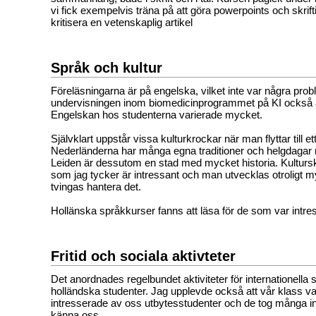
vi fick exempelvis träna på att göra powerpoints och skrif
kritisera en vetenskaplig artikel
Språk och kultur
Föreläsningarna är på engelska, vilket inte var några pro
undervisningen inom biomedicinprogrammet på KI också 
Engelskan hos studenterna varierade mycket.
Självklart uppstår vissa kulturkrockar när man flyttar till et
Nederländerna har många egna traditioner och helgdagar 
Leiden är dessutom en stad med mycket historia. Kultursk
som jag tycker är intressant och man utvecklas otroligt 
tvingas hantera det.
Hollänska språkkurser fanns att läsa för de som var intre
Fritid och sociala aktivteter
Det anordnades regelbundet aktiviteter för internationella
holländska studenter. Jag upplevde också att vår klass va
intresserade av oss utbytesstudenter och de tog många initi
känna oss.