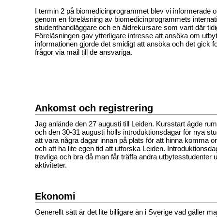
I termin 2 på biomedicinprogrammet blev vi informerade om
genom en föreläsning av biomedicinprogrammets internati
studenthandläggare och en äldrekursare som varit där tidi
Föreläsningen gav ytterligare intresse att ansöka om utbyt
informationen gjorde det smidigt att ansöka och det gick for
frågor via mail till de ansvariga.
Ankomst och registrering
Jag anlände den 27 augusti till Leiden. Kursstart ägde r
och den 30-31 augusti hölls introduktionsdagar för nya stu
att vara några dagar innan på plats för att hinna komma 
och att ha lite egen tid att utforska Leiden. Introduktionsd
trevliga och bra då man får träffa andra utbytesstudenter u
aktiviteter.
Ekonomi
Generellt sätt är det lite billigare än i Sverige vad gäller ma