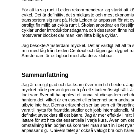
För att ta sig runt i Leiden rekommenderar jag starkt att
cykel. Det är defintitivt det smidigaste och mest ekonomisk
transportera sig runt på. Hela Leiden är anpassat för att c
otroligt fin miljö att cykla runt i. Skolan anordnar en försä
cyklar under introduktionsdagarna och dessutom finns ho
motsvarar blocket där man kan hitta billiga cyklar.
Jag besökte Amsterdam mycket. Det är väldigt lätt att ta si
min med tåg från Leiden Centraal och tågen går dygnet runt
Amsterdam är oslagbart med alla dess klubbar.
Sammanfattning
Jag är otroligt glad och tacksam över min tid i Leiden. Jag
mycket både personligen och på ett studiemässigt sätt. Ja
tacksam över att ha upplevt ett annat studiesystem och 
hantera det, vilket är en essentiell erfarenhet som andra s
utbyte inte har. Denna erfarenhet ser jag som ett försprå
vara till nytta för framtida studier och jobb internationellt. 
defintivt utvecklats till det bättre. Jag är mer effektiv i mit
lättare för att hitta det essentiella i varje kurs. Även om de
omställning från början så kommer man snart in i det nya
anpassar sig. Universitetet är också väldigt bra och håll