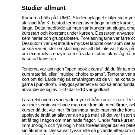
Studier allmänt
Kurserna hölls på LUMC. Studieupplägget skiljer sig mycket
skillnad från KI bestod terminen av många mindre kurser,
långa. Detta medförde att man var tvungen att plugga om
kursstart och konstant under kursen. Dessutom använde 
seminarier och grupparbeten. Föreläsningarna var färre och
Dessutom var det inte lika mycket laborationer som det ä
också var en stor omställning var att det inte var fokus på a
om exempelvis enzym och så vidare, utan fokus låg på p
baserad kunskap.
Tentorna var antingen "open book exams" då du får ta med 
kursmaterial, eller "multipel choice exams". Tentorna var 
kort om tid. Lärde mig så småningom att de vill ha korta o
gärna i punktform. Betygssystemet var också annorlunda. I
använde de sig av 1-10 där 6-10 var godkänt.
Lärarrelationerna varierade mycket från kurs till kurs. I vi
var mer seminarier hade man mer kontakt med lärare, och
kurser då det var mer förläsningar hade man mindre kont
upplevde ändå att alla var alerta på mail så det var i stort
att få tag i någon om man hade frågor. Under flera kurser
immunologin och fysiologin hölls föreläsningar där en pati
sin åkomma. Dessa var tyvärr inte så givande eftersom de 