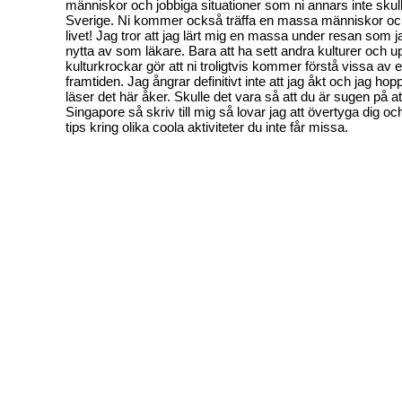
människor och jobbiga situationer som ni annars inte skul
Sverige. Ni kommer också träffa en massa människor och 
livet! Jag tror att jag lärt mig en massa under resan som
nytta av som läkare. Bara att ha sett andra kulturer och u
kulturkrockar gör att ni troligtvis kommer förstå vissa av er
framtiden. Jag ångrar definitivt inte att jag åkt och jag ho
läser det här åker. Skulle det vara så att du är sugen på att 
Singapore så skriv till mig så lovar jag att övertyga dig 
tips kring olika coola aktiviteter du inte får missa.