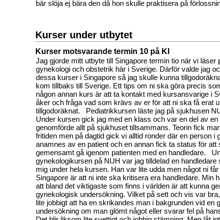
bär slöja ej bära den då hon skulle praktisera på förlossn
Kurser under utbytet
Kurser motsvarande termin 10 på KI
Jag gjorde mitt utbyte till Singapore termin tio när vi läser 
gynekologi och obstetrik här i Sverige. Därför valde jag o
dessa kurser i Singapore så jag skulle kunna tillgodoräk
kom tillbaks till Sverige. Ett tips om ni ska göra precis som
någon annan kurs är att ta kontakt med kursansvarige i Sv
åker och fråga vad som krävs av er för att ni ska få erat u
tillgodoräknat. Pediatrikkursen läste jag på sjukhusen
Under kursen gick jag med en klass och var en del av e
genomförde allt på sjukhuset tillsammans. Teorin fick man 
fritiden men på dagtid gick vi alltid ronder där en person i 
anamnes av en patient och en annan fick ta status för att
gemensamt gå igenom patienten med en handledare. U
gynekologikursen på NUH var jag tilldelad en handledar
mig under hela kursen. Han var lite udda men något ni får 
Singapore är att ni inte ska kritisera era handledare. Min 
att bland det viktigaste som finns i världen är att kunna g
gynekologisk undersökning. Vilket på sett och vis var bra, 
lite jobbigt att ha en skrikandes man i bakgrunden vid en
undersökning om man glömt något eller svarar fel på hans
Det blir liksom lite svettigt och jobbig stämning. Men låt i