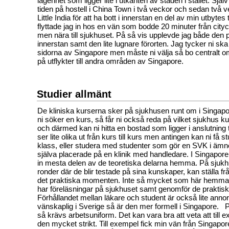
lägenhet som ligger lite i utkanten av staden i stället. Själ
tiden på hostell i China Town i två veckor och sedan två ve
Little India för att ha bott i innerstan en del av min utbytes 
flyttade jag in hos en vän som bodde 20 minuter från cit
men nära till sjukhuset. På så vis upplevde jag både den
innerstan samt den lite lugnare förorten. Jag tycker ni sk
sidorna av Singapore men måste ni välja så bo centralt o
på utflykter till andra områden av Singapore.
Studier allmänt
De kliniska kurserna sker på sjukhusen runt om i Singapor
ni söker en kurs, så får ni också reda på vilket sjukhus 
och därmed kan ni hitta en bostad som ligger i anslutning t
ser lite olika ut från kurs till kurs men antingen kan ni få
klass, eller studera med studenter som gör en SVK i ämnet 
själva placerade på en klinik med handledare. I Singapore
in mesta delen av de teoretiska delarna hemma. På sjuk
ronder där de blir testade på sina kunskaper, kan ställa fr
det praktiska momenten. Inte så mycket som här hemma i
har föreläsningar på sjukhuset samt genomför de prakti
Förhållandet mellan läkare och student är också lite ann
vänskaplig i Sverige så är den mer formell i Singapore. 
så krävs arbetsuniform. Det kan vara bra att veta att till
den mycket strikt. Till exempel fick min vän från Singapor