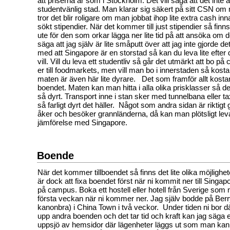
att priserna är som i Stockholm. Det vill säga att det inte 
studentvänlig stad. Man klarar sig säkert på sitt CSN om 
tror det blir roligare om man jobbat ihop lite extra cash in
sökt stipendier. När det kommer till just stipendier så finn
ute för den som orkar lägga ner lite tid på att ansöka om 
säga att jag själv är lite småputt över att jag inte gjorde d
med att Singapore är en storstad så kan du leva lite efter
vill. Vill du leva ett studentliv så går det utmärkt att bo p
er till foodmarkets, men vill man bo i innerstaden så kost
maten är även här lite dyrare. Det som framför allt kostar
boendet. Maten kan man hitta i alla olika prisklasser så de
så dyrt. Transport inne i stan sker med tunnelbana eller tax
så farligt dyrt det häller. Något som andra sidan är riktigt 
åker och besöker grannländerna, då kan man plötsligt le
jämförelse med Singapore.
Boende
När det kommer tillboendet så finns det lite olika möjlighete
är dock att fixa boendet först när ni kommit ner till Singapo
på campus. Boka ett hostell eller hotell från Sverige som 
första veckan när ni kommer ner. Jag själv bodde på Berry
kanonbra) i China Town i två veckor. Under tiden ni bor dä
upp andra boenden och det tar tid och kraft kan jag säga e
uppsjö av hemsidor där lägenheter läggs ut som man ka