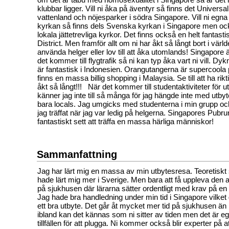
klubbar ligger. Vill ni åka på äventyr så finns det Universa
vattenland och nöjesparker i södra Singapore. Vill ni egna e
kyrkan så finns dels Svenska kyrkan i Singapore men o
lokala jättetrevliga kyrkor. Det finns också en helt fantast
District. Men framför allt om ni har åkt så långt bort i världen
använda helger eller lov till att åka utomlands! Singapore 
det kommer till flygtrafik så ni kan typ åka vart ni vill. Dy
är fantastisk i Indonesien. Orangutangerna är supercoola
finns en massa billig shopping i Malaysia. Se till att ha rikt
åkt så långt!!! När det kommer till studentaktiviteter för 
känner jag inte till så många för jag hängde inte med utby
bara locals. Jag umgicks med studenterna i min grupp 
jag träffat när jag var ledig på helgerna. Singapores Pubru
fantastiskt sett att träffa en massa härliga människor!
Sammanfattning
Jag har lärt mig en massa av min utbytesresa. Teoretiskt 
hade lärt mig mer i Sverige. Men bara att få uppleva den 
på sjukhusen där lärarna sätter ordentligt med krav på en
Jag hade bra handledning under min tid i Singapore vilket g
ett bra utbyte. Det går åt mycket mer tid på sjukhusen än 
ibland kan det kännas som ni sitter av tiden men det är eg
tillfällen för att plugga. Ni kommer också blir experter på a