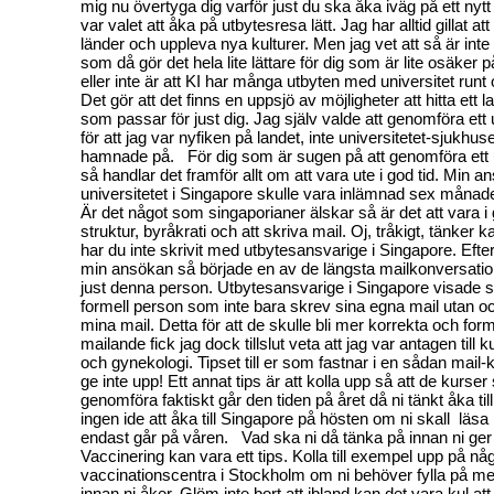
mig nu övertyga dig varför just du ska åka iväg på ett nyt
var valet att åka på utbytesresa lätt. Jag har alltid gillat a
länder och uppleva nya kulturer. Men jag vet att så är inte f
som då gör det hela lite lättare för dig som är lite osäker 
eller inte är att KI har många utbyten med universitet runt
Det gör att det finns en uppsjö av möjligheter att hitta ett la
som passar för just dig. Jag själv valde att genomföra ett 
för att jag var nyfiken på landet, inte universitetet-sjukhuse
hamnade på. För dig som är sugen på att genomföra ett 
så handlar det framför allt om att vara ute i god tid. Min an
universitetet i Singapore skulle vara inlämnad sex månade
Är det något som singaporianer älskar så är det att vara i g
struktur, byråkrati och att skriva mail. Oj, tråkigt, tänker
har du inte skrivit med utbytesansvarige i Singapore. Efter
min ansökan så började en av de längsta mailkonversatio
just denna person. Utbytesansvarige i Singapore visade 
formell person som inte bara skrev sina egna mail utan o
mina mail. Detta för att de skulle bli mer korrekta och forme
mailande fick jag dock tillslut veta att jag var antagen till 
och gynekologi. Tipset till er som fastnar i en sådan mail-
ge inte upp! Ett annat tips är att kolla upp så att de kurser 
genomföra faktiskt går den tiden på året då ni tänkt åka til
ingen ide att åka till Singapore på hösten om ni skall läsa
endast går på våren. Vad ska ni då tänka på innan ni ger
Vaccinering kan vara ett tips. Kolla till exempel upp på någ
vaccinationscentra i Stockholm om ni behöver fylla på m
innan ni åker. Glöm inte bort att ibland kan det vara kul at