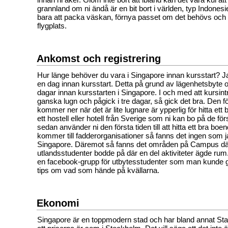
grannland om ni ändå är en bit bort i världen, typ Indones
bara att packa väskan, förnya passet om det behövs och å
flygplats.
Ankomst och registrering
Hur länge behöver du vara i Singapore innan kursstart? J
en dag innan kursstart. Detta på grund av lägenhetsbyte o
dagar innan kursstarten i Singapore. I och med att kursin
ganska lugn och pågick i tre dagar, så gick det bra. Den fö
kommer ner när det är lite lugnare är ypperlig för hitta et
ett hostell eller hotell från Sverige som ni kan bo på de fö
sedan använder ni den första tiden till att hitta ett bra boe
kommer till fadderorganisationer så fanns det ingen som jag
Singapore. Däremot så fanns det områden på Campus d
utlandsstudenter bodde på där en del aktiviteter ägde ru
en facebook-grupp för utbytesstudenter som man kunde gå
tips om vad som hände på kvällarna.
Ekonomi
Singapore är en toppmodern stad och har bland annat Sta