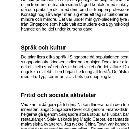
er, ni kommer och andra sidan få god kontakt med sjuksy
stå och prata lite skit med dem om hur knäppa professorer
Konstigt nog så vänjer man sig efter ett tag i situationerna
mindre och mindre. Det var under min gyn-placering fyra 
från Singapore som hade valt att studera extra gynekolo
hängde en hel del under kursens gång.
Språk och kultur
De talar flera olika språk i Singapore då populationen best
singaporianska kineser, indier och malajer. Dock talar al
det officiella språket på sjukhuset vilket gör det lättare. D
engelska dialekt till en början lite klurig att förstå. De älska
med –la. Typ, common la…. Lets go shopping la.
Fritid och sociala aktivteter
Vad kan ni då göra på fritiden. Ni kan flanera runt i den 
innerstan längst Singapore River och genom Finans-distri
helgerna gå igenom Singapore stora utbud av klubbar, ba
restauranger. Själv älskade jag Magic Carpet, ett fantastisk
malaysiska kvarteren. Jag tyckte China Town var kannon
om det är tabu med homosexualitet i Singapore så är det h