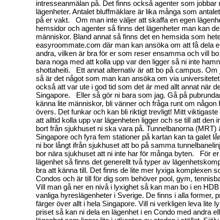
intresseanmälan på. Det finns också agenter som jobbar m
lägenheter. Antalet bluffmäklare är lika många som antalet r
på er vakt. Om man inte väljer att skaffa en egen lägenh
hemsidor och agenter så finns det lägenheter man kan d
människor. Bland annat så finns det en hemsida som het
easyroommate.com där man kan ansöka om att få dela e
andra, vilken är bra för er som reser ensamma och vill bo 
bara noga med att kolla upp var den ligger så ni inte hamna
shottaheiti. Ett annat alternativ är att bo på campus. Om j
så är det något som man kan ansöka om via universitetet 
också att var ute i god tid som det är med allt annat när d
Singapore. Eller så gör ni bara som jag. Gå på pubrundan
känna lite människor, bli vänner och fråga runt om någon ha
övers. Det funkar och kan bli riktigt trevligt! Mitt viktigaste 
att alltid kolla upp var lägenheten ligger och se till att den i
bort från sjukhuset ni ska vara på. Tunnelbanorna (MRT) ä
Singapore och fyra fem stationer på kartan kan ta galet lång
ni bor långt ifrån sjukhuset att bo på samma tunnelbanelinje
bor nära sjukhuset att ni inte har för många byten. För er 
lägenhet så finns det generellt två typer av lägenhetsko
bra att känna till. Det finns de lite mer lyxiga komplexen s
Condos och är till för dig som behöver pool, gym, tennisb
Vill man gå ner en nivå i lyxighet så kan man bo i en H
vanliga hyreslägenheter i Sverige. De finns i alla former, 
färger över allt i hela Singapore. Vill ni verkligen leva lite
priset så kan ni dela en lägenhet i en Condo med andra ell