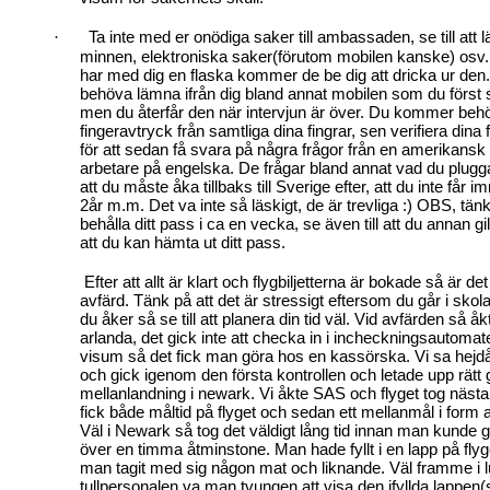
Ta inte med er onödiga saker till ambassaden, se till at
·
minnen, elektroniska saker(förutom mobilen kanske) os
har med dig en flaska kommer de be dig att dricka ur d
behöva lämna ifrån dig bland annat mobilen som du först 
men du återfår den när intervjun är över. Du kommer be
fingeravtryck från samtliga dina fingrar, sen verifiera dina
för att sedan få svara på några frågor från en amerikan
arbetare på engelska. De frågar bland annat vad du plugga
att du måste åka tillbaks till Sverige efter, att du inte får i
2år m.m. Det va inte så läskigt, de är trevliga :) OBS, tä
behålla ditt pass i ca en vecka, se även till att du annan gil
att du kan hämta ut ditt pass.
Efter att allt är klart och flygbiljetterna är bokade så är de
avfärd. Tänk på att det är stressigt eftersom du går i skola
du åker så se till att planera din tid väl. Vid avfärden så åkt
arlanda, det gick inte att checka in i incheckningsautomat
visum så det fick man göra hos en kassörska. Vi sa hejdå t
och gick igenom den första kontrollen och letade upp rätt ga
mellanlandning i newark. Vi åkte SAS och flyget tog näs
fick både måltid på flyget och sedan ett mellanmål i form
Väl i Newark så tog det väldigt lång tid innan man kunde g
över en timma åtminstone. Man hade fyllt i en lapp på fl
man tagit med sig någon mat och liknande. Väl framme i 
tullpersonalen va man tvungen att visa den ifyllda lappe