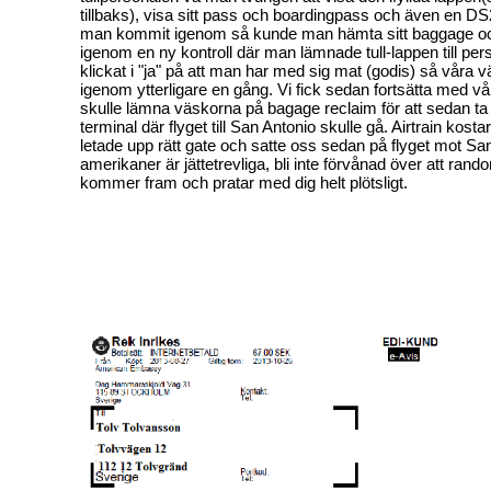
tillbaks), visa sitt pass och boardingpass och även en D
man kommit igenom så kunde man hämta sitt baggage o
igenom en ny kontroll där man lämnade tull-lappen till per
klickat i "ja" på att man har med sig mat (godis) så våra
igenom ytterligare en gång. Vi fick sedan fortsätta med v
skulle lämna väskorna på bagage reclaim för att sedan ta ett
terminal där flyget till San Antonio skulle gå. Airtrain kostar
letade upp rätt gate och satte oss sedan på flyget mot San
amerikaner är jättetrevliga, bli inte förvånad över att ra
kommer fram och pratar med dig helt plötsligt.