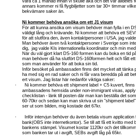
våra ca 1 månad innan vi skulle åka och det var alldeles fö
annars kommer ni få flygbiljetter som tar 30+ timmar vilket
bekvämare saker än.
Ni kommer behöva ansöka om ett J1 visum
För att kunna ansöka om visum behöver man fylla i en 
väldigt lång och krävande. Ni kommer att behöva ett SEV
för att slutföra den, även kontaktpersoner i USA, jag vald
Man behöver även två kontaktpersoner i Sverige som inte är
dig,
jag valde KIs internationella koordinator och min 
När du väl gjort klart DS-160 formen kan du boka en tid
man behöver då ha slutfört DS-160formen helt och fått e
som man använder för att boka sin tid.
Inför besöket på ambassaden finns det mycket att tänka
ha med sig en rad saker och ni får vara beredda på att be
ert visum. Jag listar här nedanför viktiga saker:
Ni kommer behöva ett shipment label + C5 kuvert, finns a
·
ambassadens hemsida under non-immigrant visas, apply f
checklistan - länk till posten där man kan beställa det so
60-70kr och sedan kan man skriva ut sin "shipment label"
ser ut som bilden, mig kostade det 67kr.
Inför intervjun behöver du även betala visum application 
·
bank(OBS inte internetkontor). Se till att få ett kvitto med
bankens stämpel. Visumet kostar 1120kr och det tillkom
som banken tar ut i avgift, SEBs avgift låg på 65kr.