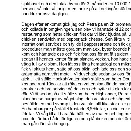
sjukhuset och den totala hyran för 3 månader ca 10 000-1
person, så inte så farligt med tanke på att det ingår städ 
handdukar osv. dagligen.
Dagen efter ankomst gick jag och Petra på en 2h prome
och kollade in omgivningen, sen blev vi hämtade kl 12 och f
restaurang som heter chicken filet där vi blev bjudna på lu
chicken sandwich med pepperjack cheese. Sen åkte vi till sk
international services och fyllde i pappersarbete och fick 
procedurer man måste göra om man t.ex. byter boende hä
kom och hämtade oss och fick fota oss för att få student i
sedan till hennes kontor för att planera veckan, hon had
vägg full av diplom. Hon lät oss låna hematologi och mikr
fick vi skjuts hem, satte på oss bikini och lade oss och s
gräsmatta nära vårt motell. Vi duschade sedan av oss för 
gick till ett ställe Hookah(vattenpipa) ställe som heter Dou
kostade runt 10dollar att röka en vattenpipa där, de hade 
smaker och bra service då de kom och bytte ut kolen för a
rök. Vi åt sedan på ett ställe som heter Highlander, Petra 
bluecheese burger av något slag, den va stor och såg ext
beställde en med svamp i, den va inte fullt lika stor eller g
En hamburgare på stället kostade 8,99dollar, en diet coke
2dollar. Vi såg till att bara äta hälften av maten och tog m
box, det är bra både för figuren och plånboken och det är in
man går därifrån hungrig.