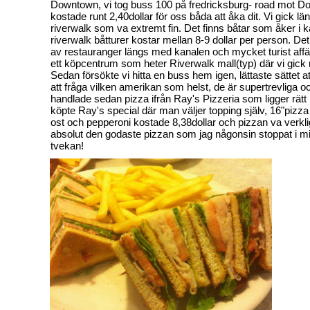
Downtown, vi tog buss 100 på fredricksburg- road mot D
kostade runt 2,40dollar för oss båda att åka dit. Vi gick 
riverwalk som va extremt fin. Det finns båtar som åker i 
riverwalk båtturer kostar mellan 8-9 dollar per person. Det
av restauranger längs med kanalen och mycket turist affä
ett köpcentrum som heter Riverwalk mall(typ) där vi gick
Sedan försökte vi hitta en buss hem igen, lättaste sättet att
att fråga vilken amerikan som helst, de är supertrevliga 
handlade sedan pizza ifrån Ray's Pizzeria som ligger rätt 
köpte Ray's special där man väljer topping själv, 16"piz
ost och pepperoni kostade 8,38dollar och pizzan va verkli
absolut den godaste pizzan som jag någonsin stoppat i m
tvekan!