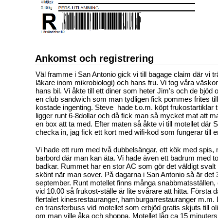
Ankomst och registrering
Väl framme i San Antonio gick vi till bagage claim där vi t
läkare inom mikrobiologi) och hans fru. Vi tog våra väskor
hans bil. Vi åkte till ett diner som heter Jim's och de bjöd 
en club sandwich som man tydligen fick pommes frites till, r
kostade ingenting. Steve
hade t.o.m. köpt frukostartiklar t
ligger runt 6-8dollar och då fick man så mycket mat att m
en box att ta med. Efter maten så åkte vi till motellet där 
checka in, jag fick ett kort med wifi-kod som fungerar till e
Vi hade ett rum med två dubbelsängar, ett kök med spis, m
barbord där man kan äta. Vi hade även ett badrum med toa
badkar. Rummet har en stor AC som gör det väldigt svalt 
skönt när man sover. På dagarna i San Antonio så är det 
september. Runt motellet finns många snabbmatsställen, 
vid 10.00 så frukost-ställe är lite svårare att hitta. Första
flertalet kinesrestauranger, hamburgarrestauranger m.m. D
en transferbuss vid motellet som erbjöd gratis skjuts till oli
om man ville åka och shoppa. Motellet låg ca 15 minuter