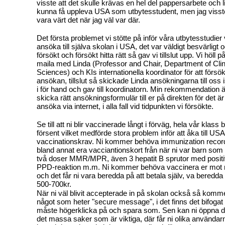
visste att det skulle krävas en hel del pappersarbete och l
kunna få uppleva USA som utbytesstudent, men jag visste 
vara värt det när jag väl var där.
Det första problemet vi stötte på inför våra utbytesstudier
ansöka till själva skolan i USA, det var väldigt besvärligt oc
försökt och försökt hitta rätt så gav vi tillslut upp. Vi höll på
maila med Linda (Professor and Chair, Department of Clin
Sciences) och KIs internationella koordinator för att försö
ansökan, tillslut så skickade Linda ansökningarna till oss i
i för hand och gav till koordinatorn. Min rekommendation ä
skicka rätt ansökningsformulär till er på direkten för det är
ansöka via internet, i alla fall vid tidpunkten vi försökte.
Se till att ni blir vaccinerade långt i förväg, hela vår klas
försent vilket medförde stora problem inför att åka till US
vaccinationskrav. Ni kommer behöva immunization record
bland annat era vacciantionskort från när ni var barn som b
två doser MMR/MPR, även 3 hepatit B sprutor med positiv 
PPD-reaktion m.m. Ni kommer behöva vaccinera er mot
och det får ni vara beredda på att betala själv, va beredda 
500-700kr.
När ni väl blivit accepterade in på skolan också så kommer n
något som heter "secure message", i det finns det bifogat
måste högerklicka på och spara som. Sen kan ni öppna de
det massa saker som är viktiga, där får ni olika använda