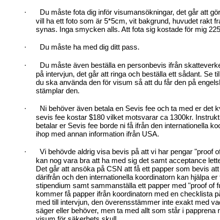
Du måste fota dig inför visumansökningar, det går att göra
·
vill ha ett foto som är 5*5cm, vit bakgrund, huvudet rakt 
synas. Inga smycken alls. Att fota sig kostade för mig 225
Du måste ha med dig ditt pass.
·
Du måste även beställa en personbevis ifrån skatteverket
·
på intervjun, det går att ringa och beställa ett sådant. Se ti
du ska använda den för visum så att du får den på engels
stämplar den.
Ni behöver även betala en Sevis fee och ta med er det kvi
·
sevis fee kostar $180 vilket motsvarar ca 1300kr. Instrukti
betalar er Sevis fee borde ni få ifrån den internationella ko
ihop med annan information ifrån USA.
Vi behövde aldrig visa bevis på att vi har pengar "proof o
·
kan nog vara bra att ha med sig det samt acceptance let
Det går att ansöka på CSN att få ett papper som bevis att 
därifrån och den internationella koordinatorn kan hjälpa er f
stipendium samt sammanställa ett papper med "proof of f
kommer få papper ifrån koordinatorn med en checklista p
med till intervjun, den överensstämmer inte exakt med 
säger eller behöver, men ta med allt som står i papprena 
visum för säkerhets skull.