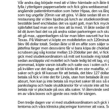
Vår andra dag började med att vi blev hämtade och åkte till
fylla i ytterligare pappersarbete och fick göra webbaserad
angående patientinformation som heter Hipaa, den va lång,
som tog ungefär 20min var att göra. Vi åkte sedan till en
restaurang där vi blev bjudna på lunch av studiekoordinato
beställde beef enchiladas det va sjukt gott, man fick myc
självfallet bad man om en box att ta med. Vi åkte sedan til
bil dit även fast det va på andra sidan parkeringen och sku
att gå max, uppenbarligen så tar man bilen oavsett hur kort
Texas. På Walmart vi köpte en mobiltelefon och 120minuter 
blev 86 dollar totalt. Sedan åkte vi till en affär som säljer s
jättefina färger men dessvärre får vi bara köpa de chokla
scrubsen jag såg kostar mellan 13-20dollar per del, vi fick
gick med studiekoordinatorn så mitt set kostade mig totalt 
sedan avsläppta vid motellet och hade ledig tid ett tag, vi 
promenad, köpte varsin iskaffe och satte oss i solen och nj
på kvällen var det dags att bli körda till en stor mataffär,
saker och gick till kassan för att betala, det blev 127 dolla
betala så fick vi inte det för Linda, utan hon betalade åt os
absurt, hon kan ju inte betala så mycket saker till oss så ef
panikslagna och hade skuldkänslor för vi visste inte att h
betala när vi plockade på oss alla saker. Vi återvände sedan
en av våra boxes och gjorde oss redo för sängen.
Den tredje dagen var vi med studiekoordinatorn och gick i
tentorna och våra kliniska placeringar kommer att vara. S