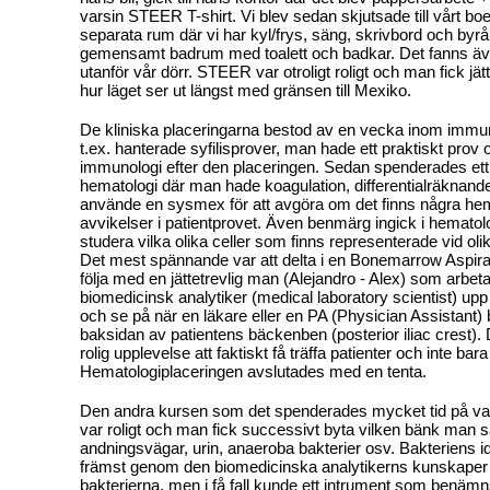
varsin STEER T-shirt. Vi blev sedan skjutsade till vårt bo
separata rum där vi har kyl/frys, säng, skrivbord och byrå
gemensamt badrum med toalett och badkar. Det fanns äve
utanför vår dörr. STEER var otroligt roligt och man fick jät
hur läget ser ut längst med gränsen till Mexiko.
De kliniska placeringarna bestod av en vecka inom immu
t.ex. hanterade syfilisprover, man hade ett praktiskt prov
immunologi efter den placeringen. Sedan spenderades ett
hematologi där man hade koagulation, differentialräknand
använde en sysmex för att avgöra om det finns några he
avvikelser i patientprovet. Även benmärg ingick i hematol
studera vilka olika celler som finns representerade vid oli
Det mest spännande var att delta i en Bonemarrow Aspira
följa med en jättetrevlig man (Alejandro - Alex) som arbe
biomedicinsk analytiker (medical laboratory scientist) upp 
och se på när en läkare eller en PA (Physician Assistant) b
baksidan av patientens bäckenben (posterior iliac crest). 
rolig upplevelse att faktiskt få träffa patienter och inte bara
Hematologiplaceringen avslutades med en tenta.
Den andra kursen som det spenderades mycket tid på var
var roligt och man fick successivt byta vilken bänk man sat
andningsvägar, urin, anaeroba bakterier osv. Bakteriens i
främst genom den biomedicinska analytikerns kunskape
bakterierna, men i få fall kunde ett intrument som benäm