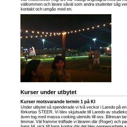
välkommen och lärare såväl som andra studenter såg verkli
kontakt och umgås med en.
Kurser under utbytet
Kurser motsvarande termin 1 på KI
Under utbytet så spenderade vi två veckor i Laredo på e
förkortas STEER. Vi blev skjutsade till Laredo av studie
även tog med massa cooking utensils till oss. Bilresan tar
timmar. Väl framme träffade vi läraren där (Roger) och pa
hans bil, gick till hans kontor där det blev pappersarbete + 