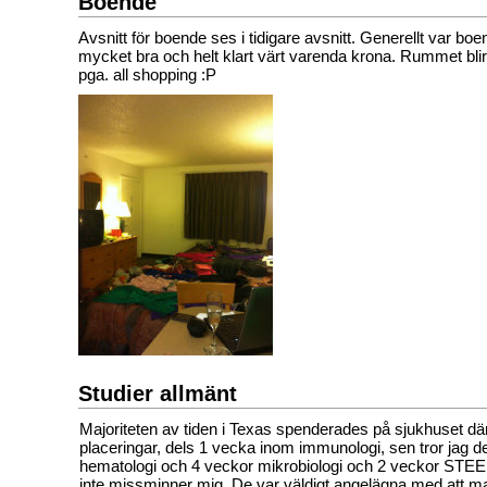
Boende
Avsnitt för boende ses i tidigare avsnitt. Generellt var bo
mycket bra och helt klart värt varenda krona. Rummet blir 
pga. all shopping :P
Studier allmänt
Majoriteten av tiden i Texas spenderades på sjukhuset där
placeringar, dels 1 vecka inom immunologi, sen tror jag d
hematologi och 4 veckor mikrobiologi och 2 veckor STEE
inte missminner mig. De var väldigt angelägna med att m