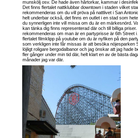
munskölj osv. De hade även hårtorkar, kammar i desinfe
Det finns flertalet nattklubbar downtown i staden vilket sta
rekommenderas om du vill pröva på nattlivet i San Antoni
helt underbar också, det finns en outlet i en stad som h
du synnerligen inte vill missa om du är en märkesnörd. V
kan tänka dig finns representerad där och till billiga prise
rekommenderas om man är en partyprisse är 6th Street i A
flertalet filmklipp på youtube om du är nyfiken på den par
som verkligen inte får missas är att besöka nöjesparken S
löjligt roligare bergodalbanor och jag önskar att jag hade
fler gånger under min tid där, helt klart en av de bästa da
månader jag var där.