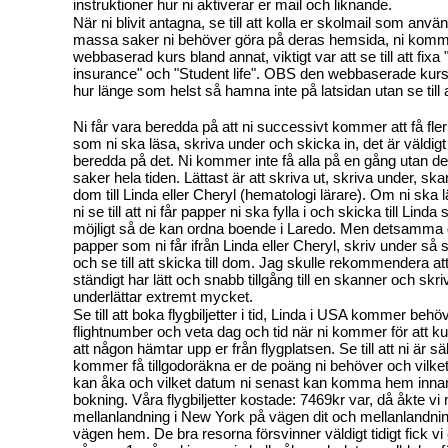
instruktioner hur ni aktiverar er mail och liknande.
När ni blivit antagna, se till att kolla er skolmail som anvä
massa saker ni behöver göra på deras hemsida, ni kom
webbaserad kurs bland annat, viktigt var att se till att fixa
insurance" och "Student life". OBS den webbaserade kurse
hur länge som helst så hamna inte på latsidan utan se till 
Ni får vara beredda på att ni successivt kommer att få fler
som ni ska läsa, skriva under och skicka in, det är väldi
beredda på det. Ni kommer inte få alla på en gång utan d
saker hela tiden. Lättast är att skriva ut, skriva under, sk
dom till Linda eller Cheryl (hematologi lärare). Om ni s
ni se till att ni får papper ni ska fylla i och skicka till Lind
möjligt så de kan ordna boende i Laredo. Men detsamma gäl
papper som ni får ifrån Linda eller Cheryl, skriv under så 
och se till att skicka till dom. Jag skulle rekommendera att 
ständigt har lätt och snabb tillgång till en skanner och skri
underlättar extremt mycket.
Se till att boka flygbiljetter i tid, Linda i USA kommer behö
flightnumber och veta dag och tid när ni kommer för att 
att någon hämtar upp er från flygplatsen. Se till att ni är sä
kommer få tillgodoräkna er de poäng ni behöver och vilket
kan åka och vilket datum ni senast kan komma hem innan 
bokning. Våra flygbiljetter kostade: 7469kr var, då åkte 
mellanlandning i New York på vägen dit och mellanlandni
vägen hem. De bra resorna försvinner väldigt tidigt fick vi 