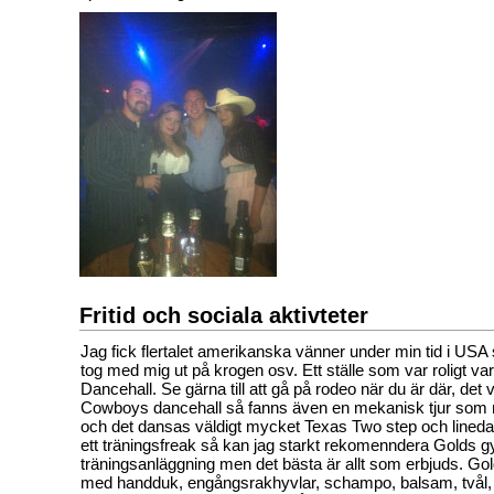
Fritid och sociala aktivteter
Jag fick flertalet amerikanska vänner under min tid i US
tog med mig ut på krogen osv. Ett ställe som var roligt 
Dancehall. Se gärna till att gå på rodeo när du är där, det v
Cowboys dancehall så fanns även en mekanisk tjur som
och det dansas väldigt mycket Texas Two step och line
ett träningsfreak så kan jag starkt rekomenndera Golds g
träningsanläggning men det bästa är allt som erbjuds. Go
med handduk, engångsrakhyvlar, schampo, balsam, tvål, 