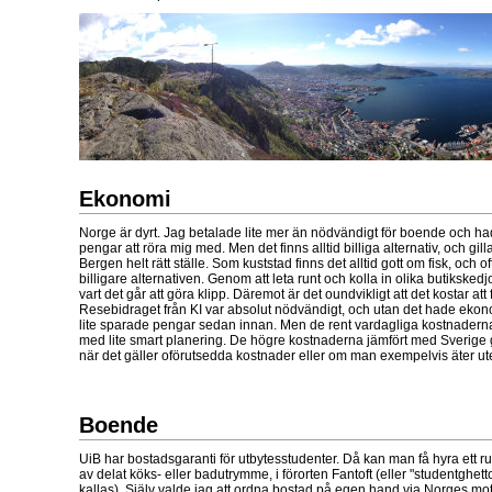
Ekonomi
Norge är dyrt. Jag betalade lite mer än nödvändigt för boende och hade
pengar att röra mig med. Men det finns alltid billiga alternativ, och gill
Bergen helt rätt ställe. Som kuststad finns det alltid gott om fisk, och of
billigare alternativen. Genom att leta runt och kolla in olika butiksked
vart det går att göra klipp. Däremot är det oundvikligt att det kostar att
Resebidraget från KI var absolut nödvändigt, och utan det hade ekonomi
lite sparade pengar sedan innan. Men de rent vardagliga kostnaderna 
med lite smart planering. De högre kostnaderna jämfört med Sverige g
när det gäller oförutsedda kostnader eller om man exempelvis äter ut
Boende
UiB har bostadsgaranti för utbytesstudenter. Då kan man få hyra ett r
av delat köks- eller badutrymme, i förorten Fantoft (eller "studentghet
kallas). Själv valde jag att ordna bostad på egen hand via Norges mots