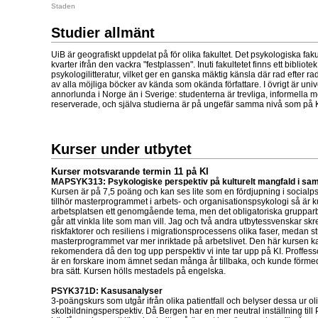
Staden
Studier allmänt
UiB är geografiskt uppdelat på för olika fakultet. Det psykologiska fakul
kvarter ifrån den vackra "festplassen". Inuti fakultetet finns ett bibliot
psykologilitteratur, vilket ger en ganska mäktig känsla där rad efter rad
av alla möjliga böcker av kända som okända författare. I övrigt är univer
annorlunda i Norge än i Sverige: studenterna är trevliga, informella me
reserverade, och själva studierna är på ungefär samma nivå som på K
Kurser under utbytet
Kurser motsvarande termin 11 på KI
MAPSYK313: Psykologiske perspektiv på kulturelt mangfald i sam
Kursen är på 7,5 poäng och kan ses lite som en fördjupning i socialp
tillhör masterprogrammet i arbets- och organisationspsykologi så är k
arbetsplatsen ett genomgående tema, men det obligatoriska gruppar
går att vinkla lite som man vill. Jag och två andra utbytessvenskar s
riskfaktorer och resiliens i migrationsprocessens olika faser, medan 
masterprogrammet var mer inriktade på arbetslivet. Den här kursen k
rekomendera då den tog upp perspektiv vi inte tar upp på KI. Proffes
är en forskare inom ämnet sedan många år tillbaka, och kunde förme
bra sätt. Kursen hölls mestadels på engelska.
PSYK371D: Kasusanalyser
3-poängskurs som utgår ifrån olika patientfall och belyser dessa ur ol
skolbildningsperspektiv. Då Bergen har en mer neutral inställning til