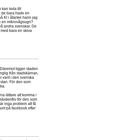
kan leda till
tt de bara hade en
å KI i åtanke hann jag
ra en mikrovågsugn?
två andra svenskar. De
a med bara en skiva
. Däremot ligger staden
änglig från stadskärnan,
m varit i den svenska
d stan. För den som
cka.
na lättare att komma i
studentliv för den som
 är inga problem att få
runt på facebook efter