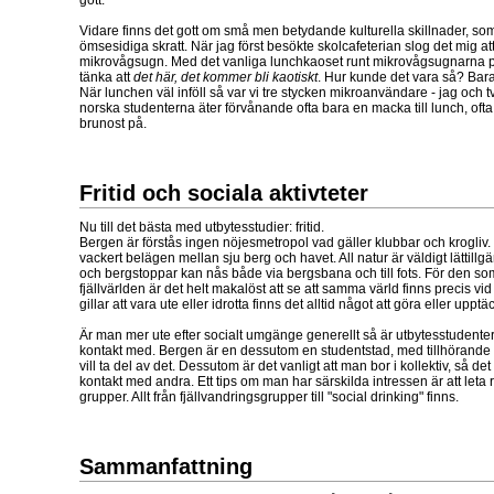
Vidare finns det gott om små men betydande kulturella skillnader, som 
ömsesidiga skratt. När jag först besökte skolcafeterian slog det mig a
mikrovågsugn. Med det vanliga lunchkaoset runt mikrovågsugnarna p
tänka att
det här, det kommer bli kaotiskt
. Hur kunde det vara så? Ba
När lunchen väl inföll så var vi tre stycken mikroanvändare - jag och 
norska studenterna äter förvånande ofta bara en macka till lunch, oft
brunost på.
Fritid och sociala aktivteter
Nu till det bästa med utbytesstudier: fritid.
Bergen är förstås ingen nöjesmetropol vad gäller klubbar och krogliv
vackert belägen mellan sju berg och havet. All natur är väldigt lättillg
och bergstoppar kan nås både via bergsbana och till fots. För den so
fjällvärlden är det helt makalöst att se att samma värld finns precis vi
gillar att vara ute eller idrotta finns det alltid något att göra eller upptä
Är man mer ute efter socialt umgänge generellt så är utbytesstudenter
kontakt med. Bergen är en dessutom en studentstad, med tillhörande 
vill ta del av det. Dessutom är det vanligt att man bor i kollektiv, så det
kontakt med andra. Ett tips om man har särskilda intressen är att leta 
grupper. Allt från fjällvandringsgrupper till "social drinking" finns.
Sammanfattning