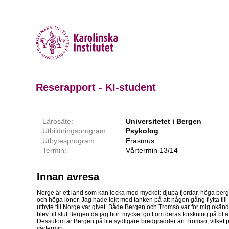
Reserapport - KI-student
Lärosäte:
Universitetet i Bergen
Utbildningsprogram:
Psykolog
Utbytesprogram:
Erasmus
Termin:
Vårtermin 13/14
Innan avresa
Norge är ett land som kan locka med mycket: djupa fjordar, höga berg, 
och höga löner. Jag hade lekt med tanken på att någon gång flytta till
utbyte till Norge var givet. Både Bergen och Tromsö var för mig okänd
blev till slut Bergen då jag hört mycket gott om deras forskning på bl.
Dessutom är Bergen på lite sydligare bredgradder än Tromsö, vilket p
vårtermin.