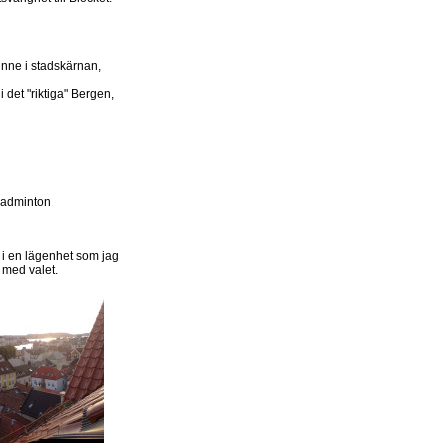
 inne i stadskärnan,
i det "riktiga" Bergen,
l badminton
m i en lägenhet som jag
 med valet.