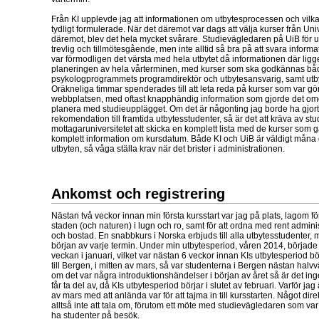
Från KI upplevde jag att informationen om utbytesprocessen och vilka
tydligt formulerade. När det däremot var dags att välja kurser från Uni
däremot, blev det hela mycket svårare. Studievägledaren på UiB för u
trevlig och tillmötesgående, men inte alltid så bra på att svara inform
var förmodligen det värsta med hela utbytet då informationen där ligger
planeringen av hela vårterminen, med kurser som ska godkännas bå
psykologprogrammets programdirektör och utbytesansvarig, samt utby
Oräkneliga timmar spenderades till att leta reda på kurser som var gö
webbplatsen, med oftast knapphändig information som gjorde det omöj
planera med studieupplägget. Om det är någonting jag borde ha gjor
rekomendation till framtida utbytesstudenter, så är det att kräva av s
mottagaruniversitetet att skicka en komplett lista med de kurser som 
komplett information om kursdatum. Både KI och UiB är väldigt måna om
utbyten, så våga ställa krav när det brister i administrationen.
Ankomst och registrering
Nästan två veckor innan min första kursstart var jag på plats, lagom f
staden (och naturen) i lugn och ro, samt för att ordna med rent admini
och bostad. En snabbkurs i Norska erbjuds till alla utbytesstudenter,
början av varje termin. Under min utbytesperiod, våren 2014, började
veckan i januari, vilket var nästan 6 veckor innan KIs utbytesperiod b
till Bergen, i mitten av mars, så var studenterna i Bergen nästan halvv
om det var några introduktionshändelser i början av året så är det in
får ta del av, då KIs utbytesperiod börjar i slutet av februari. Varför jag
av mars med att anlända var för att tajma in till kursstarten. Något di
alltså inte att tala om, förutom ett möte med studievägledaren som var 
ha studenter på besök.