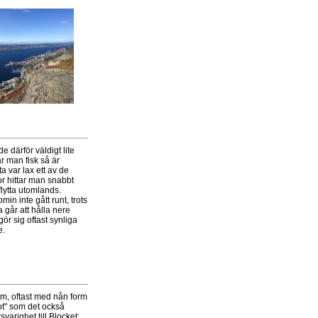
 därför väldigt lite
ar man fisk så är
ta var lax ett av de
jor hittar man snabbt
 flytta utomlands.
n inte gått runt, trots
går att hålla nere
ör sig oftast synliga
e.
um, oftast med nån form
tot" som det också
varighet till Blocket: