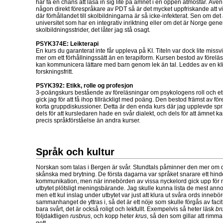
här få en chans att läsa in sig lite på ämnet i en öppen atmosfär. Även 
någon direkt förespråkare av PDT så är det mycket uppfriskande att 
där förhållandet till skolbildningarna är så icke-infekterat. Sen om det
universitet som har en integrativ inriktning eller om det är Norge gen
skolbildningsstrider, det låter jag stå osagt.
PSYK374E: Leikterapi
En kurs du garanterat inte får uppleva på KI. Titeln var dock lite miss
mer om ett förhållningssätt än en terapiform. Kursen bestod av förel
kan kommunicera lättare med barn genom lek än tal. Leddes av en kli
forskningsfritt.
PSYK392: Etikk, rolle og profesjon
3-poängskurs bestående av föreläsningar om psykologens roll och eti
gick jag för att få ihop tillräckligt med poäng. Den bestod främst av f
korta gruppdiskussioner. Detta är den enda kurs där jag upplevde spr
dels för att kursledaren hade en svår dialekt, och dels för att ämnet k
precis språkförståelse än andra kurser.
Språk och kultur
Norskan som talas i Bergen är svår. Stundtals påminner den mer om d
skånska med brytning. De första dagarna var språket snarare ett hinde
kommunikation, men när innebörden av vissa nyckelord gick upp för m
utbytet plötsligt meningsbärande. Jag skulle kunna lista de mest anno
men ett kul inslag under utbytet var just att klura ut svåra ords innebör
sammanhanget de yttras i, så det är ett nöje som skulle förgås av facit
bara svårt, det är också roligt och lekfullt. Exempelvis så heter läsk
br
följdaktligen
rusbrus
, och kopp heter
krus
, så den som gillar att rim
gott.