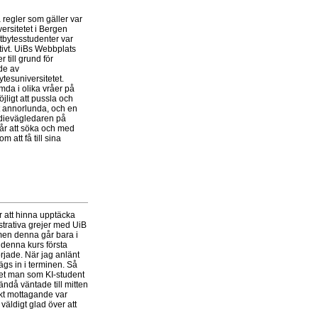
 regler som gäller var
versitetet i Bergen
tbytesstudenter var
ativt. UiBs Webbplats
 till grund för
de av
tesuniversitetet.
mda i olika vråer på
ligt att pussla och
t annorlunda, och en
tudievägledaren på
går att söka och med
 att få till sina
ör att hinna upptäcka
strativa grejer med UiB
 men denna går bara i
 denna kurs första
örjade. När jag anlänt
ägs in i terminen. Så
get man som KI-student
 ändå väntade till mitten
rekt mottagande var
väldigt glad över att