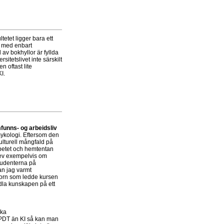
tetet ligger bara ett
ek med enbart
 av bokhyllor är fyllda
sitetslivet inte särskilt
n oftast lite
I.
funns- og arbeidsliv
sykologi. Eftersom den
ulturell mångfald på
betet och hemtentan
krev exempelvis om
studenterna på
an jag varmt
sorn som ledde kursen
dla kunskapen på ett
ika
l PDT än KI så kan man