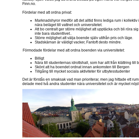
Finn.no.
Fördelar med att ordna privat:
Marknadshyror medför att det alltid finns lediga rum i kollektiv
nära beläget till vattnet och universitetet.
Att bo centralt ger större möjlighet att upptäcka och bli röra sig 
inte bara studentlivet..
Större möjlighet att välja boende själv utifrån pris och läge.
Stadskärnan är väldigt vacker, Fantoft desto mindre.
Förmodade fördelar med att ordna boenden via universitetet:
Billigt
Nära till studenternas idrottshall, som har allt från klättring til
Skönt att ha boendet ordnat innan ankomsten till Bergen
Tillgång till mycket sociala aktiviteter för utbytesstudenter
Det är förstås en smaksak vad man prioriterar, men jag hittade ett ru
delade med två andra studenter nära universitetet och är mycket nöjd