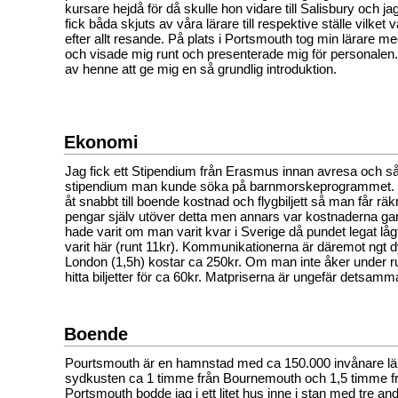
kursare hejdå för då skulle hon vidare till Salisbury och jag
fick båda skjuts av våra lärare till respektive ställe vilket 
efter allt resande. På plats i Portsmouth tog min lärare me
och visade mig runt och presenterade mig för personalen. V
av henne att ge mig en så grundlig introduktion.
Ekonomi
Jag fick ett Stipendium från Erasmus innan avresa och så
stipendium man kunde söka på barnmorskeprogrammet. 
åt snabbt till boende kostnad och flygbiljett så man får rä
pengar själv utöver detta men annars var kostnaderna g
hade varit om man varit kvar i Sverige då pundet legat låg
varit här (runt 11kr). Kommunikationerna är däremot ngt dyr
London (1,5h) kostar ca 250kr. Om man inte åker under 
hitta biljetter för ca 60kr. Matpriserna är ungefär detsam
Boende
Pourtsmouth är en hamnstad med ca 150.000 invånare l
sydkusten ca 1 timme från Bournemouth och 1,5 timme fr
Portsmouth bodde jag i ett litet hus inne i stan med tre andr