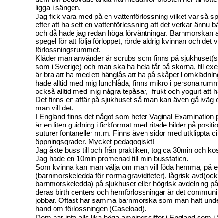
ligga i sängen.
Jag fick vara med på en vattenförlossning vilket var så 
efter att ha sett en vattenförlossning att det verkar ännu b
och då hade jag redan höga förväntningar. Barnmorskan 
spegel för att följa förloppet, rörde aldrig kvinnan och det v
förlossningsrummet.
Kläder man använder är scrubs som finns på sjukhuse
som i Sverige) och man ska ha hela tår på skorna, till exe
är bra att ha med ett hänglås att ha på skåpet i omklädn
hade alltid med mig lunchlåda, finns mikro i personalrum
också alltid med mig några tepåsar,
frukt och yogurt att 
Det finns en affär på sjukhuset så man kan även gå iväg
man vill det.
I England finns det något som heter Vaginal Examination
är en liten guidning i fickformat med ritade bilder på posit
suturer fontaneller m.m. Finns även sidor med utklippta cirk
öppningsgrader. Mycket pedagogiskt!
Jag åkte buss till och från praktiken, tog ca 30min och kos
Jag hade en 10min promenad till min busstation.
Som kvinna kan man välja om man vill föda hemma, på ett
(barnmorskeledda för normalgraviditeter), lågrisk avd(oc
barnmorskeledda) på sjukhuset eller högrisk avdelning på
deras birth centers och hemförlossningar är det commun
jobbar. Oftast har samma barnmorska som man haft under
hand om förlossningen (Caseload).
Dem har inte alls lika höga amningssiffor i England som 