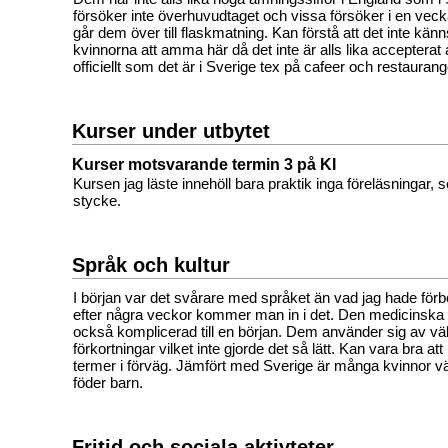
försöker inte överhuvudtaget och vissa försöker i en veck
går dem över till flaskmatning. Kan förstå att det inte känns 
kvinnorna att amma här då det inte är alls lika accepterat
officiellt som det är i Sverige tex på cafeer och restaurang
Kurser under utbytet
Kurser motsvarande termin 3 på KI
Kursen jag läste innehöll bara praktik inga föreläsningar,
stycke.
Språk och kultur
I början var det svårare med språket än vad jag hade för
efter några veckor kommer man in i det. Den medicinska
också komplicerad till en början. Dem använder sig av vä
förkortningar vilket inte gjorde det så lätt. Kan vara bra att
termer i förväg. Jämfört med Sverige är många kvinnor v
föder barn.
Fritid och sociala aktivteter