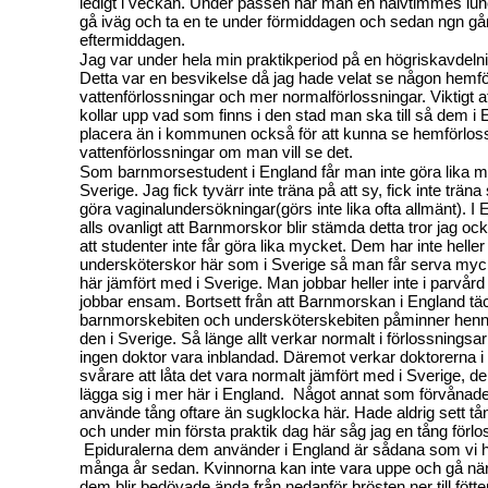
ledigt i veckan. Under passen har man en halvtimmes lu
gå iväg och ta en te under förmiddagen och sedan ngn g
eftermiddagen.
Jag var under hela min praktikperiod på en högriskavdeln
Detta var en besvikelse då jag hade velat se någon hemf
vattenförlossningar och mer normalförlossningar. Viktigt at
kollar upp vad som finns i den stad man ska till så dem i
placera än i kommunen också för att kunna se hemförlos
vattenförlossningar om man vill se det.
Som barnmorsestudent i England får man inte göra lika 
Sverige. Jag fick tyvärr inte träna på att sy, fick inte trän
göra vaginalundersökningar(görs inte lika ofta allmänt). I 
alls ovanligt att Barnmorskor blir stämda detta tror jag oc
att studenter inte får göra lika mycket. Dem har inte helle
undersköterskor här som i Sverige så man får serva myck
här jämfört med i Sverige. Man jobbar heller inte i parvår
jobbar ensam. Bortsett från att Barnmorskan i England t
barnmorskebiten och undersköterskebiten påminner henn
den i Sverige. Så länge allt verkar normalt i förlossningsa
ingen doktor vara inblandad. Däremot verkar doktorerna i 
svårare att låta det vara normalt jämfört med i Sverige, de
lägga sig i mer här i England.
Något annat som förvånade 
använde tång oftare än sugklocka här. Hade aldrig sett tå
och under min första praktik dag här såg jag en tång förlo
Epiduralerna dem använder i England är sådana som vi h
många år sedan. Kvinnorna kan inte vara uppe och gå när 
dem blir bedövade ända från nedanför brösten ner till föt