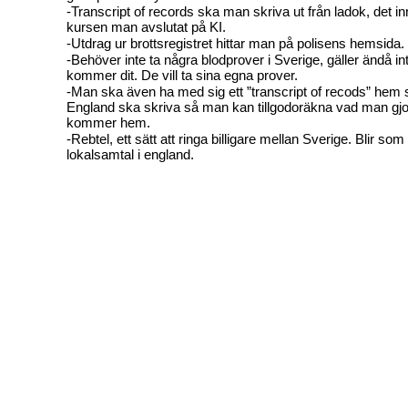
-Transcript of records ska man skriva ut från ladok, det in
kursen man avslutat på KI.
-Utdrag ur brottsregistret hittar man på polisens hemsida.
-Behöver inte ta några blodprover i Sverige, gäller ändå i
kommer dit. De vill ta sina egna prover.
-Man ska även ha med sig ett ”transcript of recods” hem s
England ska skriva så man kan tillgodoräkna vad man gjo
kommer hem.
-Rebtel, ett sätt att ringa billigare mellan Sverige. Blir som 
lokalsamtal i england.