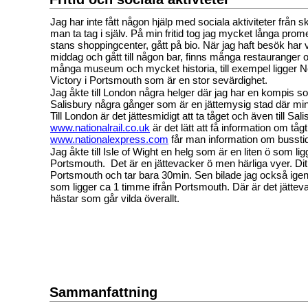
Jag har inte fått någon hjälp med sociala aktiviteter från sk
man ta tag i själv. På min fritid tog jag mycket långa prom
stans shoppingcenter, gått på bio. När jag haft besök har vi
middag och gått till någon bar, finns många restauranger
många museum och mycket historia, till exempel ligger 
Victory i Portsmouth som är en stor sevärdighet.
Jag åkte till London några helger där jag har en kompis s
Salisbury några gånger som är en jättemysig stad där mi
Till London är det jättesmidigt att ta tåget och även till Sal
www.nationalrail.co.uk
är det lätt att få information om tåg
www.nationalexpress.com
får man information om busstid
Jag åkte till Isle of Wight en helg som är en liten ö som lig
Portsmouth.
Det är en jättevacker ö men härliga vyer. Dit
Portsmouth och tar bara 30min. Sen bilade jag också ig
som ligger ca 1 timme ifrån Portsmouth. Där är det jätte
hästar som går vilda överallt.
Sammanfattning