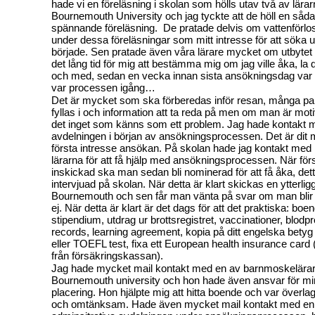
hade vi en föreläsning i skolan som hölls utav två av lärar
Bournemouth University och jag tyckte att de höll en såda
spännande föreläsning.
De pratade delvis om vattenförlo
under dessa föreläsningar som mitt intresse för att söka ut
började. Sen pratade även våra lärare mycket om utbytet
det lång tid för mig att bestämma mig om jag ville åka, la det
och med, sedan en vecka innan sista ansökningsdag var 
var processen igång…
Det är mycket som ska förberedas inför resan, många p
fyllas i och information att ta reda på men om man är moti
det inget som känns som ett problem. Jag hade kontakt me
avdelningen i början av ansökningsprocessen. Det är dit 
första intresse ansökan. På skolan hade jag kontakt me
lärarna för att få hjälp med ansökningsprocessen. När för
inskickad ska man sedan bli nominerad för att få åka, detta 
intervjuad på skolan. När detta är klart skickas en ytterlig
Bournemouth och sen får man vänta på svar om man blir 
ej. När detta är klart är det dags för att det praktiska: boen
stipendium, utdrag ur brottsregistret, vaccinationer, blodpro
records, learning agreement, kopia på ditt engelska betyg
eller TOEFL test, fixa ett European health insurance card (
från försäkringskassan).
Jag hade mycket mail kontakt med en av barnmoskelära
Bournemouth university och hon hade även ansvar för mi
placering. Hon hjälpte mig att hitta boende och var överl
och omtänksam. Hade även mycket mail kontakt med en