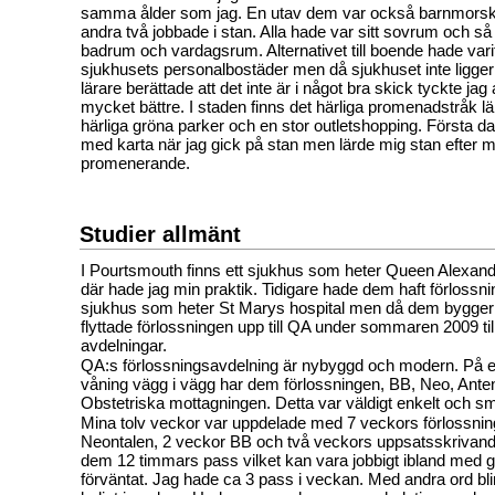
samma ålder som jag. En utav dem var också barnmorsk
andra två jobbade i stan. Alla hade var sitt sovrum och s
badrum och vardagsrum. Alternativet till boende hade varit
sjukhusets personalbostäder men då sjukhuset inte ligger
lärare berättade att det inte är i något bra skick tyckte jag 
mycket bättre. I staden finns det härliga promenadstråk l
härliga gröna parker och en stor outletshopping. Första da
med karta när jag gick på stan men lärde mig stan efter
promenerande.
Studier allmänt
I Pourtsmouth finns ett sjukhus som heter Queen Alexand
där hade jag min praktik. Tidigare hade dem haft förlossni
sjukhus som heter St Marys hospital men då dem bygger
flyttade förlossningen upp till QA under sommaren 2009 ti
avdelningar.
QA:s förlossningsavdelning är nybyggd och modern. På
våning vägg i vägg har dem förlossningen, BB, Neo, Ante
Obstetriska mottagningen. Detta var väldigt enkelt och sm
Mina tolv veckor var uppdelade med 7 veckors förlossnin
Neontalen, 2 veckor BB och två veckors uppsatsskrivand
dem 12 timmars pass vilket kan vara jobbigt ibland med g
förväntat. Jag hade ca 3 pass i veckan. Med andra ord bl