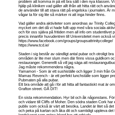
problem att komma in på ett bra sätt i den nya klassen. Vi el
hjälp på kliniken vad gäller allt ifrån att hitta rätt och anv
de använder till att stava rätt på engelska i journalen. Är 
vågar ta för sig lite så märker ni att inga hinder finns.
Vad gäller andra aktiviteter som anordnas av Trinity Colleg
mycket om det då vi hade fullt upp med våra sociala akti
och för oss själva på fritiden men all info om studentlivet p
precis innanför huvudentren till Universitetet men också v
https://www.facebook.com/groups/groupsattrinitycollege/
https://www.tcd.ie/
Staden i sig består av oändligt antal pubar och otroligt br
områden är lite mer slum men där finns vissa guldkorn 
restauranger. Generellt så vill jag säga att restaurangutbude
Jag måste rekommendera några.
Yamamori - Som är ett sushiställe och ligger 3 min från Gr
Mamas Revench - är ett perfekt lunchställe som ligger preci
Pubmaten på alla pubar.
Ett bra område att gå i för att hitta all fantastiskt mat är 
Grafton street. GÅ DIT!
En sista rekommendation. Hyr bil och åk någonstans. Förs
och vidare till Cliffs of Moher. Den södra staden Cork har e
publiv som också är värt att besöka. Landet är litet så det
och peka på kartan och åka dit och samtidigt uppleva det 
landskapet som gröna Irland har att erbjuda.