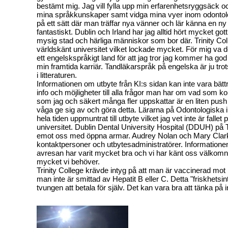
bestämt mig. Jag vill fylla upp min erfarenhetsryggsäck och
mina språkkunskaper samt vidga mina vyer inom odontolog
på ett sätt där man träffar nya vänner och lär känna en ny 
fantastiskt. Dublin och Irland har jag alltid hört mycket got
mysig stad och härliga människor som bor där. Trinity Coll
världskänt universitet vilket lockade mycket. För mig va det 
ett engelskspråkigt land för att jag tror jag kommer ha god 
min framtida karriär. Tandläkarspråk på engelska är ju trots
i litteraturen.
Informationen om utbyte från KI:s sidan kan inte vara bät
info och möjligheter till alla frågor man har om vad som 
som jag och säkert många fler uppskattar är en liten push i
våga ge sig av och göra detta. Lärarna på Odontologiska i
hela tiden uppmuntrat till utbyte vilket jag vet inte är fallet
universitet. Dublin Dental University Hospital (DDUH) på T
emot oss med öppna armar. Audrey Nolan och Mary Clar
kontaktpersoner och utbytesadministratörer. Informatione
avresan har varit mycket bra och vi har känt oss välkomna
mycket vi behöver.
Trinity College krävde intyg på att man är vaccinerad mot 
man inte är smittad av Hepatit B eller C. Detta "friskhetsi
tvungen att betala för själv. Det kan vara bra att tänka på 