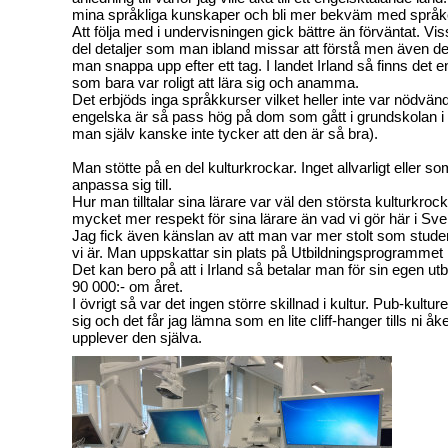
mina språkliga kunskaper och bli mer bekväm med språk
Att följa med i undervisningen gick bättre än förväntat. Viss
del detaljer som man ibland missar att förstå men även de
man snappa upp efter ett tag. I landet Irland så finns det en
som bara var roligt att lära sig och anamma.
Det erbjöds inga språkkurser vilket heller inte var nödvän
engelska är så pass hög på dom som gått i grundskolan i
man själv kanske inte tycker att den är så bra).
Man stötte på en del kulturkrockar. Inget allvarligt eller so
anpassa sig till.
Hur man tilltalar sina lärare var väl den största kulturkro
mycket mer respekt för sina lärare än vad vi gör här i Sve
Jag fick även känslan av att man var mer stolt som studen
vi är. Man uppskattar sin plats på Utbildningsprogrammet p
Det kan bero på att i Irland så betalar man för sin egen ut
90 000:- om året.
I övrigt så var det ingen större skillnad i kultur. Pub-kultur
sig och det får jag lämna som en lite cliff-hanger tills ni åke
upplever den själva.