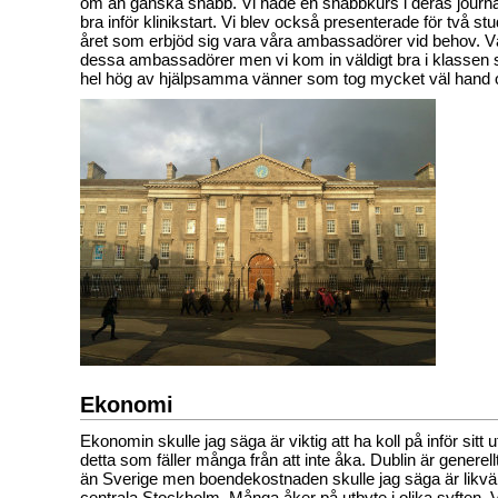
om än ganska snabb. Vi hade en snabbkurs i deras journa
bra inför klinikstart. Vi blev också presenterade för två st
året som erbjöd sig vara våra ambassadörer vid behov. V
dessa ambassadörer men vi kom in väldigt bra i klassen 
hel hög av hjälpsamma vänner som tog mycket väl hand
Ekonomi
Ekonomin skulle jag säga är viktig att ha koll på inför sitt u
detta som fäller många från att inte åka. Dublin är generellt s
än Sverige men boendekostnaden skulle jag säga är likvä
centrala Stockholm. Många åker på utbyte i olika syften. Vi