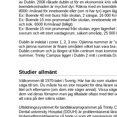
av Dublin. 2008 råkade dublin ut för en ekonomisk kris vilk
boendekostnaden är mycket dyr. Räkna med en boendeko
8000:-/månad för inneboende eller (om ni har tyr) egen lä
Ex: Boende 40 min buss från skolan, 2 sängar, 16 000 K
Ex: Boende 15 min promenad från skolan, inneboende ett r
och kök, 6500 Kr/månad (billigt)
Ex: Boende 15 min promenad från skolan, egen lägenhet 
sovrum och ett stort vardagsrum, säkert område, 25 000
Dublin är indelat i zoner 1, 2, 3 osv. Ojämna nummer är 
och jämna nummer är finare områden vilket kan vara bra a
Dublin centrum och ju längre ut från centrum man komme
nummer. Trinity Campus ligger i Dublin 2 mitt i centrala Du
Studier allmänt
Välkommen till 1970-talet i Sverig. Här har du som student
säga till om. Du måste ha en stor respekt för dina lärare oc
titel och efternamn (om dom inte säger annat). Vissa säge
dem vid deras förnamn men jag tilltalade oftast med titel 
att vara på den säkra sidan.
Utbildningssystemet för tandläkarprogrammet på Trinity C
Dental university Hospital (DDUH) är problembaserat lär
tisdagseftermiddagarna så hade vi som ett seminarium d