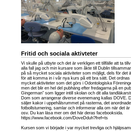
Fritid och sociala aktivteter
Vi skulle på utbyte och det är verkligen ett tillfälle att ta til
alla fall jag och min kursare som åkte till Dublin tillsamma
på så mycket sociala aktiviteter som möjligt, dels för det 
för att komma in i vår nya kurs på ett bra sätt. Det ordnas
mycket aktiviteter som det görs i Odontologiska Förening
men det blir en hel del pubhäng efter fredagarna på en pu
Gingerman" som ligger intill skolan och dit alla tandläkarst
Dom som arrangerar diverse evenemang kallas DOVE. D
säljer kakor i uppehålsrummet på rasterna, det anordnade
fotbollsturnering, samlar och informerar alla om när det är
osv. Du kan läsa mer om det här deras facebooksida.
https://www.facebook.com/DoveDduh?fref=ts
Kursen som vi började i var mycket trevliga och hjälpsa