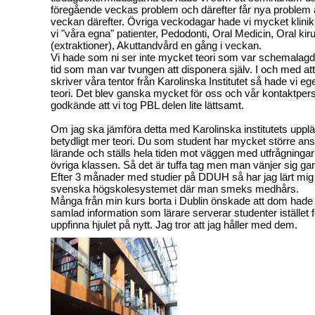
föregående veckas problem och därefter får nya problem 
veckan därefter. Övriga veckodagar hade vi mycket klini
vi "våra egna" patienter, Pedodonti, Oral Medicin, Oral kiru
(extraktioner), Akuttandvård en gång i veckan.
Vi hade som ni ser inte mycket teori som var schemalag
tid som man var tvungen att disponera själv. I och med att 
skriver våra tentor från Karolinska Institutet så hade vi eg
teori. Det blev ganska mycket för oss och vår kontaktpe
godkände att vi tog PBL delen lite lättsamt.
Om jag ska jämföra detta med Karolinska institutets uppl
betydligt mer teori. Du som student har mycket större ansv
lärande och ställs hela tiden mot väggen med utfrågningar 
övriga klassen. Så det är tuffa tag men man vänjer sig gan
Efter 3 månader med studier på DDUH så har jag lärt mig 
svenska högskolesystemet där man smeks medhårs.
Många från min kurs borta i Dublin önskade att dom hade
samlad information som lärare serverar studenter istället 
uppfinna hjulet på nytt. Jag tror att jag håller med dem.