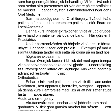
som har genomgått kirurgisk behandling. Vi är
två och 
som sedan ska presenteras för vår lärare på ett proffsigt sä
se mycket
cancer, cystor, slemhinneförändringar och 
Oral Medicine
Samma upplägg som för Oral Surgery. Två och två 
patietnen för att sedan presentera patienten inför
lärare o
Local Anestesia
Denna kurs innebär extraktioner. Vi delar upp gruppe
tar vi hand om patienter på löpande band.
Här görs en he
Peadiatrics
Under barntandvården så började vi på preklin första
utbyte. Här hade vi teori och praktik.
Exempel
på vad vi
splinta utslagna tänder och sätta på krona på en tand hos
högkariesaktiva mm.
Sedan övergick kursen i klinisk del med egna barnpat
vi en gång varannan vecka och vi gjorde
undersökning
fissurförseglingar, lättare ort, lagningar. Kliniken funger
advanced restorativ
clinic.
Orthodontics
Enbart klinik med patienter som vi blir tilldelade unde
Kefalometri, fast apparatur, kontroller, avtagbar
apparatu
på denna kurs i jämförelse med KI:s är att här sätter stud
fasta
apparaturen.
Acute and emergency
Akuttandvård som innebar att vi jobbade som assiste
graduates. Vi fick göra ganska mycket här såsom
ext