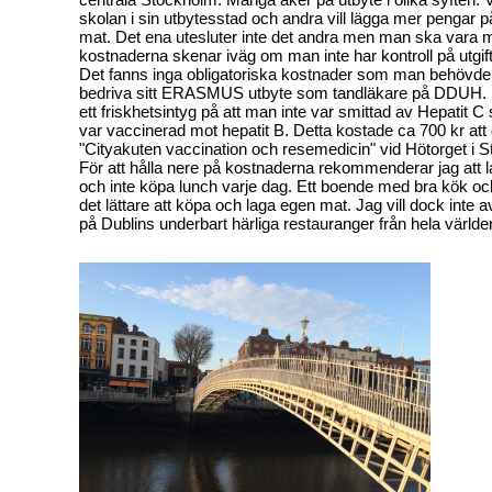
skolan i sin utbytesstad och andra vill lägga mer pengar 
mat. Det ena utesluter inte det andra men man ska vara 
kostnaderna skenar iväg om man inte har kontroll på utgif
Det fanns inga obligatoriska kostnader som man behövde b
bedriva sitt ERASMUS utbyte som tandläkare på DDUH.
ett friskhetsintyg på att man inte var smittad av Hepatit 
var vaccinerad mot hepatit B. Detta kostade ca 700 kr att
"Cityakuten vaccination och resemedicin" vid Hötorget i 
För att hålla nere på kostnaderna rekommenderar jag att 
och inte köpa lunch varje dag. Ett boende med bra kök och
det lättare att köpa och laga egen mat. Jag vill dock inte av
på Dublins underbart härliga restauranger från hela världe