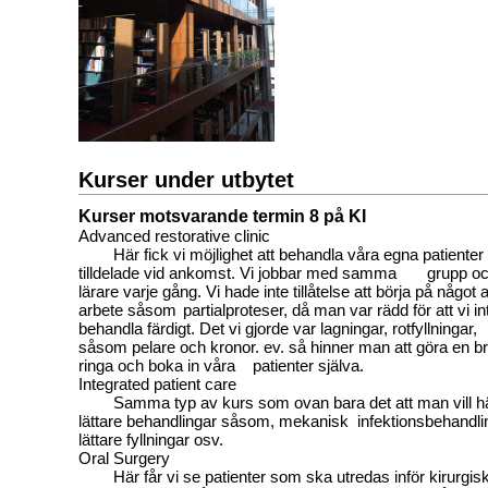
Kurser under utbytet
Kurser motsvarande termin 8 på KI
Advanced restorative clinic
Här fick vi möjlighet att behandla våra egna patienter
tilldelade vid ankomst. Vi jobbar med samma
grupp o
lärare varje gång. Vi hade inte tillåtelse att börja på något
arbete såsom
partialproteser, då man var rädd för att vi in
behandla färdigt. Det vi gjorde var lagningar, rotfyllningar,
såsom pelare och kronor. ev. så hinner man att göra en b
ringa och boka in våra
patienter själva.
Integrated patient care
Samma typ av kurs som ovan bara det att man vill här
lättare behandlingar såsom, mekanisk
infektionsbehandli
lättare fyllningar osv.
Oral Surgery
Här får vi se patienter som ska utredas inför kirurgi