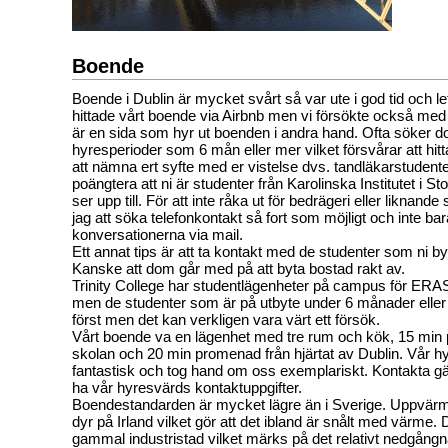
Boende
Boende i Dublin är mycket svårt så var ute i god tid och leta
hittade vårt boende via Airbnb men vi försökte också me
är en sida som hyr ut boenden i andra hand. Ofta söker d
hyresperioder som 6 mån eller mer vilket försvårar att hitta
att nämna ert syfte med er vistelse dvs. tandläkarstudent
poängtera att ni är studenter från Karolinska Institutet i St
ser upp till. För att inte råka ut för bedrägeri eller likna
jag att söka telefonkontakt så fort som möjligt och inte ba
konversationerna via mail.
Ett annat tips är att ta kontakt med de studenter som ni by
Kanske att dom går med på att byta bostad rakt av.
Trinity College har studentlägenheter på campus för ER
men de studenter som är på utbyte under 6 månader eller e
först men det kan verkligen vara värt ett försök.
Vårt boende va en lägenhet med tre rum och kök, 15 min
skolan och 20 min promenad från hjärtat av Dublin. Vår hy
fantastisk och tog hand om oss exemplariskt. Kontakta gär
ha vår hyresvärds kontaktuppgifter.
Boendestandarden är mycket lägre än i Sverige. Uppvär
dyr på Irland vilket gör att det ibland är snålt med värme. 
gammal industristad vilket märks på det relativt nedgångn