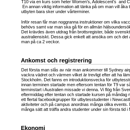
T10 via en kurs som heter Women’s, Adolescent’s and Ch
En annan viktig information att tänka på om man vill åka til
utbyten bara sker under vårterminer.
Inför resan får man noggranna instruktioner om vilka vac
behövs samt var man ska gå för en allmän hälsoundersökn
Det krävdes även utdrag från brottsregister, både svensk
australiensiskt. Dessa gick enkelt att ansöka om och det a
man på ca 2 veckor.
Ankomst och registrering
Det första man slås av när man ankommer till Sydney airp
vackra vädret och värmen vilket är trevligt efter att ha lä
Stockholm. Det fanns en introduktionsvecka för utbytes
innan terminen startade men eftersom tentan för T9 var s
terminstart i Australien missade vi denna. Vi flög från Sve
eftermiddag efter tentan och startade kursen på måndag 
ett flertal facebookgrupper för utbytesstudenter i Newcas
aktiviteter och på campus anordnas många olika events. D
många sätt att träffa andra studenter under sin första tid 
Ekonomi