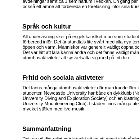
avdelningar samt ca 1 seminarium i veckan. En gång per
också ett ämne att förbereda en föreläsning inför sina kur
Språk och kultur
All undervisning sker på engelska vilket man som student p
förberedd inför. Det är stundtals lite svårt med alla nya te
öppen och varm. Människor var generellt väldigt öppna 
Det var lätt att lära känna andra och det fanns väldigt må
utomhusaktiviteter att sysselsätta sig med på fritiden.
Fritid och sociala aktivteter
Det fanns många utomhusaktiviteter där man kunde lära 
studenter. Newcastle University har både en dykklubb (N
University Diving and Exploration Society) och en klättri
University Mounteneering Club). I staden finns många utes
mycket ställen med live-musik.
Sammanfattning
Det var väldigt roligt och lärorikt att se ett annat sjukv