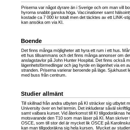
Priserna var något dyrare än i Sverige och om man vill bo 
hyrorna snabbt ganska höga. Vaccinationer samt hälsoint
kostade ca 7 000 kr totalt men det täcktes av ett LINK-
kan ansöka om via KI.
Boende
Det finns många möjligheter att hyra ett rum i ett hus. Må
ett hus tillsammans och det finns många annonser om dett
anslagstavlor på John Hunter Hospital. Det finns också 
lägenhetsförmedlingar och jag hyrde en lägenhet via en a
stranden. Priserna varierar beroende på läge. Sjukhuset l
med buss från centrum.
Studier allmänt
Till skillnad från andra utbyten på KI sträcker sig utbyte
University över en hel termin. Det inkluderar såväl skrift
samt valbara kurser. Vid återkomst till KI tillgodoräknas 
motsvarande den T10 som man läser på KI. Man skriver 
OSCE, som till stor del är mycket lik OSCE på Karolins
kan man tillgodoräkna sig hela kursen. Mycket av studiern