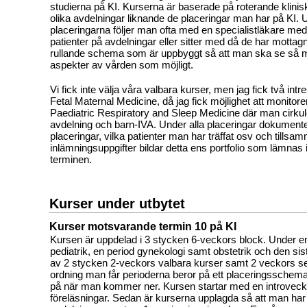
studierna på KI. Kurserna är baserade på roterande klinis
olika avdelningar liknande de placeringar man har på KI. 
placeringarna följer man ofta med en specialistläkare me
patienter på avdelningar eller sitter med då de har mottagn
rullande schema som är uppbyggt så att man ska se så m
aspekter av vården som möjligt.
Vi fick inte välja våra valbara kurser, men jag fick två int
Fetal Maternal Medicine, då jag fick möjlighet att monitor
Paediatric Respiratory and Sleep Medicine där man cirku
avdelning och barn-IVA. Under alla placeringar dokument
placeringar, vilka patienter man har träffat osv och till
inlämningsuppgifter bildar detta ens portfolio som lämnas in
terminen.
Kurser under utbytet
Kurser motsvarande termin 10 på KI
Kursen är uppdelad i 3 stycken 6-veckors block. Under e
pediatrik, en period gynekologi samt obstetrik och den sis
av 2 stycken 2-veckors valbara kurser samt 2 veckors s
ordning man får perioderna beror på ett placeringsschem
på när man kommer ner. Kursen startar med en introvec
föreläsningar. Sedan är kurserna upplagda så att man har 