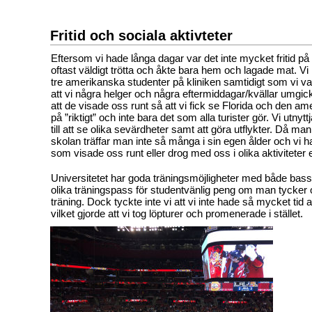
Fritid och sociala aktivteter
Eftersom vi hade långa dagar var det inte mycket fritid på 
oftast väldigt trötta och åkte bara hem och lagade mat. V
tre amerikanska studenter på kliniken samtidigt som vi va
att vi några helger och några eftermiddagar/kvällar umg
att de visade oss runt så att vi fick se Florida och den a
på ”riktigt” och inte bara det som alla turister gör. Vi utny
till att se olika sevärdheter samt att göra utflykter. Då man 
skolan träffar man inte så många i sin egen ålder och vi 
som visade oss runt eller drog med oss i olika aktiviteter e
Universitetet har goda träningsmöjligheter med både ba
olika träningspass för studentvänlig peng om man tycker
träning. Dock tyckte inte vi att vi inte hade så mycket tid 
vilket gjorde att vi tog löpturer och promenerade i stället.