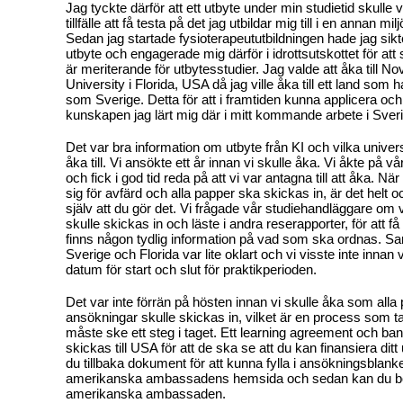
Jag tyckte därför att ett utbyte under min studietid skulle v
tillfälle att få testa på det jag utbildar mig till i en annan mil
Sedan jag startade fysioterapeututbildningen hade jag sikte
utbyte och engagerade mig därför i idrottsutskottet för a
är meriterande för utbytesstudier. Jag valde att åka till 
University i Florida, USA då jag ville åka till ett land som har
som Sverige. Detta för att i framtiden kunna applicera oc
kunskapen jag lärt mig där i mitt kommande arbete i Sve
Det var bra information om utbyte från KI och vilka unive
åka till. Vi ansökte ett år innan vi skulle åka. Vi åkte på v
och fick i god tid reda på att vi var antagna till att åka. Nä
sig för avfärd och alla papper ska skickas in, är det helt och
själv att du gör det. Vi frågade vår studiehandläggare om
skulle skickas in och läste i andra reserapporter, för att få a
finns någon tydlig information på vad som ska ordnas. S
Sverige och Florida var lite oklart och vi visste inte innan 
datum för start och slut för praktikperioden.
Det var inte förrän på hösten innan vi skulle åka som alla
ansökningar skulle skickas in, vilket är en process som ta
måste ske ett steg i taget. Ett learning agreement och ba
skickas till USA för att de ska se att du kan finansiera ditt 
du tillbaka dokument för att kunna fylla i ansökningsblankett
amerikanska ambassadens hemsida och sedan kan du bok
amerikanska ambassaden.