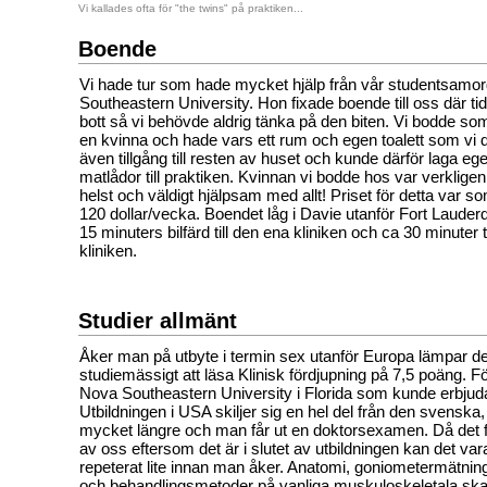
Vi kallades ofta för "the twins" på praktiken...
Boende
Vi hade tur som hade mycket hjälp från vår studentsamo
Southeastern University. Hon fixade boende till oss där ti
bott så vi behövde aldrig tänka på den biten. Vi bodde s
en kvinna och hade vars ett rum och egen toalett som vi 
även tillgång till resten av huset och kunde därför laga e
matlådor till praktiken. Kvinnan vi bodde hos var verkligen
helst och väldigt hjälpsam med allt! Priset för detta var s
120 dollar/vecka. Boendet låg i Davie utanför Fort Lauder
15 minuters bilfärd till den ena kliniken och ca 30 minuter t
kliniken.
Studier allmänt
Åker man på utbyte i termin sex utanför Europa lämpar de
studiemässigt att läsa Klinisk fördjupning på 7,5 poäng. F
Nova Southeastern University i Florida som kunde erbjuda
Utbildningen i USA skiljer sig en hel del från den svenska, 
mycket längre och man får ut en doktorsexamen. Då det 
av oss eftersom det är i slutet av utbildningen kan det var
repeterat lite innan man åker. Anatomi, goniometermätn
och behandlingsmetoder på vanliga muskuloskeletala sk