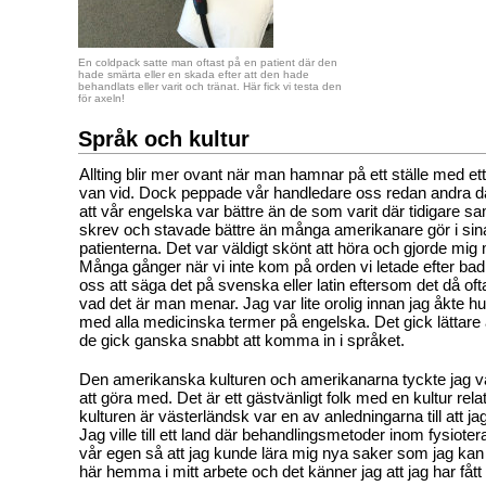
En coldpack satte man oftast på en patient där den
hade smärta eller en skada efter att den hade
behandlats eller varit och tränat. Här fick vi testa den
för axeln!
Språk och kultur
Allting blir mer ovant när man hamnar på ett ställe med et
van vid. Dock peppade vår handledare oss redan andra 
att vår engelska var bättre än de som varit där tidigare sam
skrev och stavade bättre än många amerikanare gör i si
patienterna. Det var väldigt skönt att höra och gjorde mi
Många gånger när vi inte kom på orden vi letade efter ba
oss att säga det på svenska eller latin eftersom det då oftas
vad det är man menar. Jag var lite orolig innan jag åkte hu
med alla medicinska termer på engelska. Det gick lättare 
de gick ganska snabbt att komma in i språket.
Den amerikanska kulturen och amerikanarna tyckte jag var 
att göra med. Det är ett gästvänligt folk med en kultur relati
kulturen är västerländsk var en av anledningarna till att jag
Jag ville till ett land där behandlingsmetoder inom fysioterap
vår egen så att jag kunde lära mig nya saker som jag ka
här hemma i mitt arbete och det känner jag att jag har fåt