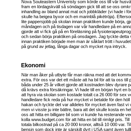
Nova Souteastern Univeristy som körde oss till vår husv
fram en lördagskväll så söndagen gick till att se oss omk
inhandling av bland annat mat och jobbkläder (vi hade i förv
skulle ha beigea byxor och en marinblå pikétröja). Efter
lite pappersjobb på skolan innan praktiken kunde börja, gj
måndagen och på tisdagen var vår handledare på en annan 
gjorde att vi fick gå på en föreläsning på fysioterapeutp
och sedan börja praktiken på onsdagen. Jag tyckte detta
innan praktiken började men man är såklart trött i huvude
på grund av jetlag, långa dagar och mycket nya intryck.
Ekonomi
När man åker på utbyte får man räkna med att det kommer 
extra. För oss var det ett måste att ha bil för att ta oss till
båda under 25 år vilket gjorde att kostnaden blev dyrare p
då krävs extra försäkringar. Vi hade till en början hyrt en bi
att hyra via skolan som kostade totalt ca 26 000 för sex v
handledare fick reda på hur mycket vi betalde för den höll
hakan och tyckte det var alldeles för mycket även fast vi 
men vi visste ju inte bättre, bara att det skulle kosta en he
oss att hitta en billigare bil som vi kunde ha resterande vec
kolla www.budget.com för att hitta en bil till rimligt pris. Ti
totala bilkostnad på ca 20 000 kronor, alltså 10 000 var. T
bensin som dock inte är särskilt dyrt i USA samt även tu