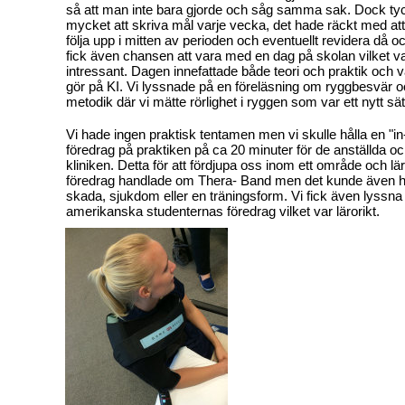
så att man inte bara gjorde och såg samma sak. Dock tyck
mycket att skriva mål varje vecka, det hade räckt med att 
följa upp i mitten av perioden och eventuellt revidera då o
fick även chansen att vara med en dag på skolan vilket va
intressant. Dagen innefattade både teori och praktik och var 
gör på KI. Vi lyssnade på en föreläsning om ryggbesvär o
metodik där vi mätte rörlighet i ryggen som var ett nytt sät
Vi hade ingen praktisk tentamen men vi skulle hålla en "in-
föredrag på praktiken på ca 20 minuter för de anställda o
kliniken. Detta för att fördjupa oss inom ett område och lär
föredrag handlade om Thera- Band men det kunde även 
skada, sjukdom eller en träningsform. Vi fick även lyssna
amerikanska studenternas föredrag vilket var lärorikt.