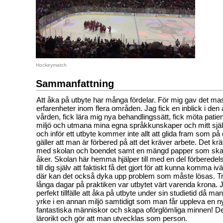
Hockeymatch
Sammanfattning
Att åka på utbyte har många fördelar. För mig gav det ma
erfarenheter inom flera områden. Jag fick en inblick i de
vården, fick lära mig nya behandlingssätt, fick möta patie
miljö och utmana mina egna språkkunskaper och mitt själ
och inför ett utbyte kommer inte allt att glida fram som p
gäller att man är förbered på att det kräver arbete. Det kr
med skolan och boendet samt en mängd papper som ska 
åker. Skolan här hemma hjälper till med en del förberedel
till dig själv att faktiskt få det gjort för att kunna komma iv
där kan det också dyka upp problem som måste lösas. Tro
långa dagar på praktiken var utbytet värt varenda krona. J
perfekt tillfälle att åka på utbyte under sin studietid då man
yrke i en annan miljö samtidigt som man får uppleva en ny 
fantastiska människor och skapa oförglömliga minnen! Det
lärorikt och gör att man utvecklas som person.