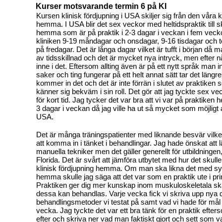
Kurser motsvarande termin 6 på KI
Kursen klinisk fördjupning i USA skiljer sig från den våra 
hemma. I USA blir det sex veckor med heltidspraktik till sk
hemma som är på praktik i 2-3 dagar i veckan i fem veck
kliniken 9-19 måndagar och onsdagar, 9-16 tisdagar och 
på fredagar. Det är långa dagar vilket är tufft i början då m
av tidsskillnad och det är mycket nya intryck, men efter 
inne i det. Eftersom allting även är på ett nytt språk man i
saker och ting fungerar på ett helt annat sätt tar det längr
kommer in det och det är inte förrän i slutet av praktiken
känner sig bekväm i sin roll. Det gör att jag tyckte sex 
för kort tid. Jag tycker det var bra att vi var på praktiken 
3 dagar i veckan då jag ville ha ut så mycket som möjligt 
USA.
Det är många träningspatienter med liknande besvär vilket g
att komma in i tänket i behandlingar. Jag hade önskat att 
manuella tekniker men det gäller generellt för utbildningen, 
Florida. Det är svårt att jämföra utbytet med hur det skulle 
klinisk fördjupning hemma. Om man ska likna det med s
hemma skulle jag säga att det var som en praktik ute i pr
Praktiken ger dig mer kunskap inom muskuloskeletala sk
dessa kan behandlas. Varje vecka fick vi skriva upp nya
behandlingsmetoder vi testat på samt vad vi hade för må
vecka. Jag tyckte det var ett bra tänk för en praktik efte
efter och skriva ner vad man faktiskt gjort och sett som v