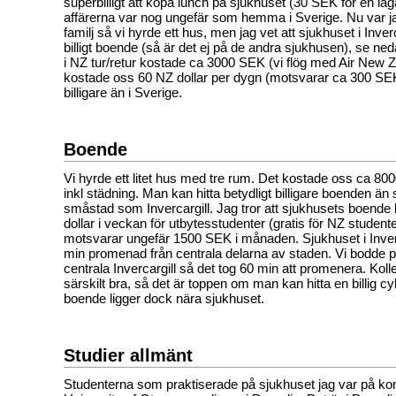
superbilligt att köpa lunch på sjukhuset (30 SEK för en lag
affärerna var nog ungefär som hemma i Sverige. Nu var 
familj så vi hyrde ett hus, men jag vet att sjukhuset i Inver
billigt boende (så är det ej på de andra sjukhusen), se neda
i NZ tur/retur kostade ca 3000 SEK (vi flög med Air New Ze
kostade oss 60 NZ dollar per dygn (motsvarar ca 300 SEK
billigare än i Sverige.
Boende
Vi hyrde ett litet hus med tre rum. Det kostade oss ca 8
inkl städning. Man kan hitta betydligt billigare boenden än 
småstad som Invercargill. Jag tror att sjukhusets boende
dollar i veckan för utbytesstudenter (gratis för NZ studenter
motsvarar ungefär 1500 SEK i månaden. Sjukhuset i Inverc
min promenad från centrala delarna av staden. Vi bodde 
centrala Invercargill så det tog 60 min att promenera. Kollek
särskilt bra, så det är toppen om man kan hitta en billig c
boende ligger dock nära sjukhuset.
Studier allmänt
Studenterna som praktiserade på sjukhuset jag var på kom