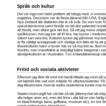
Språk och kultur
Det var inga som helst problem att hänga med, vi svenskar
engelska. Dessutom var de flesta läkarna från USA, Eng
Nya Zeeland där dialekten inte är så svår. De som kom från
sjuksköterskorna samt förstås en hel den patienter) kund
att förstå, men oftast gick det bra. Så vitt jag minns erbjö
språkkurser, men jag tror att KI bl.a. har kurser i medicins
säkert kan vara bra. Kulturen tycker jag påminner mycket
är ffa väldigt avslappnade och vänliga och lätta att ha att
Maorikulturen hann vi tyvärr inte se så mycket av, flest m
Nordön, men maorifolket är betydligt bättre integrerat i s
aboriginkulturen är i Australien. T.ex ä blandäktenskap väld
Fritid och sociala aktivteter
Eftersom jag åkte dit med min familj hittade jag mest på
vet faktiskt inte vad som erbjöds för utbytesstudenter. På 
dag tillsammans med de andra studenterna kunde man kn
Staden Invercargill har väl inte så där jättemycket att erbj
alla helger utom en), men det finns i alla fall en stor här
en löpar/tränings-bana, golfbana, museum etc), en stor fi
crawl-undervisning, biograf mm.