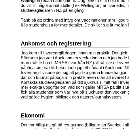
Wellington redan hade gått ut. Jag blev till slut nöjd med
du vill till något annat ställe (t ex Wellington) än Dunedin,
studievägledaren i NZ på en gång!
Tänk på att ordna med intyg om vaccinationer mm i god ti
KI's studenthälsa för mer detaljer. De skiljer sig åt mellan
Ankomst och registrering
Jag kom till Invercargill dagen innan min praktik. Det gick 
Eftersom jag var i Auckland en vecka innan och jag hade få
man måste ha ett MRSA svar från NZ (alltså inte ett svenskt
påbörja sin praktik bekostade jag ett sådant i Auckland. När
Invercargill visade det sig att jag lika gärna kunde ha gjort
där och kunnat påbörja min praktik även utan att svaret 
Kontakta studievägledaren på ditt sjukhus (i mitt fall i Inverc
mer exakta uppgifter om vad som gäller MRSA på ditt sju
fick alla studenter som var nya på sjukhuset den vecka
vad gällde hygien, bibliotek och datorer/journalsystem.
Ekonomi
Det var billigt att gå på restaurang (billigare än Sverige i all