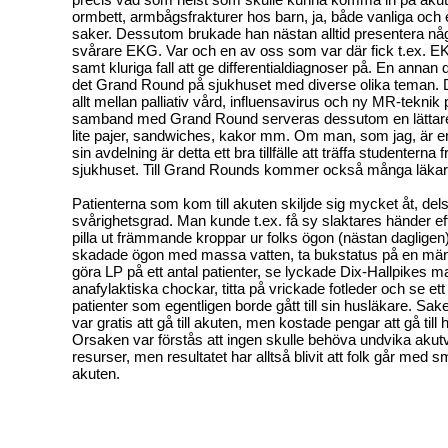
ormbett, armbågsfrakturer hos barn, ja, både vanliga och 
saker. Dessutom brukade han nästan alltid presentera någr
svårare EKG. Var och en av oss som var där fick t.ex. EKG
samt kluriga fall att ge differentialdiagnoser på. En annan
det Grand Round på sjukhuset med diverse olika teman. 
allt mellan palliativ vård, influensavirus och ny MR-teknik 
samband med Grand Round serveras dessutom en lättare 
lite pajer, sandwiches, kakor mm. Om man, som jag, är 
sin avdelning är detta ett bra tillfälle att träffa studenterna 
sjukhuset. Till Grand Rounds kommer också många läkar
Patienterna som kom till akuten skiljde sig mycket åt, del
svårighetsgrad. Man kunde t.ex. få sy slaktares händer ef
pilla ut främmande kroppar ur folks ögon (nästan dagligen)
skadade ögon med massa vatten, ta bukstatus på en män
göra LP på ett antal patienter, se lyckade Dix-Hallpikes 
anafylaktiska chockar, titta på vrickade fotleder och se ett 
patienter som egentligen borde gått till sin husläkare. Sak
var gratis att gå till akuten, men kostade pengar att gå till
Orsaken var förstås att ingen skulle behöva undvika aku
resurser, men resultatet har alltså blivit att folk går med s
akuten.