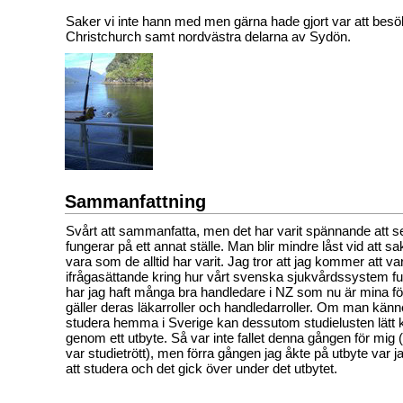
Saker vi inte hann med men gärna hade gjort var att besö
Christchurch samt nordvästra delarna av Sydön.
Sammanfattning
Svårt att sammanfatta, men det har varit spännande att 
fungerar på ett annat ställe. Man blir mindre låst vid att s
vara som de alltid har varit. Jag tror att jag kommer att v
ifrågasättande kring hur vårt svenska sjukvårdssystem f
har jag haft många bra handledare i NZ som nu är mina fö
gäller deras läkarroller och handledarroller. Om man känner
studera hemma i Sverige kan dessutom studielusten lätt 
genom ett utbyte. Så var inte fallet denna gången för mig (
var studietrött), men förra gången jag åkte på utbyte var j
att studera och det gick över under det utbytet.