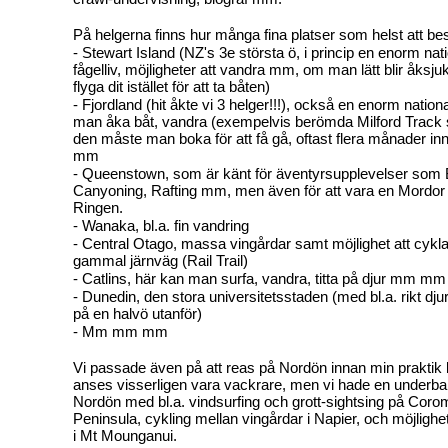
På helgerna finns hur många fina platser som helst att be
- Stewart Island (NZ's 3e största ö, i princip en enorm nat
fågelliv, möjligheter att vandra mm, om man lätt blir åksjuk 
flyga dit istället för att ta båten)
- Fjordland (hit åkte vi 3 helger!!!), också en enorm nation
man åka båt, vandra (exempelvis berömda Milford Track 
den måste man boka för att få gå, oftast flera månader in
mm
- Queenstown, som är känt för äventyrsupplevelser so
Canyoning, Rafting mm, men även för att vara en Mordor
Ringen.
- Wanaka, bl.a. fin vandring
- Central Otago, massa vingårdar samt möjlighet att cykla
gammal järnväg (Rail Trail)
- Catlins, här kan man surfa, vandra, titta på djur mm mm
- Dunedin, den stora universitetsstaden (med bl.a. rikt djurl
på en halvö utanför)
- Mm mm mm
Vi passade även på att reas på Nordön innan min praktik
anses visserligen vara vackrare, men vi hade en underbar
Nordön med bl.a. vindsurfing och grott-sightsing på Coro
Peninsula, cykling mellan vingårdar i Napier, och möjlighet t
i Mt Mounganui.