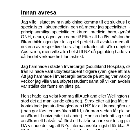
Innan avresa
Jag ville i slutet av min utbildning komma till ett sjukhus i
specialister i akutmedicin, och då menar jag specialister i
princip samtliga specialiteter: kirurgi, medicin, barn, gyn/o
ÖNH, neuro, ögon, you name it! Efter att ha läst nästan he
läkarutbildningen tyckte jag det perfekt att avsluta med at
delarna av respektive kurs. Jag lockades att söka utbyte 
Australien, men ville allra helst till NZ då jag aldrig hade va
då landet verkade helt fantastiskt.
Jag hamnade i staden Invercargill (Southland Hospital), där
från KI hade varit utbytesstudent tidigare (vanligare att ma
Att jag hamnade i Invercargill berodde på att jag var väldi
veckor jag ville vara utbytesstudent samt på vilken avdeln
var stället det fanns en plats på.
Helst hade jag velat komma till Auckland eller Wellington 
stod det att man kunde göra det). Strax efter att jag fått m
kontaktade jag studievägledaren i NZ för att kunna göra
(man gör först en ansökan till KI, när man sedan får plat
ansökan till universitet i utlandet). Hon sa dock att jag sk
ansökan ett halvår, så först ett halvår senare sökte jag plat
DÅ visade det sig att NZs interna ansökningstid för bl.a. 