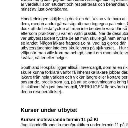
är värdefull som student och respekteras och behandlas väl
minst av just överläkarna.
Handledningen skiljde sig dock en del. Vissa ville bara att d
dem, medan andra gärna såg att man tog egna patienter
dock att de flesta tyckte att man inte behövde vara där så
eftersom praktiken ju var en valfri praktik. När de dessut
var utbytesstudent tyckte de att man skulle gå hem ännu ti
se landet. Någon läkare frågade t.o.m. vad jag gjorde där
utbytesstudenter inte ens skulle vara på sjukhuset… Hur 
välja när man ville komma och gå, samt om man skulle va
kvällar, nätter eller helger.
Southland Hospital ligger alltså i Invercargill, som är en rikti
skulle kunna förklara varför få inhemska läkare jobbar där
läkare från hela världen och vickar längre eller kortare per
passar de, precis som jag, på att se omgivningarna kring I
till skillnad från just Invercargill, VERKLIGEN är sevärda (s
denna reseberättelse).
Kurser under utbytet
Kurser motsvarande termin 11 på KI
Jag tillgodoräknade kursen/praktiken under termin 11 på