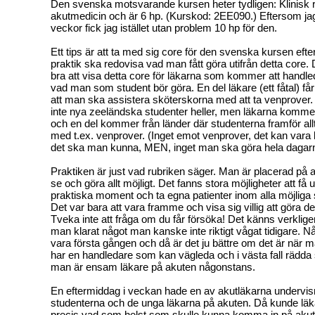
Den svenska motsvarande kursen heter tydligen: Klinisk ro
akutmedicin och är 6 hp. (Kurskod: 2EE090.) Eftersom jag
veckor fick jag istället utan problem 10 hp för den.
Ett tips är att ta med sig core för den svenska kursen eft
praktik ska redovisa vad man fått göra utifrån detta core.
bra att visa detta core för läkarna som kommer att handled
vad man som student bör göra. En del läkare (ett fåtal) får 
att man ska assistera sköterskorna med att ta venprover.
inte nya zeeländska studenter heller, men läkarna kommer
och en del kommer från länder där studenterna framför allt h
med t.ex. venprover. (Inget emot venprover, det kan vara b
det ska man kunna, MEN, inget man ska göra hela dagar
Praktiken är just vad rubriken säger. Man är placerad på 
se och göra allt möjligt. Det fanns stora möjligheter att få
praktiska moment och ta egna patienter inom alla möjliga
Det var bara att vara framme och visa sig villig att göra 
Tveka inte att fråga om du får försöka! Det känns verkligen
man klarat något man kanske inte riktigt vågat tidigare. 
vara första gången och då är det ju bättre om det är när 
har en handledare som kan vägleda och i västa fall rädda
man är ensam läkare på akuten någonstans.
En eftermiddag i veckan hade en av akutläkarna undervisn
studenterna och de unga läkarna på akuten. Då kunde lä
precis vad som helst som skulle kunna komma in på akut