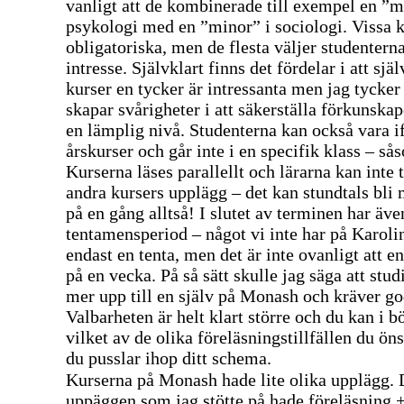
vanligt att de kombinerade till exempel en ”m
psykologi med en ”minor” i sociologi. Vissa k
obligatoriska, men de flesta väljer studenterna
intresse. Självklart finns det fördelar i att sjä
kurser en tycker är intressanta men jag tycker
skapar svårigheter i att säkerställa förkunska
en lämplig nivå. Studenterna kan också vara i
årskurser och går inte i en specifik klass – så
Kurserna läses parallellt och lärarna kan inte t
andra kursers upplägg – det kan stundtals bli 
på en gång alltså! I slutet av terminen har äve
tentamensperiod – något vi inte har på Karoli
endast en tenta, men det är inte ovanligt att en
på en vecka. På så sätt skulle jag säga att stu
mer upp till en själv på Monash och kräver go
Valbarheten är helt klart större och du kan i b
vilket av de olika föreläsningstillfällen du ön
du pusslar ihop ditt schema.
Kurserna på Monash hade lite olika upplägg. 
uppäggen som jag stötte på hade föreläsning +