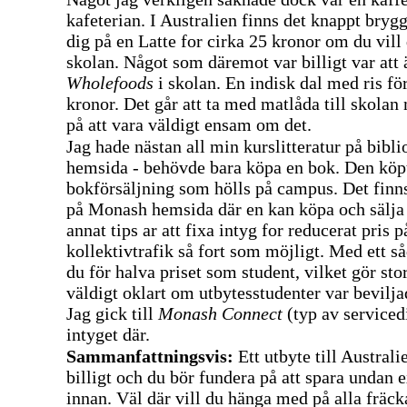
kafeterian. I Australien finns det knappt bryg
dig på en Latte for cirka 25 kronor om du vill 
skolan. Något som däremot var billigt var att 
Wholefoods
i skolan. En indisk dal med ris fö
kronor. Det går att ta med matlåda till skolan
på att vara väldigt ensam om det.
Jag hade nästan all min kurslitteratur på bibli
hemsida - behövde bara köpa en bok. Den köpt
bokförsäljning som hölls på campus. Det finns
på Monash hemsida där en kan köpa och sälja 
annat tips ar att fixa intyg for reducerat pris p
kollektivtrafik så fort som möjligt. Med ett s
du för halva priset som student, vilket gör sto
väldigt oklart om utbytesstudenter var bevilja
Jag gick till
Monash Connect
(typ av serviced
intyget där.
Sammanfattningsvis:
Ett utbyte till Australi
billigt och du bör fundera på att spara undan 
innan. Väl där vill du hänga med på alla fräck