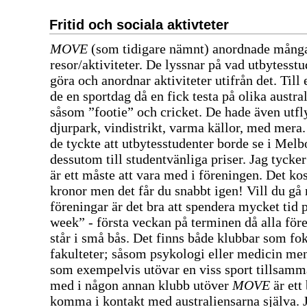
Fritid och sociala aktivteter
MOVE
(som tidigare nämnt) anordnade mång
resor/aktiviteter. De lyssnar på vad utbytesstu
göra och anordnar aktiviteter utifrån det. Til
de en sportdag då en fick testa på olika austra
såsom ”footie” och cricket. De hade även utfly
djurpark, vindistrikt, varma källor, med mera.
de tyckte att utbytesstudenter borde se i Mel
dessutom till studentvänliga priser. Jag tycker
är ett måste att vara med i föreningen. Det kos
kronor men det får du snabbt igen! Vill du gå
föreningar är det bra att spendera mycket tid 
week” - första veckan på terminen då alla för
står i små bås. Det finns både klubbar som fo
fakulteter; såsom psykologi eller medicin me
som exempelvis utövar en viss sport tillsamm
med i någon annan klubb utöver
MOVE
är ett 
komma i kontakt med australiensarna själva. 