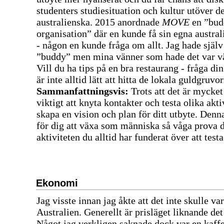
studenters studiesituation och kultur utöver d
australienska. 2015 anordnade
MOVE
en ”bud
organisation” där en kunde få sin egna austra
- någon en kunde fråga om allt. Jag hade själv
”buddy” men mina vänner som hade det var vä
Vill du ha tips på en bra restaurang - fråga di
är inte alltid lätt att hitta de lokala guldgruvo
Sammanfattningsvis:
Trots att det är mycket 
viktigt att knyta kontakter och testa olika aktiv
skapa en vision och plan för ditt utbyte. Denna
för dig att växa som människa så våga prova 
aktiviteten du alltid har funderat över att testa
Ekonomi
Jag visste innan jag åkte att det inte skulle vara
Australien. Generellt är prisläget liknande det
Något jag verkligen saknade dock var en kaffe 