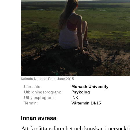
Kakadu National Park, June 2015
Lärosäte:
Monash University
Utbildningsprogram:
Psykolog
Utbytesprogram:
INK
Termin:
Vårtermin 14/15
Innan avresa
Att få sätta erfarenhet och kunskap i perspektiv