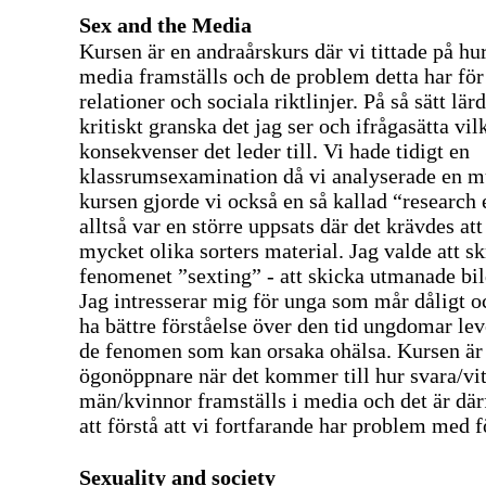
Sex and the Media
Kursen är en andraårskurs där vi tittade på h
media framställs och de problem detta har för 
relationer och sociala riktlinjer. På så sätt lär
kritiskt granska det jag ser och ifrågasätta vil
konsekvenser det leder till. Vi hade tidigt en
klassrumsexamination då vi analyserade en m
kursen gjorde vi också en så kallad “research
alltså var en större uppsats där det krävdes att 
mycket olika sorters material. Jag valde att s
fenomenet ”sexting” - att skicka utmanade bil
Jag intresserar mig för unga som mår dåligt oc
ha bättre förståelse över den tid ungdomar lev
de fenomen som kan orsaka ohälsa. Kursen är
ögonöppnare när det kommer till hur svara/vi
män/kvinnor framställs i media och det är därf
att förstå att vi fortfarande har problem med 
Sexuality and society