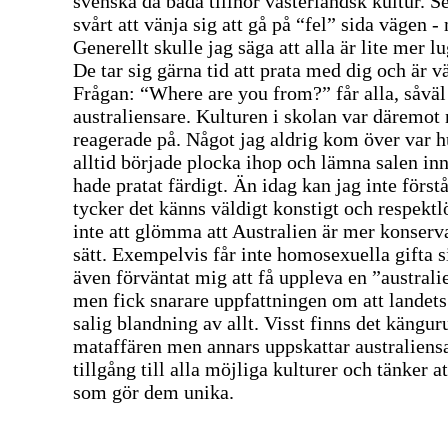
svenska då båda tillhör västerländsk kultur. Se
svårt att vänja sig att gå på “fel” sida vägen -
Generellt skulle jag säga att alla är lite mer l
De tar sig gärna tid att prata med dig och är v
Frågan: “Where are you from?” får alla, såväl
australiensare. Kulturen i skolan var däremot 
reagerade på. Något jag aldrig kom över var h
alltid började plocka ihop och lämna salen in
hade pratat färdigt. Än idag kan jag inte först
tycker det känns väldigt konstigt och respektlö
inte att glömma att Australien är mer konserva
sätt. Exempelvis får inte homosexuella gifta s
även förväntat mig att få uppleva en ”australi
men fick snarare uppfattningen om att landets
salig blandning av allt. Visst finns det känguru
mataffären men annars uppskattar australiensa
tillgång till alla möjliga kulturer och tänker at
som gör dem unika.