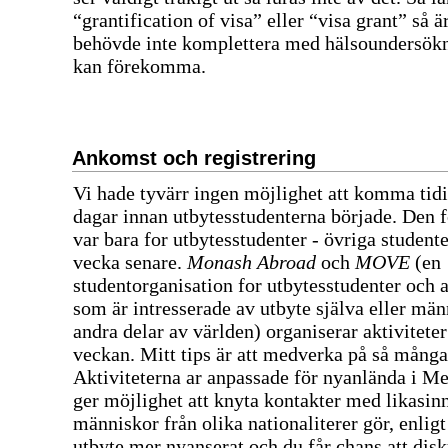
“grantification of visa” eller “visa grant” så är
behövde inte komplettera med hälsoundersök
kan förekomma.
Ankomst och registrering
Vi hade tyvärr ingen möjlighet att komma tidi
dagar innan utbytesstudenterna började. Den 
var bara for utbytesstudenter - övriga student
vecka senare.
Monash Abroad
och
MOVE
(en
studentorganisation for utbytesstudenter och a
som är intresserade av utbyte själva eller män
andra delar av världen) organiserar aktivitete
veckan. Mitt tips är att medverka på så mång
Aktiviteterna ar anpassade för nyanlända i M
ger möjlighet att knyta kontakter med likasinn
människor från olika nationaliterer gör, enligt
utbyte mer nyanserat och du får chans att dis