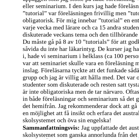
eller seminarium. I den kurs jag hade föreläs
”tutorial” var föreläsningen frivillig men ”tut
obligatorisk. För mig innebar ”tutorial” en en
varje vecka med lärare och ca 15 andra studen
diskuterade veckans tema och den tillhörande
Du måste gå på 8 av 10 ”tutorials” för att god
såvida du inte har läkarintyg. De kurser jag 
i, hade vi seminarium i helklass (ca 100 pers
var att seminariet skulle vara en föreläsning 
inslag. Föreläsarna tyckte att det funkade sådär
grupp och jag är villig att hålla med. Det var of
studenter som diskuterade och resten satt tys
är inte obligatoriska men de tar närvaro. Oftas
in både föreläsningar och seminarium så det gå
det hemifrån. Jag rekommenderar dock att gå p
en möjlighet att få insikt och erfara det austr
skolsystemet och öva sin engelska!
Sammanfattningsvis:
Jag uppfattade det aus
skolsystemet som ganska annorlunda från det 