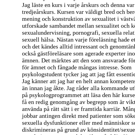
Jag läste en kurs i varje årskurs och denna va
tredjeårskurs. Kursen var väldigt bred och be
mening och konstruktion av sexualitet i västv
utforskade sambandet mellan sexualitet och k
sexualundervisning, pornografi, sexuella rela
sexuell hälsa. Nästan varje föreläsning hade e
och det kändes alltid intressant och genomtän
också gästföreläsare som agerade experter in
ämnen. Det märktes att den som ansvarade fö
för ämnet och fångade mångas intresse. Som
psykologstudent tycker jag att jag fått essenti
Jag känner att jag har en helt annan kompet
än innan jag åkte. Jag råder alla kommande ut
på psykologprogrammet att läsa den här kurs
få en redig genomgång av begrepp som är vikt
använda på rätt sätt i er framtida karriär. Må
jobbar antingen direkt med patienter som söke
sexuella dysfunktioner eller med människor 
diskrimineras på grund av könsidentitet/sexue