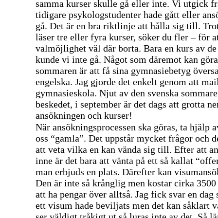
samma kurser skulle gå eller inte. Vi utgick f
tidigare psykologstudenter hade gått eller ans
gå. Det är en bra riktlinje att hålla sig till. Tro
läser tre eller fyra kurser, söker du fler – för a
valmöjlighet väl där borta. Bara en kurs av de 
kunde vi inte gå. Något som däremot kan göra
sommaren är att få sina gymnasiebetyg översat
engelska. Jag gjorde det enkelt genom att ma
gymnasieskola. Njut av den svenska sommaren
beskedet, i september är det dags att grotta ner
ansökningen och kurser!
När ansökningsprocessen ska göras, ta hjälp 
oss “gamla”. Det uppstår mycket frågor och d
att veta vilka en kan vända sig till. Efter att 
inne är det bara
att vänta
på ett så kallat “offe
man erbjuds en plats. Därefter kan visumansö
Den är inte så krånglig men kostar cirka 3500 k
att ha pengar över alltså. Jag fick svar en dag
ett visum hade beviljats men det kan såklart v
ser väldigt tråkigt ut så luras inte av det. Så l