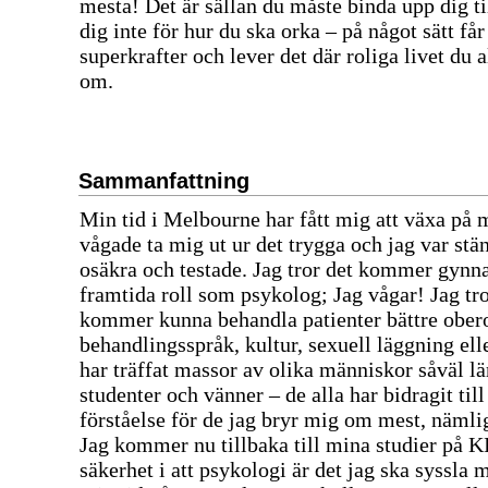
mesta! Det är sällan du måste binda upp dig ti
dig inte för hur du ska orka – på något sätt får
superkrafter och lever det där roliga livet du 
om.
Sammanfattning
Min tid i Melbourne har fått mig att växa på 
vågade ta mig ut ur det trygga och jag var stän
osäkra och testade. Jag tror det kommer gynn
framtida roll som psykolog; Jag vågar! Jag tro
kommer kunna behandla patienter bättre ober
behandlingsspråk, kultur, sexuell läggning elle
har träffat massor av olika människor såväl l
studenter och vänner – de alla har bidragit til
förståelse för de jag bryr mig om mest, näml
Jag kommer nu tillbaka till mina studier på K
säkerhet i att psykologi är det jag ska syssla