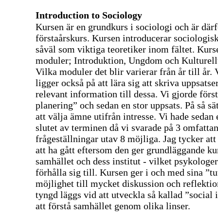
Introduction to Sociology
Kursen är en grundkurs i sociologi och är därf
förstaårskurs. Kursen introducerar sociologis
såväl som viktiga teoretiker inom fältet. Kurs
moduler; Introduktion, Ungdom och Kulturell
Vilka moduler det blir varierar från år till år. 
ligger också på att lära sig att skriva uppsatse
relevant information till dessa. Vi gjorde förs
planering” och sedan en stor uppsats. På så sätt
att välja ämne utifrån intresse. Vi hade sedan
slutet av terminen då vi svarade på 3 omfatta
frågeställningar utav 8 möjliga. Jag tycker att
att ha gått eftersom den ger grundläggande k
samhället och dess institut - vilket psykologe
förhålla sig till. Kursen ger i och med sina ”tu
möjlighet till mycket diskussion och reflektio
tyngd läggs vid att utveckla så kallad ”social
att förstå samhället genom olika linser.