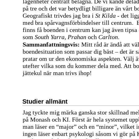
lägenheter centralt belägna. De vi kände dela
på tre och det var betydligt billigare än vårt 
Geografiskt trivdes jag bra i
St Kilda
- det lig
med bra spårvagnsförbindelser till centrum. 
finns få boenden i centrum kan jag även tips
som
South Yarra, Prahan
och
Carlton
.
Sammanfattningsvis:
Mitt råd är ändå att vä
boendesituation som passar dig bäst – det är 
pratar om ur den ekonomiska aspekten. Välj 
utefter vilka som du kommer dela med. Att b
jättekul när man trivs ihop!
Studier allmänt
Jag tyckte mig märka ganska stor skillnad mel
på Monash och KI. Först är hela systemet upp
man läser en “major” och en “minor”, vilket i
ingen läser enbart psykologi såsom vi gör på 