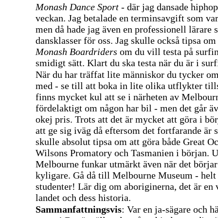
Monash Dance Sport
- där jag dansade hiphop
veckan. Jag betalade en terminsavgift som var
men då hade jag även en professionell lärare s
dansklasser för oss. Jag skulle också tipsa om
Monash Boardriders
om du vill testa på surfin
smidigt sätt. Klart du ska testa när du är i sur
När du har träffat lite människor du tycker o
med - se till att boka in lite olika utflykter t
finns mycket kul att se i närheten av Melbour
fördelaktigt om någon har bil - men det går äve
okej pris. Trots att det är mycket att göra i bör
att ge sig iväg då eftersom det fortfarande är
skulle absolut tipsa om att göra både Great O
Wilsons Promatory och Tasmanien i början. 
Melbourne funkar utmärkt även när det börjar 
kyligare. Gå då till Melbourne Museum - helt 
studenter! Lär dig om aboriginerna, det är en 
landet och dess historia.
Sammanfattningsvis
: Var en ja-sägare och 