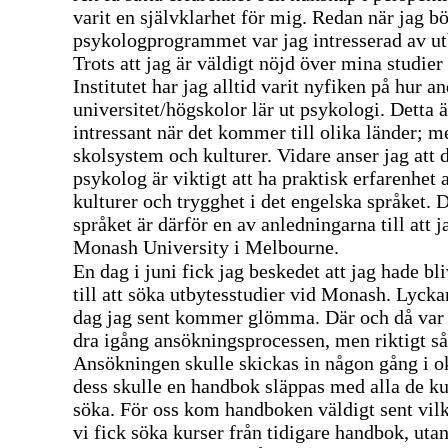
varit en självklarhet för mig. Redan när jag b
psykologprogrammet var jag intresserad av ut
Trots att jag är väldigt nöjd över mina studie
Institutet har jag alltid varit nyfiken på hur a
universitet/högskolor lär ut psykologi. Detta ä
intressant när det kommer till olika länder; m
skolsystem och kulturer. Vidare anser jag att 
psykolog är viktigt att ha praktisk erfarenhet 
kulturer och trygghet i det engelska språket. 
språket är därför en av anledningarna till att j
Monash University i Melbourne.
En dag i juni fick jag beskedet att jag hade b
till att söka utbytesstudier vid Monash. Lyckan
dag jag sent kommer glömma. Där och då var j
dra igång ansökningsprocessen, men riktigt så 
Ansökningen skulle skickas in någon gång i o
dess skulle en handbok släppas med alla de ku
söka. För oss kom handboken väldigt sent vilk
vi fick söka kurser från tidigare handbok, uta