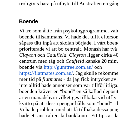
troligtvis bara på utbyte till Australien en gång
Boende
Vi tre som åkte från psykologprogrammet vald
boende tillsammans. Vi hade det tufft efters
såpass tätt inpå att skolan började. I vårt bo
prioriterade vi att bo centralt. Monash har tv
Clayton
och
Caulfield.
Clayton
ligger cirka 4
centrum med tåg och
Caufield
kanske 20 minu
boende via
http://gumtree.com.au/
och
https://flatmates.com.au/
. Jag skulle rekomme
mer tid på
flatmates
- då jag fick intrycket av
inte alltid hade annonser som var tillförlitliga
boenden kräver en “bond” en så kallad deposi
är en månadshyra vilket ges tillbaka vid utflytt.
kvitto på att dessa pengar hålls som ”bond” till
Vi hade problem med att få tillbaka dessa peng
hade ett australienskt bankkonto. Ett tips är dä