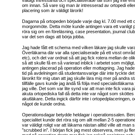
väldigt intressanta och specialiserade fall som jag inte en
om innan. Så vare sig man är intresserad av ortopedi eller
placering som är väldigt lärorik!
Dagarna på ortopeden började varje dag kl. 7.00 med ett o
morgonmöte. Detta möte kunde antingen vara ett vanligt 
röra sig om en föreläsning, case presentation, journal club
var det sen dags att börja jobba.
Jag hade fått ett schema med vilken läkare jag skulle var
Överläkarna där var alla specialiserade på ett visst områ
etc), och det var ordnat så att jag fick rotera mellan de oli
så att skulle få en så varierad inblick i arbetet som möjlig
antingen placerad på operation eller mottagning. Jag ha
tid på avdelningen då studentansvarige där inte tyckte det
lärorikt för mig utan att jag skulle lära mig mer på andra s
tillfälle gavs kunde jag ändå få följa med specialistläkarna 
jag ville. Det som var lite synd var att man inte fick vara
akuta ortopediska fall då detta inte var något som sköttes
akutläkare. Detta ingick därför inte i ortopedplaceringen, o
något de kunde ordna.
Operationsdagar betydde heldagar i operationssalen. Be
specialitet kunde det röra sig om allt mellan 2-5 operatio
var väldigt roligt var att läkarna nästan alltid ville att man 
”scrubbed in”. I början fick jag mest observera, men ju fle