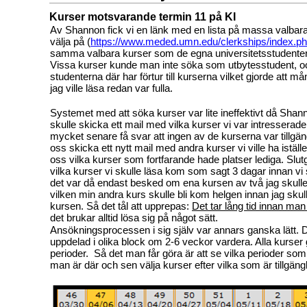
Kurser motsvarande termin 11 på KI
Av Shannon fick vi en länk med en lista på massa valbara
välja på (
https://www.meded.umn.edu/clerkships/index.p
samma valbara kurser som de egna universitetsstudentern
Vissa kurser kunde man inte söka som utbytesstudent, o
studenterna där har förtur till kurserna vilket gjorde att 
jag ville läsa redan var fulla.
Systemet med att söka kurser var lite ineffektivt då Shanno
skulle skicka ett mail med vilka kurser vi var intresserade 
mycket senare få svar att ingen av de kurserna var tillgä
oss skicka ett nytt mail med andra kurser vi ville ha istället
oss vilka kurser som fortfarande hade platser lediga. Slutg
vilka kurser vi skulle läsa kom som sagt 3 dagar innan vi 
det var då endast besked om ena kursen av två jag skull
vilken min andra kurs skulle bli kom helgen innan jag skul
kursen. Så det tål att upprepas:
Det tar lång tid innan ma
det brukar alltid lösa sig på något sätt.
Ansökningsprocessen i sig själv var annars ganska lätt. 
uppdelad i olika block om 2-6 veckor vardera. Alla kurser 
perioder.
Så det man får göra är att se vilka perioder som 
man är där och sen välja kurser efter vilka som är tillgäng