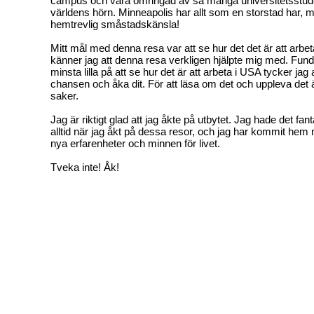
campus och vara omringad av så många universitetsstude
världens hörn. Minneapolis har allt som en storstad har,
hemtrevlig småstadskänsla!
Mitt mål med denna resa var att se hur det det är att arbe
känner jag att denna resa verkligen hjälpte mig med. Fund
minsta lilla på att se hur det är att arbeta i USA tycker jag 
chansen och åka dit. För att läsa om det och uppleva det är
saker.
Jag är riktigt glad att jag åkte på utbytet. Jag hade det fan
alltid när jag åkt på dessa resor, och jag har kommit he
nya erfarenheter och minnen för livet.
Tveka inte! Åk!