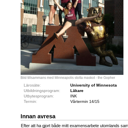
Bild tillsammans med Minneapolis stolta maskot - the Gopher
Lärosäte:
University of Minnesota
Utbildningsprogram:
Läkare
Utbytesprogram:
INK
Termin:
Vårtermin 14/15
Innan avresa
Efter att ha gjort både mitt examensarbete utomlands samt