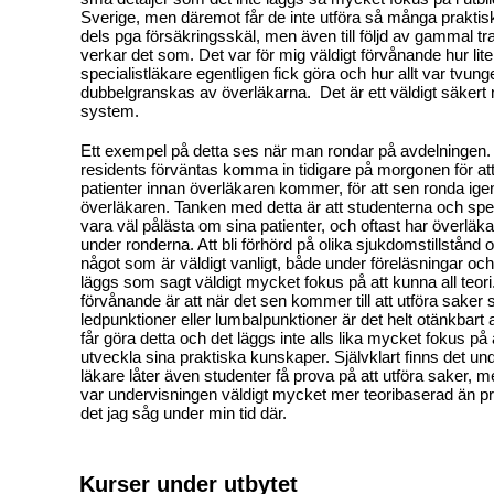
Sverige, men däremot får de inte utföra så många praktis
dels pga försäkringsskäl, men även till följd av gammal tra
verkar det som. Det var för mig väldigt förvånande hur lite
specialistläkare egentligen fick göra och hur allt var tvunge
dubbelgranskas av överläkarna.
Det är ett väldigt säkert
system.
Ett exempel på detta ses när man rondar på avdelningen.
residents förväntas komma in tidigare på morgonen för att
patienter innan överläkaren kommer, för att sen ronda ig
överläkaren. Tanken med detta är att studenterna och spe
vara väl pålästa om sina patienter, och oftast har överläk
under ronderna. Att bli förhörd på olika sjukdomstillstånd 
något som är väldigt vanligt, både under föreläsningar och 
läggs som sagt väldigt mycket fokus på att kunna all teor
förvånande är att när det sen kommer till att utföra saker 
ledpunktioner eller lumbalpunktioner är det helt otänkbart 
får göra detta och det läggs inte alls lika mycket fokus på 
utveckla sina praktiska kunskaper. Självklart finns det un
läkare låter även studenter få prova på att utföra saker, me
var undervisningen väldigt mycket mer teoribaserad än pr
det jag såg under min tid där.
Kurser under utbytet