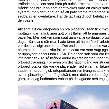
träffade en patient som kom på rutinåterbesök efter ex e
mådde helt bra. Kan som sagt tyckas vara ett väldigt säke
system,
men det var även så att patienterna förväntade sig 
sedda av en överläkare. Har de tagit sig dit och betalat sk
den bäste.
Allt som allt var ortopeden en bra placering. Man fick myc
mottagningarna fick man gott om tillfällen att ta anamnes
patienter. Men det var som sagt ganska långa dagar, ofta
dagar. Så ibland när man hade turen att ha en ”kort” arbe
var detta väldigt uppskattat. Det enda som saknades var at
några akuta ortopediska fall, men detta var som sagt pga 
är uppbyggd annorlunda i USA. En annan sak som var lite t
inte heller fick se så många andra läkarstudenter under m
ortopediplacering. För även om det någon gång var stude
ortopedirotation där var de placerade med en annan läkar
studenterna som gick ortopedkursen var tvungna att skriva
av sin placering för att få godkänt, men detta var inte nå
göra, utan jag bedömdes enbart på deltagande och enga