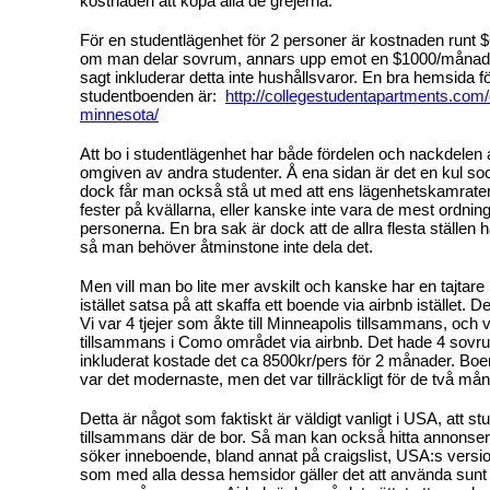
kostnaden att köpa alla de grejerna.
För en studentlägenhet för 2 personer är kostnaden runt
om man delar sovrum, annars upp emot en $1000/måna
sagt inkluderar detta inte hushållsvaror. En bra hemsida för
studentboenden är:
http://collegestudentapartments.com/
minnesota/
Att bo i studentlägenhet har både fördelen och nackdelen 
omgiven av andra studenter. Å ena sidan är det en kul soc
dock får man också stå ut med att ens lägenhetskamrate
fester på kvällarna, eller kanske inte vara de mest ordn
personerna. En bra sak är dock att de allra flesta ställen h
så man behöver åtminstone inte dela det.
Men vill man bo lite mer avskilt och kanske har en tajtar
istället satsa på att skaffa ett boende via airbnb istället. De
Vi var 4 tjejer som åkte till Minneapolis tillsammans, och v
tillsammans i Como området via airbnb. Det hade 4 sovru
inkluderat kostade det ca 8500kr/pers för 2 månader. Boe
var det modernaste, men det var tillräckligt för de två mån
Detta är något som faktiskt är väldigt vanligt i USA, att st
tillsammans där de bor. Så man kan också hitta annonser
söker inneboende, bland annat på craigslist, USA:s versi
som med alla dessa hemsidor gäller det att använda sunt 