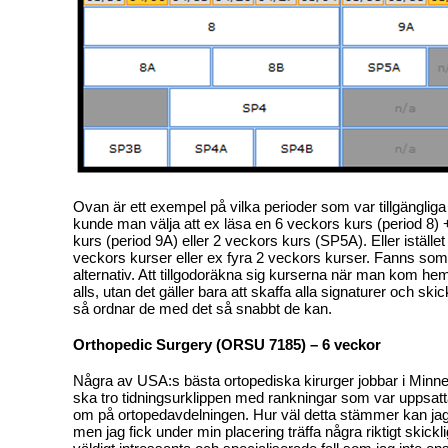
Ovan är ett exempel på vilka perioder som var tillgängliga
kunde man välja att ex läsa en 6 veckors kurs (period 8)
kurs (period 9A) eller 2 veckors kurs (SP5A). Eller istället
veckors kurser eller ex fyra 2 veckors kurser. Fanns so
alternativ. Att tillgodoräkna sig kurserna när man kom he
alls, utan det gäller bara att skaffa alla signaturer och ski
så ordnar de med det så snabbt de kan.
Orthopedic Surgery (ORSU 7185) – 6 veckor
Några av USA:s bästa ortopediska kirurger jobbar i Min
ska tro tidningsurklippen med rankningar som var uppsat
om på ortopedavdelningen. Hur väl detta stämmer kan jag
men jag fick under min placering träffa några riktigt skickl