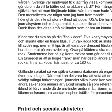
vården i Sverige var uppbyggd fick jag från vissa komme
gör du om du vill få bättre och snabbare vård?” För många
självklarhet att man förtjänade bättre vård om man hade ”a
Den mentaliteten var något som jag fann främmande.
I övrigt är det inte så stor skillnad att jobba i USA. De har 
journalsystem och många praktiska saker liknar den sve
Dock finns det vissa små skillnader som är bra att känna t
Kläderna: du ska ha på dig ”fina kläder”. Dvs kostymbyxo
och skjorta eller en finare blus. Hur välklädda folk är skilj
till avdelning, men mitt tips är att vara overdressed först
hur det ser ut på ens avdelning. Ovanpå kläderna ska man
rock. Studenterna har på sig korta rockar som går ner till 
En tumregel är att ju högre ”rank” man har desto längre 
rockar finns att köpa i kårhuset för ca 180 kr.
Gällande språket så var själva kommunikationen på enge
över huvudtaget. Däremot kan det vara bra att veta att de
väldigt många förkortningar i journaler vilka ibland kan vara
andra saker som annars är väldigt simpla så som refere
ibland bli förvirrande då de använder andra mått. Samm
läkemedelsnamn, ex
acetaminophen
istället för paraceta
Fritid och sociala aktivteter