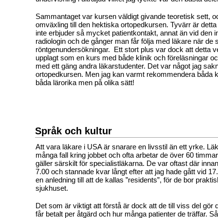
Sammantaget var kursen väldigt givande teoretisk sett, 
omväxling till den hektiska ortopedkursen. Tyvärr är det
inte erbjuder så mycket patientkontakt, annat än vid den i
radiologin och de gånger man får följa med läkare när de 
röntgenundersökningar.
Ett stort plus var dock att detta v
upplagt som en kurs med både klinik och föreläsningar oc
med ett gäng andra läkarstudenter. Det var något jag sakn
ortopedkursen. Men jag kan varmt rekommendera båda ku
båda lärorika men på olika sätt!
Språk och kultur
Att vara läkare i USA är snarare en livsstil än ett yrke. Läk
många fall kring jobbet och ofta arbetar de över 60 timmar
gäller särskilt för specialistläkarna. De var oftast där innan
7.00 och stannade kvar långt efter att jag hade gått vid 17.
en anledning till att de kallas ”residents”, för de bor prakti
sjukhuset.
Det som är viktigt att förstå är dock att de till viss del gör 
får betalt per åtgärd och hur många patienter de träffar. Så