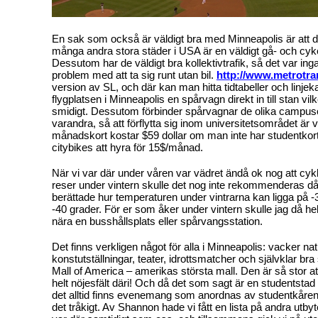
En sak som också är väldigt bra med Minneapolis är att det 
många andra stora städer i USA är en väldigt gå- och cyke
Dessutom har de väldigt bra kollektivtrafik, så det var in
problem med att ta sig runt utan bil.
http://www.metrotran
version av SL, och där kan man hitta tidtabeller och linjeka
flygplatsen i Minneapolis en spårvagn direkt in till stan vilk
smidigt. Dessutom förbinder spårvagnar de olika campuso
varandra, så att förflytta sig inom universitetsområdet är väl
månadskort kostar $59 dollar om man inte har studentkort
citybikes att hyra för 15$/månad.
När vi var där under våren var vädret ändå ok nog att cyk
reser under vintern skulle det nog inte rekommenderas d
berättade hur temperaturen under vintrarna kan ligga på -30
-40 grader. För er som åker under vintern skulle jag då hellr
nära en busshållsplats eller spårvangsstation.
Det finns verkligen något för alla i Minneapolis: vacker na
konstutställningar, teater, idrottsmatcher och självklar br
Mall of America – amerikas största mall. Den är så stor a
helt nöjesfält däri! Och då det som sagt är en studentstad 
det alltid finns evenemang som anordnas av studentkåre
det tråkigt. Av Shannon hade vi fått en lista på andra utb