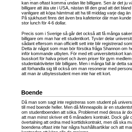
kan man oftast komma undan lite billigare. Sen är det ju v
billigare att äta ute i USA, nästan till den grad att det blan
vanligare att köpa hämtmat att ha till middag varje dag än a
På sjukhuset finns det även bra kafeterior där man kunde
stor lunch för 4-6 dollar.
Precis som i Sverige så går det också att få många saker
billigare om man har ett studentkort. Tyvärr delar universit
sådant eftersom man officiellt sett inte blir registrerad so
Detta är något som man bör försöka fråga Shannon om hon
inför kommande utbyten. För med ett universitetskort kan
busskort för halva priset och även priser för gym medle
studentaktiviteter blir billigare. Men i många fall är detta 
att förhandla sig till också om man resonerar med persona
att man är utbytesstudent men inte har ett kort.
Boende
Då man som sagt inte registreras som student på universit
till med boende heller. Men då Minneapolis är en studentst
om studentboenden att söka. Problemet med dessa är dock 
att man minst skriver ett 6 månaders kontrakt. Dock går de
övertalning att ordna med korttidskontrakt, men då ska m
boendena oftast inte har några hushållsartiklar och att ma