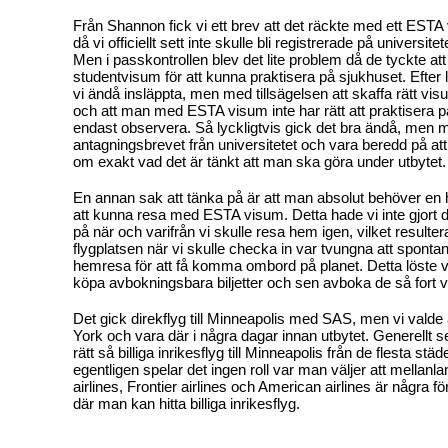
Från Shannon fick vi ett brev att det räckte med ett ESTA 
då vi officiellt sett inte skulle bli registrerade på universit
Men i passkontrollen blev det lite problem då de tyckte att 
studentvisum för att kunna praktisera på sjukhuset. Efter l
vi ändå insläppta, men med tillsägelsen att skaffa rätt visu
och att man med ESTA visum inte har rätt att praktisera 
endast observera. Så lyckligtvis gick det bra ändå, men 
antagningsbrevet från universitetet och vara beredd på att
om exakt vad det är tänkt att man ska göra under utbytet.
En annan sak att tänka på är att man absolut behöver en
att kunna resa med ESTA visum. Detta hade vi inte gjort d
på när och varifrån vi skulle resa hem igen, vilket resulter
flygplatsen när vi skulle checka in var tvungna att spontank
hemresa för att få komma ombord på planet. Detta löste 
köpa avbokningsbara biljetter och sen avboka de så fort v
Det gick direkflyg till Minneapolis med SAS, men vi valde
York och vara där i några dagar innan utbytet. Generellt set
rätt så billiga inrikesflyg till Minneapolis från de flesta stä
egentligen spelar det ingen roll var man väljer att mellan
airlines, Frontier airlines och American airlines är några f
där man kan hitta billiga inrikesflyg.