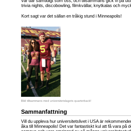
var där samtidigt som oss, och tillsammans gick vi på ut
trivia nights, discobowling, filmkvällar, knytkalas och myc
Kort sagt var det sällan en tråkig stund i Minneapolis!
Bild tillsammans med universitetslagets quarterback!
Sammanfattning
Vill du uppleva hur universitetslivet i USA är rekommendera
åka till Minneapolis! Det var fantastiskt kul att få vara på