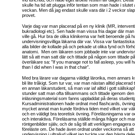
skulle ha tid att plugga inför tentan som man hade i slutet 
veckan. Men då jag endast skulle vara där i 2 veckor sla
provet.
Varje dag var man placerad på en ny klinik (MR, interventi
bukradiologi etc). Sen hade man vissa fria dagar där man 
ville gå. Hur bra de olika klinikerna var helt beroende på h
undervisningsvilliga läkarna där var. Vissa var fantastisk
alla bilder de kollade på och pekade ut olika fynd och för
anatomi.
Men om läkaren som jobbade inte var undervisni
lätt så att man satt där och tittade på någon som tittade på
överläkare sa: ”If you manage not to fall asleep, you will 
than I did when I was in that chair”.
Med bra lärare var dagarna väldigt lärorika, men annars k
bli lite tråkigt. Som tur var, var man nästan alltid placer
en annan läkarstudent, så man var iaf alltid i gott sällskap
stunder satt man ofta tillsammans och tittade igenom de
inläsningsmaterial som fanns uppladdat på deras studentp
Kursadministrationen hade ordnat med flashcards, övning
mycket annat man kunde fördriva tiden med vilket var väld
och en väldigt bra teoretisk övning. Föreläsningarna var o
och interaktiva. Föreläsarna ställde många frågor och man
röntgenbilder själv, och de såg till att verkligen engagera 
föreläste om. De hade även ordnat under veckorna så att v
undervisning i ultraljud vilket jag tyckte var den bästa del