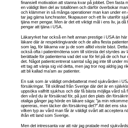
finansiell motivation att stanna kvar på jobbet. Den fasta
en väldigt liten del av totallönen och därför överbokar ma
och klämmer in så många operationer man kan under en d
tar jag gärna lunchraster, fikapauser och ett liv utanför sj
tjäna mer pengar. Men är det ett viktigt mål i ens liv, ja d
pengar att tjäna i USA.
Läkaryrket har också en helt annan prestige i USA än här i
läkare där är respektingivande och de allra flesta patienter
som lag, för läkarna var ju de som alltid visste bäst. Dett
också ofta i patientmötena som till största del styrdes av
berättade för patienterna vad det var för fel på de och hur
det. Något patientcentrerat samtal såg jag inte till under mi
ett tag att vänja sig vid detta, men jag tror nog aldrig jag r
att bli kallad ma’am av patienter.
En sak som är väldigt omdebatterat med sjukvården i US
försäkringar. Till skillnad från Sverige där det är en självk
uppsöka valfritt sjukhus och där få bästa möjliga vård så 
den vård du är försäkrad för, på just den plats din försäkri
otaliga gånger jag hörde en läkare säga: ”ja min rekommen
opereras, men täcker din försäkring det?” Att det ens ska 
vilken typ av vård man får är väldigt svårt att accepter
ifrån ett land som Sverige.
Men det intressanta var att när jag pratade med sjukvård