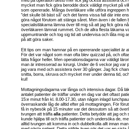
med på operation desto mer fick jag också assistera och 
mycket man fick göra berodde dock väldigt mycket på vil
som opererade. Många överläkare ville utföra ingreppen h
”det skulle bli bäst så” och det fanns vissa fall där inte en
göra något förutom att stänga såret. Men även i de fallen
specialistläkarna lämna över till mig så att jag fick göra nå
överläkaren lämnat rummet. Och de allra flesta läkarna va
uppmuntrande och tog sig tid att undervisa och låta mig a
på att göra saker.
Ett tips om man hamnar på en opererande specialitet är a
För det var något som man ofta blev quizzad på, och oftast
lätta frågor heller. Men operationsdagarna var väldigt läror
man är intresserad av kirurgi. Under de 6 veckor jag var 
jag vara med och assistera över 30 gånger. Jag fick chans
snitta, borra, skruva och mycket mer under denna tid, och 
kul!
Mottagningsdagarna var långa och intensiva dagar. Då läk
antalet patienter de träffar under en dag var det oftast pat
15:e minut från kl. 8.00-17.30, utan någon inlagd lunchpa
överraskande låg de alltid efter på mottagningen. För föru
få in nybesök på 15 minuter var det dessutom så att över
tvungen att träffa
alla
patienter. Detta betydde att jag och 
kunde hjälpa till och träffa patienter och undersöka de, m
alltid tvungen att komma in och dubbelkolla allt innan ma
med nästa patient. Detta gällde även när det var en sista