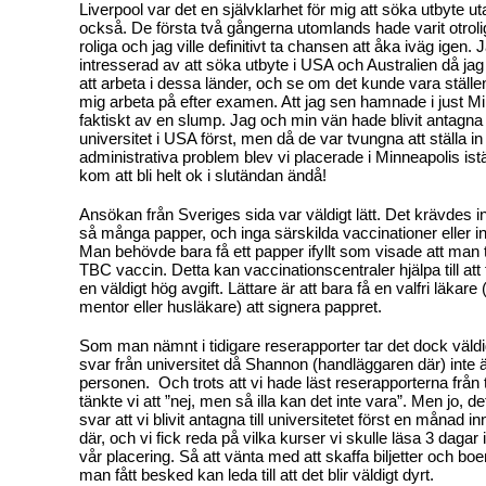
Liverpool var det en självklarhet för mig att söka utbyte u
också. De första två gångerna utomlands hade varit otrolig
roliga och jag ville definitivt ta chansen att åka iväg igen.
J
intresserad av att söka utbyte i USA och Australien då jag 
att arbeta i dessa länder, och se om det kunde vara ställ
mig arbeta på efter examen. Att jag sen hamnade i just M
faktiskt av en slump. Jag och min vän hade blivit antagna ti
universitet i USA först, men då de var tvungna att ställa in
administrativa problem blev vi placerade i Minneapolis istä
kom att bli helt ok i slutändan ändå!
Ansökan från Sveriges sida var väldigt lätt. Det krävdes int
så många papper, och inga särskilda vaccinationer eller 
Man behövde bara få ett papper ifyllt som visade att man 
TBC vaccin. Detta kan vaccinationscentraler hjälpa till att f
en väldigt hög avgift. Lättare är att bara få en valfri läkare
mentor eller husläkare) att signera pappret.
Som man nämnt i tidigare reserapporter tar det dock väldigt
svar från universitet då Shannon (handläggaren där) inte
personen.
Och trots att vi hade läst reserapporterna från 
tänkte vi att ”nej, men så illa kan det inte vara”. Men jo, det
svar att vi blivit antagna till universitetet först en månad i
där, och vi fick reda på vilka kurser vi skulle läsa 3 dagar
vår placering. Så att vänta med att skaffa biljetter och boend
man fått besked kan leda till att det blir väldigt dyrt.