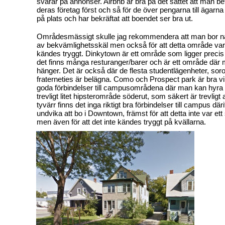
svarar på annonser. Airbnb är bra på det sättet att man be
deras företag först och så för de över pengarna till ägarna
på plats och har bekräftat att boendet ser bra ut.
Områdesmässigt skulle jag rekommendera att man bor 
av bekvämlighetsskäl men också för att detta område var v
kändes tryggt. Dinkytown är ett område som ligger preci
det finns många resturanger/barer och är ett område där
hänger. Det är också där de flesta studentlägenheter, soro
fraterneties är belägna. Como och Prospect park är bra 
goda förbindelser till campusområdena där man kan hyra 
trevligt litet hipsterområde söderut, som säkert är trevligt
tyvärr finns det inga riktigt bra förbindelser till campus där
undvika att bo i Downtown, främst för att detta inte var et
men även för att det inte kändes tryggt på kvällarna.