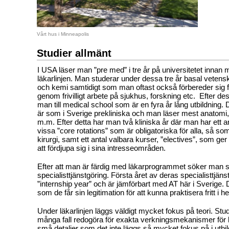
Vårt hus i Minneapolis
Studier allmänt
I USA läser man ”pre med” i tre år på universitetet innan 
läkarlinjen. Man studerar under dessa tre år basal vetens
och kemi samtidigt som man oftast också förbereder sig f
genom frivilligt arbete på sjukhus, forskning etc.
Efter des
man till medical school som är en fyra år lång utbildning. 
är som i Sverige prekliniska och man läser mest anatomi, f
m.m. Efter detta har man två kliniska år där man har ett ant
vissa ”core rotations” som är obligatoriska för alla, så s
kirurgi, samt ett antal valbara kurser, ”electives”, som ger s
att fördjupa sig i sina intresseområden.
Efter att man är färdig med läkarprogrammet söker man s
specialisttjänstgöring. Första året av deras specialisttjänst
”internship year” och är jämförbart med AT här i Sverige. D
som de får sin legitimation för att kunna praktisera fritt i he
Under läkarlinjen läggs väldigt mycket fokus på teori. Stu
många fall redogöra för exakta verkningsmekanismer för
små detaljer som det inte läggs så mycket fokus på i utbil