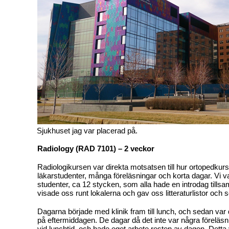
Sjukhuset jag var placerad på.
Radiology (RAD 7101) – 2 veckor
Radiologikursen var direkta motsatsen till hur ortopedku
läkarstudenter, många föreläsningar och korta dagar. Vi v
studenter, ca 12 stycken, som alla hade en introdag till
visade oss runt lokalerna och gav oss litteraturlistor och
Dagarna började med klinik fram till lunch, och sedan var 
på eftermiddagen. De dagar då det inte var några föreläs
vid lunchtid, och hade eget arbete resten av dagen. Detta