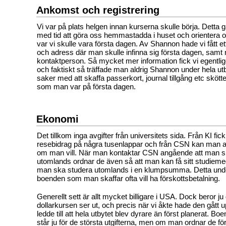
Ankomst och registrering
Vi var på plats helgen innan kurserna skulle börja. Detta ga
med tid att göra oss hemmastadda i huset och orientera o
var vi skulle vara första dagen. Av Shannon hade vi fått et
och adress där man skulle infinna sig första dagen, samt
kontaktperson. Så mycket mer information fick vi egentlig
och faktiskt så träffade man aldrig Shannon under hela utb
saker med att skaffa passerkort, journal tillgång etc sköt
som man var på första dagen.
Ekonomi
Det tillkom inga avgifter från universitets sida. Från KI fic
resebidrag på några tusenlappar och från CSN kan man
om man vill. När man kontaktar CSN angående att man s
utomlands ordnar de även så att man kan få sitt studiem
man ska studera utomlands i en klumpsumma. Detta unde
boenden som man skaffar ofta vill ha förskottsbetalning.
Generellt sett är allt mycket billigare i USA. Dock beror ju 
dollarkursen ser ut, och precis när vi åkte hade den gått up
ledde till att hela utbytet blev dyrare än först planerat. Bo
står ju för de största utgifterna, men om man ordnar de förs