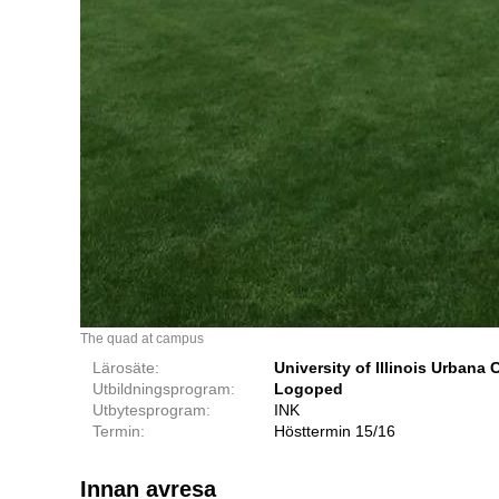
The quad at campus
Lärosäte:
University of Illinois Urban
Utbildningsprogram:
Logoped
Utbytesprogram:
INK
Termin:
Hösttermin 15/16
Innan avresa