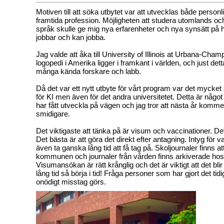
Motiven till att söka utbytet var att utvecklas både personl
framtida profession. Möjligheten att studera utomlands och
språk skulle ge mig nya erfarenheter och nya synsätt på 
jobbar och kan jobba.
Jag valde att åka till University of Illinois at Urbana-Champ
logopedi i Amerika ligger i framkant i världen, och just dett
många kända forskare och labb.
Då det var ett nytt utbyte för vårt program var det mycke
för KI men även för det andra universitetet. Detta är något
har fått utveckla på vägen och jag tror att nästa år komm
smidigare.
Det viktigaste att tänka på är visum och vaccinationer. Dett
Det bästa är att göra det direkt efter antagning. Intyg för 
även ta ganska lång tid att få tag på. Skoljournaler finns at
kommunen och journaler från vården finns arkiverade hos
Visumansökan är rätt krånglig och det är viktigt att det blir i
lång tid så börja i tid! Fråga personer som har gjort det tid
onödigt misstag görs.