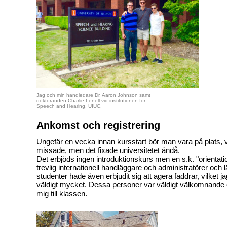
Jag och min handledare Dr. Aaron Johnson samt
doktoranden Charlie Lenell vid institutionen för
Speech and Hearing, UIUC.
Ankomst och registrering
Ungefär en vecka innan kursstart bör man vara på plats, v
missade, men det fixade universitetet ändå.
Det erbjöds ingen introduktionskurs men en s.k. "orientati
trevlig internationell handläggare och administratörer och 
studenter hade även erbjudit sig att agera faddrar, vilket 
väldigt mycket. Dessa personer var väldigt välkomnande 
mig till klassen.