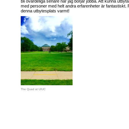
bli ovärdeliga senare när jag börjar jobba. Att kunna utbyt
med personer med helt andra erfarenheter är fantastisk
denna utbytesplats varmt!
The Quad at UIUC