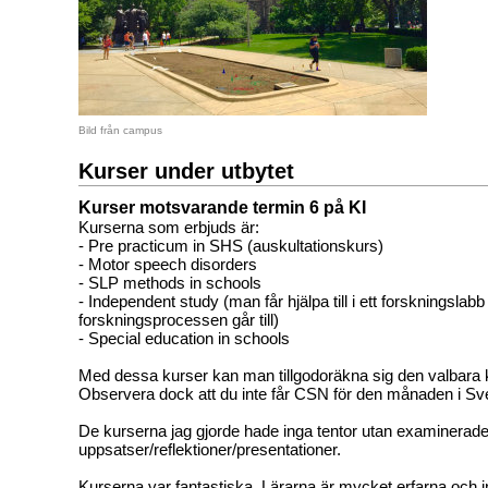
Bild från campus
Kurser under utbytet
Kurser motsvarande termin 6 på KI
Kurserna som erbjuds är:
- Pre practicum in SHS (auskultationskurs)
- Motor speech disorders
- SLP methods in schools
- Independent study (man får hjälpa till i ett forskningslab
forskningsprocessen går till)
- Special education in schools
Med dessa kurser kan man tillgodoräkna sig den valbara 
Observera dock att du inte får CSN för den månaden i Sve
De kurserna jag gjorde hade inga tentor utan examinera
uppsatser/reflektioner/presentationer.
Kurserna var fantastiska. Lärarna är mycket erfarna och 