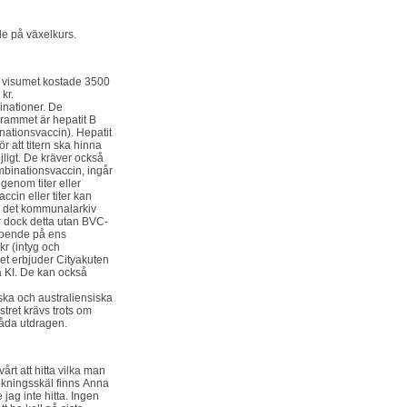
e på växelkurs.
 visumet kostade 3500
kr.
cinationer. De
rammet är hepatit B
nationsvaccin). Hepatit
 att titern ska hinna
jligt. De kräver också
mbinationsvaccin, ingår
genom titer eller
ccin eller titer kan
n det kommunalarkiv
r dock detta utan BVC-
eroende på ens
kr (intyg och
llet erbjuder Cityakuten
å KI. De kan också
nska och australiensiska
stret krävs trots om
 båda utdragen.
rt att hitta vilka man
ökningsskäl finns Anna
jag inte hitta. Ingen