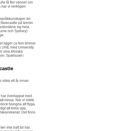
kulle få fler vänner om
å har vi verkligen
a språkkunskaper än
 Newcastle på termin
llgodoräkna sig hela
lbourne och Sydney)
ge.
et ligger ca fem timmar
ock UNE med University
r sina kliniska
en. Sjukhuset i
castle
 söka ett år innan
na har överlappat med
att missa. När vi sökte
 dock tvungna att flyga
tigt att kolla upp,
äkarvikariat. Det finns
r inte haft bil här.