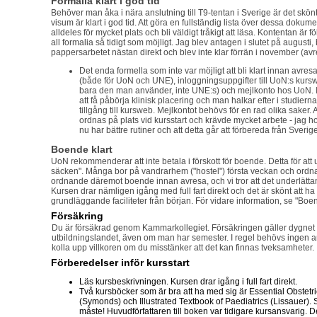
Formalia klart i god tid
Behöver man åka i nära anslutning till T9-tentan i Sverige är det sk
visum är klart i god tid. Att göra en fullständig lista över dessa dokume
alldeles för mycket plats och bli väldigt tråkigt att läsa. Kontentan är
all formalia så tidigt som möjligt. Jag blev antagen i slutet på augusti
pappersarbetet nästan direkt och blev inte klar förrän i november (avre
Det enda formella som inte var möjligt att bli klart innan avres
(både för UoN och UNE), inloggningsuppgifter till UoN:s kurswe
bara den man använder, inte UNE:s) och mejlkonto hos UoN. ID-
att få påbörja klinisk placering och man halkar efter i studier
tillgång till kursweb. Mejlkontot behövs för en rad olika saker. 
ordnas på plats vid kursstart och krävde mycket arbete - jag h
nu har bättre rutiner och att detta går att förbereda från Sverige
Boende klart
UoN rekommenderar att inte betala i förskott för boende. Detta för att 
säcken". Många bor på vandrarhem ("hostel") första veckan och ordna
ordnande däremot boende innan avresa, och vi tror att det underlätta
Kursen drar nämligen igång med full fart direkt och det är skönt att ha ti
grundläggande faciliteter från början. För vidare information, se "Boe
Försäkring
Du är försäkrad genom Kammarkollegiet. Försäkringen gäller dygnet r
utbildningslandet, även om man har semester. I regel behövs ingen 
kolla upp villkoren om du misstänker att det kan finnas tveksamheter.
Förberedelser inför kursstart
Läs kursbeskrivningen. Kursen drar igång i full fart direkt.
Två kursböcker som är bra att ha med sig är Essential Obstet
(Symonds) och Illustrated Textbook of Paediatrics (Lissauer).
måste! Huvudförfattaren till boken var tidigare kursansvarig.