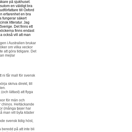
äkare på sjukhuset.
ssutom en väldigt bra
författare till Oxford
n erfarenhet en bra
a fungerar säkert
nsk litteratur. Jag
verige. Det finns ett
böckerna finns endast
a också vill att man
en i Australien brukar
söker om vilka veckor
te att göra tidigare. Det
man mejlar
t ni får mall för svensk
a skriva direkt, till
den.
(och lättast) att flyga
yxor för män och
r chinos. Heltäckande
kor (många tjejer har
så man vill byta kläder
nde svensk tidig höst,
beredd på att inte bli