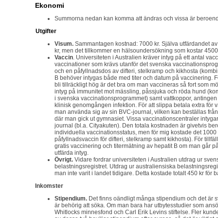
Ekonomi
Summorna nedan kan komma att ändras och vissa är beroend
Utgifter
Visum.
Sammantagen kostnad: 7000 kr. Själva utfärdandet av
kr, men det tillkommer en hälsoundersökning som kostar 4500 
Vaccin
. Universiteten i Australien
kräver intyg på ett antal vac
vaccinationer som krävs utanför det svenska vaccinationsprog
och en påfyllnadsdos av difteri, stelkramp och kikhosta (kombi
B behöver intygas både med titer och datum på vaccinering. För
bli tillräckligt hög är det bra om man vaccineras så fort som mö
intyg på immunitet mot mässling, påssjuka och röda hund (ko
i svenska vaccinationsprogrammet) samt vattkoppor, antingen 
klinisk genomgången infektion. För att slippa betala extra för va
man använda sig av sin BVC-journal, vilken kan beställas frå
där man gick ut gymnasiet. Vissa vaccinationscentraler intyga
journal (bl.a. Cityakuten). Den totala kostnaden är givetvis b
individuella vaccinationsstatus, men för mig kostade det 1000 
påfyllnadsvaccin för difteri, stelkramp samt kikhosta). För tillfä
gratis vaccinering och titermätning av hepatit B om man går p
utfärda intyg.
Övrigt.
Vidare fordrar universiteten i Australien utdrag ur sve
belastningsregistret. Utdrag ur australiensiska belastningsregi
man inte varit i landet tidigare. Detta kostade totalt 450 kr för
Inkomster
Stipendium.
Det finns oändligt många stipendium och det är svå
är behörig att söka. Om man bara har utbytesstudier som ans
Whitlocks minnesfond och Carl Erik Levins stiftelse. Fler kunde 