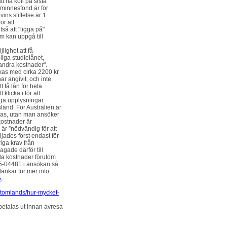
tt ha koll på sista
minnesfond är för
ns stiftelse är 1
r att
tså att "ligga på"
m kan uppgå till
lighet att få
iga studielånet,
andra kostnader".
ökas med cirka 2200 kr
ar angivit, och inte
 få lån för hela
klicka i för att
iga upplysningar.
and. För Australien är
sas, utan man ansöker
ostnader är
är ”nödvändig för att
ljades först endast för
iga krav från
gade därför till
la kostnader förutom
15-04481 i ansökan så
länkar för mer info:
5
,
utomlands/hur-mycket-
 betalas ut innan avresa