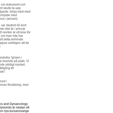
önt om dokument och
nt skulle ta upp
 följande: börja med med
, började med
sa i januari).
a var student-ID-kort
b (det är i princip
korten är ett krav för
na om man inte har
Allt detta behövde
oppas verkligen att de
.
undvika "grisen i
r boende på plats. Vi
nde väldigt mycket.
llgång till
nde".
unt i
annan försäkring, men
rics and Gynaecology
 Symonds är nästan ett
 Den nya kursansvarige