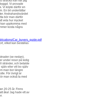
ad sträcka från var jag
utbyggd. Vi provade
a. Vi köpte därför en
m. En bil underlättar
ykter. Andrahandsvärdet
tta bör man därför
att veta hur mycket
som kan uppkomma med
kommer kosta några
ublications/Car_buyers_guide.pdf
ort, vilket kan beställas
ostnader (se nedan),
ter under resor på ledig
ll stränder, och betalde
älv eller vill bo själv
re om man bor längre
le. För övrigt är
bör man också ta med
an 20-25 år. Finns
 att åka! Jag hade ett av
r.