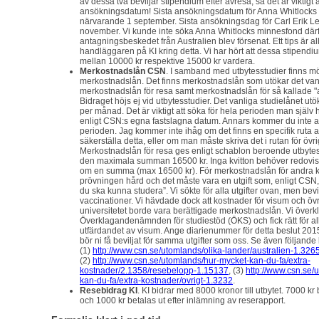
av dessa två beviljar stipendium efter avresa, så det är viktigt a
ansökningsdatum! Sista ansökningsdatum för Anna Whitlocks 
närvarande 1 september. Sista ansökningsdag för Carl Erik Levi
november. Vi kunde inte söka Anna Whitlocks minnesfond därfö
antagningsbeskedet från Australien blev försenat. Ett tips är all
handläggaren på KI kring detta. Vi har hört att dessa stipendiu
mellan 10000 kr respektive 15000 kr vardera.
Merkostnadslån CSN
. I samband med utbytesstudier finns möj
merkostnadslån. Det finns merkostnadslån som utökar det vanl
merkostnadslån för resa samt merkostnadslån för så kallade "
Bidraget höjs ej vid utbytesstudier. Det vanliga studielånet ut
per månad. Det är viktigt att söka för hela perioden man själv h
enligt CSN:s egna fastslagna datum. Annars kommer du inte att
perioden. Jag kommer inte ihåg om det finns en specifik ruta att 
säkerställa detta, eller om man måste skriva det i rutan för övr
Merkostnadslån för resa ges enligt schablon beroende utbytesl
den maximala summan 16500 kr. Inga kvitton behöver redovi
om en summa (max 16500 kr). För merkostnadslån för andra k
prövningen hård och det måste vara en utgift som, enligt CSN, 
du ska kunna studera”. Vi sökte för alla utgifter ovan, men bevi
vaccinationer. Vi hävdade dock att kostnader för visum och övr
universitetet borde vara berättigade merkostnadslån. Vi överkla
Överklagandenämnden för studiestöd (ÖKS) och fick rätt för al
utfärdandet av visum. Ange diarienummer för detta beslut 20
bör ni få beviljat för samma utgifter som oss. Se även följande 
(1)
http://www.csn.se/utomlands/olika-lander/australien-1.326
(2)
http://www.csn.se/utomlands/hur-mycket-kan-du-fa/extra-
kostnader/2.1358/resebelopp-1.15137
, (3)
http://www.csn.se/
kan-du-fa/extra-kostnader/ovrigt-1.3232
.
Resebidrag KI
. KI bidrar med 8000 kronor till utbytet. 7000 kr
och 1000 kr betalas ut efter inlämning av reserapport.