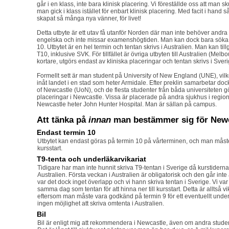
går i en klass, inte bara klinisk placering. Vi föreställde oss att man s
man gick i klass istället för enbart klinisk placering. Med facit i hand s
skapat så många nya vänner, för livet!
Detta utbyte är ett utav få utanför Norden där man inte behöver andr
engelska och inte missar examenshögtiden. Man kan dock bara söka
10. Utbytet är en hel termin och tentan skrivs i Australien. Man kan ti
T10, inklusive SVK. För tillfället är övriga utbyten till Australien (Me
kortare, utgörs endast av kliniska placeringar och tentan skrivs i Sveri
Formellt sett är man student på University of New England (UNE), vilk
inåt landet i en stad som heter Armidale. Efter preklin samarbetar d
of Newcastle (UoN), och de flesta studenter från båda universiteten gö
placeringar i Newcastle. Vissa är placerade på andra sjukhus i region
Newcastle heter John Hunter Hospital. Man är sällan på campus.
Att tänka på
innan
man bestämmer sig för New
Endast termin 10
Utbytet kan endast göras på termin 10 på vårterminen, och man måste
kursstart.
T9-tenta och underläkarvikariat
Tidigare har man inte hunnit skriva T9-tentan i Sverige då kurstider
Australien. Första veckan i Australien är obligatorisk och den går inte 
var det dock inge
t överlapp och vi hann skriva tentan i Sverige. Vi var
samma dag som tentan för att hinna ner till kursstart. Detta är alltså vik
eftersom man måste vara godkänd på termin 9 för ett eventuellt underl
ingen möjlighet att skriva omtenta i Australien.
Bil
Bil är enligt mig att rekommendera i Newcastle, även om andra studente