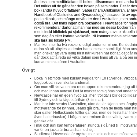
är dessutom medförfattare till boken, tillsammans med andra l
Det märks att de går efter den boken på seminarier. Det är de
bok (andra huvudförfattaren, Sabaratnam Arulkumaran, är huvud
Handbook of Obstetrics and Gynaecology)! Lissauer är av ege
pediatrikbok, och många använder den i Australien, men andr
också bra. Det finns ingen bra bokhandel i Newcastle för medici
rekommenderar därför att man har med sig dessa böcker från S
medicinskt bibliotek på sjukhuset, men många av de aktuella 
som daglån eller kortare veckolån. Ni kommer märka att lärarn
ska lära sig lokala PM.
Man kommer ha två veckors ledigt under terminen. Kursledning
ordna så att utbytesstudenter har semester samtidigt. Man an
man önskar att vara ledig först när kursen har börjat, det går in
går dock att få reda på vilka datum som finns att välja på om 
kursadministratören i Australien.
Övrigt
Boka in ett möte med kursansvariga för T10 i Sverige. Viktigt at
loggbok och svenska lärandemål.
Om man vill skriva en bra reserapport rekommenderar jag att börj
och med innan avresa! Det är mycket som glöms bort under ti
Newcastle har en egen flygplats, men troligtvis blir det billigast 
till Sydney och ta tåget därifrån (3 timmar).
Man har inte scrubs i Australien, utan det är skjorta och långb
motsvarande för kvinnor. Jeans går bra, men de flesta män ha
skor gäller. Heltäckande tofflor går bra, men de flesta har fins
även ballerinaskor). I början av terminen är det väldigt varmt, 
ganska ofta.
I maj och juni kan temperaturen stundtals gå ned till motsvara
varför en jacka är bra att ha med sig.
Studierna i Newcastle är mycket mer strikt och man måste vara 