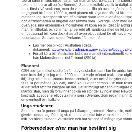
Det är långt till sjukhuset nästan var man än bor, d.v.s. ca 1 mil kuper
rekommenderar att bo (se Boende). Stadens kollektivtrafik är dåligt 
buss första två veckorna, men de var inte att lita på och de går inte oft
begagnad bil för ca 12000 kr, med planen att sälja den före vi åkte he
mathandling, transport till och från skolan samt korta eller långa utfl
och driftkostnaden är ungefär densamma som i Sverige. I och med de
överväga sina ekonomiska möjligheter att köpa en bil (det går aldrig 
man får tillbaka), och om man är beredd att handskas med de fel 
en begagnad bil. Kom dock ihåg att även ett busskort för ett halvår 
tusenlappar. Se även under "Ankomst" för mer info.
Läs mer om bilköp i Australien i detta
dokument:
http://www.fairtrading.nsw.gov.au/pdfs/About_us/P
För att köra bil i Australien behöver man ett internationellt körk
från Motormännens riskförbund (250 kr).
Ekonomi
CSN beviljar utökat studielån för utbytesstudier, samt lån för andra k
men trots det gick jag cirka 2000 kr back varje månad (exklusive utgif
tid). Jag och min reskamrat bodde centralt, vilket också betyder nära ti
9000 kr per månad (45 kvm), alltså 4500 kr per person. Om man reser sj
är det svårt att hitta billigare än det. Det är möjligt att det blir billiga
utanför stan, men då försvinner också en stor del av nöjet med Newcast
kostnadsläget generellt detsamma som i Sverige. Som redan nämnt 
en eventuell bil i kalkylen.
Unga studenter
Studenterna är generellt unga på Läkarprogrammet i Newcastle, mell
givetvis undantag. För mig skulle detta absolut inte vara ett hinder för
mitt livs bästa stunder i Australien och har skapat så många nya vänne
Förberedelser
efter
man har bestämt sig