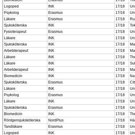
Logoped
INK
17/18
Un
Psykolog
Erasmus
17/18
Uni
Läkare
Erasmus
17/18
Rup
Sjuksköterska
INK
17/18
Tok
Fysioterapeut
Erasmus
17/18
Uni
Läkare
INK
17/18
Uni
Sjuksköterska
INK
17/18
Ma
Arbetsterapeut
INK
17/18
Ma
Läkare
INK
17/18
The
Läkare
INK
17/18
Su
Arbetsterapeut
INK
17/18
Ma
Biomedicin
INK
17/18
Nat
Sjuksköterska
Erasmus
17/18
Cit
Läkare
INK
17/18
Un
Psykolog
Erasmus
17/18
Uni
Läkare
INK
17/18
Uni
Sjuksköterska
Erasmus
17/18
Uni
Biomedicin
INK
17/18
The
Röntgensjuksköterska
NordPlus
17/18
Hás
Tandläkare
Erasmus
17/18
Uni
Logoped
INK
17/18
Un