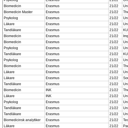
Biomedicin
Erasmus
21/22
Uni
Biomedicin Master
Erasmus
21/22
The
Psykolog
Erasmus
21/22
Uni
Läkare
Erasmus
21/22
Uni
Tandläkare
Erasmus
21/22
KU
Biomedicin
Erasmus
21/22
Im
Biomedicin
Erasmus
21/22
Uni
Psykolog
Erasmus
21/22
Uni
Tandläkare
Erasmus
21/22
KU
Psykolog
Erasmus
21/22
Uni
Biomedicin
Erasmus
21/22
The
Läkare
Erasmus
21/22
Uni
Läkare
Erasmus
21/22
So
Tandläkare
Erasmus
21/22
Uni
Biomedicin
INK
21/22
The
Läkare
INK
21/22
Uni
Psykolog
Erasmus
21/22
Uni
Tandläkare
Erasmus
21/22
Uni
Tandläkare
Erasmus
21/22
Uni
Biomedicinsk analytiker
Erasmus
21/22
Tec
Läkare
Erasmus
21/22
Pan