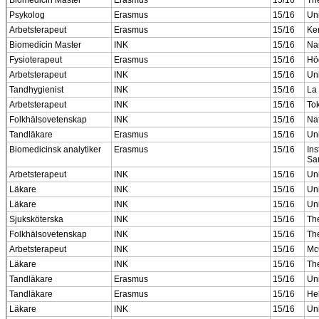
Psykolog
Erasmus
15/16
Uni
Arbetsterapeut
Erasmus
15/16
Ke
Biomedicin Master
INK
15/16
Na
Fysioterapeut
Erasmus
15/16
Hö
Arbetsterapeut
INK
15/16
Un
Tandhygienist
INK
15/16
La 
Arbetsterapeut
INK
15/16
Tok
Folkhälsovetenskap
INK
15/16
Nat
Tandläkare
Erasmus
15/16
Un
Biomedicinsk analytiker
Erasmus
15/16
Ins
Sa
Arbetsterapeut
INK
15/16
Uni
Läkare
INK
15/16
Uni
Läkare
INK
15/16
Uni
Sjuksköterska
INK
15/16
The
Folkhälsovetenskap
INK
15/16
The
Arbetsterapeut
INK
15/16
McG
Läkare
INK
15/16
Th
Tandläkare
Erasmus
15/16
Uni
Tandläkare
Erasmus
15/16
Hel
Läkare
INK
15/16
Uni