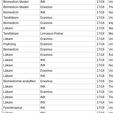
Biomedicin Master
INK
17/18
Uni
Biomedicin Master
Erasmus
17/18
The
Biomedicin
INK
17/18
Nat
Tandläkare
Erasmus
17/18
Uni
Biomedicin
Erasmus
17/18
Im
Läkare
INK
17/18
Ma
Tandläkare
Linnaeus-Palme
17/18
Ma
Läkare
Erasmus
17/18
Uni
Psykolog
Erasmus
17/18
Uni
Biomedicin
Erasmus
17/18
Uni
Läkare
Erasmus
17/18
Ko
Läkare
INK
17/18
Uni
Läkare
INK
17/18
Nat
Läkare
Erasmus
17/18
Uni
Läkare
INK
17/18
The
Biomedicinsk analytiker
Erasmus
17/18
Dub
Läkare
INK
17/18
The
Läkare
Erasmus
17/18
Uni
Läkare
INK
17/18
The
Läkare
INK
17/18
Uni
Fysioterapeut
INK
17/18
Uni
Läkare
INK
17/18
Uni