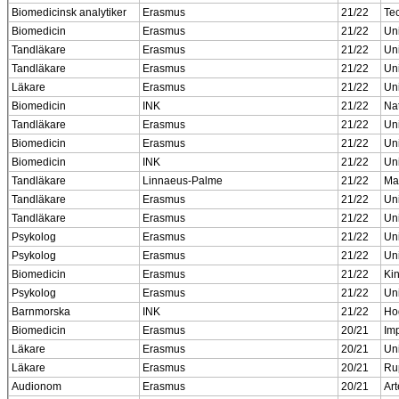
Biomedicinsk analytiker
Erasmus
21/22
Tec
Biomedicin
Erasmus
21/22
Uni
Tandläkare
Erasmus
21/22
Uni
Tandläkare
Erasmus
21/22
Uni
Läkare
Erasmus
21/22
Un
Biomedicin
INK
21/22
Nat
Tandläkare
Erasmus
21/22
Uni
Biomedicin
Erasmus
21/22
Uni
Biomedicin
INK
21/22
Uni
Tandläkare
Linnaeus-Palme
21/22
Ma
Tandläkare
Erasmus
21/22
Uni
Tandläkare
Erasmus
21/22
Uni
Psykolog
Erasmus
21/22
Uni
Psykolog
Erasmus
21/22
Uni
Biomedicin
Erasmus
21/22
Ki
Psykolog
Erasmus
21/22
Uni
Barnmorska
INK
21/22
Ho
Biomedicin
Erasmus
20/21
Im
Läkare
Erasmus
20/21
Uni
Läkare
Erasmus
20/21
Rup
Audionom
Erasmus
20/21
Ar