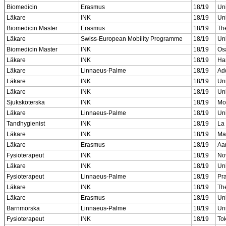
Biomedicin
Erasmus
18/19
Uni
Läkare
INK
18/19
Un
Biomedicin Master
Erasmus
18/19
The
Läkare
Swiss-European Mobility Programme
18/19
Un
Biomedicin Master
INK
18/19
Os
Läkare
INK
18/19
Han
Läkare
Linnaeus-Palme
18/19
Ad
Läkare
INK
18/19
Uni
Läkare
INK
18/19
Uni
Sjuksköterska
INK
18/19
Mo
Läkare
Linnaeus-Palme
18/19
Uni
Tandhygienist
INK
18/19
La 
Läkare
INK
18/19
Ma
Läkare
Erasmus
18/19
Aar
Fysioterapeut
INK
18/19
No
Läkare
INK
18/19
Un
Fysioterapeut
Linnaeus-Palme
18/19
Pra
Läkare
INK
18/19
Th
Läkare
Erasmus
18/19
Un
Barnmorska
Linnaeus-Palme
18/19
Uni
Fysioterapeut
INK
18/19
Tok