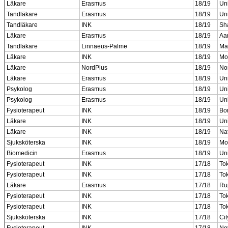
Läkare
Erasmus
18/19
Uni
Tandläkare
Erasmus
18/19
Uni
Tandläkare
INK
18/19
Sh
Läkare
Erasmus
18/19
Aar
Tandläkare
Linnaeus-Palme
18/19
Ma
Läkare
INK
18/19
Mo
Läkare
NordPlus
18/19
Nor
Läkare
Erasmus
18/19
Uni
Psykolog
Erasmus
18/19
Uni
Psykolog
Erasmus
18/19
Uni
Fysioterapeut
INK
18/19
Bo
Läkare
INK
18/19
Uni
Läkare
INK
18/19
Nat
Sjuksköterska
INK
18/19
Mo
Biomedicin
Erasmus
18/19
Uni
Fysioterapeut
INK
17/18
Tok
Fysioterapeut
INK
17/18
Tok
Läkare
Erasmus
17/18
Rup
Fysioterapeut
INK
17/18
Tok
Fysioterapeut
INK
17/18
Tok
Sjuksköterska
INK
17/18
Cit
Fysioterapeut
INK
17/18
No