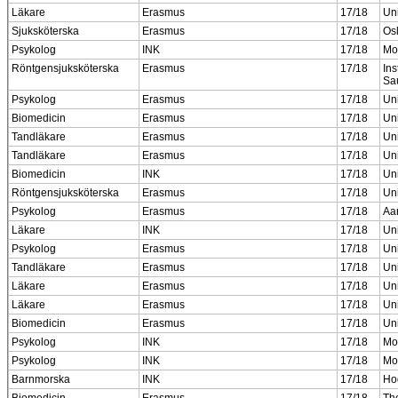
Läkare
Erasmus
17/18
Un
Sjuksköterska
Erasmus
17/18
Osl
Psykolog
INK
17/18
Mo
Röntgensjuksköterska
Erasmus
17/18
Ins
Sa
Psykolog
Erasmus
17/18
Uni
Biomedicin
Erasmus
17/18
Uni
Tandläkare
Erasmus
17/18
Un
Tandläkare
Erasmus
17/18
Uni
Biomedicin
INK
17/18
Uni
Röntgensjuksköterska
Erasmus
17/18
Uni
Psykolog
Erasmus
17/18
Aar
Läkare
INK
17/18
Uni
Psykolog
Erasmus
17/18
Uni
Tandläkare
Erasmus
17/18
Un
Läkare
Erasmus
17/18
Un
Läkare
Erasmus
17/18
Un
Biomedicin
Erasmus
17/18
Uni
Psykolog
INK
17/18
Mo
Psykolog
INK
17/18
Mo
Barnmorska
INK
17/18
Ho
Biomedicin
Erasmus
17/18
The