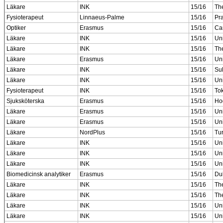
Läkare
INK
15/16
The
Fysioterapeut
Linnaeus-Palme
15/16
Pra
Optiker
Erasmus
15/16
Car
Läkare
INK
15/16
Un
Läkare
INK
15/16
The
Läkare
Erasmus
15/16
Uni
Läkare
INK
15/16
Su
Läkare
INK
15/16
Uni
Fysioterapeut
INK
15/16
Tok
Sjuksköterska
Erasmus
15/16
Ho
Läkare
Erasmus
15/16
Uni
Läkare
Erasmus
15/16
Uni
Läkare
NordPlus
15/16
Tur
Läkare
INK
15/16
Uni
Läkare
INK
15/16
Uni
Läkare
INK
15/16
Uni
Biomedicinsk analytiker
Erasmus
15/16
Dub
Läkare
INK
15/16
The
Läkare
INK
15/16
The
Läkare
INK
15/16
Uni
Läkare
INK
15/16
Uni