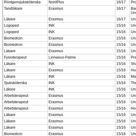
Röntgensjuksköterska
NordPlus
16/17
Pr
Tandläkare
Erasmus
16/17
Ba
Uni
Läkare
Erasmus
16/17
Uni
Logoped
INK
15/16
Uni
Logoped
INK
15/16
Uni
Biomedicin
Erasmus
15/16
Uni
Biomedicin
Erasmus
15/16
Uni
Läkare
Erasmus
15/16
Uni
Fysioterapeut
Linnaeus-Palme
15/16
Pra
Läkare
INK
15/16
Sh
Läkare
Erasmus
15/16
Hum
Läkare
INK
15/16
Ma
Sjuksköterska
INK
15/16
The
Läkare
INK
15/16
Uni
Arbetsterapeut
Erasmus
15/16
Uni
Arbetsterapeut
Erasmus
15/16
Uni
Arbetsterapeut
Erasmus
15/16
Ho
Läkare
Erasmus
15/16
Uni
Läkare
Erasmus
15/16
Uni
Läkare
Erasmus
15/16
Uni
Biomedicin
Erasmus
15/16
Uni