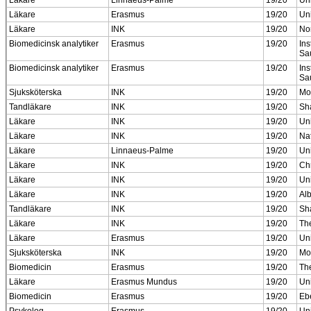
Läkare
Erasmus
19/20
Un
Läkare
INK
19/20
Nor
Biomedicinsk analytiker
Erasmus
19/20
Ins
Sa
Biomedicinsk analytiker
Erasmus
19/20
Ins
Sa
Sjuksköterska
INK
19/20
Mo
Tandläkare
INK
19/20
Sh
Läkare
INK
19/20
Un
Läkare
INK
19/20
Nat
Läkare
Linnaeus-Palme
19/20
Un
Läkare
INK
19/20
Chr
Läkare
INK
19/20
Uni
Läkare
INK
19/20
Alb
Tandläkare
INK
19/20
Sh
Läkare
INK
19/20
Th
Läkare
Erasmus
19/20
Un
Sjuksköterska
INK
19/20
Mo
Biomedicin
Erasmus
19/20
The
Läkare
Erasmus Mundus
19/20
Uni
Biomedicin
Erasmus
19/20
Eb
Psykolog
Erasmus
19/20
Uni