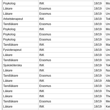
Psykolog
INK
18/19
Mo
Läkare
Erasmus
18/19
Un
Läkare
Erasmus
18/19
Un
Arbetsterapeut
INK
18/19
Tok
Tandläkare
Erasmus
18/19
Uni
Psykolog
INK
18/19
Mo
Psykolog
Erasmus
18/19
Uni
Psykolog
Erasmus
18/19
Uni
Tandläkare
INK
18/19
Ma
Fysioterapeut
INK
18/19
Uni
Läkare
INK
18/19
Uni
Tandläkare
Erasmus
18/19
Un
Sjuksköterska
INK
18/19
Tok
Läkare
INK
18/19
Nat
Tandläkare
Erasmus
18/19
Uni
Läkare
INK
18/19
Alb
Tandläkare
Erasmus
18/19
Uni
Läkare
INK
18/19
The
Läkare
INK
18/19
The
Tandläkare
Erasmus
18/19
Med
Läkare
INK
18/19
Kei